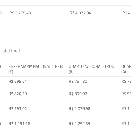
8
R$ 3.755,43
R$ 4.072,94
R$ 4
total final
)
ENFERMARIA NACIONAL (TREN)
QUARTO NACIONAL (TRQN)
QUAR
(E)
(A)
(A)
R$ 695,51
R$ 754,30
R$ 7
R$ 820,70
R$ 890,07
R$ 9
R$ 993,04
R$ 1.076,98
R$ 1
0
R$ 1.191,66
R$ 1.292,39
R$ 1