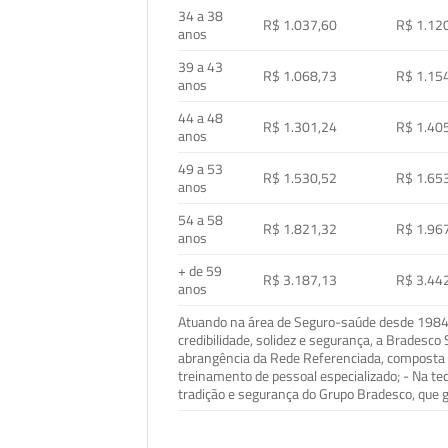
34 a 38
R$ 1.037,60
R$ 1.12
anos
39 a 43
R$ 1.068,73
R$ 1.15
anos
44 a 48
R$ 1.301,24
R$ 1.40
anos
49 a 53
R$ 1.530,52
R$ 1.65
anos
54 a 58
R$ 1.821,32
R$ 1.96
anos
+ de 59
R$ 3.187,13
R$ 3.44
anos
Atuando na área de Seguro-saúde desde 1984, 
credibilidade, solidez e segurança, a Bradesc
abrangência da Rede Referenciada, composta p
treinamento de pessoal especializado; - Na t
tradição e segurança do Grupo Bradesco, que g