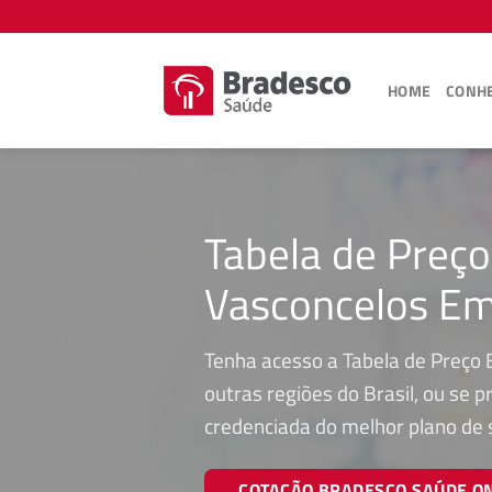
Skip
to
content
HOME
CONHE
Tabela de Preç
Vasconcelos Em
Tenha acesso a Tabela de Preço
outras regiões do Brasil, ou se 
credenciada do melhor plano de
COTAÇÃO BRADESCO SAÚDE O