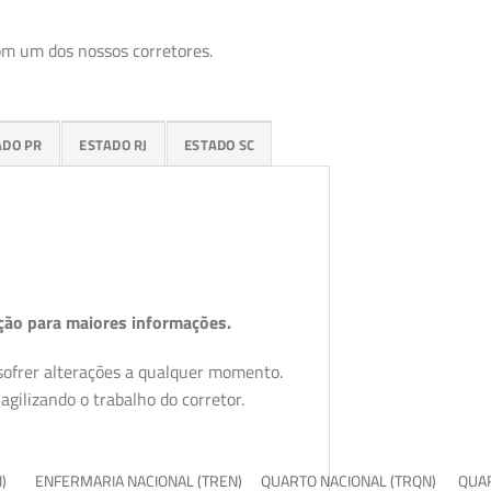
om um dos nossos corretores.
ADO PR
ESTADO RJ
ESTADO SC
ção para maiores informações.
 sofrer alterações a qualquer momento.
gilizando o trabalho do corretor.
I)
ENFERMARIA NACIONAL (TREN)
QUARTO NACIONAL (TRQN)
QUAR