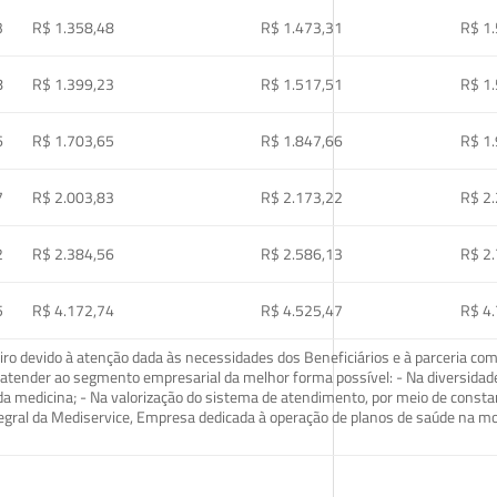
3
R$ 1.358,48
R$ 1.473,31
R$ 1
8
R$ 1.399,23
R$ 1.517,51
R$ 1
6
R$ 1.703,65
R$ 1.847,66
R$ 1
7
R$ 2.003,83
R$ 2.173,22
R$ 2
2
R$ 2.384,56
R$ 2.586,13
R$ 2
5
R$ 4.172,74
R$ 4.525,47
R$ 4
o devido à atenção dada às necessidades dos Beneficiários e à parceria com
ra atender ao segmento empresarial da melhor forma possível: - Na diversidad
da medicina; - Na valorização do sistema de atendimento, por meio de const
tegral da Mediservice, Empresa dedicada à operação de planos de saúde na 