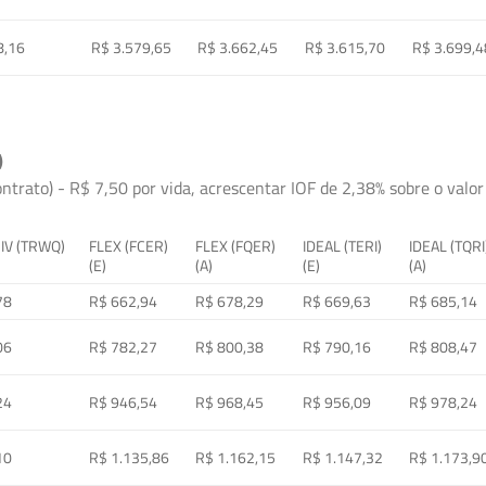
8,16
R$ 3.579,65
R$ 3.662,45
R$ 3.615,70
R$ 3.699,4
)
ontrato) - R$ 7,50 por vida, acrescentar IOF de 2,38% sobre o valor 
 IV (TRWQ)
FLEX (FCER)
FLEX (FQER)
IDEAL (TERI)
IDEAL (TQRI
(E)
(A)
(E)
(A)
78
R$ 662,94
R$ 678,29
R$ 669,63
R$ 685,14
06
R$ 782,27
R$ 800,38
R$ 790,16
R$ 808,47
24
R$ 946,54
R$ 968,45
R$ 956,09
R$ 978,24
10
R$ 1.135,86
R$ 1.162,15
R$ 1.147,32
R$ 1.173,9