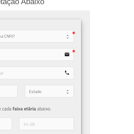
tação Abaixo
user
email
call
e cada 
faixa etária 
abaixo.