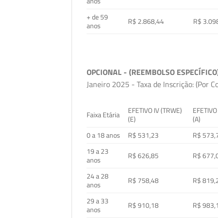
anos
+ de 59
R$ 2.868,44
R$ 3.09
anos
OPCIONAL - (REEMBOLSO ESPECÍFICO
Janeiro 2025 - Taxa de Inscrição: (Por C
EFETIVO IV (TRWE)
EFETIVO
Faixa Etária
(E)
(A)
0 a 18 anos
R$ 531,23
R$ 573,
19 a 23
R$ 626,85
R$ 677,
anos
24 a 28
R$ 758,48
R$ 819,
anos
29 a 33
R$ 910,18
R$ 983,
anos