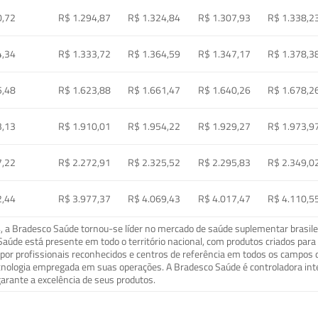
0,72
R$ 1.294,87
R$ 1.324,84
R$ 1.307,93
R$ 1.338,2
4,34
R$ 1.333,72
R$ 1.364,59
R$ 1.347,17
R$ 1.378,3
5,48
R$ 1.623,88
R$ 1.661,47
R$ 1.640,26
R$ 1.678,2
3,13
R$ 1.910,01
R$ 1.954,22
R$ 1.929,27
R$ 1.973,9
7,22
R$ 2.272,91
R$ 2.325,52
R$ 2.295,83
R$ 2.349,0
2,44
R$ 3.977,37
R$ 4.069,43
R$ 4.017,47
R$ 4.110,5
a Bradesco Saúde tornou-se líder no mercado de saúde suplementar brasileir
o Saúde está presente em todo o território nacional, com produtos criados pa
or profissionais reconhecidos e centros de referência em todos os campos 
ecnologia empregada em suas operações. A Bradesco Saúde é controladora in
arante a excelência de seus produtos.