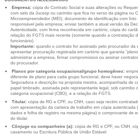
Empresa:
cópia do Contrato Social e suas alterações ou Reque
com selo da Jucesp ou carimbo que fica no verso da página ou Ce
Microempreendedor (MEI), documento de identificação com foto 
responsável pela empresa; enviar também a atual versão da Dec
Autenticidade, com firma reconhecida em cartório; cópia do cart
relação do FGTS mais recente (somente quando a contratação d
funcionário).
Importante:
quando o contrato for assinado pelo procurador da
apresentar procuração registrada em cartório que garanta “plen
administrar a empresa, firmar compromissos ou assinar contrat
do procurador.
Planos por categoria ocupacional/grupo homogêneo:
empres
diferente de plano para cada grupo funcional, deve haver negoc
Seguradora e descrição na proposta mestra, acompanhada de c
papel timbrado, assinada pelo representante legal, sob carimbo d
categoria ocupacional (CBO), e a relação do FGTS.
Titular:
cópia de RG e CPF, ou CNH, caso seja recém contrata
com apresentação da carteira de trabalho em cópia autenticada (f
dados e folha de registro na mesma página) e comprovante de 
do titular.
Cônjuge ou companheiro (a):
cópia de RG e CPF, ou CNH, cóp
casamento ou Escritura Pública de União Estável.