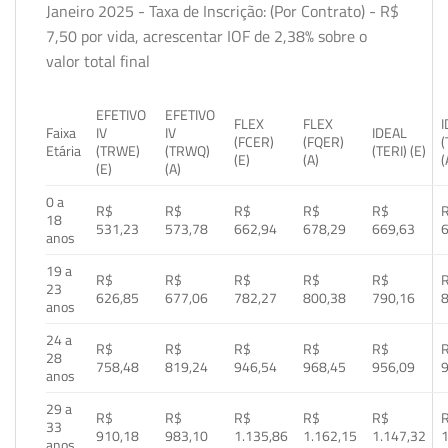
Janeiro 2025 - Taxa de Inscrição: (Por Contrato) - R$
7,50 por vida, acrescentar IOF de 2,38% sobre o
valor total final
EFETIVO
EFETIVO
FLEX
FLEX
Faixa
IV
IV
IDEAL
(FCER)
(FQER)
(
Etária
(TRWE)
(TRWQ)
(TERI) (E)
(E)
(A)
(
(E)
(A)
0 a
R$
R$
R$
R$
R$
18
531,23
573,78
662,94
678,29
669,63
anos
19 a
R$
R$
R$
R$
R$
23
626,85
677,06
782,27
800,38
790,16
anos
24 a
R$
R$
R$
R$
R$
28
758,48
819,24
946,54
968,45
956,09
anos
29 a
R$
R$
R$
R$
R$
33
910,18
983,10
1.135,86
1.162,15
1.147,32
1
anos