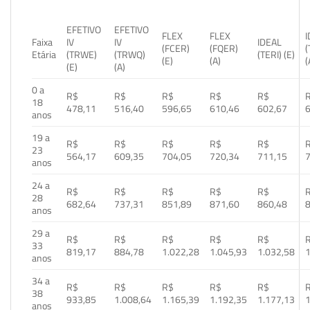
EFETIVO
EFETIVO
FLEX
FLEX
Faixa
IV
IV
IDEAL
(FCER)
(FQER)
(
Etária
(TRWE)
(TRWQ)
(TERI) (E)
(E)
(A)
(
(E)
(A)
0 a
R$
R$
R$
R$
R$
18
478,11
516,40
596,65
610,46
602,67
anos
19 a
R$
R$
R$
R$
R$
23
564,17
609,35
704,05
720,34
711,15
anos
24 a
R$
R$
R$
R$
R$
28
682,64
737,31
851,89
871,60
860,48
anos
29 a
R$
R$
R$
R$
R$
33
819,17
884,78
1.022,28
1.045,93
1.032,58
1
anos
34 a
R$
R$
R$
R$
R$
38
933,85
1.008,64
1.165,39
1.192,35
1.177,13
1
anos