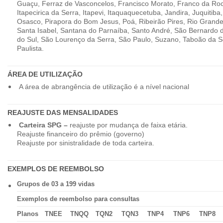
Guaçu, Ferraz de Vasconcelos, Francisco Morato, Franco da Ro
Itapecirica da Serra, Itapevi, Itaquaquecetuba, Jandira, Juquitiba
Osasco, Pirapora do Bom Jesus, Poá, Ribeirão Pires, Rio Grande
Santa Isabel, Santana do Parnaíba, Santo André, São Bernardo
do Sul, São Lourenço da Serra, São Paulo, Suzano, Taboão da 
Paulista.
ÁREA DE UTILIZAÇÃO
A área de abrangência de utilização é a nível nacional
REAJUSTE DAS MENSALIDADES
Carteira SPG –
reajuste por mudança de faixa etária.
Reajuste financeiro do prêmio (governo)
Reajuste por sinistralidade de toda carteira.
EXEMPLOS DE REEMBOLSO
Grupos de 03 a 199 vidas
Exemplos de reembolso para consultas
Planos
TNEE
TNQQ
TQN2
TQN3
TNP4
TNP6
TNP8