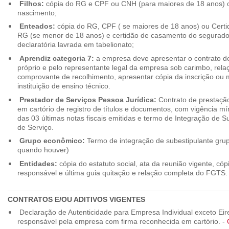
Filhos:
cópia do RG e CPF ou CNH (para maiores de 18 anos) o
nascimento;
Enteados:
cópia do RG, CPF ( se maiores de 18 anos) ou Cert
RG (se menor de 18 anos) e certidão de casamento do segurado t
declaratória lavrada em tabelionato;
Aprendiz categoria 7:
a empresa deve apresentar o contrato de
próprio e pelo representante legal da empresa sob carimbo, rel
comprovante de recolhimento, apresentar cópia da inscrição ou 
instituição de ensino técnico.
Prestador de Serviços Pessoa Jurídica:
Contrato de prestação
em cartório de registro de títulos e documentos, com vigência m
das 03 últimas notas fiscais emitidas e termo de Integração de S
de Serviço.
Grupo econômico:
Termo de integração de subestipulante gr
quando houver)
Entidades:
cópia do estatuto social, ata da reunião vigente, c
responsável e última guia quitação e relação completa do FGTS.
CONTRATOS E/OU ADITIVOS VIGENTES
Declaração de Autenticidade para Empresa Individual exceto Eirel
responsável pela empresa com firma reconhecida em cartório. -