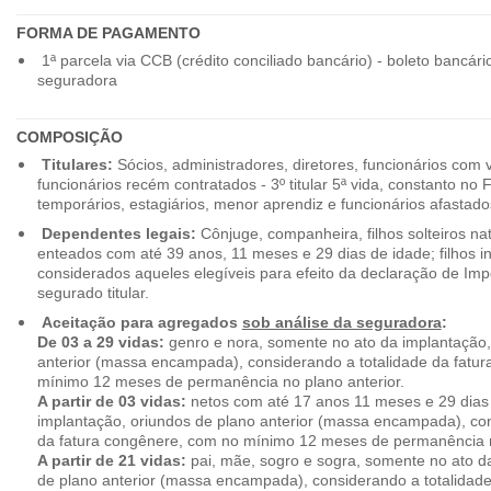
FORMA DE PAGAMENTO
1ª parcela via CCB (crédito conciliado bancário) - boleto bancári
seguradora
COMPOSIÇÃO
Titulares:
Sócios, administradores, diretores, funcionários com 
funcionários recém contratados - 3º titular 5ª vida, constanto no
temporários, estagiários, menor aprendiz e funcionários afastado
Dependentes legais:
Cônjuge, companheira, filhos solteiros nat
enteados com até 39 anos, 11 meses e 29 dias de idade; filhos in
considerados aqueles elegíveis para efeito da declaração de Im
segurado titular.
Aceitação para agregados
sob análise da seguradora
:
De 03 a 29 vidas:
genro e nora, somente no ato da implantação,
anterior (massa encampada), considerando a totalidade da fatu
mínimo 12 meses de permanência no plano anterior.
A partir de 03 vidas:
netos com até 17 anos 11 meses e 29 dias
implantação, oriundos de plano anterior (massa encampada), con
da fatura congênere, com no mínimo 12 meses de permanência n
A partir de 21 vidas:
pai, mãe, sogro e sogra, somente no ato d
de plano anterior (massa encampada), considerando a totalidade