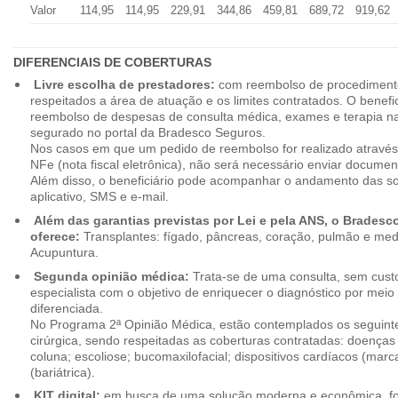
Valor
114,95
114,95
229,91
344,86
459,81
689,72
919,62
DIFERENCIAIS DE COBERTURAS
Livre escolha de prestadores:
com reembolso de procedimento
respeitados a área de atuação e os limites contratados. O benefici
reembolso de despesas de consulta médica, exames e terapia na
segurado no portal da Bradesco Seguros.
Nos casos em que um pedido de reembolso for realizado através
NFe (nota fiscal eletrônica), não será necessário enviar document
Além disso, o beneficiário pode acompanhar o andamento das soli
aplicativo, SMS e e-mail.
Além das garantias previstas por Lei e pela ANS, o Brades
oferece:
Transplantes: fígado, pâncreas, coração, pulmão e me
Acupuntura.
Segunda opinião médica:
Trata-se de uma consulta, sem custo
especialista com o objetivo de enriquecer o diagnóstico por mei
diferenciada.
No Programa 2ª Opinião Médica, estão contemplados os seguint
cirúrgica, sendo respeitadas as coberturas contratadas: doenças
coluna; escoliose; bucomaxilofacial; dispositivos cardíacos (mar
(bariátrica).
KIT digital:
em busca de uma solução moderna e econômica, foi