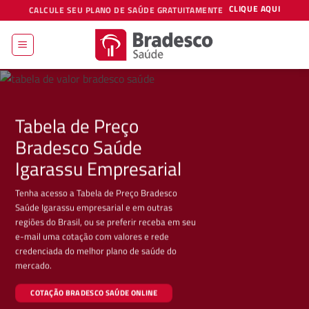
Skip
CLIQUE AQUI
CALCULE SEU PLANO DE SAÚDE GRATUITAMENTE
to
content
Tabela de Preço
Bradesco Saúde
Igarassu Empresarial
Tenha acesso a Tabela de Preço Bradesco
Saúde Igarassu empresarial e em outras
regiões do Brasil, ou se preferir receba em seu
e-mail uma cotação com valores e rede
credenciada do melhor plano de saúde do
mercado.
COTAÇÃO BRADESCO SAÚDE ONLINE