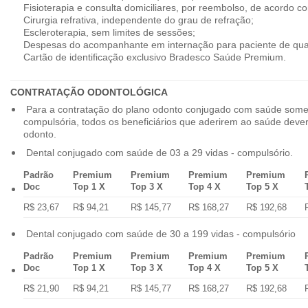
Fisioterapia e consulta domiciliares, por reembolso, de acordo co
Cirurgia refrativa, independente do grau de refração;
Escleroterapia, sem limites de sessões;
Despesas do acompanhante em internação para paciente de qua
Cartão de identificação exclusivo Bradesco Saúde Premium.
CONTRATAÇÃO ODONTOLÓGICA
Para a contratação do plano odonto conjugado com saúde some
compulsória, todos os beneficiários que aderirem ao saúde dev
odonto.
Dental conjugado com saúde de 03 a 29 vidas - compulsório.
Padrão
Premium
Premium
Premium
Premium
Doc
Top 1 X
Top 3 X
Top 4 X
Top 5 X
R$ 23,67
R$ 94,21
R$ 145,77
R$ 168,27
R$ 192,68
Dental conjugado com saúde de 30 a 199 vidas - compulsório
Padrão
Premium
Premium
Premium
Premium
Doc
Top 1 X
Top 3 X
Top 4 X
Top 5 X
R$ 21,90
R$ 94,21
R$ 145,77
R$ 168,27
R$ 192,68