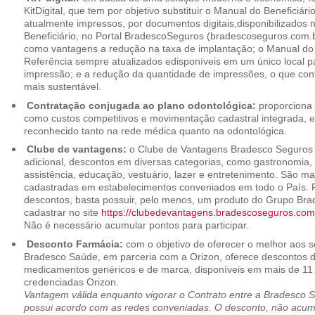
KitDigital, que tem por objetivo substituir o Manual do Beneficiári
atualmente impressos, por documentos digitais,disponibilizados 
Beneficiário, no Portal BradescoSeguros (bradescoseguros.com.br
como vantagens a redução na taxa de implantação; o Manual do B
Referência sempre atualizados edisponíveis em um único local p
impressão; e a redução da quantidade de impressões, o que cont
mais sustentável.
Contratação conjugada ao plano odontológica:
proporciona 
como custos competitivos e movimentação cadastral integrada,
reconhecido tanto na rede médica quanto na odontológica.
Clube de vantagens:
o Clube de Vantagens Bradesco Seguros 
adicional, descontos em diversas categorias, como gastronomia, 
assistência, educação, vestuário, lazer e entretenimento. São ma
cadastradas em estabelecimentos conveniados em todo o País. P
descontos, basta possuir, pelo menos, um produto do Grupo Bra
cadastrar no site
https://clubedevantagens.bradescoseguros.com
Não é necessário acumular pontos para participar.
Desconto Farmácia:
com o objetivo de oferecer o melhor aos se
Bradesco Saúde, em parceria com a Orizon, oferece descontos 
medicamentos genéricos e de marca, disponíveis em mais de 11 
credenciadas Orizon.
Vantagem válida enquanto vigorar o Contrato entre a Bradesco 
possui acordo com as redes conveniadas. O desconto, não acumul