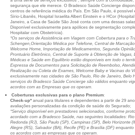
a uma série de serviços exclusivos*, sempre com a comodidade, 
segurança que ele merece. O Bradesco Saúde Concierge disponib
centros de referência médica do País. Em São Paulo, é possível 
Sírio-Libanês, Hospital Israelita Albert Einstein e o HCor (Hospit
Janeiro, a Casa de Saúde São José conta com uma dessas salas
Disponível exclusivamente para apólices de segmentação comple
Hospitalar com Obstetrícia).
*Os serviços de Assistência em Viagem com Cobertura para o Tr
Schengen,Orientação Médica por Telefone, Central de Marcação
Welcome Home, Importação de Medicamentos, Segunda Opinião 
Prontuário Eletrônico, Central de Suporte à Obtenção de Vagas, 
Médicas e Saúde em Equilíbrio estão disponíveis em todo o territó
Expressa de Documentos para Solicitação de Reembolso, Atend
Realização ou Coleta de Exames, Welcome Baby e Vacinas do Via
exclusivamente nas cidades de São Paulo, Rio de Janeiro, Belo H
serviços do Bradesco Saúde Concierge são válidos enquanto vig
acordos com as Empresas que os operam.
Coberturas exclusivas para o plano Premium
:
Check-up*
anual para titulares e dependentes a partir de 29 ano
avaliações personalizadas da condição de saúde do Segurado;
*Serviço disponível em prestadores selecionados, conforme prot
acordado com a Bradesco Saúde, nas seguintes localidades: Rio 
Redonda (RJ), São Paulo (SP), Campinas (SP), Belo Horizonte (M
Alegre (RS), Salvador (BA), Recife (PE) e Brasília (DF) enquanto
os acordos com as empresas que os operam.