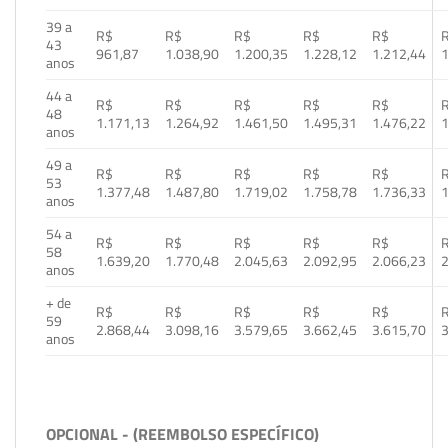
39 a
R$
R$
R$
R$
R$
43
961,87
1.038,90
1.200,35
1.228,12
1.212,44
1
anos
44 a
R$
R$
R$
R$
R$
48
1.171,13
1.264,92
1.461,50
1.495,31
1.476,22
1
anos
49 a
R$
R$
R$
R$
R$
53
1.377,48
1.487,80
1.719,02
1.758,78
1.736,33
1
anos
54 a
R$
R$
R$
R$
R$
58
1.639,20
1.770,48
2.045,63
2.092,95
2.066,23
2
anos
+ de
R$
R$
R$
R$
R$
59
2.868,44
3.098,16
3.579,65
3.662,45
3.615,70
3
anos
OPCIONAL - (REEMBOLSO ESPECÍFICO)