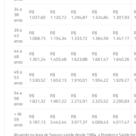
34 a
R$
R$
R$
R$
R$
38
1.037,60
1.120,72
1.294,87
1.324,84
1.307,93
1
anos
39 a
R$
R$
R$
R$
R$
43
1.068,73
1.154,34
1.333,72
1.364,59
1.347,17
1
anos
44 a
R$
R$
R$
R$
R$
48
1.301,24
1.405,48
1.623,88
1.661,47
1.640,26
1
anos
49 a
R$
R$
R$
R$
R$
53
1.530,52
1.653,13
1.910,01
1.954,22
1.929,27
1
anos
54 a
R$
R$
R$
R$
R$
58
1.821,32
1.967,22
2.272,91
2.325,52
2.295,83
2
anos
+ de
R$
R$
R$
R$
R$
59
3.187,13
3.442,44
3.977,37
4.069,43
4.017,47
4
anos
Atuando na área de Seguro-saúde desde 1984, a Bradesco Saúde torn