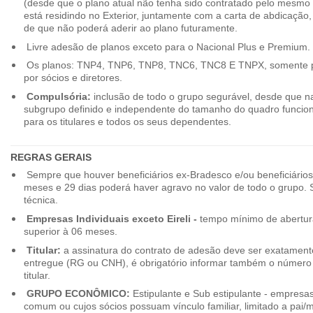
(desde que o plano atual não tenha sido contratado pelo mesmo
está residindo no Exterior, juntamente com a carta de abdicação,
de que não poderá aderir ao plano futuramente.
Livre adesão de planos exceto para o Nacional Plus e Premium.
Os planos: TNP4, TNP6, TNP8, TNC6, TNC8 E TNPX, somente p
por sócios e diretores.
Compulsória:
inclusão de todo o grupo segurável, desde que na
subgrupo definido e independente do tamanho do quadro funciona
para os titulares e todos os seus dependentes.
REGRAS GERAIS
Sempre que houver beneficiários ex-Bradesco e/ou beneficiário
meses e 29 dias poderá haver agravo no valor de todo o grupo. So
técnica.
Empresas Individuais exceto Eireli -
tempo mínimo de abertura
superior à 06 meses.
Titular:
a assinatura do contrato de adesão deve ser exatament
entregue (RG ou CNH), é obrigatório informar também o número 
titular.
GRUPO ECONÔMICO:
Estipulante e Sub estipulante - empres
comum ou cujos sócios possuam vínculo familiar, limitado a pai/mã