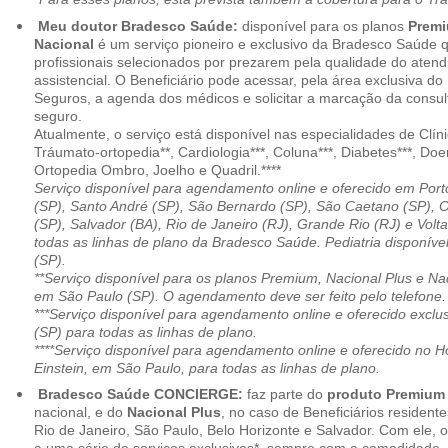
Meu doutor Bradesco Saúde:
disponível para os planos
Premi
Nacional
é um serviço pioneiro e exclusivo da Bradesco Saúde 
profissionais selecionados por prezarem pela qualidade do aten
assistencial. O Beneficiário pode acessar, pela área exclusiva do
Seguros, a agenda dos médicos e solicitar a marcação da consult
seguro.
Atualmente, o serviço está disponível nas especialidades de Clíni
Tráumato-ortopedia**, Cardiologia***, Coluna***, Diabetes***, Do
Ortopedia Ombro, Joelho e Quadril.****
Serviço disponível para agendamento online e oferecido em Port
(SP), Santo André (SP), São Bernardo (SP), São Caetano (SP), 
(SP), Salvador (BA), Rio de Janeiro (RJ), Grande Rio (RJ) e Vol
todas as linhas de plano da Bradesco Saúde. Pediatria disponí
(SP).
**Serviço disponível para os planos Premium, Nacional Plus e Na
em São Paulo (SP). O agendamento deve ser feito pelo telefone.
***Serviço disponível para agendamento online e oferecido excl
(SP) para todas as linhas de plano.
****Serviço disponível para agendamento online e oferecido no Hosp
Einstein, em São Paulo, para todas as linhas de plano.
Bradesco Saúde CONCIERGE:
faz parte do
produto Premiu
nacional, e do
Nacional Plus
, no caso de Beneficiários resident
Rio de Janeiro, São Paulo, Belo Horizonte e Salvador. Com ele, o