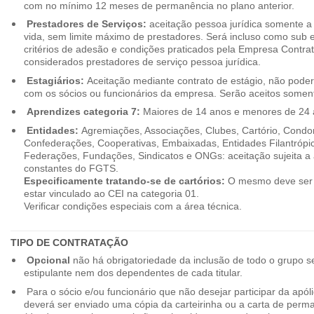
com no mínimo 12 meses de permanência no plano anterior.
Prestadores de Serviços:
aceitação pessoa jurídica somente a pa
vida, sem limite máximo de prestadores. Será incluso como sub e
critérios de adesão e condições praticados pela Empresa Contra
considerados prestadores de serviço pessoa jurídica.
Estagiários:
Aceitação mediante contrato de estágio, não poderão
com os sócios ou funcionários da empresa. Serão aceitos somente
Aprendizes categoria 7:
Maiores de 14 anos e menores de 24 
Entidades:
Agremiações, Associações, Clubes, Cartório, Condo
Confederações, Cooperativas, Embaixadas, Entidades Filantrópic
Federações, Fundações, Sindicatos e ONGs: aceitação sujeita a a
constantes do FGTS.
Especificamente tratando-se de cartórios:
O mesmo deve ser 
estar vinculado ao CEI na categoria 01.
Verificar condições especiais com a área técnica.
TIPO DE CONTRATAÇÃO
Opcional
não há obrigatoriedade da inclusão de todo o grupo s
estipulante nem dos dependentes de cada titular.
Para o sócio e/ou funcionário que não desejar participar da apól
deverá ser enviado uma cópia da carteirinha ou a carta de perma