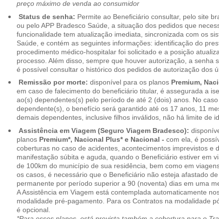
preço máximo de venda ao consumidor
Status de senha:
Permite ao Beneficiário consultar, pelo site 
ou pelo APP Bradesco Saúde, a situação dos pedidos que necess
funcionalidade tem atualização imediata, sincronizada com os s
Saúde, e contém as seguintes informações: identificação do pres
procedimento médico-hospitalar foi solicitado e a posição atuali
processo. Além disso, sempre que houver autorização, a senha
é possível consultar o histórico dos pedidos de autorização dos ú
Remissão por morte:
disponível para os planos
Premium, Naci
em caso de falecimento do beneficiário titular, é assegurada a 
ao(s) dependentes(s) pelo período de até 2 (dois) anos. No caso 
dependente(s), o benefício será garantido até os 17 anos, 11 me
demais dependentes, inclusive filhos inválidos, não há limite de i
Assistência em Viagem (Seguro Viagem Bradesco):
disponíve
planos
Premium*, Nacional Plus* e Nacional -
com ela, é possí
coberturas no caso de acidentes, acontecimentos imprevistos e
manifestação súbita e aguda, quando o Beneficiário estiver em v
de 100km do município de sua residência, bem como em viagens
os casos, é necessário que o Beneficiário não esteja afastado de
permanente por período superior a 90 (noventa) dias em uma 
A Assistência em Viagem está contemplada automaticamente nos
modalidade pré-pagamento. Para os Contratos na modalidade pó
é opcional.
*Para esses planos, está prevista também a cobertura para o Tr