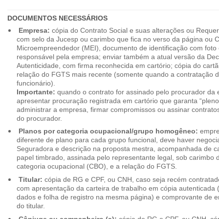
DOCUMENTOS NECESSÁRIOS
Empresa:
cópia do Contrato Social e suas alterações ou Reque
com selo da Jucesp ou carimbo que fica no verso da página ou Ce
Microempreendedor (MEI), documento de identificação com foto 
responsável pela empresa; enviar também a atual versão da Dec
Autenticidade, com firma reconhecida em cartório; cópia do cart
relação do FGTS mais recente (somente quando a contratação d
funcionário).
Importante:
quando o contrato for assinado pelo procurador da
apresentar procuração registrada em cartório que garanta “plen
administrar a empresa, firmar compromissos ou assinar contrat
do procurador.
Planos por categoria ocupacional/grupo homogêneo:
empres
diferente de plano para cada grupo funcional, deve haver negoc
Seguradora e descrição na proposta mestra, acompanhada de c
papel timbrado, assinada pelo representante legal, sob carimbo d
categoria ocupacional (CBO), e a relação do FGTS.
Titular:
cópia de RG e CPF, ou CNH, caso seja recém contrata
com apresentação da carteira de trabalho em cópia autenticada (f
dados e folha de registro na mesma página) e comprovante de 
do titular.
Cônjuge ou companheiro (a):
cópia de RG e CPF, ou CNH, cóp