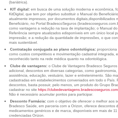
(bariátrica).
KIT digital:
em busca de uma solução moderna e econômica, foi
KitDigital, que tem por objetivo substituir o Manual do Beneficiári
atualmente impressos, por documentos digitais,disponibilizados 
Beneficiário, no Portal BradescoSeguros (bradescoseguros.com.br
como vantagens a redução na taxa de implantação; o Manual do B
Referência sempre atualizados edisponíveis em um único local p
impressão; e a redução da quantidade de impressões, o que cont
mais sustentável.
Contratação conjugada ao plano odontológica:
proporciona 
como custos competitivos e movimentação cadastral integrada,
reconhecido tanto na rede médica quanto na odontológica.
Clube de vantagens:
o Clube de Vantagens Bradesco Seguros 
adicional, descontos em diversas categorias, como gastronomia, 
assistência, educação, vestuário, lazer e entretenimento. São ma
cadastradas em estabelecimentos conveniados em todo o País. P
descontos, basta possuir, pelo menos, um produto do Grupo Bra
cadastrar no site
https://clubedevantagens.bradescoseguros.com
Não é necessário acumular pontos para participar.
Desconto Farmácia:
com o objetivo de oferecer o melhor aos se
Bradesco Saúde, em parceria com a Orizon, oferece descontos 
medicamentos genéricos e de marca, disponíveis em mais de 11 
credenciadas Orizon.