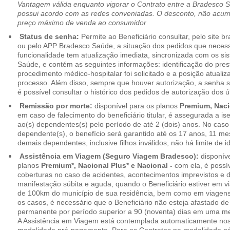
Vantagem válida enquanto vigorar o Contrato entre a Bradesco 
possui acordo com as redes conveniadas. O desconto, não acumul
preço máximo de venda ao consumidor
Status de senha:
Permite ao Beneficiário consultar, pelo site 
ou pelo APP Bradesco Saúde, a situação dos pedidos que necess
funcionalidade tem atualização imediata, sincronizada com os s
Saúde, e contém as seguintes informações: identificação do pres
procedimento médico-hospitalar foi solicitado e a posição atuali
processo. Além disso, sempre que houver autorização, a senha
é possível consultar o histórico dos pedidos de autorização dos ú
Remissão por morte:
disponível para os planos
Premium, Naci
em caso de falecimento do beneficiário titular, é assegurada a 
ao(s) dependentes(s) pelo período de até 2 (dois) anos. No caso 
dependente(s), o benefício será garantido até os 17 anos, 11 me
demais dependentes, inclusive filhos inválidos, não há limite de i
Assistência em Viagem (Seguro Viagem Bradesco):
disponíve
planos
Premium*, Nacional Plus* e Nacional -
com ela, é possí
coberturas no caso de acidentes, acontecimentos imprevistos e
manifestação súbita e aguda, quando o Beneficiário estiver em v
de 100km do município de sua residência, bem como em viagens
os casos, é necessário que o Beneficiário não esteja afastado de
permanente por período superior a 90 (noventa) dias em uma 
A Assistência em Viagem está contemplada automaticamente nos