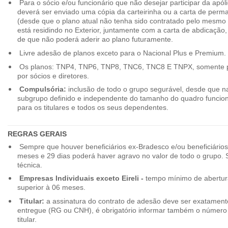
Para o sócio e/ou funcionário que não desejar participar da apól
deverá ser enviado uma cópia da carteirinha ou a carta de perma
(desde que o plano atual não tenha sido contratado pelo mesmo
está residindo no Exterior, juntamente com a carta de abdicação,
de que não poderá aderir ao plano futuramente.
Livre adesão de planos exceto para o Nacional Plus e Premium.
Os planos: TNP4, TNP6, TNP8, TNC6, TNC8 E TNPX, somente p
por sócios e diretores.
Compulsória:
inclusão de todo o grupo segurável, desde que na
subgrupo definido e independente do tamanho do quadro funciona
para os titulares e todos os seus dependentes.
REGRAS GERAIS
Sempre que houver beneficiários ex-Bradesco e/ou beneficiário
meses e 29 dias poderá haver agravo no valor de todo o grupo. So
técnica.
Empresas Individuais exceto Eireli -
tempo mínimo de abertura
superior à 06 meses.
Titular:
a assinatura do contrato de adesão deve ser exatament
entregue (RG ou CNH), é obrigatório informar também o número 
titular.