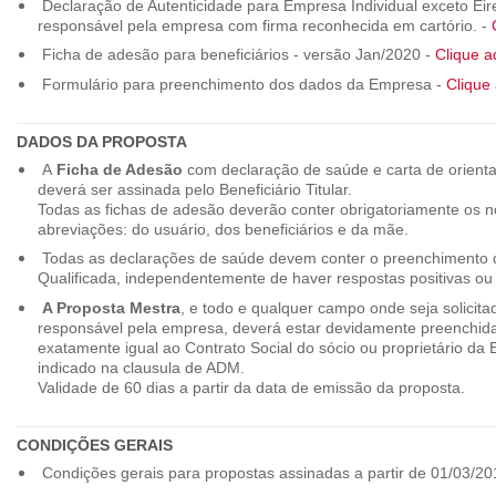
Declaração de Autenticidade para Empresa Individual exceto Eirel
responsável pela empresa com firma reconhecida em cartório. -
Ficha de adesão para beneficiários - versão Jan/2020 -
Clique a
Formulário para preenchimento dos dados da Empresa -
Clique 
DADOS DA PROPOSTA
A
Ficha de Adesão
com declaração de saúde e carta de orienta
deverá ser assinada pelo Beneficiário Titular.
Todas as fichas de adesão deverão conter obrigatoriamente os
abreviações: do usuário, dos beneficiários e da mãe.
Todas as declarações de saúde devem conter o preenchimento do
Qualificada, independentemente de haver respostas positivas ou
A Proposta Mestra
, e todo e qualquer campo onde seja solicita
responsável pela empresa, deverá estar devidamente preenchid
exatamente igual ao Contrato Social do sócio ou proprietário da
indicado na clausula de ADM.
Validade de 60 dias a partir da data de emissão da proposta.
CONDIÇÕES GERAIS
Condições gerais para propostas assinadas a partir de 01/03/20