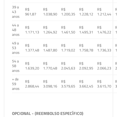
39 a
R$
R$
R$
R$
R$
43
961,87
1.038,90
1.200,35
1.228,12
1.212,44
1
anos
44 a
R$
R$
R$
R$
R$
48
1.171,13
1.264,92
1.461,50
1.495,31
1.476,22
1
anos
49 a
R$
R$
R$
R$
R$
53
1.377,48
1.487,80
1.719,02
1.758,78
1.736,33
1
anos
54 a
R$
R$
R$
R$
R$
58
1.639,20
1.770,48
2.045,63
2.092,95
2.066,23
2
anos
+ de
R$
R$
R$
R$
R$
59
2.868,44
3.098,16
3.579,65
3.662,45
3.615,70
3
anos
OPCIONAL - (REEMBOLSO ESPECÍFICO)