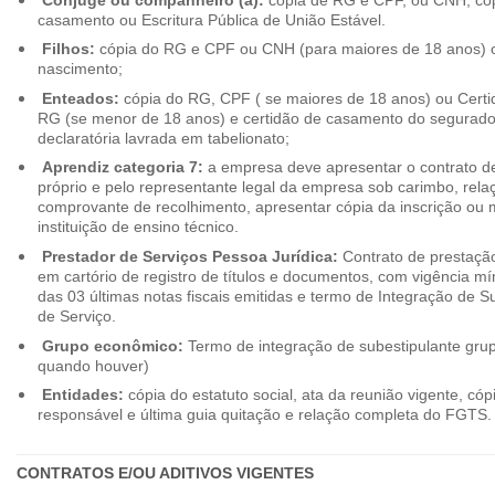
casamento ou Escritura Pública de União Estável.
Filhos:
cópia do RG e CPF ou CNH (para maiores de 18 anos) o
nascimento;
Enteados:
cópia do RG, CPF ( se maiores de 18 anos) ou Cert
RG (se menor de 18 anos) e certidão de casamento do segurado t
declaratória lavrada em tabelionato;
Aprendiz categoria 7:
a empresa deve apresentar o contrato de
próprio e pelo representante legal da empresa sob carimbo, rel
comprovante de recolhimento, apresentar cópia da inscrição ou 
instituição de ensino técnico.
Prestador de Serviços Pessoa Jurídica:
Contrato de prestação
em cartório de registro de títulos e documentos, com vigência m
das 03 últimas notas fiscais emitidas e termo de Integração de S
de Serviço.
Grupo econômico:
Termo de integração de subestipulante gr
quando houver)
Entidades:
cópia do estatuto social, ata da reunião vigente, c
responsável e última guia quitação e relação completa do FGTS.
CONTRATOS E/OU ADITIVOS VIGENTES