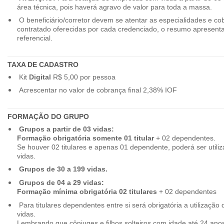
área técnica, pois haverá agravo de valor para toda a massa.
O beneficiário/corretor devem se atentar as especialidades e co
contratado oferecidas por cada credenciado, o resumo apresenta
referencial.
TAXA DE CADASTRO
Kit
Digital
R$ 5,00 por pessoa
Acrescentar no valor de cobrança final 2,38% IOF
FORMAÇÃO DO GRUPO
Grupos a partir de 03 vidas:
Formação obrigatória somente 01 titular
+ 02 dependentes.
Se houver 02 titulares e apenas 01 dependente, poderá ser utiliz
vidas.
Grupos de 30 a 199 vidas.
Grupos de 04 a 29 vidas:
Formação mínima obrigatória 02 titulares
+ 02 dependentes
Para titulares dependentes entre si será obrigatória a utilização d
vidas.
Lembrando que cônjuges e filhos solteiros com idade até 24 ano