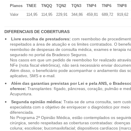
Planos
TNEE
TNQQ
TQN2
TQN3
TNP4
TNP6
TNP8
Valor
114,95
114,95
229,91
344,86
459,81
689,72
919,62
DIFERENCIAIS DE COBERTURAS
Livre escolha de prestadores:
com reembolso de procedimento
respeitados a área de atuação e os limites contratados. O benefici
reembolso de despesas de consulta médica, exames e terapia na
segurado no portal da Bradesco Seguros.
Nos casos em que um pedido de reembolso for realizado através
NFe (nota fiscal eletrônica), não será necessário enviar document
Além disso, o beneficiário pode acompanhar o andamento das soli
aplicativo, SMS e e-mail.
Além das garantias previstas por Lei e pela ANS, o Brades
oferece:
Transplantes: fígado, pâncreas, coração, pulmão e me
Acupuntura.
Segunda opinião médica:
Trata-se de uma consulta, sem custo
especialista com o objetivo de enriquecer o diagnóstico por mei
diferenciada.
No Programa 2ª Opinião Médica, estão contemplados os seguint
cirúrgica, sendo respeitadas as coberturas contratadas: doenças
coluna; escoliose; bucomaxilofacial; dispositivos cardíacos (mar