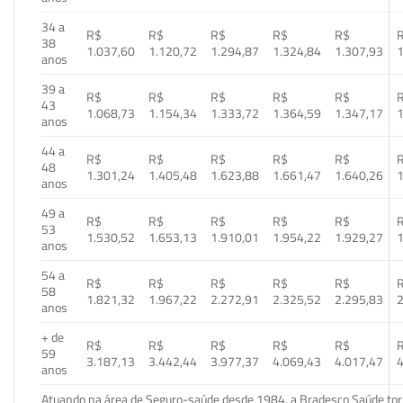
34 a
R$
R$
R$
R$
R$
38
1.037,60
1.120,72
1.294,87
1.324,84
1.307,93
1
anos
39 a
R$
R$
R$
R$
R$
43
1.068,73
1.154,34
1.333,72
1.364,59
1.347,17
1
anos
44 a
R$
R$
R$
R$
R$
48
1.301,24
1.405,48
1.623,88
1.661,47
1.640,26
1
anos
49 a
R$
R$
R$
R$
R$
53
1.530,52
1.653,13
1.910,01
1.954,22
1.929,27
1
anos
54 a
R$
R$
R$
R$
R$
58
1.821,32
1.967,22
2.272,91
2.325,52
2.295,83
2
anos
+ de
R$
R$
R$
R$
R$
59
3.187,13
3.442,44
3.977,37
4.069,43
4.017,47
4
anos
Atuando na área de Seguro-saúde desde 1984, a Bradesco Saúde torn