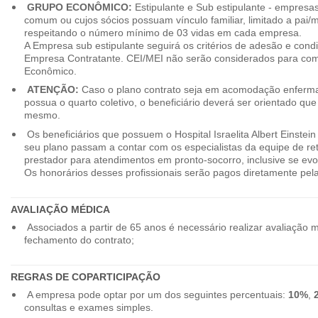
GRUPO ECONÔMICO:
Estipulante e Sub estipulante - empres
comum ou cujos sócios possuam vínculo familiar, limitado a pai/mã
respeitando o número mínimo de 03 vidas em cada empresa.
A Empresa sub estipulante seguirá os critérios de adesão e cond
Empresa Contratante. CEI/MEI não serão considerados para co
Econômico.
ATENÇÃO:
Caso o plano contrato seja em acomodação enferma
possua o quarto coletivo, o beneficiário deverá ser orientado qu
mesmo.
Os beneficiários que possuem o Hospital Israelita Albert Einstein
seu plano passam a contar com os especialistas da equipe de r
prestador para atendimentos em pronto-socorro, inclusive se evo
Os honorários desses profissionais serão pagos diretamente pe
AVALIAÇÃO MÉDICA
Associados a partir de 65 anos é necessário realizar avaliação 
fechamento do contrato;
REGRAS DE COPARTICIPAÇÃO
A empresa pode optar por um dos seguintes percentuais:
10%
,
consultas e exames simples.