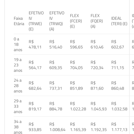
EFETIVO
EFETIVO
FLEX
FLEX
Faixa
IV
IV
IDEAL
(FCER)
(FQER)
(
Etária
(TRWE)
(TRWQ)
(TERI) (E)
(E)
(A)
(
(E)
(A)
0 a
R$
R$
R$
R$
R$
18
478,11
516,40
596,65
610,46
602,67
anos
19 a
R$
R$
R$
R$
R$
23
564,17
609,35
704,05
720,34
711,15
anos
24 a
R$
R$
R$
R$
R$
28
682,64
737,31
851,89
871,60
860,48
anos
29 a
R$
R$
R$
R$
R$
33
819,17
884,78
1.022,28
1.045,93
1.032,58
1
anos
34 a
R$
R$
R$
R$
R$
38
933,85
1.008,64
1.165,39
1.192,35
1.177,13
1
anos