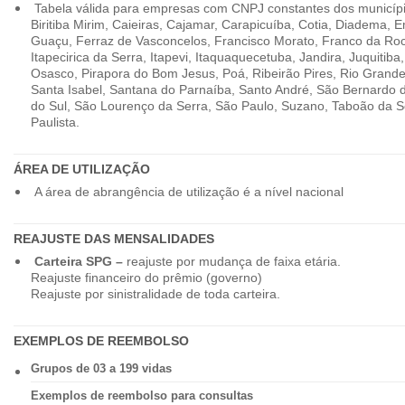
Tabela válida para empresas com CNPJ constantes dos município
Biritiba Mirim, Caieiras, Cajamar, Carapicuíba, Cotia, Diadema,
Guaçu, Ferraz de Vasconcelos, Francisco Morato, Franco da Ro
Itapecirica da Serra, Itapevi, Itaquaquecetuba, Jandira, Juquitiba
Osasco, Pirapora do Bom Jesus, Poá, Ribeirão Pires, Rio Grande
Santa Isabel, Santana do Parnaíba, Santo André, São Bernardo
do Sul, São Lourenço da Serra, São Paulo, Suzano, Taboão da 
Paulista.
ÁREA DE UTILIZAÇÃO
A área de abrangência de utilização é a nível nacional
REAJUSTE DAS MENSALIDADES
Carteira SPG –
reajuste por mudança de faixa etária.
Reajuste financeiro do prêmio (governo)
Reajuste por sinistralidade de toda carteira.
EXEMPLOS DE REEMBOLSO
Grupos de 03 a 199 vidas
Exemplos de reembolso para consultas