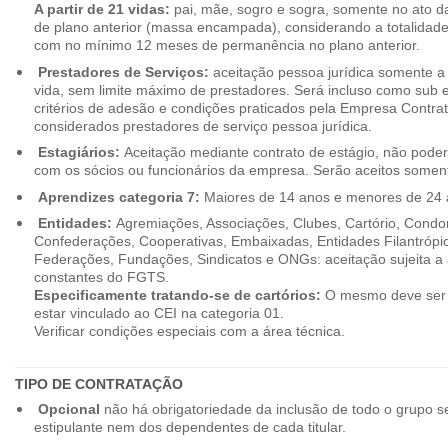
A partir de 21 vidas:
pai, mãe, sogro e sogra, somente no ato d
de plano anterior (massa encampada), considerando a totalidade
com no mínimo 12 meses de permanência no plano anterior.
Prestadores de Serviços:
aceitação pessoa jurídica somente a pa
vida, sem limite máximo de prestadores. Será incluso como sub e
critérios de adesão e condições praticados pela Empresa Contra
considerados prestadores de serviço pessoa jurídica.
Estagiários:
Aceitação mediante contrato de estágio, não poderão
com os sócios ou funcionários da empresa. Serão aceitos somente
Aprendizes categoria 7:
Maiores de 14 anos e menores de 24 
Entidades:
Agremiações, Associações, Clubes, Cartório, Condo
Confederações, Cooperativas, Embaixadas, Entidades Filantrópic
Federações, Fundações, Sindicatos e ONGs: aceitação sujeita a a
constantes do FGTS.
Especificamente tratando-se de cartórios:
O mesmo deve ser 
estar vinculado ao CEI na categoria 01.
Verificar condições especiais com a área técnica.
TIPO DE CONTRATAÇÃO
Opcional
não há obrigatoriedade da inclusão de todo o grupo s
estipulante nem dos dependentes de cada titular.