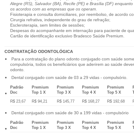
Alegre (RS), Salvador (BA), Recife (PE) e Brasília (DF) enquanto
os acordos com as empresas que os operam.
Fisioterapia e consulta domiciliares, por reembolso, de acordo co
Cirurgia refrativa, independente do grau de refração;
Escleroterapia, sem limites de sessões;
Despesas do acompanhante em internação para paciente de qua
Cartão de identificação exclusivo Bradesco Saúde Premium.
CONTRATAÇÃO ODONTOLÓGICA
Para a contratação do plano odonto conjugado com saúde some
compulsória, todos os beneficiários que aderirem ao saúde dev
odonto.
Dental conjugado com saúde de 03 a 29 vidas - compulsório.
Padrão
Premium
Premium
Premium
Premium
Doc
Top 1 X
Top 3 X
Top 4 X
Top 5 X
R$ 23,67
R$ 94,21
R$ 145,77
R$ 168,27
R$ 192,68
Dental conjugado com saúde de 30 a 199 vidas - compulsório
Padrão
Premium
Premium
Premium
Premium
Doc
Top 1 X
Top 3 X
Top 4 X
Top 5 X