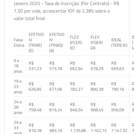
Janeiro 2025 - Taxa de Inscrição: (Por Contrato) - R$
7,50 por vida, acrescentar IOF de 2,38% sobre o
valor total final
EFETIVO
EFETIVO
FLEX
FLEX
Faixa
IV
IV
IDEAL
(FCER)
(FQER)
(
Etária
(TRWE)
(TRWQ)
(TERI) (E)
(E)
(A)
(
(E)
(A)
0 a
R$
R$
R$
R$
R$
18
531,23
573,78
662,94
678,29
669,63
anos
19 a
R$
R$
R$
R$
R$
23
626,85
677,06
782,27
800,38
790,16
anos
24 a
R$
R$
R$
R$
R$
28
758,48
819,24
946,54
968,45
956,09
anos
29 a
R$
R$
R$
R$
R$
33
910,18
983,10
1.135,86
1.162,15
1.147,32
1
anos