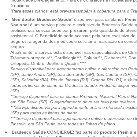
modalidade pré-pagamento. Para os Contratos na modalidade pó
é opcional.
*Para esses planos, está prevista também a cobertura para o Tr
Meu doutor Bradesco Saúde:
disponível para os planos
Premi
Nacional
é um serviço pioneiro e exclusivo da Bradesco Saúde 
profissionais selecionados por prezarem pela qualidade do aten
assistencial. O Beneficiário pode acessar, pela área exclusiva do
Seguros, a agenda dos médicos e solicitar a marcação da consult
seguro.
Atualmente, o serviço está disponível nas especialidades de Clíni
Tráumato-ortopedia**, Cardiologia***, Coluna***, Diabetes***, Do
Ortopedia Ombro, Joelho e Quadril.****
Serviço disponível para agendamento online e oferecido em Port
(SP), Santo André (SP), São Bernardo (SP), São Caetano (SP), 
(SP), Salvador (BA), Rio de Janeiro (RJ), Grande Rio (RJ) e Vol
todas as linhas de plano da Bradesco Saúde. Pediatria disponí
(SP).
**Serviço disponível para os planos Premium, Nacional Plus e Na
em São Paulo (SP). O agendamento deve ser feito pelo telefone.
***Serviço disponível para agendamento online e oferecido excl
(SP) para todas as linhas de plano.
****Serviço disponível para agendamento online e oferecido no Hosp
Einstein, em São Paulo, para todas as linhas de plano.
Bradesco Saúde CONCIERGE:
faz parte do
produto Premiu