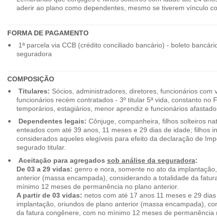
aderir ao plano como dependentes, mesmo se tiverem vínculo c
FORMA DE PAGAMENTO
1ª parcela via CCB (crédito conciliado bancário) - boleto bancári
seguradora
COMPOSIÇÃO
Titulares:
Sócios, administradores, diretores, funcionários com 
funcionários recém contratados - 3º titular 5ª vida, constanto no
temporários, estagiários, menor aprendiz e funcionários afastado
Dependentes legais:
Cônjuge, companheira, filhos solteiros nat
enteados com até 39 anos, 11 meses e 29 dias de idade; filhos in
considerados aqueles elegíveis para efeito da declaração de Im
segurado titular.
Aceitação para agregados
sob análise da seguradora
:
De 03 a 29 vidas:
genro e nora, somente no ato da implantação,
anterior (massa encampada), considerando a totalidade da fatu
mínimo 12 meses de permanência no plano anterior.
A partir de 03 vidas:
netos com até 17 anos 11 meses e 29 dias
implantação, oriundos de plano anterior (massa encampada), con
da fatura congênere, com no mínimo 12 meses de permanência n