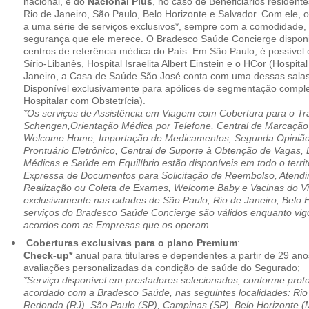
nacional, e do
Nacional Plus
, no caso de Beneficiários resident
Rio de Janeiro, São Paulo, Belo Horizonte e Salvador. Com ele, o
a uma série de serviços exclusivos*, sempre com a comodidade, 
segurança que ele merece. O Bradesco Saúde Concierge disponib
centros de referência médica do País. Em São Paulo, é possível 
Sírio-Libanês, Hospital Israelita Albert Einstein e o HCor (Hospit
Janeiro, a Casa de Saúde São José conta com uma dessas salas
Disponível exclusivamente para apólices de segmentação comple
Hospitalar com Obstetrícia).
*Os serviços de Assistência em Viagem com Cobertura para o Tr
Schengen,Orientação Médica por Telefone, Central de Marcação
Welcome Home, Importação de Medicamentos, Segunda Opinião 
Prontuário Eletrônico, Central de Suporte à Obtenção de Vagas, 
Médicas e Saúde em Equilíbrio estão disponíveis em todo o territó
Expressa de Documentos para Solicitação de Reembolso, Atend
Realização ou Coleta de Exames, Welcome Baby e Vacinas do Via
exclusivamente nas cidades de São Paulo, Rio de Janeiro, Belo H
serviços do Bradesco Saúde Concierge são válidos enquanto vig
acordos com as Empresas que os operam.
Coberturas exclusivas para o plano Premium
:
Check-up*
anual para titulares e dependentes a partir de 29 ano
avaliações personalizadas da condição de saúde do Segurado;
*Serviço disponível em prestadores selecionados, conforme prot
acordado com a Bradesco Saúde, nas seguintes localidades: Rio 
Redonda (RJ), São Paulo (SP), Campinas (SP), Belo Horizonte (M