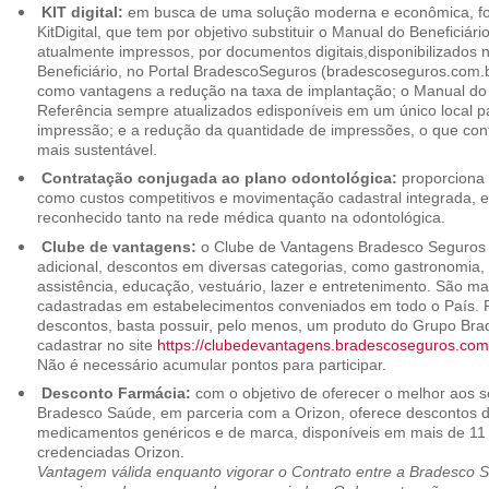
KIT digital:
em busca de uma solução moderna e econômica, foi
KitDigital, que tem por objetivo substituir o Manual do Beneficiári
atualmente impressos, por documentos digitais,disponibilizados 
Beneficiário, no Portal BradescoSeguros (bradescoseguros.com.br
como vantagens a redução na taxa de implantação; o Manual do B
Referência sempre atualizados edisponíveis em um único local p
impressão; e a redução da quantidade de impressões, o que cont
mais sustentável.
Contratação conjugada ao plano odontológica:
proporciona 
como custos competitivos e movimentação cadastral integrada,
reconhecido tanto na rede médica quanto na odontológica.
Clube de vantagens:
o Clube de Vantagens Bradesco Seguros 
adicional, descontos em diversas categorias, como gastronomia, 
assistência, educação, vestuário, lazer e entretenimento. São ma
cadastradas em estabelecimentos conveniados em todo o País. P
descontos, basta possuir, pelo menos, um produto do Grupo Bra
cadastrar no site
https://clubedevantagens.bradescoseguros.com
Não é necessário acumular pontos para participar.
Desconto Farmácia:
com o objetivo de oferecer o melhor aos se
Bradesco Saúde, em parceria com a Orizon, oferece descontos 
medicamentos genéricos e de marca, disponíveis em mais de 11 
credenciadas Orizon.
Vantagem válida enquanto vigorar o Contrato entre a Bradesco 