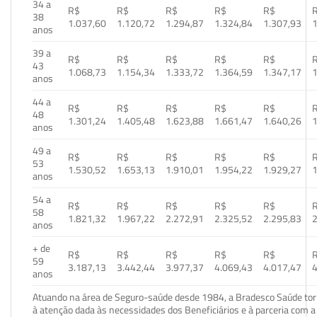
34 a
R$
R$
R$
R$
R$
38
1.037,60
1.120,72
1.294,87
1.324,84
1.307,93
1
anos
39 a
R$
R$
R$
R$
R$
43
1.068,73
1.154,34
1.333,72
1.364,59
1.347,17
1
anos
44 a
R$
R$
R$
R$
R$
48
1.301,24
1.405,48
1.623,88
1.661,47
1.640,26
1
anos
49 a
R$
R$
R$
R$
R$
53
1.530,52
1.653,13
1.910,01
1.954,22
1.929,27
1
anos
54 a
R$
R$
R$
R$
R$
58
1.821,32
1.967,22
2.272,91
2.325,52
2.295,83
2
anos
+ de
R$
R$
R$
R$
R$
59
3.187,13
3.442,44
3.977,37
4.069,43
4.017,47
4
anos
Atuando na área de Seguro-saúde desde 1984, a Bradesco Saúde torn
à atenção dada às necessidades dos Beneficiários e à parceria com a 