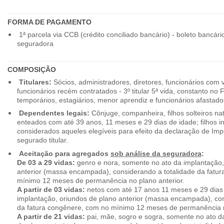
FORMA DE PAGAMENTO
1ª parcela via CCB (crédito conciliado bancário) - boleto bancári
seguradora
COMPOSIÇÃO
Titulares:
Sócios, administradores, diretores, funcionários com 
funcionários recém contratados - 3º titular 5ª vida, constanto no
temporários, estagiários, menor aprendiz e funcionários afastado
Dependentes legais:
Cônjuge, companheira, filhos solteiros nat
enteados com até 39 anos, 11 meses e 29 dias de idade; filhos in
considerados aqueles elegíveis para efeito da declaração de Im
segurado titular.
Aceitação para agregados
sob análise da seguradora
:
De 03 a 29 vidas:
genro e nora, somente no ato da implantação,
anterior (massa encampada), considerando a totalidade da fatu
mínimo 12 meses de permanência no plano anterior.
A partir de 03 vidas:
netos com até 17 anos 11 meses e 29 dias
implantação, oriundos de plano anterior (massa encampada), con
da fatura congênere, com no mínimo 12 meses de permanência n
A partir de 21 vidas:
pai, mãe, sogro e sogra, somente no ato d