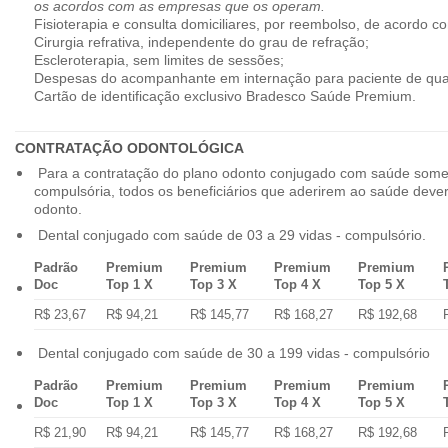
os acordos com as empresas que os operam.
Fisioterapia e consulta domiciliares, por reembolso, de acordo co
Cirurgia refrativa, independente do grau de refração;
Escleroterapia, sem limites de sessões;
Despesas do acompanhante em internação para paciente de qua
Cartão de identificação exclusivo Bradesco Saúde Premium.
CONTRATAÇÃO ODONTOLÓGICA
Para a contratação do plano odonto conjugado com saúde some
compulsória, todos os beneficiários que aderirem ao saúde dev
odonto.
Dental conjugado com saúde de 03 a 29 vidas - compulsório.
Padrão
Premium
Premium
Premium
Premium
Doc
Top 1 X
Top 3 X
Top 4 X
Top 5 X
R$ 23,67
R$ 94,21
R$ 145,77
R$ 168,27
R$ 192,68
Dental conjugado com saúde de 30 a 199 vidas - compulsório
Padrão
Premium
Premium
Premium
Premium
Doc
Top 1 X
Top 3 X
Top 4 X
Top 5 X
R$ 21,90
R$ 94,21
R$ 145,77
R$ 168,27
R$ 192,68