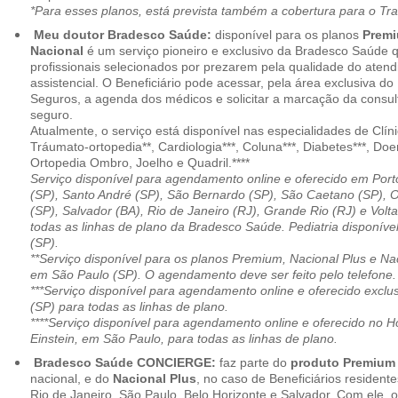
*Para esses planos, está prevista também a cobertura para o Tr
Meu doutor Bradesco Saúde:
disponível para os planos
Premi
Nacional
é um serviço pioneiro e exclusivo da Bradesco Saúde 
profissionais selecionados por prezarem pela qualidade do aten
assistencial. O Beneficiário pode acessar, pela área exclusiva do
Seguros, a agenda dos médicos e solicitar a marcação da consult
seguro.
Atualmente, o serviço está disponível nas especialidades de Clíni
Tráumato-ortopedia**, Cardiologia***, Coluna***, Diabetes***, Do
Ortopedia Ombro, Joelho e Quadril.****
Serviço disponível para agendamento online e oferecido em Port
(SP), Santo André (SP), São Bernardo (SP), São Caetano (SP), 
(SP), Salvador (BA), Rio de Janeiro (RJ), Grande Rio (RJ) e Vol
todas as linhas de plano da Bradesco Saúde. Pediatria disponí
(SP).
**Serviço disponível para os planos Premium, Nacional Plus e Na
em São Paulo (SP). O agendamento deve ser feito pelo telefone.
***Serviço disponível para agendamento online e oferecido excl
(SP) para todas as linhas de plano.
****Serviço disponível para agendamento online e oferecido no Hosp
Einstein, em São Paulo, para todas as linhas de plano.
Bradesco Saúde CONCIERGE:
faz parte do
produto Premiu
nacional, e do
Nacional Plus
, no caso de Beneficiários resident
Rio de Janeiro, São Paulo, Belo Horizonte e Salvador. Com ele, o