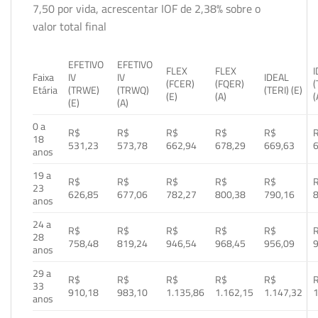
7,50 por vida, acrescentar IOF de 2,38% sobre o
valor total final
EFETIVO
EFETIVO
FLEX
FLEX
Faixa
IV
IV
IDEAL
(FCER)
(FQER)
(
Etária
(TRWE)
(TRWQ)
(TERI) (E)
(E)
(A)
(
(E)
(A)
0 a
R$
R$
R$
R$
R$
18
531,23
573,78
662,94
678,29
669,63
anos
19 a
R$
R$
R$
R$
R$
23
626,85
677,06
782,27
800,38
790,16
anos
24 a
R$
R$
R$
R$
R$
28
758,48
819,24
946,54
968,45
956,09
anos
29 a
R$
R$
R$
R$
R$
33
910,18
983,10
1.135,86
1.162,15
1.147,32
1
anos