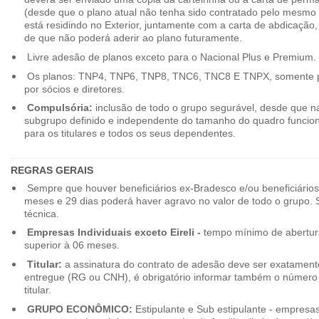
(desde que o plano atual não tenha sido contratado pelo mesmo
está residindo no Exterior, juntamente com a carta de abdicação,
de que não poderá aderir ao plano futuramente.
Livre adesão de planos exceto para o Nacional Plus e Premium.
Os planos: TNP4, TNP6, TNP8, TNC6, TNC8 E TNPX, somente p
por sócios e diretores.
Compulsória:
inclusão de todo o grupo segurável, desde que na
subgrupo definido e independente do tamanho do quadro funciona
para os titulares e todos os seus dependentes.
REGRAS GERAIS
Sempre que houver beneficiários ex-Bradesco e/ou beneficiário
meses e 29 dias poderá haver agravo no valor de todo o grupo. So
técnica.
Empresas Individuais exceto Eireli -
tempo mínimo de abertura
superior à 06 meses.
Titular:
a assinatura do contrato de adesão deve ser exatament
entregue (RG ou CNH), é obrigatório informar também o número 
titular.
GRUPO ECONÔMICO:
Estipulante e Sub estipulante - empres