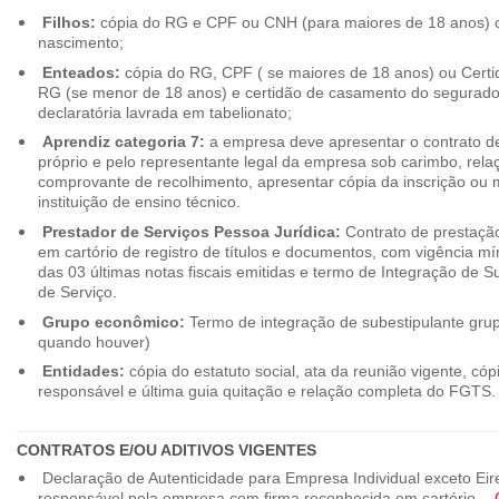
Filhos:
cópia do RG e CPF ou CNH (para maiores de 18 anos) o
nascimento;
Enteados:
cópia do RG, CPF ( se maiores de 18 anos) ou Cert
RG (se menor de 18 anos) e certidão de casamento do segurado t
declaratória lavrada em tabelionato;
Aprendiz categoria 7:
a empresa deve apresentar o contrato de
próprio e pelo representante legal da empresa sob carimbo, rel
comprovante de recolhimento, apresentar cópia da inscrição ou 
instituição de ensino técnico.
Prestador de Serviços Pessoa Jurídica:
Contrato de prestação
em cartório de registro de títulos e documentos, com vigência m
das 03 últimas notas fiscais emitidas e termo de Integração de S
de Serviço.
Grupo econômico:
Termo de integração de subestipulante gr
quando houver)
Entidades:
cópia do estatuto social, ata da reunião vigente, c
responsável e última guia quitação e relação completa do FGTS.
CONTRATOS E/OU ADITIVOS VIGENTES
Declaração de Autenticidade para Empresa Individual exceto Eirel
responsável pela empresa com firma reconhecida em cartório. -