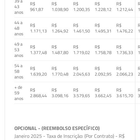
39 a
R$
R$
R$
R$
R$
43
961,87
1.038,90
1.200,35
1.228,12
1.212,44
1
anos
44 a
R$
R$
R$
R$
R$
48
1.171,13
1.264,92
1.461,50
1.495,31
1.476,22
1
anos
49 a
R$
R$
R$
R$
R$
53
1.377,48
1.487,80
1.719,02
1.758,78
1.736,33
1
anos
54 a
R$
R$
R$
R$
R$
58
1.639,20
1.770,48
2.045,63
2.092,95
2.066,23
2
anos
+ de
R$
R$
R$
R$
R$
59
2.868,44
3.098,16
3.579,65
3.662,45
3.615,70
3
anos
OPCIONAL - (REEMBOLSO ESPECÍFICO)
Janeiro 2025 - Taxa de Inscrição: (Por Contrato) - R$