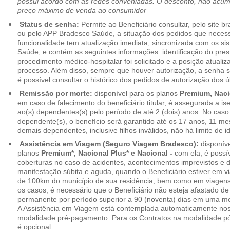
possui acordo com as redes conveniadas. O desconto, não acumul
preço máximo de venda ao consumidor
Status de senha:
Permite ao Beneficiário consultar, pelo site 
ou pelo APP Bradesco Saúde, a situação dos pedidos que necess
funcionalidade tem atualização imediata, sincronizada com os s
Saúde, e contém as seguintes informações: identificação do pres
procedimento médico-hospitalar foi solicitado e a posição atuali
processo. Além disso, sempre que houver autorização, a senha
é possível consultar o histórico dos pedidos de autorização dos ú
Remissão por morte:
disponível para os planos
Premium, Naci
em caso de falecimento do beneficiário titular, é assegurada a 
ao(s) dependentes(s) pelo período de até 2 (dois) anos. No caso 
dependente(s), o benefício será garantido até os 17 anos, 11 me
demais dependentes, inclusive filhos inválidos, não há limite de i
Assistência em Viagem (Seguro Viagem Bradesco):
disponíve
planos
Premium*, Nacional Plus* e Nacional -
com ela, é possí
coberturas no caso de acidentes, acontecimentos imprevistos e
manifestação súbita e aguda, quando o Beneficiário estiver em v
de 100km do município de sua residência, bem como em viagens
os casos, é necessário que o Beneficiário não esteja afastado de
permanente por período superior a 90 (noventa) dias em uma 
A Assistência em Viagem está contemplada automaticamente nos
modalidade pré-pagamento. Para os Contratos na modalidade pó
é opcional.