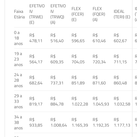
EFETIVO
EFETIVO
FLEX
FLEX
Faixa
IV
IV
IDEAL
(FCER)
(FQER)
(
Etária
(TRWE)
(TRWQ)
(TERI) (E)
(E)
(A)
(
(E)
(A)
0 a
R$
R$
R$
R$
R$
18
478,11
516,40
596,65
610,46
602,67
anos
19 a
R$
R$
R$
R$
R$
23
564,17
609,35
704,05
720,34
711,15
anos
24 a
R$
R$
R$
R$
R$
28
682,64
737,31
851,89
871,60
860,48
anos
29 a
R$
R$
R$
R$
R$
33
819,17
884,78
1.022,28
1.045,93
1.032,58
1
anos
34 a
R$
R$
R$
R$
R$
38
933,85
1.008,64
1.165,39
1.192,35
1.177,13
1
anos