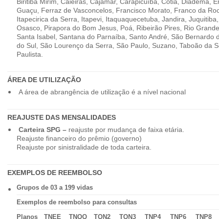
Biritiba Mirim, Caieiras, Cajamar, Carapicuíba, Cotia, Diadema,
Guaçu, Ferraz de Vasconcelos, Francisco Morato, Franco da Ro
Itapecirica da Serra, Itapevi, Itaquaquecetuba, Jandira, Juquitiba
Osasco, Pirapora do Bom Jesus, Poá, Ribeirão Pires, Rio Grande
Santa Isabel, Santana do Parnaíba, Santo André, São Bernardo
do Sul, São Lourenço da Serra, São Paulo, Suzano, Taboão da 
Paulista.
ÁREA DE UTILIZAÇÃO
A área de abrangência de utilização é a nível nacional
REAJUSTE DAS MENSALIDADES
Carteira SPG –
reajuste por mudança de faixa etária.
Reajuste financeiro do prêmio (governo)
Reajuste por sinistralidade de toda carteira.
EXEMPLOS DE REEMBOLSO
Grupos de 03 a 199 vidas
Exemplos de reembolso para consultas
Planos
TNEE
TNQQ
TQN2
TQN3
TNP4
TNP6
TNP8