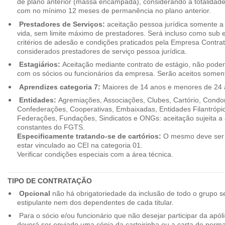
de plano anterior (massa encampada), considerando a totalidade
com no mínimo 12 meses de permanência no plano anterior.
Prestadores de Serviços:
aceitação pessoa jurídica somente a pa
vida, sem limite máximo de prestadores. Será incluso como sub e
critérios de adesão e condições praticados pela Empresa Contra
considerados prestadores de serviço pessoa jurídica.
Estagiários:
Aceitação mediante contrato de estágio, não poderão
com os sócios ou funcionários da empresa. Serão aceitos somente
Aprendizes categoria 7:
Maiores de 14 anos e menores de 24 
Entidades:
Agremiações, Associações, Clubes, Cartório, Condo
Confederações, Cooperativas, Embaixadas, Entidades Filantrópic
Federações, Fundações, Sindicatos e ONGs: aceitação sujeita a a
constantes do FGTS.
Especificamente tratando-se de cartórios:
O mesmo deve ser 
estar vinculado ao CEI na categoria 01.
Verificar condições especiais com a área técnica.
TIPO DE CONTRATAÇÃO
Opcional
não há obrigatoriedade da inclusão de todo o grupo s
estipulante nem dos dependentes de cada titular.
Para o sócio e/ou funcionário que não desejar participar da apól
deverá ser enviado uma cópia da carteirinha ou a carta de perma