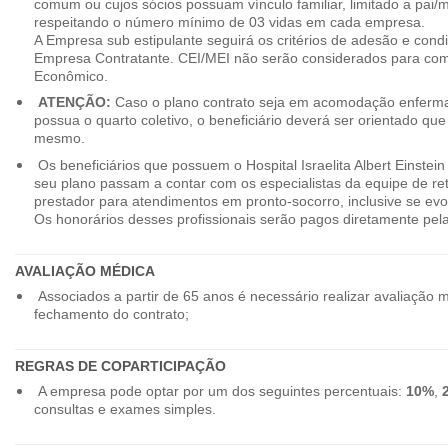
comum ou cujos sócios possuam vínculo familiar, limitado a pai/mã
respeitando o número mínimo de 03 vidas em cada empresa.
A Empresa sub estipulante seguirá os critérios de adesão e cond
Empresa Contratante. CEI/MEI não serão considerados para co
Econômico.
ATENÇÃO:
Caso o plano contrato seja em acomodação enferma
possua o quarto coletivo, o beneficiário deverá ser orientado qu
mesmo.
Os beneficiários que possuem o Hospital Israelita Albert Einstein
seu plano passam a contar com os especialistas da equipe de r
prestador para atendimentos em pronto-socorro, inclusive se evo
Os honorários desses profissionais serão pagos diretamente pe
AVALIAÇÃO MÉDICA
Associados a partir de 65 anos é necessário realizar avaliação 
fechamento do contrato;
REGRAS DE COPARTICIPAÇÃO
A empresa pode optar por um dos seguintes percentuais:
10%
,
consultas e exames simples.