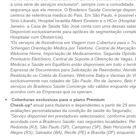
a uma série de serviços exclusivos*, sempre com a comodidade, 
segurança que ele merece. O Bradesco Saúde Concierge disponib
centros de referência médica do País. Em São Paulo, é possível 
Sírio-Libanês, Hospital Israelita Albert Einstein e o HCor (Hospit
Janeiro, a Casa de Saúde São José conta com uma dessas salas
Disponível exclusivamente para apólices de segmentação comple
Hospitalar com Obstetrícia).
*Os serviços de Assistência em Viagem com Cobertura para o Tr
Schengen,Orientação Médica por Telefone, Central de Marcação
Welcome Home, Importação de Medicamentos, Segunda Opinião 
Prontuário Eletrônico, Central de Suporte à Obtenção de Vagas, 
Médicas e Saúde em Equilíbrio estão disponíveis em todo o territó
Expressa de Documentos para Solicitação de Reembolso, Atend
Realização ou Coleta de Exames, Welcome Baby e Vacinas do Via
exclusivamente nas cidades de São Paulo, Rio de Janeiro, Belo H
serviços do Bradesco Saúde Concierge são válidos enquanto vig
acordos com as Empresas que os operam.
Coberturas exclusivas para o plano Premium
:
Check-up*
anual para titulares e dependentes a partir de 29 ano
avaliações personalizadas da condição de saúde do Segurado;
*Serviço disponível em prestadores selecionados, conforme prot
acordado com a Bradesco Saúde, nas seguintes localidades: Rio 
Redonda (RJ), São Paulo (SP), Campinas (SP), Belo Horizonte (M
Alegre (RS), Salvador (BA), Recife (PE) e Brasília (DF) enquanto