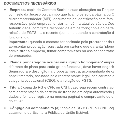
DOCUMENTOS NECESSÁRIOS
Empresa:
cópia do Contrato Social e suas alterações ou Reque
com selo da Jucesp ou carimbo que fica no verso da página ou Ce
Microempreendedor (MEI), documento de identificação com foto 
responsável pela empresa; enviar também a atual versão da Dec
Autenticidade, com firma reconhecida em cartório; cópia do cart
relação do FGTS mais recente (somente quando a contratação d
funcionário).
Importante:
quando o contrato for assinado pelo procurador da
apresentar procuração registrada em cartório que garanta “plen
administrar a empresa, firmar compromissos ou assinar contrat
do procurador.
Planos por categoria ocupacional/grupo homogêneo:
empres
diferente de plano para cada grupo funcional, deve haver negoc
Seguradora e descrição na proposta mestra, acompanhada de c
papel timbrado, assinada pelo representante legal, sob carimbo d
categoria ocupacional (CBO), e a relação do FGTS.
Titular:
cópia de RG e CPF, ou CNH, caso seja recém contrata
com apresentação da carteira de trabalho em cópia autenticada (f
dados e folha de registro na mesma página) e comprovante de 
do titular.
Cônjuge ou companheiro (a):
cópia de RG e CPF, ou CNH, cóp
casamento ou Escritura Pública de União Estável.