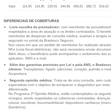
Valor
114,95
114,95
229,91
344,86
459,81
689,72
919,62
DIFERENCIAIS DE COBERTURAS
Livre escolha de prestadores:
com reembolso de procedimento
respeitados a área de atuação e os limites contratados. O benefici
reembolso de despesas de consulta médica, exames e terapia na
segurado no portal da Bradesco Seguros.
Nos casos em que um pedido de reembolso for realizado através
NFe (nota fiscal eletrônica), não será necessário enviar document
Além disso, o beneficiário pode acompanhar o andamento das soli
aplicativo, SMS e e-mail.
Além das garantias previstas por Lei e pela ANS, o Brades
oferece:
Transplantes: fígado, pâncreas, coração, pulmão e me
Acupuntura.
Segunda opinião médica:
Trata-se de uma consulta, sem custo
especialista com o objetivo de enriquecer o diagnóstico por mei
diferenciada.
No Programa 2ª Opinião Médica, estão contemplados os seguint
cirúrgica, sendo respeitadas as coberturas contratadas: doenças
coluna; escoliose; bucomaxilofacial; dispositivos cardíacos (mar
(bariátrica).