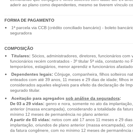
aderir ao plano como dependentes, mesmo se tiverem vínculo c
FORMA DE PAGAMENTO
1ª parcela via CCB (crédito conciliado bancário) - boleto bancári
seguradora
COMPOSIÇÃO
Titulares:
Sócios, administradores, diretores, funcionários com 
funcionários recém contratados - 3º titular 5ª vida, constanto no
temporários, estagiários, menor aprendiz e funcionários afastado
Dependentes legais:
Cônjuge, companheira, filhos solteiros nat
enteados com até 39 anos, 11 meses e 29 dias de idade; filhos in
considerados aqueles elegíveis para efeito da declaração de Im
segurado titular.
Aceitação para agregados
sob análise da seguradora
:
De 03 a 29 vidas:
genro e nora, somente no ato da implantação,
anterior (massa encampada), considerando a totalidade da fatu
mínimo 12 meses de permanência no plano anterior.
A partir de 03 vidas:
netos com até 17 anos 11 meses e 29 dias
implantação, oriundos de plano anterior (massa encampada), con
da fatura congênere, com no mínimo 12 meses de permanência n