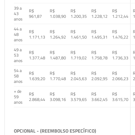
39 a
R$
R$
R$
R$
R$
43
961,87
1.038,90
1.200,35
1.228,12
1.212,44
1
anos
44 a
R$
R$
R$
R$
R$
48
1.171,13
1.264,92
1.461,50
1.495,31
1.476,22
1
anos
49 a
R$
R$
R$
R$
R$
53
1.377,48
1.487,80
1.719,02
1.758,78
1.736,33
1
anos
54 a
R$
R$
R$
R$
R$
58
1.639,20
1.770,48
2.045,63
2.092,95
2.066,23
2
anos
+ de
R$
R$
R$
R$
R$
59
2.868,44
3.098,16
3.579,65
3.662,45
3.615,70
3
anos
OPCIONAL - (REEMBOLSO ESPECÍFICO)