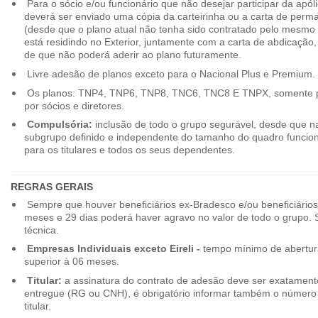
Para o sócio e/ou funcionário que não desejar participar da apól
deverá ser enviado uma cópia da carteirinha ou a carta de perma
(desde que o plano atual não tenha sido contratado pelo mesmo
está residindo no Exterior, juntamente com a carta de abdicação,
de que não poderá aderir ao plano futuramente.
Livre adesão de planos exceto para o Nacional Plus e Premium.
Os planos: TNP4, TNP6, TNP8, TNC6, TNC8 E TNPX, somente p
por sócios e diretores.
Compulsória:
inclusão de todo o grupo segurável, desde que na
subgrupo definido e independente do tamanho do quadro funciona
para os titulares e todos os seus dependentes.
REGRAS GERAIS
Sempre que houver beneficiários ex-Bradesco e/ou beneficiário
meses e 29 dias poderá haver agravo no valor de todo o grupo. So
técnica.
Empresas Individuais exceto Eireli -
tempo mínimo de abertura
superior à 06 meses.
Titular:
a assinatura do contrato de adesão deve ser exatament
entregue (RG ou CNH), é obrigatório informar também o número 
titular.