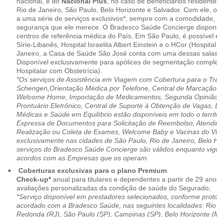
nacional, e do
Nacional Plus
, no caso de Beneficiários resident
Rio de Janeiro, São Paulo, Belo Horizonte e Salvador. Com ele, o
a uma série de serviços exclusivos*, sempre com a comodidade, 
segurança que ele merece. O Bradesco Saúde Concierge disponib
centros de referência médica do País. Em São Paulo, é possível 
Sírio-Libanês, Hospital Israelita Albert Einstein e o HCor (Hospit
Janeiro, a Casa de Saúde São José conta com uma dessas salas
Disponível exclusivamente para apólices de segmentação comple
Hospitalar com Obstetrícia).
*Os serviços de Assistência em Viagem com Cobertura para o Tr
Schengen,Orientação Médica por Telefone, Central de Marcação
Welcome Home, Importação de Medicamentos, Segunda Opinião 
Prontuário Eletrônico, Central de Suporte à Obtenção de Vagas, 
Médicas e Saúde em Equilíbrio estão disponíveis em todo o territó
Expressa de Documentos para Solicitação de Reembolso, Atend
Realização ou Coleta de Exames, Welcome Baby e Vacinas do Via
exclusivamente nas cidades de São Paulo, Rio de Janeiro, Belo H
serviços do Bradesco Saúde Concierge são válidos enquanto vig
acordos com as Empresas que os operam.
Coberturas exclusivas para o plano Premium
:
Check-up*
anual para titulares e dependentes a partir de 29 ano
avaliações personalizadas da condição de saúde do Segurado;
*Serviço disponível em prestadores selecionados, conforme prot
acordado com a Bradesco Saúde, nas seguintes localidades: Rio 
Redonda (RJ), São Paulo (SP), Campinas (SP), Belo Horizonte (M