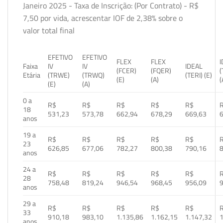
Janeiro 2025 - Taxa de Inscrição: (Por Contrato) - R$
7,50 por vida, acrescentar IOF de 2,38% sobre o
valor total final
EFETIVO
EFETIVO
FLEX
FLEX
Faixa
IV
IV
IDEAL
(FCER)
(FQER)
(
Etária
(TRWE)
(TRWQ)
(TERI) (E)
(E)
(A)
(
(E)
(A)
0 a
R$
R$
R$
R$
R$
18
531,23
573,78
662,94
678,29
669,63
anos
19 a
R$
R$
R$
R$
R$
23
626,85
677,06
782,27
800,38
790,16
anos
24 a
R$
R$
R$
R$
R$
28
758,48
819,24
946,54
968,45
956,09
anos
29 a
R$
R$
R$
R$
R$
33
910,18
983,10
1.135,86
1.162,15
1.147,32
1
anos