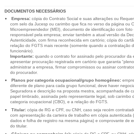
DOCUMENTOS NECESSÁRIOS
Empresa:
cópia do Contrato Social e suas alterações ou Reque
com selo da Jucesp ou carimbo que fica no verso da página ou Ce
Microempreendedor (MEI), documento de identificação com foto 
responsável pela empresa; enviar também a atual versão da Dec
Autenticidade, com firma reconhecida em cartório; cópia do cart
relação do FGTS mais recente (somente quando a contratação d
funcionário).
Importante:
quando o contrato for assinado pelo procurador da
apresentar procuração registrada em cartório que garanta “plen
administrar a empresa, firmar compromissos ou assinar contrat
do procurador.
Planos por categoria ocupacional/grupo homogêneo:
empres
diferente de plano para cada grupo funcional, deve haver negoc
Seguradora e descrição na proposta mestra, acompanhada de c
papel timbrado, assinada pelo representante legal, sob carimbo d
categoria ocupacional (CBO), e a relação do FGTS.
Titular:
cópia de RG e CPF, ou CNH, caso seja recém contrata
com apresentação da carteira de trabalho em cópia autenticada (f
dados e folha de registro na mesma página) e comprovante de 
do titular.
Cônjuge ou companheiro (a):
cópia de RG e CPF, ou CNH, cóp