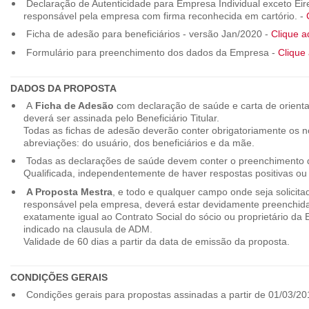
Declaração de Autenticidade para Empresa Individual exceto Eirel
responsável pela empresa com firma reconhecida em cartório. -
Ficha de adesão para beneficiários - versão Jan/2020 -
Clique a
Formulário para preenchimento dos dados da Empresa -
Clique 
DADOS DA PROPOSTA
A
Ficha de Adesão
com declaração de saúde e carta de orienta
deverá ser assinada pelo Beneficiário Titular.
Todas as fichas de adesão deverão conter obrigatoriamente os
abreviações: do usuário, dos beneficiários e da mãe.
Todas as declarações de saúde devem conter o preenchimento do
Qualificada, independentemente de haver respostas positivas ou
A Proposta Mestra
, e todo e qualquer campo onde seja solicita
responsável pela empresa, deverá estar devidamente preenchid
exatamente igual ao Contrato Social do sócio ou proprietário da
indicado na clausula de ADM.
Validade de 60 dias a partir da data de emissão da proposta.
CONDIÇÕES GERAIS
Condições gerais para propostas assinadas a partir de 01/03/20