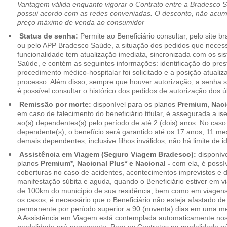
Vantagem válida enquanto vigorar o Contrato entre a Bradesco 
possui acordo com as redes conveniadas. O desconto, não acumul
preço máximo de venda ao consumidor
Status de senha:
Permite ao Beneficiário consultar, pelo site 
ou pelo APP Bradesco Saúde, a situação dos pedidos que necess
funcionalidade tem atualização imediata, sincronizada com os s
Saúde, e contém as seguintes informações: identificação do pres
procedimento médico-hospitalar foi solicitado e a posição atuali
processo. Além disso, sempre que houver autorização, a senha
é possível consultar o histórico dos pedidos de autorização dos ú
Remissão por morte:
disponível para os planos
Premium, Naci
em caso de falecimento do beneficiário titular, é assegurada a 
ao(s) dependentes(s) pelo período de até 2 (dois) anos. No caso 
dependente(s), o benefício será garantido até os 17 anos, 11 me
demais dependentes, inclusive filhos inválidos, não há limite de i
Assistência em Viagem (Seguro Viagem Bradesco):
disponíve
planos
Premium*, Nacional Plus* e Nacional -
com ela, é possí
coberturas no caso de acidentes, acontecimentos imprevistos e
manifestação súbita e aguda, quando o Beneficiário estiver em v
de 100km do município de sua residência, bem como em viagens
os casos, é necessário que o Beneficiário não esteja afastado de
permanente por período superior a 90 (noventa) dias em uma 
A Assistência em Viagem está contemplada automaticamente nos