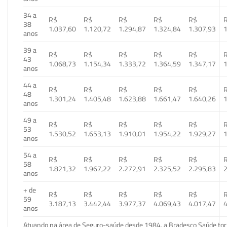
34 a
R$
R$
R$
R$
R$
38
1.037,60
1.120,72
1.294,87
1.324,84
1.307,93
1
anos
39 a
R$
R$
R$
R$
R$
43
1.068,73
1.154,34
1.333,72
1.364,59
1.347,17
1
anos
44 a
R$
R$
R$
R$
R$
48
1.301,24
1.405,48
1.623,88
1.661,47
1.640,26
1
anos
49 a
R$
R$
R$
R$
R$
53
1.530,52
1.653,13
1.910,01
1.954,22
1.929,27
1
anos
54 a
R$
R$
R$
R$
R$
58
1.821,32
1.967,22
2.272,91
2.325,52
2.295,83
2
anos
+ de
R$
R$
R$
R$
R$
59
3.187,13
3.442,44
3.977,37
4.069,43
4.017,47
4
anos
Atuando na área de Seguro-saúde desde 1984, a Bradesco Saúde torn