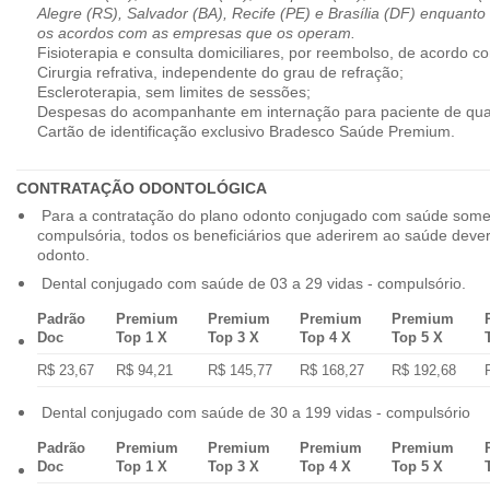
Alegre (RS), Salvador (BA), Recife (PE) e Brasília (DF) enquanto
os acordos com as empresas que os operam.
Fisioterapia e consulta domiciliares, por reembolso, de acordo co
Cirurgia refrativa, independente do grau de refração;
Escleroterapia, sem limites de sessões;
Despesas do acompanhante em internação para paciente de qua
Cartão de identificação exclusivo Bradesco Saúde Premium.
CONTRATAÇÃO ODONTOLÓGICA
Para a contratação do plano odonto conjugado com saúde some
compulsória, todos os beneficiários que aderirem ao saúde dev
odonto.
Dental conjugado com saúde de 03 a 29 vidas - compulsório.
Padrão
Premium
Premium
Premium
Premium
Doc
Top 1 X
Top 3 X
Top 4 X
Top 5 X
R$ 23,67
R$ 94,21
R$ 145,77
R$ 168,27
R$ 192,68
Dental conjugado com saúde de 30 a 199 vidas - compulsório
Padrão
Premium
Premium
Premium
Premium
Doc
Top 1 X
Top 3 X
Top 4 X
Top 5 X