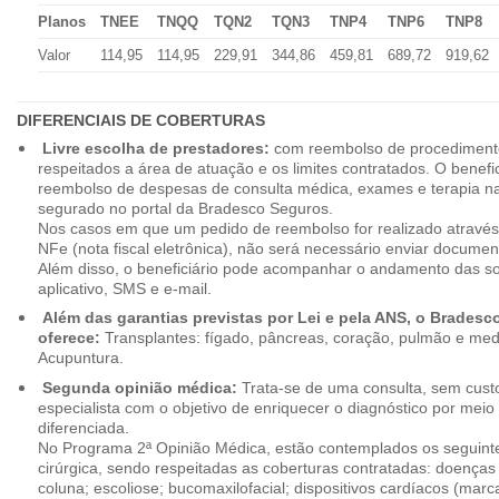
Planos
TNEE
TNQQ
TQN2
TQN3
TNP4
TNP6
TNP8
Valor
114,95
114,95
229,91
344,86
459,81
689,72
919,62
DIFERENCIAIS DE COBERTURAS
Livre escolha de prestadores:
com reembolso de procedimento
respeitados a área de atuação e os limites contratados. O benefici
reembolso de despesas de consulta médica, exames e terapia na
segurado no portal da Bradesco Seguros.
Nos casos em que um pedido de reembolso for realizado através
NFe (nota fiscal eletrônica), não será necessário enviar document
Além disso, o beneficiário pode acompanhar o andamento das soli
aplicativo, SMS e e-mail.
Além das garantias previstas por Lei e pela ANS, o Brades
oferece:
Transplantes: fígado, pâncreas, coração, pulmão e me
Acupuntura.
Segunda opinião médica:
Trata-se de uma consulta, sem custo
especialista com o objetivo de enriquecer o diagnóstico por mei
diferenciada.
No Programa 2ª Opinião Médica, estão contemplados os seguint
cirúrgica, sendo respeitadas as coberturas contratadas: doenças
coluna; escoliose; bucomaxilofacial; dispositivos cardíacos (mar