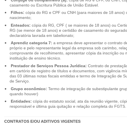
casamento ou Escritura Pública de União Estável.
Filhos:
cópia do RG e CPF ou CNH (para maiores de 18 anos) o
nascimento;
Enteados:
cópia do RG, CPF ( se maiores de 18 anos) ou Cert
RG (se menor de 18 anos) e certidão de casamento do segurado t
declaratória lavrada em tabelionato;
Aprendiz categoria 7:
a empresa deve apresentar o contrato de
próprio e pelo representante legal da empresa sob carimbo, rel
comprovante de recolhimento, apresentar cópia da inscrição ou 
instituição de ensino técnico.
Prestador de Serviços Pessoa Jurídica:
Contrato de prestação
em cartório de registro de títulos e documentos, com vigência m
das 03 últimas notas fiscais emitidas e termo de Integração de S
de Serviço.
Grupo econômico:
Termo de integração de subestipulante gr
quando houver)
Entidades:
cópia do estatuto social, ata da reunião vigente, c
responsável e última guia quitação e relação completa do FGTS.
CONTRATOS E/OU ADITIVOS VIGENTES