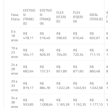
EFETIVO
EFETIVO
FLEX
FLEX
Faixa
IV
IV
IDEAL
(FCER)
(FQER)
(
Etária
(TRWE)
(TRWQ)
(TERI) (E)
(E)
(A)
(
(E)
(A)
0 a
R$
R$
R$
R$
R$
18
478,11
516,40
596,65
610,46
602,67
anos
19 a
R$
R$
R$
R$
R$
23
564,17
609,35
704,05
720,34
711,15
anos
24 a
R$
R$
R$
R$
R$
28
682,64
737,31
851,89
871,60
860,48
anos
29 a
R$
R$
R$
R$
R$
33
819,17
884,78
1.022,28
1.045,93
1.032,58
1
anos
34 a
R$
R$
R$
R$
R$
38
933,85
1.008,64
1.165,39
1.192,35
1.177,13
1
anos