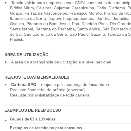
Tabela válida para empresas com CNPJ constantes dos município
Biritiba Mirim, Caieiras, Cajamar, Carapicuíba, Cotia, Diadema,
Guaçu, Ferraz de Vasconcelos, Francisco Morato, Franco da Ro
Itapecirica da Serra, Itapevi, Itaquaquecetuba, Jandira, Juquitiba
Osasco, Pirapora do Bom Jesus, Poá, Ribeirão Pires, Rio Grande
Santa Isabel, Santana do Parnaíba, Santo André, São Bernardo
do Sul, São Lourenço da Serra, São Paulo, Suzano, Taboão da 
Paulista.
ÁREA DE UTILIZAÇÃO
A área de abrangência de utilização é a nível nacional
REAJUSTE DAS MENSALIDADES
Carteira SPG –
reajuste por mudança de faixa etária.
Reajuste financeiro do prêmio (governo)
Reajuste por sinistralidade de toda carteira.
EXEMPLOS DE REEMBOLSO
Grupos de 03 a 199 vidas
Exemplos de reembolso para consultas