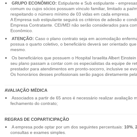
GRUPO ECONÔMICO:
Estipulante e Sub estipulante - empres
comum ou cujos sócios possuam vínculo familiar, limitado a pai/mã
respeitando o número mínimo de 03 vidas em cada empresa.
A Empresa sub estipulante seguirá os critérios de adesão e cond
Empresa Contratante. CEI/MEI não serão considerados para co
Econômico.
ATENÇÃO:
Caso o plano contrato seja em acomodação enferma
possua o quarto coletivo, o beneficiário deverá ser orientado qu
mesmo.
Os beneficiários que possuem o Hospital Israelita Albert Einstein
seu plano passam a contar com os especialistas da equipe de r
prestador para atendimentos em pronto-socorro, inclusive se evo
Os honorários desses profissionais serão pagos diretamente pe
AVALIAÇÃO MÉDICA
Associados a partir de 65 anos é necessário realizar avaliação 
fechamento do contrato;
REGRAS DE COPARTICIPAÇÃO
A empresa pode optar por um dos seguintes percentuais:
10%
,
consultas e exames simples.