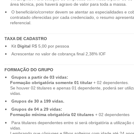
área técnica, pois haverá agravo de valor para toda a massa.
O beneficiário/corretor devem se atentar as especialidades e co
contratado oferecidas por cada credenciado, o resumo apresenta
referencial.
TAXA DE CADASTRO
Kit
Digital
R$ 5,00 por pessoa
Acrescentar no valor de cobrança final 2,38% IOF
FORMAÇÃO DO GRUPO
Grupos a partir de 03 vidas:
Formação obrigatória somente 01 titular
+ 02 dependentes.
Se houver 02 titulares e apenas 01 dependente, poderá ser utiliz
vidas.
Grupos de 30 a 199 vidas.
Grupos de 04 a 29 vidas:
Formação mínima obrigatória 02 titulares
+ 02 dependentes
Para titulares dependentes entre si será obrigatória a utilização d
vidas.
Lembrando que cônjuges e filhos solteiros com idade até 24 ano