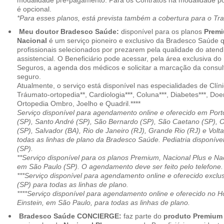
modalidade pré-pagamento. Para os Contratos na modalidade pó
é opcional.
*Para esses planos, está prevista também a cobertura para o Tr
Meu doutor Bradesco Saúde:
disponível para os planos
Premi
Nacional
é um serviço pioneiro e exclusivo da Bradesco Saúde 
profissionais selecionados por prezarem pela qualidade do aten
assistencial. O Beneficiário pode acessar, pela área exclusiva do
Seguros, a agenda dos médicos e solicitar a marcação da consult
seguro.
Atualmente, o serviço está disponível nas especialidades de Clíni
Tráumato-ortopedia**, Cardiologia***, Coluna***, Diabetes***, Do
Ortopedia Ombro, Joelho e Quadril.****
Serviço disponível para agendamento online e oferecido em Port
(SP), Santo André (SP), São Bernardo (SP), São Caetano (SP), 
(SP), Salvador (BA), Rio de Janeiro (RJ), Grande Rio (RJ) e Vol
todas as linhas de plano da Bradesco Saúde. Pediatria disponí
(SP).
**Serviço disponível para os planos Premium, Nacional Plus e Na
em São Paulo (SP). O agendamento deve ser feito pelo telefone.
***Serviço disponível para agendamento online e oferecido excl
(SP) para todas as linhas de plano.
****Serviço disponível para agendamento online e oferecido no Hosp
Einstein, em São Paulo, para todas as linhas de plano.
Bradesco Saúde CONCIERGE:
faz parte do
produto Premiu