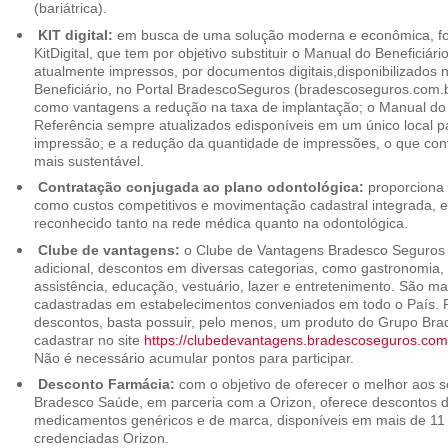
(bariátrica).
KIT digital:
em busca de uma solução moderna e econômica, foi
KitDigital, que tem por objetivo substituir o Manual do Beneficiári
atualmente impressos, por documentos digitais,disponibilizados 
Beneficiário, no Portal BradescoSeguros (bradescoseguros.com.br
como vantagens a redução na taxa de implantação; o Manual do B
Referência sempre atualizados edisponíveis em um único local p
impressão; e a redução da quantidade de impressões, o que cont
mais sustentável.
Contratação conjugada ao plano odontológica:
proporciona 
como custos competitivos e movimentação cadastral integrada,
reconhecido tanto na rede médica quanto na odontológica.
Clube de vantagens:
o Clube de Vantagens Bradesco Seguros 
adicional, descontos em diversas categorias, como gastronomia, 
assistência, educação, vestuário, lazer e entretenimento. São ma
cadastradas em estabelecimentos conveniados em todo o País. P
descontos, basta possuir, pelo menos, um produto do Grupo Bra
cadastrar no site
https://clubedevantagens.bradescoseguros.com
Não é necessário acumular pontos para participar.
Desconto Farmácia:
com o objetivo de oferecer o melhor aos se
Bradesco Saúde, em parceria com a Orizon, oferece descontos 
medicamentos genéricos e de marca, disponíveis em mais de 11 
credenciadas Orizon.