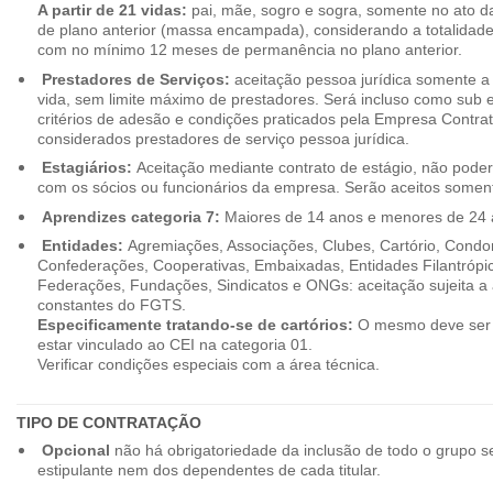
A partir de 21 vidas:
pai, mãe, sogro e sogra, somente no ato d
de plano anterior (massa encampada), considerando a totalidade
com no mínimo 12 meses de permanência no plano anterior.
Prestadores de Serviços:
aceitação pessoa jurídica somente a pa
vida, sem limite máximo de prestadores. Será incluso como sub e
critérios de adesão e condições praticados pela Empresa Contra
considerados prestadores de serviço pessoa jurídica.
Estagiários:
Aceitação mediante contrato de estágio, não poderão
com os sócios ou funcionários da empresa. Serão aceitos somente
Aprendizes categoria 7:
Maiores de 14 anos e menores de 24 
Entidades:
Agremiações, Associações, Clubes, Cartório, Condo
Confederações, Cooperativas, Embaixadas, Entidades Filantrópic
Federações, Fundações, Sindicatos e ONGs: aceitação sujeita a a
constantes do FGTS.
Especificamente tratando-se de cartórios:
O mesmo deve ser 
estar vinculado ao CEI na categoria 01.
Verificar condições especiais com a área técnica.
TIPO DE CONTRATAÇÃO
Opcional
não há obrigatoriedade da inclusão de todo o grupo s
estipulante nem dos dependentes de cada titular.