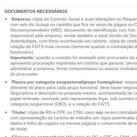
DOCUMENTOS NECESSÁRIOS
Empresa:
cópia do Contrato Social e suas alterações ou Reque
com selo da Jucesp ou carimbo que fica no verso da página ou Ce
Microempreendedor (MEI), documento de identificação com foto 
responsável pela empresa; enviar também a atual versão da Dec
Autenticidade, com firma reconhecida em cartório; cópia do cart
relação do FGTS mais recente (somente quando a contratação d
funcionário).
Importante:
quando o contrato for assinado pelo procurador da
apresentar procuração registrada em cartório que garanta “plen
administrar a empresa, firmar compromissos ou assinar contrat
do procurador.
Planos por categoria ocupacional/grupo homogêneo:
empres
diferente de plano para cada grupo funcional, deve haver negoc
Seguradora e descrição na proposta mestra, acompanhada de c
papel timbrado, assinada pelo representante legal, sob carimbo d
categoria ocupacional (CBO), e a relação do FGTS.
Titular:
cópia de RG e CPF, ou CNH, caso seja recém contrata
com apresentação da carteira de trabalho em cópia autenticada (f
dados e folha de registro na mesma página) e comprovante de 
do titular.
Cônjuge ou companheiro (a):
cópia de RG e CPF, ou CNH, cóp