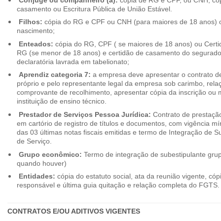
casamento ou Escritura Pública de União Estável.
Filhos:
cópia do RG e CPF ou CNH (para maiores de 18 anos) o
nascimento;
Enteados:
cópia do RG, CPF ( se maiores de 18 anos) ou Cert
RG (se menor de 18 anos) e certidão de casamento do segurado t
declaratória lavrada em tabelionato;
Aprendiz categoria 7:
a empresa deve apresentar o contrato de
próprio e pelo representante legal da empresa sob carimbo, rel
comprovante de recolhimento, apresentar cópia da inscrição ou 
instituição de ensino técnico.
Prestador de Serviços Pessoa Jurídica:
Contrato de prestação
em cartório de registro de títulos e documentos, com vigência m
das 03 últimas notas fiscais emitidas e termo de Integração de S
de Serviço.
Grupo econômico:
Termo de integração de subestipulante gr
quando houver)
Entidades:
cópia do estatuto social, ata da reunião vigente, c
responsável e última guia quitação e relação completa do FGTS.
CONTRATOS E/OU ADITIVOS VIGENTES