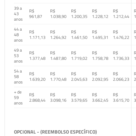
39 a
R$
R$
R$
R$
R$
43
961,87
1.038,90
1.200,35
1.228,12
1.212,44
1
anos
44 a
R$
R$
R$
R$
R$
48
1.171,13
1.264,92
1.461,50
1.495,31
1.476,22
1
anos
49 a
R$
R$
R$
R$
R$
53
1.377,48
1.487,80
1.719,02
1.758,78
1.736,33
1
anos
54 a
R$
R$
R$
R$
R$
58
1.639,20
1.770,48
2.045,63
2.092,95
2.066,23
2
anos
+ de
R$
R$
R$
R$
R$
59
2.868,44
3.098,16
3.579,65
3.662,45
3.615,70
3
anos
OPCIONAL - (REEMBOLSO ESPECÍFICO)