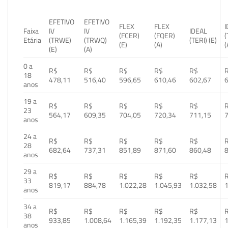
EFETIVO
EFETIVO
FLEX
FLEX
Faixa
IV
IV
IDEAL
(FCER)
(FQER)
(
Etária
(TRWE)
(TRWQ)
(TERI) (E)
(E)
(A)
(
(E)
(A)
0 a
R$
R$
R$
R$
R$
18
478,11
516,40
596,65
610,46
602,67
anos
19 a
R$
R$
R$
R$
R$
23
564,17
609,35
704,05
720,34
711,15
anos
24 a
R$
R$
R$
R$
R$
28
682,64
737,31
851,89
871,60
860,48
anos
29 a
R$
R$
R$
R$
R$
33
819,17
884,78
1.022,28
1.045,93
1.032,58
1
anos
34 a
R$
R$
R$
R$
R$
38
933,85
1.008,64
1.165,39
1.192,35
1.177,13
1
anos