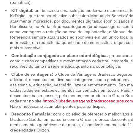
(bariátrica).
KIT digital:
em busca de uma solução moderna e econômica, foi
KitDigital, que tem por objetivo substituir o Manual do Beneficiári
atualmente impressos, por documentos digitais,disponibilizados 
Beneficiário, no Portal BradescoSeguros (bradescoseguros.com.br
como vantagens a redução na taxa de implantação; o Manual do B
Referência sempre atualizados edisponíveis em um único local p
impressão; e a redução da quantidade de impressões, o que cont
mais sustentável.
Contratação conjugada ao plano odontológica:
proporciona 
como custos competitivos e movimentação cadastral integrada,
reconhecido tanto na rede médica quanto na odontológica.
Clube de vantagens:
o Clube de Vantagens Bradesco Seguros 
adicional, descontos em diversas categorias, como gastronomia, 
assistência, educação, vestuário, lazer e entretenimento. São ma
cadastradas em estabelecimentos conveniados em todo o País. P
descontos, basta possuir, pelo menos, um produto do Grupo Bra
cadastrar no site
https://clubedevantagens.bradescoseguros.com
Não é necessário acumular pontos para participar.
Desconto Farmácia:
com o objetivo de oferecer o melhor aos se
Bradesco Saúde, em parceria com a Orizon, oferece descontos 
medicamentos genéricos e de marca, disponíveis em mais de 11 
credenciadas Orizon.