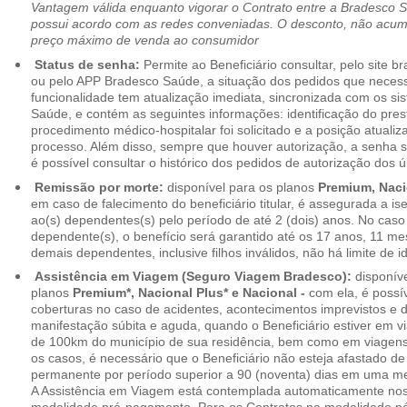
Vantagem válida enquanto vigorar o Contrato entre a Bradesco 
possui acordo com as redes conveniadas. O desconto, não acumul
preço máximo de venda ao consumidor
Status de senha:
Permite ao Beneficiário consultar, pelo site 
ou pelo APP Bradesco Saúde, a situação dos pedidos que necess
funcionalidade tem atualização imediata, sincronizada com os s
Saúde, e contém as seguintes informações: identificação do pres
procedimento médico-hospitalar foi solicitado e a posição atuali
processo. Além disso, sempre que houver autorização, a senha
é possível consultar o histórico dos pedidos de autorização dos ú
Remissão por morte:
disponível para os planos
Premium, Naci
em caso de falecimento do beneficiário titular, é assegurada a 
ao(s) dependentes(s) pelo período de até 2 (dois) anos. No caso 
dependente(s), o benefício será garantido até os 17 anos, 11 me
demais dependentes, inclusive filhos inválidos, não há limite de i
Assistência em Viagem (Seguro Viagem Bradesco):
disponíve
planos
Premium*, Nacional Plus* e Nacional -
com ela, é possí
coberturas no caso de acidentes, acontecimentos imprevistos e
manifestação súbita e aguda, quando o Beneficiário estiver em v
de 100km do município de sua residência, bem como em viagens
os casos, é necessário que o Beneficiário não esteja afastado de
permanente por período superior a 90 (noventa) dias em uma 
A Assistência em Viagem está contemplada automaticamente nos