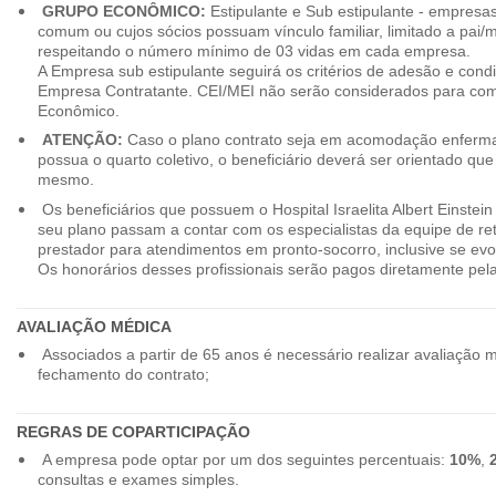
GRUPO ECONÔMICO:
Estipulante e Sub estipulante - empres
comum ou cujos sócios possuam vínculo familiar, limitado a pai/mã
respeitando o número mínimo de 03 vidas em cada empresa.
A Empresa sub estipulante seguirá os critérios de adesão e cond
Empresa Contratante. CEI/MEI não serão considerados para co
Econômico.
ATENÇÃO:
Caso o plano contrato seja em acomodação enferma
possua o quarto coletivo, o beneficiário deverá ser orientado qu
mesmo.
Os beneficiários que possuem o Hospital Israelita Albert Einstein
seu plano passam a contar com os especialistas da equipe de r
prestador para atendimentos em pronto-socorro, inclusive se evo
Os honorários desses profissionais serão pagos diretamente pe
AVALIAÇÃO MÉDICA
Associados a partir de 65 anos é necessário realizar avaliação 
fechamento do contrato;
REGRAS DE COPARTICIPAÇÃO
A empresa pode optar por um dos seguintes percentuais:
10%
,
consultas e exames simples.