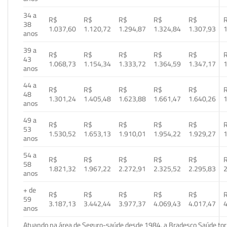
34 a
R$
R$
R$
R$
R$
38
1.037,60
1.120,72
1.294,87
1.324,84
1.307,93
1
anos
39 a
R$
R$
R$
R$
R$
43
1.068,73
1.154,34
1.333,72
1.364,59
1.347,17
1
anos
44 a
R$
R$
R$
R$
R$
48
1.301,24
1.405,48
1.623,88
1.661,47
1.640,26
1
anos
49 a
R$
R$
R$
R$
R$
53
1.530,52
1.653,13
1.910,01
1.954,22
1.929,27
1
anos
54 a
R$
R$
R$
R$
R$
58
1.821,32
1.967,22
2.272,91
2.325,52
2.295,83
2
anos
+ de
R$
R$
R$
R$
R$
59
3.187,13
3.442,44
3.977,37
4.069,43
4.017,47
4
anos
Atuando na área de Seguro-saúde desde 1984, a Bradesco Saúde torn