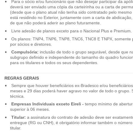
Para o sócio e/ou funcionário que não desejar participar da apól
deverá ser enviado uma cópia da carteirinha ou a carta de perma
(desde que o plano atual não tenha sido contratado pelo mesmo
está residindo no Exterior, juntamente com a carta de abdicação,
de que não poderá aderir ao plano futuramente.
Livre adesão de planos exceto para o Nacional Plus e Premium.
Os planos: TNP4, TNP6, TNP8, TNC6, TNC8 E TNPX, somente p
por sócios e diretores.
Compulsória:
inclusão de todo o grupo segurável, desde que na
subgrupo definido e independente do tamanho do quadro funciona
para os titulares e todos os seus dependentes.
REGRAS GERAIS
Sempre que houver beneficiários ex-Bradesco e/ou beneficiário
meses e 29 dias poderá haver agravo no valor de todo o grupo. So
técnica.
Empresas Individuais exceto Eireli -
tempo mínimo de abertura
superior à 06 meses.
Titular:
a assinatura do contrato de adesão deve ser exatament
entregue (RG ou CNH), é obrigatório informar também o número 
titular.