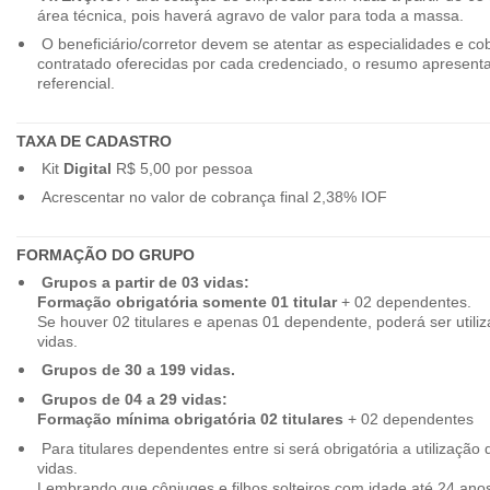
área técnica, pois haverá agravo de valor para toda a massa.
O beneficiário/corretor devem se atentar as especialidades e co
contratado oferecidas por cada credenciado, o resumo apresenta
referencial.
TAXA DE CADASTRO
Kit
Digital
R$ 5,00 por pessoa
Acrescentar no valor de cobrança final 2,38% IOF
FORMAÇÃO DO GRUPO
Grupos a partir de 03 vidas:
Formação obrigatória somente 01 titular
+ 02 dependentes.
Se houver 02 titulares e apenas 01 dependente, poderá ser utiliz
vidas.
Grupos de 30 a 199 vidas.
Grupos de 04 a 29 vidas:
Formação mínima obrigatória 02 titulares
+ 02 dependentes
Para titulares dependentes entre si será obrigatória a utilização d
vidas.
Lembrando que cônjuges e filhos solteiros com idade até 24 ano