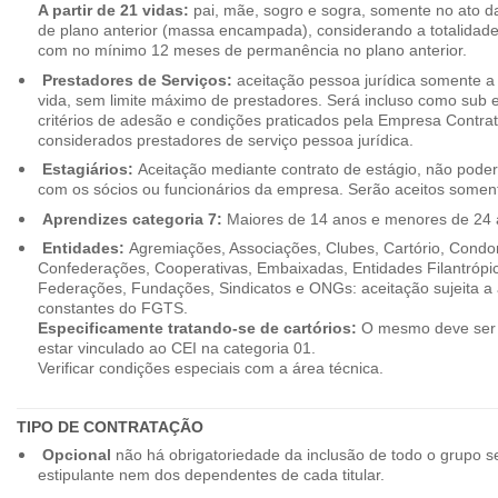
A partir de 21 vidas:
pai, mãe, sogro e sogra, somente no ato d
de plano anterior (massa encampada), considerando a totalidade
com no mínimo 12 meses de permanência no plano anterior.
Prestadores de Serviços:
aceitação pessoa jurídica somente a pa
vida, sem limite máximo de prestadores. Será incluso como sub e
critérios de adesão e condições praticados pela Empresa Contra
considerados prestadores de serviço pessoa jurídica.
Estagiários:
Aceitação mediante contrato de estágio, não poderão
com os sócios ou funcionários da empresa. Serão aceitos somente
Aprendizes categoria 7:
Maiores de 14 anos e menores de 24 
Entidades:
Agremiações, Associações, Clubes, Cartório, Condo
Confederações, Cooperativas, Embaixadas, Entidades Filantrópic
Federações, Fundações, Sindicatos e ONGs: aceitação sujeita a a
constantes do FGTS.
Especificamente tratando-se de cartórios:
O mesmo deve ser 
estar vinculado ao CEI na categoria 01.
Verificar condições especiais com a área técnica.
TIPO DE CONTRATAÇÃO
Opcional
não há obrigatoriedade da inclusão de todo o grupo s
estipulante nem dos dependentes de cada titular.