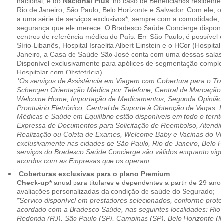
nacional, e do
Nacional Plus
, no caso de Beneficiários resident
Rio de Janeiro, São Paulo, Belo Horizonte e Salvador. Com ele, o
a uma série de serviços exclusivos*, sempre com a comodidade, 
segurança que ele merece. O Bradesco Saúde Concierge disponib
centros de referência médica do País. Em São Paulo, é possível 
Sírio-Libanês, Hospital Israelita Albert Einstein e o HCor (Hospit
Janeiro, a Casa de Saúde São José conta com uma dessas salas
Disponível exclusivamente para apólices de segmentação comple
Hospitalar com Obstetrícia).
*Os serviços de Assistência em Viagem com Cobertura para o Tr
Schengen,Orientação Médica por Telefone, Central de Marcação
Welcome Home, Importação de Medicamentos, Segunda Opinião 
Prontuário Eletrônico, Central de Suporte à Obtenção de Vagas, 
Médicas e Saúde em Equilíbrio estão disponíveis em todo o territó
Expressa de Documentos para Solicitação de Reembolso, Atend
Realização ou Coleta de Exames, Welcome Baby e Vacinas do Via
exclusivamente nas cidades de São Paulo, Rio de Janeiro, Belo H
serviços do Bradesco Saúde Concierge são válidos enquanto vig
acordos com as Empresas que os operam.
Coberturas exclusivas para o plano Premium
:
Check-up*
anual para titulares e dependentes a partir de 29 ano
avaliações personalizadas da condição de saúde do Segurado;
*Serviço disponível em prestadores selecionados, conforme prot
acordado com a Bradesco Saúde, nas seguintes localidades: Rio 
Redonda (RJ), São Paulo (SP), Campinas (SP), Belo Horizonte (M