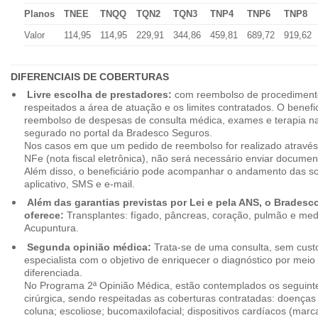
Planos
TNEE
TNQQ
TQN2
TQN3
TNP4
TNP6
TNP8
Valor
114,95
114,95
229,91
344,86
459,81
689,72
919,62
DIFERENCIAIS DE COBERTURAS
Livre escolha de prestadores:
com reembolso de procedimento
respeitados a área de atuação e os limites contratados. O benefici
reembolso de despesas de consulta médica, exames e terapia na
segurado no portal da Bradesco Seguros.
Nos casos em que um pedido de reembolso for realizado através
NFe (nota fiscal eletrônica), não será necessário enviar document
Além disso, o beneficiário pode acompanhar o andamento das soli
aplicativo, SMS e e-mail.
Além das garantias previstas por Lei e pela ANS, o Brades
oferece:
Transplantes: fígado, pâncreas, coração, pulmão e me
Acupuntura.
Segunda opinião médica:
Trata-se de uma consulta, sem custo
especialista com o objetivo de enriquecer o diagnóstico por mei
diferenciada.
No Programa 2ª Opinião Médica, estão contemplados os seguint
cirúrgica, sendo respeitadas as coberturas contratadas: doenças
coluna; escoliose; bucomaxilofacial; dispositivos cardíacos (mar