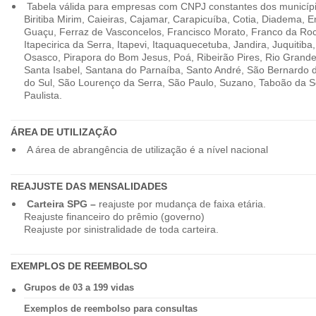
Tabela válida para empresas com CNPJ constantes dos município
Biritiba Mirim, Caieiras, Cajamar, Carapicuíba, Cotia, Diadema,
Guaçu, Ferraz de Vasconcelos, Francisco Morato, Franco da Ro
Itapecirica da Serra, Itapevi, Itaquaquecetuba, Jandira, Juquitiba
Osasco, Pirapora do Bom Jesus, Poá, Ribeirão Pires, Rio Grande
Santa Isabel, Santana do Parnaíba, Santo André, São Bernardo
do Sul, São Lourenço da Serra, São Paulo, Suzano, Taboão da 
Paulista.
ÁREA DE UTILIZAÇÃO
A área de abrangência de utilização é a nível nacional
REAJUSTE DAS MENSALIDADES
Carteira SPG –
reajuste por mudança de faixa etária.
Reajuste financeiro do prêmio (governo)
Reajuste por sinistralidade de toda carteira.
EXEMPLOS DE REEMBOLSO
Grupos de 03 a 199 vidas
Exemplos de reembolso para consultas