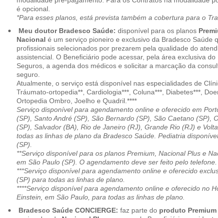
modalidade pré-pagamento. Para os Contratos na modalidade pó
é opcional.
*Para esses planos, está prevista também a cobertura para o Tr
Meu doutor Bradesco Saúde:
disponível para os planos
Premi
Nacional
é um serviço pioneiro e exclusivo da Bradesco Saúde 
profissionais selecionados por prezarem pela qualidade do aten
assistencial. O Beneficiário pode acessar, pela área exclusiva do
Seguros, a agenda dos médicos e solicitar a marcação da consult
seguro.
Atualmente, o serviço está disponível nas especialidades de Clíni
Tráumato-ortopedia**, Cardiologia***, Coluna***, Diabetes***, Do
Ortopedia Ombro, Joelho e Quadril.****
Serviço disponível para agendamento online e oferecido em Port
(SP), Santo André (SP), São Bernardo (SP), São Caetano (SP), 
(SP), Salvador (BA), Rio de Janeiro (RJ), Grande Rio (RJ) e Vol
todas as linhas de plano da Bradesco Saúde. Pediatria disponí
(SP).
**Serviço disponível para os planos Premium, Nacional Plus e Na
em São Paulo (SP). O agendamento deve ser feito pelo telefone.
***Serviço disponível para agendamento online e oferecido excl
(SP) para todas as linhas de plano.
****Serviço disponível para agendamento online e oferecido no Hosp
Einstein, em São Paulo, para todas as linhas de plano.
Bradesco Saúde CONCIERGE:
faz parte do
produto Premiu