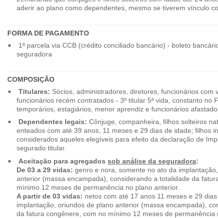
aderir ao plano como dependentes, mesmo se tiverem vínculo c
FORMA DE PAGAMENTO
1ª parcela via CCB (crédito conciliado bancário) - boleto bancári
seguradora
COMPOSIÇÃO
Titulares:
Sócios, administradores, diretores, funcionários com 
funcionários recém contratados - 3º titular 5ª vida, constanto no
temporários, estagiários, menor aprendiz e funcionários afastado
Dependentes legais:
Cônjuge, companheira, filhos solteiros nat
enteados com até 39 anos, 11 meses e 29 dias de idade; filhos in
considerados aqueles elegíveis para efeito da declaração de Im
segurado titular.
Aceitação para agregados
sob análise da seguradora
:
De 03 a 29 vidas:
genro e nora, somente no ato da implantação,
anterior (massa encampada), considerando a totalidade da fatu
mínimo 12 meses de permanência no plano anterior.
A partir de 03 vidas:
netos com até 17 anos 11 meses e 29 dias
implantação, oriundos de plano anterior (massa encampada), con
da fatura congênere, com no mínimo 12 meses de permanência n