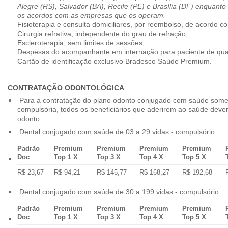
Alegre (RS), Salvador (BA), Recife (PE) e Brasília (DF) enquanto
os acordos com as empresas que os operam.
Fisioterapia e consulta domiciliares, por reembolso, de acordo co
Cirurgia refrativa, independente do grau de refração;
Escleroterapia, sem limites de sessões;
Despesas do acompanhante em internação para paciente de qua
Cartão de identificação exclusivo Bradesco Saúde Premium.
CONTRATAÇÃO ODONTOLÓGICA
Para a contratação do plano odonto conjugado com saúde some
compulsória, todos os beneficiários que aderirem ao saúde dev
odonto.
Dental conjugado com saúde de 03 a 29 vidas - compulsório.
Padrão
Premium
Premium
Premium
Premium
Doc
Top 1 X
Top 3 X
Top 4 X
Top 5 X
R$ 23,67
R$ 94,21
R$ 145,77
R$ 168,27
R$ 192,68
Dental conjugado com saúde de 30 a 199 vidas - compulsório
Padrão
Premium
Premium
Premium
Premium
Doc
Top 1 X
Top 3 X
Top 4 X
Top 5 X