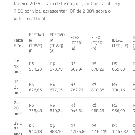
Janeiro 2025 - Taxa de Inscrição: (Por Contrato) - R$
7,50 por vida, acrescentar IOF de 2,38% sobre o
valor total final
EFETIVO
EFETIVO
FLEX
FLEX
Faixa
IV
IV
IDEAL
(FCER)
(FQER)
(
Etária
(TRWE)
(TRWQ)
(TERI) (E)
(E)
(A)
(
(E)
(A)
0 a
R$
R$
R$
R$
R$
18
531,23
573,78
662,94
678,29
669,63
anos
19 a
R$
R$
R$
R$
R$
23
626,85
677,06
782,27
800,38
790,16
anos
24 a
R$
R$
R$
R$
R$
28
758,48
819,24
946,54
968,45
956,09
anos
29 a
R$
R$
R$
R$
R$
33
910,18
983,10
1.135,86
1.162,15
1.147,32
1
anos