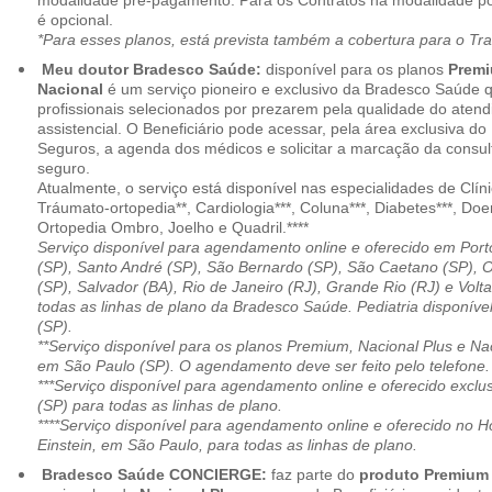
modalidade pré-pagamento. Para os Contratos na modalidade pó
é opcional.
*Para esses planos, está prevista também a cobertura para o Tr
Meu doutor Bradesco Saúde:
disponível para os planos
Premi
Nacional
é um serviço pioneiro e exclusivo da Bradesco Saúde 
profissionais selecionados por prezarem pela qualidade do aten
assistencial. O Beneficiário pode acessar, pela área exclusiva do
Seguros, a agenda dos médicos e solicitar a marcação da consult
seguro.
Atualmente, o serviço está disponível nas especialidades de Clíni
Tráumato-ortopedia**, Cardiologia***, Coluna***, Diabetes***, Do
Ortopedia Ombro, Joelho e Quadril.****
Serviço disponível para agendamento online e oferecido em Port
(SP), Santo André (SP), São Bernardo (SP), São Caetano (SP), 
(SP), Salvador (BA), Rio de Janeiro (RJ), Grande Rio (RJ) e Vol
todas as linhas de plano da Bradesco Saúde. Pediatria disponí
(SP).
**Serviço disponível para os planos Premium, Nacional Plus e Na
em São Paulo (SP). O agendamento deve ser feito pelo telefone.
***Serviço disponível para agendamento online e oferecido excl
(SP) para todas as linhas de plano.
****Serviço disponível para agendamento online e oferecido no Hosp
Einstein, em São Paulo, para todas as linhas de plano.
Bradesco Saúde CONCIERGE:
faz parte do
produto Premiu