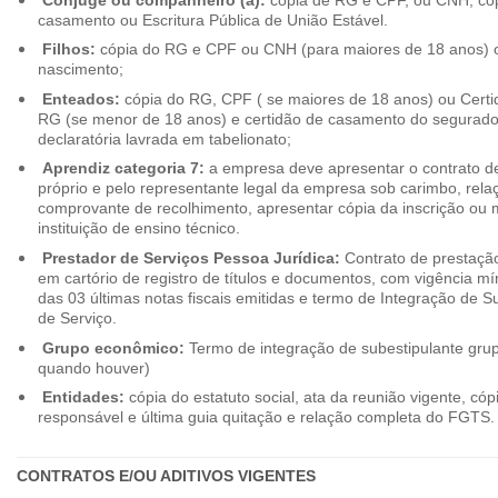
casamento ou Escritura Pública de União Estável.
Filhos:
cópia do RG e CPF ou CNH (para maiores de 18 anos) o
nascimento;
Enteados:
cópia do RG, CPF ( se maiores de 18 anos) ou Cert
RG (se menor de 18 anos) e certidão de casamento do segurado t
declaratória lavrada em tabelionato;
Aprendiz categoria 7:
a empresa deve apresentar o contrato de
próprio e pelo representante legal da empresa sob carimbo, rel
comprovante de recolhimento, apresentar cópia da inscrição ou 
instituição de ensino técnico.
Prestador de Serviços Pessoa Jurídica:
Contrato de prestação
em cartório de registro de títulos e documentos, com vigência m
das 03 últimas notas fiscais emitidas e termo de Integração de S
de Serviço.
Grupo econômico:
Termo de integração de subestipulante gr
quando houver)
Entidades:
cópia do estatuto social, ata da reunião vigente, c
responsável e última guia quitação e relação completa do FGTS.
CONTRATOS E/OU ADITIVOS VIGENTES