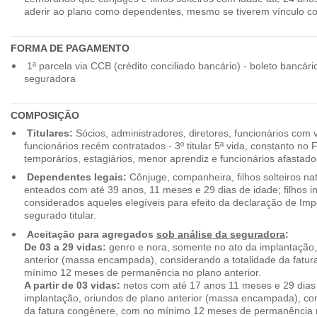
aderir ao plano como dependentes, mesmo se tiverem vínculo c
FORMA DE PAGAMENTO
1ª parcela via CCB (crédito conciliado bancário) - boleto bancári
seguradora
COMPOSIÇÃO
Titulares:
Sócios, administradores, diretores, funcionários com 
funcionários recém contratados - 3º titular 5ª vida, constanto no
temporários, estagiários, menor aprendiz e funcionários afastado
Dependentes legais:
Cônjuge, companheira, filhos solteiros nat
enteados com até 39 anos, 11 meses e 29 dias de idade; filhos in
considerados aqueles elegíveis para efeito da declaração de Im
segurado titular.
Aceitação para agregados
sob análise da seguradora
:
De 03 a 29 vidas:
genro e nora, somente no ato da implantação,
anterior (massa encampada), considerando a totalidade da fatu
mínimo 12 meses de permanência no plano anterior.
A partir de 03 vidas:
netos com até 17 anos 11 meses e 29 dias
implantação, oriundos de plano anterior (massa encampada), con
da fatura congênere, com no mínimo 12 meses de permanência n