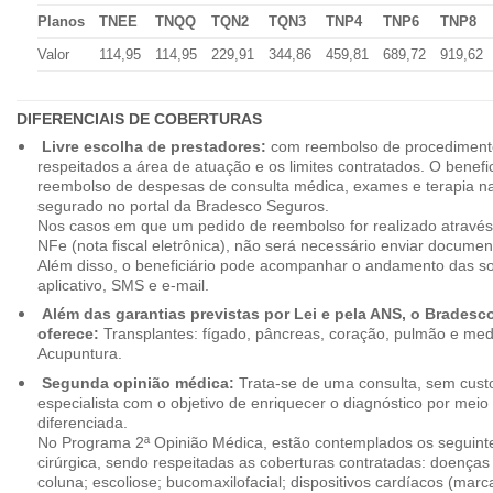
Planos
TNEE
TNQQ
TQN2
TQN3
TNP4
TNP6
TNP8
Valor
114,95
114,95
229,91
344,86
459,81
689,72
919,62
DIFERENCIAIS DE COBERTURAS
Livre escolha de prestadores:
com reembolso de procedimento
respeitados a área de atuação e os limites contratados. O benefici
reembolso de despesas de consulta médica, exames e terapia na
segurado no portal da Bradesco Seguros.
Nos casos em que um pedido de reembolso for realizado através
NFe (nota fiscal eletrônica), não será necessário enviar document
Além disso, o beneficiário pode acompanhar o andamento das soli
aplicativo, SMS e e-mail.
Além das garantias previstas por Lei e pela ANS, o Brades
oferece:
Transplantes: fígado, pâncreas, coração, pulmão e me
Acupuntura.
Segunda opinião médica:
Trata-se de uma consulta, sem custo
especialista com o objetivo de enriquecer o diagnóstico por mei
diferenciada.
No Programa 2ª Opinião Médica, estão contemplados os seguint
cirúrgica, sendo respeitadas as coberturas contratadas: doenças
coluna; escoliose; bucomaxilofacial; dispositivos cardíacos (mar