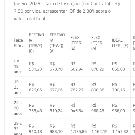
Janeiro 2025 - Taxa de Inscrição: (Por Contrato) - R$
7,50 por vida, acrescentar IOF de 2,38% sobre o
valor total final
EFETIVO
EFETIVO
FLEX
FLEX
Faixa
IV
IV
IDEAL
(FCER)
(FQER)
(
Etária
(TRWE)
(TRWQ)
(TERI) (E)
(E)
(A)
(
(E)
(A)
0 a
R$
R$
R$
R$
R$
18
531,23
573,78
662,94
678,29
669,63
anos
19 a
R$
R$
R$
R$
R$
23
626,85
677,06
782,27
800,38
790,16
anos
24 a
R$
R$
R$
R$
R$
28
758,48
819,24
946,54
968,45
956,09
anos
29 a
R$
R$
R$
R$
R$
33
910,18
983,10
1.135,86
1.162,15
1.147,32
1
anos