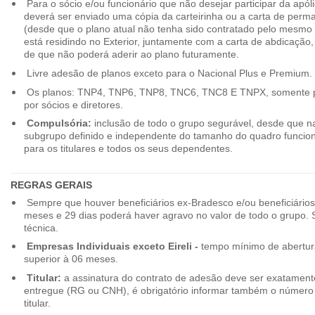
Para o sócio e/ou funcionário que não desejar participar da apól
deverá ser enviado uma cópia da carteirinha ou a carta de perma
(desde que o plano atual não tenha sido contratado pelo mesmo
está residindo no Exterior, juntamente com a carta de abdicação,
de que não poderá aderir ao plano futuramente.
Livre adesão de planos exceto para o Nacional Plus e Premium.
Os planos: TNP4, TNP6, TNP8, TNC6, TNC8 E TNPX, somente p
por sócios e diretores.
Compulsória:
inclusão de todo o grupo segurável, desde que na
subgrupo definido e independente do tamanho do quadro funciona
para os titulares e todos os seus dependentes.
REGRAS GERAIS
Sempre que houver beneficiários ex-Bradesco e/ou beneficiário
meses e 29 dias poderá haver agravo no valor de todo o grupo. So
técnica.
Empresas Individuais exceto Eireli -
tempo mínimo de abertura
superior à 06 meses.
Titular:
a assinatura do contrato de adesão deve ser exatament
entregue (RG ou CNH), é obrigatório informar também o número 
titular.