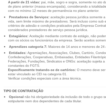
A partir de 21 vidas:
pai, mãe, sogro e sogra, somente no ato d
de plano anterior (massa encampada), considerando a totalidade
com no mínimo 12 meses de permanência no plano anterior.
Prestadores de Serviços:
aceitação pessoa jurídica somente a pa
vida, sem limite máximo de prestadores. Será incluso como sub e
critérios de adesão e condições praticados pela Empresa Contra
considerados prestadores de serviço pessoa jurídica.
Estagiários:
Aceitação mediante contrato de estágio, não poderão
com os sócios ou funcionários da empresa. Serão aceitos somente
Aprendizes categoria 7:
Maiores de 14 anos e menores de 24 
Entidades:
Agremiações, Associações, Clubes, Cartório, Condo
Confederações, Cooperativas, Embaixadas, Entidades Filantrópic
Federações, Fundações, Sindicatos e ONGs: aceitação sujeita a a
constantes do FGTS.
Especificamente tratando-se de cartórios:
O mesmo deve ser 
estar vinculado ao CEI na categoria 01.
Verificar condições especiais com a área técnica.
TIPO DE CONTRATAÇÃO
Opcional
não há obrigatoriedade da inclusão de todo o grupo s
estipulante nem dos dependentes de cada titular.