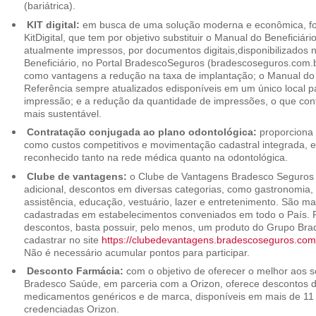
(bariátrica).
KIT digital:
em busca de uma solução moderna e econômica, foi
KitDigital, que tem por objetivo substituir o Manual do Beneficiári
atualmente impressos, por documentos digitais,disponibilizados 
Beneficiário, no Portal BradescoSeguros (bradescoseguros.com.br
como vantagens a redução na taxa de implantação; o Manual do B
Referência sempre atualizados edisponíveis em um único local p
impressão; e a redução da quantidade de impressões, o que cont
mais sustentável.
Contratação conjugada ao plano odontológica:
proporciona 
como custos competitivos e movimentação cadastral integrada,
reconhecido tanto na rede médica quanto na odontológica.
Clube de vantagens:
o Clube de Vantagens Bradesco Seguros 
adicional, descontos em diversas categorias, como gastronomia, 
assistência, educação, vestuário, lazer e entretenimento. São ma
cadastradas em estabelecimentos conveniados em todo o País. P
descontos, basta possuir, pelo menos, um produto do Grupo Bra
cadastrar no site
https://clubedevantagens.bradescoseguros.com
Não é necessário acumular pontos para participar.
Desconto Farmácia:
com o objetivo de oferecer o melhor aos se
Bradesco Saúde, em parceria com a Orizon, oferece descontos 
medicamentos genéricos e de marca, disponíveis em mais de 11 
credenciadas Orizon.