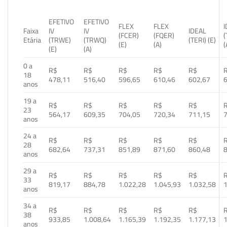
EFETIVO
EFETIVO
FLEX
FLEX
Faixa
IV
IV
IDEAL
(FCER)
(FQER)
(
Etária
(TRWE)
(TRWQ)
(TERI) (E)
(E)
(A)
(
(E)
(A)
0 a
R$
R$
R$
R$
R$
18
478,11
516,40
596,65
610,46
602,67
anos
19 a
R$
R$
R$
R$
R$
23
564,17
609,35
704,05
720,34
711,15
anos
24 a
R$
R$
R$
R$
R$
28
682,64
737,31
851,89
871,60
860,48
anos
29 a
R$
R$
R$
R$
R$
33
819,17
884,78
1.022,28
1.045,93
1.032,58
1
anos
34 a
R$
R$
R$
R$
R$
38
933,85
1.008,64
1.165,39
1.192,35
1.177,13
1
anos