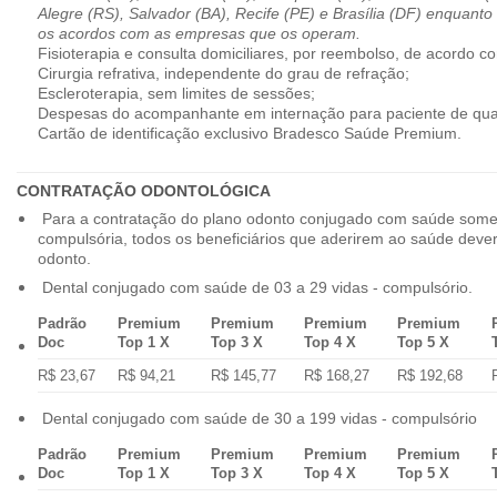
Alegre (RS), Salvador (BA), Recife (PE) e Brasília (DF) enquanto
os acordos com as empresas que os operam.
Fisioterapia e consulta domiciliares, por reembolso, de acordo co
Cirurgia refrativa, independente do grau de refração;
Escleroterapia, sem limites de sessões;
Despesas do acompanhante em internação para paciente de qua
Cartão de identificação exclusivo Bradesco Saúde Premium.
CONTRATAÇÃO ODONTOLÓGICA
Para a contratação do plano odonto conjugado com saúde some
compulsória, todos os beneficiários que aderirem ao saúde dev
odonto.
Dental conjugado com saúde de 03 a 29 vidas - compulsório.
Padrão
Premium
Premium
Premium
Premium
Doc
Top 1 X
Top 3 X
Top 4 X
Top 5 X
R$ 23,67
R$ 94,21
R$ 145,77
R$ 168,27
R$ 192,68
Dental conjugado com saúde de 30 a 199 vidas - compulsório
Padrão
Premium
Premium
Premium
Premium
Doc
Top 1 X
Top 3 X
Top 4 X
Top 5 X