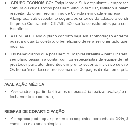
GRUPO ECONÔMICO:
Estipulante e Sub estipulante - empres
comum ou cujos sócios possuam vínculo familiar, limitado a pai/mã
respeitando o número mínimo de 03 vidas em cada empresa.
A Empresa sub estipulante seguirá os critérios de adesão e cond
Empresa Contratante. CEI/MEI não serão considerados para co
Econômico.
ATENÇÃO:
Caso o plano contrato seja em acomodação enferma
possua o quarto coletivo, o beneficiário deverá ser orientado qu
mesmo.
Os beneficiários que possuem o Hospital Israelita Albert Einstein
seu plano passam a contar com os especialistas da equipe de r
prestador para atendimentos em pronto-socorro, inclusive se evo
Os honorários desses profissionais serão pagos diretamente pe
AVALIAÇÃO MÉDICA
Associados a partir de 65 anos é necessário realizar avaliação 
fechamento do contrato;
REGRAS DE COPARTICIPAÇÃO
A empresa pode optar por um dos seguintes percentuais:
10%
,
consultas e exames simples.