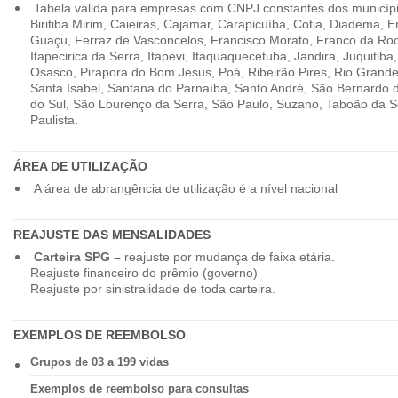
Tabela válida para empresas com CNPJ constantes dos município
Biritiba Mirim, Caieiras, Cajamar, Carapicuíba, Cotia, Diadema,
Guaçu, Ferraz de Vasconcelos, Francisco Morato, Franco da Ro
Itapecirica da Serra, Itapevi, Itaquaquecetuba, Jandira, Juquitiba
Osasco, Pirapora do Bom Jesus, Poá, Ribeirão Pires, Rio Grande
Santa Isabel, Santana do Parnaíba, Santo André, São Bernardo
do Sul, São Lourenço da Serra, São Paulo, Suzano, Taboão da 
Paulista.
ÁREA DE UTILIZAÇÃO
A área de abrangência de utilização é a nível nacional
REAJUSTE DAS MENSALIDADES
Carteira SPG –
reajuste por mudança de faixa etária.
Reajuste financeiro do prêmio (governo)
Reajuste por sinistralidade de toda carteira.
EXEMPLOS DE REEMBOLSO
Grupos de 03 a 199 vidas
Exemplos de reembolso para consultas