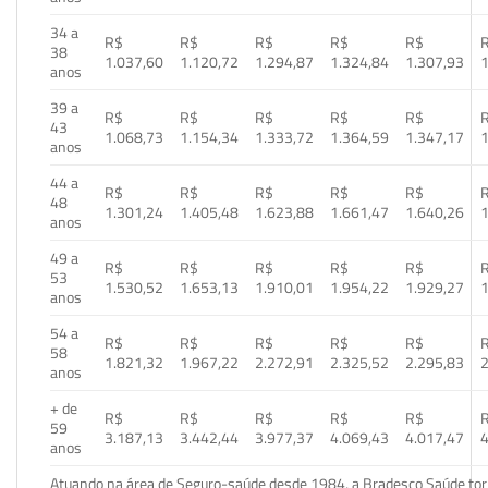
34 a
R$
R$
R$
R$
R$
38
1.037,60
1.120,72
1.294,87
1.324,84
1.307,93
1
anos
39 a
R$
R$
R$
R$
R$
43
1.068,73
1.154,34
1.333,72
1.364,59
1.347,17
1
anos
44 a
R$
R$
R$
R$
R$
48
1.301,24
1.405,48
1.623,88
1.661,47
1.640,26
1
anos
49 a
R$
R$
R$
R$
R$
53
1.530,52
1.653,13
1.910,01
1.954,22
1.929,27
1
anos
54 a
R$
R$
R$
R$
R$
58
1.821,32
1.967,22
2.272,91
2.325,52
2.295,83
2
anos
+ de
R$
R$
R$
R$
R$
59
3.187,13
3.442,44
3.977,37
4.069,43
4.017,47
4
anos
Atuando na área de Seguro-saúde desde 1984, a Bradesco Saúde torn