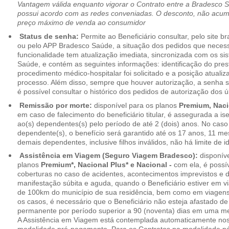
Vantagem válida enquanto vigorar o Contrato entre a Bradesco 
possui acordo com as redes conveniadas. O desconto, não acumul
preço máximo de venda ao consumidor
Status de senha:
Permite ao Beneficiário consultar, pelo site 
ou pelo APP Bradesco Saúde, a situação dos pedidos que necess
funcionalidade tem atualização imediata, sincronizada com os s
Saúde, e contém as seguintes informações: identificação do pres
procedimento médico-hospitalar foi solicitado e a posição atuali
processo. Além disso, sempre que houver autorização, a senha
é possível consultar o histórico dos pedidos de autorização dos ú
Remissão por morte:
disponível para os planos
Premium, Naci
em caso de falecimento do beneficiário titular, é assegurada a 
ao(s) dependentes(s) pelo período de até 2 (dois) anos. No caso 
dependente(s), o benefício será garantido até os 17 anos, 11 me
demais dependentes, inclusive filhos inválidos, não há limite de i
Assistência em Viagem (Seguro Viagem Bradesco):
disponíve
planos
Premium*, Nacional Plus* e Nacional -
com ela, é possí
coberturas no caso de acidentes, acontecimentos imprevistos e
manifestação súbita e aguda, quando o Beneficiário estiver em v
de 100km do município de sua residência, bem como em viagens
os casos, é necessário que o Beneficiário não esteja afastado de
permanente por período superior a 90 (noventa) dias em uma 
A Assistência em Viagem está contemplada automaticamente nos