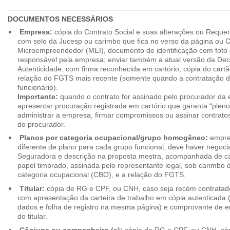
DOCUMENTOS NECESSÁRIOS
Empresa:
cópia do Contrato Social e suas alterações ou Reque
com selo da Jucesp ou carimbo que fica no verso da página ou Ce
Microempreendedor (MEI), documento de identificação com foto 
responsável pela empresa; enviar também a atual versão da Dec
Autenticidade, com firma reconhecida em cartório; cópia do cart
relação do FGTS mais recente (somente quando a contratação d
funcionário).
Importante:
quando o contrato for assinado pelo procurador da
apresentar procuração registrada em cartório que garanta “plen
administrar a empresa, firmar compromissos ou assinar contrat
do procurador.
Planos por categoria ocupacional/grupo homogêneo:
empres
diferente de plano para cada grupo funcional, deve haver negoc
Seguradora e descrição na proposta mestra, acompanhada de c
papel timbrado, assinada pelo representante legal, sob carimbo d
categoria ocupacional (CBO), e a relação do FGTS.
Titular:
cópia de RG e CPF, ou CNH, caso seja recém contrata
com apresentação da carteira de trabalho em cópia autenticada (f
dados e folha de registro na mesma página) e comprovante de 
do titular.
Cônjuge ou companheiro (a):
cópia de RG e CPF, ou CNH, cóp