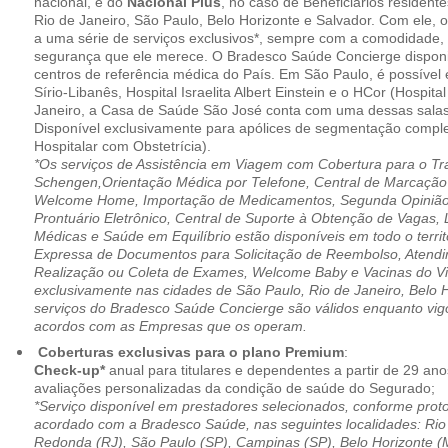
nacional, e do
Nacional Plus
, no caso de Beneficiários resident
Rio de Janeiro, São Paulo, Belo Horizonte e Salvador. Com ele, o
a uma série de serviços exclusivos*, sempre com a comodidade, 
segurança que ele merece. O Bradesco Saúde Concierge disponib
centros de referência médica do País. Em São Paulo, é possível 
Sírio-Libanês, Hospital Israelita Albert Einstein e o HCor (Hospit
Janeiro, a Casa de Saúde São José conta com uma dessas salas
Disponível exclusivamente para apólices de segmentação comple
Hospitalar com Obstetrícia).
*Os serviços de Assistência em Viagem com Cobertura para o Tr
Schengen,Orientação Médica por Telefone, Central de Marcação
Welcome Home, Importação de Medicamentos, Segunda Opinião 
Prontuário Eletrônico, Central de Suporte à Obtenção de Vagas, 
Médicas e Saúde em Equilíbrio estão disponíveis em todo o territó
Expressa de Documentos para Solicitação de Reembolso, Atend
Realização ou Coleta de Exames, Welcome Baby e Vacinas do Via
exclusivamente nas cidades de São Paulo, Rio de Janeiro, Belo H
serviços do Bradesco Saúde Concierge são válidos enquanto vig
acordos com as Empresas que os operam.
Coberturas exclusivas para o plano Premium
:
Check-up*
anual para titulares e dependentes a partir de 29 ano
avaliações personalizadas da condição de saúde do Segurado;
*Serviço disponível em prestadores selecionados, conforme prot
acordado com a Bradesco Saúde, nas seguintes localidades: Rio 
Redonda (RJ), São Paulo (SP), Campinas (SP), Belo Horizonte (M