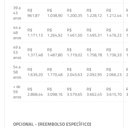
39 a
R$
R$
R$
R$
R$
43
961,87
1.038,90
1.200,35
1.228,12
1.212,44
1
anos
44 a
R$
R$
R$
R$
R$
48
1.171,13
1.264,92
1.461,50
1.495,31
1.476,22
1
anos
49 a
R$
R$
R$
R$
R$
53
1.377,48
1.487,80
1.719,02
1.758,78
1.736,33
1
anos
54 a
R$
R$
R$
R$
R$
58
1.639,20
1.770,48
2.045,63
2.092,95
2.066,23
2
anos
+ de
R$
R$
R$
R$
R$
59
2.868,44
3.098,16
3.579,65
3.662,45
3.615,70
3
anos
OPCIONAL - (REEMBOLSO ESPECÍFICO)