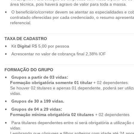
área técnica, pois haverá agravo de valor para toda a massa.
O beneficiário/corretor devem se atentar as especialidades e co
contratado oferecidas por cada credenciado, o resumo apresenta
referencial.
TAXA DE CADASTRO
Kit
Digital
R$ 5,00 por pessoa
Acrescentar no valor de cobrança final 2,38% IOF
FORMAÇÃO DO GRUPO
Grupos a partir de 03 vidas:
Formação obrigatória somente 01 titular
+ 02 dependentes.
Se houver 02 titulares e apenas 01 dependente, poderá ser utiliz
vidas.
Grupos de 30 a 199 vidas.
Grupos de 04 a 29 vidas:
Formação mínima obrigatória 02 titulares
+ 02 dependentes
Para titulares dependentes entre si será obrigatória a utilização d
vidas.
Lembrando que cônjuges e filhos solteiros com idade até 24 ano