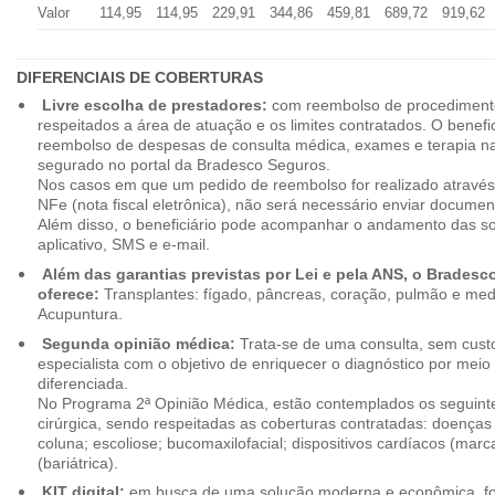
Valor
114,95
114,95
229,91
344,86
459,81
689,72
919,62
DIFERENCIAIS DE COBERTURAS
Livre escolha de prestadores:
com reembolso de procedimento
respeitados a área de atuação e os limites contratados. O benefici
reembolso de despesas de consulta médica, exames e terapia na
segurado no portal da Bradesco Seguros.
Nos casos em que um pedido de reembolso for realizado através
NFe (nota fiscal eletrônica), não será necessário enviar document
Além disso, o beneficiário pode acompanhar o andamento das soli
aplicativo, SMS e e-mail.
Além das garantias previstas por Lei e pela ANS, o Brades
oferece:
Transplantes: fígado, pâncreas, coração, pulmão e me
Acupuntura.
Segunda opinião médica:
Trata-se de uma consulta, sem custo
especialista com o objetivo de enriquecer o diagnóstico por mei
diferenciada.
No Programa 2ª Opinião Médica, estão contemplados os seguint
cirúrgica, sendo respeitadas as coberturas contratadas: doenças
coluna; escoliose; bucomaxilofacial; dispositivos cardíacos (mar
(bariátrica).
KIT digital:
em busca de uma solução moderna e econômica, foi