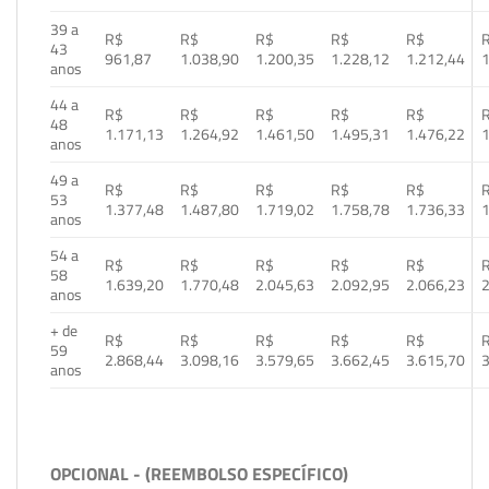
39 a
R$
R$
R$
R$
R$
43
961,87
1.038,90
1.200,35
1.228,12
1.212,44
1
anos
44 a
R$
R$
R$
R$
R$
48
1.171,13
1.264,92
1.461,50
1.495,31
1.476,22
1
anos
49 a
R$
R$
R$
R$
R$
53
1.377,48
1.487,80
1.719,02
1.758,78
1.736,33
1
anos
54 a
R$
R$
R$
R$
R$
58
1.639,20
1.770,48
2.045,63
2.092,95
2.066,23
2
anos
+ de
R$
R$
R$
R$
R$
59
2.868,44
3.098,16
3.579,65
3.662,45
3.615,70
3
anos
OPCIONAL - (REEMBOLSO ESPECÍFICO)