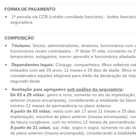
FORMA DE PAGAMENTO
1ª parcela via CCB (crédito conciliado bancário) - boleto bancári
seguradora
COMPOSIÇÃO
Titulares:
Sócios, administradores, diretores, funcionários com 
funcionários recém contratados - 3º titular 5ª vida, constanto no
temporários, estagiários, menor aprendiz e funcionários afastado
Dependentes legais:
Cônjuge, companheira, filhos solteiros nat
enteados com até 39 anos, 11 meses e 29 dias de idade; filhos in
considerados aqueles elegíveis para efeito da declaração de Im
segurado titular.
Aceitação para agregados
sob análise da seguradora
:
De 03 a 29 vidas:
genro e nora, somente no ato da implantação,
anterior (massa encampada), considerando a totalidade da fatu
mínimo 12 meses de permanência no plano anterior.
A partir de 03 vidas:
netos com até 17 anos 11 meses e 29 dias
implantação, oriundos de plano anterior (massa encampada), con
da fatura congênere, com no mínimo 12 meses de permanência n
A partir de 21 vidas:
pai, mãe, sogro e sogra, somente no ato d
de plano anterior (massa encampada), considerando a totalidade