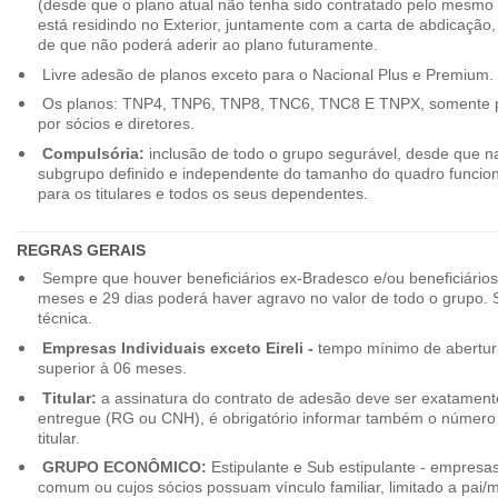
(desde que o plano atual não tenha sido contratado pelo mesmo
está residindo no Exterior, juntamente com a carta de abdicação,
de que não poderá aderir ao plano futuramente.
Livre adesão de planos exceto para o Nacional Plus e Premium.
Os planos: TNP4, TNP6, TNP8, TNC6, TNC8 E TNPX, somente p
por sócios e diretores.
Compulsória:
inclusão de todo o grupo segurável, desde que na
subgrupo definido e independente do tamanho do quadro funciona
para os titulares e todos os seus dependentes.
REGRAS GERAIS
Sempre que houver beneficiários ex-Bradesco e/ou beneficiário
meses e 29 dias poderá haver agravo no valor de todo o grupo. So
técnica.
Empresas Individuais exceto Eireli -
tempo mínimo de abertura
superior à 06 meses.
Titular:
a assinatura do contrato de adesão deve ser exatament
entregue (RG ou CNH), é obrigatório informar também o número 
titular.
GRUPO ECONÔMICO:
Estipulante e Sub estipulante - empres
comum ou cujos sócios possuam vínculo familiar, limitado a pai/mã