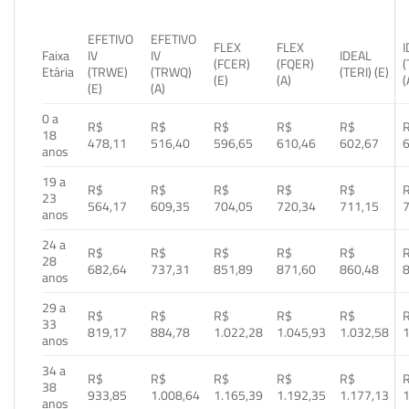
EFETIVO
EFETIVO
FLEX
FLEX
Faixa
IV
IV
IDEAL
(FCER)
(FQER)
(
Etária
(TRWE)
(TRWQ)
(TERI) (E)
(E)
(A)
(
(E)
(A)
0 a
R$
R$
R$
R$
R$
18
478,11
516,40
596,65
610,46
602,67
anos
19 a
R$
R$
R$
R$
R$
23
564,17
609,35
704,05
720,34
711,15
anos
24 a
R$
R$
R$
R$
R$
28
682,64
737,31
851,89
871,60
860,48
anos
29 a
R$
R$
R$
R$
R$
33
819,17
884,78
1.022,28
1.045,93
1.032,58
1
anos
34 a
R$
R$
R$
R$
R$
38
933,85
1.008,64
1.165,39
1.192,35
1.177,13
1
anos