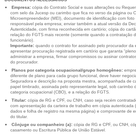
Empresa:
cópia do Contrato Social e suas alterações ou Reque
com selo da Jucesp ou carimbo que fica no verso da página ou Ce
Microempreendedor (MEI), documento de identificação com foto 
responsável pela empresa; enviar também a atual versão da Dec
Autenticidade, com firma reconhecida em cartório; cópia do cart
relação do FGTS mais recente (somente quando a contratação d
funcionário).
Importante:
quando o contrato for assinado pelo procurador da
apresentar procuração registrada em cartório que garanta “plen
administrar a empresa, firmar compromissos ou assinar contrat
do procurador.
Planos por categoria ocupacional/grupo homogêneo:
empres
diferente de plano para cada grupo funcional, deve haver negoc
Seguradora e descrição na proposta mestra, acompanhada de c
papel timbrado, assinada pelo representante legal, sob carimbo d
categoria ocupacional (CBO), e a relação do FGTS.
Titular:
cópia de RG e CPF, ou CNH, caso seja recém contrata
com apresentação da carteira de trabalho em cópia autenticada (f
dados e folha de registro na mesma página) e comprovante de 
do titular.
Cônjuge ou companheiro (a):
cópia de RG e CPF, ou CNH, cóp
casamento ou Escritura Pública de União Estável.