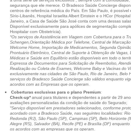
a uma série de serviços exclusivos*, sempre com a comodidade, 
segurança que ele merece. O Bradesco Saúde Concierge disponib
centros de referência médica do País. Em São Paulo, é possível 
Sírio-Libanês, Hospital Israelita Albert Einstein e o HCor (Hospit
Janeiro, a Casa de Saúde São José conta com uma dessas salas
Disponível exclusivamente para apólices de segmentação comple
Hospitalar com Obstetrícia).
*Os serviços de Assistência em Viagem com Cobertura para o Tr
Schengen,Orientação Médica por Telefone, Central de Marcação
Welcome Home, Importação de Medicamentos, Segunda Opinião 
Prontuário Eletrônico, Central de Suporte à Obtenção de Vagas, 
Médicas e Saúde em Equilíbrio estão disponíveis em todo o territó
Expressa de Documentos para Solicitação de Reembolso, Atend
Realização ou Coleta de Exames, Welcome Baby e Vacinas do Via
exclusivamente nas cidades de São Paulo, Rio de Janeiro, Belo H
serviços do Bradesco Saúde Concierge são válidos enquanto vig
acordos com as Empresas que os operam.
Coberturas exclusivas para o plano Premium
:
Check-up*
anual para titulares e dependentes a partir de 29 ano
avaliações personalizadas da condição de saúde do Segurado;
*Serviço disponível em prestadores selecionados, conforme prot
acordado com a Bradesco Saúde, nas seguintes localidades: Rio 
Redonda (RJ), São Paulo (SP), Campinas (SP), Belo Horizonte (M
Alegre (RS), Salvador (BA), Recife (PE) e Brasília (DF) enquanto
os acordos com as empresas que os operam.