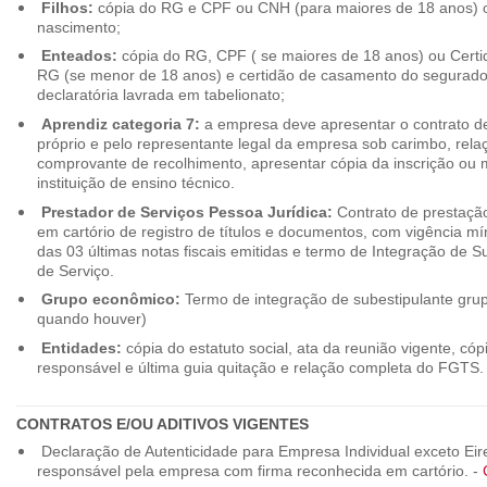
Filhos:
cópia do RG e CPF ou CNH (para maiores de 18 anos) o
nascimento;
Enteados:
cópia do RG, CPF ( se maiores de 18 anos) ou Cert
RG (se menor de 18 anos) e certidão de casamento do segurado t
declaratória lavrada em tabelionato;
Aprendiz categoria 7:
a empresa deve apresentar o contrato de
próprio e pelo representante legal da empresa sob carimbo, rel
comprovante de recolhimento, apresentar cópia da inscrição ou 
instituição de ensino técnico.
Prestador de Serviços Pessoa Jurídica:
Contrato de prestação
em cartório de registro de títulos e documentos, com vigência m
das 03 últimas notas fiscais emitidas e termo de Integração de S
de Serviço.
Grupo econômico:
Termo de integração de subestipulante gr
quando houver)
Entidades:
cópia do estatuto social, ata da reunião vigente, c
responsável e última guia quitação e relação completa do FGTS.
CONTRATOS E/OU ADITIVOS VIGENTES
Declaração de Autenticidade para Empresa Individual exceto Eirel
responsável pela empresa com firma reconhecida em cartório. -