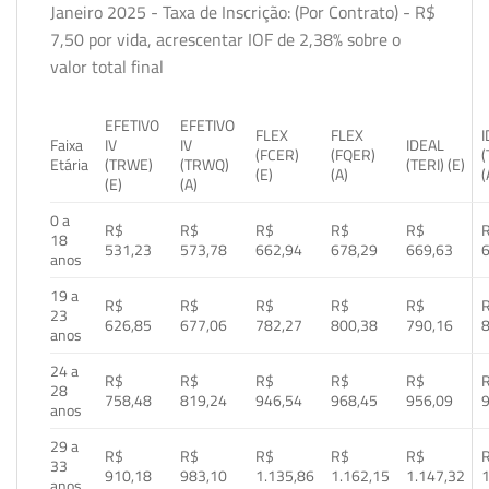
Janeiro 2025 - Taxa de Inscrição: (Por Contrato) - R$
7,50 por vida, acrescentar IOF de 2,38% sobre o
valor total final
EFETIVO
EFETIVO
FLEX
FLEX
Faixa
IV
IV
IDEAL
(FCER)
(FQER)
(
Etária
(TRWE)
(TRWQ)
(TERI) (E)
(E)
(A)
(
(E)
(A)
0 a
R$
R$
R$
R$
R$
18
531,23
573,78
662,94
678,29
669,63
anos
19 a
R$
R$
R$
R$
R$
23
626,85
677,06
782,27
800,38
790,16
anos
24 a
R$
R$
R$
R$
R$
28
758,48
819,24
946,54
968,45
956,09
anos
29 a
R$
R$
R$
R$
R$
33
910,18
983,10
1.135,86
1.162,15
1.147,32
1
anos