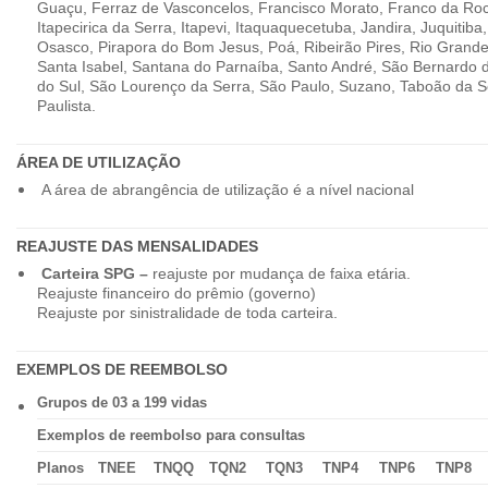
Guaçu, Ferraz de Vasconcelos, Francisco Morato, Franco da Ro
Itapecirica da Serra, Itapevi, Itaquaquecetuba, Jandira, Juquitiba
Osasco, Pirapora do Bom Jesus, Poá, Ribeirão Pires, Rio Grande
Santa Isabel, Santana do Parnaíba, Santo André, São Bernardo
do Sul, São Lourenço da Serra, São Paulo, Suzano, Taboão da 
Paulista.
ÁREA DE UTILIZAÇÃO
A área de abrangência de utilização é a nível nacional
REAJUSTE DAS MENSALIDADES
Carteira SPG –
reajuste por mudança de faixa etária.
Reajuste financeiro do prêmio (governo)
Reajuste por sinistralidade de toda carteira.
EXEMPLOS DE REEMBOLSO
Grupos de 03 a 199 vidas
Exemplos de reembolso para consultas
Planos
TNEE
TNQQ
TQN2
TQN3
TNP4
TNP6
TNP8