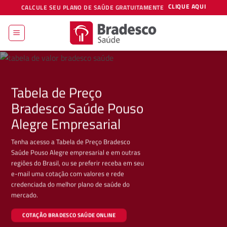
Skip
CLIQUE AQUI
CALCULE SEU PLANO DE SAÚDE GRATUITAMENTE
to
content
Tabela de Preço
Bradesco Saúde Pouso
Alegre Empresarial
Tenha acesso a Tabela de Preço Bradesco
Saúde Pouso Alegre empresarial e em outras
regiões do Brasil, ou se preferir receba em seu
e-mail uma cotação com valores e rede
credenciada do melhor plano de saúde do
mercado.
COTAÇÃO BRADESCO SAÚDE ONLINE