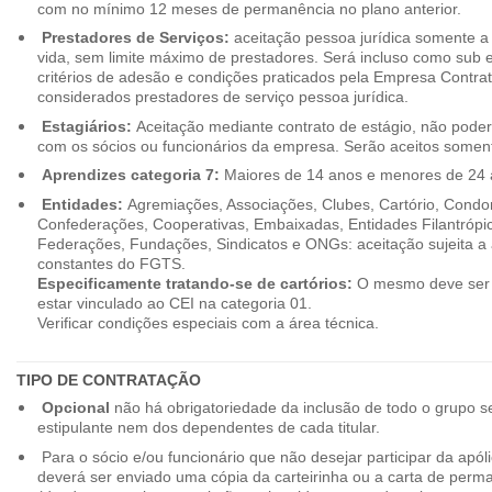
com no mínimo 12 meses de permanência no plano anterior.
Prestadores de Serviços:
aceitação pessoa jurídica somente a pa
vida, sem limite máximo de prestadores. Será incluso como sub e
critérios de adesão e condições praticados pela Empresa Contra
considerados prestadores de serviço pessoa jurídica.
Estagiários:
Aceitação mediante contrato de estágio, não poderão
com os sócios ou funcionários da empresa. Serão aceitos somente
Aprendizes categoria 7:
Maiores de 14 anos e menores de 24 
Entidades:
Agremiações, Associações, Clubes, Cartório, Condo
Confederações, Cooperativas, Embaixadas, Entidades Filantrópic
Federações, Fundações, Sindicatos e ONGs: aceitação sujeita a a
constantes do FGTS.
Especificamente tratando-se de cartórios:
O mesmo deve ser 
estar vinculado ao CEI na categoria 01.
Verificar condições especiais com a área técnica.
TIPO DE CONTRATAÇÃO
Opcional
não há obrigatoriedade da inclusão de todo o grupo s
estipulante nem dos dependentes de cada titular.
Para o sócio e/ou funcionário que não desejar participar da apól
deverá ser enviado uma cópia da carteirinha ou a carta de perma