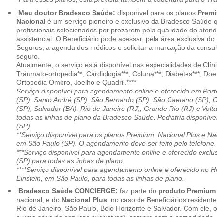
Meu doutor Bradesco Saúde:
disponível para os planos
Premi
Nacional
é um serviço pioneiro e exclusivo da Bradesco Saúde 
profissionais selecionados por prezarem pela qualidade do aten
assistencial. O Beneficiário pode acessar, pela área exclusiva do
Seguros, a agenda dos médicos e solicitar a marcação da consult
seguro.
Atualmente, o serviço está disponível nas especialidades de Clíni
Tráumato-ortopedia**, Cardiologia***, Coluna***, Diabetes***, Do
Ortopedia Ombro, Joelho e Quadril.****
Serviço disponível para agendamento online e oferecido em Port
(SP), Santo André (SP), São Bernardo (SP), São Caetano (SP), 
(SP), Salvador (BA), Rio de Janeiro (RJ), Grande Rio (RJ) e Vol
todas as linhas de plano da Bradesco Saúde. Pediatria disponí
(SP).
**Serviço disponível para os planos Premium, Nacional Plus e Na
em São Paulo (SP). O agendamento deve ser feito pelo telefone.
***Serviço disponível para agendamento online e oferecido excl
(SP) para todas as linhas de plano.
****Serviço disponível para agendamento online e oferecido no Hosp
Einstein, em São Paulo, para todas as linhas de plano.
Bradesco Saúde CONCIERGE:
faz parte do
produto Premiu
nacional, e do
Nacional Plus
, no caso de Beneficiários resident
Rio de Janeiro, São Paulo, Belo Horizonte e Salvador. Com ele, o