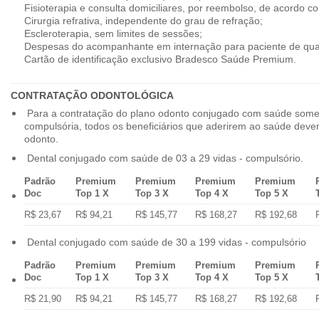
Fisioterapia e consulta domiciliares, por reembolso, de acordo co
Cirurgia refrativa, independente do grau de refração;
Escleroterapia, sem limites de sessões;
Despesas do acompanhante em internação para paciente de qua
Cartão de identificação exclusivo Bradesco Saúde Premium.
CONTRATAÇÃO ODONTOLÓGICA
Para a contratação do plano odonto conjugado com saúde some
compulsória, todos os beneficiários que aderirem ao saúde dev
odonto.
Dental conjugado com saúde de 03 a 29 vidas - compulsório.
Padrão
Premium
Premium
Premium
Premium
Doc
Top 1 X
Top 3 X
Top 4 X
Top 5 X
R$ 23,67
R$ 94,21
R$ 145,77
R$ 168,27
R$ 192,68
Dental conjugado com saúde de 30 a 199 vidas - compulsório
Padrão
Premium
Premium
Premium
Premium
Doc
Top 1 X
Top 3 X
Top 4 X
Top 5 X
R$ 21,90
R$ 94,21
R$ 145,77
R$ 168,27
R$ 192,68