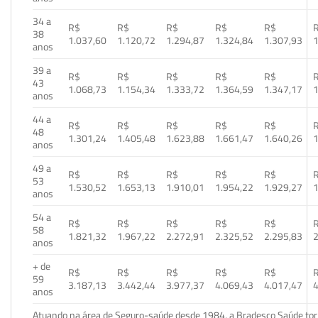
34 a
R$
R$
R$
R$
R$
38
1.037,60
1.120,72
1.294,87
1.324,84
1.307,93
1
anos
39 a
R$
R$
R$
R$
R$
43
1.068,73
1.154,34
1.333,72
1.364,59
1.347,17
1
anos
44 a
R$
R$
R$
R$
R$
48
1.301,24
1.405,48
1.623,88
1.661,47
1.640,26
1
anos
49 a
R$
R$
R$
R$
R$
53
1.530,52
1.653,13
1.910,01
1.954,22
1.929,27
1
anos
54 a
R$
R$
R$
R$
R$
58
1.821,32
1.967,22
2.272,91
2.325,52
2.295,83
2
anos
+ de
R$
R$
R$
R$
R$
59
3.187,13
3.442,44
3.977,37
4.069,43
4.017,47
4
anos
Atuando na área de Seguro-saúde desde 1984, a Bradesco Saúde torn