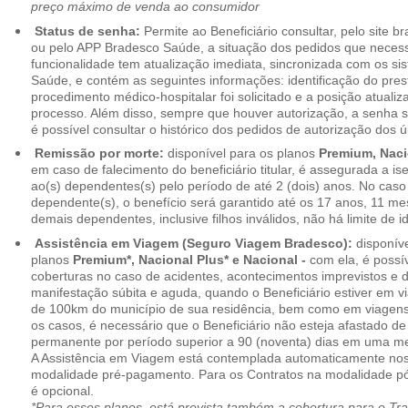
preço máximo de venda ao consumidor
Status de senha:
Permite ao Beneficiário consultar, pelo site 
ou pelo APP Bradesco Saúde, a situação dos pedidos que necess
funcionalidade tem atualização imediata, sincronizada com os s
Saúde, e contém as seguintes informações: identificação do pres
procedimento médico-hospitalar foi solicitado e a posição atuali
processo. Além disso, sempre que houver autorização, a senha
é possível consultar o histórico dos pedidos de autorização dos ú
Remissão por morte:
disponível para os planos
Premium, Naci
em caso de falecimento do beneficiário titular, é assegurada a 
ao(s) dependentes(s) pelo período de até 2 (dois) anos. No caso 
dependente(s), o benefício será garantido até os 17 anos, 11 me
demais dependentes, inclusive filhos inválidos, não há limite de i
Assistência em Viagem (Seguro Viagem Bradesco):
disponíve
planos
Premium*, Nacional Plus* e Nacional -
com ela, é possí
coberturas no caso de acidentes, acontecimentos imprevistos e
manifestação súbita e aguda, quando o Beneficiário estiver em v
de 100km do município de sua residência, bem como em viagens
os casos, é necessário que o Beneficiário não esteja afastado de
permanente por período superior a 90 (noventa) dias em uma 
A Assistência em Viagem está contemplada automaticamente nos
modalidade pré-pagamento. Para os Contratos na modalidade pó
é opcional.
*Para esses planos, está prevista também a cobertura para o Tr