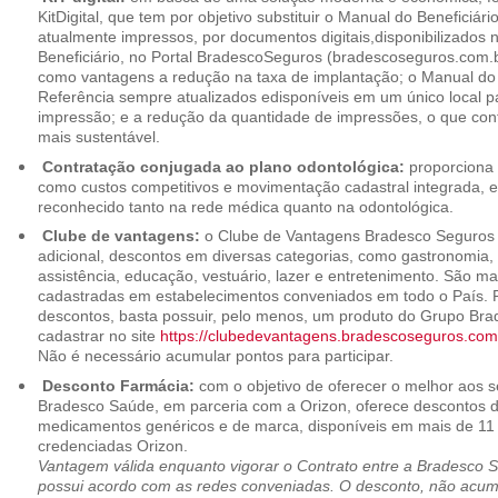
KitDigital, que tem por objetivo substituir o Manual do Beneficiári
atualmente impressos, por documentos digitais,disponibilizados 
Beneficiário, no Portal BradescoSeguros (bradescoseguros.com.br
como vantagens a redução na taxa de implantação; o Manual do B
Referência sempre atualizados edisponíveis em um único local p
impressão; e a redução da quantidade de impressões, o que cont
mais sustentável.
Contratação conjugada ao plano odontológica:
proporciona 
como custos competitivos e movimentação cadastral integrada,
reconhecido tanto na rede médica quanto na odontológica.
Clube de vantagens:
o Clube de Vantagens Bradesco Seguros 
adicional, descontos em diversas categorias, como gastronomia, 
assistência, educação, vestuário, lazer e entretenimento. São ma
cadastradas em estabelecimentos conveniados em todo o País. P
descontos, basta possuir, pelo menos, um produto do Grupo Bra
cadastrar no site
https://clubedevantagens.bradescoseguros.com
Não é necessário acumular pontos para participar.
Desconto Farmácia:
com o objetivo de oferecer o melhor aos se
Bradesco Saúde, em parceria com a Orizon, oferece descontos 
medicamentos genéricos e de marca, disponíveis em mais de 11 
credenciadas Orizon.
Vantagem válida enquanto vigorar o Contrato entre a Bradesco 
possui acordo com as redes conveniadas. O desconto, não acumul