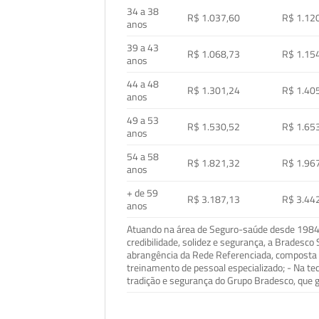
34 a 38
R$ 1.037,60
R$ 1.12
anos
39 a 43
R$ 1.068,73
R$ 1.15
anos
44 a 48
R$ 1.301,24
R$ 1.40
anos
49 a 53
R$ 1.530,52
R$ 1.65
anos
54 a 58
R$ 1.821,32
R$ 1.96
anos
+ de 59
R$ 3.187,13
R$ 3.44
anos
Atuando na área de Seguro-saúde desde 1984, 
credibilidade, solidez e segurança, a Bradesc
abrangência da Rede Referenciada, composta p
treinamento de pessoal especializado; - Na t
tradição e segurança do Grupo Bradesco, que g