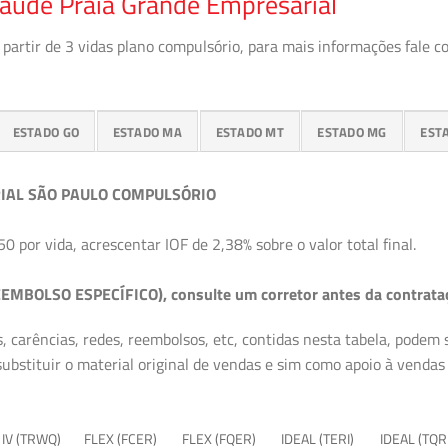
Saúde Praia Grande Empresarial
partir de 3 vidas plano compulsório, para mais informações fale c
ESTADO GO
ESTADO MA
ESTADO MT
ESTADO MG
EST
IAL SÃO PAULO COMPULSÓRIO
50 por vida, acrescentar IOF de 2,38% sobre o valor total final.
EMBOLSO ESPECÍFICO), consulte um corretor antes da contrata
, carências, redes, reembolsos, etc, contidas nesta tabela, podem
ubstituir o material original de vendas e sim como apoio à vendas a
 IV (TRWQ)
FLEX (FCER)
FLEX (FQER)
IDEAL (TERI)
IDEAL (TQR