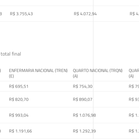
8
R$ 3.755,43
R$ 4.072,94
R$ 4
total final
)
ENFERMARIA NACIONAL (TREN)
QUARTO NACIONAL (TRQN)
QUAR
(E)
(A)
(A)
R$ 695,51
R$ 754,30
R$ 7
R$ 820,70
R$ 890,07
R$ 9
R$ 993,04
R$ 1.076,98
R$ 1
0
R$ 1.191,66
R$ 1.292,39
R$ 1