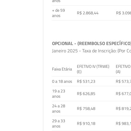
anos
+ de 59
R$ 2.868,44
R$ 3.09
anos
OPCIONAL - (REEMBOLSO ESPECÍFICO
Janeiro 2025 - Taxa de Inscrição: (Por C
EFETIVO IV (TRWE)
EFETIVO
Faixa Etária
(E)
(A)
0 a 18 anos
R$ 531,23
R$ 573,
19 a 23
R$ 626,85
R$ 677,
anos
24 a 28
R$ 758,48
R$ 819,
anos
29 a 33
R$ 910,18
R$ 983,
anos