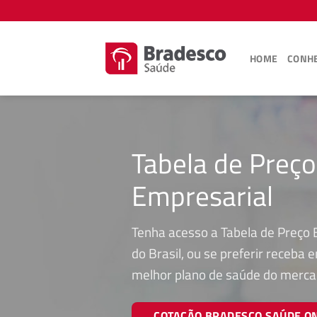
Skip
to
content
HOME
CONHE
Tabela de Preç
Empresarial
Tenha acesso a Tabela de Preço
do Brasil, ou se preferir receba
melhor plano de saúde do merca
COTAÇÃO BRADESCO SAÚDE O