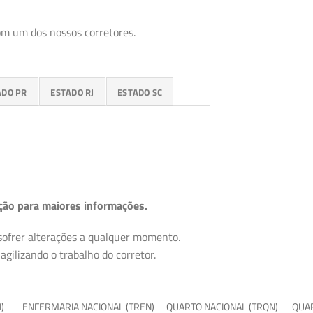
om um dos nossos corretores.
ADO PR
ESTADO RJ
ESTADO SC
ção para maiores informações.
 sofrer alterações a qualquer momento.
gilizando o trabalho do corretor.
I)
ENFERMARIA NACIONAL (TREN)
QUARTO NACIONAL (TRQN)
QUAR