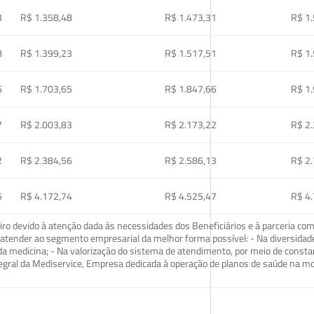
3
R$ 1.358,48
R$ 1.473,31
R$ 1
8
R$ 1.399,23
R$ 1.517,51
R$ 1
6
R$ 1.703,65
R$ 1.847,66
R$ 1
7
R$ 2.003,83
R$ 2.173,22
R$ 2
2
R$ 2.384,56
R$ 2.586,13
R$ 2
5
R$ 4.172,74
R$ 4.525,47
R$ 4
o devido à atenção dada às necessidades dos Beneficiários e à parceria com
ra atender ao segmento empresarial da melhor forma possível: - Na diversidad
da medicina; - Na valorização do sistema de atendimento, por meio de const
tegral da Mediservice, Empresa dedicada à operação de planos de saúde na 