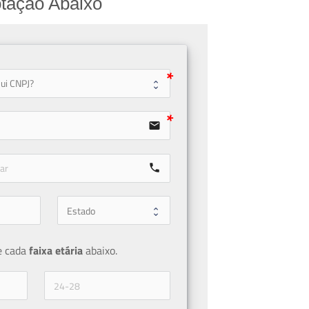
tação Abaixo
user
email
call
e cada 
faixa etária 
abaixo.