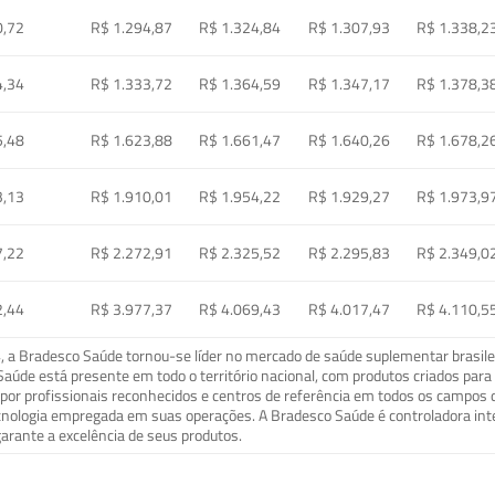
0,72
R$ 1.294,87
R$ 1.324,84
R$ 1.307,93
R$ 1.338,2
4,34
R$ 1.333,72
R$ 1.364,59
R$ 1.347,17
R$ 1.378,3
5,48
R$ 1.623,88
R$ 1.661,47
R$ 1.640,26
R$ 1.678,2
3,13
R$ 1.910,01
R$ 1.954,22
R$ 1.929,27
R$ 1.973,9
7,22
R$ 2.272,91
R$ 2.325,52
R$ 2.295,83
R$ 2.349,0
2,44
R$ 3.977,37
R$ 4.069,43
R$ 4.017,47
R$ 4.110,5
a Bradesco Saúde tornou-se líder no mercado de saúde suplementar brasileir
o Saúde está presente em todo o território nacional, com produtos criados pa
or profissionais reconhecidos e centros de referência em todos os campos 
ecnologia empregada em suas operações. A Bradesco Saúde é controladora in
arante a excelência de seus produtos.