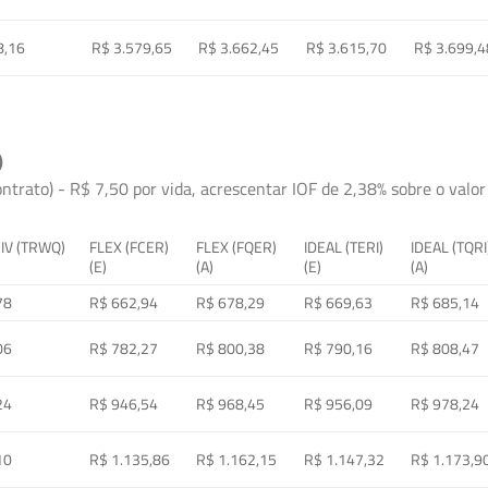
8,16
R$ 3.579,65
R$ 3.662,45
R$ 3.615,70
R$ 3.699,4
)
ontrato) - R$ 7,50 por vida, acrescentar IOF de 2,38% sobre o valor 
 IV (TRWQ)
FLEX (FCER)
FLEX (FQER)
IDEAL (TERI)
IDEAL (TQRI
(E)
(A)
(E)
(A)
78
R$ 662,94
R$ 678,29
R$ 669,63
R$ 685,14
06
R$ 782,27
R$ 800,38
R$ 790,16
R$ 808,47
24
R$ 946,54
R$ 968,45
R$ 956,09
R$ 978,24
10
R$ 1.135,86
R$ 1.162,15
R$ 1.147,32
R$ 1.173,9