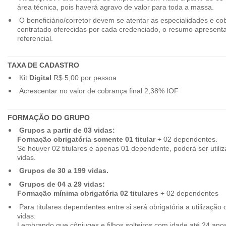
área técnica, pois haverá agravo de valor para toda a massa.
O beneficiário/corretor devem se atentar as especialidades e co
contratado oferecidas por cada credenciado, o resumo apresenta
referencial.
TAXA DE CADASTRO
Kit
Digital
R$ 5,00 por pessoa
Acrescentar no valor de cobrança final 2,38% IOF
FORMAÇÃO DO GRUPO
Grupos a partir de 03 vidas:
Formação obrigatória somente 01 titular
+ 02 dependentes.
Se houver 02 titulares e apenas 01 dependente, poderá ser utiliz
vidas.
Grupos de 30 a 199 vidas.
Grupos de 04 a 29 vidas:
Formação mínima obrigatória 02 titulares
+ 02 dependentes
Para titulares dependentes entre si será obrigatória a utilização d
vidas.
Lembrando que cônjuges e filhos solteiros com idade até 24 ano