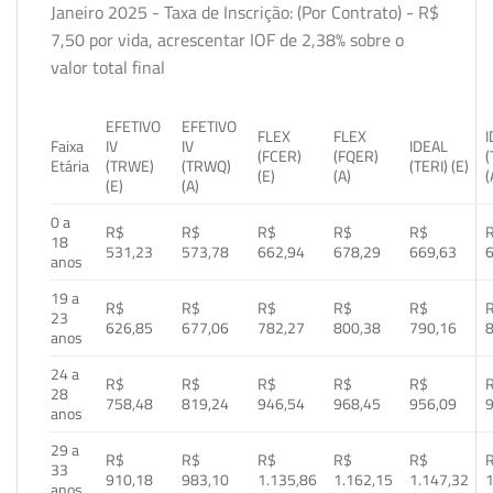
Janeiro 2025 - Taxa de Inscrição: (Por Contrato) - R$
7,50 por vida, acrescentar IOF de 2,38% sobre o
valor total final
EFETIVO
EFETIVO
FLEX
FLEX
Faixa
IV
IV
IDEAL
(FCER)
(FQER)
(
Etária
(TRWE)
(TRWQ)
(TERI) (E)
(E)
(A)
(
(E)
(A)
0 a
R$
R$
R$
R$
R$
18
531,23
573,78
662,94
678,29
669,63
anos
19 a
R$
R$
R$
R$
R$
23
626,85
677,06
782,27
800,38
790,16
anos
24 a
R$
R$
R$
R$
R$
28
758,48
819,24
946,54
968,45
956,09
anos
29 a
R$
R$
R$
R$
R$
33
910,18
983,10
1.135,86
1.162,15
1.147,32
1
anos