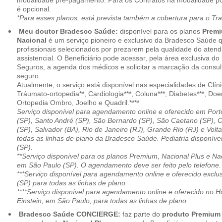
modalidade pré-pagamento. Para os Contratos na modalidade pó
é opcional.
*Para esses planos, está prevista também a cobertura para o Tr
Meu doutor Bradesco Saúde:
disponível para os planos
Premi
Nacional
é um serviço pioneiro e exclusivo da Bradesco Saúde 
profissionais selecionados por prezarem pela qualidade do aten
assistencial. O Beneficiário pode acessar, pela área exclusiva do
Seguros, a agenda dos médicos e solicitar a marcação da consult
seguro.
Atualmente, o serviço está disponível nas especialidades de Clíni
Tráumato-ortopedia**, Cardiologia***, Coluna***, Diabetes***, Do
Ortopedia Ombro, Joelho e Quadril.****
Serviço disponível para agendamento online e oferecido em Port
(SP), Santo André (SP), São Bernardo (SP), São Caetano (SP), 
(SP), Salvador (BA), Rio de Janeiro (RJ), Grande Rio (RJ) e Vol
todas as linhas de plano da Bradesco Saúde. Pediatria disponí
(SP).
**Serviço disponível para os planos Premium, Nacional Plus e Na
em São Paulo (SP). O agendamento deve ser feito pelo telefone.
***Serviço disponível para agendamento online e oferecido excl
(SP) para todas as linhas de plano.
****Serviço disponível para agendamento online e oferecido no Hosp
Einstein, em São Paulo, para todas as linhas de plano.
Bradesco Saúde CONCIERGE:
faz parte do
produto Premiu