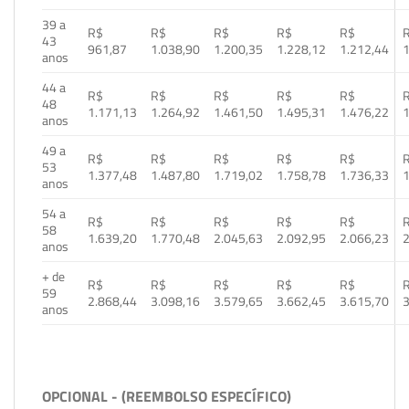
39 a
R$
R$
R$
R$
R$
43
961,87
1.038,90
1.200,35
1.228,12
1.212,44
1
anos
44 a
R$
R$
R$
R$
R$
48
1.171,13
1.264,92
1.461,50
1.495,31
1.476,22
1
anos
49 a
R$
R$
R$
R$
R$
53
1.377,48
1.487,80
1.719,02
1.758,78
1.736,33
1
anos
54 a
R$
R$
R$
R$
R$
58
1.639,20
1.770,48
2.045,63
2.092,95
2.066,23
2
anos
+ de
R$
R$
R$
R$
R$
59
2.868,44
3.098,16
3.579,65
3.662,45
3.615,70
3
anos
OPCIONAL - (REEMBOLSO ESPECÍFICO)