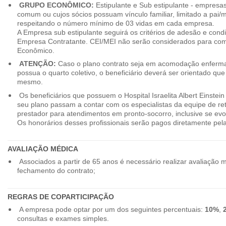
GRUPO ECONÔMICO:
Estipulante e Sub estipulante - empres
comum ou cujos sócios possuam vínculo familiar, limitado a pai/mã
respeitando o número mínimo de 03 vidas em cada empresa.
A Empresa sub estipulante seguirá os critérios de adesão e cond
Empresa Contratante. CEI/MEI não serão considerados para co
Econômico.
ATENÇÃO:
Caso o plano contrato seja em acomodação enferma
possua o quarto coletivo, o beneficiário deverá ser orientado qu
mesmo.
Os beneficiários que possuem o Hospital Israelita Albert Einstein
seu plano passam a contar com os especialistas da equipe de r
prestador para atendimentos em pronto-socorro, inclusive se evo
Os honorários desses profissionais serão pagos diretamente pe
AVALIAÇÃO MÉDICA
Associados a partir de 65 anos é necessário realizar avaliação 
fechamento do contrato;
REGRAS DE COPARTICIPAÇÃO
A empresa pode optar por um dos seguintes percentuais:
10%
,
consultas e exames simples.