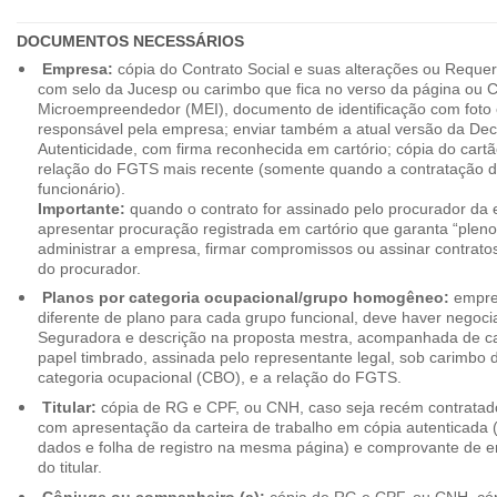
DOCUMENTOS NECESSÁRIOS
Empresa:
cópia do Contrato Social e suas alterações ou Reque
com selo da Jucesp ou carimbo que fica no verso da página ou Ce
Microempreendedor (MEI), documento de identificação com foto 
responsável pela empresa; enviar também a atual versão da Dec
Autenticidade, com firma reconhecida em cartório; cópia do cart
relação do FGTS mais recente (somente quando a contratação d
funcionário).
Importante:
quando o contrato for assinado pelo procurador da
apresentar procuração registrada em cartório que garanta “plen
administrar a empresa, firmar compromissos ou assinar contrat
do procurador.
Planos por categoria ocupacional/grupo homogêneo:
empres
diferente de plano para cada grupo funcional, deve haver negoc
Seguradora e descrição na proposta mestra, acompanhada de c
papel timbrado, assinada pelo representante legal, sob carimbo d
categoria ocupacional (CBO), e a relação do FGTS.
Titular:
cópia de RG e CPF, ou CNH, caso seja recém contrata
com apresentação da carteira de trabalho em cópia autenticada (f
dados e folha de registro na mesma página) e comprovante de 
do titular.
Cônjuge ou companheiro (a):
cópia de RG e CPF, ou CNH, cóp