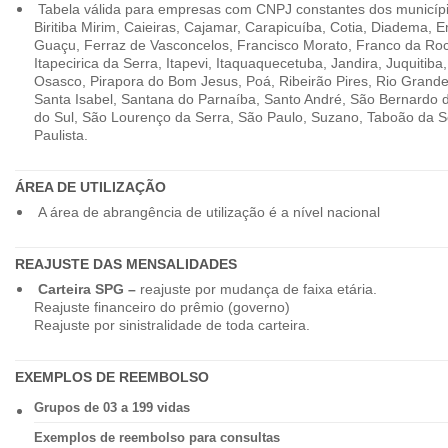
Tabela válida para empresas com CNPJ constantes dos município
Biritiba Mirim, Caieiras, Cajamar, Carapicuíba, Cotia, Diadema,
Guaçu, Ferraz de Vasconcelos, Francisco Morato, Franco da Ro
Itapecirica da Serra, Itapevi, Itaquaquecetuba, Jandira, Juquitiba
Osasco, Pirapora do Bom Jesus, Poá, Ribeirão Pires, Rio Grande
Santa Isabel, Santana do Parnaíba, Santo André, São Bernardo
do Sul, São Lourenço da Serra, São Paulo, Suzano, Taboão da 
Paulista.
ÁREA DE UTILIZAÇÃO
A área de abrangência de utilização é a nível nacional
REAJUSTE DAS MENSALIDADES
Carteira SPG –
reajuste por mudança de faixa etária.
Reajuste financeiro do prêmio (governo)
Reajuste por sinistralidade de toda carteira.
EXEMPLOS DE REEMBOLSO
Grupos de 03 a 199 vidas
Exemplos de reembolso para consultas