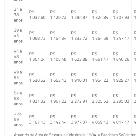
34 a
R$
R$
R$
R$
R$
38
1.037,60
1.120,72
1.294,87
1.324,84
1.307,93
1
anos
39 a
R$
R$
R$
R$
R$
43
1.068,73
1.154,34
1.333,72
1.364,59
1.347,17
1
anos
44 a
R$
R$
R$
R$
R$
48
1.301,24
1.405,48
1.623,88
1.661,47
1.640,26
1
anos
49 a
R$
R$
R$
R$
R$
53
1.530,52
1.653,13
1.910,01
1.954,22
1.929,27
1
anos
54 a
R$
R$
R$
R$
R$
58
1.821,32
1.967,22
2.272,91
2.325,52
2.295,83
2
anos
+ de
R$
R$
R$
R$
R$
59
3.187,13
3.442,44
3.977,37
4.069,43
4.017,47
4
anos
Atuando na área de Seguro-saúde desde 1984, a Bradesco Saúde torn