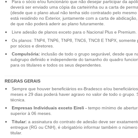
Para o sócio e/ou funcionário que não desejar participar da apól
deverá ser enviado uma cópia da carteirinha ou a carta de perma
(desde que o plano atual não tenha sido contratado pelo mesmo
está residindo no Exterior, juntamente com a carta de abdicação,
de que não poderá aderir ao plano futuramente.
Livre adesão de planos exceto para o Nacional Plus e Premium.
Os planos: TNP4, TNP6, TNP8, TNC6, TNC8 E TNPX, somente p
por sócios e diretores.
Compulsória:
inclusão de todo o grupo segurável, desde que na
subgrupo definido e independente do tamanho do quadro funciona
para os titulares e todos os seus dependentes.
REGRAS GERAIS
Sempre que houver beneficiários ex-Bradesco e/ou beneficiário
meses e 29 dias poderá haver agravo no valor de todo o grupo. So
técnica.
Empresas Individuais exceto Eireli -
tempo mínimo de abertura
superior à 06 meses.
Titular:
a assinatura do contrato de adesão deve ser exatament
entregue (RG ou CNH), é obrigatório informar também o número 
titular.