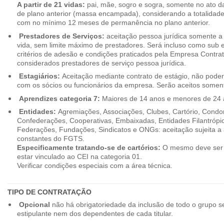
A partir de 21 vidas:
pai, mãe, sogro e sogra, somente no ato d
de plano anterior (massa encampada), considerando a totalidade
com no mínimo 12 meses de permanência no plano anterior.
Prestadores de Serviços:
aceitação pessoa jurídica somente a pa
vida, sem limite máximo de prestadores. Será incluso como sub e
critérios de adesão e condições praticados pela Empresa Contra
considerados prestadores de serviço pessoa jurídica.
Estagiários:
Aceitação mediante contrato de estágio, não poderão
com os sócios ou funcionários da empresa. Serão aceitos somente
Aprendizes categoria 7:
Maiores de 14 anos e menores de 24 
Entidades:
Agremiações, Associações, Clubes, Cartório, Condo
Confederações, Cooperativas, Embaixadas, Entidades Filantrópic
Federações, Fundações, Sindicatos e ONGs: aceitação sujeita a a
constantes do FGTS.
Especificamente tratando-se de cartórios:
O mesmo deve ser 
estar vinculado ao CEI na categoria 01.
Verificar condições especiais com a área técnica.
TIPO DE CONTRATAÇÃO
Opcional
não há obrigatoriedade da inclusão de todo o grupo s
estipulante nem dos dependentes de cada titular.