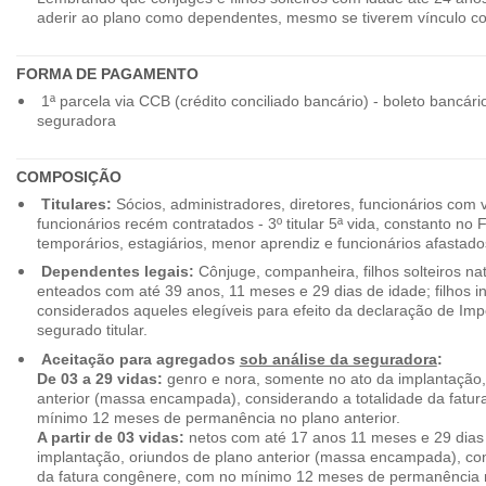
aderir ao plano como dependentes, mesmo se tiverem vínculo c
FORMA DE PAGAMENTO
1ª parcela via CCB (crédito conciliado bancário) - boleto bancári
seguradora
COMPOSIÇÃO
Titulares:
Sócios, administradores, diretores, funcionários com 
funcionários recém contratados - 3º titular 5ª vida, constanto no
temporários, estagiários, menor aprendiz e funcionários afastado
Dependentes legais:
Cônjuge, companheira, filhos solteiros nat
enteados com até 39 anos, 11 meses e 29 dias de idade; filhos in
considerados aqueles elegíveis para efeito da declaração de Im
segurado titular.
Aceitação para agregados
sob análise da seguradora
:
De 03 a 29 vidas:
genro e nora, somente no ato da implantação,
anterior (massa encampada), considerando a totalidade da fatu
mínimo 12 meses de permanência no plano anterior.
A partir de 03 vidas:
netos com até 17 anos 11 meses e 29 dias
implantação, oriundos de plano anterior (massa encampada), con
da fatura congênere, com no mínimo 12 meses de permanência n