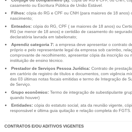
casamento ou Escritura Pública de União Estável.
Filhos:
cópia do RG e CPF ou CNH (para maiores de 18 anos) o
nascimento;
Enteados:
cópia do RG, CPF ( se maiores de 18 anos) ou Cert
RG (se menor de 18 anos) e certidão de casamento do segurado t
declaratória lavrada em tabelionato;
Aprendiz categoria 7:
a empresa deve apresentar o contrato de
próprio e pelo representante legal da empresa sob carimbo, rel
comprovante de recolhimento, apresentar cópia da inscrição ou 
instituição de ensino técnico.
Prestador de Serviços Pessoa Jurídica:
Contrato de prestação
em cartório de registro de títulos e documentos, com vigência m
das 03 últimas notas fiscais emitidas e termo de Integração de S
de Serviço.
Grupo econômico:
Termo de integração de subestipulante gr
quando houver)
Entidades:
cópia do estatuto social, ata da reunião vigente, c
responsável e última guia quitação e relação completa do FGTS.
CONTRATOS E/OU ADITIVOS VIGENTES