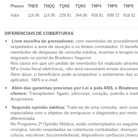
Planos
TNEE
TNQQ
TQN2
TQN3
TNP4
TNP6
TNP8
Valor
114,95
114,95
229,91
344,86
459,81
689,72
919,62
DIFERENCIAIS DE COBERTURAS
Livre escolha de prestadores:
com reembolso de procedimento
respeitados a área de atuação e os limites contratados. O benefici
reembolso de despesas de consulta médica, exames e terapia na
segurado no portal da Bradesco Seguros.
Nos casos em que um pedido de reembolso for realizado através
NFe (nota fiscal eletrônica), não será necessário enviar document
Além disso, o beneficiário pode acompanhar o andamento das soli
aplicativo, SMS e e-mail.
Além das garantias previstas por Lei e pela ANS, o Brades
oferece:
Transplantes: fígado, pâncreas, coração, pulmão e me
Acupuntura.
Segunda opinião médica:
Trata-se de uma consulta, sem custo
especialista com o objetivo de enriquecer o diagnóstico por mei
diferenciada.
No Programa 2ª Opinião Médica, estão contemplados os seguint
cirúrgica, sendo respeitadas as coberturas contratadas: doenças
coluna; escoliose; bucomaxilofacial; dispositivos cardíacos (mar