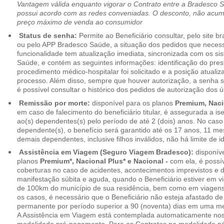
Vantagem válida enquanto vigorar o Contrato entre a Bradesco 
possui acordo com as redes conveniadas. O desconto, não acumul
preço máximo de venda ao consumidor
Status de senha:
Permite ao Beneficiário consultar, pelo site 
ou pelo APP Bradesco Saúde, a situação dos pedidos que necess
funcionalidade tem atualização imediata, sincronizada com os s
Saúde, e contém as seguintes informações: identificação do pres
procedimento médico-hospitalar foi solicitado e a posição atuali
processo. Além disso, sempre que houver autorização, a senha
é possível consultar o histórico dos pedidos de autorização dos ú
Remissão por morte:
disponível para os planos
Premium, Naci
em caso de falecimento do beneficiário titular, é assegurada a 
ao(s) dependentes(s) pelo período de até 2 (dois) anos. No caso 
dependente(s), o benefício será garantido até os 17 anos, 11 me
demais dependentes, inclusive filhos inválidos, não há limite de i
Assistência em Viagem (Seguro Viagem Bradesco):
disponíve
planos
Premium*, Nacional Plus* e Nacional -
com ela, é possí
coberturas no caso de acidentes, acontecimentos imprevistos e
manifestação súbita e aguda, quando o Beneficiário estiver em v
de 100km do município de sua residência, bem como em viagens
os casos, é necessário que o Beneficiário não esteja afastado de
permanente por período superior a 90 (noventa) dias em uma 
A Assistência em Viagem está contemplada automaticamente nos