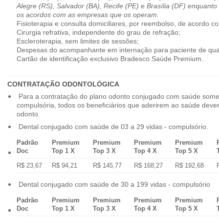
Alegre (RS), Salvador (BA), Recife (PE) e Brasília (DF) enquanto
os acordos com as empresas que os operam.
Fisioterapia e consulta domiciliares, por reembolso, de acordo co
Cirurgia refrativa, independente do grau de refração;
Escleroterapia, sem limites de sessões;
Despesas do acompanhante em internação para paciente de qua
Cartão de identificação exclusivo Bradesco Saúde Premium.
CONTRATAÇÃO ODONTOLÓGICA
Para a contratação do plano odonto conjugado com saúde some
compulsória, todos os beneficiários que aderirem ao saúde dev
odonto.
Dental conjugado com saúde de 03 a 29 vidas - compulsório.
Padrão
Premium
Premium
Premium
Premium
Doc
Top 1 X
Top 3 X
Top 4 X
Top 5 X
R$ 23,67
R$ 94,21
R$ 145,77
R$ 168,27
R$ 192,68
Dental conjugado com saúde de 30 a 199 vidas - compulsório
Padrão
Premium
Premium
Premium
Premium
Doc
Top 1 X
Top 3 X
Top 4 X
Top 5 X