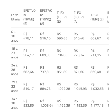
EFETIVO
EFETIVO
FLEX
FLEX
Faixa
IV
IV
IDEAL
(FCER)
(FQER)
(
Etária
(TRWE)
(TRWQ)
(TERI) (E)
(E)
(A)
(
(E)
(A)
0 a
R$
R$
R$
R$
R$
18
478,11
516,40
596,65
610,46
602,67
anos
19 a
R$
R$
R$
R$
R$
23
564,17
609,35
704,05
720,34
711,15
anos
24 a
R$
R$
R$
R$
R$
28
682,64
737,31
851,89
871,60
860,48
anos
29 a
R$
R$
R$
R$
R$
33
819,17
884,78
1.022,28
1.045,93
1.032,58
1
anos
34 a
R$
R$
R$
R$
R$
38
933,85
1.008,64
1.165,39
1.192,35
1.177,13
1
anos