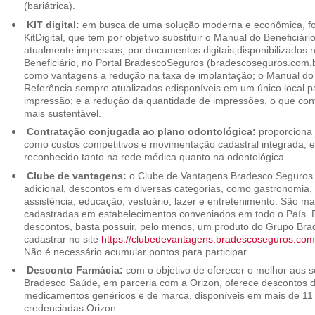
(bariátrica).
KIT digital:
em busca de uma solução moderna e econômica, foi
KitDigital, que tem por objetivo substituir o Manual do Beneficiári
atualmente impressos, por documentos digitais,disponibilizados 
Beneficiário, no Portal BradescoSeguros (bradescoseguros.com.br
como vantagens a redução na taxa de implantação; o Manual do B
Referência sempre atualizados edisponíveis em um único local p
impressão; e a redução da quantidade de impressões, o que cont
mais sustentável.
Contratação conjugada ao plano odontológica:
proporciona 
como custos competitivos e movimentação cadastral integrada,
reconhecido tanto na rede médica quanto na odontológica.
Clube de vantagens:
o Clube de Vantagens Bradesco Seguros 
adicional, descontos em diversas categorias, como gastronomia, 
assistência, educação, vestuário, lazer e entretenimento. São ma
cadastradas em estabelecimentos conveniados em todo o País. P
descontos, basta possuir, pelo menos, um produto do Grupo Bra
cadastrar no site
https://clubedevantagens.bradescoseguros.com
Não é necessário acumular pontos para participar.
Desconto Farmácia:
com o objetivo de oferecer o melhor aos se
Bradesco Saúde, em parceria com a Orizon, oferece descontos 
medicamentos genéricos e de marca, disponíveis em mais de 11 
credenciadas Orizon.