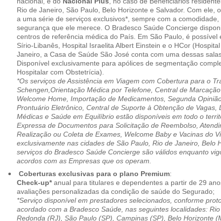
nacional, e do
Nacional Plus
, no caso de Beneficiários resident
Rio de Janeiro, São Paulo, Belo Horizonte e Salvador. Com ele, o
a uma série de serviços exclusivos*, sempre com a comodidade, 
segurança que ele merece. O Bradesco Saúde Concierge disponib
centros de referência médica do País. Em São Paulo, é possível 
Sírio-Libanês, Hospital Israelita Albert Einstein e o HCor (Hospit
Janeiro, a Casa de Saúde São José conta com uma dessas salas
Disponível exclusivamente para apólices de segmentação comple
Hospitalar com Obstetrícia).
*Os serviços de Assistência em Viagem com Cobertura para o Tr
Schengen,Orientação Médica por Telefone, Central de Marcação
Welcome Home, Importação de Medicamentos, Segunda Opinião 
Prontuário Eletrônico, Central de Suporte à Obtenção de Vagas, 
Médicas e Saúde em Equilíbrio estão disponíveis em todo o territó
Expressa de Documentos para Solicitação de Reembolso, Atend
Realização ou Coleta de Exames, Welcome Baby e Vacinas do Via
exclusivamente nas cidades de São Paulo, Rio de Janeiro, Belo H
serviços do Bradesco Saúde Concierge são válidos enquanto vig
acordos com as Empresas que os operam.
Coberturas exclusivas para o plano Premium
:
Check-up*
anual para titulares e dependentes a partir de 29 ano
avaliações personalizadas da condição de saúde do Segurado;
*Serviço disponível em prestadores selecionados, conforme prot
acordado com a Bradesco Saúde, nas seguintes localidades: Rio 
Redonda (RJ), São Paulo (SP), Campinas (SP), Belo Horizonte (M