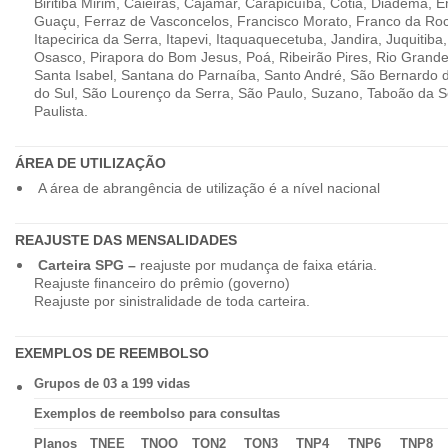
Biritiba Mirim, Caieiras, Cajamar, Carapicuíba, Cotia, Diadema,
Guaçu, Ferraz de Vasconcelos, Francisco Morato, Franco da Ro
Itapecirica da Serra, Itapevi, Itaquaquecetuba, Jandira, Juquitiba
Osasco, Pirapora do Bom Jesus, Poá, Ribeirão Pires, Rio Grande
Santa Isabel, Santana do Parnaíba, Santo André, São Bernardo
do Sul, São Lourenço da Serra, São Paulo, Suzano, Taboão da 
Paulista.
ÁREA DE UTILIZAÇÃO
A área de abrangência de utilização é a nível nacional
REAJUSTE DAS MENSALIDADES
Carteira SPG –
reajuste por mudança de faixa etária.
Reajuste financeiro do prêmio (governo)
Reajuste por sinistralidade de toda carteira.
EXEMPLOS DE REEMBOLSO
Grupos de 03 a 199 vidas
Exemplos de reembolso para consultas
Planos
TNEE
TNQQ
TQN2
TQN3
TNP4
TNP6
TNP8