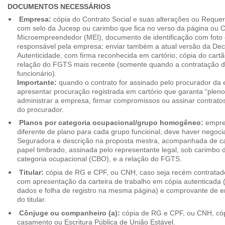
DOCUMENTOS NECESSÁRIOS
Empresa:
cópia do Contrato Social e suas alterações ou Reque
com selo da Jucesp ou carimbo que fica no verso da página ou Ce
Microempreendedor (MEI), documento de identificação com foto 
responsável pela empresa; enviar também a atual versão da Dec
Autenticidade, com firma reconhecida em cartório; cópia do cart
relação do FGTS mais recente (somente quando a contratação d
funcionário).
Importante:
quando o contrato for assinado pelo procurador da
apresentar procuração registrada em cartório que garanta “plen
administrar a empresa, firmar compromissos ou assinar contrat
do procurador.
Planos por categoria ocupacional/grupo homogêneo:
empres
diferente de plano para cada grupo funcional, deve haver negoc
Seguradora e descrição na proposta mestra, acompanhada de c
papel timbrado, assinada pelo representante legal, sob carimbo d
categoria ocupacional (CBO), e a relação do FGTS.
Titular:
cópia de RG e CPF, ou CNH, caso seja recém contrata
com apresentação da carteira de trabalho em cópia autenticada (f
dados e folha de registro na mesma página) e comprovante de 
do titular.
Cônjuge ou companheiro (a):
cópia de RG e CPF, ou CNH, cóp
casamento ou Escritura Pública de União Estável.