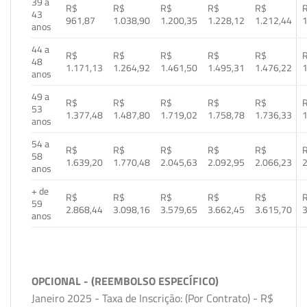
39 a
R$
R$
R$
R$
R$
43
961,87
1.038,90
1.200,35
1.228,12
1.212,44
1
anos
44 a
R$
R$
R$
R$
R$
48
1.171,13
1.264,92
1.461,50
1.495,31
1.476,22
1
anos
49 a
R$
R$
R$
R$
R$
53
1.377,48
1.487,80
1.719,02
1.758,78
1.736,33
1
anos
54 a
R$
R$
R$
R$
R$
58
1.639,20
1.770,48
2.045,63
2.092,95
2.066,23
2
anos
+ de
R$
R$
R$
R$
R$
59
2.868,44
3.098,16
3.579,65
3.662,45
3.615,70
3
anos
OPCIONAL - (REEMBOLSO ESPECÍFICO)
Janeiro 2025 - Taxa de Inscrição: (Por Contrato) - R$