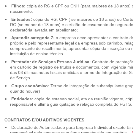
Filhos:
cópia do RG e CPF ou CNH (para maiores de 18 anos) o
nascimento;
Enteados:
cópia do RG, CPF ( se maiores de 18 anos) ou Cert
RG (se menor de 18 anos) e certidão de casamento do segurado t
declaratória lavrada em tabelionato;
Aprendiz categoria 7:
a empresa deve apresentar o contrato de
próprio e pelo representante legal da empresa sob carimbo, rel
comprovante de recolhimento, apresentar cópia da inscrição ou 
instituição de ensino técnico.
Prestador de Serviços Pessoa Jurídica:
Contrato de prestação
em cartório de registro de títulos e documentos, com vigência m
das 03 últimas notas fiscais emitidas e termo de Integração de S
de Serviço.
Grupo econômico:
Termo de integração de subestipulante gr
quando houver)
Entidades:
cópia do estatuto social, ata da reunião vigente, c
responsável e última guia quitação e relação completa do FGTS.
CONTRATOS E/OU ADITIVOS VIGENTES
Declaração de Autenticidade para Empresa Individual exceto Eirel
responsável pela empresa com firma reconhecida em cartório. -