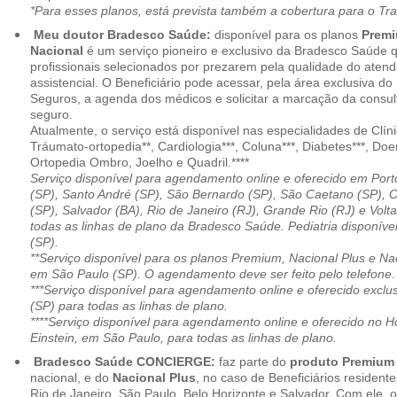
*Para esses planos, está prevista também a cobertura para o Tr
Meu doutor Bradesco Saúde:
disponível para os planos
Premi
Nacional
é um serviço pioneiro e exclusivo da Bradesco Saúde 
profissionais selecionados por prezarem pela qualidade do aten
assistencial. O Beneficiário pode acessar, pela área exclusiva do
Seguros, a agenda dos médicos e solicitar a marcação da consult
seguro.
Atualmente, o serviço está disponível nas especialidades de Clíni
Tráumato-ortopedia**, Cardiologia***, Coluna***, Diabetes***, Do
Ortopedia Ombro, Joelho e Quadril.****
Serviço disponível para agendamento online e oferecido em Port
(SP), Santo André (SP), São Bernardo (SP), São Caetano (SP), 
(SP), Salvador (BA), Rio de Janeiro (RJ), Grande Rio (RJ) e Vol
todas as linhas de plano da Bradesco Saúde. Pediatria disponí
(SP).
**Serviço disponível para os planos Premium, Nacional Plus e Na
em São Paulo (SP). O agendamento deve ser feito pelo telefone.
***Serviço disponível para agendamento online e oferecido excl
(SP) para todas as linhas de plano.
****Serviço disponível para agendamento online e oferecido no Hosp
Einstein, em São Paulo, para todas as linhas de plano.
Bradesco Saúde CONCIERGE:
faz parte do
produto Premiu
nacional, e do
Nacional Plus
, no caso de Beneficiários resident
Rio de Janeiro, São Paulo, Belo Horizonte e Salvador. Com ele, o