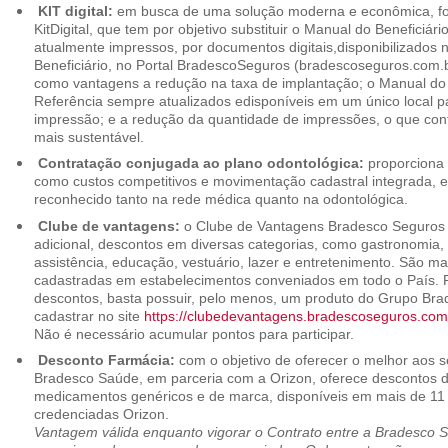
KIT digital:
em busca de uma solução moderna e econômica, foi
KitDigital, que tem por objetivo substituir o Manual do Beneficiári
atualmente impressos, por documentos digitais,disponibilizados 
Beneficiário, no Portal BradescoSeguros (bradescoseguros.com.br
como vantagens a redução na taxa de implantação; o Manual do B
Referência sempre atualizados edisponíveis em um único local p
impressão; e a redução da quantidade de impressões, o que cont
mais sustentável.
Contratação conjugada ao plano odontológica:
proporciona 
como custos competitivos e movimentação cadastral integrada,
reconhecido tanto na rede médica quanto na odontológica.
Clube de vantagens:
o Clube de Vantagens Bradesco Seguros 
adicional, descontos em diversas categorias, como gastronomia, 
assistência, educação, vestuário, lazer e entretenimento. São ma
cadastradas em estabelecimentos conveniados em todo o País. P
descontos, basta possuir, pelo menos, um produto do Grupo Bra
cadastrar no site
https://clubedevantagens.bradescoseguros.com
Não é necessário acumular pontos para participar.
Desconto Farmácia:
com o objetivo de oferecer o melhor aos se
Bradesco Saúde, em parceria com a Orizon, oferece descontos 
medicamentos genéricos e de marca, disponíveis em mais de 11 
credenciadas Orizon.
Vantagem válida enquanto vigorar o Contrato entre a Bradesco 