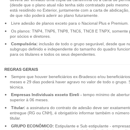
(desde que o plano atual não tenha sido contratado pelo mesmo
está residindo no Exterior, juntamente com a carta de abdicação,
de que não poderá aderir ao plano futuramente.
Livre adesão de planos exceto para o Nacional Plus e Premium.
Os planos: TNP4, TNP6, TNP8, TNC6, TNC8 E TNPX, somente p
por sócios e diretores.
Compulsória:
inclusão de todo o grupo segurável, desde que na
subgrupo definido e independente do tamanho do quadro funciona
para os titulares e todos os seus dependentes.
REGRAS GERAIS
Sempre que houver beneficiários ex-Bradesco e/ou beneficiário
meses e 29 dias poderá haver agravo no valor de todo o grupo. So
técnica.
Empresas Individuais exceto Eireli -
tempo mínimo de abertura
superior à 06 meses.
Titular:
a assinatura do contrato de adesão deve ser exatament
entregue (RG ou CNH), é obrigatório informar também o número 
titular.
GRUPO ECONÔMICO:
Estipulante e Sub estipulante - empres