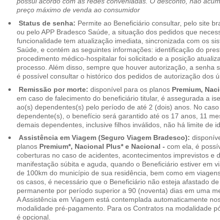
possui acordo com as redes conveniadas. O desconto, não acumul
preço máximo de venda ao consumidor
Status de senha:
Permite ao Beneficiário consultar, pelo site 
ou pelo APP Bradesco Saúde, a situação dos pedidos que necess
funcionalidade tem atualização imediata, sincronizada com os s
Saúde, e contém as seguintes informações: identificação do pres
procedimento médico-hospitalar foi solicitado e a posição atuali
processo. Além disso, sempre que houver autorização, a senha
é possível consultar o histórico dos pedidos de autorização dos ú
Remissão por morte:
disponível para os planos
Premium, Naci
em caso de falecimento do beneficiário titular, é assegurada a 
ao(s) dependentes(s) pelo período de até 2 (dois) anos. No caso 
dependente(s), o benefício será garantido até os 17 anos, 11 me
demais dependentes, inclusive filhos inválidos, não há limite de i
Assistência em Viagem (Seguro Viagem Bradesco):
disponíve
planos
Premium*, Nacional Plus* e Nacional -
com ela, é possí
coberturas no caso de acidentes, acontecimentos imprevistos e
manifestação súbita e aguda, quando o Beneficiário estiver em v
de 100km do município de sua residência, bem como em viagens
os casos, é necessário que o Beneficiário não esteja afastado de
permanente por período superior a 90 (noventa) dias em uma 
A Assistência em Viagem está contemplada automaticamente nos
modalidade pré-pagamento. Para os Contratos na modalidade pó
é opcional.