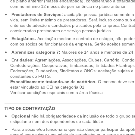
de plano anterior (massa encampada), considerando a totalidade
com no mínimo 12 meses de permanência no plano anterior.
Prestadores de Serviços:
aceitação pessoa jurídica somente a pa
vida, sem limite máximo de prestadores. Será incluso como sub e
critérios de adesão e condições praticados pela Empresa Contra
considerados prestadores de serviço pessoa jurídica.
Estagiários:
Aceitação mediante contrato de estágio, não poderão
com os sócios ou funcionários da empresa. Serão aceitos somente
Aprendizes categoria 7:
Maiores de 14 anos e menores de 24 
Entidades:
Agremiações, Associações, Clubes, Cartório, Condo
Confederações, Cooperativas, Embaixadas, Entidades Filantrópic
Federações, Fundações, Sindicatos e ONGs: aceitação sujeita a a
constantes do FGTS.
Especificamente tratando-se de cartórios:
O mesmo deve ser 
estar vinculado ao CEI na categoria 01.
Verificar condições especiais com a área técnica.
TIPO DE CONTRATAÇÃO
Opcional
não há obrigatoriedade da inclusão de todo o grupo s
estipulante nem dos dependentes de cada titular.
Para o sócio e/ou funcionário que não desejar participar da apól
deverá ser enviado uma cópia da carteirinha ou a carta de perma