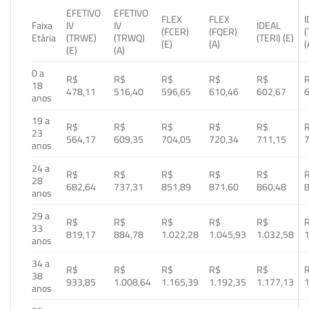
EFETIVO
EFETIVO
FLEX
FLEX
Faixa
IV
IV
IDEAL
(FCER)
(FQER)
(
Etária
(TRWE)
(TRWQ)
(TERI) (E)
(E)
(A)
(
(E)
(A)
0 a
R$
R$
R$
R$
R$
18
478,11
516,40
596,65
610,46
602,67
anos
19 a
R$
R$
R$
R$
R$
23
564,17
609,35
704,05
720,34
711,15
anos
24 a
R$
R$
R$
R$
R$
28
682,64
737,31
851,89
871,60
860,48
anos
29 a
R$
R$
R$
R$
R$
33
819,17
884,78
1.022,28
1.045,93
1.032,58
1
anos
34 a
R$
R$
R$
R$
R$
38
933,85
1.008,64
1.165,39
1.192,35
1.177,13
1
anos