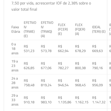
7,50 por vida, acrescentar IOF de 2,38% sobre o
valor total final
EFETIVO
EFETIVO
FLEX
FLEX
Faixa
IV
IV
IDEAL
(FCER)
(FQER)
(
Etária
(TRWE)
(TRWQ)
(TERI) (E)
(E)
(A)
(
(E)
(A)
0 a
R$
R$
R$
R$
R$
18
531,23
573,78
662,94
678,29
669,63
anos
19 a
R$
R$
R$
R$
R$
23
626,85
677,06
782,27
800,38
790,16
anos
24 a
R$
R$
R$
R$
R$
28
758,48
819,24
946,54
968,45
956,09
anos
29 a
R$
R$
R$
R$
R$
33
910,18
983,10
1.135,86
1.162,15
1.147,32
1
anos