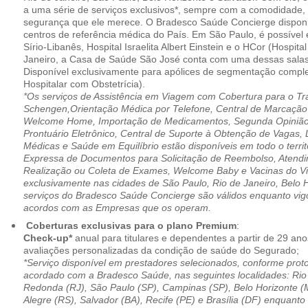
a uma série de serviços exclusivos*, sempre com a comodidade, 
segurança que ele merece. O Bradesco Saúde Concierge disponib
centros de referência médica do País. Em São Paulo, é possível 
Sírio-Libanês, Hospital Israelita Albert Einstein e o HCor (Hospit
Janeiro, a Casa de Saúde São José conta com uma dessas salas
Disponível exclusivamente para apólices de segmentação comple
Hospitalar com Obstetrícia).
*Os serviços de Assistência em Viagem com Cobertura para o Tr
Schengen,Orientação Médica por Telefone, Central de Marcação
Welcome Home, Importação de Medicamentos, Segunda Opinião 
Prontuário Eletrônico, Central de Suporte à Obtenção de Vagas, 
Médicas e Saúde em Equilíbrio estão disponíveis em todo o territó
Expressa de Documentos para Solicitação de Reembolso, Atend
Realização ou Coleta de Exames, Welcome Baby e Vacinas do Via
exclusivamente nas cidades de São Paulo, Rio de Janeiro, Belo H
serviços do Bradesco Saúde Concierge são válidos enquanto vig
acordos com as Empresas que os operam.
Coberturas exclusivas para o plano Premium
:
Check-up*
anual para titulares e dependentes a partir de 29 ano
avaliações personalizadas da condição de saúde do Segurado;
*Serviço disponível em prestadores selecionados, conforme prot
acordado com a Bradesco Saúde, nas seguintes localidades: Rio 
Redonda (RJ), São Paulo (SP), Campinas (SP), Belo Horizonte (M
Alegre (RS), Salvador (BA), Recife (PE) e Brasília (DF) enquanto