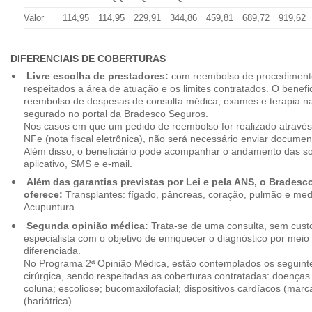
Valor
114,95
114,95
229,91
344,86
459,81
689,72
919,62
DIFERENCIAIS DE COBERTURAS
Livre escolha de prestadores:
com reembolso de procedimento
respeitados a área de atuação e os limites contratados. O benefici
reembolso de despesas de consulta médica, exames e terapia na
segurado no portal da Bradesco Seguros.
Nos casos em que um pedido de reembolso for realizado através
NFe (nota fiscal eletrônica), não será necessário enviar document
Além disso, o beneficiário pode acompanhar o andamento das soli
aplicativo, SMS e e-mail.
Além das garantias previstas por Lei e pela ANS, o Brades
oferece:
Transplantes: fígado, pâncreas, coração, pulmão e me
Acupuntura.
Segunda opinião médica:
Trata-se de uma consulta, sem custo
especialista com o objetivo de enriquecer o diagnóstico por mei
diferenciada.
No Programa 2ª Opinião Médica, estão contemplados os seguint
cirúrgica, sendo respeitadas as coberturas contratadas: doenças
coluna; escoliose; bucomaxilofacial; dispositivos cardíacos (mar
(bariátrica).