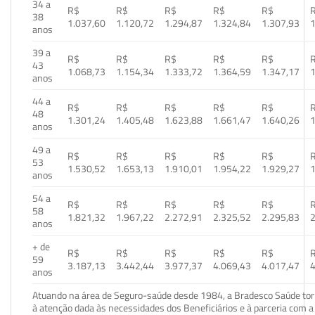
34 a
R$
R$
R$
R$
R$
38
1.037,60
1.120,72
1.294,87
1.324,84
1.307,93
1
anos
39 a
R$
R$
R$
R$
R$
43
1.068,73
1.154,34
1.333,72
1.364,59
1.347,17
1
anos
44 a
R$
R$
R$
R$
R$
48
1.301,24
1.405,48
1.623,88
1.661,47
1.640,26
1
anos
49 a
R$
R$
R$
R$
R$
53
1.530,52
1.653,13
1.910,01
1.954,22
1.929,27
1
anos
54 a
R$
R$
R$
R$
R$
58
1.821,32
1.967,22
2.272,91
2.325,52
2.295,83
2
anos
+ de
R$
R$
R$
R$
R$
59
3.187,13
3.442,44
3.977,37
4.069,43
4.017,47
4
anos
Atuando na área de Seguro-saúde desde 1984, a Bradesco Saúde torn
à atenção dada às necessidades dos Beneficiários e à parceria com a 