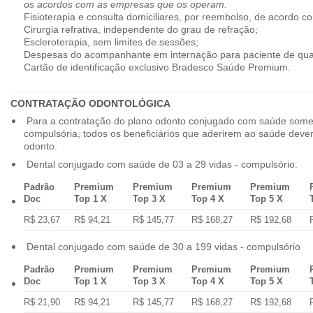
os acordos com as empresas que os operam.
Fisioterapia e consulta domiciliares, por reembolso, de acordo co
Cirurgia refrativa, independente do grau de refração;
Escleroterapia, sem limites de sessões;
Despesas do acompanhante em internação para paciente de qua
Cartão de identificação exclusivo Bradesco Saúde Premium.
CONTRATAÇÃO ODONTOLÓGICA
Para a contratação do plano odonto conjugado com saúde some
compulsória, todos os beneficiários que aderirem ao saúde dev
odonto.
Dental conjugado com saúde de 03 a 29 vidas - compulsório.
Padrão
Premium
Premium
Premium
Premium
Doc
Top 1 X
Top 3 X
Top 4 X
Top 5 X
R$ 23,67
R$ 94,21
R$ 145,77
R$ 168,27
R$ 192,68
Dental conjugado com saúde de 30 a 199 vidas - compulsório
Padrão
Premium
Premium
Premium
Premium
Doc
Top 1 X
Top 3 X
Top 4 X
Top 5 X
R$ 21,90
R$ 94,21
R$ 145,77
R$ 168,27
R$ 192,68