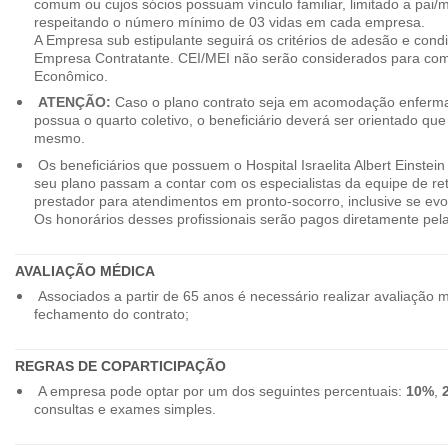
comum ou cujos sócios possuam vínculo familiar, limitado a pai/mã
respeitando o número mínimo de 03 vidas em cada empresa.
A Empresa sub estipulante seguirá os critérios de adesão e cond
Empresa Contratante. CEI/MEI não serão considerados para co
Econômico.
ATENÇÃO:
Caso o plano contrato seja em acomodação enferma
possua o quarto coletivo, o beneficiário deverá ser orientado qu
mesmo.
Os beneficiários que possuem o Hospital Israelita Albert Einstein
seu plano passam a contar com os especialistas da equipe de r
prestador para atendimentos em pronto-socorro, inclusive se evo
Os honorários desses profissionais serão pagos diretamente pe
AVALIAÇÃO MÉDICA
Associados a partir de 65 anos é necessário realizar avaliação 
fechamento do contrato;
REGRAS DE COPARTICIPAÇÃO
A empresa pode optar por um dos seguintes percentuais:
10%
,
consultas e exames simples.