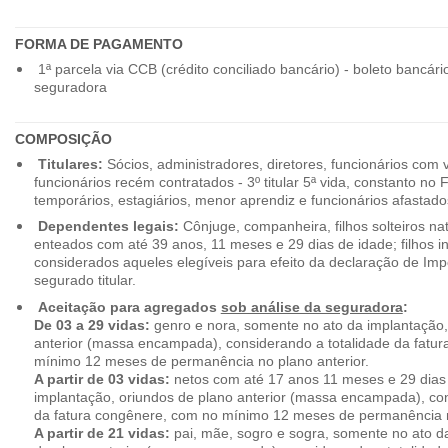
FORMA DE PAGAMENTO
1ª parcela via CCB (crédito conciliado bancário) - boleto bancári
seguradora
COMPOSIÇÃO
Titulares:
Sócios, administradores, diretores, funcionários com 
funcionários recém contratados - 3º titular 5ª vida, constanto no
temporários, estagiários, menor aprendiz e funcionários afastado
Dependentes legais:
Cônjuge, companheira, filhos solteiros nat
enteados com até 39 anos, 11 meses e 29 dias de idade; filhos in
considerados aqueles elegíveis para efeito da declaração de Im
segurado titular.
Aceitação para agregados
sob análise da seguradora
:
De 03 a 29 vidas:
genro e nora, somente no ato da implantação,
anterior (massa encampada), considerando a totalidade da fatu
mínimo 12 meses de permanência no plano anterior.
A partir de 03 vidas:
netos com até 17 anos 11 meses e 29 dias
implantação, oriundos de plano anterior (massa encampada), con
da fatura congênere, com no mínimo 12 meses de permanência n
A partir de 21 vidas:
pai, mãe, sogro e sogra, somente no ato d