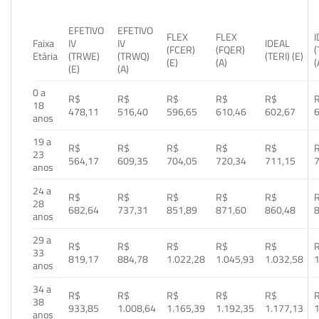
EFETIVO
EFETIVO
FLEX
FLEX
Faixa
IV
IV
IDEAL
(FCER)
(FQER)
(
Etária
(TRWE)
(TRWQ)
(TERI) (E)
(E)
(A)
(
(E)
(A)
0 a
R$
R$
R$
R$
R$
18
478,11
516,40
596,65
610,46
602,67
anos
19 a
R$
R$
R$
R$
R$
23
564,17
609,35
704,05
720,34
711,15
anos
24 a
R$
R$
R$
R$
R$
28
682,64
737,31
851,89
871,60
860,48
anos
29 a
R$
R$
R$
R$
R$
33
819,17
884,78
1.022,28
1.045,93
1.032,58
1
anos
34 a
R$
R$
R$
R$
R$
38
933,85
1.008,64
1.165,39
1.192,35
1.177,13
1
anos