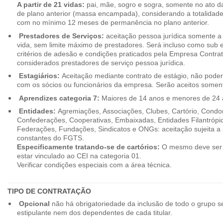
A partir de 21 vidas:
pai, mãe, sogro e sogra, somente no ato d
de plano anterior (massa encampada), considerando a totalidade
com no mínimo 12 meses de permanência no plano anterior.
Prestadores de Serviços:
aceitação pessoa jurídica somente a pa
vida, sem limite máximo de prestadores. Será incluso como sub e
critérios de adesão e condições praticados pela Empresa Contra
considerados prestadores de serviço pessoa jurídica.
Estagiários:
Aceitação mediante contrato de estágio, não poderão
com os sócios ou funcionários da empresa. Serão aceitos somente
Aprendizes categoria 7:
Maiores de 14 anos e menores de 24 
Entidades:
Agremiações, Associações, Clubes, Cartório, Condo
Confederações, Cooperativas, Embaixadas, Entidades Filantrópic
Federações, Fundações, Sindicatos e ONGs: aceitação sujeita a a
constantes do FGTS.
Especificamente tratando-se de cartórios:
O mesmo deve ser 
estar vinculado ao CEI na categoria 01.
Verificar condições especiais com a área técnica.
TIPO DE CONTRATAÇÃO
Opcional
não há obrigatoriedade da inclusão de todo o grupo s
estipulante nem dos dependentes de cada titular.