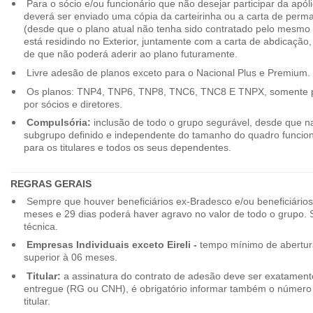
Para o sócio e/ou funcionário que não desejar participar da apól
deverá ser enviado uma cópia da carteirinha ou a carta de perma
(desde que o plano atual não tenha sido contratado pelo mesmo
está residindo no Exterior, juntamente com a carta de abdicação,
de que não poderá aderir ao plano futuramente.
Livre adesão de planos exceto para o Nacional Plus e Premium.
Os planos: TNP4, TNP6, TNP8, TNC6, TNC8 E TNPX, somente p
por sócios e diretores.
Compulsória:
inclusão de todo o grupo segurável, desde que na
subgrupo definido e independente do tamanho do quadro funciona
para os titulares e todos os seus dependentes.
REGRAS GERAIS
Sempre que houver beneficiários ex-Bradesco e/ou beneficiário
meses e 29 dias poderá haver agravo no valor de todo o grupo. So
técnica.
Empresas Individuais exceto Eireli -
tempo mínimo de abertura
superior à 06 meses.
Titular:
a assinatura do contrato de adesão deve ser exatament
entregue (RG ou CNH), é obrigatório informar também o número 
titular.