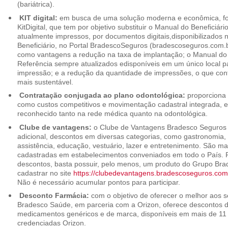
(bariátrica).
KIT digital:
em busca de uma solução moderna e econômica, foi
KitDigital, que tem por objetivo substituir o Manual do Beneficiári
atualmente impressos, por documentos digitais,disponibilizados 
Beneficiário, no Portal BradescoSeguros (bradescoseguros.com.br
como vantagens a redução na taxa de implantação; o Manual do B
Referência sempre atualizados edisponíveis em um único local p
impressão; e a redução da quantidade de impressões, o que cont
mais sustentável.
Contratação conjugada ao plano odontológica:
proporciona 
como custos competitivos e movimentação cadastral integrada,
reconhecido tanto na rede médica quanto na odontológica.
Clube de vantagens:
o Clube de Vantagens Bradesco Seguros 
adicional, descontos em diversas categorias, como gastronomia, 
assistência, educação, vestuário, lazer e entretenimento. São ma
cadastradas em estabelecimentos conveniados em todo o País. P
descontos, basta possuir, pelo menos, um produto do Grupo Bra
cadastrar no site
https://clubedevantagens.bradescoseguros.com
Não é necessário acumular pontos para participar.
Desconto Farmácia:
com o objetivo de oferecer o melhor aos se
Bradesco Saúde, em parceria com a Orizon, oferece descontos 
medicamentos genéricos e de marca, disponíveis em mais de 11 
credenciadas Orizon.