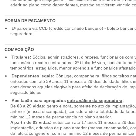
aderir ao plano como dependentes, mesmo se tiverem vínculo c
FORMA DE PAGAMENTO
1ª parcela via CCB (crédito conciliado bancário) - boleto bancári
seguradora
COMPOSIÇÃO
Titulares:
Sócios, administradores, diretores, funcionários com 
funcionários recém contratados - 3º titular 5ª vida, constanto no
temporários, estagiários, menor aprendiz e funcionários afastado
Dependentes legais:
Cônjuge, companheira, filhos solteiros nat
enteados com até 39 anos, 11 meses e 29 dias de idade; filhos in
considerados aqueles elegíveis para efeito da declaração de Im
segurado titular.
Aceitação para agregados
sob análise da seguradora
:
De 03 a 29 vidas:
genro e nora, somente no ato da implantação,
anterior (massa encampada), considerando a totalidade da fatu
mínimo 12 meses de permanência no plano anterior.
A partir de 03 vidas:
netos com até 17 anos 11 meses e 29 dias
implantação, oriundos de plano anterior (massa encampada), con
da fatura congênere, com no mínimo 12 meses de permanência n