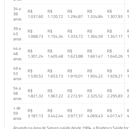
34 a
R$
R$
R$
R$
R$
38
1.037,60
1.120,72
1.294,87
1.324,84
1.307,93
1
anos
39 a
R$
R$
R$
R$
R$
43
1.068,73
1.154,34
1.333,72
1.364,59
1.347,17
1
anos
44 a
R$
R$
R$
R$
R$
48
1.301,24
1.405,48
1.623,88
1.661,47
1.640,26
1
anos
49 a
R$
R$
R$
R$
R$
53
1.530,52
1.653,13
1.910,01
1.954,22
1.929,27
1
anos
54 a
R$
R$
R$
R$
R$
58
1.821,32
1.967,22
2.272,91
2.325,52
2.295,83
2
anos
+ de
R$
R$
R$
R$
R$
59
3.187,13
3.442,44
3.977,37
4.069,43
4.017,47
4
anos
Atuando na área de Seguro-saúde desde 1984, a Bradesco Saúde torn