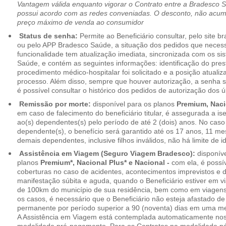
Vantagem válida enquanto vigorar o Contrato entre a Bradesco 
possui acordo com as redes conveniadas. O desconto, não acumul
preço máximo de venda ao consumidor
Status de senha:
Permite ao Beneficiário consultar, pelo site 
ou pelo APP Bradesco Saúde, a situação dos pedidos que necess
funcionalidade tem atualização imediata, sincronizada com os s
Saúde, e contém as seguintes informações: identificação do pres
procedimento médico-hospitalar foi solicitado e a posição atuali
processo. Além disso, sempre que houver autorização, a senha
é possível consultar o histórico dos pedidos de autorização dos ú
Remissão por morte:
disponível para os planos
Premium, Naci
em caso de falecimento do beneficiário titular, é assegurada a 
ao(s) dependentes(s) pelo período de até 2 (dois) anos. No caso 
dependente(s), o benefício será garantido até os 17 anos, 11 me
demais dependentes, inclusive filhos inválidos, não há limite de i
Assistência em Viagem (Seguro Viagem Bradesco):
disponíve
planos
Premium*, Nacional Plus* e Nacional -
com ela, é possí
coberturas no caso de acidentes, acontecimentos imprevistos e
manifestação súbita e aguda, quando o Beneficiário estiver em v
de 100km do município de sua residência, bem como em viagens
os casos, é necessário que o Beneficiário não esteja afastado de
permanente por período superior a 90 (noventa) dias em uma 
A Assistência em Viagem está contemplada automaticamente nos