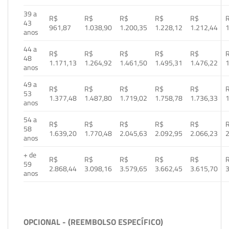
39 a
R$
R$
R$
R$
R$
43
961,87
1.038,90
1.200,35
1.228,12
1.212,44
1
anos
44 a
R$
R$
R$
R$
R$
48
1.171,13
1.264,92
1.461,50
1.495,31
1.476,22
1
anos
49 a
R$
R$
R$
R$
R$
53
1.377,48
1.487,80
1.719,02
1.758,78
1.736,33
1
anos
54 a
R$
R$
R$
R$
R$
58
1.639,20
1.770,48
2.045,63
2.092,95
2.066,23
2
anos
+ de
R$
R$
R$
R$
R$
59
2.868,44
3.098,16
3.579,65
3.662,45
3.615,70
3
anos
OPCIONAL - (REEMBOLSO ESPECÍFICO)