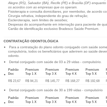
Alegre (RS), Salvador (BA), Recife (PE) e Brasília (DF) enquanto
os acordos com as empresas que os operam.
Fisioterapia e consulta domiciliares, por reembolso, de acordo co
Cirurgia refrativa, independente do grau de refração;
Escleroterapia, sem limites de sessões;
Despesas do acompanhante em internação para paciente de qua
Cartão de identificação exclusivo Bradesco Saúde Premium.
CONTRATAÇÃO ODONTOLÓGICA
Para a contratação do plano odonto conjugado com saúde some
compulsória, todos os beneficiários que aderirem ao saúde dev
odonto.
Dental conjugado com saúde de 03 a 29 vidas - compulsório.
Padrão
Premium
Premium
Premium
Premium
Doc
Top 1 X
Top 3 X
Top 4 X
Top 5 X
R$ 23,67
R$ 94,21
R$ 145,77
R$ 168,27
R$ 192,68
Dental conjugado com saúde de 30 a 199 vidas - compulsório
Padrão
Premium
Premium
Premium
Premium
Doc
Top 1 X
Top 3 X
Top 4 X
Top 5 X