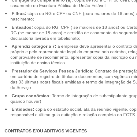
casamento ou Escritura Pública de União Estável.
Filhos:
cópia do RG e CPF ou CNH (para maiores de 18 anos) o
nascimento;
Enteados:
cópia do RG, CPF ( se maiores de 18 anos) ou Cert
RG (se menor de 18 anos) e certidão de casamento do segurado t
declaratória lavrada em tabelionato;
Aprendiz categoria 7:
a empresa deve apresentar o contrato de
próprio e pelo representante legal da empresa sob carimbo, rel
comprovante de recolhimento, apresentar cópia da inscrição ou 
instituição de ensino técnico.
Prestador de Serviços Pessoa Jurídica:
Contrato de prestação
em cartório de registro de títulos e documentos, com vigência m
das 03 últimas notas fiscais emitidas e termo de Integração de S
de Serviço.
Grupo econômico:
Termo de integração de subestipulante gr
quando houver)
Entidades:
cópia do estatuto social, ata da reunião vigente, c
responsável e última guia quitação e relação completa do FGTS.
CONTRATOS E/OU ADITIVOS VIGENTES