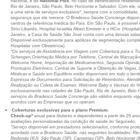
nacional, e do
Nacional Plus
, no caso de Beneficiários resident
Rio de Janeiro, São Paulo, Belo Horizonte e Salvador. Com ele, o
a uma série de serviços exclusivos*, sempre com a comodidade, 
segurança que ele merece. O Bradesco Saúde Concierge disponib
centros de referência médica do País. Em São Paulo, é possível 
Sírio-Libanês, Hospital Israelita Albert Einstein e o HCor (Hospit
Janeiro, a Casa de Saúde São José conta com uma dessas salas
Disponível exclusivamente para apólices de segmentação comple
Hospitalar com Obstetrícia).
*Os serviços de Assistência em Viagem com Cobertura para o Tr
Schengen,Orientação Médica por Telefone, Central de Marcação
Welcome Home, Importação de Medicamentos, Segunda Opinião 
Prontuário Eletrônico, Central de Suporte à Obtenção de Vagas, 
Médicas e Saúde em Equilíbrio estão disponíveis em todo o territó
Expressa de Documentos para Solicitação de Reembolso, Atend
Realização ou Coleta de Exames, Welcome Baby e Vacinas do Via
exclusivamente nas cidades de São Paulo, Rio de Janeiro, Belo H
serviços do Bradesco Saúde Concierge são válidos enquanto vig
acordos com as Empresas que os operam.
Coberturas exclusivas para o plano Premium
:
Check-up*
anual para titulares e dependentes a partir de 29 ano
avaliações personalizadas da condição de saúde do Segurado;
*Serviço disponível em prestadores selecionados, conforme prot
acordado com a Bradesco Saúde, nas seguintes localidades: Rio 
Redonda (RJ), São Paulo (SP), Campinas (SP), Belo Horizonte (M