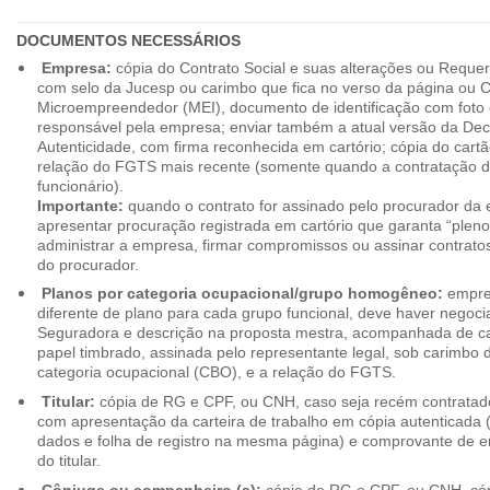
DOCUMENTOS NECESSÁRIOS
Empresa:
cópia do Contrato Social e suas alterações ou Reque
com selo da Jucesp ou carimbo que fica no verso da página ou Ce
Microempreendedor (MEI), documento de identificação com foto 
responsável pela empresa; enviar também a atual versão da Dec
Autenticidade, com firma reconhecida em cartório; cópia do cart
relação do FGTS mais recente (somente quando a contratação d
funcionário).
Importante:
quando o contrato for assinado pelo procurador da
apresentar procuração registrada em cartório que garanta “plen
administrar a empresa, firmar compromissos ou assinar contrat
do procurador.
Planos por categoria ocupacional/grupo homogêneo:
empres
diferente de plano para cada grupo funcional, deve haver negoc
Seguradora e descrição na proposta mestra, acompanhada de c
papel timbrado, assinada pelo representante legal, sob carimbo d
categoria ocupacional (CBO), e a relação do FGTS.
Titular:
cópia de RG e CPF, ou CNH, caso seja recém contrata
com apresentação da carteira de trabalho em cópia autenticada (f
dados e folha de registro na mesma página) e comprovante de 
do titular.
Cônjuge ou companheiro (a):
cópia de RG e CPF, ou CNH, cóp