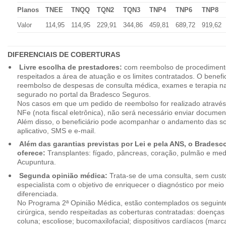
Planos
TNEE
TNQQ
TQN2
TQN3
TNP4
TNP6
TNP8
Valor
114,95
114,95
229,91
344,86
459,81
689,72
919,62
DIFERENCIAIS DE COBERTURAS
Livre escolha de prestadores:
com reembolso de procedimento
respeitados a área de atuação e os limites contratados. O benefici
reembolso de despesas de consulta médica, exames e terapia na
segurado no portal da Bradesco Seguros.
Nos casos em que um pedido de reembolso for realizado através
NFe (nota fiscal eletrônica), não será necessário enviar document
Além disso, o beneficiário pode acompanhar o andamento das soli
aplicativo, SMS e e-mail.
Além das garantias previstas por Lei e pela ANS, o Brades
oferece:
Transplantes: fígado, pâncreas, coração, pulmão e me
Acupuntura.
Segunda opinião médica:
Trata-se de uma consulta, sem custo
especialista com o objetivo de enriquecer o diagnóstico por mei
diferenciada.
No Programa 2ª Opinião Médica, estão contemplados os seguint
cirúrgica, sendo respeitadas as coberturas contratadas: doenças
coluna; escoliose; bucomaxilofacial; dispositivos cardíacos (mar