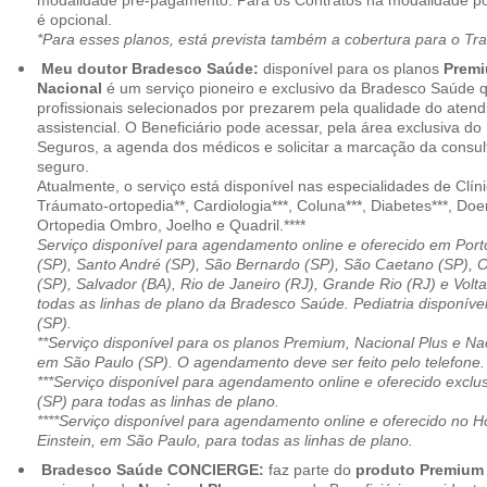
modalidade pré-pagamento. Para os Contratos na modalidade pó
é opcional.
*Para esses planos, está prevista também a cobertura para o Tr
Meu doutor Bradesco Saúde:
disponível para os planos
Premi
Nacional
é um serviço pioneiro e exclusivo da Bradesco Saúde 
profissionais selecionados por prezarem pela qualidade do aten
assistencial. O Beneficiário pode acessar, pela área exclusiva do
Seguros, a agenda dos médicos e solicitar a marcação da consult
seguro.
Atualmente, o serviço está disponível nas especialidades de Clíni
Tráumato-ortopedia**, Cardiologia***, Coluna***, Diabetes***, Do
Ortopedia Ombro, Joelho e Quadril.****
Serviço disponível para agendamento online e oferecido em Port
(SP), Santo André (SP), São Bernardo (SP), São Caetano (SP), 
(SP), Salvador (BA), Rio de Janeiro (RJ), Grande Rio (RJ) e Vol
todas as linhas de plano da Bradesco Saúde. Pediatria disponí
(SP).
**Serviço disponível para os planos Premium, Nacional Plus e Na
em São Paulo (SP). O agendamento deve ser feito pelo telefone.
***Serviço disponível para agendamento online e oferecido excl
(SP) para todas as linhas de plano.
****Serviço disponível para agendamento online e oferecido no Hosp
Einstein, em São Paulo, para todas as linhas de plano.
Bradesco Saúde CONCIERGE:
faz parte do
produto Premiu