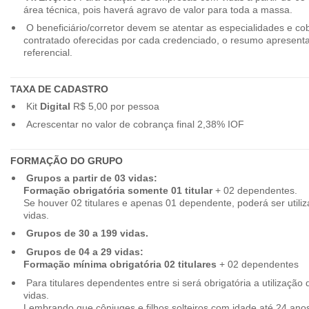
área técnica, pois haverá agravo de valor para toda a massa.
O beneficiário/corretor devem se atentar as especialidades e co
contratado oferecidas por cada credenciado, o resumo apresenta
referencial.
TAXA DE CADASTRO
Kit
Digital
R$ 5,00 por pessoa
Acrescentar no valor de cobrança final 2,38% IOF
FORMAÇÃO DO GRUPO
Grupos a partir de 03 vidas:
Formação obrigatória somente 01 titular
+ 02 dependentes.
Se houver 02 titulares e apenas 01 dependente, poderá ser utiliz
vidas.
Grupos de 30 a 199 vidas.
Grupos de 04 a 29 vidas:
Formação mínima obrigatória 02 titulares
+ 02 dependentes
Para titulares dependentes entre si será obrigatória a utilização d
vidas.
Lembrando que cônjuges e filhos solteiros com idade até 24 ano