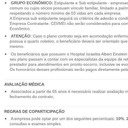
GRUPO ECONÔMICO:
Estipulante e Sub estipulante - empres
comum ou cujos sócios possuam vínculo familiar, limitado a pai/mã
respeitando o número mínimo de 03 vidas em cada empresa.
A Empresa sub estipulante seguirá os critérios de adesão e cond
Empresa Contratante. CEI/MEI não serão considerados para co
Econômico.
ATENÇÃO:
Caso o plano contrato seja em acomodação enferma
possua o quarto coletivo, o beneficiário deverá ser orientado qu
mesmo.
Os beneficiários que possuem o Hospital Israelita Albert Einstein
seu plano passam a contar com os especialistas da equipe de r
prestador para atendimentos em pronto-socorro, inclusive se evo
Os honorários desses profissionais serão pagos diretamente pe
AVALIAÇÃO MÉDICA
Associados a partir de 65 anos é necessário realizar avaliação 
fechamento do contrato;
REGRAS DE COPARTICIPAÇÃO
A empresa pode optar por um dos seguintes percentuais:
10%
,
consultas e exames simples.