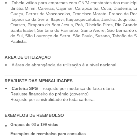
Tabela válida para empresas com CNPJ constantes dos município
Biritiba Mirim, Caieiras, Cajamar, Carapicuíba, Cotia, Diadema,
Guaçu, Ferraz de Vasconcelos, Francisco Morato, Franco da Ro
Itapecirica da Serra, Itapevi, Itaquaquecetuba, Jandira, Juquitiba
Osasco, Pirapora do Bom Jesus, Poá, Ribeirão Pires, Rio Grande
Santa Isabel, Santana do Parnaíba, Santo André, São Bernardo
do Sul, São Lourenço da Serra, São Paulo, Suzano, Taboão da 
Paulista.
ÁREA DE UTILIZAÇÃO
A área de abrangência de utilização é a nível nacional
REAJUSTE DAS MENSALIDADES
Carteira SPG –
reajuste por mudança de faixa etária.
Reajuste financeiro do prêmio (governo)
Reajuste por sinistralidade de toda carteira.
EXEMPLOS DE REEMBOLSO
Grupos de 03 a 199 vidas
Exemplos de reembolso para consultas