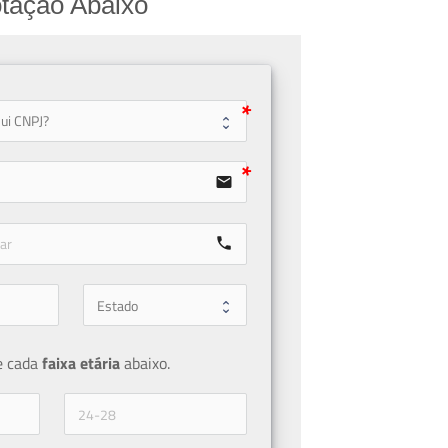
tação Abaixo
user
email
call
e cada 
faixa etária 
abaixo.