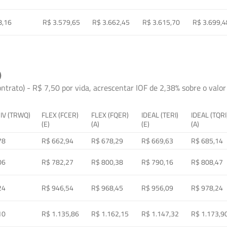
8,16
R$ 3.579,65
R$ 3.662,45
R$ 3.615,70
R$ 3.699,4
)
ontrato) - R$ 7,50 por vida, acrescentar IOF de 2,38% sobre o valor 
 IV (TRWQ)
FLEX (FCER)
FLEX (FQER)
IDEAL (TERI)
IDEAL (TQRI
(E)
(A)
(E)
(A)
78
R$ 662,94
R$ 678,29
R$ 669,63
R$ 685,14
06
R$ 782,27
R$ 800,38
R$ 790,16
R$ 808,47
24
R$ 946,54
R$ 968,45
R$ 956,09
R$ 978,24
10
R$ 1.135,86
R$ 1.162,15
R$ 1.147,32
R$ 1.173,9