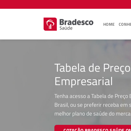
Skip
to
content
HOME
CONHE
Tabela de Preço
Empresarial
Tenha acesso a Tabela de Preço 
Brasil, ou se preferir receba em
melhor plano de saúde do merca
COTAÇÃO BRADESCO SAÚDE O