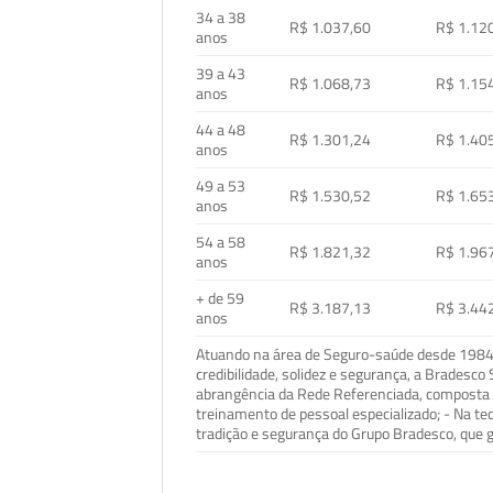
34 a 38
R$ 1.037,60
R$ 1.12
anos
39 a 43
R$ 1.068,73
R$ 1.15
anos
44 a 48
R$ 1.301,24
R$ 1.40
anos
49 a 53
R$ 1.530,52
R$ 1.65
anos
54 a 58
R$ 1.821,32
R$ 1.96
anos
+ de 59
R$ 3.187,13
R$ 3.44
anos
Atuando na área de Seguro-saúde desde 1984, 
credibilidade, solidez e segurança, a Bradesc
abrangência da Rede Referenciada, composta p
treinamento de pessoal especializado; - Na t
tradição e segurança do Grupo Bradesco, que g