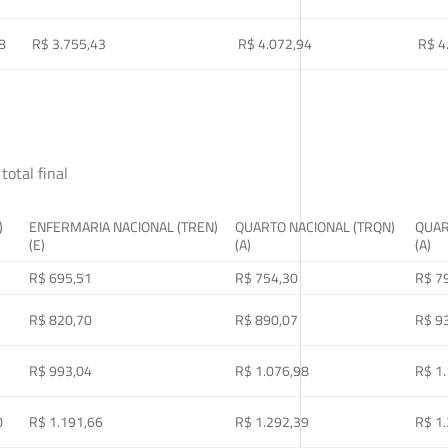
8
R$ 3.755,43
R$ 4.072,94
R$ 4
total final
)
ENFERMARIA NACIONAL (TREN)
QUARTO NACIONAL (TRQN)
QUAR
(E)
(A)
(A)
R$ 695,51
R$ 754,30
R$ 7
R$ 820,70
R$ 890,07
R$ 9
R$ 993,04
R$ 1.076,98
R$ 1
0
R$ 1.191,66
R$ 1.292,39
R$ 1