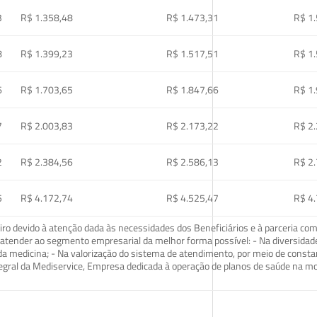
3
R$ 1.358,48
R$ 1.473,31
R$ 1
8
R$ 1.399,23
R$ 1.517,51
R$ 1
6
R$ 1.703,65
R$ 1.847,66
R$ 1
7
R$ 2.003,83
R$ 2.173,22
R$ 2
2
R$ 2.384,56
R$ 2.586,13
R$ 2
5
R$ 4.172,74
R$ 4.525,47
R$ 4
o devido à atenção dada às necessidades dos Beneficiários e à parceria com
ra atender ao segmento empresarial da melhor forma possível: - Na diversidad
da medicina; - Na valorização do sistema de atendimento, por meio de const
tegral da Mediservice, Empresa dedicada à operação de planos de saúde na 