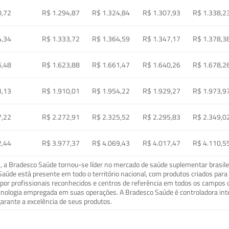
0,72
R$ 1.294,87
R$ 1.324,84
R$ 1.307,93
R$ 1.338,2
4,34
R$ 1.333,72
R$ 1.364,59
R$ 1.347,17
R$ 1.378,3
5,48
R$ 1.623,88
R$ 1.661,47
R$ 1.640,26
R$ 1.678,2
3,13
R$ 1.910,01
R$ 1.954,22
R$ 1.929,27
R$ 1.973,9
7,22
R$ 2.272,91
R$ 2.325,52
R$ 2.295,83
R$ 2.349,0
2,44
R$ 3.977,37
R$ 4.069,43
R$ 4.017,47
R$ 4.110,5
a Bradesco Saúde tornou-se líder no mercado de saúde suplementar brasileir
o Saúde está presente em todo o território nacional, com produtos criados pa
or profissionais reconhecidos e centros de referência em todos os campos 
ecnologia empregada em suas operações. A Bradesco Saúde é controladora in
arante a excelência de seus produtos.