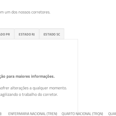
om um dos nossos corretores.
ADO PR
ESTADO RJ
ESTADO SC
ção para maiores informações.
 sofrer alterações a qualquer momento.
gilizando o trabalho do corretor.
I)
ENFERMARIA NACIONAL (TREN)
QUARTO NACIONAL (TRQN)
QUAR