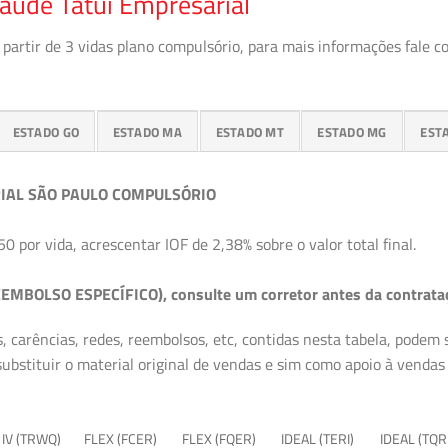
aúde Tatuí Empresarial
partir de 3 vidas plano compulsório, para mais informações fale c
ESTADO GO
ESTADO MA
ESTADO MT
ESTADO MG
EST
IAL SÃO PAULO COMPULSÓRIO
50 por vida, acrescentar IOF de 2,38% sobre o valor total final.
EMBOLSO ESPECÍFICO), consulte um corretor antes da contrata
, carências, redes, reembolsos, etc, contidas nesta tabela, podem
ubstituir o material original de vendas e sim como apoio à vendas a
 IV (TRWQ)
FLEX (FCER)
FLEX (FQER)
IDEAL (TERI)
IDEAL (TQR