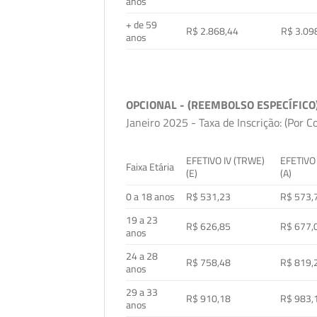
anos
+ de 59
R$ 2.868,44
R$ 3.09
anos
OPCIONAL - (REEMBOLSO ESPECÍFICO
Janeiro 2025 - Taxa de Inscrição: (Por C
EFETIVO IV (TRWE)
EFETIVO
Faixa Etária
(E)
(A)
0 a 18 anos
R$ 531,23
R$ 573,
19 a 23
R$ 626,85
R$ 677,
anos
24 a 28
R$ 758,48
R$ 819,
anos
29 a 33
R$ 910,18
R$ 983,
anos