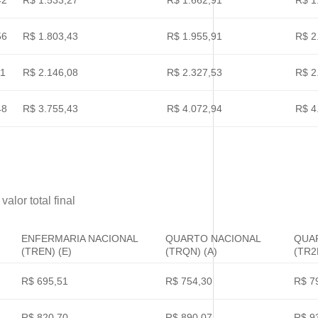
42
R$ 1.533,27
R$ 1.662,91
R$ 1
56
R$ 1.803,43
R$ 1.955,91
R$ 2
11
R$ 2.146,08
R$ 2.327,53
R$ 2
48
R$ 3.755,43
R$ 4.072,94
R$ 4
alor total final
ENFERMARIA NACIONAL
QUARTO NACIONAL
QUA
(TREN) (E)
(TRQN) (A)
(TR2
R$ 695,51
R$ 754,30
R$ 7
R$ 820,70
R$ 890,07
R$ 9