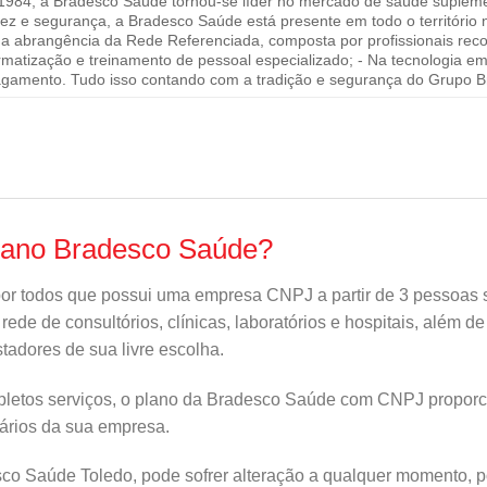
84, a Bradesco Saúde tornou-se líder no mercado de saúde suplement
idez e segurança, a Bradesco Saúde está presente em todo o território
Na abrangência da Rede Referenciada, composta por profissionais reco
rmatização e treinamento de pessoal especializado; - Na tecnologia 
gamento. Tudo isso contando com a tradição e segurança do Grupo Br
lano Bradesco Saúde?
por todos que possui uma empresa CNPJ a partir de 3 pessoas s
de de consultórios, clínicas, laboratórios e hospitais, além d
tadores de sua livre escolha.
letos serviços, o plano da Bradesco Saúde com CNPJ proporci
nários da sua empresa.
o Saúde Toledo, pode sofrer alteração a qualquer momento, por