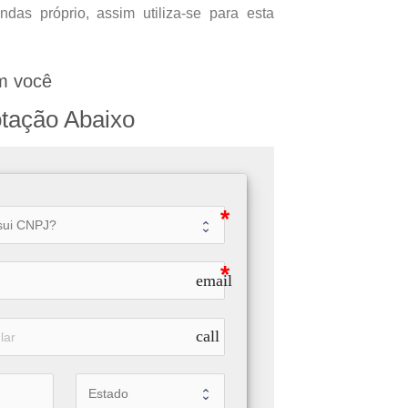
as próprio, assim utiliza-se para esta
m você
tação Abaixo
email
call