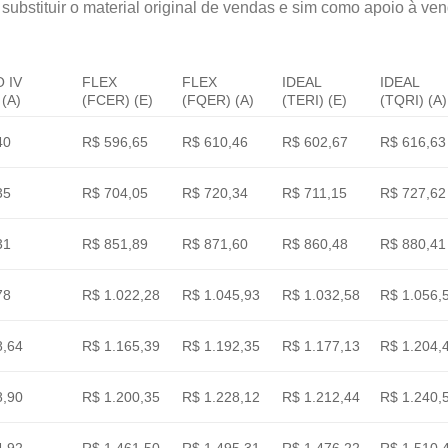
substituir o material original de vendas e sim como apoio à ven
 IV
FLEX
FLEX
IDEAL
IDEAL
(A)
(FCER) (E)
(FQER) (A)
(TERI) (E)
(TQRI) (A)
40
R$ 596,65
R$ 610,46
R$ 602,67
R$ 616,63
35
R$ 704,05
R$ 720,34
R$ 711,15
R$ 727,62
31
R$ 851,89
R$ 871,60
R$ 860,48
R$ 880,41
78
R$ 1.022,28
R$ 1.045,93
R$ 1.032,58
R$ 1.056,
8,64
R$ 1.165,39
R$ 1.192,35
R$ 1.177,13
R$ 1.204,
8,90
R$ 1.200,35
R$ 1.228,12
R$ 1.212,44
R$ 1.240,