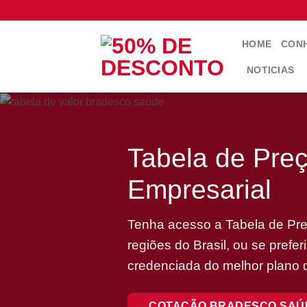
Skip
to
content
HOME
CONH
NOTICIAS
Tabela de Pre
Empresarial
Tenha acesso a Tabela de Pre
regiões do Brasil, ou se pref
credenciada do melhor plano
COTAÇÃO BRADESCO SAÚ