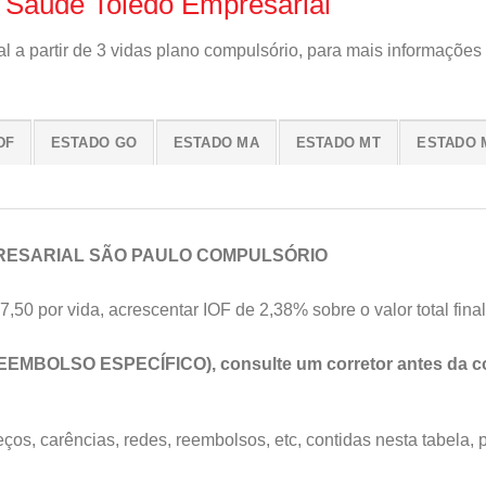
 Saúde Toledo Empresarial
 a partir de 3 vidas plano compulsório, para mais informações
DF
ESTADO GO
ESTADO MA
ESTADO MT
ESTADO 
RESARIAL SÃO PAULO COMPULSÓRIO
7,50 por vida, acrescentar IOF de 2,38% sobre o valor total final
EEMBOLSO ESPECÍFICO), consulte um corretor antes da co
os, carências, redes, reembolsos, etc, contidas nesta tabela, 