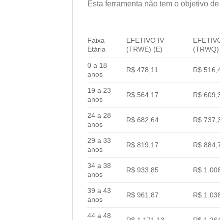
Esta ferramenta não tem o objetivo de 
Faixa
EFETIVO IV
EFETIVO
Etária
(TRWE) (E)
(TRWQ) 
0 a 18
R$ 478,11
R$ 516,
anos
19 a 23
R$ 564,17
R$ 609,
anos
24 a 28
R$ 682,64
R$ 737,
anos
29 a 33
R$ 819,17
R$ 884,
anos
34 a 38
R$ 933,85
R$ 1.00
anos
39 a 43
R$ 961,87
R$ 1.03
anos
44 a 48