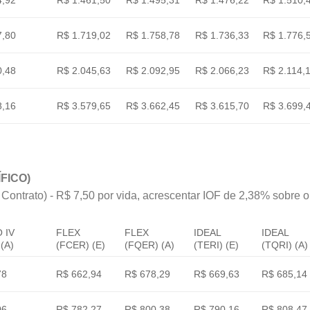
4,92
R$ 1.461,50
R$ 1.495,31
R$ 1.476,22
R$ 1.510,
7,80
R$ 1.719,02
R$ 1.758,78
R$ 1.736,33
R$ 1.776,
0,48
R$ 2.045,63
R$ 2.092,95
R$ 2.066,23
R$ 2.114,
8,16
R$ 3.579,65
R$ 3.662,45
R$ 3.615,70
R$ 3.699,
FICO)
 Contrato) - R$ 7,50 por vida, acrescentar IOF de 2,38% sobre o v
 IV
FLEX
FLEX
IDEAL
IDEAL
(A)
(FCER) (E)
(FQER) (A)
(TERI) (E)
(TQRI) (A)
78
R$ 662,94
R$ 678,29
R$ 669,63
R$ 685,14
06
R$ 782,27
R$ 800,38
R$ 790,16
R$ 808,47