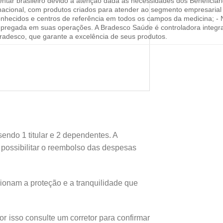
ar brasileiro devido à atenção dada às necessidades dos Beneficiári
 nacional, com produtos criados para atender ao segmento empresarial
nhecidos e centros de referência em todos os campos da medicina; - 
empregada em suas operações. A Bradesco Saúde é controladora integ
adesco, que garante a excelência de seus produtos.
endo 1 titular e 2 dependentes. A
e possibilitar o reembolso das despesas
onam a proteção e a tranquilidade que
 isso consulte um corretor para confirmar