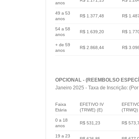
R$ 1.171,13
R$ 1.26
anos
49 a 53
R$ 1.377,48
R$ 1.48
anos
54 a 58
R$ 1.639,20
R$ 1.77
anos
+ de 59
R$ 2.868,44
R$ 3.09
anos
OPCIONAL - (REEMBOLSO ESPECÍ
Janeiro 2025 - Taxa de Inscrição: (Por
Faixa
EFETIVO IV
EFETIVO
Etária
(TRWE) (E)
(TRWQ) 
0 a 18
R$ 531,23
R$ 573,
anos
19 a 23
R$ 626,85
R$ 677,