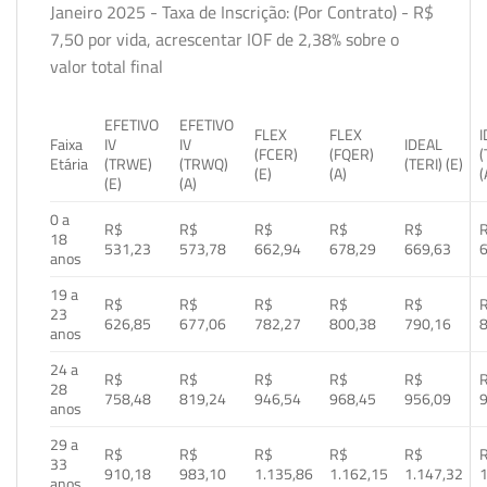
Janeiro 2025 - Taxa de Inscrição: (Por Contrato) - R$
7,50 por vida, acrescentar IOF de 2,38% sobre o
valor total final
EFETIVO
EFETIVO
FLEX
FLEX
Faixa
IV
IV
IDEAL
(FCER)
(FQER)
(
Etária
(TRWE)
(TRWQ)
(TERI) (E)
(E)
(A)
(
(E)
(A)
0 a
R$
R$
R$
R$
R$
18
531,23
573,78
662,94
678,29
669,63
anos
19 a
R$
R$
R$
R$
R$
23
626,85
677,06
782,27
800,38
790,16
anos
24 a
R$
R$
R$
R$
R$
28
758,48
819,24
946,54
968,45
956,09
anos
29 a
R$
R$
R$
R$
R$
33
910,18
983,10
1.135,86
1.162,15
1.147,32
1
anos