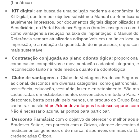
(bariátrica).
KIT digital:
em busca de uma solução moderna e econômica, foi
KitDigital, que tem por objetivo substituir o Manual do Beneficiári
atualmente impressos, por documentos digitais,disponibilizados 
Beneficiário, no Portal BradescoSeguros (bradescoseguros.com.br
como vantagens a redução na taxa de implantação; o Manual do B
Referência sempre atualizados edisponíveis em um único local p
impressão; e a redução da quantidade de impressões, o que cont
mais sustentável.
Contratação conjugada ao plano odontológica:
proporciona 
como custos competitivos e movimentação cadastral integrada,
reconhecido tanto na rede médica quanto na odontológica.
Clube de vantagens:
o Clube de Vantagens Bradesco Seguros 
adicional, descontos em diversas categorias, como gastronomia, 
assistência, educação, vestuário, lazer e entretenimento. São ma
cadastradas em estabelecimentos conveniados em todo o País. P
descontos, basta possuir, pelo menos, um produto do Grupo Bra
cadastrar no site
https://clubedevantagens.bradescoseguros.com
Não é necessário acumular pontos para participar.
Desconto Farmácia:
com o objetivo de oferecer o melhor aos se
Bradesco Saúde, em parceria com a Orizon, oferece descontos 
medicamentos genéricos e de marca, disponíveis em mais de 11 
credenciadas Orizon.