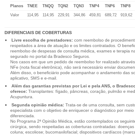
Planos
TNEE
TNQQ
TQN2
TQN3
TNP4
TNP6
TNP8
Valor
114,95
114,95
229,91
344,86
459,81
689,72
919,62
DIFERENCIAIS DE COBERTURAS
Livre escolha de prestadores:
com reembolso de procedimento
respeitados a área de atuação e os limites contratados. O benefici
reembolso de despesas de consulta médica, exames e terapia na
segurado no portal da Bradesco Seguros.
Nos casos em que um pedido de reembolso for realizado através
NFe (nota fiscal eletrônica), não será necessário enviar document
Além disso, o beneficiário pode acompanhar o andamento das soli
aplicativo, SMS e e-mail.
Além das garantias previstas por Lei e pela ANS, o Brades
oferece:
Transplantes: fígado, pâncreas, coração, pulmão e me
Acupuntura.
Segunda opinião médica:
Trata-se de uma consulta, sem custo
especialista com o objetivo de enriquecer o diagnóstico por mei
diferenciada.
No Programa 2ª Opinião Médica, estão contemplados os seguint
cirúrgica, sendo respeitadas as coberturas contratadas: doenças
coluna; escoliose; bucomaxilofacial; dispositivos cardíacos (mar