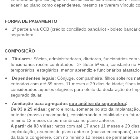
aderir ao plano como dependentes, mesmo se tiverem vínculo c
FORMA DE PAGAMENTO
1ª parcela via CCB (crédito conciliado bancário) - boleto bancári
seguradora
COMPOSIÇÃO
Titulares:
Sócios, administradores, diretores, funcionários com 
funcionários recém contratados - 3º titular 5ª vida, constanto no
temporários, estagiários, menor aprendiz e funcionários afastado
Dependentes legais:
Cônjuge, companheira, filhos solteiros nat
enteados com até 39 anos, 11 meses e 29 dias de idade; filhos in
considerados aqueles elegíveis para efeito da declaração de Im
segurado titular.
Aceitação para agregados
sob análise da seguradora
:
De 03 a 29 vidas:
genro e nora, somente no ato da implantação,
anterior (massa encampada), considerando a totalidade da fatu
mínimo 12 meses de permanência no plano anterior.
A partir de 03 vidas:
netos com até 17 anos 11 meses e 29 dias
implantação, oriundos de plano anterior (massa encampada), con
da fatura congênere, com no mínimo 12 meses de permanência n