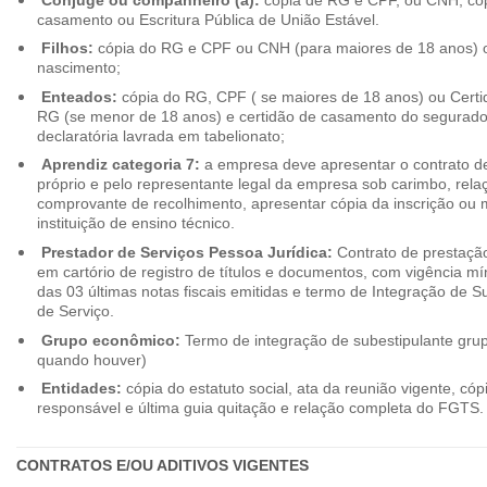
casamento ou Escritura Pública de União Estável.
Filhos:
cópia do RG e CPF ou CNH (para maiores de 18 anos) o
nascimento;
Enteados:
cópia do RG, CPF ( se maiores de 18 anos) ou Cert
RG (se menor de 18 anos) e certidão de casamento do segurado t
declaratória lavrada em tabelionato;
Aprendiz categoria 7:
a empresa deve apresentar o contrato de
próprio e pelo representante legal da empresa sob carimbo, rel
comprovante de recolhimento, apresentar cópia da inscrição ou 
instituição de ensino técnico.
Prestador de Serviços Pessoa Jurídica:
Contrato de prestação
em cartório de registro de títulos e documentos, com vigência m
das 03 últimas notas fiscais emitidas e termo de Integração de S
de Serviço.
Grupo econômico:
Termo de integração de subestipulante gr
quando houver)
Entidades:
cópia do estatuto social, ata da reunião vigente, c
responsável e última guia quitação e relação completa do FGTS.
CONTRATOS E/OU ADITIVOS VIGENTES