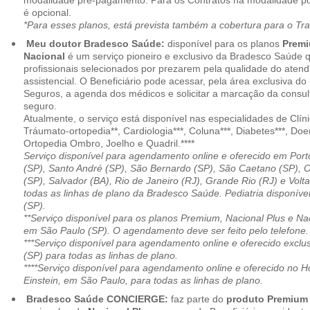
modalidade pré-pagamento. Para os Contratos na modalidade pó
é opcional.
*Para esses planos, está prevista também a cobertura para o Tr
Meu doutor Bradesco Saúde:
disponível para os planos
Premi
Nacional
é um serviço pioneiro e exclusivo da Bradesco Saúde 
profissionais selecionados por prezarem pela qualidade do aten
assistencial. O Beneficiário pode acessar, pela área exclusiva do
Seguros, a agenda dos médicos e solicitar a marcação da consult
seguro.
Atualmente, o serviço está disponível nas especialidades de Clíni
Tráumato-ortopedia**, Cardiologia***, Coluna***, Diabetes***, Do
Ortopedia Ombro, Joelho e Quadril.****
Serviço disponível para agendamento online e oferecido em Port
(SP), Santo André (SP), São Bernardo (SP), São Caetano (SP), 
(SP), Salvador (BA), Rio de Janeiro (RJ), Grande Rio (RJ) e Vol
todas as linhas de plano da Bradesco Saúde. Pediatria disponí
(SP).
**Serviço disponível para os planos Premium, Nacional Plus e Na
em São Paulo (SP). O agendamento deve ser feito pelo telefone.
***Serviço disponível para agendamento online e oferecido excl
(SP) para todas as linhas de plano.
****Serviço disponível para agendamento online e oferecido no Hosp
Einstein, em São Paulo, para todas as linhas de plano.
Bradesco Saúde CONCIERGE:
faz parte do
produto Premiu