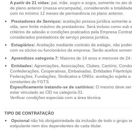
A partir de 21 vidas:
pai, mãe, sogro e sogra, somente no ato d
de plano anterior (massa encampada), considerando a totalidade
com no mínimo 12 meses de permanência no plano anterior.
Prestadores de Serviços:
aceitação pessoa jurídica somente a pa
vida, sem limite máximo de prestadores. Será incluso como sub e
critérios de adesão e condições praticados pela Empresa Contra
considerados prestadores de serviço pessoa jurídica.
Estagiários:
Aceitação mediante contrato de estágio, não poderão
com os sócios ou funcionários da empresa. Serão aceitos somente
Aprendizes categoria 7:
Maiores de 14 anos e menores de 24 
Entidades:
Agremiações, Associações, Clubes, Cartório, Condo
Confederações, Cooperativas, Embaixadas, Entidades Filantrópic
Federações, Fundações, Sindicatos e ONGs: aceitação sujeita a a
constantes do FGTS.
Especificamente tratando-se de cartórios:
O mesmo deve ser 
estar vinculado ao CEI na categoria 01.
Verificar condições especiais com a área técnica.
TIPO DE CONTRATAÇÃO
Opcional
não há obrigatoriedade da inclusão de todo o grupo s
estipulante nem dos dependentes de cada titular.