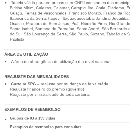
Tabela válida para empresas com CNPJ constantes dos município
Biritiba Mirim, Caieiras, Cajamar, Carapicuíba, Cotia, Diadema,
Guaçu, Ferraz de Vasconcelos, Francisco Morato, Franco da Ro
Itapecirica da Serra, Itapevi, Itaquaquecetuba, Jandira, Juquitiba
Osasco, Pirapora do Bom Jesus, Poá, Ribeirão Pires, Rio Grande
Santa Isabel, Santana do Parnaíba, Santo André, São Bernardo
do Sul, São Lourenço da Serra, São Paulo, Suzano, Taboão da 
Paulista.
ÁREA DE UTILIZAÇÃO
A área de abrangência de utilização é a nível nacional
REAJUSTE DAS MENSALIDADES
Carteira SPG –
reajuste por mudança de faixa etária.
Reajuste financeiro do prêmio (governo)
Reajuste por sinistralidade de toda carteira.
EXEMPLOS DE REEMBOLSO
Grupos de 03 a 199 vidas
Exemplos de reembolso para consultas