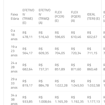
EFETIVO
EFETIVO
FLEX
FLEX
Faixa
IV
IV
IDEAL
(FCER)
(FQER)
(
Etária
(TRWE)
(TRWQ)
(TERI) (E)
(E)
(A)
(
(E)
(A)
0 a
R$
R$
R$
R$
R$
18
478,11
516,40
596,65
610,46
602,67
anos
19 a
R$
R$
R$
R$
R$
23
564,17
609,35
704,05
720,34
711,15
anos
24 a
R$
R$
R$
R$
R$
28
682,64
737,31
851,89
871,60
860,48
anos
29 a
R$
R$
R$
R$
R$
33
819,17
884,78
1.022,28
1.045,93
1.032,58
1
anos
34 a
R$
R$
R$
R$
R$
38
933,85
1.008,64
1.165,39
1.192,35
1.177,13
1
anos