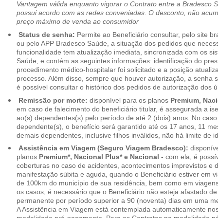
Vantagem válida enquanto vigorar o Contrato entre a Bradesco 
possui acordo com as redes conveniadas. O desconto, não acumul
preço máximo de venda ao consumidor
Status de senha:
Permite ao Beneficiário consultar, pelo site 
ou pelo APP Bradesco Saúde, a situação dos pedidos que necess
funcionalidade tem atualização imediata, sincronizada com os s
Saúde, e contém as seguintes informações: identificação do pres
procedimento médico-hospitalar foi solicitado e a posição atuali
processo. Além disso, sempre que houver autorização, a senha
é possível consultar o histórico dos pedidos de autorização dos ú
Remissão por morte:
disponível para os planos
Premium, Naci
em caso de falecimento do beneficiário titular, é assegurada a 
ao(s) dependentes(s) pelo período de até 2 (dois) anos. No caso 
dependente(s), o benefício será garantido até os 17 anos, 11 me
demais dependentes, inclusive filhos inválidos, não há limite de i
Assistência em Viagem (Seguro Viagem Bradesco):
disponíve
planos
Premium*, Nacional Plus* e Nacional -
com ela, é possí
coberturas no caso de acidentes, acontecimentos imprevistos e
manifestação súbita e aguda, quando o Beneficiário estiver em v
de 100km do município de sua residência, bem como em viagens
os casos, é necessário que o Beneficiário não esteja afastado de
permanente por período superior a 90 (noventa) dias em uma 
A Assistência em Viagem está contemplada automaticamente nos