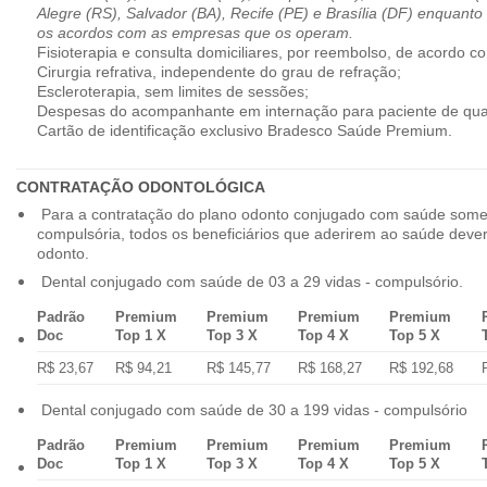
Alegre (RS), Salvador (BA), Recife (PE) e Brasília (DF) enquanto
os acordos com as empresas que os operam.
Fisioterapia e consulta domiciliares, por reembolso, de acordo co
Cirurgia refrativa, independente do grau de refração;
Escleroterapia, sem limites de sessões;
Despesas do acompanhante em internação para paciente de qua
Cartão de identificação exclusivo Bradesco Saúde Premium.
CONTRATAÇÃO ODONTOLÓGICA
Para a contratação do plano odonto conjugado com saúde some
compulsória, todos os beneficiários que aderirem ao saúde dev
odonto.
Dental conjugado com saúde de 03 a 29 vidas - compulsório.
Padrão
Premium
Premium
Premium
Premium
Doc
Top 1 X
Top 3 X
Top 4 X
Top 5 X
R$ 23,67
R$ 94,21
R$ 145,77
R$ 168,27
R$ 192,68
Dental conjugado com saúde de 30 a 199 vidas - compulsório
Padrão
Premium
Premium
Premium
Premium
Doc
Top 1 X
Top 3 X
Top 4 X
Top 5 X