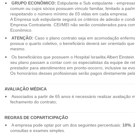
GRUPO ECONÔMICO:
Estipulante e Sub estipulante - empres
comum ou cujos sócios possuam vínculo familiar, limitado a pai/mã
respeitando o número mínimo de 03 vidas em cada empresa.
A Empresa sub estipulante seguirá os critérios de adesão e cond
Empresa Contratante. CEI/MEI não serão considerados para co
Econômico.
ATENÇÃO:
Caso o plano contrato seja em acomodação enferma
possua o quarto coletivo, o beneficiário deverá ser orientado qu
mesmo.
Os beneficiários que possuem o Hospital Israelita Albert Einstein
seu plano passam a contar com os especialistas da equipe de r
prestador para atendimentos em pronto-socorro, inclusive se evo
Os honorários desses profissionais serão pagos diretamente pe
AVALIAÇÃO MÉDICA
Associados a partir de 65 anos é necessário realizar avaliação 
fechamento do contrato;
REGRAS DE COPARTICIPAÇÃO
A empresa pode optar por um dos seguintes percentuais:
10%
,
consultas e exames simples.