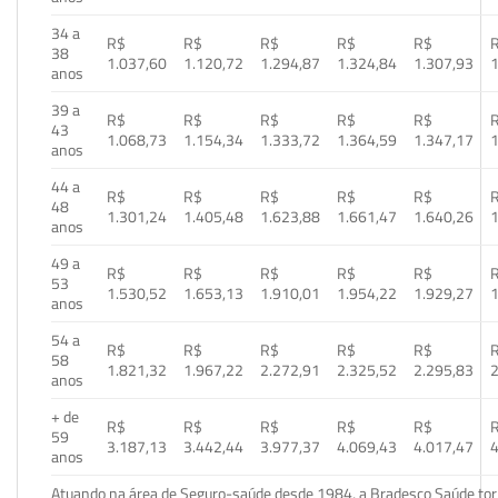
34 a
R$
R$
R$
R$
R$
38
1.037,60
1.120,72
1.294,87
1.324,84
1.307,93
1
anos
39 a
R$
R$
R$
R$
R$
43
1.068,73
1.154,34
1.333,72
1.364,59
1.347,17
1
anos
44 a
R$
R$
R$
R$
R$
48
1.301,24
1.405,48
1.623,88
1.661,47
1.640,26
1
anos
49 a
R$
R$
R$
R$
R$
53
1.530,52
1.653,13
1.910,01
1.954,22
1.929,27
1
anos
54 a
R$
R$
R$
R$
R$
58
1.821,32
1.967,22
2.272,91
2.325,52
2.295,83
2
anos
+ de
R$
R$
R$
R$
R$
59
3.187,13
3.442,44
3.977,37
4.069,43
4.017,47
4
anos
Atuando na área de Seguro-saúde desde 1984, a Bradesco Saúde torn