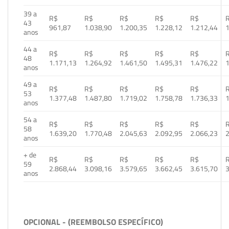
39 a
R$
R$
R$
R$
R$
43
961,87
1.038,90
1.200,35
1.228,12
1.212,44
1
anos
44 a
R$
R$
R$
R$
R$
48
1.171,13
1.264,92
1.461,50
1.495,31
1.476,22
1
anos
49 a
R$
R$
R$
R$
R$
53
1.377,48
1.487,80
1.719,02
1.758,78
1.736,33
1
anos
54 a
R$
R$
R$
R$
R$
58
1.639,20
1.770,48
2.045,63
2.092,95
2.066,23
2
anos
+ de
R$
R$
R$
R$
R$
59
2.868,44
3.098,16
3.579,65
3.662,45
3.615,70
3
anos
OPCIONAL - (REEMBOLSO ESPECÍFICO)