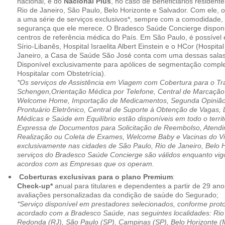
nacional, e do
Nacional Plus
, no caso de Beneficiários resident
Rio de Janeiro, São Paulo, Belo Horizonte e Salvador. Com ele, o
a uma série de serviços exclusivos*, sempre com a comodidade, 
segurança que ele merece. O Bradesco Saúde Concierge disponib
centros de referência médica do País. Em São Paulo, é possível 
Sírio-Libanês, Hospital Israelita Albert Einstein e o HCor (Hospit
Janeiro, a Casa de Saúde São José conta com uma dessas salas
Disponível exclusivamente para apólices de segmentação comple
Hospitalar com Obstetrícia).
*Os serviços de Assistência em Viagem com Cobertura para o Tr
Schengen,Orientação Médica por Telefone, Central de Marcação
Welcome Home, Importação de Medicamentos, Segunda Opinião 
Prontuário Eletrônico, Central de Suporte à Obtenção de Vagas, 
Médicas e Saúde em Equilíbrio estão disponíveis em todo o territó
Expressa de Documentos para Solicitação de Reembolso, Atend
Realização ou Coleta de Exames, Welcome Baby e Vacinas do Via
exclusivamente nas cidades de São Paulo, Rio de Janeiro, Belo H
serviços do Bradesco Saúde Concierge são válidos enquanto vig
acordos com as Empresas que os operam.
Coberturas exclusivas para o plano Premium
:
Check-up*
anual para titulares e dependentes a partir de 29 ano
avaliações personalizadas da condição de saúde do Segurado;
*Serviço disponível em prestadores selecionados, conforme prot
acordado com a Bradesco Saúde, nas seguintes localidades: Rio 
Redonda (RJ), São Paulo (SP), Campinas (SP), Belo Horizonte (M