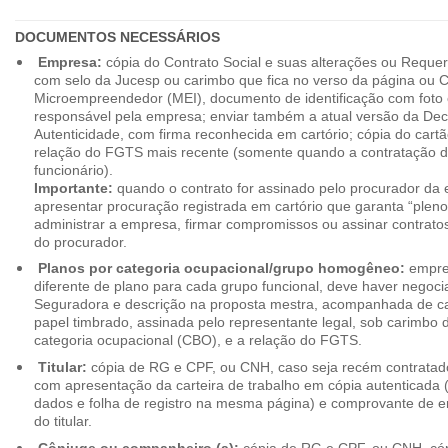
DOCUMENTOS NECESSÁRIOS
Empresa:
cópia do Contrato Social e suas alterações ou Reque
com selo da Jucesp ou carimbo que fica no verso da página ou Ce
Microempreendedor (MEI), documento de identificação com foto 
responsável pela empresa; enviar também a atual versão da Dec
Autenticidade, com firma reconhecida em cartório; cópia do cart
relação do FGTS mais recente (somente quando a contratação d
funcionário).
Importante:
quando o contrato for assinado pelo procurador da
apresentar procuração registrada em cartório que garanta “plen
administrar a empresa, firmar compromissos ou assinar contrat
do procurador.
Planos por categoria ocupacional/grupo homogêneo:
empres
diferente de plano para cada grupo funcional, deve haver negoc
Seguradora e descrição na proposta mestra, acompanhada de c
papel timbrado, assinada pelo representante legal, sob carimbo d
categoria ocupacional (CBO), e a relação do FGTS.
Titular:
cópia de RG e CPF, ou CNH, caso seja recém contrata
com apresentação da carteira de trabalho em cópia autenticada (f
dados e folha de registro na mesma página) e comprovante de 
do titular.
Cônjuge ou companheiro (a):
cópia de RG e CPF, ou CNH, cóp