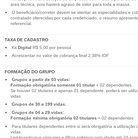
área técnica, pois haverá agravo de valor para toda a massa.
O beneficiário/corretor devem se atentar as especialidades e co
contratado oferecidas por cada credenciado, o resumo apresenta
referencial.
TAXA DE CADASTRO
Kit
Digital
R$ 5,00 por pessoa
Acrescentar no valor de cobrança final 2,38% IOF
FORMAÇÃO DO GRUPO
Grupos a partir de 03 vidas:
Formação obrigatória somente 01 titular
+ 02 dependentes.
Se houver 02 titulares e apenas 01 dependente, poderá ser utiliz
vidas.
Grupos de 30 a 199 vidas.
Grupos de 04 a 29 vidas:
Formação mínima obrigatória 02 titulares
+ 02 dependentes
Para titulares dependentes entre si será obrigatória a utilização d
vidas.
Lembrando que cônjuges e filhos solteiros com idade até 24 ano