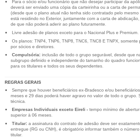
Para o sócio e/ou funcionário que não desejar participar da apól
deverá ser enviado uma cópia da carteirinha ou a carta de perma
(desde que o plano atual não tenha sido contratado pelo mesmo
está residindo no Exterior, juntamente com a carta de abdicação,
de que não poderá aderir ao plano futuramente.
Livre adesão de planos exceto para o Nacional Plus e Premium.
Os planos: TNP4, TNP6, TNP8, TNC6, TNC8 E TNPX, somente p
por sócios e diretores.
Compulsória:
inclusão de todo o grupo segurável, desde que na
subgrupo definido e independente do tamanho do quadro funciona
para os titulares e todos os seus dependentes.
REGRAS GERAIS
Sempre que houver beneficiários ex-Bradesco e/ou beneficiário
meses e 29 dias poderá haver agravo no valor de todo o grupo. So
técnica.
Empresas Individuais exceto Eireli -
tempo mínimo de abertura
superior à 06 meses.
Titular:
a assinatura do contrato de adesão deve ser exatament
entregue (RG ou CNH), é obrigatório informar também o número 
titular.