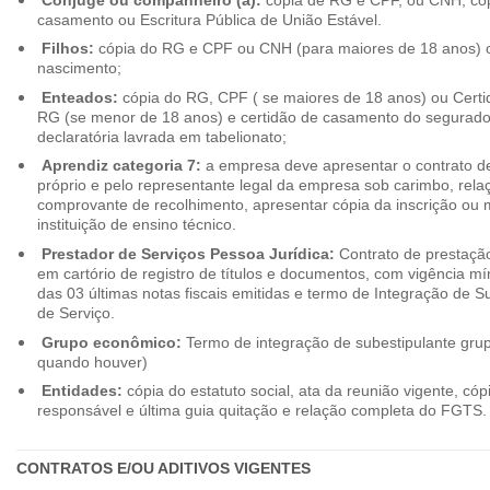
casamento ou Escritura Pública de União Estável.
Filhos:
cópia do RG e CPF ou CNH (para maiores de 18 anos) o
nascimento;
Enteados:
cópia do RG, CPF ( se maiores de 18 anos) ou Cert
RG (se menor de 18 anos) e certidão de casamento do segurado t
declaratória lavrada em tabelionato;
Aprendiz categoria 7:
a empresa deve apresentar o contrato de
próprio e pelo representante legal da empresa sob carimbo, rel
comprovante de recolhimento, apresentar cópia da inscrição ou 
instituição de ensino técnico.
Prestador de Serviços Pessoa Jurídica:
Contrato de prestação
em cartório de registro de títulos e documentos, com vigência m
das 03 últimas notas fiscais emitidas e termo de Integração de S
de Serviço.
Grupo econômico:
Termo de integração de subestipulante gr
quando houver)
Entidades:
cópia do estatuto social, ata da reunião vigente, c
responsável e última guia quitação e relação completa do FGTS.
CONTRATOS E/OU ADITIVOS VIGENTES