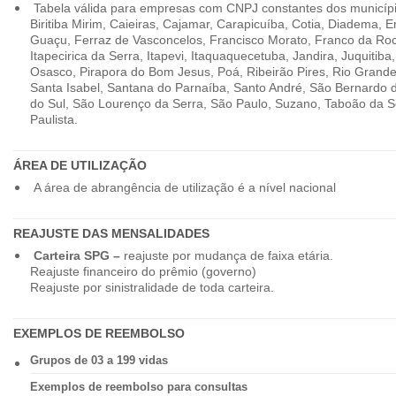
Tabela válida para empresas com CNPJ constantes dos município
Biritiba Mirim, Caieiras, Cajamar, Carapicuíba, Cotia, Diadema,
Guaçu, Ferraz de Vasconcelos, Francisco Morato, Franco da Ro
Itapecirica da Serra, Itapevi, Itaquaquecetuba, Jandira, Juquitiba
Osasco, Pirapora do Bom Jesus, Poá, Ribeirão Pires, Rio Grande
Santa Isabel, Santana do Parnaíba, Santo André, São Bernardo
do Sul, São Lourenço da Serra, São Paulo, Suzano, Taboão da 
Paulista.
ÁREA DE UTILIZAÇÃO
A área de abrangência de utilização é a nível nacional
REAJUSTE DAS MENSALIDADES
Carteira SPG –
reajuste por mudança de faixa etária.
Reajuste financeiro do prêmio (governo)
Reajuste por sinistralidade de toda carteira.
EXEMPLOS DE REEMBOLSO
Grupos de 03 a 199 vidas
Exemplos de reembolso para consultas