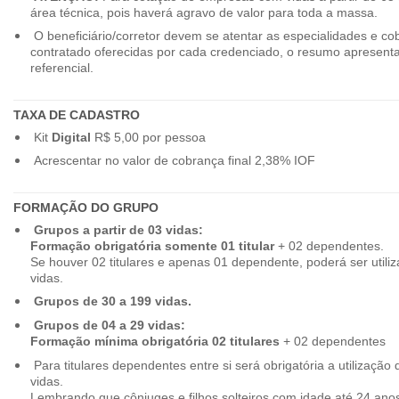
área técnica, pois haverá agravo de valor para toda a massa.
O beneficiário/corretor devem se atentar as especialidades e co
contratado oferecidas por cada credenciado, o resumo apresenta
referencial.
TAXA DE CADASTRO
Kit
Digital
R$ 5,00 por pessoa
Acrescentar no valor de cobrança final 2,38% IOF
FORMAÇÃO DO GRUPO
Grupos a partir de 03 vidas:
Formação obrigatória somente 01 titular
+ 02 dependentes.
Se houver 02 titulares e apenas 01 dependente, poderá ser utiliz
vidas.
Grupos de 30 a 199 vidas.
Grupos de 04 a 29 vidas:
Formação mínima obrigatória 02 titulares
+ 02 dependentes
Para titulares dependentes entre si será obrigatória a utilização d
vidas.
Lembrando que cônjuges e filhos solteiros com idade até 24 ano