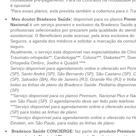
modalidade pré-pagamento. Para os Contratos na modalidade pó
é opcional.
*Para esses planos, está prevista também a cobertura para o Tr
Meu doutor Bradesco Saúde:
disponível para os planos
Premi
Nacional
é um serviço pioneiro e exclusivo da Bradesco Saúde 
profissionais selecionados por prezarem pela qualidade do aten
assistencial. O Beneficiário pode acessar, pela área exclusiva do
Seguros, a agenda dos médicos e solicitar a marcação da consult
seguro.
Atualmente, o serviço está disponível nas especialidades de Clíni
Tráumato-ortopedia**, Cardiologia***, Coluna***, Diabetes***, Do
Ortopedia Ombro, Joelho e Quadril.****
Serviço disponível para agendamento online e oferecido em Port
(SP), Santo André (SP), São Bernardo (SP), São Caetano (SP), 
(SP), Salvador (BA), Rio de Janeiro (RJ), Grande Rio (RJ) e Vol
todas as linhas de plano da Bradesco Saúde. Pediatria disponí
(SP).
**Serviço disponível para os planos Premium, Nacional Plus e Na
em São Paulo (SP). O agendamento deve ser feito pelo telefone.
***Serviço disponível para agendamento online e oferecido excl
(SP) para todas as linhas de plano.
****Serviço disponível para agendamento online e oferecido no Hosp
Einstein, em São Paulo, para todas as linhas de plano.
Bradesco Saúde CONCIERGE:
faz parte do
produto Premiu