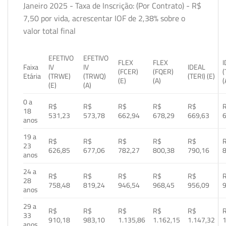
Janeiro 2025 - Taxa de Inscrição: (Por Contrato) - R$
7,50 por vida, acrescentar IOF de 2,38% sobre o
valor total final
EFETIVO
EFETIVO
FLEX
FLEX
Faixa
IV
IV
IDEAL
(FCER)
(FQER)
(
Etária
(TRWE)
(TRWQ)
(TERI) (E)
(E)
(A)
(
(E)
(A)
0 a
R$
R$
R$
R$
R$
18
531,23
573,78
662,94
678,29
669,63
anos
19 a
R$
R$
R$
R$
R$
23
626,85
677,06
782,27
800,38
790,16
anos
24 a
R$
R$
R$
R$
R$
28
758,48
819,24
946,54
968,45
956,09
anos
29 a
R$
R$
R$
R$
R$
33
910,18
983,10
1.135,86
1.162,15
1.147,32
1
anos