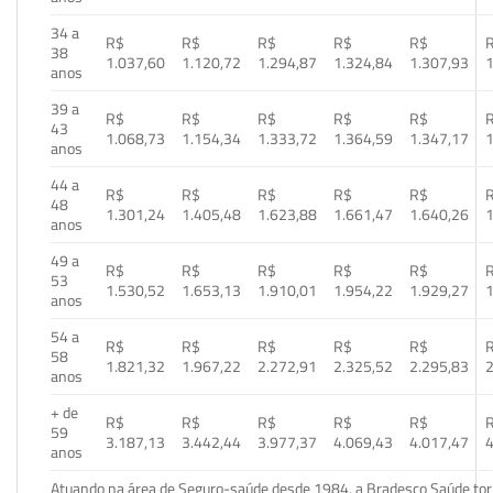
34 a
R$
R$
R$
R$
R$
38
1.037,60
1.120,72
1.294,87
1.324,84
1.307,93
1
anos
39 a
R$
R$
R$
R$
R$
43
1.068,73
1.154,34
1.333,72
1.364,59
1.347,17
1
anos
44 a
R$
R$
R$
R$
R$
48
1.301,24
1.405,48
1.623,88
1.661,47
1.640,26
1
anos
49 a
R$
R$
R$
R$
R$
53
1.530,52
1.653,13
1.910,01
1.954,22
1.929,27
1
anos
54 a
R$
R$
R$
R$
R$
58
1.821,32
1.967,22
2.272,91
2.325,52
2.295,83
2
anos
+ de
R$
R$
R$
R$
R$
59
3.187,13
3.442,44
3.977,37
4.069,43
4.017,47
4
anos
Atuando na área de Seguro-saúde desde 1984, a Bradesco Saúde torn