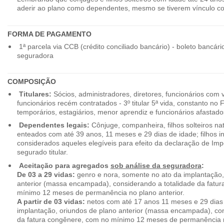
aderir ao plano como dependentes, mesmo se tiverem vínculo c
FORMA DE PAGAMENTO
1ª parcela via CCB (crédito conciliado bancário) - boleto bancári
seguradora
COMPOSIÇÃO
Titulares:
Sócios, administradores, diretores, funcionários com 
funcionários recém contratados - 3º titular 5ª vida, constanto no
temporários, estagiários, menor aprendiz e funcionários afastado
Dependentes legais:
Cônjuge, companheira, filhos solteiros nat
enteados com até 39 anos, 11 meses e 29 dias de idade; filhos in
considerados aqueles elegíveis para efeito da declaração de Im
segurado titular.
Aceitação para agregados
sob análise da seguradora
:
De 03 a 29 vidas:
genro e nora, somente no ato da implantação,
anterior (massa encampada), considerando a totalidade da fatu
mínimo 12 meses de permanência no plano anterior.
A partir de 03 vidas:
netos com até 17 anos 11 meses e 29 dias
implantação, oriundos de plano anterior (massa encampada), con
da fatura congênere, com no mínimo 12 meses de permanência n