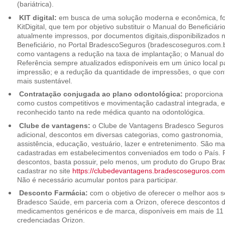
(bariátrica).
KIT digital:
em busca de uma solução moderna e econômica, foi
KitDigital, que tem por objetivo substituir o Manual do Beneficiári
atualmente impressos, por documentos digitais,disponibilizados 
Beneficiário, no Portal BradescoSeguros (bradescoseguros.com.br
como vantagens a redução na taxa de implantação; o Manual do B
Referência sempre atualizados edisponíveis em um único local p
impressão; e a redução da quantidade de impressões, o que cont
mais sustentável.
Contratação conjugada ao plano odontológica:
proporciona 
como custos competitivos e movimentação cadastral integrada,
reconhecido tanto na rede médica quanto na odontológica.
Clube de vantagens:
o Clube de Vantagens Bradesco Seguros 
adicional, descontos em diversas categorias, como gastronomia, 
assistência, educação, vestuário, lazer e entretenimento. São ma
cadastradas em estabelecimentos conveniados em todo o País. P
descontos, basta possuir, pelo menos, um produto do Grupo Bra
cadastrar no site
https://clubedevantagens.bradescoseguros.com
Não é necessário acumular pontos para participar.
Desconto Farmácia:
com o objetivo de oferecer o melhor aos se
Bradesco Saúde, em parceria com a Orizon, oferece descontos 
medicamentos genéricos e de marca, disponíveis em mais de 11 
credenciadas Orizon.