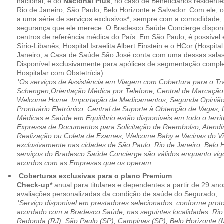
nacional, e do
Nacional Plus
, no caso de Beneficiários resident
Rio de Janeiro, São Paulo, Belo Horizonte e Salvador. Com ele, o
a uma série de serviços exclusivos*, sempre com a comodidade, 
segurança que ele merece. O Bradesco Saúde Concierge disponib
centros de referência médica do País. Em São Paulo, é possível 
Sírio-Libanês, Hospital Israelita Albert Einstein e o HCor (Hospit
Janeiro, a Casa de Saúde São José conta com uma dessas salas
Disponível exclusivamente para apólices de segmentação comple
Hospitalar com Obstetrícia).
*Os serviços de Assistência em Viagem com Cobertura para o Tr
Schengen,Orientação Médica por Telefone, Central de Marcação
Welcome Home, Importação de Medicamentos, Segunda Opinião 
Prontuário Eletrônico, Central de Suporte à Obtenção de Vagas, 
Médicas e Saúde em Equilíbrio estão disponíveis em todo o territó
Expressa de Documentos para Solicitação de Reembolso, Atend
Realização ou Coleta de Exames, Welcome Baby e Vacinas do Via
exclusivamente nas cidades de São Paulo, Rio de Janeiro, Belo H
serviços do Bradesco Saúde Concierge são válidos enquanto vig
acordos com as Empresas que os operam.
Coberturas exclusivas para o plano Premium
:
Check-up*
anual para titulares e dependentes a partir de 29 ano
avaliações personalizadas da condição de saúde do Segurado;
*Serviço disponível em prestadores selecionados, conforme prot
acordado com a Bradesco Saúde, nas seguintes localidades: Rio 
Redonda (RJ), São Paulo (SP), Campinas (SP), Belo Horizonte (M