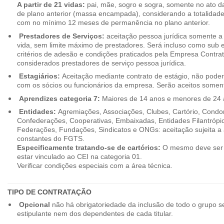
A partir de 21 vidas:
pai, mãe, sogro e sogra, somente no ato d
de plano anterior (massa encampada), considerando a totalidade
com no mínimo 12 meses de permanência no plano anterior.
Prestadores de Serviços:
aceitação pessoa jurídica somente a pa
vida, sem limite máximo de prestadores. Será incluso como sub e
critérios de adesão e condições praticados pela Empresa Contra
considerados prestadores de serviço pessoa jurídica.
Estagiários:
Aceitação mediante contrato de estágio, não poderão
com os sócios ou funcionários da empresa. Serão aceitos somente
Aprendizes categoria 7:
Maiores de 14 anos e menores de 24 
Entidades:
Agremiações, Associações, Clubes, Cartório, Condo
Confederações, Cooperativas, Embaixadas, Entidades Filantrópic
Federações, Fundações, Sindicatos e ONGs: aceitação sujeita a a
constantes do FGTS.
Especificamente tratando-se de cartórios:
O mesmo deve ser 
estar vinculado ao CEI na categoria 01.
Verificar condições especiais com a área técnica.
TIPO DE CONTRATAÇÃO
Opcional
não há obrigatoriedade da inclusão de todo o grupo s
estipulante nem dos dependentes de cada titular.