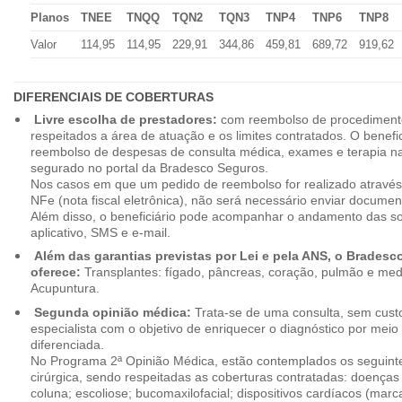
Planos
TNEE
TNQQ
TQN2
TQN3
TNP4
TNP6
TNP8
Valor
114,95
114,95
229,91
344,86
459,81
689,72
919,62
DIFERENCIAIS DE COBERTURAS
Livre escolha de prestadores:
com reembolso de procedimento
respeitados a área de atuação e os limites contratados. O benefici
reembolso de despesas de consulta médica, exames e terapia na
segurado no portal da Bradesco Seguros.
Nos casos em que um pedido de reembolso for realizado através
NFe (nota fiscal eletrônica), não será necessário enviar document
Além disso, o beneficiário pode acompanhar o andamento das soli
aplicativo, SMS e e-mail.
Além das garantias previstas por Lei e pela ANS, o Brades
oferece:
Transplantes: fígado, pâncreas, coração, pulmão e me
Acupuntura.
Segunda opinião médica:
Trata-se de uma consulta, sem custo
especialista com o objetivo de enriquecer o diagnóstico por mei
diferenciada.
No Programa 2ª Opinião Médica, estão contemplados os seguint
cirúrgica, sendo respeitadas as coberturas contratadas: doenças
coluna; escoliose; bucomaxilofacial; dispositivos cardíacos (mar