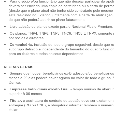
Para o sócio e/ou funcionário que não desejar participar da apól
deverá ser enviado uma cópia da carteirinha ou a carta de perma
(desde que o plano atual não tenha sido contratado pelo mesmo
está residindo no Exterior, juntamente com a carta de abdicação,
de que não poderá aderir ao plano futuramente.
Livre adesão de planos exceto para o Nacional Plus e Premium.
Os planos: TNP4, TNP6, TNP8, TNC6, TNC8 E TNPX, somente p
por sócios e diretores.
Compulsória:
inclusão de todo o grupo segurável, desde que na
subgrupo definido e independente do tamanho do quadro funciona
para os titulares e todos os seus dependentes.
REGRAS GERAIS
Sempre que houver beneficiários ex-Bradesco e/ou beneficiário
meses e 29 dias poderá haver agravo no valor de todo o grupo. So
técnica.
Empresas Individuais exceto Eireli -
tempo mínimo de abertura
superior à 06 meses.
Titular:
a assinatura do contrato de adesão deve ser exatament
entregue (RG ou CNH), é obrigatório informar também o número 
titular.