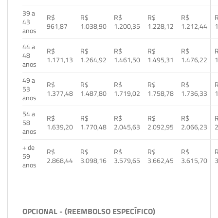
39 a
R$
R$
R$
R$
R$
43
961,87
1.038,90
1.200,35
1.228,12
1.212,44
1
anos
44 a
R$
R$
R$
R$
R$
48
1.171,13
1.264,92
1.461,50
1.495,31
1.476,22
1
anos
49 a
R$
R$
R$
R$
R$
53
1.377,48
1.487,80
1.719,02
1.758,78
1.736,33
1
anos
54 a
R$
R$
R$
R$
R$
58
1.639,20
1.770,48
2.045,63
2.092,95
2.066,23
2
anos
+ de
R$
R$
R$
R$
R$
59
2.868,44
3.098,16
3.579,65
3.662,45
3.615,70
3
anos
OPCIONAL - (REEMBOLSO ESPECÍFICO)