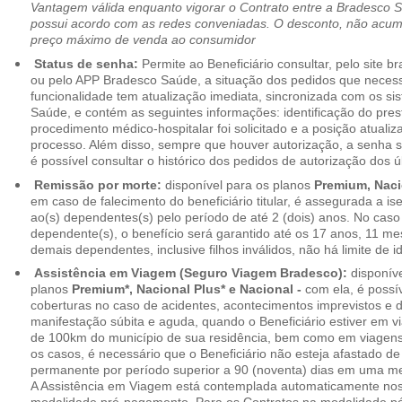
Vantagem válida enquanto vigorar o Contrato entre a Bradesco 
possui acordo com as redes conveniadas. O desconto, não acumul
preço máximo de venda ao consumidor
Status de senha:
Permite ao Beneficiário consultar, pelo site 
ou pelo APP Bradesco Saúde, a situação dos pedidos que necess
funcionalidade tem atualização imediata, sincronizada com os s
Saúde, e contém as seguintes informações: identificação do pres
procedimento médico-hospitalar foi solicitado e a posição atuali
processo. Além disso, sempre que houver autorização, a senha
é possível consultar o histórico dos pedidos de autorização dos ú
Remissão por morte:
disponível para os planos
Premium, Naci
em caso de falecimento do beneficiário titular, é assegurada a 
ao(s) dependentes(s) pelo período de até 2 (dois) anos. No caso 
dependente(s), o benefício será garantido até os 17 anos, 11 me
demais dependentes, inclusive filhos inválidos, não há limite de i
Assistência em Viagem (Seguro Viagem Bradesco):
disponíve
planos
Premium*, Nacional Plus* e Nacional -
com ela, é possí
coberturas no caso de acidentes, acontecimentos imprevistos e
manifestação súbita e aguda, quando o Beneficiário estiver em v
de 100km do município de sua residência, bem como em viagens
os casos, é necessário que o Beneficiário não esteja afastado de
permanente por período superior a 90 (noventa) dias em uma 
A Assistência em Viagem está contemplada automaticamente nos