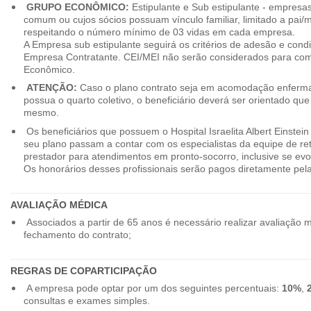
GRUPO ECONÔMICO:
Estipulante e Sub estipulante - empres
comum ou cujos sócios possuam vínculo familiar, limitado a pai/mã
respeitando o número mínimo de 03 vidas em cada empresa.
A Empresa sub estipulante seguirá os critérios de adesão e cond
Empresa Contratante. CEI/MEI não serão considerados para co
Econômico.
ATENÇÃO:
Caso o plano contrato seja em acomodação enferma
possua o quarto coletivo, o beneficiário deverá ser orientado qu
mesmo.
Os beneficiários que possuem o Hospital Israelita Albert Einstein
seu plano passam a contar com os especialistas da equipe de r
prestador para atendimentos em pronto-socorro, inclusive se evo
Os honorários desses profissionais serão pagos diretamente pe
AVALIAÇÃO MÉDICA
Associados a partir de 65 anos é necessário realizar avaliação 
fechamento do contrato;
REGRAS DE COPARTICIPAÇÃO
A empresa pode optar por um dos seguintes percentuais:
10%
,
consultas e exames simples.