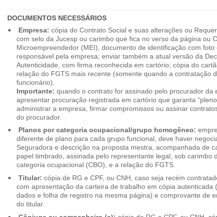
DOCUMENTOS NECESSÁRIOS
Empresa:
cópia do Contrato Social e suas alterações ou Reque
com selo da Jucesp ou carimbo que fica no verso da página ou Ce
Microempreendedor (MEI), documento de identificação com foto 
responsável pela empresa; enviar também a atual versão da Dec
Autenticidade, com firma reconhecida em cartório; cópia do cart
relação do FGTS mais recente (somente quando a contratação d
funcionário).
Importante:
quando o contrato for assinado pelo procurador da
apresentar procuração registrada em cartório que garanta “plen
administrar a empresa, firmar compromissos ou assinar contrat
do procurador.
Planos por categoria ocupacional/grupo homogêneo:
empres
diferente de plano para cada grupo funcional, deve haver negoc
Seguradora e descrição na proposta mestra, acompanhada de c
papel timbrado, assinada pelo representante legal, sob carimbo d
categoria ocupacional (CBO), e a relação do FGTS.
Titular:
cópia de RG e CPF, ou CNH, caso seja recém contrata
com apresentação da carteira de trabalho em cópia autenticada (f
dados e folha de registro na mesma página) e comprovante de 
do titular.
Cônjuge ou companheiro (a):
cópia de RG e CPF, ou CNH, cóp