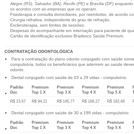
Alegre (RS), Salvador (BA), Recife (PE) e Brasília (DF) enquanto
os acordos com as empresas que os operam.
Fisioterapia e consulta domiciliares, por reembolso, de acordo co
Cirurgia refrativa, independente do grau de refração;
Escleroterapia, sem limites de sessões;
Despesas do acompanhante em internação para paciente de qua
Cartão de identificação exclusivo Bradesco Saúde Premium.
CONTRATAÇÃO ODONTOLÓGICA
Para a contratação do plano odonto conjugado com saúde some
compulsória, todos os beneficiários que aderirem ao saúde dev
odonto.
Dental conjugado com saúde de 03 a 29 vidas - compulsório.
Padrão
Premium
Premium
Premium
Premium
Doc
Top 1 X
Top 3 X
Top 4 X
Top 5 X
R$ 23,67
R$ 94,21
R$ 145,77
R$ 168,27
R$ 192,68
Dental conjugado com saúde de 30 a 199 vidas - compulsório
Padrão
Premium
Premium
Premium
Premium
Doc
Top 1 X
Top 3 X
Top 4 X
Top 5 X