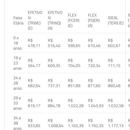
EFETIVO
EFETIVO
FLEX
FLEX
Faixa
IV
IV
IDEAL
(FCER)
(FQER)
(
Etária
(TRWE)
(TRWQ)
(TERI) (E)
(E)
(A)
(
(E)
(A)
0 a
R$
R$
R$
R$
R$
18
478,11
516,40
596,65
610,46
602,67
anos
19 a
R$
R$
R$
R$
R$
23
564,17
609,35
704,05
720,34
711,15
anos
24 a
R$
R$
R$
R$
R$
28
682,64
737,31
851,89
871,60
860,48
anos
29 a
R$
R$
R$
R$
R$
33
819,17
884,78
1.022,28
1.045,93
1.032,58
1
anos
34 a
R$
R$
R$
R$
R$
38
933,85
1.008,64
1.165,39
1.192,35
1.177,13
1
anos