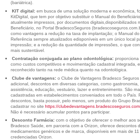
(bariátrica).
KIT digital:
em busca de uma solução moderna e econômica, foi
KitDigital, que tem por objetivo substituir o Manual do Beneficiári
atualmente impressos, por documentos digitais,disponibilizados 
Beneficiário, no Portal BradescoSeguros (bradescoseguros.com.br
como vantagens a redução na taxa de implantação; o Manual do B
Referência sempre atualizados edisponíveis em um único local p
impressão; e a redução da quantidade de impressões, o que cont
mais sustentável.
Contratação conjugada ao plano odontológica:
proporciona 
como custos competitivos e movimentação cadastral integrada,
reconhecido tanto na rede médica quanto na odontológica.
Clube de vantagens:
o Clube de Vantagens Bradesco Seguros 
adicional, descontos em diversas categorias, como gastronomia, 
assistência, educação, vestuário, lazer e entretenimento. São ma
cadastradas em estabelecimentos conveniados em todo o País. P
descontos, basta possuir, pelo menos, um produto do Grupo Bra
cadastrar no site
https://clubedevantagens.bradescoseguros.com
Não é necessário acumular pontos para participar.
Desconto Farmácia:
com o objetivo de oferecer o melhor aos se
Bradesco Saúde, em parceria com a Orizon, oferece descontos 
medicamentos genéricos e de marca, disponíveis em mais de 11 
credenciadas Orizon.