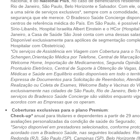
nacional, e do
Nacional Plus
, no caso de Beneficiários resident
Rio de Janeiro, São Paulo, Belo Horizonte e Salvador. Com ele, o
a uma série de serviços exclusivos*, sempre com a comodidade, 
segurança que ele merece. O Bradesco Saúde Concierge disponib
centros de referência médica do País. Em São Paulo, é possível 
Sírio-Libanês, Hospital Israelita Albert Einstein e o HCor (Hospit
Janeiro, a Casa de Saúde São José conta com uma dessas salas
Disponível exclusivamente para apólices de segmentação comple
Hospitalar com Obstetrícia).
*Os serviços de Assistência em Viagem com Cobertura para o Tr
Schengen,Orientação Médica por Telefone, Central de Marcação
Welcome Home, Importação de Medicamentos, Segunda Opinião 
Prontuário Eletrônico, Central de Suporte à Obtenção de Vagas, 
Médicas e Saúde em Equilíbrio estão disponíveis em todo o territó
Expressa de Documentos para Solicitação de Reembolso, Atend
Realização ou Coleta de Exames, Welcome Baby e Vacinas do Via
exclusivamente nas cidades de São Paulo, Rio de Janeiro, Belo H
serviços do Bradesco Saúde Concierge são válidos enquanto vig
acordos com as Empresas que os operam.
Coberturas exclusivas para o plano Premium
:
Check-up*
anual para titulares e dependentes a partir de 29 ano
avaliações personalizadas da condição de saúde do Segurado;
*Serviço disponível em prestadores selecionados, conforme prot
acordado com a Bradesco Saúde, nas seguintes localidades: Rio 
Redonda (RJ), São Paulo (SP), Campinas (SP), Belo Horizonte (M