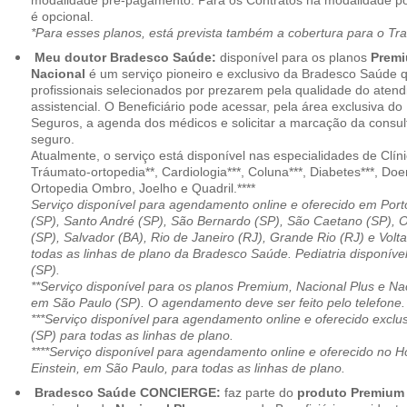
modalidade pré-pagamento. Para os Contratos na modalidade pó
é opcional.
*Para esses planos, está prevista também a cobertura para o Tr
Meu doutor Bradesco Saúde:
disponível para os planos
Premi
Nacional
é um serviço pioneiro e exclusivo da Bradesco Saúde 
profissionais selecionados por prezarem pela qualidade do aten
assistencial. O Beneficiário pode acessar, pela área exclusiva do
Seguros, a agenda dos médicos e solicitar a marcação da consult
seguro.
Atualmente, o serviço está disponível nas especialidades de Clíni
Tráumato-ortopedia**, Cardiologia***, Coluna***, Diabetes***, Do
Ortopedia Ombro, Joelho e Quadril.****
Serviço disponível para agendamento online e oferecido em Port
(SP), Santo André (SP), São Bernardo (SP), São Caetano (SP), 
(SP), Salvador (BA), Rio de Janeiro (RJ), Grande Rio (RJ) e Vol
todas as linhas de plano da Bradesco Saúde. Pediatria disponí
(SP).
**Serviço disponível para os planos Premium, Nacional Plus e Na
em São Paulo (SP). O agendamento deve ser feito pelo telefone.
***Serviço disponível para agendamento online e oferecido excl
(SP) para todas as linhas de plano.
****Serviço disponível para agendamento online e oferecido no Hosp
Einstein, em São Paulo, para todas as linhas de plano.
Bradesco Saúde CONCIERGE:
faz parte do
produto Premiu