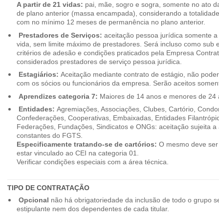
A partir de 21 vidas:
pai, mãe, sogro e sogra, somente no ato d
de plano anterior (massa encampada), considerando a totalidade
com no mínimo 12 meses de permanência no plano anterior.
Prestadores de Serviços:
aceitação pessoa jurídica somente a pa
vida, sem limite máximo de prestadores. Será incluso como sub e
critérios de adesão e condições praticados pela Empresa Contra
considerados prestadores de serviço pessoa jurídica.
Estagiários:
Aceitação mediante contrato de estágio, não poderão
com os sócios ou funcionários da empresa. Serão aceitos somente
Aprendizes categoria 7:
Maiores de 14 anos e menores de 24 
Entidades:
Agremiações, Associações, Clubes, Cartório, Condo
Confederações, Cooperativas, Embaixadas, Entidades Filantrópic
Federações, Fundações, Sindicatos e ONGs: aceitação sujeita a a
constantes do FGTS.
Especificamente tratando-se de cartórios:
O mesmo deve ser 
estar vinculado ao CEI na categoria 01.
Verificar condições especiais com a área técnica.
TIPO DE CONTRATAÇÃO
Opcional
não há obrigatoriedade da inclusão de todo o grupo s
estipulante nem dos dependentes de cada titular.