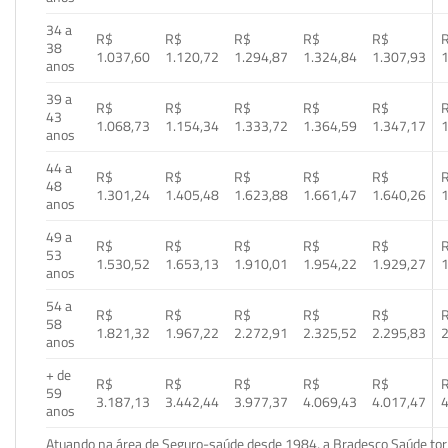
34 a
R$
R$
R$
R$
R$
38
1.037,60
1.120,72
1.294,87
1.324,84
1.307,93
1
anos
39 a
R$
R$
R$
R$
R$
43
1.068,73
1.154,34
1.333,72
1.364,59
1.347,17
1
anos
44 a
R$
R$
R$
R$
R$
48
1.301,24
1.405,48
1.623,88
1.661,47
1.640,26
1
anos
49 a
R$
R$
R$
R$
R$
53
1.530,52
1.653,13
1.910,01
1.954,22
1.929,27
1
anos
54 a
R$
R$
R$
R$
R$
58
1.821,32
1.967,22
2.272,91
2.325,52
2.295,83
2
anos
+ de
R$
R$
R$
R$
R$
59
3.187,13
3.442,44
3.977,37
4.069,43
4.017,47
4
anos
Atuando na área de Seguro-saúde desde 1984, a Bradesco Saúde torn