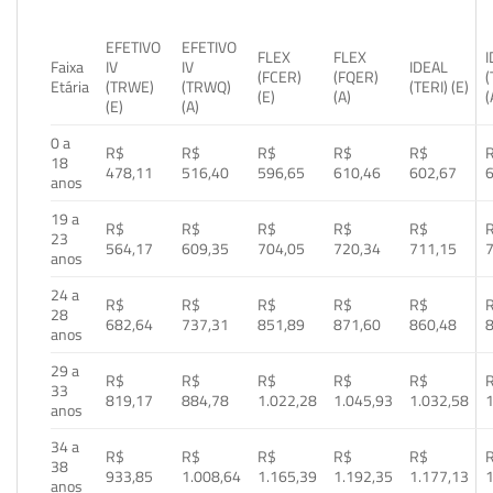
EFETIVO
EFETIVO
FLEX
FLEX
Faixa
IV
IV
IDEAL
(FCER)
(FQER)
(
Etária
(TRWE)
(TRWQ)
(TERI) (E)
(E)
(A)
(
(E)
(A)
0 a
R$
R$
R$
R$
R$
18
478,11
516,40
596,65
610,46
602,67
anos
19 a
R$
R$
R$
R$
R$
23
564,17
609,35
704,05
720,34
711,15
anos
24 a
R$
R$
R$
R$
R$
28
682,64
737,31
851,89
871,60
860,48
anos
29 a
R$
R$
R$
R$
R$
33
819,17
884,78
1.022,28
1.045,93
1.032,58
1
anos
34 a
R$
R$
R$
R$
R$
38
933,85
1.008,64
1.165,39
1.192,35
1.177,13
1
anos