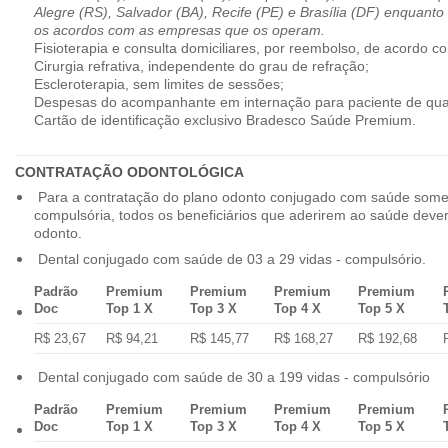
Alegre (RS), Salvador (BA), Recife (PE) e Brasília (DF) enquanto
os acordos com as empresas que os operam.
Fisioterapia e consulta domiciliares, por reembolso, de acordo co
Cirurgia refrativa, independente do grau de refração;
Escleroterapia, sem limites de sessões;
Despesas do acompanhante em internação para paciente de qua
Cartão de identificação exclusivo Bradesco Saúde Premium.
CONTRATAÇÃO ODONTOLÓGICA
Para a contratação do plano odonto conjugado com saúde some
compulsória, todos os beneficiários que aderirem ao saúde dev
odonto.
Dental conjugado com saúde de 03 a 29 vidas - compulsório.
Padrão
Premium
Premium
Premium
Premium
Doc
Top 1 X
Top 3 X
Top 4 X
Top 5 X
R$ 23,67
R$ 94,21
R$ 145,77
R$ 168,27
R$ 192,68
Dental conjugado com saúde de 30 a 199 vidas - compulsório
Padrão
Premium
Premium
Premium
Premium
Doc
Top 1 X
Top 3 X
Top 4 X
Top 5 X