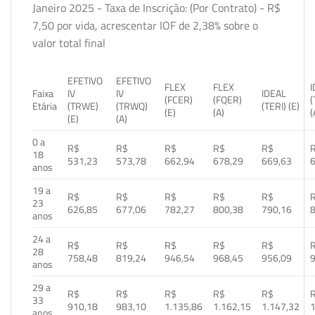
Janeiro 2025 - Taxa de Inscrição: (Por Contrato) - R$
7,50 por vida, acrescentar IOF de 2,38% sobre o
valor total final
EFETIVO
EFETIVO
FLEX
FLEX
Faixa
IV
IV
IDEAL
(FCER)
(FQER)
(
Etária
(TRWE)
(TRWQ)
(TERI) (E)
(E)
(A)
(
(E)
(A)
0 a
R$
R$
R$
R$
R$
18
531,23
573,78
662,94
678,29
669,63
anos
19 a
R$
R$
R$
R$
R$
23
626,85
677,06
782,27
800,38
790,16
anos
24 a
R$
R$
R$
R$
R$
28
758,48
819,24
946,54
968,45
956,09
anos
29 a
R$
R$
R$
R$
R$
33
910,18
983,10
1.135,86
1.162,15
1.147,32
1
anos