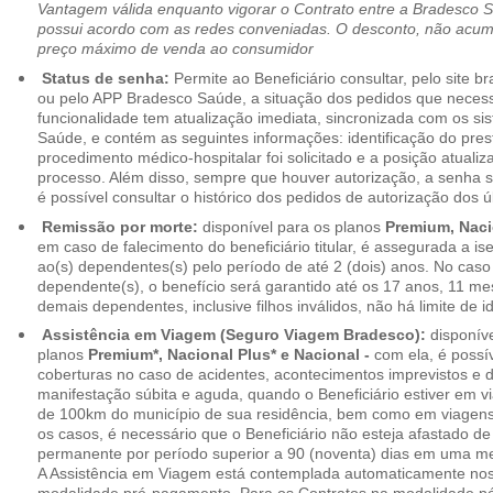
Vantagem válida enquanto vigorar o Contrato entre a Bradesco 
possui acordo com as redes conveniadas. O desconto, não acumul
preço máximo de venda ao consumidor
Status de senha:
Permite ao Beneficiário consultar, pelo site 
ou pelo APP Bradesco Saúde, a situação dos pedidos que necess
funcionalidade tem atualização imediata, sincronizada com os s
Saúde, e contém as seguintes informações: identificação do pres
procedimento médico-hospitalar foi solicitado e a posição atuali
processo. Além disso, sempre que houver autorização, a senha
é possível consultar o histórico dos pedidos de autorização dos ú
Remissão por morte:
disponível para os planos
Premium, Naci
em caso de falecimento do beneficiário titular, é assegurada a 
ao(s) dependentes(s) pelo período de até 2 (dois) anos. No caso 
dependente(s), o benefício será garantido até os 17 anos, 11 me
demais dependentes, inclusive filhos inválidos, não há limite de i
Assistência em Viagem (Seguro Viagem Bradesco):
disponíve
planos
Premium*, Nacional Plus* e Nacional -
com ela, é possí
coberturas no caso de acidentes, acontecimentos imprevistos e
manifestação súbita e aguda, quando o Beneficiário estiver em v
de 100km do município de sua residência, bem como em viagens
os casos, é necessário que o Beneficiário não esteja afastado de
permanente por período superior a 90 (noventa) dias em uma 
A Assistência em Viagem está contemplada automaticamente nos