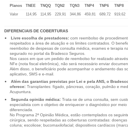
Planos
TNEE
TNQQ
TQN2
TQN3
TNP4
TNP6
TNP8
Valor
114,95
114,95
229,91
344,86
459,81
689,72
919,62
DIFERENCIAIS DE COBERTURAS
Livre escolha de prestadores:
com reembolso de procedimento
respeitados a área de atuação e os limites contratados. O benefici
reembolso de despesas de consulta médica, exames e terapia na
segurado no portal da Bradesco Seguros.
Nos casos em que um pedido de reembolso for realizado através
NFe (nota fiscal eletrônica), não será necessário enviar document
Além disso, o beneficiário pode acompanhar o andamento das soli
aplicativo, SMS e e-mail.
Além das garantias previstas por Lei e pela ANS, o Brades
oferece:
Transplantes: fígado, pâncreas, coração, pulmão e me
Acupuntura.
Segunda opinião médica:
Trata-se de uma consulta, sem custo
especialista com o objetivo de enriquecer o diagnóstico por mei
diferenciada.
No Programa 2ª Opinião Médica, estão contemplados os seguint
cirúrgica, sendo respeitadas as coberturas contratadas: doenças
coluna; escoliose; bucomaxilofacial; dispositivos cardíacos (mar