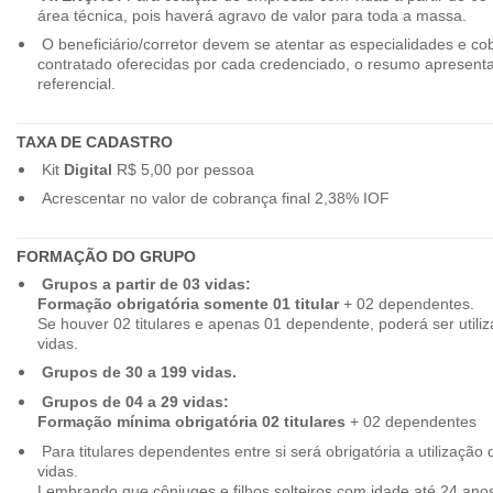
área técnica, pois haverá agravo de valor para toda a massa.
O beneficiário/corretor devem se atentar as especialidades e co
contratado oferecidas por cada credenciado, o resumo apresenta
referencial.
TAXA DE CADASTRO
Kit
Digital
R$ 5,00 por pessoa
Acrescentar no valor de cobrança final 2,38% IOF
FORMAÇÃO DO GRUPO
Grupos a partir de 03 vidas:
Formação obrigatória somente 01 titular
+ 02 dependentes.
Se houver 02 titulares e apenas 01 dependente, poderá ser utiliz
vidas.
Grupos de 30 a 199 vidas.
Grupos de 04 a 29 vidas:
Formação mínima obrigatória 02 titulares
+ 02 dependentes
Para titulares dependentes entre si será obrigatória a utilização d
vidas.
Lembrando que cônjuges e filhos solteiros com idade até 24 ano