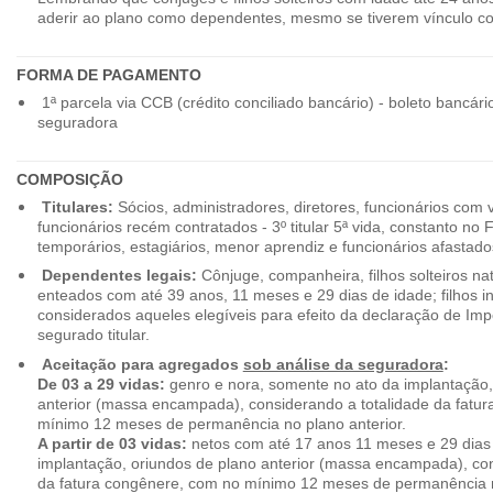
aderir ao plano como dependentes, mesmo se tiverem vínculo c
FORMA DE PAGAMENTO
1ª parcela via CCB (crédito conciliado bancário) - boleto bancári
seguradora
COMPOSIÇÃO
Titulares:
Sócios, administradores, diretores, funcionários com 
funcionários recém contratados - 3º titular 5ª vida, constanto no
temporários, estagiários, menor aprendiz e funcionários afastado
Dependentes legais:
Cônjuge, companheira, filhos solteiros nat
enteados com até 39 anos, 11 meses e 29 dias de idade; filhos in
considerados aqueles elegíveis para efeito da declaração de Im
segurado titular.
Aceitação para agregados
sob análise da seguradora
:
De 03 a 29 vidas:
genro e nora, somente no ato da implantação,
anterior (massa encampada), considerando a totalidade da fatu
mínimo 12 meses de permanência no plano anterior.
A partir de 03 vidas:
netos com até 17 anos 11 meses e 29 dias
implantação, oriundos de plano anterior (massa encampada), con
da fatura congênere, com no mínimo 12 meses de permanência n