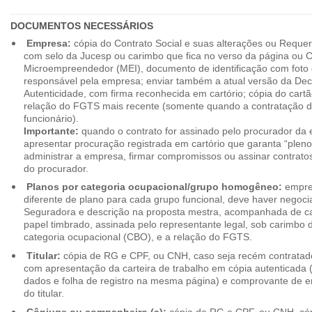
DOCUMENTOS NECESSÁRIOS
Empresa:
cópia do Contrato Social e suas alterações ou Reque
com selo da Jucesp ou carimbo que fica no verso da página ou Ce
Microempreendedor (MEI), documento de identificação com foto 
responsável pela empresa; enviar também a atual versão da Dec
Autenticidade, com firma reconhecida em cartório; cópia do cart
relação do FGTS mais recente (somente quando a contratação d
funcionário).
Importante:
quando o contrato for assinado pelo procurador da
apresentar procuração registrada em cartório que garanta “plen
administrar a empresa, firmar compromissos ou assinar contrat
do procurador.
Planos por categoria ocupacional/grupo homogêneo:
empres
diferente de plano para cada grupo funcional, deve haver negoc
Seguradora e descrição na proposta mestra, acompanhada de c
papel timbrado, assinada pelo representante legal, sob carimbo d
categoria ocupacional (CBO), e a relação do FGTS.
Titular:
cópia de RG e CPF, ou CNH, caso seja recém contrata
com apresentação da carteira de trabalho em cópia autenticada (f
dados e folha de registro na mesma página) e comprovante de 
do titular.
Cônjuge ou companheiro (a):
cópia de RG e CPF, ou CNH, cóp