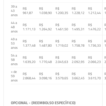
39 a
R$
R$
R$
R$
R$
43
961,87
1.038,90
1.200,35
1.228,12
1.212,44
1
anos
44 a
R$
R$
R$
R$
R$
48
1.171,13
1.264,92
1.461,50
1.495,31
1.476,22
1
anos
49 a
R$
R$
R$
R$
R$
53
1.377,48
1.487,80
1.719,02
1.758,78
1.736,33
1
anos
54 a
R$
R$
R$
R$
R$
58
1.639,20
1.770,48
2.045,63
2.092,95
2.066,23
2
anos
+ de
R$
R$
R$
R$
R$
59
2.868,44
3.098,16
3.579,65
3.662,45
3.615,70
3
anos
OPCIONAL - (REEMBOLSO ESPECÍFICO)