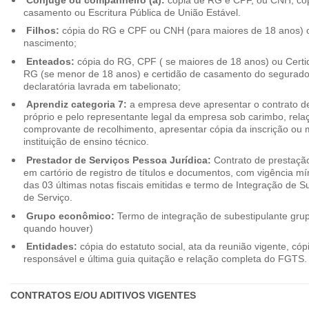
casamento ou Escritura Pública de União Estável.
Filhos:
cópia do RG e CPF ou CNH (para maiores de 18 anos) o
nascimento;
Enteados:
cópia do RG, CPF ( se maiores de 18 anos) ou Cert
RG (se menor de 18 anos) e certidão de casamento do segurado t
declaratória lavrada em tabelionato;
Aprendiz categoria 7:
a empresa deve apresentar o contrato de
próprio e pelo representante legal da empresa sob carimbo, rel
comprovante de recolhimento, apresentar cópia da inscrição ou 
instituição de ensino técnico.
Prestador de Serviços Pessoa Jurídica:
Contrato de prestação
em cartório de registro de títulos e documentos, com vigência m
das 03 últimas notas fiscais emitidas e termo de Integração de S
de Serviço.
Grupo econômico:
Termo de integração de subestipulante gr
quando houver)
Entidades:
cópia do estatuto social, ata da reunião vigente, c
responsável e última guia quitação e relação completa do FGTS.
CONTRATOS E/OU ADITIVOS VIGENTES