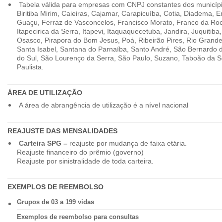
Tabela válida para empresas com CNPJ constantes dos município
Biritiba Mirim, Caieiras, Cajamar, Carapicuíba, Cotia, Diadema,
Guaçu, Ferraz de Vasconcelos, Francisco Morato, Franco da Ro
Itapecirica da Serra, Itapevi, Itaquaquecetuba, Jandira, Juquitiba
Osasco, Pirapora do Bom Jesus, Poá, Ribeirão Pires, Rio Grande
Santa Isabel, Santana do Parnaíba, Santo André, São Bernardo
do Sul, São Lourenço da Serra, São Paulo, Suzano, Taboão da 
Paulista.
ÁREA DE UTILIZAÇÃO
A área de abrangência de utilização é a nível nacional
REAJUSTE DAS MENSALIDADES
Carteira SPG –
reajuste por mudança de faixa etária.
Reajuste financeiro do prêmio (governo)
Reajuste por sinistralidade de toda carteira.
EXEMPLOS DE REEMBOLSO
Grupos de 03 a 199 vidas
Exemplos de reembolso para consultas