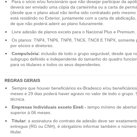
Para o sócio e/ou funcionário que não desejar participar da apól
deverá ser enviado uma cópia da carteirinha ou a carta de perma
(desde que o plano atual não tenha sido contratado pelo mesmo
está residindo no Exterior, juntamente com a carta de abdicação,
de que não poderá aderir ao plano futuramente.
Livre adesão de planos exceto para o Nacional Plus e Premium.
Os planos: TNP4, TNP6, TNP8, TNC6, TNC8 E TNPX, somente p
por sócios e diretores.
Compulsória:
inclusão de todo o grupo segurável, desde que na
subgrupo definido e independente do tamanho do quadro funciona
para os titulares e todos os seus dependentes.
REGRAS GERAIS
Sempre que houver beneficiários ex-Bradesco e/ou beneficiário
meses e 29 dias poderá haver agravo no valor de todo o grupo. So
técnica.
Empresas Individuais exceto Eireli -
tempo mínimo de abertura
superior à 06 meses.
Titular:
a assinatura do contrato de adesão deve ser exatament
entregue (RG ou CNH), é obrigatório informar também o número 
titular.