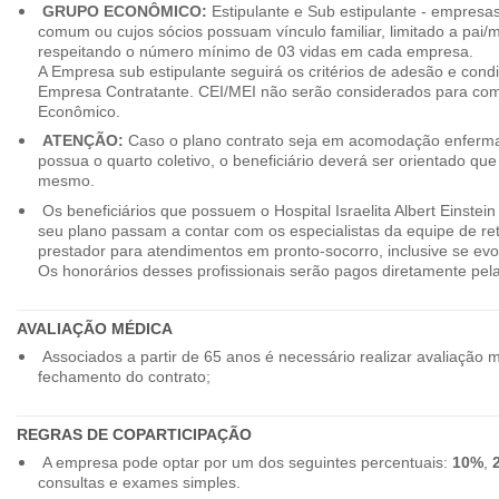
GRUPO ECONÔMICO:
Estipulante e Sub estipulante - empres
comum ou cujos sócios possuam vínculo familiar, limitado a pai/mã
respeitando o número mínimo de 03 vidas em cada empresa.
A Empresa sub estipulante seguirá os critérios de adesão e cond
Empresa Contratante. CEI/MEI não serão considerados para co
Econômico.
ATENÇÃO:
Caso o plano contrato seja em acomodação enferma
possua o quarto coletivo, o beneficiário deverá ser orientado qu
mesmo.
Os beneficiários que possuem o Hospital Israelita Albert Einstein
seu plano passam a contar com os especialistas da equipe de r
prestador para atendimentos em pronto-socorro, inclusive se evo
Os honorários desses profissionais serão pagos diretamente pe
AVALIAÇÃO MÉDICA
Associados a partir de 65 anos é necessário realizar avaliação 
fechamento do contrato;
REGRAS DE COPARTICIPAÇÃO
A empresa pode optar por um dos seguintes percentuais:
10%
,
consultas e exames simples.