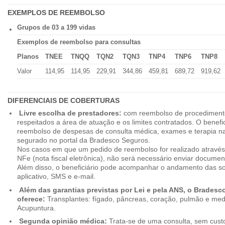
EXEMPLOS DE REEMBOLSO
Grupos de 03 a 199 vidas
Exemplos de reembolso para consultas
Planos
TNEE
TNQQ
TQN2
TQN3
TNP4
TNP6
TNP8
Valor
114,95
114,95
229,91
344,86
459,81
689,72
919,62
DIFERENCIAIS DE COBERTURAS
Livre escolha de prestadores:
com reembolso de procedimento
respeitados a área de atuação e os limites contratados. O benefici
reembolso de despesas de consulta médica, exames e terapia na
segurado no portal da Bradesco Seguros.
Nos casos em que um pedido de reembolso for realizado através
NFe (nota fiscal eletrônica), não será necessário enviar document
Além disso, o beneficiário pode acompanhar o andamento das soli
aplicativo, SMS e e-mail.
Além das garantias previstas por Lei e pela ANS, o Brades
oferece:
Transplantes: fígado, pâncreas, coração, pulmão e me
Acupuntura.
Segunda opinião médica:
Trata-se de uma consulta, sem custo