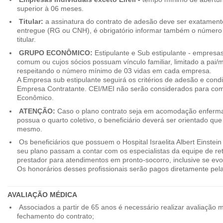
superior à 06 meses.
Titular:
a assinatura do contrato de adesão deve ser exatament
entregue (RG ou CNH), é obrigatório informar também o número 
titular.
GRUPO ECONÔMICO:
Estipulante e Sub estipulante - empres
comum ou cujos sócios possuam vínculo familiar, limitado a pai/mã
respeitando o número mínimo de 03 vidas em cada empresa.
A Empresa sub estipulante seguirá os critérios de adesão e cond
Empresa Contratante. CEI/MEI não serão considerados para co
Econômico.
ATENÇÃO:
Caso o plano contrato seja em acomodação enferma
possua o quarto coletivo, o beneficiário deverá ser orientado qu
mesmo.
Os beneficiários que possuem o Hospital Israelita Albert Einstein
seu plano passam a contar com os especialistas da equipe de r
prestador para atendimentos em pronto-socorro, inclusive se evo
Os honorários desses profissionais serão pagos diretamente pe
AVALIAÇÃO MÉDICA
Associados a partir de 65 anos é necessário realizar avaliação 
fechamento do contrato;