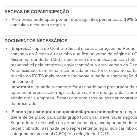
REGRAS DE COPARTICIPAÇÃO
A empresa pode optar por um dos seguintes percentuais:
10%
,
consultas e exames simples.
DOCUMENTOS NECESSÁRIOS
Empresa:
cópia do Contrato Social e suas alterações ou Reque
com selo da Jucesp ou carimbo que fica no verso da página ou Ce
Microempreendedor (MEI), documento de identificação com foto 
responsável pela empresa; enviar também a atual versão da Dec
Autenticidade, com firma reconhecida em cartório; cópia do cart
relação do FGTS mais recente (somente quando a contratação d
funcionário).
Importante:
quando o contrato for assinado pelo procurador da
apresentar procuração registrada em cartório que garanta “plen
administrar a empresa, firmar compromissos ou assinar contrat
do procurador.
Planos por categoria ocupacional/grupo homogêneo:
empres
diferente de plano para cada grupo funcional, deve haver negoc
Seguradora e descrição na proposta mestra, acompanhada de c
papel timbrado, assinada pelo representante legal, sob carimbo d
categoria ocupacional (CBO), e a relação do FGTS.