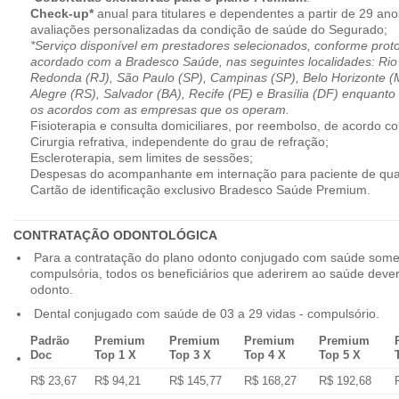
Check-up*
anual para titulares e dependentes a partir de 29 ano
avaliações personalizadas da condição de saúde do Segurado;
*Serviço disponível em prestadores selecionados, conforme prot
acordado com a Bradesco Saúde, nas seguintes localidades: Rio 
Redonda (RJ), São Paulo (SP), Campinas (SP), Belo Horizonte (M
Alegre (RS), Salvador (BA), Recife (PE) e Brasília (DF) enquanto
os acordos com as empresas que os operam.
Fisioterapia e consulta domiciliares, por reembolso, de acordo co
Cirurgia refrativa, independente do grau de refração;
Escleroterapia, sem limites de sessões;
Despesas do acompanhante em internação para paciente de qua
Cartão de identificação exclusivo Bradesco Saúde Premium.
CONTRATAÇÃO ODONTOLÓGICA
Para a contratação do plano odonto conjugado com saúde some
compulsória, todos os beneficiários que aderirem ao saúde dev
odonto.
Dental conjugado com saúde de 03 a 29 vidas - compulsório.
Padrão
Premium
Premium
Premium
Premium
Doc
Top 1 X
Top 3 X
Top 4 X
Top 5 X
R$ 23,67
R$ 94,21
R$ 145,77
R$ 168,27
R$ 192,68