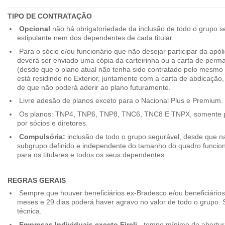
TIPO DE CONTRATAÇÃO
Opcional
não há obrigatoriedade da inclusão de todo o grupo s
estipulante nem dos dependentes de cada titular.
Para o sócio e/ou funcionário que não desejar participar da apól
deverá ser enviado uma cópia da carteirinha ou a carta de perma
(desde que o plano atual não tenha sido contratado pelo mesmo
está residindo no Exterior, juntamente com a carta de abdicação,
de que não poderá aderir ao plano futuramente.
Livre adesão de planos exceto para o Nacional Plus e Premium.
Os planos: TNP4, TNP6, TNP8, TNC6, TNC8 E TNPX, somente p
por sócios e diretores.
Compulsória:
inclusão de todo o grupo segurável, desde que na
subgrupo definido e independente do tamanho do quadro funciona
para os titulares e todos os seus dependentes.
REGRAS GERAIS
Sempre que houver beneficiários ex-Bradesco e/ou beneficiário
meses e 29 dias poderá haver agravo no valor de todo o grupo. So
técnica.
Empresas Individuais exceto Eireli -
tempo mínimo de abertura