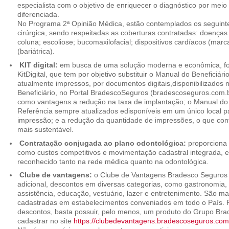
especialista com o objetivo de enriquecer o diagnóstico por mei
diferenciada.
No Programa 2ª Opinião Médica, estão contemplados os seguint
cirúrgica, sendo respeitadas as coberturas contratadas: doenças
coluna; escoliose; bucomaxilofacial; dispositivos cardíacos (mar
(bariátrica).
KIT digital:
em busca de uma solução moderna e econômica, foi
KitDigital, que tem por objetivo substituir o Manual do Beneficiári
atualmente impressos, por documentos digitais,disponibilizados 
Beneficiário, no Portal BradescoSeguros (bradescoseguros.com.br
como vantagens a redução na taxa de implantação; o Manual do B
Referência sempre atualizados edisponíveis em um único local p
impressão; e a redução da quantidade de impressões, o que cont
mais sustentável.
Contratação conjugada ao plano odontológica:
proporciona 
como custos competitivos e movimentação cadastral integrada,
reconhecido tanto na rede médica quanto na odontológica.
Clube de vantagens:
o Clube de Vantagens Bradesco Seguros 
adicional, descontos em diversas categorias, como gastronomia, 
assistência, educação, vestuário, lazer e entretenimento. São ma
cadastradas em estabelecimentos conveniados em todo o País. P
descontos, basta possuir, pelo menos, um produto do Grupo Bra
cadastrar no site
https://clubedevantagens.bradescoseguros.com