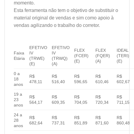
momento.
Esta ferramenta não tem o objetivo de substituir o
material original de vendas e sim como apoio à
vendas agilizando o trabalho do corretor.
EFETIVO
EFETIVO
FLEX
FLEX
IDEAL
Faixa
IV
IV
(FCER)
(FQER)
(TERI)
Etária
(TRWE)
(TRWQ)
(E)
(A)
(E)
(E)
(A)
0 a
R$
R$
R$
R$
R$
18
478,11
516,40
596,65
610,46
602,67
anos
19 a
R$
R$
R$
R$
R$
23
564,17
609,35
704,05
720,34
711,15
anos
24 a
R$
R$
R$
R$
R$
28
682,64
737,31
851,89
871,60
860,48
anos