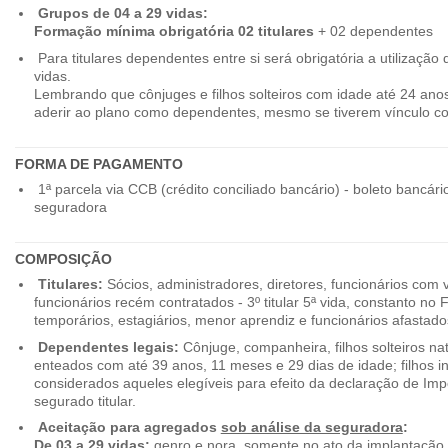
Grupos de 04 a 29 vidas:
Formação mínima obrigatória 02 titulares
+ 02 dependentes
Para titulares dependentes entre si será obrigatória a utilização d
vidas.
Lembrando que cônjuges e filhos solteiros com idade até 24 ano
aderir ao plano como dependentes, mesmo se tiverem vínculo c
FORMA DE PAGAMENTO
1ª parcela via CCB (crédito conciliado bancário) - boleto bancári
seguradora
COMPOSIÇÃO
Titulares:
Sócios, administradores, diretores, funcionários com 
funcionários recém contratados - 3º titular 5ª vida, constanto no
temporários, estagiários, menor aprendiz e funcionários afastado
Dependentes legais:
Cônjuge, companheira, filhos solteiros nat
enteados com até 39 anos, 11 meses e 29 dias de idade; filhos in
considerados aqueles elegíveis para efeito da declaração de Im
segurado titular.
Aceitação para agregados
sob análise da seguradora
:
De 03 a 29 vidas:
genro e nora, somente no ato da implantação,