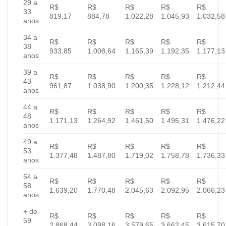
29 a
R$
R$
R$
R$
R$
33
819,17
884,78
1.022,28
1.045,93
1.032,58
anos
34 a
R$
R$
R$
R$
R$
38
933,85
1.008,64
1.165,39
1.192,35
1.177,13
anos
39 a
R$
R$
R$
R$
R$
43
961,87
1.038,90
1.200,35
1.228,12
1.212,44
anos
44 a
R$
R$
R$
R$
R$
48
1.171,13
1.264,92
1.461,50
1.495,31
1.476,22
anos
49 a
R$
R$
R$
R$
R$
53
1.377,48
1.487,80
1.719,02
1.758,78
1.736,33
anos
54 a
R$
R$
R$
R$
R$
58
1.639,20
1.770,48
2.045,63
2.092,95
2.066,23
anos
+ de
R$
R$
R$
R$
R$
59
2.868,44
3.098,16
3.579,65
3.662,45
3.615,70