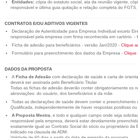
Entidades:
cópia do estatuto social, ata da reunião vigente, c
responsável e última guia quitação e relação completa do FGTS.
CONTRATOS E/OU ADITIVOS VIGENTES
Declaração de Autenticidade para Empresa Individual exceto Eirel
responsável pela empresa com firma reconhecida em cartório. -
Ficha de adesão para beneficiários - versão Jan/2020 -
Clique a
Formulário para preenchimento dos dados da Empresa -
Clique 
DADOS DA PROPOSTA
A
Ficha de Adesão
com declaração de saúde e carta de orienta
deverá ser assinada pelo Beneficiário Titular.
Todas as fichas de adesão deverão conter obrigatoriamente os
abreviações: do usuário, dos beneficiários e da mãe.
Todas as declarações de saúde devem conter o preenchimento do
Qualificada, independentemente de haver respostas positivas ou
A Proposta Mestra
, e todo e qualquer campo onde seja solicita
responsável pela empresa, deverá estar devidamente preenchid
exatamente igual ao Contrato Social do sócio ou proprietário da
indicado na clausula de ADM.
Validade de 60 dias a partir da data de emissão da proposta.