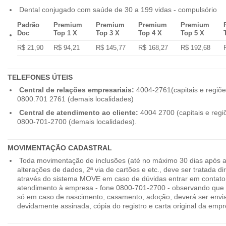
Dental conjugado com saúde de 30 a 199 vidas - compulsório
Padrão
Premium
Premium
Premium
Premium
Doc
Top 1 X
Top 3 X
Top 4 X
Top 5 X
R$ 21,90
R$ 94,21
R$ 145,77
R$ 168,27
R$ 192,68
TELEFONES ÚTEIS
Central de relações empresariais:
4004-2761(capitais e regiõe
0800.701 2761 (demais localidades)
Central de atendimento ao cliente:
4004 2700 (capitais e regi
0800-701-2700 (demais localidades).
MOVIMENTAÇÃO CADASTRAL
Toda movimentação de inclusões (até no máximo 30 dias após a
alterações de dados, 2ª via de cartões e etc., deve ser tratada 
através do sistema MOVE em caso de dúvidas entrar em contato
atendimento à empresa - fone 0800-701-2700 - observando que 
só em caso de nascimento, casamento, adoção, deverá ser envia
devidamente assinada, cópia do registro e carta original da empr