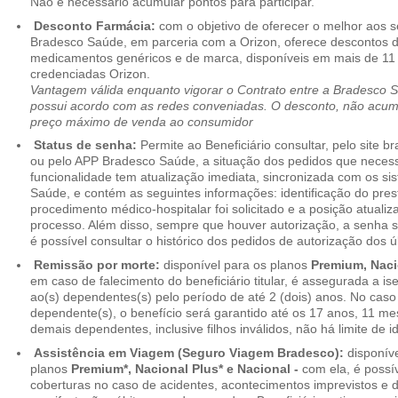
Não é necessário acumular pontos para participar.
Desconto Farmácia:
com o objetivo de oferecer o melhor aos se
Bradesco Saúde, em parceria com a Orizon, oferece descontos 
medicamentos genéricos e de marca, disponíveis em mais de 11 
credenciadas Orizon.
Vantagem válida enquanto vigorar o Contrato entre a Bradesco 
possui acordo com as redes conveniadas. O desconto, não acumul
preço máximo de venda ao consumidor
Status de senha:
Permite ao Beneficiário consultar, pelo site 
ou pelo APP Bradesco Saúde, a situação dos pedidos que necess
funcionalidade tem atualização imediata, sincronizada com os s
Saúde, e contém as seguintes informações: identificação do pres
procedimento médico-hospitalar foi solicitado e a posição atuali
processo. Além disso, sempre que houver autorização, a senha
é possível consultar o histórico dos pedidos de autorização dos ú
Remissão por morte:
disponível para os planos
Premium, Naci
em caso de falecimento do beneficiário titular, é assegurada a 
ao(s) dependentes(s) pelo período de até 2 (dois) anos. No caso 
dependente(s), o benefício será garantido até os 17 anos, 11 me
demais dependentes, inclusive filhos inválidos, não há limite de i
Assistência em Viagem (Seguro Viagem Bradesco):
disponíve
planos
Premium*, Nacional Plus* e Nacional -
com ela, é possí
coberturas no caso de acidentes, acontecimentos imprevistos e