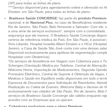
(SP) para todas as linhas de plano.
****Serviço disponível para agendamento online e oferecido no Hosp
Einstein, em São Paulo, para todas as linhas de plano.
Bradesco Saúde CONCIERGE:
faz parte do
produto Premiu
nacional, e do
Nacional Plus
, no caso de Beneficiários resident
Rio de Janeiro, São Paulo, Belo Horizonte e Salvador. Com ele, o
a uma série de serviços exclusivos*, sempre com a comodidade, 
segurança que ele merece. O Bradesco Saúde Concierge disponib
centros de referência médica do País. Em São Paulo, é possível 
Sírio-Libanês, Hospital Israelita Albert Einstein e o HCor (Hospit
Janeiro, a Casa de Saúde São José conta com uma dessas salas
Disponível exclusivamente para apólices de segmentação comple
Hospitalar com Obstetrícia).
*Os serviços de Assistência em Viagem com Cobertura para o Tr
Schengen,Orientação Médica por Telefone, Central de Marcação
Welcome Home, Importação de Medicamentos, Segunda Opinião 
Prontuário Eletrônico, Central de Suporte à Obtenção de Vagas, 
Médicas e Saúde em Equilíbrio estão disponíveis em todo o territó
Expressa de Documentos para Solicitação de Reembolso, Atend
Realização ou Coleta de Exames, Welcome Baby e Vacinas do Via
exclusivamente nas cidades de São Paulo, Rio de Janeiro, Belo H
serviços do Bradesco Saúde Concierge são válidos enquanto vig
acordos com as Empresas que os operam.
Coberturas exclusivas para o plano Premium
: