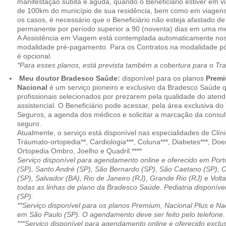
manifestação súbita e aguda, quando o Beneficiário estiver em v
de 100km do município de sua residência, bem como em viagens
os casos, é necessário que o Beneficiário não esteja afastado de
permanente por período superior a 90 (noventa) dias em uma 
A Assistência em Viagem está contemplada automaticamente nos
modalidade pré-pagamento. Para os Contratos na modalidade pó
é opcional.
*Para esses planos, está prevista também a cobertura para o Tr
Meu doutor Bradesco Saúde:
disponível para os planos
Premi
Nacional
é um serviço pioneiro e exclusivo da Bradesco Saúde 
profissionais selecionados por prezarem pela qualidade do aten
assistencial. O Beneficiário pode acessar, pela área exclusiva do
Seguros, a agenda dos médicos e solicitar a marcação da consult
seguro.
Atualmente, o serviço está disponível nas especialidades de Clíni
Tráumato-ortopedia**, Cardiologia***, Coluna***, Diabetes***, Do
Ortopedia Ombro, Joelho e Quadril.****
Serviço disponível para agendamento online e oferecido em Port
(SP), Santo André (SP), São Bernardo (SP), São Caetano (SP), 
(SP), Salvador (BA), Rio de Janeiro (RJ), Grande Rio (RJ) e Vol
todas as linhas de plano da Bradesco Saúde. Pediatria disponí
(SP).
**Serviço disponível para os planos Premium, Nacional Plus e Na
em São Paulo (SP). O agendamento deve ser feito pelo telefone.
***Serviço disponível para agendamento online e oferecido excl