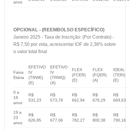
anos
OPCIONAL - (REEMBOLSO ESPECÍFICO)
Janeiro 2025 - Taxa de Inscrição: (Por Contrato) -
R$ 7,50 por vida, acrescentar IOF de 2,38% sobre
o valor total final
EFETIVO
EFETIVO
FLEX
FLEX
IDEAL
Faixa
IV
IV
(FCER)
(FQER)
(TERI)
Etária
(TRWE)
(TRWQ)
(E)
(A)
(E)
(E)
(A)
0 a
R$
R$
R$
R$
R$
18
531,23
573,78
662,94
678,29
669,63
anos
19 a
R$
R$
R$
R$
R$
23
626,85
677,06
782,27
800,38
790,16
anos