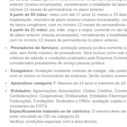
anterior (massa encampada), considerando a totalidade da fatu
mínimo 12 meses de permanência no plano anterior.
A partir de 03 vidas:
netos com até 17 anos 11 meses e 29 dias
implantação, oriundos de plano anterior (massa encampada), con
da fatura congênere, com no mínimo 12 meses de permanência n
A partir de 21 vidas:
pai, mãe, sogro e sogra, somente no ato d
de plano anterior (massa encampada), considerando a totalidade
com no mínimo 12 meses de permanência no plano anterior.
Prestadores de Serviços:
aceitação pessoa jurídica somente a pa
vida, sem limite máximo de prestadores. Será incluso como sub e
critérios de adesão e condições praticados pela Empresa Contra
considerados prestadores de serviço pessoa jurídica.
Estagiários:
Aceitação mediante contrato de estágio, não poderão
com os sócios ou funcionários da empresa. Serão aceitos somente
Aprendizes categoria 7:
Maiores de 14 anos e menores de 24 
Entidades:
Agremiações, Associações, Clubes, Cartório, Condo
Confederações, Cooperativas, Embaixadas, Entidades Filantrópic
Federações, Fundações, Sindicatos e ONGs: aceitação sujeita a a
constantes do FGTS.
Especificamente tratando-se de cartórios:
O mesmo deve ser 
estar vinculado ao CEI na categoria 01.
Verificar condições especiais com a área técnica.