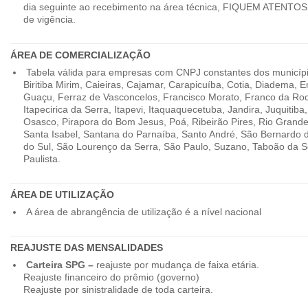
dia seguinte ao recebimento na área técnica, FIQUEM ATENTOS 
de vigência.
ÁREA DE COMERCIALIZAÇÃO
Tabela válida para empresas com CNPJ constantes dos município
Biritiba Mirim, Caieiras, Cajamar, Carapicuíba, Cotia, Diadema,
Guaçu, Ferraz de Vasconcelos, Francisco Morato, Franco da Ro
Itapecirica da Serra, Itapevi, Itaquaquecetuba, Jandira, Juquitiba
Osasco, Pirapora do Bom Jesus, Poá, Ribeirão Pires, Rio Grande
Santa Isabel, Santana do Parnaíba, Santo André, São Bernardo
do Sul, São Lourenço da Serra, São Paulo, Suzano, Taboão da 
Paulista.
ÁREA DE UTILIZAÇÃO
A área de abrangência de utilização é a nível nacional
REAJUSTE DAS MENSALIDADES
Carteira SPG –
reajuste por mudança de faixa etária.
Reajuste financeiro do prêmio (governo)
Reajuste por sinistralidade de toda carteira.