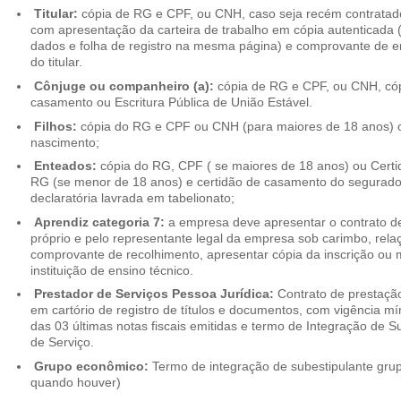
Titular:
cópia de RG e CPF, ou CNH, caso seja recém contrata
com apresentação da carteira de trabalho em cópia autenticada (f
dados e folha de registro na mesma página) e comprovante de 
do titular.
Cônjuge ou companheiro (a):
cópia de RG e CPF, ou CNH, cóp
casamento ou Escritura Pública de União Estável.
Filhos:
cópia do RG e CPF ou CNH (para maiores de 18 anos) o
nascimento;
Enteados:
cópia do RG, CPF ( se maiores de 18 anos) ou Cert
RG (se menor de 18 anos) e certidão de casamento do segurado t
declaratória lavrada em tabelionato;
Aprendiz categoria 7:
a empresa deve apresentar o contrato de
próprio e pelo representante legal da empresa sob carimbo, rel
comprovante de recolhimento, apresentar cópia da inscrição ou 
instituição de ensino técnico.
Prestador de Serviços Pessoa Jurídica:
Contrato de prestação
em cartório de registro de títulos e documentos, com vigência m
das 03 últimas notas fiscais emitidas e termo de Integração de S
de Serviço.
Grupo econômico:
Termo de integração de subestipulante gr
quando houver)