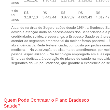
1.821,32
1.967,22
2.272,91
2.325,52
2.295,83
anos
+ de
R$
R$
R$
R$
R$
59
3.187,13
3.442,44
3.977,37
4.069,43
4.017,47
anos
Atuando na área de Seguro-saúde desde 1984, a Bradesco Saúd
devido à atenção dada às necessidades dos Beneficiários e à 
credibilidade, solidez e segurança, a Bradesco Saúde está pres
atender ao segmento empresarial da melhor forma possível: - 
abrangência da Rede Referenciada, composta por profissionai
medicina; - Na valorização do sistema de atendimento, por me
pessoal especializado; - Na tecnologia empregada em suas ope
Empresa dedicada à operação de planos de saúde na modalida
segurança do Grupo Bradesco, que garante a excelência de se
Quem Pode Contratar o Plano Bradesco
Saúde?