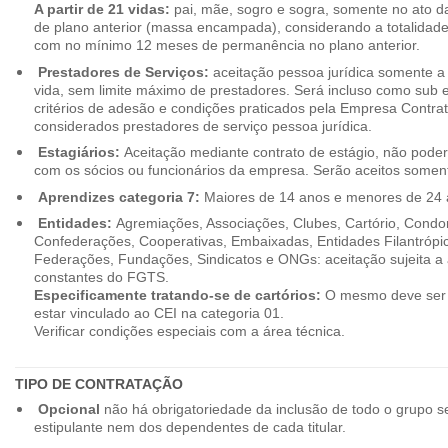
A partir de 21 vidas:
pai, mãe, sogro e sogra, somente no ato d
de plano anterior (massa encampada), considerando a totalidade
com no mínimo 12 meses de permanência no plano anterior.
Prestadores de Serviços:
aceitação pessoa jurídica somente a pa
vida, sem limite máximo de prestadores. Será incluso como sub e
critérios de adesão e condições praticados pela Empresa Contra
considerados prestadores de serviço pessoa jurídica.
Estagiários:
Aceitação mediante contrato de estágio, não poderão
com os sócios ou funcionários da empresa. Serão aceitos somente
Aprendizes categoria 7:
Maiores de 14 anos e menores de 24 
Entidades:
Agremiações, Associações, Clubes, Cartório, Condo
Confederações, Cooperativas, Embaixadas, Entidades Filantrópic
Federações, Fundações, Sindicatos e ONGs: aceitação sujeita a a
constantes do FGTS.
Especificamente tratando-se de cartórios:
O mesmo deve ser 
estar vinculado ao CEI na categoria 01.
Verificar condições especiais com a área técnica.
TIPO DE CONTRATAÇÃO
Opcional
não há obrigatoriedade da inclusão de todo o grupo s
estipulante nem dos dependentes de cada titular.