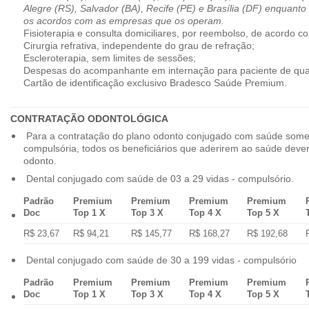
Alegre (RS), Salvador (BA), Recife (PE) e Brasília (DF) enquanto
os acordos com as empresas que os operam.
Fisioterapia e consulta domiciliares, por reembolso, de acordo co
Cirurgia refrativa, independente do grau de refração;
Escleroterapia, sem limites de sessões;
Despesas do acompanhante em internação para paciente de qua
Cartão de identificação exclusivo Bradesco Saúde Premium.
CONTRATAÇÃO ODONTOLÓGICA
Para a contratação do plano odonto conjugado com saúde some
compulsória, todos os beneficiários que aderirem ao saúde dev
odonto.
Dental conjugado com saúde de 03 a 29 vidas - compulsório.
Padrão
Premium
Premium
Premium
Premium
Doc
Top 1 X
Top 3 X
Top 4 X
Top 5 X
R$ 23,67
R$ 94,21
R$ 145,77
R$ 168,27
R$ 192,68
Dental conjugado com saúde de 30 a 199 vidas - compulsório
Padrão
Premium
Premium
Premium
Premium
Doc
Top 1 X
Top 3 X
Top 4 X
Top 5 X