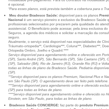
modalidade pré-pagamento. Para os Contratos na modalidade pó
é opcional.
*Para esses planos, está prevista também a cobertura para o Tr
Meu doutor Bradesco Saúde:
disponível para os planos
Premi
Nacional
é um serviço pioneiro e exclusivo da Bradesco Saúde 
profissionais selecionados por prezarem pela qualidade do aten
assistencial. O Beneficiário pode acessar, pela área exclusiva do
Seguros, a agenda dos médicos e solicitar a marcação da consult
seguro.
Atualmente, o serviço está disponível nas especialidades de Clíni
Tráumato-ortopedia**, Cardiologia***, Coluna***, Diabetes***, Do
Ortopedia Ombro, Joelho e Quadril.****
Serviço disponível para agendamento online e oferecido em Port
(SP), Santo André (SP), São Bernardo (SP), São Caetano (SP), 
(SP), Salvador (BA), Rio de Janeiro (RJ), Grande Rio (RJ) e Vol
todas as linhas de plano da Bradesco Saúde. Pediatria disponí
(SP).
**Serviço disponível para os planos Premium, Nacional Plus e Na
em São Paulo (SP). O agendamento deve ser feito pelo telefone.
***Serviço disponível para agendamento online e oferecido excl
(SP) para todas as linhas de plano.
****Serviço disponível para agendamento online e oferecido no Hosp
Einstein, em São Paulo, para todas as linhas de plano.
Bradesco Saúde CONCIERGE:
faz parte do
produto Premiu