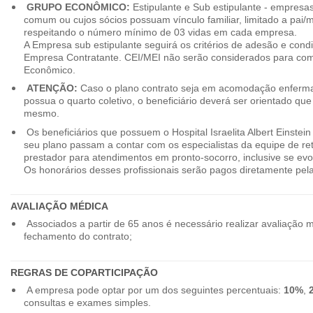
GRUPO ECONÔMICO:
Estipulante e Sub estipulante - empres
comum ou cujos sócios possuam vínculo familiar, limitado a pai/mã
respeitando o número mínimo de 03 vidas em cada empresa.
A Empresa sub estipulante seguirá os critérios de adesão e cond
Empresa Contratante. CEI/MEI não serão considerados para co
Econômico.
ATENÇÃO:
Caso o plano contrato seja em acomodação enferma
possua o quarto coletivo, o beneficiário deverá ser orientado qu
mesmo.
Os beneficiários que possuem o Hospital Israelita Albert Einstein
seu plano passam a contar com os especialistas da equipe de r
prestador para atendimentos em pronto-socorro, inclusive se evo
Os honorários desses profissionais serão pagos diretamente pe
AVALIAÇÃO MÉDICA
Associados a partir de 65 anos é necessário realizar avaliação 
fechamento do contrato;
REGRAS DE COPARTICIPAÇÃO
A empresa pode optar por um dos seguintes percentuais:
10%
,
consultas e exames simples.