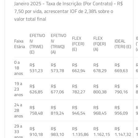
Janeiro 2025 - Taxa de Inscrição: (Por Contrato) - R$
7,50 por vida, acrescentar IOF de 2,38% sobre o
valor total final
EFETIVO
EFETIVO
FLEX
FLEX
Faixa
IV
IV
IDEAL
(FCER)
(FQER)
(
Etária
(TRWE)
(TRWQ)
(TERI) (E)
(E)
(A)
(
(E)
(A)
0 a
R$
R$
R$
R$
R$
18
531,23
573,78
662,94
678,29
669,63
anos
19 a
R$
R$
R$
R$
R$
23
626,85
677,06
782,27
800,38
790,16
anos
24 a
R$
R$
R$
R$
R$
28
758,48
819,24
946,54
968,45
956,09
anos
29 a
R$
R$
R$
R$
R$
33
910,18
983,10
1.135,86
1.162,15
1.147,32
1
anos