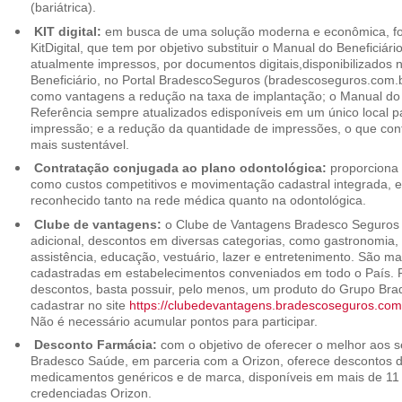
(bariátrica).
KIT digital:
em busca de uma solução moderna e econômica, foi
KitDigital, que tem por objetivo substituir o Manual do Beneficiári
atualmente impressos, por documentos digitais,disponibilizados 
Beneficiário, no Portal BradescoSeguros (bradescoseguros.com.br
como vantagens a redução na taxa de implantação; o Manual do B
Referência sempre atualizados edisponíveis em um único local p
impressão; e a redução da quantidade de impressões, o que cont
mais sustentável.
Contratação conjugada ao plano odontológica:
proporciona 
como custos competitivos e movimentação cadastral integrada,
reconhecido tanto na rede médica quanto na odontológica.
Clube de vantagens:
o Clube de Vantagens Bradesco Seguros 
adicional, descontos em diversas categorias, como gastronomia, 
assistência, educação, vestuário, lazer e entretenimento. São ma
cadastradas em estabelecimentos conveniados em todo o País. P
descontos, basta possuir, pelo menos, um produto do Grupo Bra
cadastrar no site
https://clubedevantagens.bradescoseguros.com
Não é necessário acumular pontos para participar.
Desconto Farmácia:
com o objetivo de oferecer o melhor aos se
Bradesco Saúde, em parceria com a Orizon, oferece descontos 
medicamentos genéricos e de marca, disponíveis em mais de 11 
credenciadas Orizon.