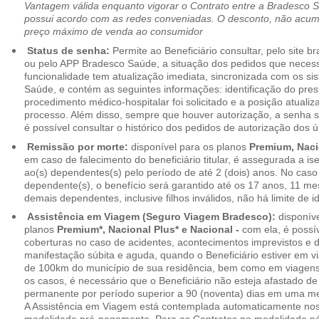
Vantagem válida enquanto vigorar o Contrato entre a Bradesco 
possui acordo com as redes conveniadas. O desconto, não acumul
preço máximo de venda ao consumidor
Status de senha:
Permite ao Beneficiário consultar, pelo site 
ou pelo APP Bradesco Saúde, a situação dos pedidos que necess
funcionalidade tem atualização imediata, sincronizada com os s
Saúde, e contém as seguintes informações: identificação do pres
procedimento médico-hospitalar foi solicitado e a posição atuali
processo. Além disso, sempre que houver autorização, a senha
é possível consultar o histórico dos pedidos de autorização dos ú
Remissão por morte:
disponível para os planos
Premium, Naci
em caso de falecimento do beneficiário titular, é assegurada a 
ao(s) dependentes(s) pelo período de até 2 (dois) anos. No caso 
dependente(s), o benefício será garantido até os 17 anos, 11 me
demais dependentes, inclusive filhos inválidos, não há limite de i
Assistência em Viagem (Seguro Viagem Bradesco):
disponíve
planos
Premium*, Nacional Plus* e Nacional -
com ela, é possí
coberturas no caso de acidentes, acontecimentos imprevistos e
manifestação súbita e aguda, quando o Beneficiário estiver em v
de 100km do município de sua residência, bem como em viagens
os casos, é necessário que o Beneficiário não esteja afastado de
permanente por período superior a 90 (noventa) dias em uma 
A Assistência em Viagem está contemplada automaticamente nos