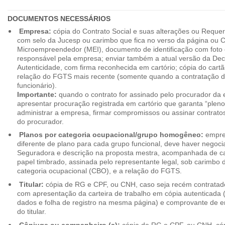
DOCUMENTOS NECESSÁRIOS
Empresa:
cópia do Contrato Social e suas alterações ou Reque
com selo da Jucesp ou carimbo que fica no verso da página ou Ce
Microempreendedor (MEI), documento de identificação com foto 
responsável pela empresa; enviar também a atual versão da Dec
Autenticidade, com firma reconhecida em cartório; cópia do cart
relação do FGTS mais recente (somente quando a contratação d
funcionário).
Importante:
quando o contrato for assinado pelo procurador da
apresentar procuração registrada em cartório que garanta “plen
administrar a empresa, firmar compromissos ou assinar contrat
do procurador.
Planos por categoria ocupacional/grupo homogêneo:
empres
diferente de plano para cada grupo funcional, deve haver negoc
Seguradora e descrição na proposta mestra, acompanhada de c
papel timbrado, assinada pelo representante legal, sob carimbo d
categoria ocupacional (CBO), e a relação do FGTS.
Titular:
cópia de RG e CPF, ou CNH, caso seja recém contrata
com apresentação da carteira de trabalho em cópia autenticada (f
dados e folha de registro na mesma página) e comprovante de 
do titular.
Cônjuge ou companheiro (a):
cópia de RG e CPF, ou CNH, cóp