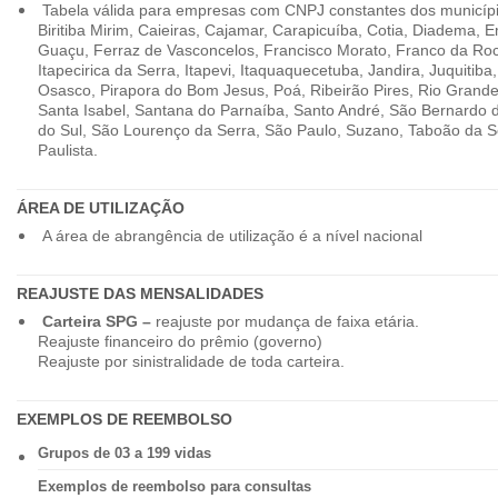
Tabela válida para empresas com CNPJ constantes dos município
Biritiba Mirim, Caieiras, Cajamar, Carapicuíba, Cotia, Diadema,
Guaçu, Ferraz de Vasconcelos, Francisco Morato, Franco da Ro
Itapecirica da Serra, Itapevi, Itaquaquecetuba, Jandira, Juquitiba
Osasco, Pirapora do Bom Jesus, Poá, Ribeirão Pires, Rio Grande
Santa Isabel, Santana do Parnaíba, Santo André, São Bernardo
do Sul, São Lourenço da Serra, São Paulo, Suzano, Taboão da 
Paulista.
ÁREA DE UTILIZAÇÃO
A área de abrangência de utilização é a nível nacional
REAJUSTE DAS MENSALIDADES
Carteira SPG –
reajuste por mudança de faixa etária.
Reajuste financeiro do prêmio (governo)
Reajuste por sinistralidade de toda carteira.
EXEMPLOS DE REEMBOLSO
Grupos de 03 a 199 vidas
Exemplos de reembolso para consultas