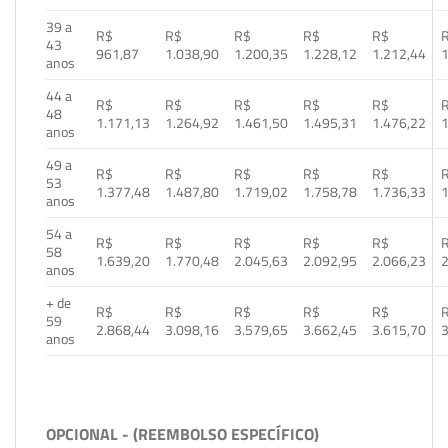
39 a
R$
R$
R$
R$
R$
43
961,87
1.038,90
1.200,35
1.228,12
1.212,44
1
anos
44 a
R$
R$
R$
R$
R$
48
1.171,13
1.264,92
1.461,50
1.495,31
1.476,22
1
anos
49 a
R$
R$
R$
R$
R$
53
1.377,48
1.487,80
1.719,02
1.758,78
1.736,33
1
anos
54 a
R$
R$
R$
R$
R$
58
1.639,20
1.770,48
2.045,63
2.092,95
2.066,23
2
anos
+ de
R$
R$
R$
R$
R$
59
2.868,44
3.098,16
3.579,65
3.662,45
3.615,70
3
anos
OPCIONAL - (REEMBOLSO ESPECÍFICO)