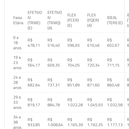
EFETIVO
EFETIVO
FLEX
FLEX
Faixa
IV
IV
IDEAL
(FCER)
(FQER)
(
Etária
(TRWE)
(TRWQ)
(TERI) (E)
(E)
(A)
(
(E)
(A)
0 a
R$
R$
R$
R$
R$
18
478,11
516,40
596,65
610,46
602,67
anos
19 a
R$
R$
R$
R$
R$
23
564,17
609,35
704,05
720,34
711,15
anos
24 a
R$
R$
R$
R$
R$
28
682,64
737,31
851,89
871,60
860,48
anos
29 a
R$
R$
R$
R$
R$
33
819,17
884,78
1.022,28
1.045,93
1.032,58
1
anos
34 a
R$
R$
R$
R$
R$
38
933,85
1.008,64
1.165,39
1.192,35
1.177,13
1
anos