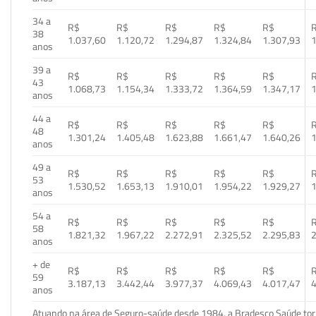
34 a
R$
R$
R$
R$
R$
38
1.037,60
1.120,72
1.294,87
1.324,84
1.307,93
1
anos
39 a
R$
R$
R$
R$
R$
43
1.068,73
1.154,34
1.333,72
1.364,59
1.347,17
1
anos
44 a
R$
R$
R$
R$
R$
48
1.301,24
1.405,48
1.623,88
1.661,47
1.640,26
1
anos
49 a
R$
R$
R$
R$
R$
53
1.530,52
1.653,13
1.910,01
1.954,22
1.929,27
1
anos
54 a
R$
R$
R$
R$
R$
58
1.821,32
1.967,22
2.272,91
2.325,52
2.295,83
2
anos
+ de
R$
R$
R$
R$
R$
59
3.187,13
3.442,44
3.977,37
4.069,43
4.017,47
4
anos
Atuando na área de Seguro-saúde desde 1984, a Bradesco Saúde torn