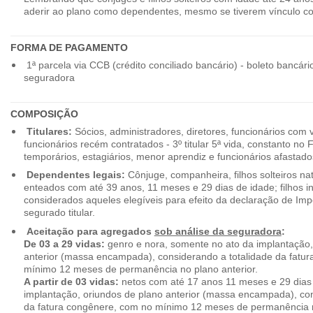
aderir ao plano como dependentes, mesmo se tiverem vínculo c
FORMA DE PAGAMENTO
1ª parcela via CCB (crédito conciliado bancário) - boleto bancári
seguradora
COMPOSIÇÃO
Titulares:
Sócios, administradores, diretores, funcionários com 
funcionários recém contratados - 3º titular 5ª vida, constanto no
temporários, estagiários, menor aprendiz e funcionários afastado
Dependentes legais:
Cônjuge, companheira, filhos solteiros nat
enteados com até 39 anos, 11 meses e 29 dias de idade; filhos in
considerados aqueles elegíveis para efeito da declaração de Im
segurado titular.
Aceitação para agregados
sob análise da seguradora
:
De 03 a 29 vidas:
genro e nora, somente no ato da implantação,
anterior (massa encampada), considerando a totalidade da fatu
mínimo 12 meses de permanência no plano anterior.
A partir de 03 vidas:
netos com até 17 anos 11 meses e 29 dias
implantação, oriundos de plano anterior (massa encampada), con
da fatura congênere, com no mínimo 12 meses de permanência n