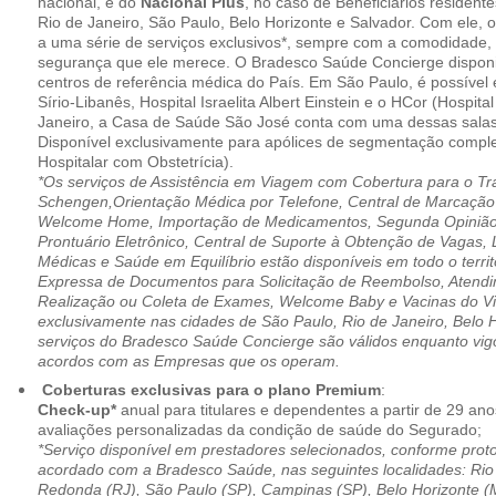
nacional, e do
Nacional Plus
, no caso de Beneficiários resident
Rio de Janeiro, São Paulo, Belo Horizonte e Salvador. Com ele, o
a uma série de serviços exclusivos*, sempre com a comodidade, 
segurança que ele merece. O Bradesco Saúde Concierge disponib
centros de referência médica do País. Em São Paulo, é possível 
Sírio-Libanês, Hospital Israelita Albert Einstein e o HCor (Hospit
Janeiro, a Casa de Saúde São José conta com uma dessas salas
Disponível exclusivamente para apólices de segmentação comple
Hospitalar com Obstetrícia).
*Os serviços de Assistência em Viagem com Cobertura para o Tr
Schengen,Orientação Médica por Telefone, Central de Marcação
Welcome Home, Importação de Medicamentos, Segunda Opinião 
Prontuário Eletrônico, Central de Suporte à Obtenção de Vagas, 
Médicas e Saúde em Equilíbrio estão disponíveis em todo o territó
Expressa de Documentos para Solicitação de Reembolso, Atend
Realização ou Coleta de Exames, Welcome Baby e Vacinas do Via
exclusivamente nas cidades de São Paulo, Rio de Janeiro, Belo H
serviços do Bradesco Saúde Concierge são válidos enquanto vig
acordos com as Empresas que os operam.
Coberturas exclusivas para o plano Premium
:
Check-up*
anual para titulares e dependentes a partir de 29 ano
avaliações personalizadas da condição de saúde do Segurado;
*Serviço disponível em prestadores selecionados, conforme prot
acordado com a Bradesco Saúde, nas seguintes localidades: Rio 
Redonda (RJ), São Paulo (SP), Campinas (SP), Belo Horizonte (M