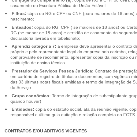
casamento ou Escritura Pública de União Estável.
Filhos:
cópia do RG e CPF ou CNH (para maiores de 18 anos) o
nascimento;
Enteados:
cópia do RG, CPF ( se maiores de 18 anos) ou Cert
RG (se menor de 18 anos) e certidão de casamento do segurado t
declaratória lavrada em tabelionato;
Aprendiz categoria 7:
a empresa deve apresentar o contrato de
próprio e pelo representante legal da empresa sob carimbo, rel
comprovante de recolhimento, apresentar cópia da inscrição ou 
instituição de ensino técnico.
Prestador de Serviços Pessoa Jurídica:
Contrato de prestação
em cartório de registro de títulos e documentos, com vigência m
das 03 últimas notas fiscais emitidas e termo de Integração de S
de Serviço.
Grupo econômico:
Termo de integração de subestipulante gr
quando houver)
Entidades:
cópia do estatuto social, ata da reunião vigente, c
responsável e última guia quitação e relação completa do FGTS.
CONTRATOS E/OU ADITIVOS VIGENTES