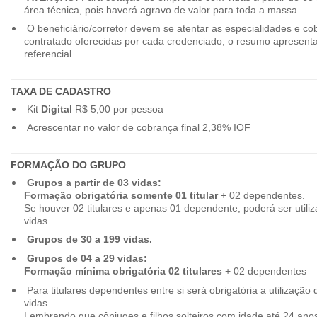
área técnica, pois haverá agravo de valor para toda a massa.
O beneficiário/corretor devem se atentar as especialidades e co
contratado oferecidas por cada credenciado, o resumo apresenta
referencial.
TAXA DE CADASTRO
Kit
Digital
R$ 5,00 por pessoa
Acrescentar no valor de cobrança final 2,38% IOF
FORMAÇÃO DO GRUPO
Grupos a partir de 03 vidas:
Formação obrigatória somente 01 titular
+ 02 dependentes.
Se houver 02 titulares e apenas 01 dependente, poderá ser utiliz
vidas.
Grupos de 30 a 199 vidas.
Grupos de 04 a 29 vidas:
Formação mínima obrigatória 02 titulares
+ 02 dependentes
Para titulares dependentes entre si será obrigatória a utilização d
vidas.
Lembrando que cônjuges e filhos solteiros com idade até 24 ano