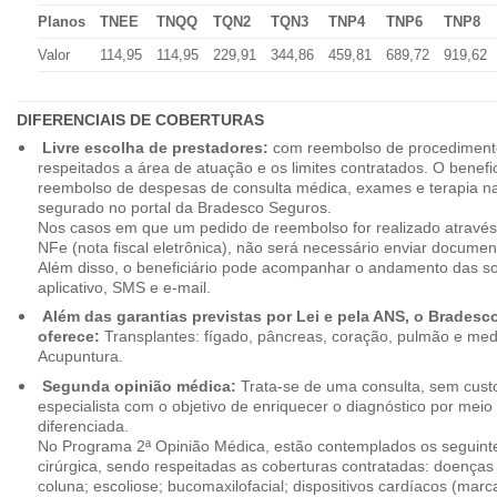
Planos
TNEE
TNQQ
TQN2
TQN3
TNP4
TNP6
TNP8
Valor
114,95
114,95
229,91
344,86
459,81
689,72
919,62
DIFERENCIAIS DE COBERTURAS
Livre escolha de prestadores:
com reembolso de procedimento
respeitados a área de atuação e os limites contratados. O benefici
reembolso de despesas de consulta médica, exames e terapia na
segurado no portal da Bradesco Seguros.
Nos casos em que um pedido de reembolso for realizado através
NFe (nota fiscal eletrônica), não será necessário enviar document
Além disso, o beneficiário pode acompanhar o andamento das soli
aplicativo, SMS e e-mail.
Além das garantias previstas por Lei e pela ANS, o Brades
oferece:
Transplantes: fígado, pâncreas, coração, pulmão e me
Acupuntura.
Segunda opinião médica:
Trata-se de uma consulta, sem custo
especialista com o objetivo de enriquecer o diagnóstico por mei
diferenciada.
No Programa 2ª Opinião Médica, estão contemplados os seguint
cirúrgica, sendo respeitadas as coberturas contratadas: doenças
coluna; escoliose; bucomaxilofacial; dispositivos cardíacos (mar