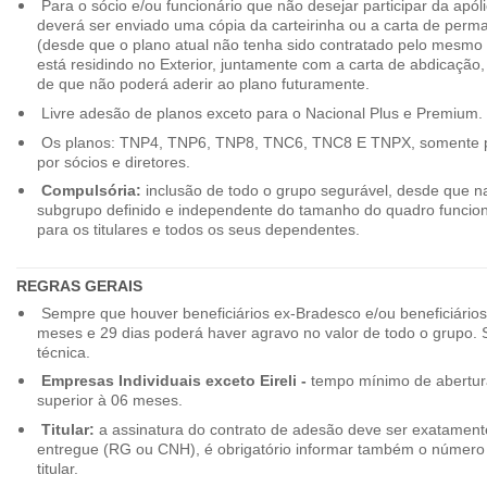
Para o sócio e/ou funcionário que não desejar participar da apól
deverá ser enviado uma cópia da carteirinha ou a carta de perma
(desde que o plano atual não tenha sido contratado pelo mesmo
está residindo no Exterior, juntamente com a carta de abdicação,
de que não poderá aderir ao plano futuramente.
Livre adesão de planos exceto para o Nacional Plus e Premium.
Os planos: TNP4, TNP6, TNP8, TNC6, TNC8 E TNPX, somente p
por sócios e diretores.
Compulsória:
inclusão de todo o grupo segurável, desde que na
subgrupo definido e independente do tamanho do quadro funciona
para os titulares e todos os seus dependentes.
REGRAS GERAIS
Sempre que houver beneficiários ex-Bradesco e/ou beneficiário
meses e 29 dias poderá haver agravo no valor de todo o grupo. So
técnica.
Empresas Individuais exceto Eireli -
tempo mínimo de abertura
superior à 06 meses.
Titular:
a assinatura do contrato de adesão deve ser exatament
entregue (RG ou CNH), é obrigatório informar também o número 
titular.