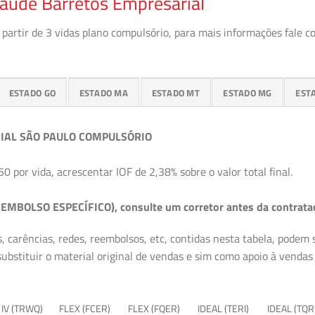
Saúde Barretos Empresarial
partir de 3 vidas plano compulsório, para mais informações fale c
ESTADO GO
ESTADO MA
ESTADO MT
ESTADO MG
EST
IAL SÃO PAULO COMPULSÓRIO
50 por vida, acrescentar IOF de 2,38% sobre o valor total final.
EMBOLSO ESPECÍFICO), consulte um corretor antes da contrata
, carências, redes, reembolsos, etc, contidas nesta tabela, podem
ubstituir o material original de vendas e sim como apoio à vendas a
 IV (TRWQ)
FLEX (FCER)
FLEX (FQER)
IDEAL (TERI)
IDEAL (TQR