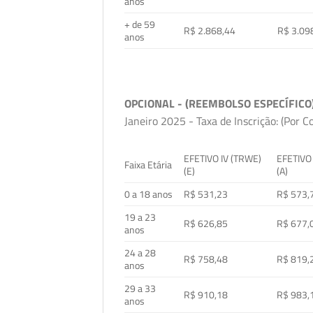
anos
+ de 59
R$ 2.868,44
R$ 3.09
anos
OPCIONAL - (REEMBOLSO ESPECÍFICO
Janeiro 2025 - Taxa de Inscrição: (Por C
EFETIVO IV (TRWE)
EFETIVO
Faixa Etária
(E)
(A)
0 a 18 anos
R$ 531,23
R$ 573,
19 a 23
R$ 626,85
R$ 677,
anos
24 a 28
R$ 758,48
R$ 819,
anos
29 a 33
R$ 910,18
R$ 983,
anos