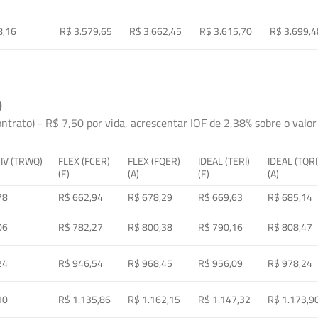
8,16
R$ 3.579,65
R$ 3.662,45
R$ 3.615,70
R$ 3.699,4
)
ontrato) - R$ 7,50 por vida, acrescentar IOF de 2,38% sobre o valor 
 IV (TRWQ)
FLEX (FCER)
FLEX (FQER)
IDEAL (TERI)
IDEAL (TQRI
(E)
(A)
(E)
(A)
78
R$ 662,94
R$ 678,29
R$ 669,63
R$ 685,14
06
R$ 782,27
R$ 800,38
R$ 790,16
R$ 808,47
24
R$ 946,54
R$ 968,45
R$ 956,09
R$ 978,24
10
R$ 1.135,86
R$ 1.162,15
R$ 1.147,32
R$ 1.173,9