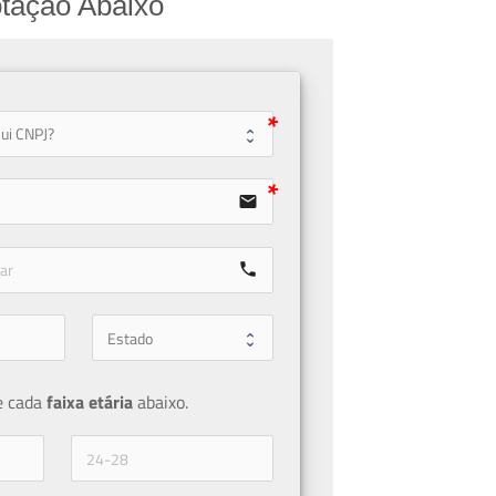
tação Abaixo
user
email
call
e cada 
faixa etária 
abaixo.