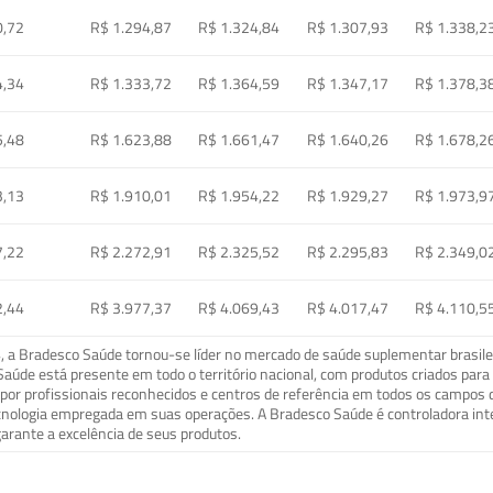
0,72
R$ 1.294,87
R$ 1.324,84
R$ 1.307,93
R$ 1.338,2
4,34
R$ 1.333,72
R$ 1.364,59
R$ 1.347,17
R$ 1.378,3
5,48
R$ 1.623,88
R$ 1.661,47
R$ 1.640,26
R$ 1.678,2
3,13
R$ 1.910,01
R$ 1.954,22
R$ 1.929,27
R$ 1.973,9
7,22
R$ 2.272,91
R$ 2.325,52
R$ 2.295,83
R$ 2.349,0
2,44
R$ 3.977,37
R$ 4.069,43
R$ 4.017,47
R$ 4.110,5
a Bradesco Saúde tornou-se líder no mercado de saúde suplementar brasileir
o Saúde está presente em todo o território nacional, com produtos criados pa
or profissionais reconhecidos e centros de referência em todos os campos 
ecnologia empregada em suas operações. A Bradesco Saúde é controladora in
arante a excelência de seus produtos.