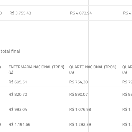
8
R$ 3.755,43
R$ 4.072,94
R$ 4
total final
)
ENFERMARIA NACIONAL (TREN)
QUARTO NACIONAL (TRQN)
QUAR
(E)
(A)
(A)
R$ 695,51
R$ 754,30
R$ 7
R$ 820,70
R$ 890,07
R$ 9
R$ 993,04
R$ 1.076,98
R$ 1
0
R$ 1.191,66
R$ 1.292,39
R$ 1