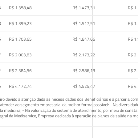
3
R$ 1.358,48
R$ 1.473,31
R$ 1
8
R$ 1.399,23
R$ 1.517,51
R$ 1
6
R$ 1.703,65
R$ 1.847,66
R$ 1
7
R$ 2.003,83
R$ 2.173,22
R$ 2
2
R$ 2.384,56
R$ 2.586,13
R$ 2
5
R$ 4.172,74
R$ 4.525,47
R$ 4
o devido à atenção dada às necessidades dos Beneficiários e à parceria com
ra atender ao segmento empresarial da melhor forma possível: - Na diversidad
da medicina; - Na valorização do sistema de atendimento, por meio de const
tegral da Mediservice, Empresa dedicada à operação de planos de saúde na 