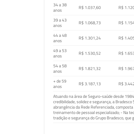
34 a 38
R$ 1.037,60
R$ 1.12
anos
39 a 43
R$ 1.068,73
R$ 1.15
anos
44 a 48
R$ 1.301,24
R$ 1.40
anos
49 a 53
R$ 1.530,52
R$ 1.65
anos
54 a 58
R$ 1.821,32
R$ 1.96
anos
+ de 59
R$ 3.187,13
R$ 3.44
anos
Atuando na área de Seguro-saúde desde 1984, 
credibilidade, solidez e segurança, a Bradesc
abrangência da Rede Referenciada, composta p
treinamento de pessoal especializado; - Na t
tradição e segurança do Grupo Bradesco, que g