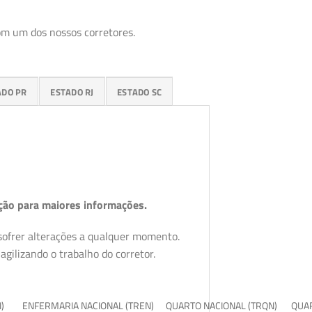
om um dos nossos corretores.
ADO PR
ESTADO RJ
ESTADO SC
ção para maiores informações.
 sofrer alterações a qualquer momento.
gilizando o trabalho do corretor.
I)
ENFERMARIA NACIONAL (TREN)
QUARTO NACIONAL (TRQN)
QUAR