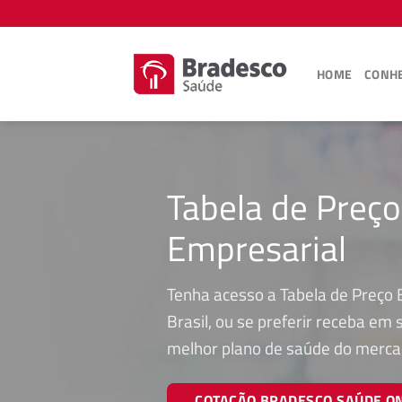
Skip
to
content
HOME
CONHE
Tabela de Preç
Empresarial
Tenha acesso a Tabela de Preço 
Brasil, ou se preferir receba em
melhor plano de saúde do merca
COTAÇÃO BRADESCO SAÚDE O