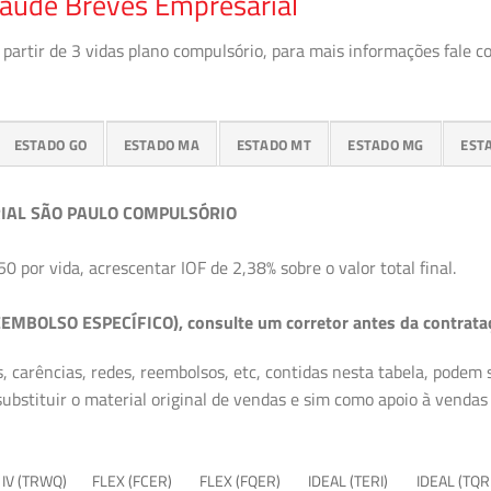
Saúde Breves Empresarial
partir de 3 vidas plano compulsório, para mais informações fale c
ESTADO GO
ESTADO MA
ESTADO MT
ESTADO MG
EST
IAL SÃO PAULO COMPULSÓRIO
50 por vida, acrescentar IOF de 2,38% sobre o valor total final.
EMBOLSO ESPECÍFICO), consulte um corretor antes da contrata
, carências, redes, reembolsos, etc, contidas nesta tabela, podem
ubstituir o material original de vendas e sim como apoio à vendas a
 IV (TRWQ)
FLEX (FCER)
FLEX (FQER)
IDEAL (TERI)
IDEAL (TQR