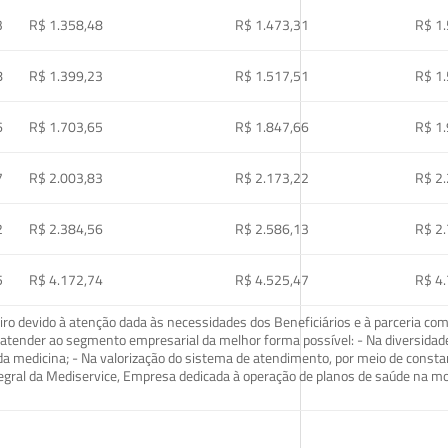
3
R$ 1.358,48
R$ 1.473,31
R$ 1
8
R$ 1.399,23
R$ 1.517,51
R$ 1
6
R$ 1.703,65
R$ 1.847,66
R$ 1
7
R$ 2.003,83
R$ 2.173,22
R$ 2
2
R$ 2.384,56
R$ 2.586,13
R$ 2
5
R$ 4.172,74
R$ 4.525,47
R$ 4
o devido à atenção dada às necessidades dos Beneficiários e à parceria com
ra atender ao segmento empresarial da melhor forma possível: - Na diversidad
da medicina; - Na valorização do sistema de atendimento, por meio de const
tegral da Mediservice, Empresa dedicada à operação de planos de saúde na 