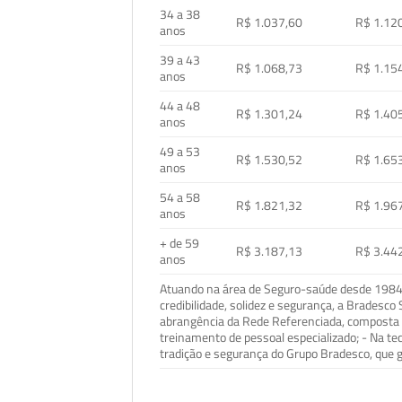
34 a 38
R$ 1.037,60
R$ 1.12
anos
39 a 43
R$ 1.068,73
R$ 1.15
anos
44 a 48
R$ 1.301,24
R$ 1.40
anos
49 a 53
R$ 1.530,52
R$ 1.65
anos
54 a 58
R$ 1.821,32
R$ 1.96
anos
+ de 59
R$ 3.187,13
R$ 3.44
anos
Atuando na área de Seguro-saúde desde 1984, 
credibilidade, solidez e segurança, a Bradesc
abrangência da Rede Referenciada, composta p
treinamento de pessoal especializado; - Na t
tradição e segurança do Grupo Bradesco, que g