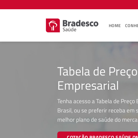
Skip
to
content
HOME
CONHE
Tabela de Preç
Empresarial
Tenha acesso a Tabela de Preço
Brasil, ou se preferir receba em
melhor plano de saúde do merca
COTAÇÃO BRADESCO SAÚDE O