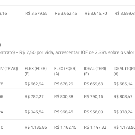
8,16
R$ 3.579,65
R$ 3.662,45
R$ 3.615,70
R$ 3.699,4
)
ontrato) - R$ 7,50 por vida, acrescentar IOF de 2,38% sobre o valor 
 IV (TRWQ)
FLEX (FCER)
FLEX (FQER)
IDEAL (TERI)
IDEAL (TQRI
(E)
(A)
(E)
(A)
78
R$ 662,94
R$ 678,29
R$ 669,63
R$ 685,14
06
R$ 782,27
R$ 800,38
R$ 790,16
R$ 808,47
24
R$ 946,54
R$ 968,45
R$ 956,09
R$ 978,24
10
R$ 1.135,86
R$ 1.162,15
R$ 1.147,32
R$ 1.173,9