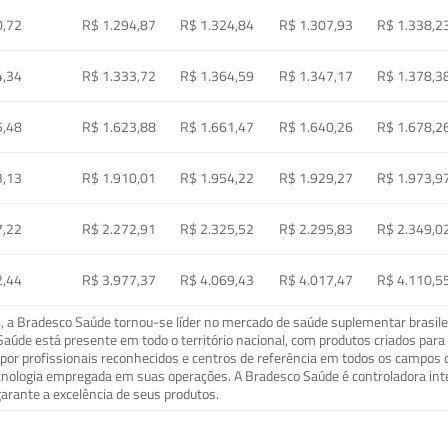
0,72
R$ 1.294,87
R$ 1.324,84
R$ 1.307,93
R$ 1.338,2
4,34
R$ 1.333,72
R$ 1.364,59
R$ 1.347,17
R$ 1.378,3
5,48
R$ 1.623,88
R$ 1.661,47
R$ 1.640,26
R$ 1.678,2
3,13
R$ 1.910,01
R$ 1.954,22
R$ 1.929,27
R$ 1.973,9
7,22
R$ 2.272,91
R$ 2.325,52
R$ 2.295,83
R$ 2.349,0
2,44
R$ 3.977,37
R$ 4.069,43
R$ 4.017,47
R$ 4.110,5
a Bradesco Saúde tornou-se líder no mercado de saúde suplementar brasileir
o Saúde está presente em todo o território nacional, com produtos criados pa
or profissionais reconhecidos e centros de referência em todos os campos 
ecnologia empregada em suas operações. A Bradesco Saúde é controladora in
arante a excelência de seus produtos.