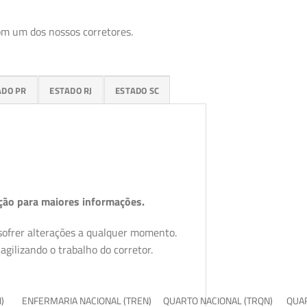
om um dos nossos corretores.
ADO PR
ESTADO RJ
ESTADO SC
ção para maiores informações.
 sofrer alterações a qualquer momento.
gilizando o trabalho do corretor.
I)
ENFERMARIA NACIONAL (TREN)
QUARTO NACIONAL (TRQN)
QUAR