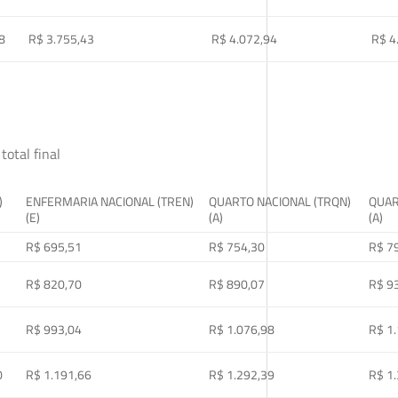
8
R$ 3.755,43
R$ 4.072,94
R$ 4
total final
)
ENFERMARIA NACIONAL (TREN)
QUARTO NACIONAL (TRQN)
QUAR
(E)
(A)
(A)
R$ 695,51
R$ 754,30
R$ 7
R$ 820,70
R$ 890,07
R$ 9
R$ 993,04
R$ 1.076,98
R$ 1
0
R$ 1.191,66
R$ 1.292,39
R$ 1