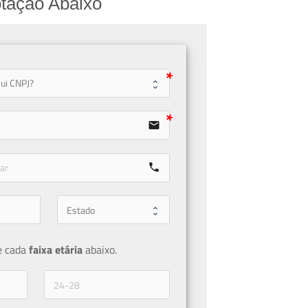
tação Abaixo
user
email
call
e cada 
faixa etária 
abaixo.