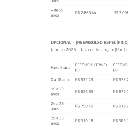
anos
+ de 59
R$ 2.868,44
R$ 3.09
anos
OPCIONAL - (REEMBOLSO ESPECÍFICO
Janeiro 2025 - Taxa de Inscrição: (Por C
EFETIVO IV (TRWE)
EFETIVO
Faixa Etária
(E)
(A)
0 a 18 anos
R$ 531,23
R$ 573,
19 a 23
R$ 626,85
R$ 677,
anos
24 a 28
R$ 758,48
R$ 819,
anos
29 a 33
R$ 910,18
R$ 983,
anos