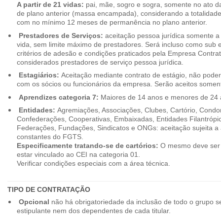
A partir de 21 vidas:
pai, mãe, sogro e sogra, somente no ato d
de plano anterior (massa encampada), considerando a totalidade
com no mínimo 12 meses de permanência no plano anterior.
Prestadores de Serviços:
aceitação pessoa jurídica somente a pa
vida, sem limite máximo de prestadores. Será incluso como sub e
critérios de adesão e condições praticados pela Empresa Contra
considerados prestadores de serviço pessoa jurídica.
Estagiários:
Aceitação mediante contrato de estágio, não poderão
com os sócios ou funcionários da empresa. Serão aceitos somente
Aprendizes categoria 7:
Maiores de 14 anos e menores de 24 
Entidades:
Agremiações, Associações, Clubes, Cartório, Condo
Confederações, Cooperativas, Embaixadas, Entidades Filantrópic
Federações, Fundações, Sindicatos e ONGs: aceitação sujeita a a
constantes do FGTS.
Especificamente tratando-se de cartórios:
O mesmo deve ser 
estar vinculado ao CEI na categoria 01.
Verificar condições especiais com a área técnica.
TIPO DE CONTRATAÇÃO
Opcional
não há obrigatoriedade da inclusão de todo o grupo s
estipulante nem dos dependentes de cada titular.