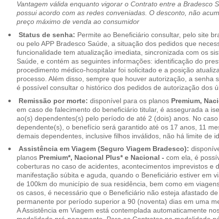
Vantagem válida enquanto vigorar o Contrato entre a Bradesco 
possui acordo com as redes conveniadas. O desconto, não acumul
preço máximo de venda ao consumidor
Status de senha:
Permite ao Beneficiário consultar, pelo site 
ou pelo APP Bradesco Saúde, a situação dos pedidos que necess
funcionalidade tem atualização imediata, sincronizada com os s
Saúde, e contém as seguintes informações: identificação do pres
procedimento médico-hospitalar foi solicitado e a posição atuali
processo. Além disso, sempre que houver autorização, a senha
é possível consultar o histórico dos pedidos de autorização dos ú
Remissão por morte:
disponível para os planos
Premium, Naci
em caso de falecimento do beneficiário titular, é assegurada a 
ao(s) dependentes(s) pelo período de até 2 (dois) anos. No caso 
dependente(s), o benefício será garantido até os 17 anos, 11 me
demais dependentes, inclusive filhos inválidos, não há limite de i
Assistência em Viagem (Seguro Viagem Bradesco):
disponíve
planos
Premium*, Nacional Plus* e Nacional -
com ela, é possí
coberturas no caso de acidentes, acontecimentos imprevistos e
manifestação súbita e aguda, quando o Beneficiário estiver em v
de 100km do município de sua residência, bem como em viagens
os casos, é necessário que o Beneficiário não esteja afastado de
permanente por período superior a 90 (noventa) dias em uma 
A Assistência em Viagem está contemplada automaticamente nos