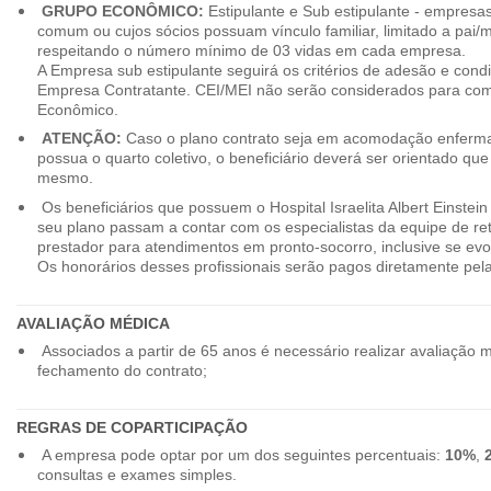
GRUPO ECONÔMICO:
Estipulante e Sub estipulante - empres
comum ou cujos sócios possuam vínculo familiar, limitado a pai/mã
respeitando o número mínimo de 03 vidas em cada empresa.
A Empresa sub estipulante seguirá os critérios de adesão e cond
Empresa Contratante. CEI/MEI não serão considerados para co
Econômico.
ATENÇÃO:
Caso o plano contrato seja em acomodação enferma
possua o quarto coletivo, o beneficiário deverá ser orientado qu
mesmo.
Os beneficiários que possuem o Hospital Israelita Albert Einstein
seu plano passam a contar com os especialistas da equipe de r
prestador para atendimentos em pronto-socorro, inclusive se evo
Os honorários desses profissionais serão pagos diretamente pe
AVALIAÇÃO MÉDICA
Associados a partir de 65 anos é necessário realizar avaliação 
fechamento do contrato;
REGRAS DE COPARTICIPAÇÃO
A empresa pode optar por um dos seguintes percentuais:
10%
,
consultas e exames simples.