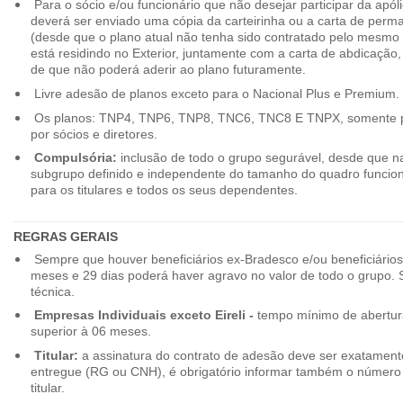
Para o sócio e/ou funcionário que não desejar participar da apól
deverá ser enviado uma cópia da carteirinha ou a carta de perma
(desde que o plano atual não tenha sido contratado pelo mesmo
está residindo no Exterior, juntamente com a carta de abdicação,
de que não poderá aderir ao plano futuramente.
Livre adesão de planos exceto para o Nacional Plus e Premium.
Os planos: TNP4, TNP6, TNP8, TNC6, TNC8 E TNPX, somente p
por sócios e diretores.
Compulsória:
inclusão de todo o grupo segurável, desde que na
subgrupo definido e independente do tamanho do quadro funciona
para os titulares e todos os seus dependentes.
REGRAS GERAIS
Sempre que houver beneficiários ex-Bradesco e/ou beneficiário
meses e 29 dias poderá haver agravo no valor de todo o grupo. So
técnica.
Empresas Individuais exceto Eireli -
tempo mínimo de abertura
superior à 06 meses.
Titular:
a assinatura do contrato de adesão deve ser exatament
entregue (RG ou CNH), é obrigatório informar também o número 
titular.