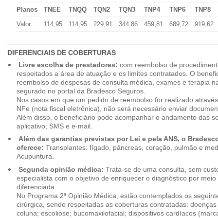
Planos
TNEE
TNQQ
TQN2
TQN3
TNP4
TNP6
TNP8
Valor
114,95
114,95
229,91
344,86
459,81
689,72
919,62
DIFERENCIAIS DE COBERTURAS
Livre escolha de prestadores:
com reembolso de procedimento
respeitados a área de atuação e os limites contratados. O benefici
reembolso de despesas de consulta médica, exames e terapia na
segurado no portal da Bradesco Seguros.
Nos casos em que um pedido de reembolso for realizado através
NFe (nota fiscal eletrônica), não será necessário enviar document
Além disso, o beneficiário pode acompanhar o andamento das soli
aplicativo, SMS e e-mail.
Além das garantias previstas por Lei e pela ANS, o Brades
oferece:
Transplantes: fígado, pâncreas, coração, pulmão e me
Acupuntura.
Segunda opinião médica:
Trata-se de uma consulta, sem custo
especialista com o objetivo de enriquecer o diagnóstico por mei
diferenciada.
No Programa 2ª Opinião Médica, estão contemplados os seguint
cirúrgica, sendo respeitadas as coberturas contratadas: doenças
coluna; escoliose; bucomaxilofacial; dispositivos cardíacos (mar