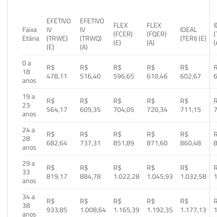
EFETIVO
EFETIVO
FLEX
FLEX
Faixa
IV
IV
IDEAL
(FCER)
(FQER)
(
Etária
(TRWE)
(TRWQ)
(TERI) (E)
(E)
(A)
(
(E)
(A)
0 a
R$
R$
R$
R$
R$
18
478,11
516,40
596,65
610,46
602,67
anos
19 a
R$
R$
R$
R$
R$
23
564,17
609,35
704,05
720,34
711,15
anos
24 a
R$
R$
R$
R$
R$
28
682,64
737,31
851,89
871,60
860,48
anos
29 a
R$
R$
R$
R$
R$
33
819,17
884,78
1.022,28
1.045,93
1.032,58
1
anos
34 a
R$
R$
R$
R$
R$
38
933,85
1.008,64
1.165,39
1.192,35
1.177,13
1
anos