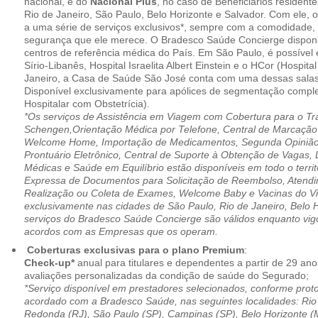
nacional, e do
Nacional Plus
, no caso de Beneficiários resident
Rio de Janeiro, São Paulo, Belo Horizonte e Salvador. Com ele, o
a uma série de serviços exclusivos*, sempre com a comodidade, 
segurança que ele merece. O Bradesco Saúde Concierge disponib
centros de referência médica do País. Em São Paulo, é possível 
Sírio-Libanês, Hospital Israelita Albert Einstein e o HCor (Hospit
Janeiro, a Casa de Saúde São José conta com uma dessas salas
Disponível exclusivamente para apólices de segmentação comple
Hospitalar com Obstetrícia).
*Os serviços de Assistência em Viagem com Cobertura para o Tr
Schengen,Orientação Médica por Telefone, Central de Marcação
Welcome Home, Importação de Medicamentos, Segunda Opinião 
Prontuário Eletrônico, Central de Suporte à Obtenção de Vagas, 
Médicas e Saúde em Equilíbrio estão disponíveis em todo o territó
Expressa de Documentos para Solicitação de Reembolso, Atend
Realização ou Coleta de Exames, Welcome Baby e Vacinas do Via
exclusivamente nas cidades de São Paulo, Rio de Janeiro, Belo H
serviços do Bradesco Saúde Concierge são válidos enquanto vig
acordos com as Empresas que os operam.
Coberturas exclusivas para o plano Premium
:
Check-up*
anual para titulares e dependentes a partir de 29 ano
avaliações personalizadas da condição de saúde do Segurado;
*Serviço disponível em prestadores selecionados, conforme prot
acordado com a Bradesco Saúde, nas seguintes localidades: Rio 
Redonda (RJ), São Paulo (SP), Campinas (SP), Belo Horizonte (M