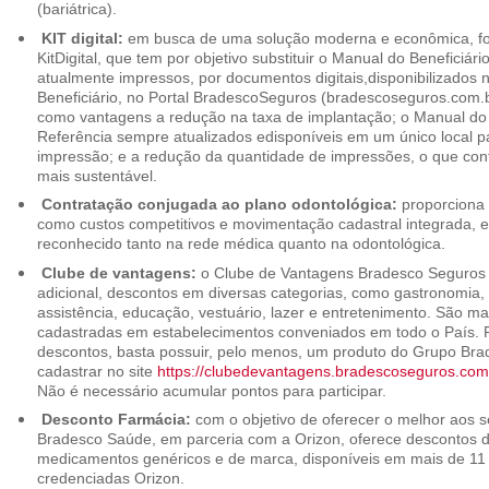
(bariátrica).
KIT digital:
em busca de uma solução moderna e econômica, foi
KitDigital, que tem por objetivo substituir o Manual do Beneficiári
atualmente impressos, por documentos digitais,disponibilizados 
Beneficiário, no Portal BradescoSeguros (bradescoseguros.com.br
como vantagens a redução na taxa de implantação; o Manual do B
Referência sempre atualizados edisponíveis em um único local p
impressão; e a redução da quantidade de impressões, o que cont
mais sustentável.
Contratação conjugada ao plano odontológica:
proporciona 
como custos competitivos e movimentação cadastral integrada,
reconhecido tanto na rede médica quanto na odontológica.
Clube de vantagens:
o Clube de Vantagens Bradesco Seguros 
adicional, descontos em diversas categorias, como gastronomia, 
assistência, educação, vestuário, lazer e entretenimento. São ma
cadastradas em estabelecimentos conveniados em todo o País. P
descontos, basta possuir, pelo menos, um produto do Grupo Bra
cadastrar no site
https://clubedevantagens.bradescoseguros.com
Não é necessário acumular pontos para participar.
Desconto Farmácia:
com o objetivo de oferecer o melhor aos se
Bradesco Saúde, em parceria com a Orizon, oferece descontos 
medicamentos genéricos e de marca, disponíveis em mais de 11 
credenciadas Orizon.