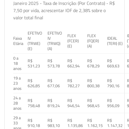
Janeiro 2025 - Taxa de Inscrição: (Por Contrato) - R$
7,50 por vida, acrescentar IOF de 2,38% sobre o
valor total final
EFETIVO
EFETIVO
FLEX
FLEX
Faixa
IV
IV
IDEAL
(FCER)
(FQER)
(
Etária
(TRWE)
(TRWQ)
(TERI) (E)
(E)
(A)
(
(E)
(A)
0 a
R$
R$
R$
R$
R$
18
531,23
573,78
662,94
678,29
669,63
anos
19 a
R$
R$
R$
R$
R$
23
626,85
677,06
782,27
800,38
790,16
anos
24 a
R$
R$
R$
R$
R$
28
758,48
819,24
946,54
968,45
956,09
anos
29 a
R$
R$
R$
R$
R$
33
910,18
983,10
1.135,86
1.162,15
1.147,32
1
anos