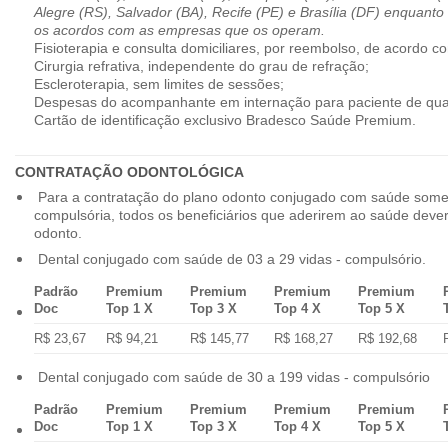
Alegre (RS), Salvador (BA), Recife (PE) e Brasília (DF) enquanto
os acordos com as empresas que os operam.
Fisioterapia e consulta domiciliares, por reembolso, de acordo co
Cirurgia refrativa, independente do grau de refração;
Escleroterapia, sem limites de sessões;
Despesas do acompanhante em internação para paciente de qua
Cartão de identificação exclusivo Bradesco Saúde Premium.
CONTRATAÇÃO ODONTOLÓGICA
Para a contratação do plano odonto conjugado com saúde some
compulsória, todos os beneficiários que aderirem ao saúde dev
odonto.
Dental conjugado com saúde de 03 a 29 vidas - compulsório.
Padrão
Premium
Premium
Premium
Premium
Doc
Top 1 X
Top 3 X
Top 4 X
Top 5 X
R$ 23,67
R$ 94,21
R$ 145,77
R$ 168,27
R$ 192,68
Dental conjugado com saúde de 30 a 199 vidas - compulsório
Padrão
Premium
Premium
Premium
Premium
Doc
Top 1 X
Top 3 X
Top 4 X
Top 5 X