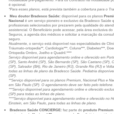
modalidade pré-pagamento. Para os Contratos na modalidade pó
é opcional.
*Para esses planos, está prevista também a cobertura para o Tr
Meu doutor Bradesco Saúde:
disponível para os planos
Premi
Nacional
é um serviço pioneiro e exclusivo da Bradesco Saúde 
profissionais selecionados por prezarem pela qualidade do aten
assistencial. O Beneficiário pode acessar, pela área exclusiva do
Seguros, a agenda dos médicos e solicitar a marcação da consult
seguro.
Atualmente, o serviço está disponível nas especialidades de Clíni
Tráumato-ortopedia**, Cardiologia***, Coluna***, Diabetes***, Do
Ortopedia Ombro, Joelho e Quadril.****
Serviço disponível para agendamento online e oferecido em Port
(SP), Santo André (SP), São Bernardo (SP), São Caetano (SP), 
(SP), Salvador (BA), Rio de Janeiro (RJ), Grande Rio (RJ) e Vol
todas as linhas de plano da Bradesco Saúde. Pediatria disponí
(SP).
**Serviço disponível para os planos Premium, Nacional Plus e Na
em São Paulo (SP). O agendamento deve ser feito pelo telefone.
***Serviço disponível para agendamento online e oferecido excl
(SP) para todas as linhas de plano.
****Serviço disponível para agendamento online e oferecido no Hosp
Einstein, em São Paulo, para todas as linhas de plano.
Bradesco Saúde CONCIERGE:
faz parte do
produto Premiu