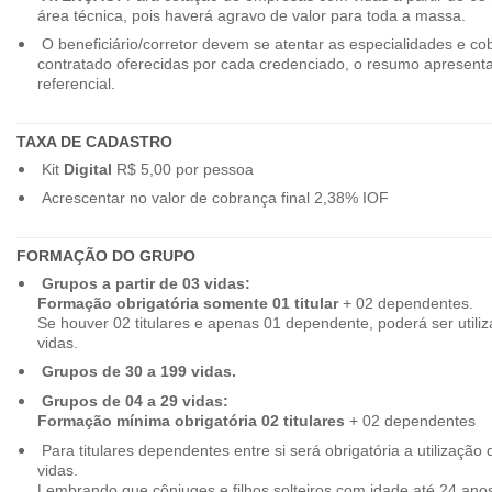
área técnica, pois haverá agravo de valor para toda a massa.
O beneficiário/corretor devem se atentar as especialidades e co
contratado oferecidas por cada credenciado, o resumo apresenta
referencial.
TAXA DE CADASTRO
Kit
Digital
R$ 5,00 por pessoa
Acrescentar no valor de cobrança final 2,38% IOF
FORMAÇÃO DO GRUPO
Grupos a partir de 03 vidas:
Formação obrigatória somente 01 titular
+ 02 dependentes.
Se houver 02 titulares e apenas 01 dependente, poderá ser utiliz
vidas.
Grupos de 30 a 199 vidas.
Grupos de 04 a 29 vidas:
Formação mínima obrigatória 02 titulares
+ 02 dependentes
Para titulares dependentes entre si será obrigatória a utilização d
vidas.
Lembrando que cônjuges e filhos solteiros com idade até 24 ano