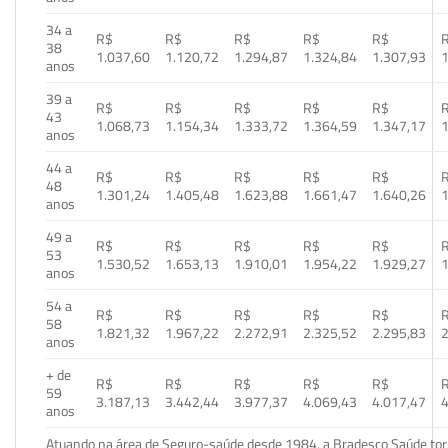
34 a
R$
R$
R$
R$
R$
38
1.037,60
1.120,72
1.294,87
1.324,84
1.307,93
1
anos
39 a
R$
R$
R$
R$
R$
43
1.068,73
1.154,34
1.333,72
1.364,59
1.347,17
1
anos
44 a
R$
R$
R$
R$
R$
48
1.301,24
1.405,48
1.623,88
1.661,47
1.640,26
1
anos
49 a
R$
R$
R$
R$
R$
53
1.530,52
1.653,13
1.910,01
1.954,22
1.929,27
1
anos
54 a
R$
R$
R$
R$
R$
58
1.821,32
1.967,22
2.272,91
2.325,52
2.295,83
2
anos
+ de
R$
R$
R$
R$
R$
59
3.187,13
3.442,44
3.977,37
4.069,43
4.017,47
4
anos
Atuando na área de Seguro-saúde desde 1984, a Bradesco Saúde torn