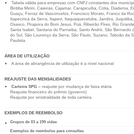
Tabela válida para empresas com CNPJ constantes dos município
Biritiba Mirim, Caieiras, Cajamar, Carapicuíba, Cotia, Diadema,
Guaçu, Ferraz de Vasconcelos, Francisco Morato, Franco da Ro
Itapecirica da Serra, Itapevi, Itaquaquecetuba, Jandira, Juquitiba
Osasco, Pirapora do Bom Jesus, Poá, Ribeirão Pires, Rio Grande
Santa Isabel, Santana do Parnaíba, Santo André, São Bernardo
do Sul, São Lourenço da Serra, São Paulo, Suzano, Taboão da 
Paulista.
ÁREA DE UTILIZAÇÃO
A área de abrangência de utilização é a nível nacional
REAJUSTE DAS MENSALIDADES
Carteira SPG –
reajuste por mudança de faixa etária.
Reajuste financeiro do prêmio (governo)
Reajuste por sinistralidade de toda carteira.
EXEMPLOS DE REEMBOLSO
Grupos de 03 a 199 vidas
Exemplos de reembolso para consultas