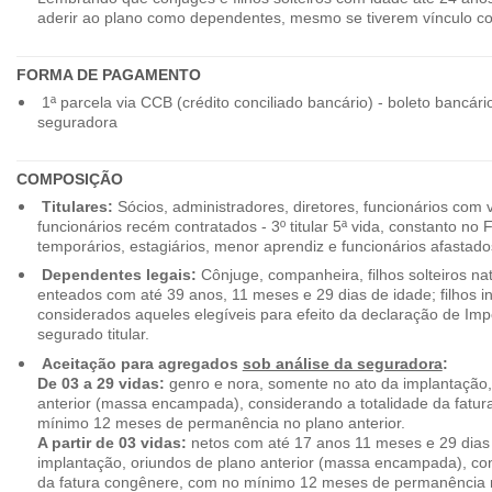
aderir ao plano como dependentes, mesmo se tiverem vínculo c
FORMA DE PAGAMENTO
1ª parcela via CCB (crédito conciliado bancário) - boleto bancári
seguradora
COMPOSIÇÃO
Titulares:
Sócios, administradores, diretores, funcionários com 
funcionários recém contratados - 3º titular 5ª vida, constanto no
temporários, estagiários, menor aprendiz e funcionários afastado
Dependentes legais:
Cônjuge, companheira, filhos solteiros nat
enteados com até 39 anos, 11 meses e 29 dias de idade; filhos in
considerados aqueles elegíveis para efeito da declaração de Im
segurado titular.
Aceitação para agregados
sob análise da seguradora
:
De 03 a 29 vidas:
genro e nora, somente no ato da implantação,
anterior (massa encampada), considerando a totalidade da fatu
mínimo 12 meses de permanência no plano anterior.
A partir de 03 vidas:
netos com até 17 anos 11 meses e 29 dias
implantação, oriundos de plano anterior (massa encampada), con
da fatura congênere, com no mínimo 12 meses de permanência n