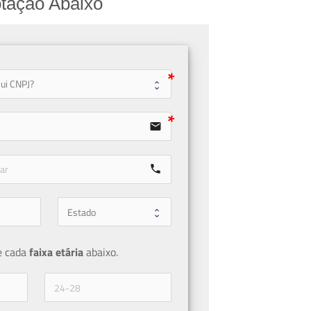
tação Abaixo
user
email
call
e cada 
faixa etária 
abaixo.