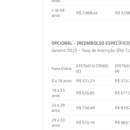
anos
+ de 59
R$ 2.868,44
R$ 3.09
anos
OPCIONAL - (REEMBOLSO ESPECÍFICO
Janeiro 2025 - Taxa de Inscrição: (Por C
EFETIVO IV (TRWE)
EFETIVO
Faixa Etária
(E)
(A)
0 a 18 anos
R$ 531,23
R$ 573,
19 a 23
R$ 626,85
R$ 677,
anos
24 a 28
R$ 758,48
R$ 819,
anos
29 a 33
R$ 910,18
R$ 983,
anos