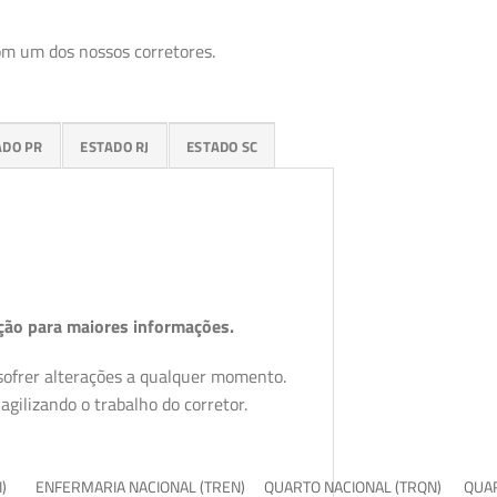
om um dos nossos corretores.
ADO PR
ESTADO RJ
ESTADO SC
ção para maiores informações.
 sofrer alterações a qualquer momento.
gilizando o trabalho do corretor.
I)
ENFERMARIA NACIONAL (TREN)
QUARTO NACIONAL (TRQN)
QUAR