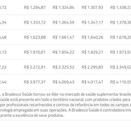
0,72
R$ 1.294,87
R$ 1.324,84
R$ 1.307,93
R$ 1.338,2
4,34
R$ 1.333,72
R$ 1.364,59
R$ 1.347,17
R$ 1.378,3
5,48
R$ 1.623,88
R$ 1.661,47
R$ 1.640,26
R$ 1.678,2
3,13
R$ 1.910,01
R$ 1.954,22
R$ 1.929,27
R$ 1.973,9
7,22
R$ 2.272,91
R$ 2.325,52
R$ 2.295,83
R$ 2.349,0
2,44
R$ 3.977,37
R$ 4.069,43
R$ 4.017,47
R$ 4.110,5
a Bradesco Saúde tornou-se líder no mercado de saúde suplementar brasileir
o Saúde está presente em todo o território nacional, com produtos criados pa
or profissionais reconhecidos e centros de referência em todos os campos 
ecnologia empregada em suas operações. A Bradesco Saúde é controladora in
arante a excelência de seus produtos.