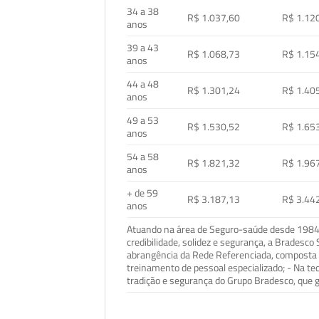
34 a 38
R$ 1.037,60
R$ 1.12
anos
39 a 43
R$ 1.068,73
R$ 1.15
anos
44 a 48
R$ 1.301,24
R$ 1.40
anos
49 a 53
R$ 1.530,52
R$ 1.65
anos
54 a 58
R$ 1.821,32
R$ 1.96
anos
+ de 59
R$ 3.187,13
R$ 3.44
anos
Atuando na área de Seguro-saúde desde 1984, 
credibilidade, solidez e segurança, a Bradesc
abrangência da Rede Referenciada, composta p
treinamento de pessoal especializado; - Na t
tradição e segurança do Grupo Bradesco, que g