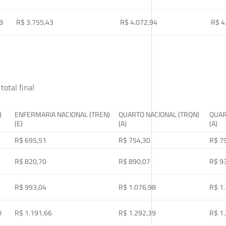
8
R$ 3.755,43
R$ 4.072,94
R$ 4
total final
)
ENFERMARIA NACIONAL (TREN)
QUARTO NACIONAL (TRQN)
QUAR
(E)
(A)
(A)
R$ 695,51
R$ 754,30
R$ 7
R$ 820,70
R$ 890,07
R$ 9
R$ 993,04
R$ 1.076,98
R$ 1
0
R$ 1.191,66
R$ 1.292,39
R$ 1