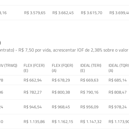
8,16
R$ 3.579,65
R$ 3.662,45
R$ 3.615,70
R$ 3.699,4
)
ontrato) - R$ 7,50 por vida, acrescentar IOF de 2,38% sobre o valor 
 IV (TRWQ)
FLEX (FCER)
FLEX (FQER)
IDEAL (TERI)
IDEAL (TQRI
(E)
(A)
(E)
(A)
78
R$ 662,94
R$ 678,29
R$ 669,63
R$ 685,14
06
R$ 782,27
R$ 800,38
R$ 790,16
R$ 808,47
24
R$ 946,54
R$ 968,45
R$ 956,09
R$ 978,24
10
R$ 1.135,86
R$ 1.162,15
R$ 1.147,32
R$ 1.173,9