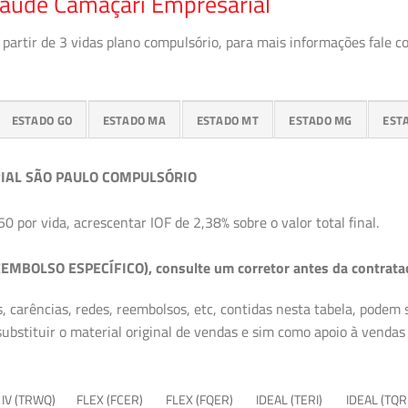
Saúde Camaçari Empresarial
partir de 3 vidas plano compulsório, para mais informações fale c
ESTADO GO
ESTADO MA
ESTADO MT
ESTADO MG
EST
IAL SÃO PAULO COMPULSÓRIO
50 por vida, acrescentar IOF de 2,38% sobre o valor total final.
EMBOLSO ESPECÍFICO), consulte um corretor antes da contrata
, carências, redes, reembolsos, etc, contidas nesta tabela, podem
ubstituir o material original de vendas e sim como apoio à vendas a
 IV (TRWQ)
FLEX (FCER)
FLEX (FQER)
IDEAL (TERI)
IDEAL (TQR