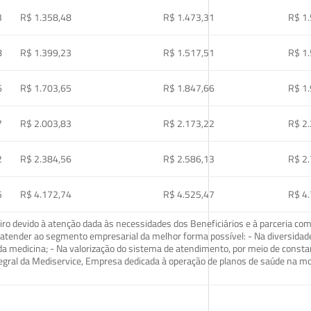
3
R$ 1.358,48
R$ 1.473,31
R$ 1
8
R$ 1.399,23
R$ 1.517,51
R$ 1
6
R$ 1.703,65
R$ 1.847,66
R$ 1
7
R$ 2.003,83
R$ 2.173,22
R$ 2
2
R$ 2.384,56
R$ 2.586,13
R$ 2
5
R$ 4.172,74
R$ 4.525,47
R$ 4
o devido à atenção dada às necessidades dos Beneficiários e à parceria com
ra atender ao segmento empresarial da melhor forma possível: - Na diversidad
da medicina; - Na valorização do sistema de atendimento, por meio de const
tegral da Mediservice, Empresa dedicada à operação de planos de saúde na 