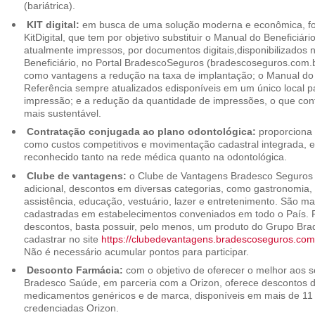
(bariátrica).
KIT digital:
em busca de uma solução moderna e econômica, foi
KitDigital, que tem por objetivo substituir o Manual do Beneficiári
atualmente impressos, por documentos digitais,disponibilizados 
Beneficiário, no Portal BradescoSeguros (bradescoseguros.com.br
como vantagens a redução na taxa de implantação; o Manual do B
Referência sempre atualizados edisponíveis em um único local p
impressão; e a redução da quantidade de impressões, o que cont
mais sustentável.
Contratação conjugada ao plano odontológica:
proporciona 
como custos competitivos e movimentação cadastral integrada,
reconhecido tanto na rede médica quanto na odontológica.
Clube de vantagens:
o Clube de Vantagens Bradesco Seguros 
adicional, descontos em diversas categorias, como gastronomia, 
assistência, educação, vestuário, lazer e entretenimento. São ma
cadastradas em estabelecimentos conveniados em todo o País. P
descontos, basta possuir, pelo menos, um produto do Grupo Bra
cadastrar no site
https://clubedevantagens.bradescoseguros.com
Não é necessário acumular pontos para participar.
Desconto Farmácia:
com o objetivo de oferecer o melhor aos se
Bradesco Saúde, em parceria com a Orizon, oferece descontos 
medicamentos genéricos e de marca, disponíveis em mais de 11 
credenciadas Orizon.