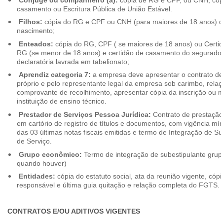
casamento ou Escritura Pública de União Estável.
Filhos:
cópia do RG e CPF ou CNH (para maiores de 18 anos) o
nascimento;
Enteados:
cópia do RG, CPF ( se maiores de 18 anos) ou Cert
RG (se menor de 18 anos) e certidão de casamento do segurado t
declaratória lavrada em tabelionato;
Aprendiz categoria 7:
a empresa deve apresentar o contrato de
próprio e pelo representante legal da empresa sob carimbo, rel
comprovante de recolhimento, apresentar cópia da inscrição ou 
instituição de ensino técnico.
Prestador de Serviços Pessoa Jurídica:
Contrato de prestação
em cartório de registro de títulos e documentos, com vigência m
das 03 últimas notas fiscais emitidas e termo de Integração de S
de Serviço.
Grupo econômico:
Termo de integração de subestipulante gr
quando houver)
Entidades:
cópia do estatuto social, ata da reunião vigente, c
responsável e última guia quitação e relação completa do FGTS.
CONTRATOS E/OU ADITIVOS VIGENTES