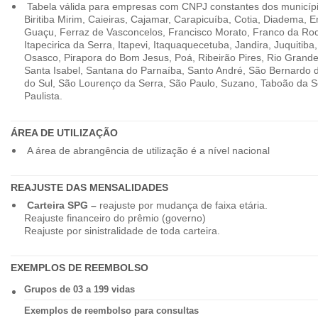
Tabela válida para empresas com CNPJ constantes dos município
Biritiba Mirim, Caieiras, Cajamar, Carapicuíba, Cotia, Diadema,
Guaçu, Ferraz de Vasconcelos, Francisco Morato, Franco da Ro
Itapecirica da Serra, Itapevi, Itaquaquecetuba, Jandira, Juquitiba
Osasco, Pirapora do Bom Jesus, Poá, Ribeirão Pires, Rio Grande
Santa Isabel, Santana do Parnaíba, Santo André, São Bernardo
do Sul, São Lourenço da Serra, São Paulo, Suzano, Taboão da 
Paulista.
ÁREA DE UTILIZAÇÃO
A área de abrangência de utilização é a nível nacional
REAJUSTE DAS MENSALIDADES
Carteira SPG –
reajuste por mudança de faixa etária.
Reajuste financeiro do prêmio (governo)
Reajuste por sinistralidade de toda carteira.
EXEMPLOS DE REEMBOLSO
Grupos de 03 a 199 vidas
Exemplos de reembolso para consultas