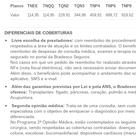
Planos
TNEE
TNQQ
TQN2
TQN3
TNP4
TNP6
TNP8
Valor
114,95
114,95
229,91
344,86
459,81
689,72
919,62
DIFERENCIAIS DE COBERTURAS
Livre escolha de prestadores:
com reembolso de procedimento
respeitados a área de atuação e os limites contratados. O benefici
reembolso de despesas de consulta médica, exames e terapia na
segurado no portal da Bradesco Seguros.
Nos casos em que um pedido de reembolso for realizado através
NFe (nota fiscal eletrônica), não será necessário enviar document
Além disso, o beneficiário pode acompanhar o andamento das soli
aplicativo, SMS e e-mail.
Além das garantias previstas por Lei e pela ANS, o Brades
oferece:
Transplantes: fígado, pâncreas, coração, pulmão e me
Acupuntura.
Segunda opinião médica:
Trata-se de uma consulta, sem custo
especialista com o objetivo de enriquecer o diagnóstico por mei
diferenciada.
No Programa 2ª Opinião Médica, estão contemplados os seguint
cirúrgica, sendo respeitadas as coberturas contratadas: doenças
coluna; escoliose; bucomaxilofacial; dispositivos cardíacos (mar