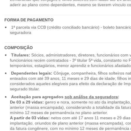
aderir ao plano como dependentes, mesmo se tiverem vínculo c
FORMA DE PAGAMENTO
1ª parcela via CCB (crédito conciliado bancário) - boleto bancári
seguradora
COMPOSIÇÃO
Titulares:
Sócios, administradores, diretores, funcionários com 
funcionários recém contratados - 3º titular 5ª vida, constanto no
temporários, estagiários, menor aprendiz e funcionários afastado
Dependentes legais:
Cônjuge, companheira, filhos solteiros nat
enteados com até 39 anos, 11 meses e 29 dias de idade; filhos in
considerados aqueles elegíveis para efeito da declaração de Im
segurado titular.
Aceitação para agregados
sob análise da seguradora
:
De 03 a 29 vidas:
genro e nora, somente no ato da implantação,
anterior (massa encampada), considerando a totalidade da fatu
mínimo 12 meses de permanência no plano anterior.
A partir de 03 vidas:
netos com até 17 anos 11 meses e 29 dias
implantação, oriundos de plano anterior (massa encampada), con
da fatura congênere, com no mínimo 12 meses de permanência n