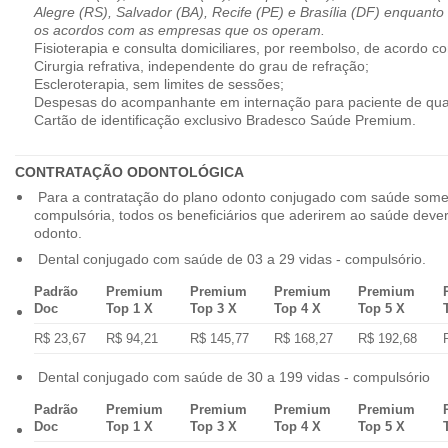
Alegre (RS), Salvador (BA), Recife (PE) e Brasília (DF) enquanto
os acordos com as empresas que os operam.
Fisioterapia e consulta domiciliares, por reembolso, de acordo co
Cirurgia refrativa, independente do grau de refração;
Escleroterapia, sem limites de sessões;
Despesas do acompanhante em internação para paciente de qua
Cartão de identificação exclusivo Bradesco Saúde Premium.
CONTRATAÇÃO ODONTOLÓGICA
Para a contratação do plano odonto conjugado com saúde some
compulsória, todos os beneficiários que aderirem ao saúde dev
odonto.
Dental conjugado com saúde de 03 a 29 vidas - compulsório.
Padrão
Premium
Premium
Premium
Premium
Doc
Top 1 X
Top 3 X
Top 4 X
Top 5 X
R$ 23,67
R$ 94,21
R$ 145,77
R$ 168,27
R$ 192,68
Dental conjugado com saúde de 30 a 199 vidas - compulsório
Padrão
Premium
Premium
Premium
Premium
Doc
Top 1 X
Top 3 X
Top 4 X
Top 5 X