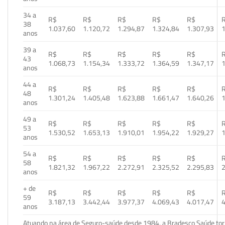
34 a
R$
R$
R$
R$
R$
38
1.037,60
1.120,72
1.294,87
1.324,84
1.307,93
1
anos
39 a
R$
R$
R$
R$
R$
43
1.068,73
1.154,34
1.333,72
1.364,59
1.347,17
1
anos
44 a
R$
R$
R$
R$
R$
48
1.301,24
1.405,48
1.623,88
1.661,47
1.640,26
1
anos
49 a
R$
R$
R$
R$
R$
53
1.530,52
1.653,13
1.910,01
1.954,22
1.929,27
1
anos
54 a
R$
R$
R$
R$
R$
58
1.821,32
1.967,22
2.272,91
2.325,52
2.295,83
2
anos
+ de
R$
R$
R$
R$
R$
59
3.187,13
3.442,44
3.977,37
4.069,43
4.017,47
4
anos
Atuando na área de Seguro-saúde desde 1984, a Bradesco Saúde torn