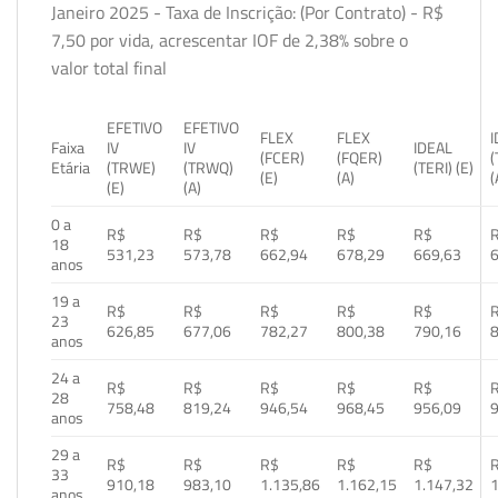
Janeiro 2025 - Taxa de Inscrição: (Por Contrato) - R$
7,50 por vida, acrescentar IOF de 2,38% sobre o
valor total final
EFETIVO
EFETIVO
FLEX
FLEX
Faixa
IV
IV
IDEAL
(FCER)
(FQER)
(
Etária
(TRWE)
(TRWQ)
(TERI) (E)
(E)
(A)
(
(E)
(A)
0 a
R$
R$
R$
R$
R$
18
531,23
573,78
662,94
678,29
669,63
anos
19 a
R$
R$
R$
R$
R$
23
626,85
677,06
782,27
800,38
790,16
anos
24 a
R$
R$
R$
R$
R$
28
758,48
819,24
946,54
968,45
956,09
anos
29 a
R$
R$
R$
R$
R$
33
910,18
983,10
1.135,86
1.162,15
1.147,32
1
anos