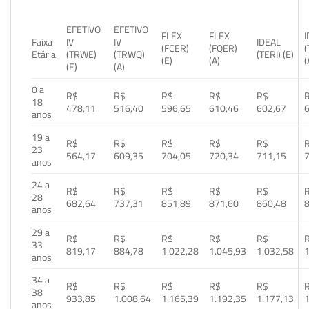
EFETIVO
EFETIVO
FLEX
FLEX
Faixa
IV
IV
IDEAL
(FCER)
(FQER)
(
Etária
(TRWE)
(TRWQ)
(TERI) (E)
(E)
(A)
(
(E)
(A)
0 a
R$
R$
R$
R$
R$
18
478,11
516,40
596,65
610,46
602,67
anos
19 a
R$
R$
R$
R$
R$
23
564,17
609,35
704,05
720,34
711,15
anos
24 a
R$
R$
R$
R$
R$
28
682,64
737,31
851,89
871,60
860,48
anos
29 a
R$
R$
R$
R$
R$
33
819,17
884,78
1.022,28
1.045,93
1.032,58
1
anos
34 a
R$
R$
R$
R$
R$
38
933,85
1.008,64
1.165,39
1.192,35
1.177,13
1
anos