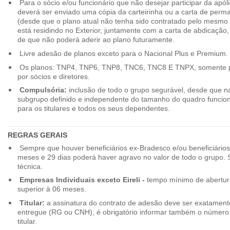
Para o sócio e/ou funcionário que não desejar participar da apól
deverá ser enviado uma cópia da carteirinha ou a carta de perma
(desde que o plano atual não tenha sido contratado pelo mesmo
está residindo no Exterior, juntamente com a carta de abdicação,
de que não poderá aderir ao plano futuramente.
Livre adesão de planos exceto para o Nacional Plus e Premium.
Os planos: TNP4, TNP6, TNP8, TNC6, TNC8 E TNPX, somente p
por sócios e diretores.
Compulsória:
inclusão de todo o grupo segurável, desde que na
subgrupo definido e independente do tamanho do quadro funciona
para os titulares e todos os seus dependentes.
REGRAS GERAIS
Sempre que houver beneficiários ex-Bradesco e/ou beneficiário
meses e 29 dias poderá haver agravo no valor de todo o grupo. So
técnica.
Empresas Individuais exceto Eireli -
tempo mínimo de abertura
superior à 06 meses.
Titular:
a assinatura do contrato de adesão deve ser exatament
entregue (RG ou CNH), é obrigatório informar também o número 
titular.