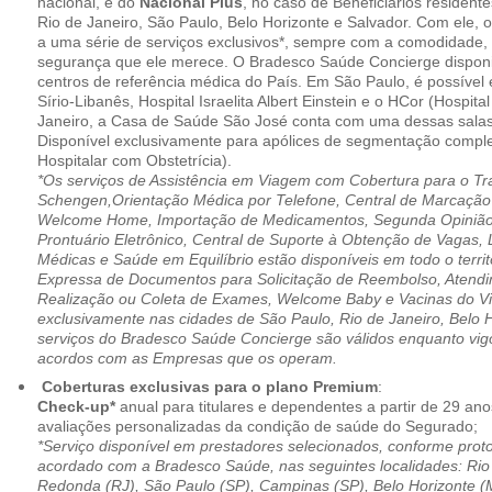
nacional, e do
Nacional Plus
, no caso de Beneficiários resident
Rio de Janeiro, São Paulo, Belo Horizonte e Salvador. Com ele, o
a uma série de serviços exclusivos*, sempre com a comodidade, 
segurança que ele merece. O Bradesco Saúde Concierge disponib
centros de referência médica do País. Em São Paulo, é possível 
Sírio-Libanês, Hospital Israelita Albert Einstein e o HCor (Hospit
Janeiro, a Casa de Saúde São José conta com uma dessas salas
Disponível exclusivamente para apólices de segmentação comple
Hospitalar com Obstetrícia).
*Os serviços de Assistência em Viagem com Cobertura para o Tr
Schengen,Orientação Médica por Telefone, Central de Marcação
Welcome Home, Importação de Medicamentos, Segunda Opinião 
Prontuário Eletrônico, Central de Suporte à Obtenção de Vagas, 
Médicas e Saúde em Equilíbrio estão disponíveis em todo o territó
Expressa de Documentos para Solicitação de Reembolso, Atend
Realização ou Coleta de Exames, Welcome Baby e Vacinas do Via
exclusivamente nas cidades de São Paulo, Rio de Janeiro, Belo H
serviços do Bradesco Saúde Concierge são válidos enquanto vig
acordos com as Empresas que os operam.
Coberturas exclusivas para o plano Premium
:
Check-up*
anual para titulares e dependentes a partir de 29 ano
avaliações personalizadas da condição de saúde do Segurado;
*Serviço disponível em prestadores selecionados, conforme prot
acordado com a Bradesco Saúde, nas seguintes localidades: Rio 
Redonda (RJ), São Paulo (SP), Campinas (SP), Belo Horizonte (M