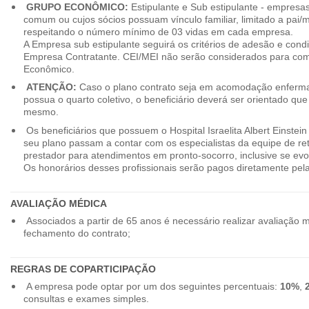
GRUPO ECONÔMICO:
Estipulante e Sub estipulante - empres
comum ou cujos sócios possuam vínculo familiar, limitado a pai/mã
respeitando o número mínimo de 03 vidas em cada empresa.
A Empresa sub estipulante seguirá os critérios de adesão e cond
Empresa Contratante. CEI/MEI não serão considerados para co
Econômico.
ATENÇÃO:
Caso o plano contrato seja em acomodação enferma
possua o quarto coletivo, o beneficiário deverá ser orientado qu
mesmo.
Os beneficiários que possuem o Hospital Israelita Albert Einstein
seu plano passam a contar com os especialistas da equipe de r
prestador para atendimentos em pronto-socorro, inclusive se evo
Os honorários desses profissionais serão pagos diretamente pe
AVALIAÇÃO MÉDICA
Associados a partir de 65 anos é necessário realizar avaliação 
fechamento do contrato;
REGRAS DE COPARTICIPAÇÃO
A empresa pode optar por um dos seguintes percentuais:
10%
,
consultas e exames simples.