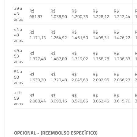
39 a
R$
R$
R$
R$
R$
43
961,87
1.038,90
1.200,35
1.228,12
1.212,44
1
anos
44 a
R$
R$
R$
R$
R$
48
1.171,13
1.264,92
1.461,50
1.495,31
1.476,22
1
anos
49 a
R$
R$
R$
R$
R$
53
1.377,48
1.487,80
1.719,02
1.758,78
1.736,33
1
anos
54 a
R$
R$
R$
R$
R$
58
1.639,20
1.770,48
2.045,63
2.092,95
2.066,23
2
anos
+ de
R$
R$
R$
R$
R$
59
2.868,44
3.098,16
3.579,65
3.662,45
3.615,70
3
anos
OPCIONAL - (REEMBOLSO ESPECÍFICO)