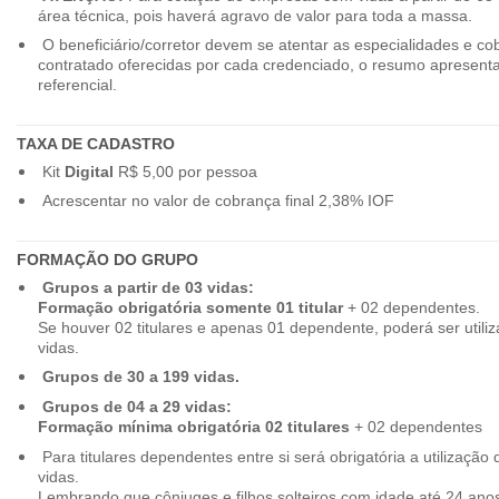
área técnica, pois haverá agravo de valor para toda a massa.
O beneficiário/corretor devem se atentar as especialidades e co
contratado oferecidas por cada credenciado, o resumo apresenta
referencial.
TAXA DE CADASTRO
Kit
Digital
R$ 5,00 por pessoa
Acrescentar no valor de cobrança final 2,38% IOF
FORMAÇÃO DO GRUPO
Grupos a partir de 03 vidas:
Formação obrigatória somente 01 titular
+ 02 dependentes.
Se houver 02 titulares e apenas 01 dependente, poderá ser utiliz
vidas.
Grupos de 30 a 199 vidas.
Grupos de 04 a 29 vidas:
Formação mínima obrigatória 02 titulares
+ 02 dependentes
Para titulares dependentes entre si será obrigatória a utilização d
vidas.
Lembrando que cônjuges e filhos solteiros com idade até 24 ano