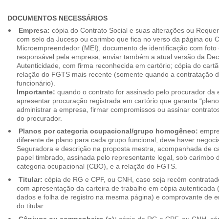
DOCUMENTOS NECESSÁRIOS
Empresa:
cópia do Contrato Social e suas alterações ou Reque
com selo da Jucesp ou carimbo que fica no verso da página ou Ce
Microempreendedor (MEI), documento de identificação com foto 
responsável pela empresa; enviar também a atual versão da Dec
Autenticidade, com firma reconhecida em cartório; cópia do cart
relação do FGTS mais recente (somente quando a contratação d
funcionário).
Importante:
quando o contrato for assinado pelo procurador da
apresentar procuração registrada em cartório que garanta “plen
administrar a empresa, firmar compromissos ou assinar contrat
do procurador.
Planos por categoria ocupacional/grupo homogêneo:
empres
diferente de plano para cada grupo funcional, deve haver negoc
Seguradora e descrição na proposta mestra, acompanhada de c
papel timbrado, assinada pelo representante legal, sob carimbo d
categoria ocupacional (CBO), e a relação do FGTS.
Titular:
cópia de RG e CPF, ou CNH, caso seja recém contrata
com apresentação da carteira de trabalho em cópia autenticada (f
dados e folha de registro na mesma página) e comprovante de 
do titular.
Cônjuge ou companheiro (a):
cópia de RG e CPF, ou CNH, cóp