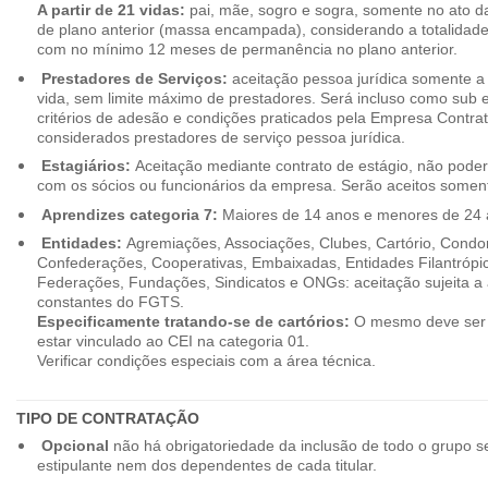
A partir de 21 vidas:
pai, mãe, sogro e sogra, somente no ato d
de plano anterior (massa encampada), considerando a totalidade
com no mínimo 12 meses de permanência no plano anterior.
Prestadores de Serviços:
aceitação pessoa jurídica somente a pa
vida, sem limite máximo de prestadores. Será incluso como sub e
critérios de adesão e condições praticados pela Empresa Contra
considerados prestadores de serviço pessoa jurídica.
Estagiários:
Aceitação mediante contrato de estágio, não poderão
com os sócios ou funcionários da empresa. Serão aceitos somente
Aprendizes categoria 7:
Maiores de 14 anos e menores de 24 
Entidades:
Agremiações, Associações, Clubes, Cartório, Condo
Confederações, Cooperativas, Embaixadas, Entidades Filantrópic
Federações, Fundações, Sindicatos e ONGs: aceitação sujeita a a
constantes do FGTS.
Especificamente tratando-se de cartórios:
O mesmo deve ser 
estar vinculado ao CEI na categoria 01.
Verificar condições especiais com a área técnica.
TIPO DE CONTRATAÇÃO
Opcional
não há obrigatoriedade da inclusão de todo o grupo s
estipulante nem dos dependentes de cada titular.