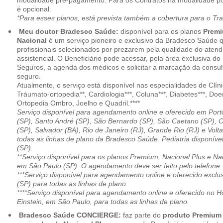
modalidade pré-pagamento. Para os Contratos na modalidade pó
é opcional.
*Para esses planos, está prevista também a cobertura para o Tr
Meu doutor Bradesco Saúde:
disponível para os planos
Premi
Nacional
é um serviço pioneiro e exclusivo da Bradesco Saúde 
profissionais selecionados por prezarem pela qualidade do aten
assistencial. O Beneficiário pode acessar, pela área exclusiva do
Seguros, a agenda dos médicos e solicitar a marcação da consult
seguro.
Atualmente, o serviço está disponível nas especialidades de Clíni
Tráumato-ortopedia**, Cardiologia***, Coluna***, Diabetes***, Do
Ortopedia Ombro, Joelho e Quadril.****
Serviço disponível para agendamento online e oferecido em Port
(SP), Santo André (SP), São Bernardo (SP), São Caetano (SP), 
(SP), Salvador (BA), Rio de Janeiro (RJ), Grande Rio (RJ) e Vol
todas as linhas de plano da Bradesco Saúde. Pediatria disponí
(SP).
**Serviço disponível para os planos Premium, Nacional Plus e Na
em São Paulo (SP). O agendamento deve ser feito pelo telefone.
***Serviço disponível para agendamento online e oferecido excl
(SP) para todas as linhas de plano.
****Serviço disponível para agendamento online e oferecido no Hosp
Einstein, em São Paulo, para todas as linhas de plano.
Bradesco Saúde CONCIERGE:
faz parte do
produto Premiu