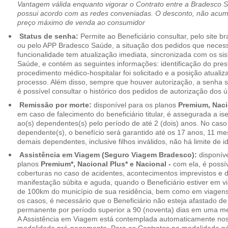
Vantagem válida enquanto vigorar o Contrato entre a Bradesco 
possui acordo com as redes conveniadas. O desconto, não acumul
preço máximo de venda ao consumidor
Status de senha:
Permite ao Beneficiário consultar, pelo site 
ou pelo APP Bradesco Saúde, a situação dos pedidos que necess
funcionalidade tem atualização imediata, sincronizada com os s
Saúde, e contém as seguintes informações: identificação do pres
procedimento médico-hospitalar foi solicitado e a posição atuali
processo. Além disso, sempre que houver autorização, a senha
é possível consultar o histórico dos pedidos de autorização dos ú
Remissão por morte:
disponível para os planos
Premium, Naci
em caso de falecimento do beneficiário titular, é assegurada a 
ao(s) dependentes(s) pelo período de até 2 (dois) anos. No caso 
dependente(s), o benefício será garantido até os 17 anos, 11 me
demais dependentes, inclusive filhos inválidos, não há limite de i
Assistência em Viagem (Seguro Viagem Bradesco):
disponíve
planos
Premium*, Nacional Plus* e Nacional -
com ela, é possí
coberturas no caso de acidentes, acontecimentos imprevistos e
manifestação súbita e aguda, quando o Beneficiário estiver em v
de 100km do município de sua residência, bem como em viagens
os casos, é necessário que o Beneficiário não esteja afastado de
permanente por período superior a 90 (noventa) dias em uma 
A Assistência em Viagem está contemplada automaticamente nos