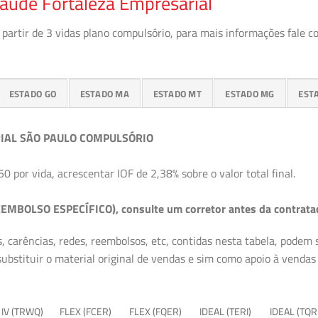
aúde Fortaleza Empresarial
partir de 3 vidas plano compulsório, para mais informações fale c
ESTADO GO
ESTADO MA
ESTADO MT
ESTADO MG
EST
IAL SÃO PAULO COMPULSÓRIO
50 por vida, acrescentar IOF de 2,38% sobre o valor total final.
EMBOLSO ESPECÍFICO), consulte um corretor antes da contrata
, carências, redes, reembolsos, etc, contidas nesta tabela, podem
ubstituir o material original de vendas e sim como apoio à vendas a
 IV (TRWQ)
FLEX (FCER)
FLEX (FQER)
IDEAL (TERI)
IDEAL (TQR