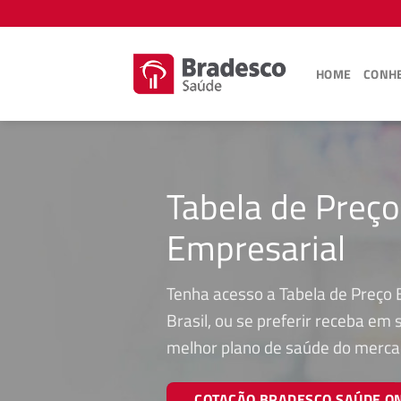
Skip
to
content
HOME
CONHE
Tabela de Preç
Empresarial
Tenha acesso a Tabela de Preço 
Brasil, ou se preferir receba em
melhor plano de saúde do merca
COTAÇÃO BRADESCO SAÚDE O