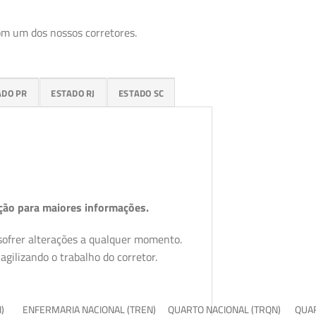
om um dos nossos corretores.
ADO PR
ESTADO RJ
ESTADO SC
ção para maiores informações.
 sofrer alterações a qualquer momento.
gilizando o trabalho do corretor.
I)
ENFERMARIA NACIONAL (TREN)
QUARTO NACIONAL (TRQN)
QUAR