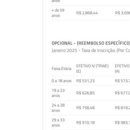
anos
+ de 59
R$ 2.868,44
R$ 3.09
anos
OPCIONAL - (REEMBOLSO ESPECÍFICO
Janeiro 2025 - Taxa de Inscrição: (Por C
EFETIVO IV (TRWE)
EFETIVO
Faixa Etária
(E)
(A)
0 a 18 anos
R$ 531,23
R$ 573,
19 a 23
R$ 626,85
R$ 677,
anos
24 a 28
R$ 758,48
R$ 819,
anos
29 a 33
R$ 910,18
R$ 983,
anos