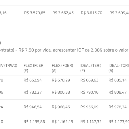
8,16
R$ 3.579,65
R$ 3.662,45
R$ 3.615,70
R$ 3.699,4
)
ontrato) - R$ 7,50 por vida, acrescentar IOF de 2,38% sobre o valor 
 IV (TRWQ)
FLEX (FCER)
FLEX (FQER)
IDEAL (TERI)
IDEAL (TQRI
(E)
(A)
(E)
(A)
78
R$ 662,94
R$ 678,29
R$ 669,63
R$ 685,14
06
R$ 782,27
R$ 800,38
R$ 790,16
R$ 808,47
24
R$ 946,54
R$ 968,45
R$ 956,09
R$ 978,24
10
R$ 1.135,86
R$ 1.162,15
R$ 1.147,32
R$ 1.173,9