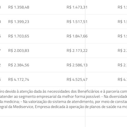
3
R$ 1.358,48
R$ 1.473,31
R$ 1
8
R$ 1.399,23
R$ 1.517,51
R$ 1
6
R$ 1.703,65
R$ 1.847,66
R$ 1
7
R$ 2.003,83
R$ 2.173,22
R$ 2
2
R$ 2.384,56
R$ 2.586,13
R$ 2
5
R$ 4.172,74
R$ 4.525,47
R$ 4
o devido à atenção dada às necessidades dos Beneficiários e à parceria com
ra atender ao segmento empresarial da melhor forma possível: - Na diversidad
da medicina; - Na valorização do sistema de atendimento, por meio de const
tegral da Mediservice, Empresa dedicada à operação de planos de saúde na 