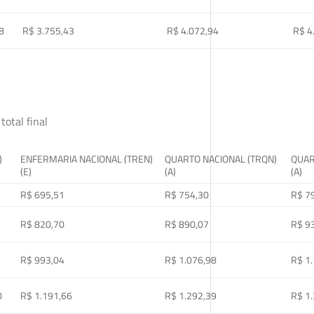
8
R$ 3.755,43
R$ 4.072,94
R$ 4
total final
)
ENFERMARIA NACIONAL (TREN)
QUARTO NACIONAL (TRQN)
QUAR
(E)
(A)
(A)
R$ 695,51
R$ 754,30
R$ 7
R$ 820,70
R$ 890,07
R$ 9
R$ 993,04
R$ 1.076,98
R$ 1
0
R$ 1.191,66
R$ 1.292,39
R$ 1