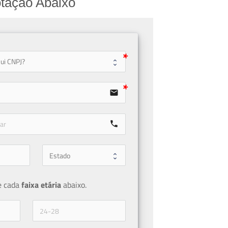
tação Abaixo
user
email
call
e cada 
faixa etária 
abaixo.