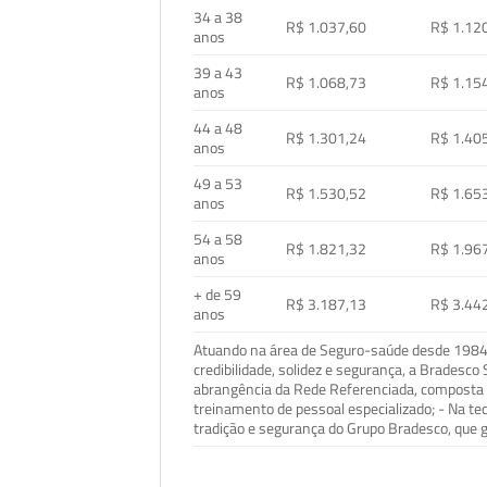
34 a 38
R$ 1.037,60
R$ 1.12
anos
39 a 43
R$ 1.068,73
R$ 1.15
anos
44 a 48
R$ 1.301,24
R$ 1.40
anos
49 a 53
R$ 1.530,52
R$ 1.65
anos
54 a 58
R$ 1.821,32
R$ 1.96
anos
+ de 59
R$ 3.187,13
R$ 3.44
anos
Atuando na área de Seguro-saúde desde 1984, 
credibilidade, solidez e segurança, a Bradesc
abrangência da Rede Referenciada, composta p
treinamento de pessoal especializado; - Na t
tradição e segurança do Grupo Bradesco, que g