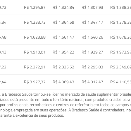
0,72
R$ 1.294,87
R$ 1.324,84
R$ 1.307,93
R$ 1.338,2
4,34
R$ 1.333,72
R$ 1.364,59
R$ 1.347,17
R$ 1.378,3
5,48
R$ 1.623,88
R$ 1.661,47
R$ 1.640,26
R$ 1.678,2
3,13
R$ 1.910,01
R$ 1.954,22
R$ 1.929,27
R$ 1.973,9
7,22
R$ 2.272,91
R$ 2.325,52
R$ 2.295,83
R$ 2.349,0
2,44
R$ 3.977,37
R$ 4.069,43
R$ 4.017,47
R$ 4.110,5
a Bradesco Saúde tornou-se líder no mercado de saúde suplementar brasileir
o Saúde está presente em todo o território nacional, com produtos criados pa
or profissionais reconhecidos e centros de referência em todos os campos 
ecnologia empregada em suas operações. A Bradesco Saúde é controladora in
arante a excelência de seus produtos.