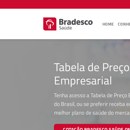
Skip
to
content
HOME
CONHE
Tabela de Preç
Empresarial
Tenha acesso a Tabela de Preço
do Brasil, ou se preferir receba
melhor plano de saúde do merca
COTAÇÃO BRADESCO SAÚDE O