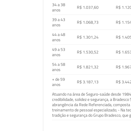
34 a 38
R$ 1.037,60
R$ 1.12
anos
39 a 43
R$ 1.068,73
R$ 1.15
anos
44 a 48
R$ 1.301,24
R$ 1.40
anos
49 a 53
R$ 1.530,52
R$ 1.65
anos
54 a 58
R$ 1.821,32
R$ 1.96
anos
+ de 59
R$ 3.187,13
R$ 3.44
anos
Atuando na área de Seguro-saúde desde 1984, 
credibilidade, solidez e segurança, a Bradesc
abrangência da Rede Referenciada, composta p
treinamento de pessoal especializado; - Na t
tradição e segurança do Grupo Bradesco, que g