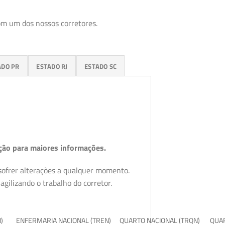
om um dos nossos corretores.
ADO PR
ESTADO RJ
ESTADO SC
ção para maiores informações.
 sofrer alterações a qualquer momento.
gilizando o trabalho do corretor.
I)
ENFERMARIA NACIONAL (TREN)
QUARTO NACIONAL (TRQN)
QUAR