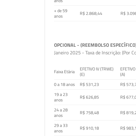
anos
+ de 59
R$ 2.868,44
R$ 3.09
anos
OPCIONAL - (REEMBOLSO ESPECÍFICO
Janeiro 2025 - Taxa de Inscrição: (Por C
EFETIVO IV (TRWE)
EFETIVO
Faixa Etária
(E)
(A)
0 a 18 anos
R$ 531,23
R$ 573,
19 a 23
R$ 626,85
R$ 677,
anos
24 a 28
R$ 758,48
R$ 819,
anos
29 a 33
R$ 910,18
R$ 983,
anos