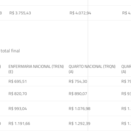
8
R$ 3.755,43
R$ 4.072,94
R$ 4
total final
)
ENFERMARIA NACIONAL (TREN)
QUARTO NACIONAL (TRQN)
QUAR
(E)
(A)
(A)
R$ 695,51
R$ 754,30
R$ 7
R$ 820,70
R$ 890,07
R$ 9
R$ 993,04
R$ 1.076,98
R$ 1
0
R$ 1.191,66
R$ 1.292,39
R$ 1