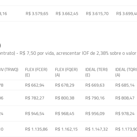
8,16
R$ 3.579,65
R$ 3.662,45
R$ 3.615,70
R$ 3.699,4
)
ontrato) - R$ 7,50 por vida, acrescentar IOF de 2,38% sobre o valor 
 IV (TRWQ)
FLEX (FCER)
FLEX (FQER)
IDEAL (TERI)
IDEAL (TQRI
(E)
(A)
(E)
(A)
78
R$ 662,94
R$ 678,29
R$ 669,63
R$ 685,14
06
R$ 782,27
R$ 800,38
R$ 790,16
R$ 808,47
24
R$ 946,54
R$ 968,45
R$ 956,09
R$ 978,24
10
R$ 1.135,86
R$ 1.162,15
R$ 1.147,32
R$ 1.173,9