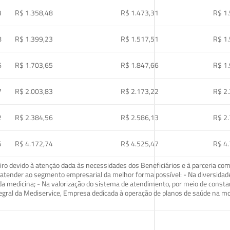
3
R$ 1.358,48
R$ 1.473,31
R$ 1
8
R$ 1.399,23
R$ 1.517,51
R$ 1
6
R$ 1.703,65
R$ 1.847,66
R$ 1
7
R$ 2.003,83
R$ 2.173,22
R$ 2
2
R$ 2.384,56
R$ 2.586,13
R$ 2
5
R$ 4.172,74
R$ 4.525,47
R$ 4
o devido à atenção dada às necessidades dos Beneficiários e à parceria com
ra atender ao segmento empresarial da melhor forma possível: - Na diversidad
da medicina; - Na valorização do sistema de atendimento, por meio de const
tegral da Mediservice, Empresa dedicada à operação de planos de saúde na 