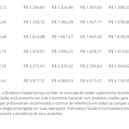
0,72
R$ 1.294,87
R$ 1.324,84
R$ 1.307,93
R$ 1.338,2
4,34
R$ 1.333,72
R$ 1.364,59
R$ 1.347,17
R$ 1.378,3
5,48
R$ 1.623,88
R$ 1.661,47
R$ 1.640,26
R$ 1.678,2
3,13
R$ 1.910,01
R$ 1.954,22
R$ 1.929,27
R$ 1.973,9
7,22
R$ 2.272,91
R$ 2.325,52
R$ 2.295,83
R$ 2.349,0
2,44
R$ 3.977,37
R$ 4.069,43
R$ 4.017,47
R$ 4.110,5
a Bradesco Saúde tornou-se líder no mercado de saúde suplementar brasileir
o Saúde está presente em todo o território nacional, com produtos criados pa
or profissionais reconhecidos e centros de referência em todos os campos 
ecnologia empregada em suas operações. A Bradesco Saúde é controladora in
arante a excelência de seus produtos.