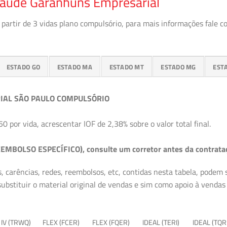
Saúde Garanhuns Empresarial
partir de 3 vidas plano compulsório, para mais informações fale c
ESTADO GO
ESTADO MA
ESTADO MT
ESTADO MG
EST
IAL SÃO PAULO COMPULSÓRIO
50 por vida, acrescentar IOF de 2,38% sobre o valor total final.
EMBOLSO ESPECÍFICO), consulte um corretor antes da contrata
, carências, redes, reembolsos, etc, contidas nesta tabela, podem
ubstituir o material original de vendas e sim como apoio à vendas a
 IV (TRWQ)
FLEX (FCER)
FLEX (FQER)
IDEAL (TERI)
IDEAL (TQR