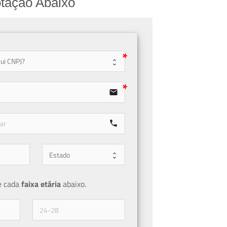
tação Abaixo
user
email
call
e cada 
faixa etária 
abaixo.