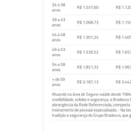
34 a 38
R$ 1.037,60
R$ 1.12
anos
39 a 43
R$ 1.068,73
R$ 1.15
anos
44 a 48
R$ 1.301,24
R$ 1.40
anos
49 a 53
R$ 1.530,52
R$ 1.65
anos
54 a 58
R$ 1.821,32
R$ 1.96
anos
+ de 59
R$ 3.187,13
R$ 3.44
anos
Atuando na área de Seguro-saúde desde 1984, 
credibilidade, solidez e segurança, a Bradesc
abrangência da Rede Referenciada, composta p
treinamento de pessoal especializado; - Na t
tradição e segurança do Grupo Bradesco, que g