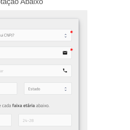
tação Abaixo
user
email
call
e cada 
faixa etária 
abaixo.