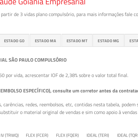
Saúde Goiânia Empresarial
partir de 3 vidas plano compulsório, para mais informações fale c
ESTADO GO
ESTADO MA
ESTADO MT
ESTADO MG
EST
IAL SÃO PAULO COMPULSÓRIO
50 por vida, acrescentar IOF de 2,38% sobre o valor total final.
EMBOLSO ESPECÍFICO), consulte um corretor antes da contrata
, carências, redes, reembolsos, etc, contidas nesta tabela, podem
ubstituir o material original de vendas e sim como apoio à vendas a
 IV (TRWQ)
FLEX (FCER)
FLEX (FQER)
IDEAL (TERI)
IDEAL (TQR