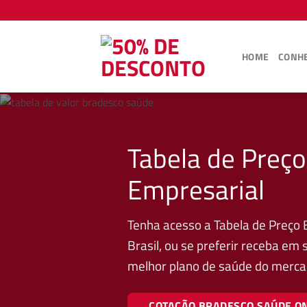
Skip
to
content
HOME
CONHE
Tabela de Preç
Empresarial
Tenha acesso a Tabela de Preço 
Brasil, ou se preferir receba em
melhor plano de saúde do merca
COTAÇÃO BRADESCO SAÚDE O