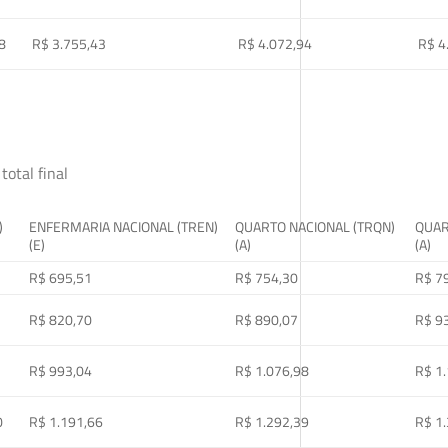
8
R$ 3.755,43
R$ 4.072,94
R$ 4
total final
)
ENFERMARIA NACIONAL (TREN)
QUARTO NACIONAL (TRQN)
QUAR
(E)
(A)
(A)
R$ 695,51
R$ 754,30
R$ 7
R$ 820,70
R$ 890,07
R$ 9
R$ 993,04
R$ 1.076,98
R$ 1
0
R$ 1.191,66
R$ 1.292,39
R$ 1