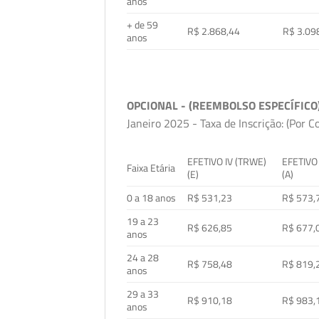
anos
+ de 59
R$ 2.868,44
R$ 3.09
anos
OPCIONAL - (REEMBOLSO ESPECÍFICO
Janeiro 2025 - Taxa de Inscrição: (Por C
EFETIVO IV (TRWE)
EFETIVO
Faixa Etária
(E)
(A)
0 a 18 anos
R$ 531,23
R$ 573,
19 a 23
R$ 626,85
R$ 677,
anos
24 a 28
R$ 758,48
R$ 819,
anos
29 a 33
R$ 910,18
R$ 983,
anos