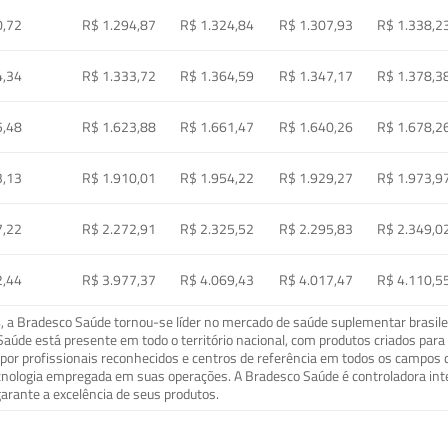
0,72
R$ 1.294,87
R$ 1.324,84
R$ 1.307,93
R$ 1.338,2
4,34
R$ 1.333,72
R$ 1.364,59
R$ 1.347,17
R$ 1.378,3
5,48
R$ 1.623,88
R$ 1.661,47
R$ 1.640,26
R$ 1.678,2
3,13
R$ 1.910,01
R$ 1.954,22
R$ 1.929,27
R$ 1.973,9
7,22
R$ 2.272,91
R$ 2.325,52
R$ 2.295,83
R$ 2.349,0
2,44
R$ 3.977,37
R$ 4.069,43
R$ 4.017,47
R$ 4.110,5
a Bradesco Saúde tornou-se líder no mercado de saúde suplementar brasileir
o Saúde está presente em todo o território nacional, com produtos criados pa
or profissionais reconhecidos e centros de referência em todos os campos 
ecnologia empregada em suas operações. A Bradesco Saúde é controladora in
arante a excelência de seus produtos.