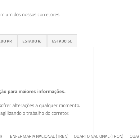
om um dos nossos corretores.
ADO PR
ESTADO RJ
ESTADO SC
ção para maiores informações.
 sofrer alterações a qualquer momento.
gilizando o trabalho do corretor.
I)
ENFERMARIA NACIONAL (TREN)
QUARTO NACIONAL (TRQN)
QUAR