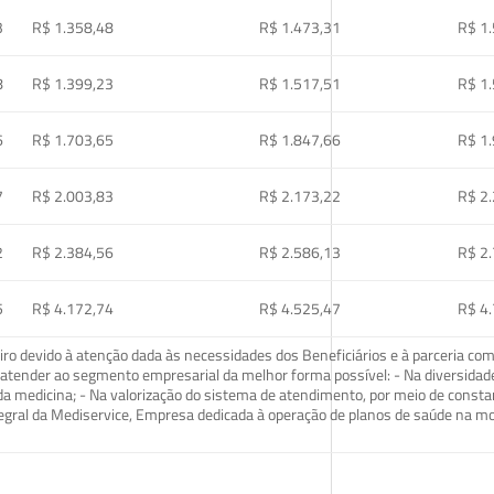
3
R$ 1.358,48
R$ 1.473,31
R$ 1
8
R$ 1.399,23
R$ 1.517,51
R$ 1
6
R$ 1.703,65
R$ 1.847,66
R$ 1
7
R$ 2.003,83
R$ 2.173,22
R$ 2
2
R$ 2.384,56
R$ 2.586,13
R$ 2
5
R$ 4.172,74
R$ 4.525,47
R$ 4
o devido à atenção dada às necessidades dos Beneficiários e à parceria com
ra atender ao segmento empresarial da melhor forma possível: - Na diversidad
da medicina; - Na valorização do sistema de atendimento, por meio de const
tegral da Mediservice, Empresa dedicada à operação de planos de saúde na 