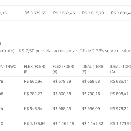
8,16
R$ 3.579,65
R$ 3.662,45
R$ 3.615,70
R$ 3.699,4
)
ontrato) - R$ 7,50 por vida, acrescentar IOF de 2,38% sobre o valor 
 IV (TRWQ)
FLEX (FCER)
FLEX (FQER)
IDEAL (TERI)
IDEAL (TQRI
(E)
(A)
(E)
(A)
78
R$ 662,94
R$ 678,29
R$ 669,63
R$ 685,14
06
R$ 782,27
R$ 800,38
R$ 790,16
R$ 808,47
24
R$ 946,54
R$ 968,45
R$ 956,09
R$ 978,24
10
R$ 1.135,86
R$ 1.162,15
R$ 1.147,32
R$ 1.173,9