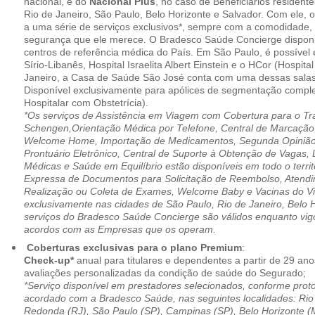
nacional, e do
Nacional Plus
, no caso de Beneficiários resident
Rio de Janeiro, São Paulo, Belo Horizonte e Salvador. Com ele, o
a uma série de serviços exclusivos*, sempre com a comodidade, 
segurança que ele merece. O Bradesco Saúde Concierge disponib
centros de referência médica do País. Em São Paulo, é possível 
Sírio-Libanês, Hospital Israelita Albert Einstein e o HCor (Hospit
Janeiro, a Casa de Saúde São José conta com uma dessas salas
Disponível exclusivamente para apólices de segmentação comple
Hospitalar com Obstetrícia).
*Os serviços de Assistência em Viagem com Cobertura para o Tr
Schengen,Orientação Médica por Telefone, Central de Marcação
Welcome Home, Importação de Medicamentos, Segunda Opinião 
Prontuário Eletrônico, Central de Suporte à Obtenção de Vagas, 
Médicas e Saúde em Equilíbrio estão disponíveis em todo o territó
Expressa de Documentos para Solicitação de Reembolso, Atend
Realização ou Coleta de Exames, Welcome Baby e Vacinas do Via
exclusivamente nas cidades de São Paulo, Rio de Janeiro, Belo H
serviços do Bradesco Saúde Concierge são válidos enquanto vig
acordos com as Empresas que os operam.
Coberturas exclusivas para o plano Premium
:
Check-up*
anual para titulares e dependentes a partir de 29 ano
avaliações personalizadas da condição de saúde do Segurado;
*Serviço disponível em prestadores selecionados, conforme prot
acordado com a Bradesco Saúde, nas seguintes localidades: Rio 
Redonda (RJ), São Paulo (SP), Campinas (SP), Belo Horizonte (M