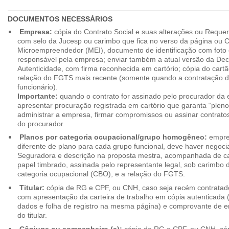
DOCUMENTOS NECESSÁRIOS
Empresa:
cópia do Contrato Social e suas alterações ou Reque
com selo da Jucesp ou carimbo que fica no verso da página ou Ce
Microempreendedor (MEI), documento de identificação com foto 
responsável pela empresa; enviar também a atual versão da Dec
Autenticidade, com firma reconhecida em cartório; cópia do cart
relação do FGTS mais recente (somente quando a contratação d
funcionário).
Importante:
quando o contrato for assinado pelo procurador da
apresentar procuração registrada em cartório que garanta “plen
administrar a empresa, firmar compromissos ou assinar contrat
do procurador.
Planos por categoria ocupacional/grupo homogêneo:
empres
diferente de plano para cada grupo funcional, deve haver negoc
Seguradora e descrição na proposta mestra, acompanhada de c
papel timbrado, assinada pelo representante legal, sob carimbo d
categoria ocupacional (CBO), e a relação do FGTS.
Titular:
cópia de RG e CPF, ou CNH, caso seja recém contrata
com apresentação da carteira de trabalho em cópia autenticada (f
dados e folha de registro na mesma página) e comprovante de 
do titular.
Cônjuge ou companheiro (a):
cópia de RG e CPF, ou CNH, cóp