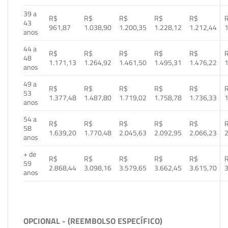
39 a
R$
R$
R$
R$
R$
43
961,87
1.038,90
1.200,35
1.228,12
1.212,44
1
anos
44 a
R$
R$
R$
R$
R$
48
1.171,13
1.264,92
1.461,50
1.495,31
1.476,22
1
anos
49 a
R$
R$
R$
R$
R$
53
1.377,48
1.487,80
1.719,02
1.758,78
1.736,33
1
anos
54 a
R$
R$
R$
R$
R$
58
1.639,20
1.770,48
2.045,63
2.092,95
2.066,23
2
anos
+ de
R$
R$
R$
R$
R$
59
2.868,44
3.098,16
3.579,65
3.662,45
3.615,70
3
anos
OPCIONAL - (REEMBOLSO ESPECÍFICO)