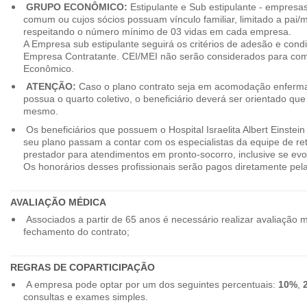
GRUPO ECONÔMICO:
Estipulante e Sub estipulante - empres
comum ou cujos sócios possuam vínculo familiar, limitado a pai/mã
respeitando o número mínimo de 03 vidas em cada empresa.
A Empresa sub estipulante seguirá os critérios de adesão e cond
Empresa Contratante. CEI/MEI não serão considerados para co
Econômico.
ATENÇÃO:
Caso o plano contrato seja em acomodação enferma
possua o quarto coletivo, o beneficiário deverá ser orientado qu
mesmo.
Os beneficiários que possuem o Hospital Israelita Albert Einstein
seu plano passam a contar com os especialistas da equipe de r
prestador para atendimentos em pronto-socorro, inclusive se evo
Os honorários desses profissionais serão pagos diretamente pe
AVALIAÇÃO MÉDICA
Associados a partir de 65 anos é necessário realizar avaliação 
fechamento do contrato;
REGRAS DE COPARTICIPAÇÃO
A empresa pode optar por um dos seguintes percentuais:
10%
,
consultas e exames simples.