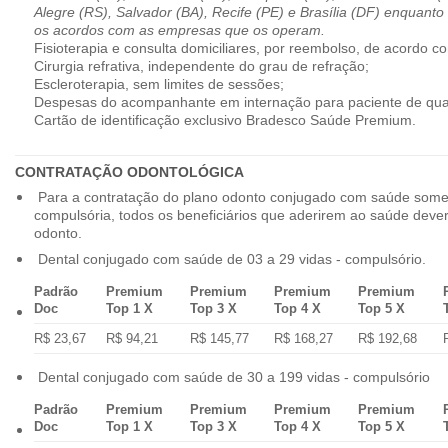
Alegre (RS), Salvador (BA), Recife (PE) e Brasília (DF) enquanto
os acordos com as empresas que os operam.
Fisioterapia e consulta domiciliares, por reembolso, de acordo co
Cirurgia refrativa, independente do grau de refração;
Escleroterapia, sem limites de sessões;
Despesas do acompanhante em internação para paciente de qua
Cartão de identificação exclusivo Bradesco Saúde Premium.
CONTRATAÇÃO ODONTOLÓGICA
Para a contratação do plano odonto conjugado com saúde some
compulsória, todos os beneficiários que aderirem ao saúde dev
odonto.
Dental conjugado com saúde de 03 a 29 vidas - compulsório.
Padrão
Premium
Premium
Premium
Premium
Doc
Top 1 X
Top 3 X
Top 4 X
Top 5 X
R$ 23,67
R$ 94,21
R$ 145,77
R$ 168,27
R$ 192,68
Dental conjugado com saúde de 30 a 199 vidas - compulsório
Padrão
Premium
Premium
Premium
Premium
Doc
Top 1 X
Top 3 X
Top 4 X
Top 5 X