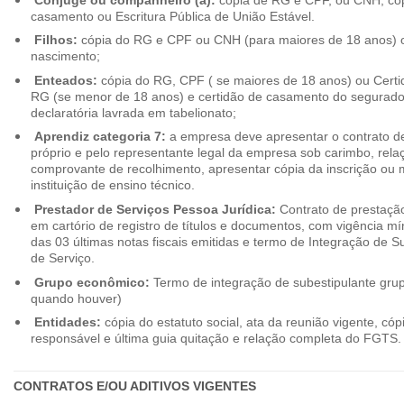
casamento ou Escritura Pública de União Estável.
Filhos:
cópia do RG e CPF ou CNH (para maiores de 18 anos) o
nascimento;
Enteados:
cópia do RG, CPF ( se maiores de 18 anos) ou Cert
RG (se menor de 18 anos) e certidão de casamento do segurado t
declaratória lavrada em tabelionato;
Aprendiz categoria 7:
a empresa deve apresentar o contrato de
próprio e pelo representante legal da empresa sob carimbo, rel
comprovante de recolhimento, apresentar cópia da inscrição ou 
instituição de ensino técnico.
Prestador de Serviços Pessoa Jurídica:
Contrato de prestação
em cartório de registro de títulos e documentos, com vigência m
das 03 últimas notas fiscais emitidas e termo de Integração de S
de Serviço.
Grupo econômico:
Termo de integração de subestipulante gr
quando houver)
Entidades:
cópia do estatuto social, ata da reunião vigente, c
responsável e última guia quitação e relação completa do FGTS.
CONTRATOS E/OU ADITIVOS VIGENTES