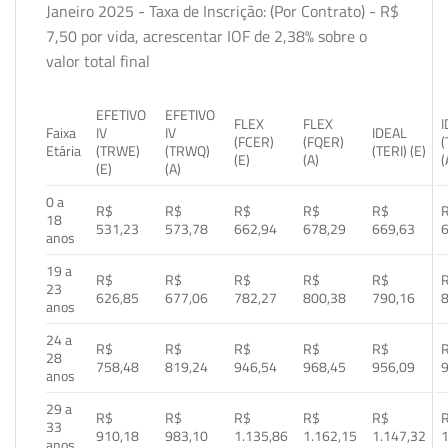
Janeiro 2025 - Taxa de Inscrição: (Por Contrato) - R$
7,50 por vida, acrescentar IOF de 2,38% sobre o
valor total final
EFETIVO
EFETIVO
FLEX
FLEX
Faixa
IV
IV
IDEAL
(FCER)
(FQER)
(
Etária
(TRWE)
(TRWQ)
(TERI) (E)
(E)
(A)
(
(E)
(A)
0 a
R$
R$
R$
R$
R$
18
531,23
573,78
662,94
678,29
669,63
anos
19 a
R$
R$
R$
R$
R$
23
626,85
677,06
782,27
800,38
790,16
anos
24 a
R$
R$
R$
R$
R$
28
758,48
819,24
946,54
968,45
956,09
anos
29 a
R$
R$
R$
R$
R$
33
910,18
983,10
1.135,86
1.162,15
1.147,32
1
anos