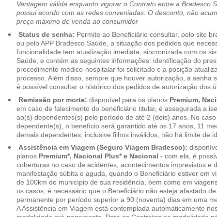
Vantagem válida enquanto vigorar o Contrato entre a Bradesco 
possui acordo com as redes conveniadas. O desconto, não acumul
preço máximo de venda ao consumidor
Status de senha:
Permite ao Beneficiário consultar, pelo site 
ou pelo APP Bradesco Saúde, a situação dos pedidos que necess
funcionalidade tem atualização imediata, sincronizada com os s
Saúde, e contém as seguintes informações: identificação do pres
procedimento médico-hospitalar foi solicitado e a posição atuali
processo. Além disso, sempre que houver autorização, a senha
é possível consultar o histórico dos pedidos de autorização dos ú
Remissão por morte:
disponível para os planos
Premium, Naci
em caso de falecimento do beneficiário titular, é assegurada a 
ao(s) dependentes(s) pelo período de até 2 (dois) anos. No caso 
dependente(s), o benefício será garantido até os 17 anos, 11 me
demais dependentes, inclusive filhos inválidos, não há limite de i
Assistência em Viagem (Seguro Viagem Bradesco):
disponíve
planos
Premium*, Nacional Plus* e Nacional -
com ela, é possí
coberturas no caso de acidentes, acontecimentos imprevistos e
manifestação súbita e aguda, quando o Beneficiário estiver em v
de 100km do município de sua residência, bem como em viagens
os casos, é necessário que o Beneficiário não esteja afastado de
permanente por período superior a 90 (noventa) dias em uma 
A Assistência em Viagem está contemplada automaticamente nos