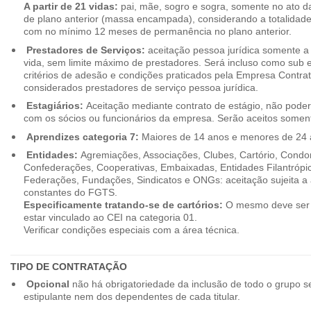
A partir de 21 vidas:
pai, mãe, sogro e sogra, somente no ato d
de plano anterior (massa encampada), considerando a totalidade
com no mínimo 12 meses de permanência no plano anterior.
Prestadores de Serviços:
aceitação pessoa jurídica somente a pa
vida, sem limite máximo de prestadores. Será incluso como sub e
critérios de adesão e condições praticados pela Empresa Contra
considerados prestadores de serviço pessoa jurídica.
Estagiários:
Aceitação mediante contrato de estágio, não poderão
com os sócios ou funcionários da empresa. Serão aceitos somente
Aprendizes categoria 7:
Maiores de 14 anos e menores de 24 
Entidades:
Agremiações, Associações, Clubes, Cartório, Condo
Confederações, Cooperativas, Embaixadas, Entidades Filantrópic
Federações, Fundações, Sindicatos e ONGs: aceitação sujeita a a
constantes do FGTS.
Especificamente tratando-se de cartórios:
O mesmo deve ser 
estar vinculado ao CEI na categoria 01.
Verificar condições especiais com a área técnica.
TIPO DE CONTRATAÇÃO
Opcional
não há obrigatoriedade da inclusão de todo o grupo s
estipulante nem dos dependentes de cada titular.