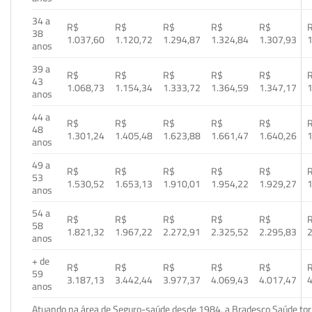
34 a
R$
R$
R$
R$
R$
38
1.037,60
1.120,72
1.294,87
1.324,84
1.307,93
1
anos
39 a
R$
R$
R$
R$
R$
43
1.068,73
1.154,34
1.333,72
1.364,59
1.347,17
1
anos
44 a
R$
R$
R$
R$
R$
48
1.301,24
1.405,48
1.623,88
1.661,47
1.640,26
1
anos
49 a
R$
R$
R$
R$
R$
53
1.530,52
1.653,13
1.910,01
1.954,22
1.929,27
1
anos
54 a
R$
R$
R$
R$
R$
58
1.821,32
1.967,22
2.272,91
2.325,52
2.295,83
2
anos
+ de
R$
R$
R$
R$
R$
59
3.187,13
3.442,44
3.977,37
4.069,43
4.017,47
4
anos
Atuando na área de Seguro-saúde desde 1984, a Bradesco Saúde torn