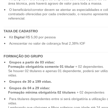
área técnica, pois haverá agravo de valor para toda a massa.
O beneficiário/corretor devem se atentar as especialidades e co
contratado oferecidas por cada credenciado, o resumo apresenta
referencial.
TAXA DE CADASTRO
Kit
Digital
R$ 5,00 por pessoa
Acrescentar no valor de cobrança final 2,38% IOF
FORMAÇÃO DO GRUPO
Grupos a partir de 03 vidas:
Formação obrigatória somente 01 titular
+ 02 dependentes.
Se houver 02 titulares e apenas 01 dependente, poderá ser utiliz
vidas.
Grupos de 30 a 199 vidas.
Grupos de 04 a 29 vidas:
Formação mínima obrigatória 02 titulares
+ 02 dependentes
Para titulares dependentes entre si será obrigatória a utilização d
vidas.
Lembrando que cônjuges e filhos solteiros com idade até 24 ano