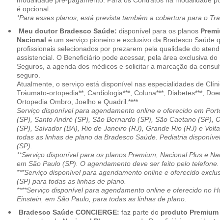
modalidade pré-pagamento. Para os Contratos na modalidade pó
é opcional.
*Para esses planos, está prevista também a cobertura para o Tr
Meu doutor Bradesco Saúde:
disponível para os planos
Premi
Nacional
é um serviço pioneiro e exclusivo da Bradesco Saúde 
profissionais selecionados por prezarem pela qualidade do aten
assistencial. O Beneficiário pode acessar, pela área exclusiva do
Seguros, a agenda dos médicos e solicitar a marcação da consult
seguro.
Atualmente, o serviço está disponível nas especialidades de Clíni
Tráumato-ortopedia**, Cardiologia***, Coluna***, Diabetes***, Do
Ortopedia Ombro, Joelho e Quadril.****
Serviço disponível para agendamento online e oferecido em Port
(SP), Santo André (SP), São Bernardo (SP), São Caetano (SP), 
(SP), Salvador (BA), Rio de Janeiro (RJ), Grande Rio (RJ) e Vol
todas as linhas de plano da Bradesco Saúde. Pediatria disponí
(SP).
**Serviço disponível para os planos Premium, Nacional Plus e Na
em São Paulo (SP). O agendamento deve ser feito pelo telefone.
***Serviço disponível para agendamento online e oferecido excl
(SP) para todas as linhas de plano.
****Serviço disponível para agendamento online e oferecido no Hosp
Einstein, em São Paulo, para todas as linhas de plano.
Bradesco Saúde CONCIERGE:
faz parte do
produto Premiu