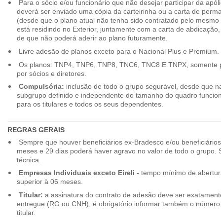
Para o sócio e/ou funcionário que não desejar participar da apól
deverá ser enviado uma cópia da carteirinha ou a carta de perma
(desde que o plano atual não tenha sido contratado pelo mesmo
está residindo no Exterior, juntamente com a carta de abdicação,
de que não poderá aderir ao plano futuramente.
Livre adesão de planos exceto para o Nacional Plus e Premium.
Os planos: TNP4, TNP6, TNP8, TNC6, TNC8 E TNPX, somente p
por sócios e diretores.
Compulsória:
inclusão de todo o grupo segurável, desde que na
subgrupo definido e independente do tamanho do quadro funciona
para os titulares e todos os seus dependentes.
REGRAS GERAIS
Sempre que houver beneficiários ex-Bradesco e/ou beneficiário
meses e 29 dias poderá haver agravo no valor de todo o grupo. So
técnica.
Empresas Individuais exceto Eireli -
tempo mínimo de abertura
superior à 06 meses.
Titular:
a assinatura do contrato de adesão deve ser exatament
entregue (RG ou CNH), é obrigatório informar também o número 
titular.