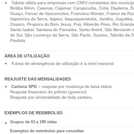
Tabela válida para empresas com CNPJ constantes dos município
Biritiba Mirim, Caieiras, Cajamar, Carapicuíba, Cotia, Diadema,
Guaçu, Ferraz de Vasconcelos, Francisco Morato, Franco da Ro
Itapecirica da Serra, Itapevi, Itaquaquecetuba, Jandira, Juquitiba
Osasco, Pirapora do Bom Jesus, Poá, Ribeirão Pires, Rio Grande
Santa Isabel, Santana do Parnaíba, Santo André, São Bernardo
do Sul, São Lourenço da Serra, São Paulo, Suzano, Taboão da 
Paulista.
ÁREA DE UTILIZAÇÃO
A área de abrangência de utilização é a nível nacional
REAJUSTE DAS MENSALIDADES
Carteira SPG –
reajuste por mudança de faixa etária.
Reajuste financeiro do prêmio (governo)
Reajuste por sinistralidade de toda carteira.
EXEMPLOS DE REEMBOLSO
Grupos de 03 a 199 vidas
Exemplos de reembolso para consultas