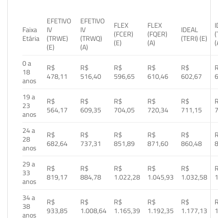
EFETIVO
EFETIVO
FLEX
FLEX
Faixa
IV
IV
IDEAL
(FCER)
(FQER)
(
Etária
(TRWE)
(TRWQ)
(TERI) (E)
(E)
(A)
(
(E)
(A)
0 a
R$
R$
R$
R$
R$
18
478,11
516,40
596,65
610,46
602,67
anos
19 a
R$
R$
R$
R$
R$
23
564,17
609,35
704,05
720,34
711,15
anos
24 a
R$
R$
R$
R$
R$
28
682,64
737,31
851,89
871,60
860,48
anos
29 a
R$
R$
R$
R$
R$
33
819,17
884,78
1.022,28
1.045,93
1.032,58
1
anos
34 a
R$
R$
R$
R$
R$
38
933,85
1.008,64
1.165,39
1.192,35
1.177,13
1
anos