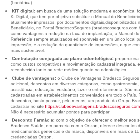
(bariátrica).
KIT digital:
em busca de uma solução moderna e econômica, foi
KitDigital, que tem por objetivo substituir o Manual do Beneficiári
atualmente impressos, por documentos digitais,disponibilizados 
Beneficiário, no Portal BradescoSeguros (bradescoseguros.com.br
como vantagens a redução na taxa de implantação; o Manual do B
Referência sempre atualizados edisponíveis em um único local p
impressão; e a redução da quantidade de impressões, o que cont
mais sustentável.
Contratação conjugada ao plano odontológica:
proporciona 
como custos competitivos e movimentação cadastral integrada,
reconhecido tanto na rede médica quanto na odontológica.
Clube de vantagens:
o Clube de Vantagens Bradesco Seguros 
adicional, descontos em diversas categorias, como gastronomia, 
assistência, educação, vestuário, lazer e entretenimento. São ma
cadastradas em estabelecimentos conveniados em todo o País. P
descontos, basta possuir, pelo menos, um produto do Grupo Bra
cadastrar no site
https://clubedevantagens.bradescoseguros.com
Não é necessário acumular pontos para participar.
Desconto Farmácia:
com o objetivo de oferecer o melhor aos se
Bradesco Saúde, em parceria com a Orizon, oferece descontos 
medicamentos genéricos e de marca, disponíveis em mais de 11 
credenciadas Orizon.