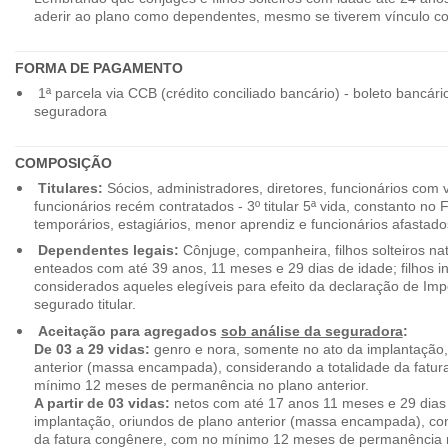
aderir ao plano como dependentes, mesmo se tiverem vínculo c
FORMA DE PAGAMENTO
1ª parcela via CCB (crédito conciliado bancário) - boleto bancári
seguradora
COMPOSIÇÃO
Titulares:
Sócios, administradores, diretores, funcionários com 
funcionários recém contratados - 3º titular 5ª vida, constanto no
temporários, estagiários, menor aprendiz e funcionários afastado
Dependentes legais:
Cônjuge, companheira, filhos solteiros nat
enteados com até 39 anos, 11 meses e 29 dias de idade; filhos in
considerados aqueles elegíveis para efeito da declaração de Im
segurado titular.
Aceitação para agregados
sob análise da seguradora
:
De 03 a 29 vidas:
genro e nora, somente no ato da implantação,
anterior (massa encampada), considerando a totalidade da fatu
mínimo 12 meses de permanência no plano anterior.
A partir de 03 vidas:
netos com até 17 anos 11 meses e 29 dias
implantação, oriundos de plano anterior (massa encampada), con
da fatura congênere, com no mínimo 12 meses de permanência n