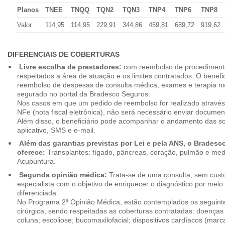
Planos
TNEE
TNQQ
TQN2
TQN3
TNP4
TNP6
TNP8
Valor
114,95
114,95
229,91
344,86
459,81
689,72
919,62
DIFERENCIAIS DE COBERTURAS
Livre escolha de prestadores:
com reembolso de procedimento
respeitados a área de atuação e os limites contratados. O benefici
reembolso de despesas de consulta médica, exames e terapia na
segurado no portal da Bradesco Seguros.
Nos casos em que um pedido de reembolso for realizado através
NFe (nota fiscal eletrônica), não será necessário enviar document
Além disso, o beneficiário pode acompanhar o andamento das soli
aplicativo, SMS e e-mail.
Além das garantias previstas por Lei e pela ANS, o Brades
oferece:
Transplantes: fígado, pâncreas, coração, pulmão e me
Acupuntura.
Segunda opinião médica:
Trata-se de uma consulta, sem custo
especialista com o objetivo de enriquecer o diagnóstico por mei
diferenciada.
No Programa 2ª Opinião Médica, estão contemplados os seguint
cirúrgica, sendo respeitadas as coberturas contratadas: doenças
coluna; escoliose; bucomaxilofacial; dispositivos cardíacos (mar