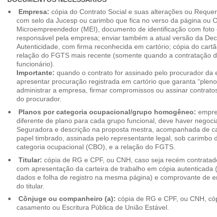
Empresa:
cópia do Contrato Social e suas alterações ou Reque
com selo da Jucesp ou carimbo que fica no verso da página ou Ce
Microempreendedor (MEI), documento de identificação com foto 
responsável pela empresa; enviar também a atual versão da Dec
Autenticidade, com firma reconhecida em cartório; cópia do cart
relação do FGTS mais recente (somente quando a contratação d
funcionário).
Importante:
quando o contrato for assinado pelo procurador da
apresentar procuração registrada em cartório que garanta “plen
administrar a empresa, firmar compromissos ou assinar contrat
do procurador.
Planos por categoria ocupacional/grupo homogêneo:
empres
diferente de plano para cada grupo funcional, deve haver negoc
Seguradora e descrição na proposta mestra, acompanhada de c
papel timbrado, assinada pelo representante legal, sob carimbo d
categoria ocupacional (CBO), e a relação do FGTS.
Titular:
cópia de RG e CPF, ou CNH, caso seja recém contrata
com apresentação da carteira de trabalho em cópia autenticada (f
dados e folha de registro na mesma página) e comprovante de 
do titular.
Cônjuge ou companheiro (a):
cópia de RG e CPF, ou CNH, cóp
casamento ou Escritura Pública de União Estável.