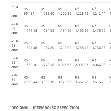
39 a
R$
R$
R$
R$
R$
43
961,87
1.038,90
1.200,35
1.228,12
1.212,44
1
anos
44 a
R$
R$
R$
R$
R$
48
1.171,13
1.264,92
1.461,50
1.495,31
1.476,22
1
anos
49 a
R$
R$
R$
R$
R$
53
1.377,48
1.487,80
1.719,02
1.758,78
1.736,33
1
anos
54 a
R$
R$
R$
R$
R$
58
1.639,20
1.770,48
2.045,63
2.092,95
2.066,23
2
anos
+ de
R$
R$
R$
R$
R$
59
2.868,44
3.098,16
3.579,65
3.662,45
3.615,70
3
anos
OPCIONAL - (REEMBOLSO ESPECÍFICO)