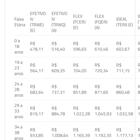
EFETIVO
EFETIVO
FLEX
FLEX
Faixa
IV
IV
IDEAL
(FCER)
(FQER)
(
Etária
(TRWE)
(TRWQ)
(TERI) (E)
(E)
(A)
(
(E)
(A)
0 a
R$
R$
R$
R$
R$
18
478,11
516,40
596,65
610,46
602,67
anos
19 a
R$
R$
R$
R$
R$
23
564,17
609,35
704,05
720,34
711,15
anos
24 a
R$
R$
R$
R$
R$
28
682,64
737,31
851,89
871,60
860,48
anos
29 a
R$
R$
R$
R$
R$
33
819,17
884,78
1.022,28
1.045,93
1.032,58
1
anos
34 a
R$
R$
R$
R$
R$
38
933,85
1.008,64
1.165,39
1.192,35
1.177,13
1
anos