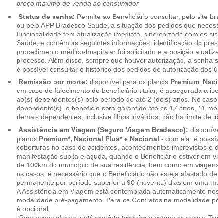
preço máximo de venda ao consumidor
Status de senha:
Permite ao Beneficiário consultar, pelo site 
ou pelo APP Bradesco Saúde, a situação dos pedidos que necess
funcionalidade tem atualização imediata, sincronizada com os s
Saúde, e contém as seguintes informações: identificação do pres
procedimento médico-hospitalar foi solicitado e a posição atuali
processo. Além disso, sempre que houver autorização, a senha
é possível consultar o histórico dos pedidos de autorização dos ú
Remissão por morte:
disponível para os planos
Premium, Naci
em caso de falecimento do beneficiário titular, é assegurada a 
ao(s) dependentes(s) pelo período de até 2 (dois) anos. No caso 
dependente(s), o benefício será garantido até os 17 anos, 11 me
demais dependentes, inclusive filhos inválidos, não há limite de i
Assistência em Viagem (Seguro Viagem Bradesco):
disponíve
planos
Premium*, Nacional Plus* e Nacional -
com ela, é possí
coberturas no caso de acidentes, acontecimentos imprevistos e
manifestação súbita e aguda, quando o Beneficiário estiver em v
de 100km do município de sua residência, bem como em viagens
os casos, é necessário que o Beneficiário não esteja afastado de
permanente por período superior a 90 (noventa) dias em uma 
A Assistência em Viagem está contemplada automaticamente nos
modalidade pré-pagamento. Para os Contratos na modalidade pó
é opcional.
*Para esses planos, está prevista também a cobertura para o Tr