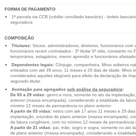
FORMA DE PAGAMENTO
1ª parcela via CCB (crédito conciliado bancário) - boleto bancári
seguradora
COMPOSIÇÃO
Titulares:
Sócios, administradores, diretores, funcionários com 
funcionários recém contratados - 3º titular 5ª vida, constanto no
temporários, estagiários, menor aprendiz e funcionários afastado
Dependentes legais:
Cônjuge, companheira, filhos solteiros nat
enteados com até 39 anos, 11 meses e 29 dias de idade; filhos in
considerados aqueles elegíveis para efeito da declaração de Im
segurado titular.
Aceitação para agregados
sob análise da seguradora
:
De 03 a 29 vidas:
genro e nora, somente no ato da implantação,
anterior (massa encampada), considerando a totalidade da fatu
mínimo 12 meses de permanência no plano anterior.
A partir de 03 vidas:
netos com até 17 anos 11 meses e 29 dias
implantação, oriundos de plano anterior (massa encampada), con
da fatura congênere, com no mínimo 12 meses de permanência n
A partir de 21 vidas:
pai, mãe, sogro e sogra, somente no ato d
de plano anterior (massa encampada), considerando a totalidade