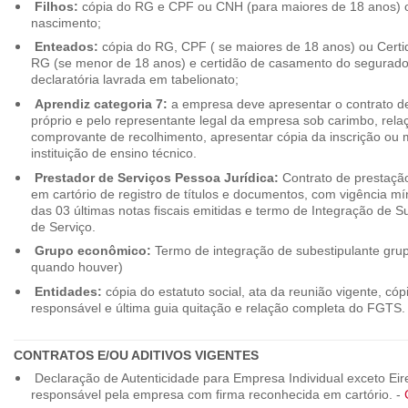
Filhos:
cópia do RG e CPF ou CNH (para maiores de 18 anos) o
nascimento;
Enteados:
cópia do RG, CPF ( se maiores de 18 anos) ou Cert
RG (se menor de 18 anos) e certidão de casamento do segurado t
declaratória lavrada em tabelionato;
Aprendiz categoria 7:
a empresa deve apresentar o contrato de
próprio e pelo representante legal da empresa sob carimbo, rel
comprovante de recolhimento, apresentar cópia da inscrição ou 
instituição de ensino técnico.
Prestador de Serviços Pessoa Jurídica:
Contrato de prestação
em cartório de registro de títulos e documentos, com vigência m
das 03 últimas notas fiscais emitidas e termo de Integração de S
de Serviço.
Grupo econômico:
Termo de integração de subestipulante gr
quando houver)
Entidades:
cópia do estatuto social, ata da reunião vigente, c
responsável e última guia quitação e relação completa do FGTS.
CONTRATOS E/OU ADITIVOS VIGENTES
Declaração de Autenticidade para Empresa Individual exceto Eirel
responsável pela empresa com firma reconhecida em cartório. -