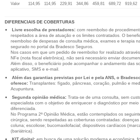
Valor
114,95
114,95
229,91
344,86
459,81
689,72
919,62
DIFERENCIAIS DE COBERTURAS
Livre escolha de prestadores:
com reembolso de procedimento
respeitados a área de atuação e os limites contratados. O benefici
reembolso de despesas de consulta médica, exames e terapia na
segurado no portal da Bradesco Seguros.
Nos casos em que um pedido de reembolso for realizado através
NFe (nota fiscal eletrônica), não será necessário enviar document
Além disso, o beneficiário pode acompanhar o andamento das soli
aplicativo, SMS e e-mail.
Além das garantias previstas por Lei e pela ANS, o Brades
oferece:
Transplantes: fígado, pâncreas, coração, pulmão e me
Acupuntura.
Segunda opinião médica:
Trata-se de uma consulta, sem custo
especialista com o objetivo de enriquecer o diagnóstico por mei
diferenciada.
No Programa 2ª Opinião Médica, estão contemplados os seguint
cirúrgica, sendo respeitadas as coberturas contratadas: doenças
coluna; escoliose; bucomaxilofacial; dispositivos cardíacos (mar
(bariátrica).
KIT digital:
em busca de uma solução moderna e econômica, foi