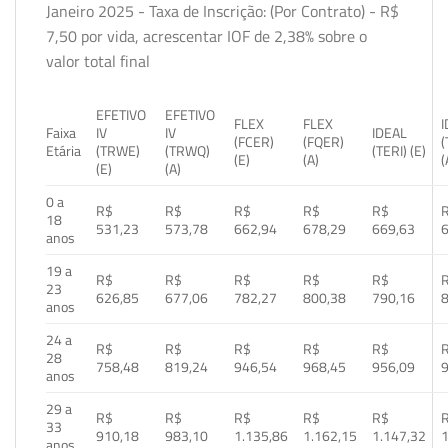
Janeiro 2025 - Taxa de Inscrição: (Por Contrato) - R$
7,50 por vida, acrescentar IOF de 2,38% sobre o
valor total final
EFETIVO
EFETIVO
FLEX
FLEX
Faixa
IV
IV
IDEAL
(FCER)
(FQER)
(
Etária
(TRWE)
(TRWQ)
(TERI) (E)
(E)
(A)
(
(E)
(A)
0 a
R$
R$
R$
R$
R$
18
531,23
573,78
662,94
678,29
669,63
anos
19 a
R$
R$
R$
R$
R$
23
626,85
677,06
782,27
800,38
790,16
anos
24 a
R$
R$
R$
R$
R$
28
758,48
819,24
946,54
968,45
956,09
anos
29 a
R$
R$
R$
R$
R$
33
910,18
983,10
1.135,86
1.162,15
1.147,32
1
anos