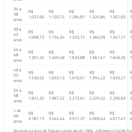
34 a
R$
R$
R$
R$
R$
38
1.037,60
1.120,72
1.294,87
1.324,84
1.307,93
1
anos
39 a
R$
R$
R$
R$
R$
43
1.068,73
1.154,34
1.333,72
1.364,59
1.347,17
1
anos
44 a
R$
R$
R$
R$
R$
48
1.301,24
1.405,48
1.623,88
1.661,47
1.640,26
1
anos
49 a
R$
R$
R$
R$
R$
53
1.530,52
1.653,13
1.910,01
1.954,22
1.929,27
1
anos
54 a
R$
R$
R$
R$
R$
58
1.821,32
1.967,22
2.272,91
2.325,52
2.295,83
2
anos
+ de
R$
R$
R$
R$
R$
59
3.187,13
3.442,44
3.977,37
4.069,43
4.017,47
4
anos
Atuando na área de Seguro-saúde desde 1984, a Bradesco Saúde torn