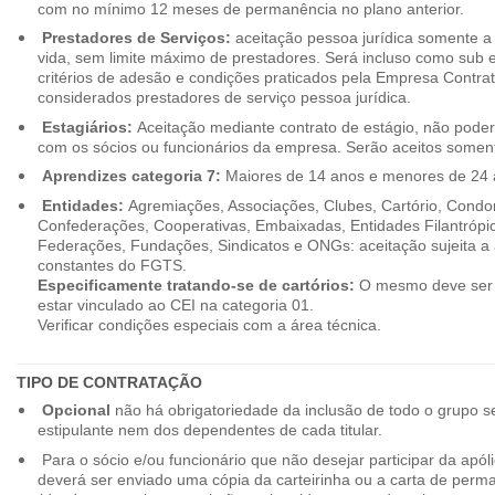
com no mínimo 12 meses de permanência no plano anterior.
Prestadores de Serviços:
aceitação pessoa jurídica somente a pa
vida, sem limite máximo de prestadores. Será incluso como sub e
critérios de adesão e condições praticados pela Empresa Contra
considerados prestadores de serviço pessoa jurídica.
Estagiários:
Aceitação mediante contrato de estágio, não poderão
com os sócios ou funcionários da empresa. Serão aceitos somente
Aprendizes categoria 7:
Maiores de 14 anos e menores de 24 
Entidades:
Agremiações, Associações, Clubes, Cartório, Condo
Confederações, Cooperativas, Embaixadas, Entidades Filantrópic
Federações, Fundações, Sindicatos e ONGs: aceitação sujeita a a
constantes do FGTS.
Especificamente tratando-se de cartórios:
O mesmo deve ser 
estar vinculado ao CEI na categoria 01.
Verificar condições especiais com a área técnica.
TIPO DE CONTRATAÇÃO
Opcional
não há obrigatoriedade da inclusão de todo o grupo s
estipulante nem dos dependentes de cada titular.
Para o sócio e/ou funcionário que não desejar participar da apól
deverá ser enviado uma cópia da carteirinha ou a carta de perma