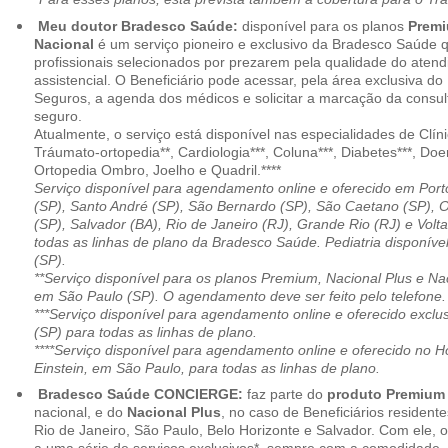
Meu doutor Bradesco Saúde:
disponível para os planos
Premi
Nacional
é um serviço pioneiro e exclusivo da Bradesco Saúde 
profissionais selecionados por prezarem pela qualidade do aten
assistencial. O Beneficiário pode acessar, pela área exclusiva do
Seguros, a agenda dos médicos e solicitar a marcação da consult
seguro.
Atualmente, o serviço está disponível nas especialidades de Clíni
Tráumato-ortopedia**, Cardiologia***, Coluna***, Diabetes***, Do
Ortopedia Ombro, Joelho e Quadril.****
Serviço disponível para agendamento online e oferecido em Port
(SP), Santo André (SP), São Bernardo (SP), São Caetano (SP), 
(SP), Salvador (BA), Rio de Janeiro (RJ), Grande Rio (RJ) e Vol
todas as linhas de plano da Bradesco Saúde. Pediatria disponí
(SP).
**Serviço disponível para os planos Premium, Nacional Plus e Na
em São Paulo (SP). O agendamento deve ser feito pelo telefone.
***Serviço disponível para agendamento online e oferecido excl
(SP) para todas as linhas de plano.
****Serviço disponível para agendamento online e oferecido no Hosp
Einstein, em São Paulo, para todas as linhas de plano.
Bradesco Saúde CONCIERGE:
faz parte do
produto Premiu
nacional, e do
Nacional Plus
, no caso de Beneficiários resident
Rio de Janeiro, São Paulo, Belo Horizonte e Salvador. Com ele, o