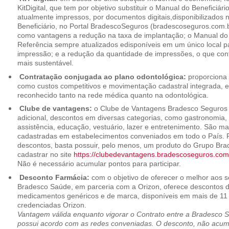
KitDigital, que tem por objetivo substituir o Manual do Beneficiári
atualmente impressos, por documentos digitais,disponibilizados 
Beneficiário, no Portal BradescoSeguros (bradescoseguros.com.br
como vantagens a redução na taxa de implantação; o Manual do B
Referência sempre atualizados edisponíveis em um único local p
impressão; e a redução da quantidade de impressões, o que cont
mais sustentável.
Contratação conjugada ao plano odontológica:
proporciona 
como custos competitivos e movimentação cadastral integrada,
reconhecido tanto na rede médica quanto na odontológica.
Clube de vantagens:
o Clube de Vantagens Bradesco Seguros 
adicional, descontos em diversas categorias, como gastronomia, 
assistência, educação, vestuário, lazer e entretenimento. São ma
cadastradas em estabelecimentos conveniados em todo o País. P
descontos, basta possuir, pelo menos, um produto do Grupo Bra
cadastrar no site
https://clubedevantagens.bradescoseguros.com
Não é necessário acumular pontos para participar.
Desconto Farmácia:
com o objetivo de oferecer o melhor aos se
Bradesco Saúde, em parceria com a Orizon, oferece descontos 
medicamentos genéricos e de marca, disponíveis em mais de 11 
credenciadas Orizon.
Vantagem válida enquanto vigorar o Contrato entre a Bradesco 
possui acordo com as redes conveniadas. O desconto, não acumul