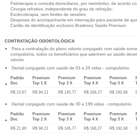
Fisioterapia e consulta domiciliares, por reembolso, de acordo co
Cirurgia refrativa, independente do grau de refração;
Escleroterapia, sem limites de sessões;
Despesas do acompanhante em internação para paciente de qua
Cartão de identificação exclusivo Bradesco Saúde Premium.
CONTRATAÇÃO ODONTOLÓGICA
Para a contratação do plano odonto conjugado com saúde some
compulsória, todos os beneficiários que aderirem ao saúde dev
odonto.
Dental conjugado com saúde de 03 a 29 vidas - compulsório.
Padrão
Premium
Premium
Premium
Premium
Doc
Top 1 X
Top 3 X
Top 4 X
Top 5 X
R$ 23,67
R$ 94,21
R$ 145,77
R$ 168,27
R$ 192,68
Dental conjugado com saúde de 30 a 199 vidas - compulsório
Padrão
Premium
Premium
Premium
Premium
Doc
Top 1 X
Top 3 X
Top 4 X
Top 5 X
R$ 21,90
R$ 94,21
R$ 145,77
R$ 168,27
R$ 192,68