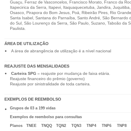
Guaçu, Ferraz de Vasconcelos, Francisco Morato, Franco da Ro
Itapecirica da Serra, Itapevi, Itaquaquecetuba, Jandira, Juquitiba
Osasco, Pirapora do Bom Jesus, Poá, Ribeirão Pires, Rio Grande
Santa Isabel, Santana do Parnaíba, Santo André, São Bernardo
do Sul, São Lourenço da Serra, São Paulo, Suzano, Taboão da 
Paulista.
ÁREA DE UTILIZAÇÃO
A área de abrangência de utilização é a nível nacional
REAJUSTE DAS MENSALIDADES
Carteira SPG –
reajuste por mudança de faixa etária.
Reajuste financeiro do prêmio (governo)
Reajuste por sinistralidade de toda carteira.
EXEMPLOS DE REEMBOLSO
Grupos de 03 a 199 vidas
Exemplos de reembolso para consultas
Planos
TNEE
TNQQ
TQN2
TQN3
TNP4
TNP6
TNP8