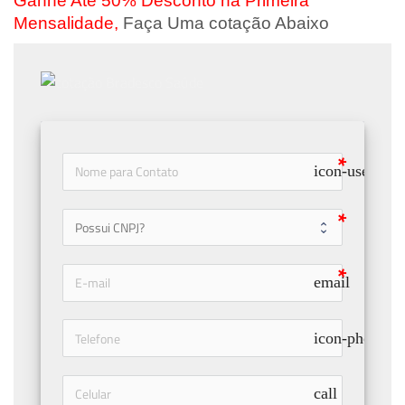
Ganhe Até 50% Desconto na Primeira
Mensalidade,
Faça Uma cotação Abaixo
icon-user
email
icon-phone
call