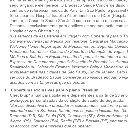
a uma série de serviços exclusivos*, sempre com a comodidade, 
segurança que ele merece. O Bradesco Saúde Concierge disponib
centros de referência médica do País. Em São Paulo, é possível 
Sírio-Libanês, Hospital Israelita Albert Einstein e o HCor (Hospit
Janeiro, a Casa de Saúde São José conta com uma dessas salas
Disponível exclusivamente para apólices de segmentação comple
Hospitalar com Obstetrícia).
*Os serviços de Assistência em Viagem com Cobertura para o Tr
Schengen,Orientação Médica por Telefone, Central de Marcação
Welcome Home, Importação de Medicamentos, Segunda Opinião 
Prontuário Eletrônico, Central de Suporte à Obtenção de Vagas, 
Médicas e Saúde em Equilíbrio estão disponíveis em todo o territó
Expressa de Documentos para Solicitação de Reembolso, Atend
Realização ou Coleta de Exames, Welcome Baby e Vacinas do Via
exclusivamente nas cidades de São Paulo, Rio de Janeiro, Belo H
serviços do Bradesco Saúde Concierge são válidos enquanto vig
acordos com as Empresas que os operam.
Coberturas exclusivas para o plano Premium
:
Check-up*
anual para titulares e dependentes a partir de 29 ano
avaliações personalizadas da condição de saúde do Segurado;
*Serviço disponível em prestadores selecionados, conforme prot
acordado com a Bradesco Saúde, nas seguintes localidades: Rio 
Redonda (RJ), São Paulo (SP), Campinas (SP), Belo Horizonte (M
Alegre (RS), Salvador (BA), Recife (PE) e Brasília (DF) enquanto
os acordos com as empresas que os operam.