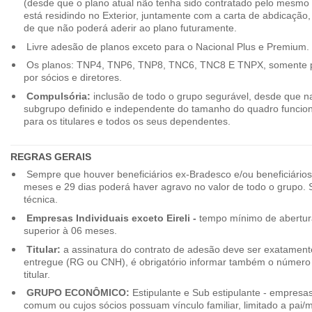
(desde que o plano atual não tenha sido contratado pelo mesmo
está residindo no Exterior, juntamente com a carta de abdicação,
de que não poderá aderir ao plano futuramente.
Livre adesão de planos exceto para o Nacional Plus e Premium.
Os planos: TNP4, TNP6, TNP8, TNC6, TNC8 E TNPX, somente p
por sócios e diretores.
Compulsória:
inclusão de todo o grupo segurável, desde que na
subgrupo definido e independente do tamanho do quadro funciona
para os titulares e todos os seus dependentes.
REGRAS GERAIS
Sempre que houver beneficiários ex-Bradesco e/ou beneficiário
meses e 29 dias poderá haver agravo no valor de todo o grupo. So
técnica.
Empresas Individuais exceto Eireli -
tempo mínimo de abertura
superior à 06 meses.
Titular:
a assinatura do contrato de adesão deve ser exatament
entregue (RG ou CNH), é obrigatório informar também o número 
titular.
GRUPO ECONÔMICO:
Estipulante e Sub estipulante - empres
comum ou cujos sócios possuam vínculo familiar, limitado a pai/mã