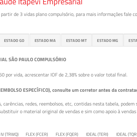
aúde Itapevi Empresarial
partir de 3 vidas plano compulsório, para mais informações fale c
ESTADO GO
ESTADO MA
ESTADO MT
ESTADO MG
EST
IAL SÃO PAULO COMPULSÓRIO
50 por vida, acrescentar IOF de 2,38% sobre o valor total final.
EMBOLSO ESPECÍFICO), consulte um corretor antes da contrata
, carências, redes, reembolsos, etc, contidas nesta tabela, podem
ubstituir o material original de vendas e sim como apoio à vendas a
 IV (TRWQ)
FLEX (FCER)
FLEX (FQER)
IDEAL (TERI)
IDEAL (TQR