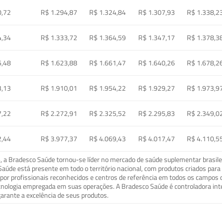
0,72
R$ 1.294,87
R$ 1.324,84
R$ 1.307,93
R$ 1.338,2
4,34
R$ 1.333,72
R$ 1.364,59
R$ 1.347,17
R$ 1.378,3
5,48
R$ 1.623,88
R$ 1.661,47
R$ 1.640,26
R$ 1.678,2
3,13
R$ 1.910,01
R$ 1.954,22
R$ 1.929,27
R$ 1.973,9
7,22
R$ 2.272,91
R$ 2.325,52
R$ 2.295,83
R$ 2.349,0
2,44
R$ 3.977,37
R$ 4.069,43
R$ 4.017,47
R$ 4.110,5
a Bradesco Saúde tornou-se líder no mercado de saúde suplementar brasileir
o Saúde está presente em todo o território nacional, com produtos criados pa
or profissionais reconhecidos e centros de referência em todos os campos 
ecnologia empregada em suas operações. A Bradesco Saúde é controladora in
arante a excelência de seus produtos.