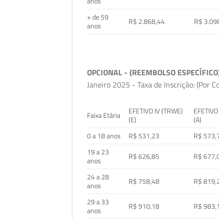
anos
+ de 59
R$ 2.868,44
R$ 3.09
anos
OPCIONAL - (REEMBOLSO ESPECÍFICO
Janeiro 2025 - Taxa de Inscrição: (Por C
EFETIVO IV (TRWE)
EFETIVO
Faixa Etária
(E)
(A)
0 a 18 anos
R$ 531,23
R$ 573,
19 a 23
R$ 626,85
R$ 677,
anos
24 a 28
R$ 758,48
R$ 819,
anos
29 a 33
R$ 910,18
R$ 983,
anos