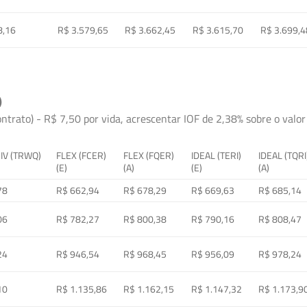
8,16
R$ 3.579,65
R$ 3.662,45
R$ 3.615,70
R$ 3.699,4
)
ontrato) - R$ 7,50 por vida, acrescentar IOF de 2,38% sobre o valor 
 IV (TRWQ)
FLEX (FCER)
FLEX (FQER)
IDEAL (TERI)
IDEAL (TQRI
(E)
(A)
(E)
(A)
78
R$ 662,94
R$ 678,29
R$ 669,63
R$ 685,14
06
R$ 782,27
R$ 800,38
R$ 790,16
R$ 808,47
24
R$ 946,54
R$ 968,45
R$ 956,09
R$ 978,24
10
R$ 1.135,86
R$ 1.162,15
R$ 1.147,32
R$ 1.173,9