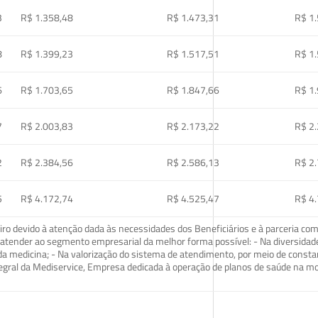
3
R$ 1.358,48
R$ 1.473,31
R$ 1
8
R$ 1.399,23
R$ 1.517,51
R$ 1
6
R$ 1.703,65
R$ 1.847,66
R$ 1
7
R$ 2.003,83
R$ 2.173,22
R$ 2
2
R$ 2.384,56
R$ 2.586,13
R$ 2
5
R$ 4.172,74
R$ 4.525,47
R$ 4
o devido à atenção dada às necessidades dos Beneficiários e à parceria com
ra atender ao segmento empresarial da melhor forma possível: - Na diversidad
da medicina; - Na valorização do sistema de atendimento, por meio de const
tegral da Mediservice, Empresa dedicada à operação de planos de saúde na 