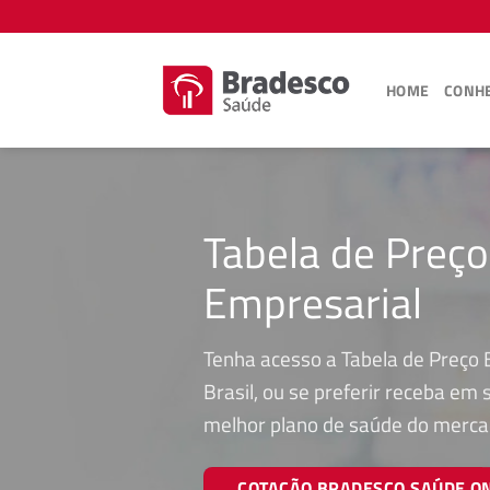
Skip
to
content
HOME
CONHE
Tabela de Preço
Empresarial
Tenha acesso a Tabela de Preço 
Brasil, ou se preferir receba em
melhor plano de saúde do merca
COTAÇÃO BRADESCO SAÚDE O