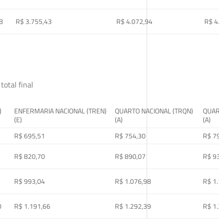
8
R$ 3.755,43
R$ 4.072,94
R$ 4
total final
)
ENFERMARIA NACIONAL (TREN)
QUARTO NACIONAL (TRQN)
QUAR
(E)
(A)
(A)
R$ 695,51
R$ 754,30
R$ 7
R$ 820,70
R$ 890,07
R$ 9
R$ 993,04
R$ 1.076,98
R$ 1
0
R$ 1.191,66
R$ 1.292,39
R$ 1