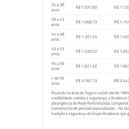
34 a 38
R$ 1.037,60
R$ 1.12
anos
39 a 43
R$ 1.068,73
R$ 1.15
anos
44 a 48
R$ 1.301,24
R$ 1.40
anos
49 a 53
R$ 1.530,52
R$ 1.65
anos
54 a 58
R$ 1.821,32
R$ 1.96
anos
+ de 59
R$ 3.187,13
R$ 3.44
anos
Atuando na área de Seguro-saúde desde 1984, 
credibilidade, solidez e segurança, a Bradesc
abrangência da Rede Referenciada, composta p
treinamento de pessoal especializado; - Na t
tradição e segurança do Grupo Bradesco, que g