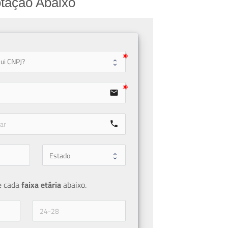
tação Abaixo
user
email
call
e cada 
faixa etária 
abaixo.