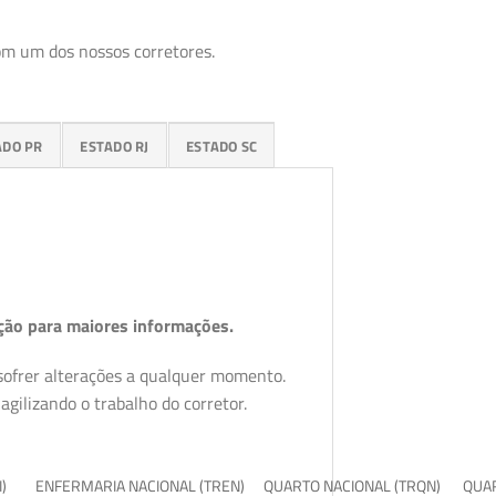
om um dos nossos corretores.
ADO PR
ESTADO RJ
ESTADO SC
ção para maiores informações.
 sofrer alterações a qualquer momento.
gilizando o trabalho do corretor.
I)
ENFERMARIA NACIONAL (TREN)
QUARTO NACIONAL (TRQN)
QUAR