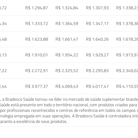
0,72
R$ 1.294,87
R$ 1.324,84
R$ 1.307,93
R$ 1.338,2
4,34
R$ 1.333,72
R$ 1.364,59
R$ 1.347,17
R$ 1.378,3
5,48
R$ 1.623,88
R$ 1.661,47
R$ 1.640,26
R$ 1.678,2
3,13
R$ 1.910,01
R$ 1.954,22
R$ 1.929,27
R$ 1.973,9
7,22
R$ 2.272,91
R$ 2.325,52
R$ 2.295,83
R$ 2.349,0
2,44
R$ 3.977,37
R$ 4.069,43
R$ 4.017,47
R$ 4.110,5
a Bradesco Saúde tornou-se líder no mercado de saúde suplementar brasileir
o Saúde está presente em todo o território nacional, com produtos criados pa
or profissionais reconhecidos e centros de referência em todos os campos 
ecnologia empregada em suas operações. A Bradesco Saúde é controladora in
arante a excelência de seus produtos.