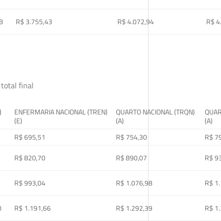
8
R$ 3.755,43
R$ 4.072,94
R$ 4
total final
)
ENFERMARIA NACIONAL (TREN)
QUARTO NACIONAL (TRQN)
QUAR
(E)
(A)
(A)
R$ 695,51
R$ 754,30
R$ 7
R$ 820,70
R$ 890,07
R$ 9
R$ 993,04
R$ 1.076,98
R$ 1
0
R$ 1.191,66
R$ 1.292,39
R$ 1