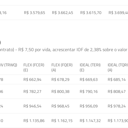
8,16
R$ 3.579,65
R$ 3.662,45
R$ 3.615,70
R$ 3.699,4
)
ontrato) - R$ 7,50 por vida, acrescentar IOF de 2,38% sobre o valor 
 IV (TRWQ)
FLEX (FCER)
FLEX (FQER)
IDEAL (TERI)
IDEAL (TQRI
(E)
(A)
(E)
(A)
78
R$ 662,94
R$ 678,29
R$ 669,63
R$ 685,14
06
R$ 782,27
R$ 800,38
R$ 790,16
R$ 808,47
24
R$ 946,54
R$ 968,45
R$ 956,09
R$ 978,24
10
R$ 1.135,86
R$ 1.162,15
R$ 1.147,32
R$ 1.173,9