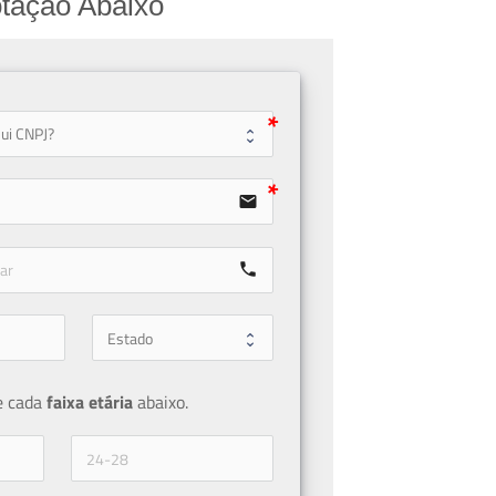
tação Abaixo
user
email
call
e cada 
faixa etária 
abaixo.