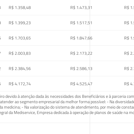
3
R$ 1.358,48
R$ 1.473,31
R$ 1
8
R$ 1.399,23
R$ 1.517,51
R$ 1
6
R$ 1.703,65
R$ 1.847,66
R$ 1
7
R$ 2.003,83
R$ 2.173,22
R$ 2
2
R$ 2.384,56
R$ 2.586,13
R$ 2
5
R$ 4.172,74
R$ 4.525,47
R$ 4
o devido à atenção dada às necessidades dos Beneficiários e à parceria com
ra atender ao segmento empresarial da melhor forma possível: - Na diversidad
da medicina; - Na valorização do sistema de atendimento, por meio de const
tegral da Mediservice, Empresa dedicada à operação de planos de saúde na 