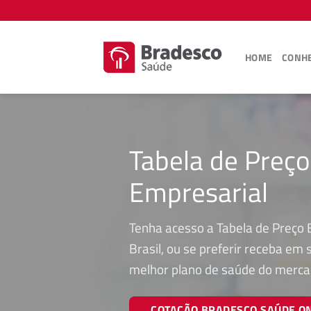
Skip
to
content
HOME
CONHE
Tabela de Preç
Empresarial
Tenha acesso a Tabela de Preço 
Brasil, ou se preferir receba em
melhor plano de saúde do merca
COTAÇÃO BRADESCO SAÚDE O