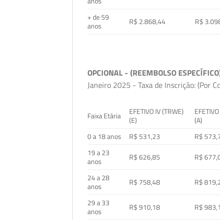
anos
+ de 59
R$ 2.868,44
R$ 3.09
anos
OPCIONAL - (REEMBOLSO ESPECÍFICO
Janeiro 2025 - Taxa de Inscrição: (Por C
EFETIVO IV (TRWE)
EFETIVO
Faixa Etária
(E)
(A)
0 a 18 anos
R$ 531,23
R$ 573,
19 a 23
R$ 626,85
R$ 677,
anos
24 a 28
R$ 758,48
R$ 819,
anos
29 a 33
R$ 910,18
R$ 983,
anos