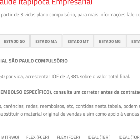
aúde Itapipoca Empresarial
partir de 3 vidas plano compulsório, para mais informações fale c
ESTADO GO
ESTADO MA
ESTADO MT
ESTADO MG
EST
IAL SÃO PAULO COMPULSÓRIO
50 por vida, acrescentar IOF de 2,38% sobre o valor total final.
EMBOLSO ESPECÍFICO), consulte um corretor antes da contrata
, carências, redes, reembolsos, etc, contidas nesta tabela, podem
ubstituir o material original de vendas e sim como apoio à vendas a
 IV (TRWQ)
FLEX (FCER)
FLEX (FQER)
IDEAL (TERI)
IDEAL (TQR