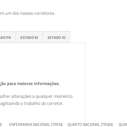
om um dos nossos corretores.
ADO PR
ESTADO RJ
ESTADO SC
ção para maiores informações.
 sofrer alterações a qualquer momento.
gilizando o trabalho do corretor.
I)
ENFERMARIA NACIONAL (TREN)
QUARTO NACIONAL (TRQN)
QUAR