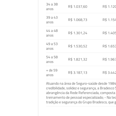
34 a 38
R$ 1.037,60
R$ 1.12
anos
39 a 43
R$ 1.068,73
R$ 1.15
anos
44 a 48
R$ 1.301,24
R$ 1.40
anos
49 a 53
R$ 1.530,52
R$ 1.65
anos
54 a 58
R$ 1.821,32
R$ 1.96
anos
+ de 59
R$ 3.187,13
R$ 3.44
anos
Atuando na área de Seguro-saúde desde 1984, 
credibilidade, solidez e segurança, a Bradesc
abrangência da Rede Referenciada, composta p
treinamento de pessoal especializado; - Na t
tradição e segurança do Grupo Bradesco, que g