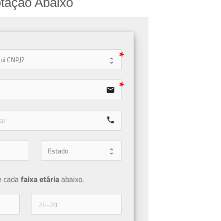
tação Abaixo
user
email
call
e cada 
faixa etária 
abaixo.