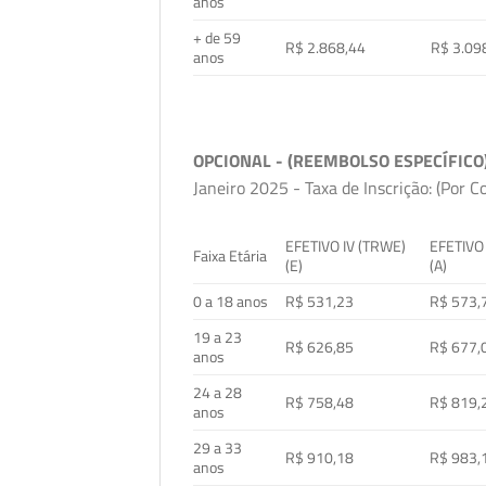
anos
+ de 59
R$ 2.868,44
R$ 3.09
anos
OPCIONAL - (REEMBOLSO ESPECÍFICO
Janeiro 2025 - Taxa de Inscrição: (Por C
EFETIVO IV (TRWE)
EFETIVO
Faixa Etária
(E)
(A)
0 a 18 anos
R$ 531,23
R$ 573,
19 a 23
R$ 626,85
R$ 677,
anos
24 a 28
R$ 758,48
R$ 819,
anos
29 a 33
R$ 910,18
R$ 983,
anos