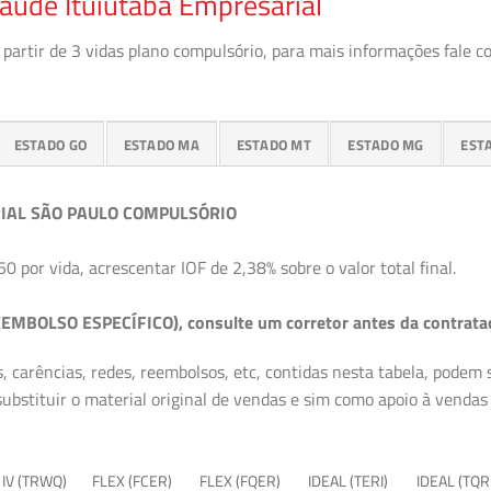
aúde Ituiutaba Empresarial
partir de 3 vidas plano compulsório, para mais informações fale c
ESTADO GO
ESTADO MA
ESTADO MT
ESTADO MG
EST
IAL SÃO PAULO COMPULSÓRIO
50 por vida, acrescentar IOF de 2,38% sobre o valor total final.
EMBOLSO ESPECÍFICO), consulte um corretor antes da contrata
, carências, redes, reembolsos, etc, contidas nesta tabela, podem
ubstituir o material original de vendas e sim como apoio à vendas a
 IV (TRWQ)
FLEX (FCER)
FLEX (FQER)
IDEAL (TERI)
IDEAL (TQR