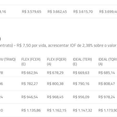
8,16
R$ 3.579,65
R$ 3.662,45
R$ 3.615,70
R$ 3.699,4
)
ontrato) - R$ 7,50 por vida, acrescentar IOF de 2,38% sobre o valor 
 IV (TRWQ)
FLEX (FCER)
FLEX (FQER)
IDEAL (TERI)
IDEAL (TQRI
(E)
(A)
(E)
(A)
78
R$ 662,94
R$ 678,29
R$ 669,63
R$ 685,14
06
R$ 782,27
R$ 800,38
R$ 790,16
R$ 808,47
24
R$ 946,54
R$ 968,45
R$ 956,09
R$ 978,24
10
R$ 1.135,86
R$ 1.162,15
R$ 1.147,32
R$ 1.173,9