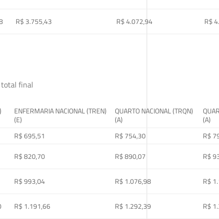
8
R$ 3.755,43
R$ 4.072,94
R$ 4
total final
)
ENFERMARIA NACIONAL (TREN)
QUARTO NACIONAL (TRQN)
QUAR
(E)
(A)
(A)
R$ 695,51
R$ 754,30
R$ 7
R$ 820,70
R$ 890,07
R$ 9
R$ 993,04
R$ 1.076,98
R$ 1
0
R$ 1.191,66
R$ 1.292,39
R$ 1