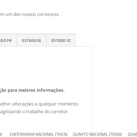
om um dos nossos corretores.
ADO PR
ESTADO RJ
ESTADO SC
ção para maiores informações.
 sofrer alterações a qualquer momento.
gilizando o trabalho do corretor.
I)
ENFERMARIA NACIONAL (TREN)
QUARTO NACIONAL (TRQN)
QUAR