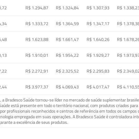
0,72
R$ 1.294,87
R$ 1.324,84
R$ 1.307,93
R$ 1.338,2
4,34
R$ 1.333,72
R$ 1.364,59
R$ 1.347,17
R$ 1.378,3
5,48
R$ 1.623,88
R$ 1.661,47
R$ 1.640,26
R$ 1.678,2
3,13
R$ 1.910,01
R$ 1.954,22
R$ 1.929,27
R$ 1.973,9
7,22
R$ 2.272,91
R$ 2.325,52
R$ 2.295,83
R$ 2.349,0
2,44
R$ 3.977,37
R$ 4.069,43
R$ 4.017,47
R$ 4.110,5
a Bradesco Saúde tornou-se líder no mercado de saúde suplementar brasileir
o Saúde está presente em todo o território nacional, com produtos criados pa
or profissionais reconhecidos e centros de referência em todos os campos 
ecnologia empregada em suas operações. A Bradesco Saúde é controladora in
arante a excelência de seus produtos.