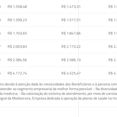
3
R$ 1.358,48
R$ 1.473,31
R$ 1
8
R$ 1.399,23
R$ 1.517,51
R$ 1
6
R$ 1.703,65
R$ 1.847,66
R$ 1
7
R$ 2.003,83
R$ 2.173,22
R$ 2
2
R$ 2.384,56
R$ 2.586,13
R$ 2
5
R$ 4.172,74
R$ 4.525,47
R$ 4
o devido à atenção dada às necessidades dos Beneficiários e à parceria com
ra atender ao segmento empresarial da melhor forma possível: - Na diversidad
da medicina; - Na valorização do sistema de atendimento, por meio de const
tegral da Mediservice, Empresa dedicada à operação de planos de saúde na 