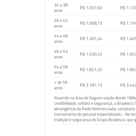
34 a 38
R$ 1.037,60
R$ 1.12
anos
39 a 43
R$ 1.068,73
R$ 1.15
anos
44 a 48
R$ 1.301,24
R$ 1.40
anos
49 a 53
R$ 1.530,52
R$ 1.65
anos
54 a 58
R$ 1.821,32
R$ 1.96
anos
+ de 59
R$ 3.187,13
R$ 3.44
anos
Atuando na área de Seguro-saúde desde 1984, 
credibilidade, solidez e segurança, a Bradesc
abrangência da Rede Referenciada, composta p
treinamento de pessoal especializado; - Na t
tradição e segurança do Grupo Bradesco, que g