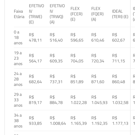
EFETIVO
EFETIVO
FLEX
FLEX
Faixa
IV
IV
IDEAL
(FCER)
(FQER)
(
Etária
(TRWE)
(TRWQ)
(TERI) (E)
(E)
(A)
(
(E)
(A)
0 a
R$
R$
R$
R$
R$
18
478,11
516,40
596,65
610,46
602,67
anos
19 a
R$
R$
R$
R$
R$
23
564,17
609,35
704,05
720,34
711,15
anos
24 a
R$
R$
R$
R$
R$
28
682,64
737,31
851,89
871,60
860,48
anos
29 a
R$
R$
R$
R$
R$
33
819,17
884,78
1.022,28
1.045,93
1.032,58
1
anos
34 a
R$
R$
R$
R$
R$
38
933,85
1.008,64
1.165,39
1.192,35
1.177,13
1
anos