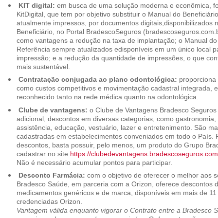
KIT digital:
em busca de uma solução moderna e econômica, foi
KitDigital, que tem por objetivo substituir o Manual do Beneficiári
atualmente impressos, por documentos digitais,disponibilizados 
Beneficiário, no Portal BradescoSeguros (bradescoseguros.com.br
como vantagens a redução na taxa de implantação; o Manual do B
Referência sempre atualizados edisponíveis em um único local p
impressão; e a redução da quantidade de impressões, o que cont
mais sustentável.
Contratação conjugada ao plano odontológica:
proporciona 
como custos competitivos e movimentação cadastral integrada,
reconhecido tanto na rede médica quanto na odontológica.
Clube de vantagens:
o Clube de Vantagens Bradesco Seguros 
adicional, descontos em diversas categorias, como gastronomia, 
assistência, educação, vestuário, lazer e entretenimento. São ma
cadastradas em estabelecimentos conveniados em todo o País. P
descontos, basta possuir, pelo menos, um produto do Grupo Bra
cadastrar no site
https://clubedevantagens.bradescoseguros.com
Não é necessário acumular pontos para participar.
Desconto Farmácia:
com o objetivo de oferecer o melhor aos se
Bradesco Saúde, em parceria com a Orizon, oferece descontos 
medicamentos genéricos e de marca, disponíveis em mais de 11 
credenciadas Orizon.
Vantagem válida enquanto vigorar o Contrato entre a Bradesco 