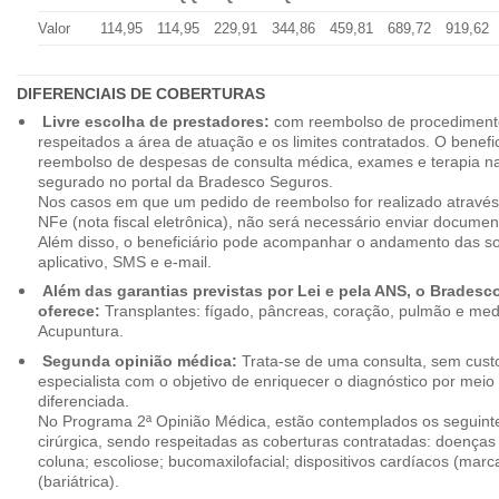
Valor
114,95
114,95
229,91
344,86
459,81
689,72
919,62
DIFERENCIAIS DE COBERTURAS
Livre escolha de prestadores:
com reembolso de procedimento
respeitados a área de atuação e os limites contratados. O benefici
reembolso de despesas de consulta médica, exames e terapia na
segurado no portal da Bradesco Seguros.
Nos casos em que um pedido de reembolso for realizado através
NFe (nota fiscal eletrônica), não será necessário enviar document
Além disso, o beneficiário pode acompanhar o andamento das soli
aplicativo, SMS e e-mail.
Além das garantias previstas por Lei e pela ANS, o Brades
oferece:
Transplantes: fígado, pâncreas, coração, pulmão e me
Acupuntura.
Segunda opinião médica:
Trata-se de uma consulta, sem custo
especialista com o objetivo de enriquecer o diagnóstico por mei
diferenciada.
No Programa 2ª Opinião Médica, estão contemplados os seguint
cirúrgica, sendo respeitadas as coberturas contratadas: doenças
coluna; escoliose; bucomaxilofacial; dispositivos cardíacos (mar
(bariátrica).