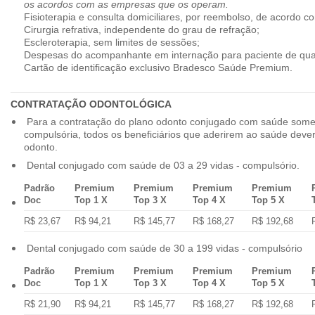
os acordos com as empresas que os operam.
Fisioterapia e consulta domiciliares, por reembolso, de acordo co
Cirurgia refrativa, independente do grau de refração;
Escleroterapia, sem limites de sessões;
Despesas do acompanhante em internação para paciente de qua
Cartão de identificação exclusivo Bradesco Saúde Premium.
CONTRATAÇÃO ODONTOLÓGICA
Para a contratação do plano odonto conjugado com saúde some
compulsória, todos os beneficiários que aderirem ao saúde dev
odonto.
Dental conjugado com saúde de 03 a 29 vidas - compulsório.
Padrão
Premium
Premium
Premium
Premium
Doc
Top 1 X
Top 3 X
Top 4 X
Top 5 X
R$ 23,67
R$ 94,21
R$ 145,77
R$ 168,27
R$ 192,68
Dental conjugado com saúde de 30 a 199 vidas - compulsório
Padrão
Premium
Premium
Premium
Premium
Doc
Top 1 X
Top 3 X
Top 4 X
Top 5 X
R$ 21,90
R$ 94,21
R$ 145,77
R$ 168,27
R$ 192,68