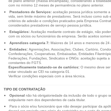
de plano anterior (massa encampada), considerando a totalidade
com no mínimo 12 meses de permanência no plano anterior.
Prestadores de Serviços:
aceitação pessoa jurídica somente a pa
vida, sem limite máximo de prestadores. Será incluso como sub e
critérios de adesão e condições praticados pela Empresa Contra
considerados prestadores de serviço pessoa jurídica.
Estagiários:
Aceitação mediante contrato de estágio, não poderão
com os sócios ou funcionários da empresa. Serão aceitos somente
Aprendizes categoria 7:
Maiores de 14 anos e menores de 24 
Entidades:
Agremiações, Associações, Clubes, Cartório, Condo
Confederações, Cooperativas, Embaixadas, Entidades Filantrópic
Federações, Fundações, Sindicatos e ONGs: aceitação sujeita a a
constantes do FGTS.
Especificamente tratando-se de cartórios:
O mesmo deve ser 
estar vinculado ao CEI na categoria 01.
Verificar condições especiais com a área técnica.
TIPO DE CONTRATAÇÃO
Opcional
não há obrigatoriedade da inclusão de todo o grupo s
estipulante nem dos dependentes de cada titular.
Para o sócio e/ou funcionário que não desejar participar da apól
deverá ser enviado uma cópia da carteirinha ou a carta de perma