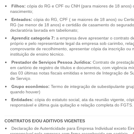
Filhos:
cópia do RG e CPF ou CNH (para maiores de 18 anos) o
nascimento;
Enteados:
cópia do RG, CPF ( se maiores de 18 anos) ou Cert
RG (se menor de 18 anos) e certidão de casamento do segurado t
declaratória lavrada em tabelionato;
Aprendiz categoria 7:
a empresa deve apresentar o contrato de
próprio e pelo representante legal da empresa sob carimbo, rel
comprovante de recolhimento, apresentar cópia da inscrição ou 
instituição de ensino técnico.
Prestador de Serviços Pessoa Jurídica:
Contrato de prestação
em cartório de registro de títulos e documentos, com vigência m
das 03 últimas notas fiscais emitidas e termo de Integração de S
de Serviço.
Grupo econômico:
Termo de integração de subestipulante gr
quando houver)
Entidades:
cópia do estatuto social, ata da reunião vigente, c
responsável e última guia quitação e relação completa do FGTS.
CONTRATOS E/OU ADITIVOS VIGENTES
Declaração de Autenticidade para Empresa Individual exceto Eirel
responsável pela empresa com firma reconhecida em cartório. -