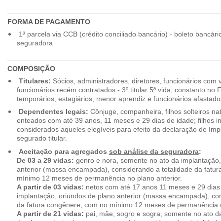
FORMA DE PAGAMENTO
1ª parcela via CCB (crédito conciliado bancário) - boleto bancári
seguradora
COMPOSIÇÃO
Titulares:
Sócios, administradores, diretores, funcionários com 
funcionários recém contratados - 3º titular 5ª vida, constanto no
temporários, estagiários, menor aprendiz e funcionários afastado
Dependentes legais:
Cônjuge, companheira, filhos solteiros nat
enteados com até 39 anos, 11 meses e 29 dias de idade; filhos in
considerados aqueles elegíveis para efeito da declaração de Im
segurado titular.
Aceitação para agregados
sob análise da seguradora
:
De 03 a 29 vidas:
genro e nora, somente no ato da implantação,
anterior (massa encampada), considerando a totalidade da fatu
mínimo 12 meses de permanência no plano anterior.
A partir de 03 vidas:
netos com até 17 anos 11 meses e 29 dias
implantação, oriundos de plano anterior (massa encampada), con
da fatura congênere, com no mínimo 12 meses de permanência n
A partir de 21 vidas:
pai, mãe, sogro e sogra, somente no ato d