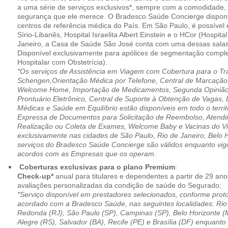
a uma série de serviços exclusivos*, sempre com a comodidade, 
segurança que ele merece. O Bradesco Saúde Concierge disponib
centros de referência médica do País. Em São Paulo, é possível 
Sírio-Libanês, Hospital Israelita Albert Einstein e o HCor (Hospit
Janeiro, a Casa de Saúde São José conta com uma dessas salas
Disponível exclusivamente para apólices de segmentação comple
Hospitalar com Obstetrícia).
*Os serviços de Assistência em Viagem com Cobertura para o Tr
Schengen,Orientação Médica por Telefone, Central de Marcação
Welcome Home, Importação de Medicamentos, Segunda Opinião 
Prontuário Eletrônico, Central de Suporte à Obtenção de Vagas, 
Médicas e Saúde em Equilíbrio estão disponíveis em todo o territó
Expressa de Documentos para Solicitação de Reembolso, Atend
Realização ou Coleta de Exames, Welcome Baby e Vacinas do Via
exclusivamente nas cidades de São Paulo, Rio de Janeiro, Belo H
serviços do Bradesco Saúde Concierge são válidos enquanto vig
acordos com as Empresas que os operam.
Coberturas exclusivas para o plano Premium
:
Check-up*
anual para titulares e dependentes a partir de 29 ano
avaliações personalizadas da condição de saúde do Segurado;
*Serviço disponível em prestadores selecionados, conforme prot
acordado com a Bradesco Saúde, nas seguintes localidades: Rio 
Redonda (RJ), São Paulo (SP), Campinas (SP), Belo Horizonte (M
Alegre (RS), Salvador (BA), Recife (PE) e Brasília (DF) enquanto