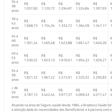
34 a
R$
R$
R$
R$
R$
38
1.037,60
1.120,72
1.294,87
1.324,84
1.307,93
1
anos
39 a
R$
R$
R$
R$
R$
43
1.068,73
1.154,34
1.333,72
1.364,59
1.347,17
1
anos
44 a
R$
R$
R$
R$
R$
48
1.301,24
1.405,48
1.623,88
1.661,47
1.640,26
1
anos
49 a
R$
R$
R$
R$
R$
53
1.530,52
1.653,13
1.910,01
1.954,22
1.929,27
1
anos
54 a
R$
R$
R$
R$
R$
58
1.821,32
1.967,22
2.272,91
2.325,52
2.295,83
2
anos
+ de
R$
R$
R$
R$
R$
59
3.187,13
3.442,44
3.977,37
4.069,43
4.017,47
4
anos
Atuando na área de Seguro-saúde desde 1984, a Bradesco Saúde torn
à atenção dada às necessidades dos Beneficiários e à parceria com a 