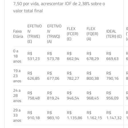
7,50 por vida, acrescentar IOF de 2,38% sobre o
valor total final
EFETIVO
EFETIVO
FLEX
FLEX
Faixa
IV
IV
IDEAL
(FCER)
(FQER)
(
Etária
(TRWE)
(TRWQ)
(TERI) (E)
(E)
(A)
(
(E)
(A)
0 a
R$
R$
R$
R$
R$
18
531,23
573,78
662,94
678,29
669,63
anos
19 a
R$
R$
R$
R$
R$
23
626,85
677,06
782,27
800,38
790,16
anos
24 a
R$
R$
R$
R$
R$
28
758,48
819,24
946,54
968,45
956,09
anos
29 a
R$
R$
R$
R$
R$
33
910,18
983,10
1.135,86
1.162,15
1.147,32
1
anos