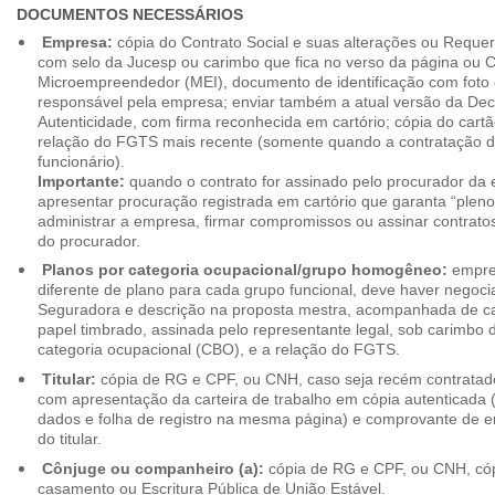
DOCUMENTOS NECESSÁRIOS
Empresa:
cópia do Contrato Social e suas alterações ou Reque
com selo da Jucesp ou carimbo que fica no verso da página ou Ce
Microempreendedor (MEI), documento de identificação com foto 
responsável pela empresa; enviar também a atual versão da Dec
Autenticidade, com firma reconhecida em cartório; cópia do cart
relação do FGTS mais recente (somente quando a contratação d
funcionário).
Importante:
quando o contrato for assinado pelo procurador da
apresentar procuração registrada em cartório que garanta “plen
administrar a empresa, firmar compromissos ou assinar contrat
do procurador.
Planos por categoria ocupacional/grupo homogêneo:
empres
diferente de plano para cada grupo funcional, deve haver negoc
Seguradora e descrição na proposta mestra, acompanhada de c
papel timbrado, assinada pelo representante legal, sob carimbo d
categoria ocupacional (CBO), e a relação do FGTS.
Titular:
cópia de RG e CPF, ou CNH, caso seja recém contrata
com apresentação da carteira de trabalho em cópia autenticada (f
dados e folha de registro na mesma página) e comprovante de 
do titular.
Cônjuge ou companheiro (a):
cópia de RG e CPF, ou CNH, cóp
casamento ou Escritura Pública de União Estável.