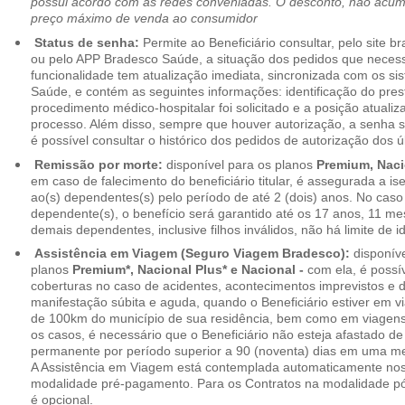
possui acordo com as redes conveniadas. O desconto, não acumul
preço máximo de venda ao consumidor
Status de senha:
Permite ao Beneficiário consultar, pelo site 
ou pelo APP Bradesco Saúde, a situação dos pedidos que necess
funcionalidade tem atualização imediata, sincronizada com os s
Saúde, e contém as seguintes informações: identificação do pres
procedimento médico-hospitalar foi solicitado e a posição atuali
processo. Além disso, sempre que houver autorização, a senha
é possível consultar o histórico dos pedidos de autorização dos ú
Remissão por morte:
disponível para os planos
Premium, Naci
em caso de falecimento do beneficiário titular, é assegurada a 
ao(s) dependentes(s) pelo período de até 2 (dois) anos. No caso 
dependente(s), o benefício será garantido até os 17 anos, 11 me
demais dependentes, inclusive filhos inválidos, não há limite de i
Assistência em Viagem (Seguro Viagem Bradesco):
disponíve
planos
Premium*, Nacional Plus* e Nacional -
com ela, é possí
coberturas no caso de acidentes, acontecimentos imprevistos e
manifestação súbita e aguda, quando o Beneficiário estiver em v
de 100km do município de sua residência, bem como em viagens
os casos, é necessário que o Beneficiário não esteja afastado de
permanente por período superior a 90 (noventa) dias em uma 
A Assistência em Viagem está contemplada automaticamente nos
modalidade pré-pagamento. Para os Contratos na modalidade pó
é opcional.