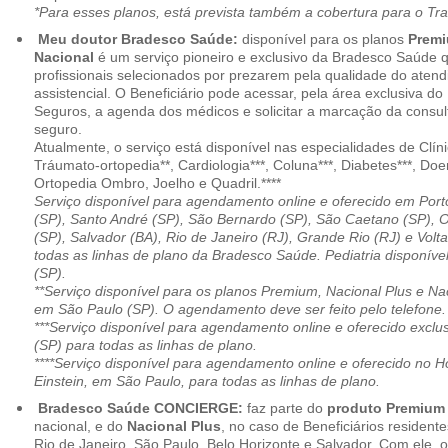
*Para esses planos, está prevista também a cobertura para o Tr
Meu doutor Bradesco Saúde:
disponível para os planos
Premi
Nacional
é um serviço pioneiro e exclusivo da Bradesco Saúde 
profissionais selecionados por prezarem pela qualidade do aten
assistencial. O Beneficiário pode acessar, pela área exclusiva do
Seguros, a agenda dos médicos e solicitar a marcação da consult
seguro.
Atualmente, o serviço está disponível nas especialidades de Clíni
Tráumato-ortopedia**, Cardiologia***, Coluna***, Diabetes***, Do
Ortopedia Ombro, Joelho e Quadril.****
Serviço disponível para agendamento online e oferecido em Port
(SP), Santo André (SP), São Bernardo (SP), São Caetano (SP), 
(SP), Salvador (BA), Rio de Janeiro (RJ), Grande Rio (RJ) e Vol
todas as linhas de plano da Bradesco Saúde. Pediatria disponí
(SP).
**Serviço disponível para os planos Premium, Nacional Plus e Na
em São Paulo (SP). O agendamento deve ser feito pelo telefone.
***Serviço disponível para agendamento online e oferecido excl
(SP) para todas as linhas de plano.
****Serviço disponível para agendamento online e oferecido no Hosp
Einstein, em São Paulo, para todas as linhas de plano.
Bradesco Saúde CONCIERGE:
faz parte do
produto Premiu
nacional, e do
Nacional Plus
, no caso de Beneficiários resident
Rio de Janeiro, São Paulo, Belo Horizonte e Salvador. Com ele, o