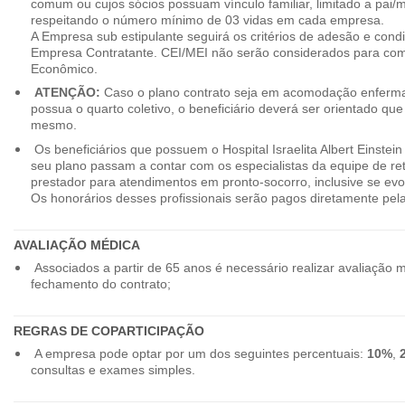
comum ou cujos sócios possuam vínculo familiar, limitado a pai/mã
respeitando o número mínimo de 03 vidas em cada empresa.
A Empresa sub estipulante seguirá os critérios de adesão e cond
Empresa Contratante. CEI/MEI não serão considerados para co
Econômico.
ATENÇÃO:
Caso o plano contrato seja em acomodação enferma
possua o quarto coletivo, o beneficiário deverá ser orientado qu
mesmo.
Os beneficiários que possuem o Hospital Israelita Albert Einstein
seu plano passam a contar com os especialistas da equipe de r
prestador para atendimentos em pronto-socorro, inclusive se evo
Os honorários desses profissionais serão pagos diretamente pe
AVALIAÇÃO MÉDICA
Associados a partir de 65 anos é necessário realizar avaliação 
fechamento do contrato;
REGRAS DE COPARTICIPAÇÃO
A empresa pode optar por um dos seguintes percentuais:
10%
,
consultas e exames simples.