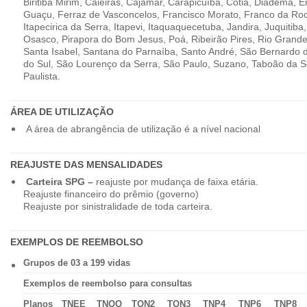
Biritiba Mirim, Caieiras, Cajamar, Carapicuíba, Cotia, Diadema,
Guaçu, Ferraz de Vasconcelos, Francisco Morato, Franco da Ro
Itapecirica da Serra, Itapevi, Itaquaquecetuba, Jandira, Juquitiba
Osasco, Pirapora do Bom Jesus, Poá, Ribeirão Pires, Rio Grande
Santa Isabel, Santana do Parnaíba, Santo André, São Bernardo
do Sul, São Lourenço da Serra, São Paulo, Suzano, Taboão da 
Paulista.
ÁREA DE UTILIZAÇÃO
A área de abrangência de utilização é a nível nacional
REAJUSTE DAS MENSALIDADES
Carteira SPG –
reajuste por mudança de faixa etária.
Reajuste financeiro do prêmio (governo)
Reajuste por sinistralidade de toda carteira.
EXEMPLOS DE REEMBOLSO
Grupos de 03 a 199 vidas
Exemplos de reembolso para consultas
Planos
TNEE
TNQQ
TQN2
TQN3
TNP4
TNP6
TNP8