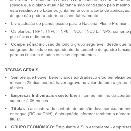
(desde que o plano atual não tenha sido contratado pelo mesmo
está residindo no Exterior, juntamente com a carta de abdicação,
de que não poderá aderir ao plano futuramente.
Livre adesão de planos exceto para o Nacional Plus e Premium.
Os planos: TNP4, TNP6, TNP8, TNC6, TNC8 E TNPX, somente p
por sócios e diretores.
Compulsória:
inclusão de todo o grupo segurável, desde que na
subgrupo definido e independente do tamanho do quadro funciona
para os titulares e todos os seus dependentes.
REGRAS GERAIS
Sempre que houver beneficiários ex-Bradesco e/ou beneficiário
meses e 29 dias poderá haver agravo no valor de todo o grupo. So
técnica.
Empresas Individuais exceto Eireli -
tempo mínimo de abertura
superior à 06 meses.
Titular:
a assinatura do contrato de adesão deve ser exatament
entregue (RG ou CNH), é obrigatório informar também o número 
titular.
GRUPO ECONÔMICO:
Estipulante e Sub estipulante - empres