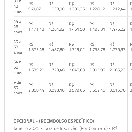
39 a
R$
R$
R$
R$
R$
43
961,87
1.038,90
1.200,35
1.228,12
1.212,44
1
anos
44 a
R$
R$
R$
R$
R$
48
1.171,13
1.264,92
1.461,50
1.495,31
1.476,22
1
anos
49 a
R$
R$
R$
R$
R$
53
1.377,48
1.487,80
1.719,02
1.758,78
1.736,33
1
anos
54 a
R$
R$
R$
R$
R$
58
1.639,20
1.770,48
2.045,63
2.092,95
2.066,23
2
anos
+ de
R$
R$
R$
R$
R$
59
2.868,44
3.098,16
3.579,65
3.662,45
3.615,70
3
anos
OPCIONAL - (REEMBOLSO ESPECÍFICO)
Janeiro 2025 - Taxa de Inscrição: (Por Contrato) - R$