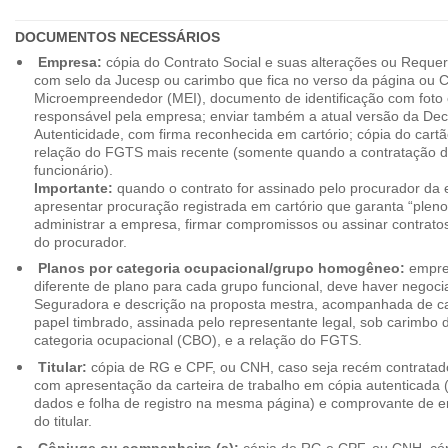
DOCUMENTOS NECESSÁRIOS
Empresa:
cópia do Contrato Social e suas alterações ou Reque
com selo da Jucesp ou carimbo que fica no verso da página ou Ce
Microempreendedor (MEI), documento de identificação com foto 
responsável pela empresa; enviar também a atual versão da Dec
Autenticidade, com firma reconhecida em cartório; cópia do cart
relação do FGTS mais recente (somente quando a contratação d
funcionário).
Importante:
quando o contrato for assinado pelo procurador da
apresentar procuração registrada em cartório que garanta “plen
administrar a empresa, firmar compromissos ou assinar contrat
do procurador.
Planos por categoria ocupacional/grupo homogêneo:
empres
diferente de plano para cada grupo funcional, deve haver negoc
Seguradora e descrição na proposta mestra, acompanhada de c
papel timbrado, assinada pelo representante legal, sob carimbo d
categoria ocupacional (CBO), e a relação do FGTS.
Titular:
cópia de RG e CPF, ou CNH, caso seja recém contrata
com apresentação da carteira de trabalho em cópia autenticada (f
dados e folha de registro na mesma página) e comprovante de 
do titular.
Cônjuge ou companheiro (a):
cópia de RG e CPF, ou CNH, cóp