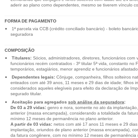
aderir ao plano como dependentes, mesmo se tiverem vínculo c
FORMA DE PAGAMENTO
1ª parcela via CCB (crédito conciliado bancário) - boleto bancári
seguradora
COMPOSIÇÃO
Titulares:
Sócios, administradores, diretores, funcionários com 
funcionários recém contratados - 3º titular 5ª vida, constanto no
temporários, estagiários, menor aprendiz e funcionários afastado
Dependentes legais:
Cônjuge, companheira, filhos solteiros nat
enteados com até 39 anos, 11 meses e 29 dias de idade; filhos in
considerados aqueles elegíveis para efeito da declaração de Im
segurado titular.
Aceitação para agregados
sob análise da seguradora
:
De 03 a 29 vidas:
genro e nora, somente no ato da implantação,
anterior (massa encampada), considerando a totalidade da fatu
mínimo 12 meses de permanência no plano anterior.
A partir de 03 vidas:
netos com até 17 anos 11 meses e 29 dias
implantação, oriundos de plano anterior (massa encampada), con
da fatura congênere, com no mínimo 12 meses de permanência n