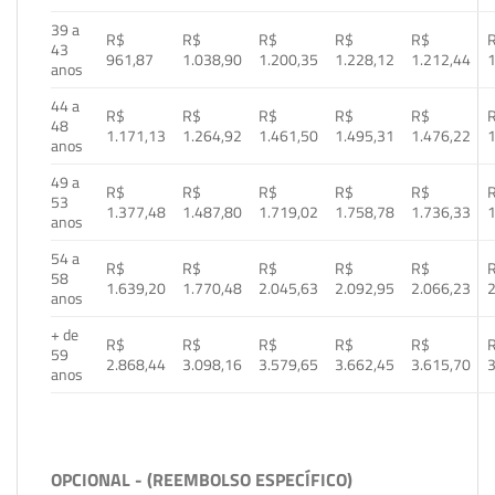
39 a
R$
R$
R$
R$
R$
43
961,87
1.038,90
1.200,35
1.228,12
1.212,44
1
anos
44 a
R$
R$
R$
R$
R$
48
1.171,13
1.264,92
1.461,50
1.495,31
1.476,22
1
anos
49 a
R$
R$
R$
R$
R$
53
1.377,48
1.487,80
1.719,02
1.758,78
1.736,33
1
anos
54 a
R$
R$
R$
R$
R$
58
1.639,20
1.770,48
2.045,63
2.092,95
2.066,23
2
anos
+ de
R$
R$
R$
R$
R$
59
2.868,44
3.098,16
3.579,65
3.662,45
3.615,70
3
anos
OPCIONAL - (REEMBOLSO ESPECÍFICO)