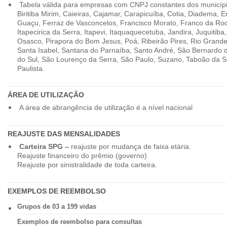
Tabela válida para empresas com CNPJ constantes dos município
Biritiba Mirim, Caieiras, Cajamar, Carapicuíba, Cotia, Diadema,
Guaçu, Ferraz de Vasconcelos, Francisco Morato, Franco da Ro
Itapecirica da Serra, Itapevi, Itaquaquecetuba, Jandira, Juquitiba
Osasco, Pirapora do Bom Jesus, Poá, Ribeirão Pires, Rio Grande
Santa Isabel, Santana do Parnaíba, Santo André, São Bernardo
do Sul, São Lourenço da Serra, São Paulo, Suzano, Taboão da 
Paulista.
ÁREA DE UTILIZAÇÃO
A área de abrangência de utilização é a nível nacional
REAJUSTE DAS MENSALIDADES
Carteira SPG –
reajuste por mudança de faixa etária.
Reajuste financeiro do prêmio (governo)
Reajuste por sinistralidade de toda carteira.
EXEMPLOS DE REEMBOLSO
Grupos de 03 a 199 vidas
Exemplos de reembolso para consultas