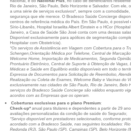
nacional, e do
Nacional Plus
, no caso de Beneficiários resident
Rio de Janeiro, São Paulo, Belo Horizonte e Salvador. Com ele, o
a uma série de serviços exclusivos*, sempre com a comodidade, 
segurança que ele merece. O Bradesco Saúde Concierge disponib
centros de referência médica do País. Em São Paulo, é possível 
Sírio-Libanês, Hospital Israelita Albert Einstein e o HCor (Hospit
Janeiro, a Casa de Saúde São José conta com uma dessas salas
Disponível exclusivamente para apólices de segmentação comple
Hospitalar com Obstetrícia).
*Os serviços de Assistência em Viagem com Cobertura para o Tr
Schengen,Orientação Médica por Telefone, Central de Marcação
Welcome Home, Importação de Medicamentos, Segunda Opinião 
Prontuário Eletrônico, Central de Suporte à Obtenção de Vagas, 
Médicas e Saúde em Equilíbrio estão disponíveis em todo o territó
Expressa de Documentos para Solicitação de Reembolso, Atend
Realização ou Coleta de Exames, Welcome Baby e Vacinas do Via
exclusivamente nas cidades de São Paulo, Rio de Janeiro, Belo H
serviços do Bradesco Saúde Concierge são válidos enquanto vig
acordos com as Empresas que os operam.
Coberturas exclusivas para o plano Premium
:
Check-up*
anual para titulares e dependentes a partir de 29 ano
avaliações personalizadas da condição de saúde do Segurado;
*Serviço disponível em prestadores selecionados, conforme prot
acordado com a Bradesco Saúde, nas seguintes localidades: Rio 
Redonda (RJ), São Paulo (SP), Campinas (SP), Belo Horizonte (M