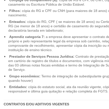
casamento ou Escritura Pública de União Estável.
Filhos:
cópia do RG e CPF ou CNH (para maiores de 18 anos) o
nascimento;
Enteados:
cópia do RG, CPF ( se maiores de 18 anos) ou Cert
RG (se menor de 18 anos) e certidão de casamento do segurado t
declaratória lavrada em tabelionato;
Aprendiz categoria 7:
a empresa deve apresentar o contrato de
próprio e pelo representante legal da empresa sob carimbo, rel
comprovante de recolhimento, apresentar cópia da inscrição ou 
instituição de ensino técnico.
Prestador de Serviços Pessoa Jurídica:
Contrato de prestação
em cartório de registro de títulos e documentos, com vigência m
das 03 últimas notas fiscais emitidas e termo de Integração de S
de Serviço.
Grupo econômico:
Termo de integração de subestipulante gr
quando houver)
Entidades:
cópia do estatuto social, ata da reunião vigente, c
responsável e última guia quitação e relação completa do FGTS.
CONTRATOS E/OU ADITIVOS VIGENTES