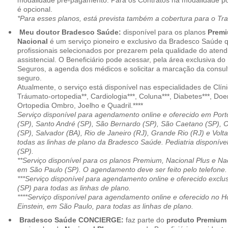
modalidade pré-pagamento. Para os Contratos na modalidade pó
é opcional.
*Para esses planos, está prevista também a cobertura para o Tr
Meu doutor Bradesco Saúde:
disponível para os planos
Premi
Nacional
é um serviço pioneiro e exclusivo da Bradesco Saúde 
profissionais selecionados por prezarem pela qualidade do aten
assistencial. O Beneficiário pode acessar, pela área exclusiva do
Seguros, a agenda dos médicos e solicitar a marcação da consult
seguro.
Atualmente, o serviço está disponível nas especialidades de Clíni
Tráumato-ortopedia**, Cardiologia***, Coluna***, Diabetes***, Do
Ortopedia Ombro, Joelho e Quadril.****
Serviço disponível para agendamento online e oferecido em Port
(SP), Santo André (SP), São Bernardo (SP), São Caetano (SP), 
(SP), Salvador (BA), Rio de Janeiro (RJ), Grande Rio (RJ) e Vol
todas as linhas de plano da Bradesco Saúde. Pediatria disponí
(SP).
**Serviço disponível para os planos Premium, Nacional Plus e Na
em São Paulo (SP). O agendamento deve ser feito pelo telefone.
***Serviço disponível para agendamento online e oferecido excl
(SP) para todas as linhas de plano.
****Serviço disponível para agendamento online e oferecido no Hosp
Einstein, em São Paulo, para todas as linhas de plano.
Bradesco Saúde CONCIERGE:
faz parte do
produto Premiu