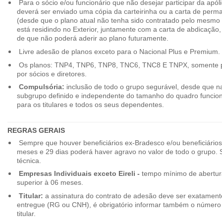
Para o sócio e/ou funcionário que não desejar participar da apól
deverá ser enviado uma cópia da carteirinha ou a carta de perma
(desde que o plano atual não tenha sido contratado pelo mesmo
está residindo no Exterior, juntamente com a carta de abdicação,
de que não poderá aderir ao plano futuramente.
Livre adesão de planos exceto para o Nacional Plus e Premium.
Os planos: TNP4, TNP6, TNP8, TNC6, TNC8 E TNPX, somente p
por sócios e diretores.
Compulsória:
inclusão de todo o grupo segurável, desde que na
subgrupo definido e independente do tamanho do quadro funciona
para os titulares e todos os seus dependentes.
REGRAS GERAIS
Sempre que houver beneficiários ex-Bradesco e/ou beneficiário
meses e 29 dias poderá haver agravo no valor de todo o grupo. So
técnica.
Empresas Individuais exceto Eireli -
tempo mínimo de abertura
superior à 06 meses.
Titular:
a assinatura do contrato de adesão deve ser exatament
entregue (RG ou CNH), é obrigatório informar também o número 
titular.