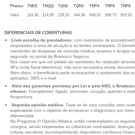
Planos
TNEE
TNQQ
TQN2
TQN3
TNP4
TNP6
TNP8
Valor
114,95
114,95
229,91
344,86
459,81
689,72
919,62
DIFERENCIAIS DE COBERTURAS
Livre escolha de prestadores:
com reembolso de procedimento
respeitados a área de atuação e os limites contratados. O benefici
reembolso de despesas de consulta médica, exames e terapia na
segurado no portal da Bradesco Seguros.
Nos casos em que um pedido de reembolso for realizado através
NFe (nota fiscal eletrônica), não será necessário enviar document
Além disso, o beneficiário pode acompanhar o andamento das soli
aplicativo, SMS e e-mail.
Além das garantias previstas por Lei e pela ANS, o Brades
oferece:
Transplantes: fígado, pâncreas, coração, pulmão e me
Acupuntura.
Segunda opinião médica:
Trata-se de uma consulta, sem custo
especialista com o objetivo de enriquecer o diagnóstico por mei
diferenciada.
No Programa 2ª Opinião Médica, estão contemplados os seguint
cirúrgica, sendo respeitadas as coberturas contratadas: doenças
coluna; escoliose; bucomaxilofacial; dispositivos cardíacos (mar