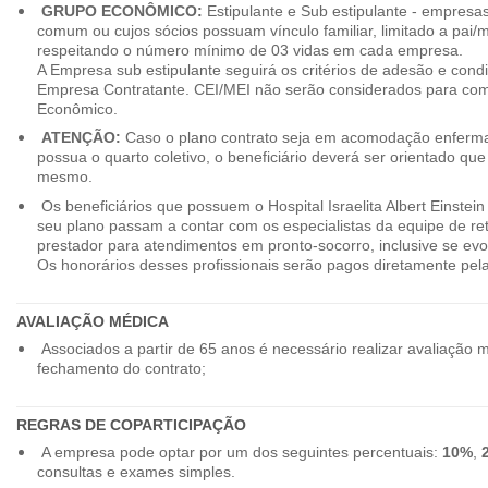
GRUPO ECONÔMICO:
Estipulante e Sub estipulante - empres
comum ou cujos sócios possuam vínculo familiar, limitado a pai/mã
respeitando o número mínimo de 03 vidas em cada empresa.
A Empresa sub estipulante seguirá os critérios de adesão e cond
Empresa Contratante. CEI/MEI não serão considerados para co
Econômico.
ATENÇÃO:
Caso o plano contrato seja em acomodação enferma
possua o quarto coletivo, o beneficiário deverá ser orientado qu
mesmo.
Os beneficiários que possuem o Hospital Israelita Albert Einstein
seu plano passam a contar com os especialistas da equipe de r
prestador para atendimentos em pronto-socorro, inclusive se evo
Os honorários desses profissionais serão pagos diretamente pe
AVALIAÇÃO MÉDICA
Associados a partir de 65 anos é necessário realizar avaliação 
fechamento do contrato;
REGRAS DE COPARTICIPAÇÃO
A empresa pode optar por um dos seguintes percentuais:
10%
,
consultas e exames simples.