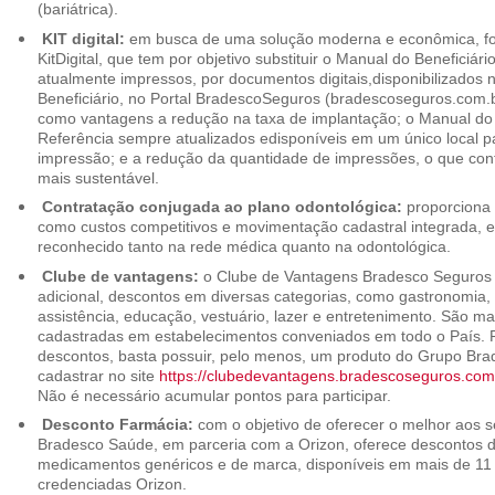
(bariátrica).
KIT digital:
em busca de uma solução moderna e econômica, foi
KitDigital, que tem por objetivo substituir o Manual do Beneficiári
atualmente impressos, por documentos digitais,disponibilizados 
Beneficiário, no Portal BradescoSeguros (bradescoseguros.com.br
como vantagens a redução na taxa de implantação; o Manual do B
Referência sempre atualizados edisponíveis em um único local p
impressão; e a redução da quantidade de impressões, o que cont
mais sustentável.
Contratação conjugada ao plano odontológica:
proporciona 
como custos competitivos e movimentação cadastral integrada,
reconhecido tanto na rede médica quanto na odontológica.
Clube de vantagens:
o Clube de Vantagens Bradesco Seguros 
adicional, descontos em diversas categorias, como gastronomia, 
assistência, educação, vestuário, lazer e entretenimento. São ma
cadastradas em estabelecimentos conveniados em todo o País. P
descontos, basta possuir, pelo menos, um produto do Grupo Bra
cadastrar no site
https://clubedevantagens.bradescoseguros.com
Não é necessário acumular pontos para participar.
Desconto Farmácia:
com o objetivo de oferecer o melhor aos se
Bradesco Saúde, em parceria com a Orizon, oferece descontos 
medicamentos genéricos e de marca, disponíveis em mais de 11 
credenciadas Orizon.