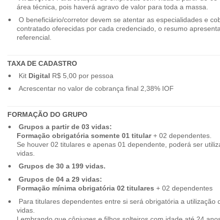
área técnica, pois haverá agravo de valor para toda a massa.
O beneficiário/corretor devem se atentar as especialidades e co
contratado oferecidas por cada credenciado, o resumo apresenta
referencial.
TAXA DE CADASTRO
Kit
Digital
R$ 5,00 por pessoa
Acrescentar no valor de cobrança final 2,38% IOF
FORMAÇÃO DO GRUPO
Grupos a partir de 03 vidas:
Formação obrigatória somente 01 titular
+ 02 dependentes.
Se houver 02 titulares e apenas 01 dependente, poderá ser utiliz
vidas.
Grupos de 30 a 199 vidas.
Grupos de 04 a 29 vidas:
Formação mínima obrigatória 02 titulares
+ 02 dependentes
Para titulares dependentes entre si será obrigatória a utilização d
vidas.
Lembrando que cônjuges e filhos solteiros com idade até 24 ano