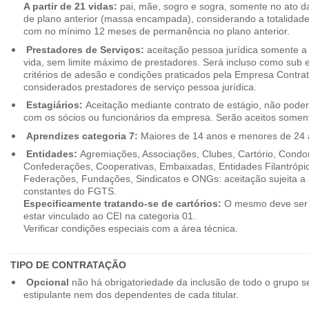
A partir de 21 vidas:
pai, mãe, sogro e sogra, somente no ato d
de plano anterior (massa encampada), considerando a totalidade
com no mínimo 12 meses de permanência no plano anterior.
Prestadores de Serviços:
aceitação pessoa jurídica somente a pa
vida, sem limite máximo de prestadores. Será incluso como sub e
critérios de adesão e condições praticados pela Empresa Contra
considerados prestadores de serviço pessoa jurídica.
Estagiários:
Aceitação mediante contrato de estágio, não poderão
com os sócios ou funcionários da empresa. Serão aceitos somente
Aprendizes categoria 7:
Maiores de 14 anos e menores de 24 
Entidades:
Agremiações, Associações, Clubes, Cartório, Condo
Confederações, Cooperativas, Embaixadas, Entidades Filantrópic
Federações, Fundações, Sindicatos e ONGs: aceitação sujeita a a
constantes do FGTS.
Especificamente tratando-se de cartórios:
O mesmo deve ser 
estar vinculado ao CEI na categoria 01.
Verificar condições especiais com a área técnica.
TIPO DE CONTRATAÇÃO
Opcional
não há obrigatoriedade da inclusão de todo o grupo s
estipulante nem dos dependentes de cada titular.