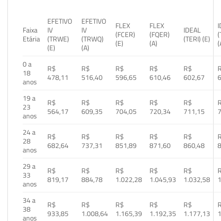
EFETIVO
EFETIVO
FLEX
FLEX
Faixa
IV
IV
IDEAL
(FCER)
(FQER)
(
Etária
(TRWE)
(TRWQ)
(TERI) (E)
(E)
(A)
(
(E)
(A)
0 a
R$
R$
R$
R$
R$
18
478,11
516,40
596,65
610,46
602,67
anos
19 a
R$
R$
R$
R$
R$
23
564,17
609,35
704,05
720,34
711,15
anos
24 a
R$
R$
R$
R$
R$
28
682,64
737,31
851,89
871,60
860,48
anos
29 a
R$
R$
R$
R$
R$
33
819,17
884,78
1.022,28
1.045,93
1.032,58
1
anos
34 a
R$
R$
R$
R$
R$
38
933,85
1.008,64
1.165,39
1.192,35
1.177,13
1
anos