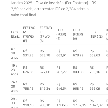
Janeiro 2025 - Taxa de Inscrição: (Por Contrato) - R$
7,50 por vida, acrescentar IOF de 2,38% sobre o
valor total final
EFETIVO
EFETIVO
FLEX
FLEX
Faixa
IV
IV
IDEAL
(FCER)
(FQER)
(
Etária
(TRWE)
(TRWQ)
(TERI) (E)
(E)
(A)
(
(E)
(A)
0 a
R$
R$
R$
R$
R$
18
531,23
573,78
662,94
678,29
669,63
anos
19 a
R$
R$
R$
R$
R$
23
626,85
677,06
782,27
800,38
790,16
anos
24 a
R$
R$
R$
R$
R$
28
758,48
819,24
946,54
968,45
956,09
anos
29 a
R$
R$
R$
R$
R$
33
910,18
983,10
1.135,86
1.162,15
1.147,32
1
anos