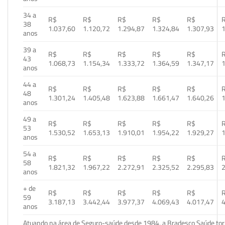
34 a
R$
R$
R$
R$
R$
38
1.037,60
1.120,72
1.294,87
1.324,84
1.307,93
1
anos
39 a
R$
R$
R$
R$
R$
43
1.068,73
1.154,34
1.333,72
1.364,59
1.347,17
1
anos
44 a
R$
R$
R$
R$
R$
48
1.301,24
1.405,48
1.623,88
1.661,47
1.640,26
1
anos
49 a
R$
R$
R$
R$
R$
53
1.530,52
1.653,13
1.910,01
1.954,22
1.929,27
1
anos
54 a
R$
R$
R$
R$
R$
58
1.821,32
1.967,22
2.272,91
2.325,52
2.295,83
2
anos
+ de
R$
R$
R$
R$
R$
59
3.187,13
3.442,44
3.977,37
4.069,43
4.017,47
4
anos
Atuando na área de Seguro-saúde desde 1984, a Bradesco Saúde torn