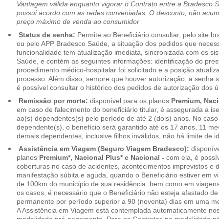
Vantagem válida enquanto vigorar o Contrato entre a Bradesco 
possui acordo com as redes conveniadas. O desconto, não acumul
preço máximo de venda ao consumidor
Status de senha:
Permite ao Beneficiário consultar, pelo site 
ou pelo APP Bradesco Saúde, a situação dos pedidos que necess
funcionalidade tem atualização imediata, sincronizada com os s
Saúde, e contém as seguintes informações: identificação do pres
procedimento médico-hospitalar foi solicitado e a posição atuali
processo. Além disso, sempre que houver autorização, a senha
é possível consultar o histórico dos pedidos de autorização dos ú
Remissão por morte:
disponível para os planos
Premium, Naci
em caso de falecimento do beneficiário titular, é assegurada a 
ao(s) dependentes(s) pelo período de até 2 (dois) anos. No caso 
dependente(s), o benefício será garantido até os 17 anos, 11 me
demais dependentes, inclusive filhos inválidos, não há limite de i
Assistência em Viagem (Seguro Viagem Bradesco):
disponíve
planos
Premium*, Nacional Plus* e Nacional -
com ela, é possí
coberturas no caso de acidentes, acontecimentos imprevistos e
manifestação súbita e aguda, quando o Beneficiário estiver em v
de 100km do município de sua residência, bem como em viagens
os casos, é necessário que o Beneficiário não esteja afastado de
permanente por período superior a 90 (noventa) dias em uma 
A Assistência em Viagem está contemplada automaticamente nos