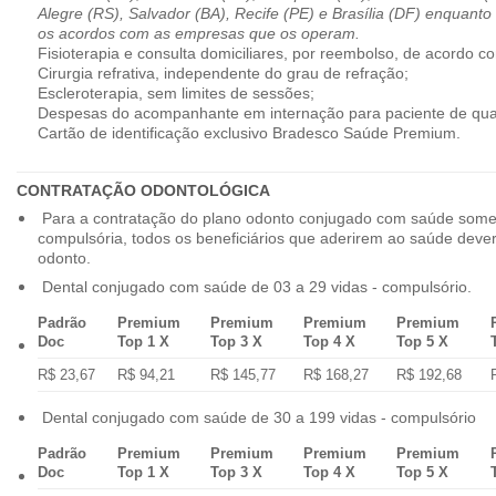
Alegre (RS), Salvador (BA), Recife (PE) e Brasília (DF) enquanto
os acordos com as empresas que os operam.
Fisioterapia e consulta domiciliares, por reembolso, de acordo co
Cirurgia refrativa, independente do grau de refração;
Escleroterapia, sem limites de sessões;
Despesas do acompanhante em internação para paciente de qua
Cartão de identificação exclusivo Bradesco Saúde Premium.
CONTRATAÇÃO ODONTOLÓGICA
Para a contratação do plano odonto conjugado com saúde some
compulsória, todos os beneficiários que aderirem ao saúde dev
odonto.
Dental conjugado com saúde de 03 a 29 vidas - compulsório.
Padrão
Premium
Premium
Premium
Premium
Doc
Top 1 X
Top 3 X
Top 4 X
Top 5 X
R$ 23,67
R$ 94,21
R$ 145,77
R$ 168,27
R$ 192,68
Dental conjugado com saúde de 30 a 199 vidas - compulsório
Padrão
Premium
Premium
Premium
Premium
Doc
Top 1 X
Top 3 X
Top 4 X
Top 5 X