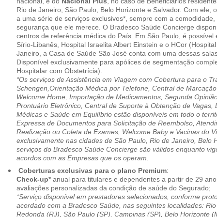
nacional, e do
Nacional Plus
, no caso de Beneficiários resident
Rio de Janeiro, São Paulo, Belo Horizonte e Salvador. Com ele, o
a uma série de serviços exclusivos*, sempre com a comodidade, 
segurança que ele merece. O Bradesco Saúde Concierge disponib
centros de referência médica do País. Em São Paulo, é possível 
Sírio-Libanês, Hospital Israelita Albert Einstein e o HCor (Hospit
Janeiro, a Casa de Saúde São José conta com uma dessas salas
Disponível exclusivamente para apólices de segmentação comple
Hospitalar com Obstetrícia).
*Os serviços de Assistência em Viagem com Cobertura para o Tr
Schengen,Orientação Médica por Telefone, Central de Marcação
Welcome Home, Importação de Medicamentos, Segunda Opinião 
Prontuário Eletrônico, Central de Suporte à Obtenção de Vagas, 
Médicas e Saúde em Equilíbrio estão disponíveis em todo o territó
Expressa de Documentos para Solicitação de Reembolso, Atend
Realização ou Coleta de Exames, Welcome Baby e Vacinas do Via
exclusivamente nas cidades de São Paulo, Rio de Janeiro, Belo H
serviços do Bradesco Saúde Concierge são válidos enquanto vig
acordos com as Empresas que os operam.
Coberturas exclusivas para o plano Premium
:
Check-up*
anual para titulares e dependentes a partir de 29 ano
avaliações personalizadas da condição de saúde do Segurado;
*Serviço disponível em prestadores selecionados, conforme prot
acordado com a Bradesco Saúde, nas seguintes localidades: Rio 
Redonda (RJ), São Paulo (SP), Campinas (SP), Belo Horizonte (M