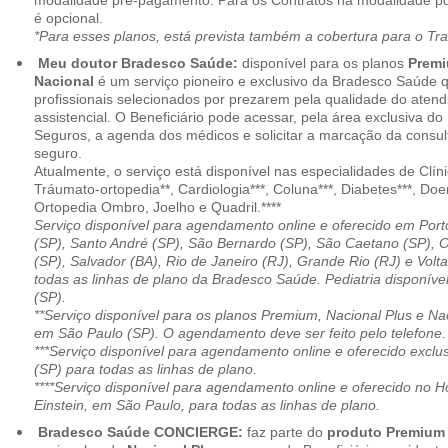
modalidade pré-pagamento. Para os Contratos na modalidade pó
é opcional.
*Para esses planos, está prevista também a cobertura para o Tr
Meu doutor Bradesco Saúde:
disponível para os planos
Premi
Nacional
é um serviço pioneiro e exclusivo da Bradesco Saúde 
profissionais selecionados por prezarem pela qualidade do aten
assistencial. O Beneficiário pode acessar, pela área exclusiva do
Seguros, a agenda dos médicos e solicitar a marcação da consult
seguro.
Atualmente, o serviço está disponível nas especialidades de Clíni
Tráumato-ortopedia**, Cardiologia***, Coluna***, Diabetes***, Do
Ortopedia Ombro, Joelho e Quadril.****
Serviço disponível para agendamento online e oferecido em Port
(SP), Santo André (SP), São Bernardo (SP), São Caetano (SP), 
(SP), Salvador (BA), Rio de Janeiro (RJ), Grande Rio (RJ) e Vol
todas as linhas de plano da Bradesco Saúde. Pediatria disponí
(SP).
**Serviço disponível para os planos Premium, Nacional Plus e Na
em São Paulo (SP). O agendamento deve ser feito pelo telefone.
***Serviço disponível para agendamento online e oferecido excl
(SP) para todas as linhas de plano.
****Serviço disponível para agendamento online e oferecido no Hosp
Einstein, em São Paulo, para todas as linhas de plano.
Bradesco Saúde CONCIERGE:
faz parte do
produto Premiu