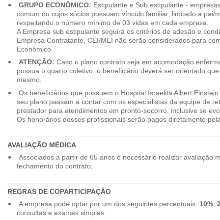
GRUPO ECONÔMICO:
Estipulante e Sub estipulante - empres
comum ou cujos sócios possuam vínculo familiar, limitado a pai/mã
respeitando o número mínimo de 03 vidas em cada empresa.
A Empresa sub estipulante seguirá os critérios de adesão e cond
Empresa Contratante. CEI/MEI não serão considerados para co
Econômico.
ATENÇÃO:
Caso o plano contrato seja em acomodação enferma
possua o quarto coletivo, o beneficiário deverá ser orientado qu
mesmo.
Os beneficiários que possuem o Hospital Israelita Albert Einstein
seu plano passam a contar com os especialistas da equipe de r
prestador para atendimentos em pronto-socorro, inclusive se evo
Os honorários desses profissionais serão pagos diretamente pe
AVALIAÇÃO MÉDICA
Associados a partir de 65 anos é necessário realizar avaliação 
fechamento do contrato;
REGRAS DE COPARTICIPAÇÃO
A empresa pode optar por um dos seguintes percentuais:
10%
,
consultas e exames simples.