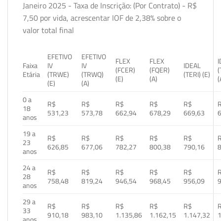
Janeiro 2025 - Taxa de Inscrição: (Por Contrato) - R$
7,50 por vida, acrescentar IOF de 2,38% sobre o
valor total final
EFETIVO
EFETIVO
FLEX
FLEX
Faixa
IV
IV
IDEAL
(FCER)
(FQER)
(
Etária
(TRWE)
(TRWQ)
(TERI) (E)
(E)
(A)
(
(E)
(A)
0 a
R$
R$
R$
R$
R$
18
531,23
573,78
662,94
678,29
669,63
anos
19 a
R$
R$
R$
R$
R$
23
626,85
677,06
782,27
800,38
790,16
anos
24 a
R$
R$
R$
R$
R$
28
758,48
819,24
946,54
968,45
956,09
anos
29 a
R$
R$
R$
R$
R$
33
910,18
983,10
1.135,86
1.162,15
1.147,32
1
anos