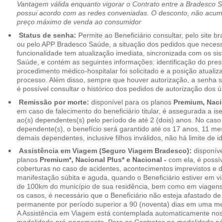
Vantagem válida enquanto vigorar o Contrato entre a Bradesco 
possui acordo com as redes conveniadas. O desconto, não acumul
preço máximo de venda ao consumidor
Status de senha:
Permite ao Beneficiário consultar, pelo site 
ou pelo APP Bradesco Saúde, a situação dos pedidos que necess
funcionalidade tem atualização imediata, sincronizada com os s
Saúde, e contém as seguintes informações: identificação do pres
procedimento médico-hospitalar foi solicitado e a posição atuali
processo. Além disso, sempre que houver autorização, a senha
é possível consultar o histórico dos pedidos de autorização dos ú
Remissão por morte:
disponível para os planos
Premium, Naci
em caso de falecimento do beneficiário titular, é assegurada a 
ao(s) dependentes(s) pelo período de até 2 (dois) anos. No caso 
dependente(s), o benefício será garantido até os 17 anos, 11 me
demais dependentes, inclusive filhos inválidos, não há limite de i
Assistência em Viagem (Seguro Viagem Bradesco):
disponíve
planos
Premium*, Nacional Plus* e Nacional -
com ela, é possí
coberturas no caso de acidentes, acontecimentos imprevistos e
manifestação súbita e aguda, quando o Beneficiário estiver em v
de 100km do município de sua residência, bem como em viagens
os casos, é necessário que o Beneficiário não esteja afastado de
permanente por período superior a 90 (noventa) dias em uma 
A Assistência em Viagem está contemplada automaticamente nos