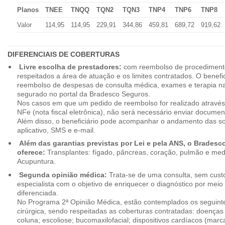
Planos
TNEE
TNQQ
TQN2
TQN3
TNP4
TNP6
TNP8
Valor
114,95
114,95
229,91
344,86
459,81
689,72
919,62
DIFERENCIAIS DE COBERTURAS
Livre escolha de prestadores:
com reembolso de procedimento
respeitados a área de atuação e os limites contratados. O benefici
reembolso de despesas de consulta médica, exames e terapia na
segurado no portal da Bradesco Seguros.
Nos casos em que um pedido de reembolso for realizado através
NFe (nota fiscal eletrônica), não será necessário enviar document
Além disso, o beneficiário pode acompanhar o andamento das soli
aplicativo, SMS e e-mail.
Além das garantias previstas por Lei e pela ANS, o Brades
oferece:
Transplantes: fígado, pâncreas, coração, pulmão e me
Acupuntura.
Segunda opinião médica:
Trata-se de uma consulta, sem custo
especialista com o objetivo de enriquecer o diagnóstico por mei
diferenciada.
No Programa 2ª Opinião Médica, estão contemplados os seguint
cirúrgica, sendo respeitadas as coberturas contratadas: doenças
coluna; escoliose; bucomaxilofacial; dispositivos cardíacos (mar