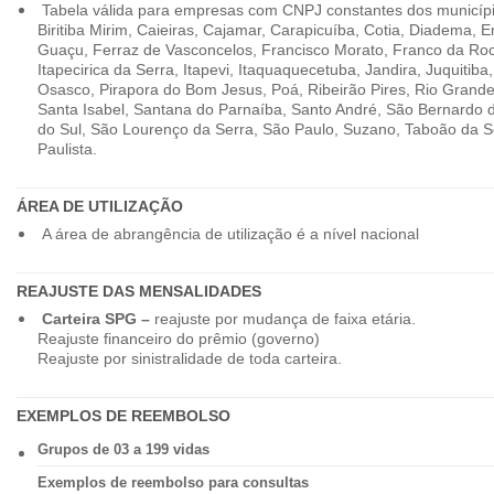
Tabela válida para empresas com CNPJ constantes dos município
Biritiba Mirim, Caieiras, Cajamar, Carapicuíba, Cotia, Diadema,
Guaçu, Ferraz de Vasconcelos, Francisco Morato, Franco da Ro
Itapecirica da Serra, Itapevi, Itaquaquecetuba, Jandira, Juquitiba
Osasco, Pirapora do Bom Jesus, Poá, Ribeirão Pires, Rio Grande
Santa Isabel, Santana do Parnaíba, Santo André, São Bernardo
do Sul, São Lourenço da Serra, São Paulo, Suzano, Taboão da 
Paulista.
ÁREA DE UTILIZAÇÃO
A área de abrangência de utilização é a nível nacional
REAJUSTE DAS MENSALIDADES
Carteira SPG –
reajuste por mudança de faixa etária.
Reajuste financeiro do prêmio (governo)
Reajuste por sinistralidade de toda carteira.
EXEMPLOS DE REEMBOLSO
Grupos de 03 a 199 vidas
Exemplos de reembolso para consultas