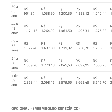
39 a
R$
R$
R$
R$
R$
43
961,87
1.038,90
1.200,35
1.228,12
1.212,44
1
anos
44 a
R$
R$
R$
R$
R$
48
1.171,13
1.264,92
1.461,50
1.495,31
1.476,22
1
anos
49 a
R$
R$
R$
R$
R$
53
1.377,48
1.487,80
1.719,02
1.758,78
1.736,33
1
anos
54 a
R$
R$
R$
R$
R$
58
1.639,20
1.770,48
2.045,63
2.092,95
2.066,23
2
anos
+ de
R$
R$
R$
R$
R$
59
2.868,44
3.098,16
3.579,65
3.662,45
3.615,70
3
anos
OPCIONAL - (REEMBOLSO ESPECÍFICO)