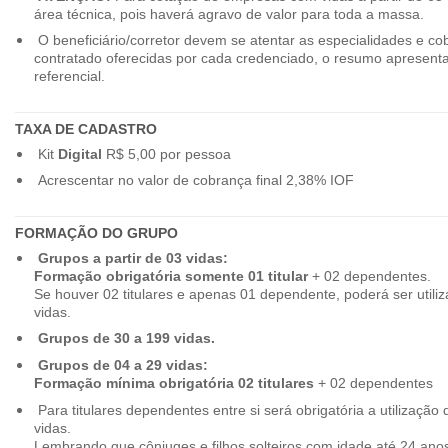
área técnica, pois haverá agravo de valor para toda a massa.
O beneficiário/corretor devem se atentar as especialidades e co
contratado oferecidas por cada credenciado, o resumo apresenta
referencial.
TAXA DE CADASTRO
Kit
Digital
R$ 5,00 por pessoa
Acrescentar no valor de cobrança final 2,38% IOF
FORMAÇÃO DO GRUPO
Grupos a partir de 03 vidas:
Formação obrigatória somente 01 titular
+ 02 dependentes.
Se houver 02 titulares e apenas 01 dependente, poderá ser utiliz
vidas.
Grupos de 30 a 199 vidas.
Grupos de 04 a 29 vidas:
Formação mínima obrigatória 02 titulares
+ 02 dependentes
Para titulares dependentes entre si será obrigatória a utilização d
vidas.
Lembrando que cônjuges e filhos solteiros com idade até 24 ano