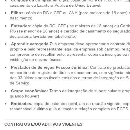
casamento ou Escritura Pública de União Estável.
Filhos:
cópia do RG e CPF ou CNH (para maiores de 18 anos) o
nascimento;
Enteados:
cópia do RG, CPF ( se maiores de 18 anos) ou Cert
RG (se menor de 18 anos) e certidão de casamento do segurado t
declaratória lavrada em tabelionato;
Aprendiz categoria 7:
a empresa deve apresentar o contrato de
próprio e pelo representante legal da empresa sob carimbo, rel
comprovante de recolhimento, apresentar cópia da inscrição ou 
instituição de ensino técnico.
Prestador de Serviços Pessoa Jurídica:
Contrato de prestação
em cartório de registro de títulos e documentos, com vigência m
das 03 últimas notas fiscais emitidas e termo de Integração de S
de Serviço.
Grupo econômico:
Termo de integração de subestipulante gr
quando houver)
Entidades:
cópia do estatuto social, ata da reunião vigente, c
responsável e última guia quitação e relação completa do FGTS.
CONTRATOS E/OU ADITIVOS VIGENTES