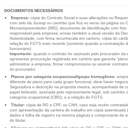
DOCUMENTOS NECESSÁRIOS
Empresa:
cópia do Contrato Social e suas alterações ou Reque
com selo da Jucesp ou carimbo que fica no verso da página ou Ce
Microempreendedor (MEI), documento de identificação com foto 
responsável pela empresa; enviar também a atual versão da Dec
Autenticidade, com firma reconhecida em cartório; cópia do cart
relação do FGTS mais recente (somente quando a contratação d
funcionário).
Importante:
quando o contrato for assinado pelo procurador da
apresentar procuração registrada em cartório que garanta “plen
administrar a empresa, firmar compromissos ou assinar contrat
do procurador.
Planos por categoria ocupacional/grupo homogêneo:
empres
diferente de plano para cada grupo funcional, deve haver negoc
Seguradora e descrição na proposta mestra, acompanhada de c
papel timbrado, assinada pelo representante legal, sob carimbo d
categoria ocupacional (CBO), e a relação do FGTS.
Titular:
cópia de RG e CPF, ou CNH, caso seja recém contrata
com apresentação da carteira de trabalho em cópia autenticada (f
dados e folha de registro na mesma página) e comprovante de 
do titular.
Cônjuge ou companheiro (a):
cópia de RG e CPF, ou CNH, cóp