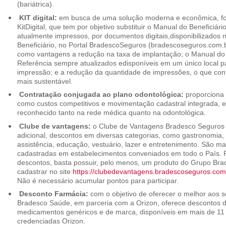
(bariátrica).
KIT digital:
em busca de uma solução moderna e econômica, foi
KitDigital, que tem por objetivo substituir o Manual do Beneficiári
atualmente impressos, por documentos digitais,disponibilizados 
Beneficiário, no Portal BradescoSeguros (bradescoseguros.com.br
como vantagens a redução na taxa de implantação; o Manual do B
Referência sempre atualizados edisponíveis em um único local p
impressão; e a redução da quantidade de impressões, o que cont
mais sustentável.
Contratação conjugada ao plano odontológica:
proporciona 
como custos competitivos e movimentação cadastral integrada,
reconhecido tanto na rede médica quanto na odontológica.
Clube de vantagens:
o Clube de Vantagens Bradesco Seguros 
adicional, descontos em diversas categorias, como gastronomia, 
assistência, educação, vestuário, lazer e entretenimento. São ma
cadastradas em estabelecimentos conveniados em todo o País. P
descontos, basta possuir, pelo menos, um produto do Grupo Bra
cadastrar no site
https://clubedevantagens.bradescoseguros.com
Não é necessário acumular pontos para participar.
Desconto Farmácia:
com o objetivo de oferecer o melhor aos se
Bradesco Saúde, em parceria com a Orizon, oferece descontos 
medicamentos genéricos e de marca, disponíveis em mais de 11 
credenciadas Orizon.