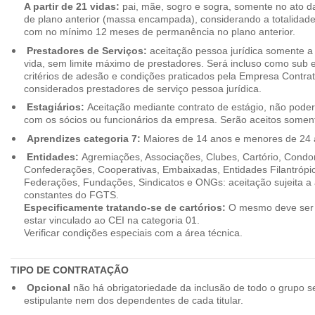
A partir de 21 vidas:
pai, mãe, sogro e sogra, somente no ato d
de plano anterior (massa encampada), considerando a totalidade
com no mínimo 12 meses de permanência no plano anterior.
Prestadores de Serviços:
aceitação pessoa jurídica somente a pa
vida, sem limite máximo de prestadores. Será incluso como sub e
critérios de adesão e condições praticados pela Empresa Contra
considerados prestadores de serviço pessoa jurídica.
Estagiários:
Aceitação mediante contrato de estágio, não poderão
com os sócios ou funcionários da empresa. Serão aceitos somente
Aprendizes categoria 7:
Maiores de 14 anos e menores de 24 
Entidades:
Agremiações, Associações, Clubes, Cartório, Condo
Confederações, Cooperativas, Embaixadas, Entidades Filantrópic
Federações, Fundações, Sindicatos e ONGs: aceitação sujeita a a
constantes do FGTS.
Especificamente tratando-se de cartórios:
O mesmo deve ser 
estar vinculado ao CEI na categoria 01.
Verificar condições especiais com a área técnica.
TIPO DE CONTRATAÇÃO
Opcional
não há obrigatoriedade da inclusão de todo o grupo s
estipulante nem dos dependentes de cada titular.