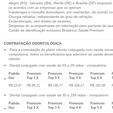
Alegre (RS), Salvador (BA), Recife (PE) e Brasília (DF) enquanto
os acordos com as empresas que os operam.
Fisioterapia e consulta domiciliares, por reembolso, de acordo co
Cirurgia refrativa, independente do grau de refração;
Escleroterapia, sem limites de sessões;
Despesas do acompanhante em internação para paciente de qua
Cartão de identificação exclusivo Bradesco Saúde Premium.
CONTRATAÇÃO ODONTOLÓGICA
Para a contratação do plano odonto conjugado com saúde some
compulsória, todos os beneficiários que aderirem ao saúde dev
odonto.
Dental conjugado com saúde de 03 a 29 vidas - compulsório.
Padrão
Premium
Premium
Premium
Premium
Doc
Top 1 X
Top 3 X
Top 4 X
Top 5 X
R$ 23,67
R$ 94,21
R$ 145,77
R$ 168,27
R$ 192,68
Dental conjugado com saúde de 30 a 199 vidas - compulsório
Padrão
Premium
Premium
Premium
Premium
Doc
Top 1 X
Top 3 X
Top 4 X
Top 5 X