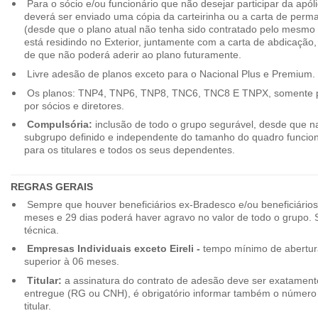
Para o sócio e/ou funcionário que não desejar participar da apól
deverá ser enviado uma cópia da carteirinha ou a carta de perma
(desde que o plano atual não tenha sido contratado pelo mesmo
está residindo no Exterior, juntamente com a carta de abdicação,
de que não poderá aderir ao plano futuramente.
Livre adesão de planos exceto para o Nacional Plus e Premium.
Os planos: TNP4, TNP6, TNP8, TNC6, TNC8 E TNPX, somente p
por sócios e diretores.
Compulsória:
inclusão de todo o grupo segurável, desde que na
subgrupo definido e independente do tamanho do quadro funciona
para os titulares e todos os seus dependentes.
REGRAS GERAIS
Sempre que houver beneficiários ex-Bradesco e/ou beneficiário
meses e 29 dias poderá haver agravo no valor de todo o grupo. So
técnica.
Empresas Individuais exceto Eireli -
tempo mínimo de abertura
superior à 06 meses.
Titular:
a assinatura do contrato de adesão deve ser exatament
entregue (RG ou CNH), é obrigatório informar também o número 
titular.