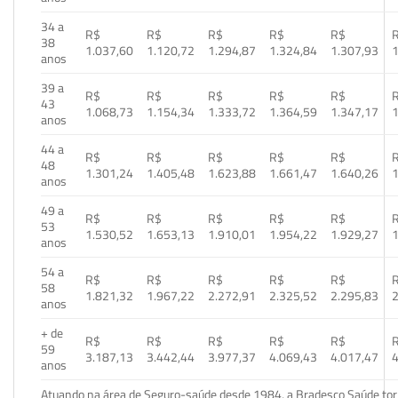
34 a
R$
R$
R$
R$
R$
38
1.037,60
1.120,72
1.294,87
1.324,84
1.307,93
1
anos
39 a
R$
R$
R$
R$
R$
43
1.068,73
1.154,34
1.333,72
1.364,59
1.347,17
1
anos
44 a
R$
R$
R$
R$
R$
48
1.301,24
1.405,48
1.623,88
1.661,47
1.640,26
1
anos
49 a
R$
R$
R$
R$
R$
53
1.530,52
1.653,13
1.910,01
1.954,22
1.929,27
1
anos
54 a
R$
R$
R$
R$
R$
58
1.821,32
1.967,22
2.272,91
2.325,52
2.295,83
2
anos
+ de
R$
R$
R$
R$
R$
59
3.187,13
3.442,44
3.977,37
4.069,43
4.017,47
4
anos
Atuando na área de Seguro-saúde desde 1984, a Bradesco Saúde torn