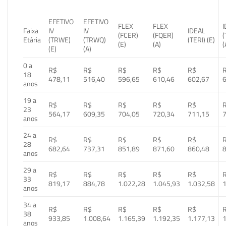
EFETIVO
EFETIVO
FLEX
FLEX
Faixa
IV
IV
IDEAL
(FCER)
(FQER)
(
Etária
(TRWE)
(TRWQ)
(TERI) (E)
(E)
(A)
(
(E)
(A)
0 a
R$
R$
R$
R$
R$
18
478,11
516,40
596,65
610,46
602,67
anos
19 a
R$
R$
R$
R$
R$
23
564,17
609,35
704,05
720,34
711,15
anos
24 a
R$
R$
R$
R$
R$
28
682,64
737,31
851,89
871,60
860,48
anos
29 a
R$
R$
R$
R$
R$
33
819,17
884,78
1.022,28
1.045,93
1.032,58
1
anos
34 a
R$
R$
R$
R$
R$
38
933,85
1.008,64
1.165,39
1.192,35
1.177,13
1
anos