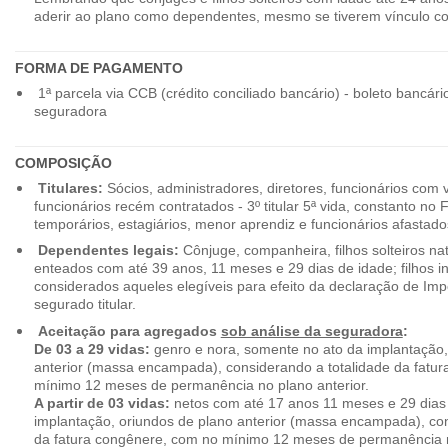
aderir ao plano como dependentes, mesmo se tiverem vínculo c
FORMA DE PAGAMENTO
1ª parcela via CCB (crédito conciliado bancário) - boleto bancári
seguradora
COMPOSIÇÃO
Titulares:
Sócios, administradores, diretores, funcionários com 
funcionários recém contratados - 3º titular 5ª vida, constanto no
temporários, estagiários, menor aprendiz e funcionários afastado
Dependentes legais:
Cônjuge, companheira, filhos solteiros nat
enteados com até 39 anos, 11 meses e 29 dias de idade; filhos in
considerados aqueles elegíveis para efeito da declaração de Im
segurado titular.
Aceitação para agregados
sob análise da seguradora
:
De 03 a 29 vidas:
genro e nora, somente no ato da implantação,
anterior (massa encampada), considerando a totalidade da fatu
mínimo 12 meses de permanência no plano anterior.
A partir de 03 vidas:
netos com até 17 anos 11 meses e 29 dias
implantação, oriundos de plano anterior (massa encampada), con
da fatura congênere, com no mínimo 12 meses de permanência n