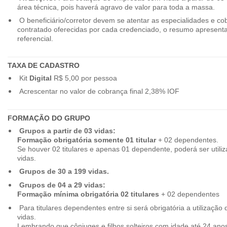
área técnica, pois haverá agravo de valor para toda a massa.
O beneficiário/corretor devem se atentar as especialidades e co
contratado oferecidas por cada credenciado, o resumo apresenta
referencial.
TAXA DE CADASTRO
Kit
Digital
R$ 5,00 por pessoa
Acrescentar no valor de cobrança final 2,38% IOF
FORMAÇÃO DO GRUPO
Grupos a partir de 03 vidas:
Formação obrigatória somente 01 titular
+ 02 dependentes.
Se houver 02 titulares e apenas 01 dependente, poderá ser utiliz
vidas.
Grupos de 30 a 199 vidas.
Grupos de 04 a 29 vidas:
Formação mínima obrigatória 02 titulares
+ 02 dependentes
Para titulares dependentes entre si será obrigatória a utilização d
vidas.
Lembrando que cônjuges e filhos solteiros com idade até 24 ano