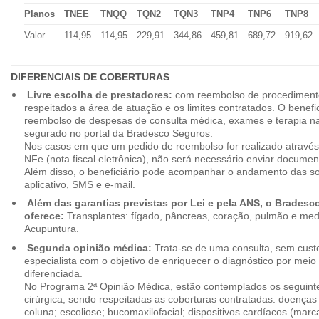
Planos
TNEE
TNQQ
TQN2
TQN3
TNP4
TNP6
TNP8
Valor
114,95
114,95
229,91
344,86
459,81
689,72
919,62
DIFERENCIAIS DE COBERTURAS
Livre escolha de prestadores:
com reembolso de procedimento
respeitados a área de atuação e os limites contratados. O benefici
reembolso de despesas de consulta médica, exames e terapia na
segurado no portal da Bradesco Seguros.
Nos casos em que um pedido de reembolso for realizado através
NFe (nota fiscal eletrônica), não será necessário enviar document
Além disso, o beneficiário pode acompanhar o andamento das soli
aplicativo, SMS e e-mail.
Além das garantias previstas por Lei e pela ANS, o Brades
oferece:
Transplantes: fígado, pâncreas, coração, pulmão e me
Acupuntura.
Segunda opinião médica:
Trata-se de uma consulta, sem custo
especialista com o objetivo de enriquecer o diagnóstico por mei
diferenciada.
No Programa 2ª Opinião Médica, estão contemplados os seguint
cirúrgica, sendo respeitadas as coberturas contratadas: doenças
coluna; escoliose; bucomaxilofacial; dispositivos cardíacos (mar