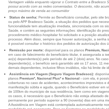
Vantagem válida enquanto vigorar o Contrato entre a Bradesco 
possui acordo com as redes conveniadas. O desconto, não acumul
preço máximo de venda ao consumidor
Status de senha:
Permite ao Beneficiário consultar, pelo site 
ou pelo APP Bradesco Saúde, a situação dos pedidos que necess
funcionalidade tem atualização imediata, sincronizada com os s
Saúde, e contém as seguintes informações: identificação do pres
procedimento médico-hospitalar foi solicitado e a posição atuali
processo. Além disso, sempre que houver autorização, a senha
é possível consultar o histórico dos pedidos de autorização dos ú
Remissão por morte:
disponível para os planos
Premium, Naci
em caso de falecimento do beneficiário titular, é assegurada a 
ao(s) dependentes(s) pelo período de até 2 (dois) anos. No caso 
dependente(s), o benefício será garantido até os 17 anos, 11 me
demais dependentes, inclusive filhos inválidos, não há limite de i
Assistência em Viagem (Seguro Viagem Bradesco):
disponíve
planos
Premium*, Nacional Plus* e Nacional -
com ela, é possí
coberturas no caso de acidentes, acontecimentos imprevistos e
manifestação súbita e aguda, quando o Beneficiário estiver em v
de 100km do município de sua residência, bem como em viagens
os casos, é necessário que o Beneficiário não esteja afastado de
permanente por período superior a 90 (noventa) dias em uma 
A Assistência em Viagem está contemplada automaticamente nos