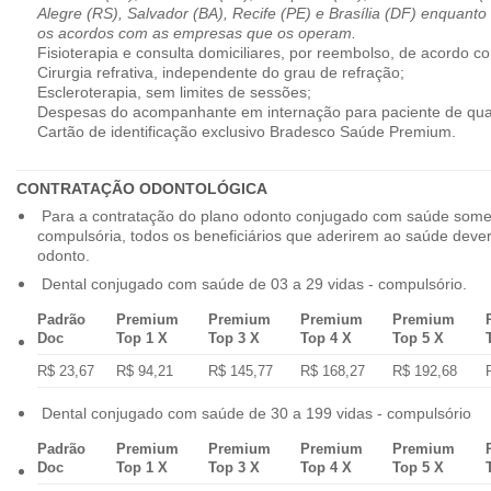
Alegre (RS), Salvador (BA), Recife (PE) e Brasília (DF) enquanto
os acordos com as empresas que os operam.
Fisioterapia e consulta domiciliares, por reembolso, de acordo co
Cirurgia refrativa, independente do grau de refração;
Escleroterapia, sem limites de sessões;
Despesas do acompanhante em internação para paciente de qua
Cartão de identificação exclusivo Bradesco Saúde Premium.
CONTRATAÇÃO ODONTOLÓGICA
Para a contratação do plano odonto conjugado com saúde some
compulsória, todos os beneficiários que aderirem ao saúde dev
odonto.
Dental conjugado com saúde de 03 a 29 vidas - compulsório.
Padrão
Premium
Premium
Premium
Premium
Doc
Top 1 X
Top 3 X
Top 4 X
Top 5 X
R$ 23,67
R$ 94,21
R$ 145,77
R$ 168,27
R$ 192,68
Dental conjugado com saúde de 30 a 199 vidas - compulsório
Padrão
Premium
Premium
Premium
Premium
Doc
Top 1 X
Top 3 X
Top 4 X
Top 5 X