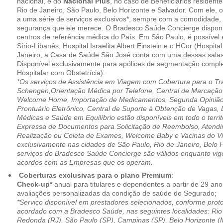
nacional, e do
Nacional Plus
, no caso de Beneficiários resident
Rio de Janeiro, São Paulo, Belo Horizonte e Salvador. Com ele, o
a uma série de serviços exclusivos*, sempre com a comodidade, 
segurança que ele merece. O Bradesco Saúde Concierge disponib
centros de referência médica do País. Em São Paulo, é possível 
Sírio-Libanês, Hospital Israelita Albert Einstein e o HCor (Hospit
Janeiro, a Casa de Saúde São José conta com uma dessas salas
Disponível exclusivamente para apólices de segmentação comple
Hospitalar com Obstetrícia).
*Os serviços de Assistência em Viagem com Cobertura para o Tr
Schengen,Orientação Médica por Telefone, Central de Marcação
Welcome Home, Importação de Medicamentos, Segunda Opinião 
Prontuário Eletrônico, Central de Suporte à Obtenção de Vagas, 
Médicas e Saúde em Equilíbrio estão disponíveis em todo o territó
Expressa de Documentos para Solicitação de Reembolso, Atend
Realização ou Coleta de Exames, Welcome Baby e Vacinas do Via
exclusivamente nas cidades de São Paulo, Rio de Janeiro, Belo H
serviços do Bradesco Saúde Concierge são válidos enquanto vig
acordos com as Empresas que os operam.
Coberturas exclusivas para o plano Premium
:
Check-up*
anual para titulares e dependentes a partir de 29 ano
avaliações personalizadas da condição de saúde do Segurado;
*Serviço disponível em prestadores selecionados, conforme prot
acordado com a Bradesco Saúde, nas seguintes localidades: Rio 
Redonda (RJ), São Paulo (SP), Campinas (SP), Belo Horizonte (M