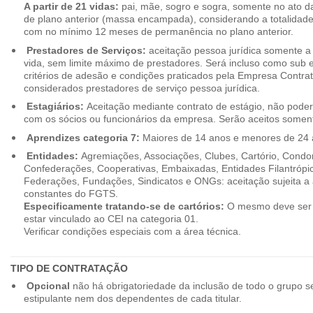
A partir de 21 vidas:
pai, mãe, sogro e sogra, somente no ato d
de plano anterior (massa encampada), considerando a totalidade
com no mínimo 12 meses de permanência no plano anterior.
Prestadores de Serviços:
aceitação pessoa jurídica somente a pa
vida, sem limite máximo de prestadores. Será incluso como sub e
critérios de adesão e condições praticados pela Empresa Contra
considerados prestadores de serviço pessoa jurídica.
Estagiários:
Aceitação mediante contrato de estágio, não poderão
com os sócios ou funcionários da empresa. Serão aceitos somente
Aprendizes categoria 7:
Maiores de 14 anos e menores de 24 
Entidades:
Agremiações, Associações, Clubes, Cartório, Condo
Confederações, Cooperativas, Embaixadas, Entidades Filantrópic
Federações, Fundações, Sindicatos e ONGs: aceitação sujeita a a
constantes do FGTS.
Especificamente tratando-se de cartórios:
O mesmo deve ser 
estar vinculado ao CEI na categoria 01.
Verificar condições especiais com a área técnica.
TIPO DE CONTRATAÇÃO
Opcional
não há obrigatoriedade da inclusão de todo o grupo s
estipulante nem dos dependentes de cada titular.