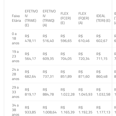
EFETIVO
EFETIVO
FLEX
FLEX
Faixa
IV
IV
IDEAL
(FCER)
(FQER)
(
Etária
(TRWE)
(TRWQ)
(TERI) (E)
(E)
(A)
(
(E)
(A)
0 a
R$
R$
R$
R$
R$
18
478,11
516,40
596,65
610,46
602,67
anos
19 a
R$
R$
R$
R$
R$
23
564,17
609,35
704,05
720,34
711,15
anos
24 a
R$
R$
R$
R$
R$
28
682,64
737,31
851,89
871,60
860,48
anos
29 a
R$
R$
R$
R$
R$
33
819,17
884,78
1.022,28
1.045,93
1.032,58
1
anos
34 a
R$
R$
R$
R$
R$
38
933,85
1.008,64
1.165,39
1.192,35
1.177,13
1
anos