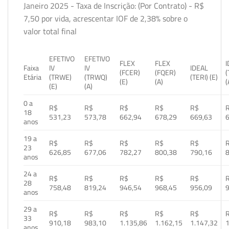
Janeiro 2025 - Taxa de Inscrição: (Por Contrato) - R$
7,50 por vida, acrescentar IOF de 2,38% sobre o
valor total final
EFETIVO
EFETIVO
FLEX
FLEX
Faixa
IV
IV
IDEAL
(FCER)
(FQER)
(
Etária
(TRWE)
(TRWQ)
(TERI) (E)
(E)
(A)
(
(E)
(A)
0 a
R$
R$
R$
R$
R$
18
531,23
573,78
662,94
678,29
669,63
anos
19 a
R$
R$
R$
R$
R$
23
626,85
677,06
782,27
800,38
790,16
anos
24 a
R$
R$
R$
R$
R$
28
758,48
819,24
946,54
968,45
956,09
anos
29 a
R$
R$
R$
R$
R$
33
910,18
983,10
1.135,86
1.162,15
1.147,32
1
anos