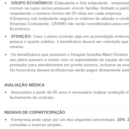
GRUPO ECONÔMICO:
Estipulante e Sub estipulante - empres
comum ou cujos sócios possuam vínculo familiar, limitado a pai/mã
respeitando o número mínimo de 03 vidas em cada empresa.
A Empresa sub estipulante seguirá os critérios de adesão e cond
Empresa Contratante. CEI/MEI não serão considerados para co
Econômico.
ATENÇÃO:
Caso o plano contrato seja em acomodação enferma
possua o quarto coletivo, o beneficiário deverá ser orientado qu
mesmo.
Os beneficiários que possuem o Hospital Israelita Albert Einstein
seu plano passam a contar com os especialistas da equipe de r
prestador para atendimentos em pronto-socorro, inclusive se evo
Os honorários desses profissionais serão pagos diretamente pe
AVALIAÇÃO MÉDICA
Associados a partir de 65 anos é necessário realizar avaliação 
fechamento do contrato;
REGRAS DE COPARTICIPAÇÃO
A empresa pode optar por um dos seguintes percentuais:
10%
,
consultas e exames simples.