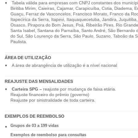
Tabela válida para empresas com CNPJ constantes dos município
Biritiba Mirim, Caieiras, Cajamar, Carapicuíba, Cotia, Diadema,
Guaçu, Ferraz de Vasconcelos, Francisco Morato, Franco da Ro
Itapecirica da Serra, Itapevi, Itaquaquecetuba, Jandira, Juquitiba
Osasco, Pirapora do Bom Jesus, Poá, Ribeirão Pires, Rio Grande
Santa Isabel, Santana do Parnaíba, Santo André, São Bernardo
do Sul, São Lourenço da Serra, São Paulo, Suzano, Taboão da 
Paulista.
ÁREA DE UTILIZAÇÃO
A área de abrangência de utilização é a nível nacional
REAJUSTE DAS MENSALIDADES
Carteira SPG –
reajuste por mudança de faixa etária.
Reajuste financeiro do prêmio (governo)
Reajuste por sinistralidade de toda carteira.
EXEMPLOS DE REEMBOLSO
Grupos de 03 a 199 vidas
Exemplos de reembolso para consultas