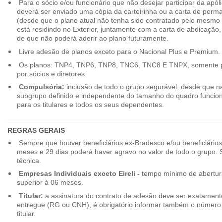
Para o sócio e/ou funcionário que não desejar participar da apól
deverá ser enviado uma cópia da carteirinha ou a carta de perma
(desde que o plano atual não tenha sido contratado pelo mesmo
está residindo no Exterior, juntamente com a carta de abdicação,
de que não poderá aderir ao plano futuramente.
Livre adesão de planos exceto para o Nacional Plus e Premium.
Os planos: TNP4, TNP6, TNP8, TNC6, TNC8 E TNPX, somente p
por sócios e diretores.
Compulsória:
inclusão de todo o grupo segurável, desde que na
subgrupo definido e independente do tamanho do quadro funciona
para os titulares e todos os seus dependentes.
REGRAS GERAIS
Sempre que houver beneficiários ex-Bradesco e/ou beneficiário
meses e 29 dias poderá haver agravo no valor de todo o grupo. So
técnica.
Empresas Individuais exceto Eireli -
tempo mínimo de abertura
superior à 06 meses.
Titular:
a assinatura do contrato de adesão deve ser exatament
entregue (RG ou CNH), é obrigatório informar também o número 
titular.