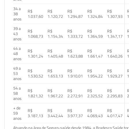
34 a
R$
R$
R$
R$
R$
38
1.037,60
1.120,72
1.294,87
1.324,84
1.307,93
1
anos
39 a
R$
R$
R$
R$
R$
43
1.068,73
1.154,34
1.333,72
1.364,59
1.347,17
1
anos
44 a
R$
R$
R$
R$
R$
48
1.301,24
1.405,48
1.623,88
1.661,47
1.640,26
1
anos
49 a
R$
R$
R$
R$
R$
53
1.530,52
1.653,13
1.910,01
1.954,22
1.929,27
1
anos
54 a
R$
R$
R$
R$
R$
58
1.821,32
1.967,22
2.272,91
2.325,52
2.295,83
2
anos
+ de
R$
R$
R$
R$
R$
59
3.187,13
3.442,44
3.977,37
4.069,43
4.017,47
4
anos
Atuando na área de Seguro-saúde desde 1984, a Bradesco Saúde torn