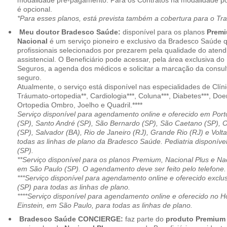
modalidade pré-pagamento. Para os Contratos na modalidade pó
é opcional.
*Para esses planos, está prevista também a cobertura para o Tr
Meu doutor Bradesco Saúde:
disponível para os planos
Premi
Nacional
é um serviço pioneiro e exclusivo da Bradesco Saúde 
profissionais selecionados por prezarem pela qualidade do aten
assistencial. O Beneficiário pode acessar, pela área exclusiva do
Seguros, a agenda dos médicos e solicitar a marcação da consult
seguro.
Atualmente, o serviço está disponível nas especialidades de Clíni
Tráumato-ortopedia**, Cardiologia***, Coluna***, Diabetes***, Do
Ortopedia Ombro, Joelho e Quadril.****
Serviço disponível para agendamento online e oferecido em Port
(SP), Santo André (SP), São Bernardo (SP), São Caetano (SP), 
(SP), Salvador (BA), Rio de Janeiro (RJ), Grande Rio (RJ) e Vol
todas as linhas de plano da Bradesco Saúde. Pediatria disponí
(SP).
**Serviço disponível para os planos Premium, Nacional Plus e Na
em São Paulo (SP). O agendamento deve ser feito pelo telefone.
***Serviço disponível para agendamento online e oferecido excl
(SP) para todas as linhas de plano.
****Serviço disponível para agendamento online e oferecido no Hosp
Einstein, em São Paulo, para todas as linhas de plano.
Bradesco Saúde CONCIERGE:
faz parte do
produto Premiu