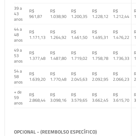
39 a
R$
R$
R$
R$
R$
43
961,87
1.038,90
1.200,35
1.228,12
1.212,44
1
anos
44 a
R$
R$
R$
R$
R$
48
1.171,13
1.264,92
1.461,50
1.495,31
1.476,22
1
anos
49 a
R$
R$
R$
R$
R$
53
1.377,48
1.487,80
1.719,02
1.758,78
1.736,33
1
anos
54 a
R$
R$
R$
R$
R$
58
1.639,20
1.770,48
2.045,63
2.092,95
2.066,23
2
anos
+ de
R$
R$
R$
R$
R$
59
2.868,44
3.098,16
3.579,65
3.662,45
3.615,70
3
anos
OPCIONAL - (REEMBOLSO ESPECÍFICO)