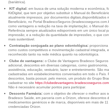
(bariátrica).
KIT digital:
em busca de uma solução moderna e econômica, foi
KitDigital, que tem por objetivo substituir o Manual do Beneficiári
atualmente impressos, por documentos digitais,disponibilizados 
Beneficiário, no Portal BradescoSeguros (bradescoseguros.com.br
como vantagens a redução na taxa de implantação; o Manual do B
Referência sempre atualizados edisponíveis em um único local p
impressão; e a redução da quantidade de impressões, o que cont
mais sustentável.
Contratação conjugada ao plano odontológica:
proporciona 
como custos competitivos e movimentação cadastral integrada,
reconhecido tanto na rede médica quanto na odontológica.
Clube de vantagens:
o Clube de Vantagens Bradesco Seguros 
adicional, descontos em diversas categorias, como gastronomia, 
assistência, educação, vestuário, lazer e entretenimento. São ma
cadastradas em estabelecimentos conveniados em todo o País. P
descontos, basta possuir, pelo menos, um produto do Grupo Bra
cadastrar no site
https://clubedevantagens.bradescoseguros.com
Não é necessário acumular pontos para participar.
Desconto Farmácia:
com o objetivo de oferecer o melhor aos se
Bradesco Saúde, em parceria com a Orizon, oferece descontos 
medicamentos genéricos e de marca, disponíveis em mais de 11 
credenciadas Orizon.