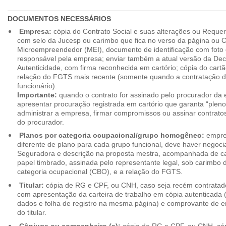
DOCUMENTOS NECESSÁRIOS
Empresa:
cópia do Contrato Social e suas alterações ou Reque
com selo da Jucesp ou carimbo que fica no verso da página ou Ce
Microempreendedor (MEI), documento de identificação com foto 
responsável pela empresa; enviar também a atual versão da Dec
Autenticidade, com firma reconhecida em cartório; cópia do cart
relação do FGTS mais recente (somente quando a contratação d
funcionário).
Importante:
quando o contrato for assinado pelo procurador da
apresentar procuração registrada em cartório que garanta “plen
administrar a empresa, firmar compromissos ou assinar contrat
do procurador.
Planos por categoria ocupacional/grupo homogêneo:
empres
diferente de plano para cada grupo funcional, deve haver negoc
Seguradora e descrição na proposta mestra, acompanhada de c
papel timbrado, assinada pelo representante legal, sob carimbo d
categoria ocupacional (CBO), e a relação do FGTS.
Titular:
cópia de RG e CPF, ou CNH, caso seja recém contrata
com apresentação da carteira de trabalho em cópia autenticada (f
dados e folha de registro na mesma página) e comprovante de 
do titular.
Cônjuge ou companheiro (a):
cópia de RG e CPF, ou CNH, cóp