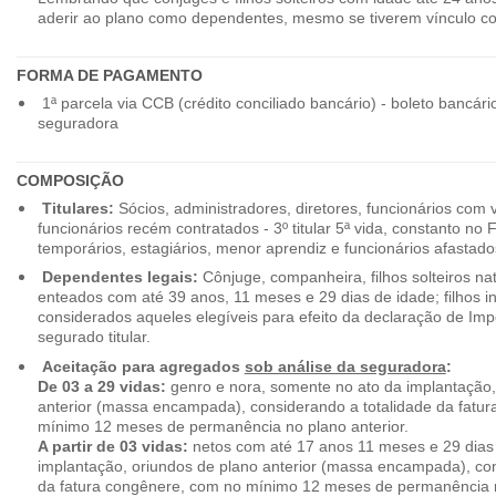
aderir ao plano como dependentes, mesmo se tiverem vínculo c
FORMA DE PAGAMENTO
1ª parcela via CCB (crédito conciliado bancário) - boleto bancári
seguradora
COMPOSIÇÃO
Titulares:
Sócios, administradores, diretores, funcionários com 
funcionários recém contratados - 3º titular 5ª vida, constanto no
temporários, estagiários, menor aprendiz e funcionários afastado
Dependentes legais:
Cônjuge, companheira, filhos solteiros nat
enteados com até 39 anos, 11 meses e 29 dias de idade; filhos in
considerados aqueles elegíveis para efeito da declaração de Im
segurado titular.
Aceitação para agregados
sob análise da seguradora
:
De 03 a 29 vidas:
genro e nora, somente no ato da implantação,
anterior (massa encampada), considerando a totalidade da fatu
mínimo 12 meses de permanência no plano anterior.
A partir de 03 vidas:
netos com até 17 anos 11 meses e 29 dias
implantação, oriundos de plano anterior (massa encampada), con
da fatura congênere, com no mínimo 12 meses de permanência n