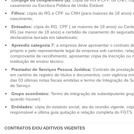
casamento ou Escritura Pública de União Estável.
Filhos:
cópia do RG e CPF ou CNH (para maiores de 18 anos) o
nascimento;
Enteados:
cópia do RG, CPF ( se maiores de 18 anos) ou Cert
RG (se menor de 18 anos) e certidão de casamento do segurado t
declaratória lavrada em tabelionato;
Aprendiz categoria 7:
a empresa deve apresentar o contrato de
próprio e pelo representante legal da empresa sob carimbo, rel
comprovante de recolhimento, apresentar cópia da inscrição ou 
instituição de ensino técnico.
Prestador de Serviços Pessoa Jurídica:
Contrato de prestação
em cartório de registro de títulos e documentos, com vigência m
das 03 últimas notas fiscais emitidas e termo de Integração de S
de Serviço.
Grupo econômico:
Termo de integração de subestipulante gr
quando houver)
Entidades:
cópia do estatuto social, ata da reunião vigente, c
responsável e última guia quitação e relação completa do FGTS.
CONTRATOS E/OU ADITIVOS VIGENTES