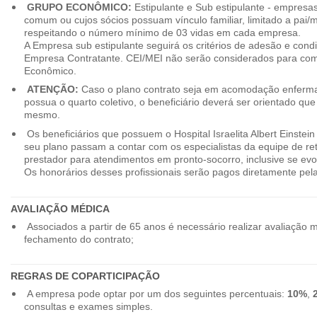
GRUPO ECONÔMICO:
Estipulante e Sub estipulante - empres
comum ou cujos sócios possuam vínculo familiar, limitado a pai/mã
respeitando o número mínimo de 03 vidas em cada empresa.
A Empresa sub estipulante seguirá os critérios de adesão e cond
Empresa Contratante. CEI/MEI não serão considerados para co
Econômico.
ATENÇÃO:
Caso o plano contrato seja em acomodação enferma
possua o quarto coletivo, o beneficiário deverá ser orientado qu
mesmo.
Os beneficiários que possuem o Hospital Israelita Albert Einstein
seu plano passam a contar com os especialistas da equipe de r
prestador para atendimentos em pronto-socorro, inclusive se evo
Os honorários desses profissionais serão pagos diretamente pe
AVALIAÇÃO MÉDICA
Associados a partir de 65 anos é necessário realizar avaliação 
fechamento do contrato;
REGRAS DE COPARTICIPAÇÃO
A empresa pode optar por um dos seguintes percentuais:
10%
,
consultas e exames simples.