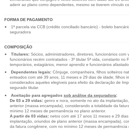
aderir ao plano como dependentes, mesmo se tiverem vínculo c
FORMA DE PAGAMENTO
1ª parcela via CCB (crédito conciliado bancário) - boleto bancári
seguradora
COMPOSIÇÃO
Titulares:
Sócios, administradores, diretores, funcionários com 
funcionários recém contratados - 3º titular 5ª vida, constanto no
temporários, estagiários, menor aprendiz e funcionários afastado
Dependentes legais:
Cônjuge, companheira, filhos solteiros nat
enteados com até 39 anos, 11 meses e 29 dias de idade; filhos in
considerados aqueles elegíveis para efeito da declaração de Im
segurado titular.
Aceitação para agregados
sob análise da seguradora
:
De 03 a 29 vidas:
genro e nora, somente no ato da implantação,
anterior (massa encampada), considerando a totalidade da fatu
mínimo 12 meses de permanência no plano anterior.
A partir de 03 vidas:
netos com até 17 anos 11 meses e 29 dias
implantação, oriundos de plano anterior (massa encampada), con
da fatura congênere, com no mínimo 12 meses de permanência n