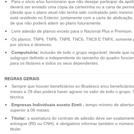
Para o sócio e/ou funcionário que não desejar participar da apól
deverá ser enviado uma cópia da carteirinha ou a carta de perma
(desde que o plano atual não tenha sido contratado pelo mesmo
está residindo no Exterior, juntamente com a carta de abdicação,
de que não poderá aderir ao plano futuramente.
Livre adesão de planos exceto para o Nacional Plus e Premium.
Os planos: TNP4, TNP6, TNP8, TNC6, TNC8 E TNPX, somente p
por sócios e diretores.
Compulsória:
inclusão de todo o grupo segurável, desde que na
subgrupo definido e independente do tamanho do quadro funciona
para os titulares e todos os seus dependentes.
REGRAS GERAIS
Sempre que houver beneficiários ex-Bradesco e/ou beneficiário
meses e 29 dias poderá haver agravo no valor de todo o grupo. So
técnica.
Empresas Individuais exceto Eireli -
tempo mínimo de abertura
superior à 06 meses.
Titular:
a assinatura do contrato de adesão deve ser exatament
entregue (RG ou CNH), é obrigatório informar também o número 
titular.