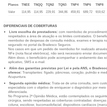
Planos
TNEE
TNQQ
TQN2
TQN3
TNP4
TNP6
TNP8
Valor
114,95
114,95
229,91
344,86
459,81
689,72
919,62
DIFERENCIAIS DE COBERTURAS
Livre escolha de prestadores:
com reembolso de procedimento
respeitados a área de atuação e os limites contratados. O benefici
reembolso de despesas de consulta médica, exames e terapia na
segurado no portal da Bradesco Seguros.
Nos casos em que um pedido de reembolso for realizado através
NFe (nota fiscal eletrônica), não será necessário enviar document
Além disso, o beneficiário pode acompanhar o andamento das soli
aplicativo, SMS e e-mail.
Além das garantias previstas por Lei e pela ANS, o Brades
oferece:
Transplantes: fígado, pâncreas, coração, pulmão e me
Acupuntura.
Segunda opinião médica:
Trata-se de uma consulta, sem custo
especialista com o objetivo de enriquecer o diagnóstico por mei
diferenciada.
No Programa 2ª Opinião Médica, estão contemplados os seguint
cirúrgica, sendo respeitadas as coberturas contratadas: doenças
coluna; escoliose; bucomaxilofacial; dispositivos cardíacos (mar