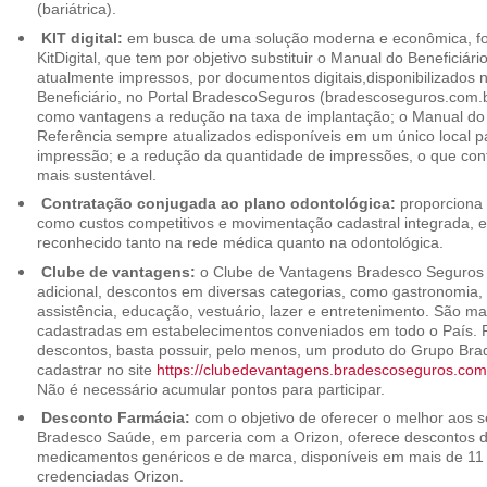
(bariátrica).
KIT digital:
em busca de uma solução moderna e econômica, foi
KitDigital, que tem por objetivo substituir o Manual do Beneficiári
atualmente impressos, por documentos digitais,disponibilizados 
Beneficiário, no Portal BradescoSeguros (bradescoseguros.com.br
como vantagens a redução na taxa de implantação; o Manual do B
Referência sempre atualizados edisponíveis em um único local p
impressão; e a redução da quantidade de impressões, o que cont
mais sustentável.
Contratação conjugada ao plano odontológica:
proporciona 
como custos competitivos e movimentação cadastral integrada,
reconhecido tanto na rede médica quanto na odontológica.
Clube de vantagens:
o Clube de Vantagens Bradesco Seguros 
adicional, descontos em diversas categorias, como gastronomia, 
assistência, educação, vestuário, lazer e entretenimento. São ma
cadastradas em estabelecimentos conveniados em todo o País. P
descontos, basta possuir, pelo menos, um produto do Grupo Bra
cadastrar no site
https://clubedevantagens.bradescoseguros.com
Não é necessário acumular pontos para participar.
Desconto Farmácia:
com o objetivo de oferecer o melhor aos se
Bradesco Saúde, em parceria com a Orizon, oferece descontos 
medicamentos genéricos e de marca, disponíveis em mais de 11 
credenciadas Orizon.