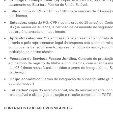
casamento ou Escritura Pública de União Estável.
Filhos:
cópia do RG e CPF ou CNH (para maiores de 18 anos) o
nascimento;
Enteados:
cópia do RG, CPF ( se maiores de 18 anos) ou Cert
RG (se menor de 18 anos) e certidão de casamento do segurado t
declaratória lavrada em tabelionato;
Aprendiz categoria 7:
a empresa deve apresentar o contrato de
próprio e pelo representante legal da empresa sob carimbo, rel
comprovante de recolhimento, apresentar cópia da inscrição ou 
instituição de ensino técnico.
Prestador de Serviços Pessoa Jurídica:
Contrato de prestação
em cartório de registro de títulos e documentos, com vigência m
das 03 últimas notas fiscais emitidas e termo de Integração de S
de Serviço.
Grupo econômico:
Termo de integração de subestipulante gr
quando houver)
Entidades:
cópia do estatuto social, ata da reunião vigente, c
responsável e última guia quitação e relação completa do FGTS.
CONTRATOS E/OU ADITIVOS VIGENTES