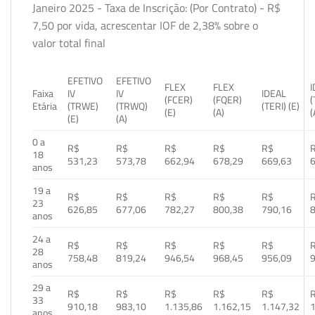
Janeiro 2025 - Taxa de Inscrição: (Por Contrato) - R$
7,50 por vida, acrescentar IOF de 2,38% sobre o
valor total final
EFETIVO
EFETIVO
FLEX
FLEX
Faixa
IV
IV
IDEAL
(FCER)
(FQER)
(
Etária
(TRWE)
(TRWQ)
(TERI) (E)
(E)
(A)
(
(E)
(A)
0 a
R$
R$
R$
R$
R$
18
531,23
573,78
662,94
678,29
669,63
anos
19 a
R$
R$
R$
R$
R$
23
626,85
677,06
782,27
800,38
790,16
anos
24 a
R$
R$
R$
R$
R$
28
758,48
819,24
946,54
968,45
956,09
anos
29 a
R$
R$
R$
R$
R$
33
910,18
983,10
1.135,86
1.162,15
1.147,32
1
anos