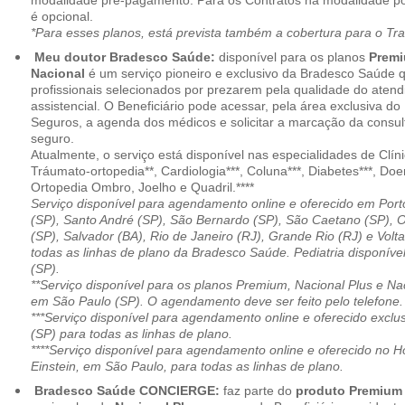
modalidade pré-pagamento. Para os Contratos na modalidade pó
é opcional.
*Para esses planos, está prevista também a cobertura para o Tr
Meu doutor Bradesco Saúde:
disponível para os planos
Premi
Nacional
é um serviço pioneiro e exclusivo da Bradesco Saúde 
profissionais selecionados por prezarem pela qualidade do aten
assistencial. O Beneficiário pode acessar, pela área exclusiva do
Seguros, a agenda dos médicos e solicitar a marcação da consult
seguro.
Atualmente, o serviço está disponível nas especialidades de Clíni
Tráumato-ortopedia**, Cardiologia***, Coluna***, Diabetes***, Do
Ortopedia Ombro, Joelho e Quadril.****
Serviço disponível para agendamento online e oferecido em Port
(SP), Santo André (SP), São Bernardo (SP), São Caetano (SP), 
(SP), Salvador (BA), Rio de Janeiro (RJ), Grande Rio (RJ) e Vol
todas as linhas de plano da Bradesco Saúde. Pediatria disponí
(SP).
**Serviço disponível para os planos Premium, Nacional Plus e Na
em São Paulo (SP). O agendamento deve ser feito pelo telefone.
***Serviço disponível para agendamento online e oferecido excl
(SP) para todas as linhas de plano.
****Serviço disponível para agendamento online e oferecido no Hosp
Einstein, em São Paulo, para todas as linhas de plano.
Bradesco Saúde CONCIERGE:
faz parte do
produto Premiu