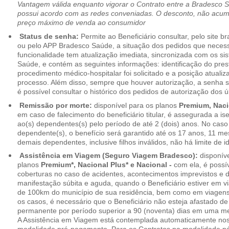
Vantagem válida enquanto vigorar o Contrato entre a Bradesco 
possui acordo com as redes conveniadas. O desconto, não acumul
preço máximo de venda ao consumidor
Status de senha:
Permite ao Beneficiário consultar, pelo site 
ou pelo APP Bradesco Saúde, a situação dos pedidos que necess
funcionalidade tem atualização imediata, sincronizada com os s
Saúde, e contém as seguintes informações: identificação do pres
procedimento médico-hospitalar foi solicitado e a posição atuali
processo. Além disso, sempre que houver autorização, a senha
é possível consultar o histórico dos pedidos de autorização dos ú
Remissão por morte:
disponível para os planos
Premium, Naci
em caso de falecimento do beneficiário titular, é assegurada a 
ao(s) dependentes(s) pelo período de até 2 (dois) anos. No caso 
dependente(s), o benefício será garantido até os 17 anos, 11 me
demais dependentes, inclusive filhos inválidos, não há limite de i
Assistência em Viagem (Seguro Viagem Bradesco):
disponíve
planos
Premium*, Nacional Plus* e Nacional -
com ela, é possí
coberturas no caso de acidentes, acontecimentos imprevistos e
manifestação súbita e aguda, quando o Beneficiário estiver em v
de 100km do município de sua residência, bem como em viagens
os casos, é necessário que o Beneficiário não esteja afastado de
permanente por período superior a 90 (noventa) dias em uma 
A Assistência em Viagem está contemplada automaticamente nos