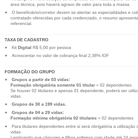
área técnica, pois haverá agravo de valor para toda a massa.
O beneficiário/corretor devem se atentar as especialidades e co
contratado oferecidas por cada credenciado, o resumo apresenta
referencial.
TAXA DE CADASTRO
Kit
Digital
R$ 5,00 por pessoa
Acrescentar no valor de cobrança final 2,38% IOF
FORMAÇÃO DO GRUPO
Grupos a partir de 03 vidas:
Formação obrigatória somente 01 titular
+ 02 dependentes.
Se houver 02 titulares e apenas 01 dependente, poderá ser utiliz
vidas.
Grupos de 30 a 199 vidas.
Grupos de 04 a 29 vidas:
Formação mínima obrigatória 02 titulares
+ 02 dependentes
Para titulares dependentes entre si será obrigatória a utilização d
vidas.
Lembrando que cônjuges e filhos solteiros com idade até 24 ano