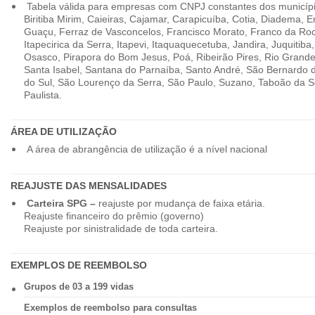
Tabela válida para empresas com CNPJ constantes dos município
Biritiba Mirim, Caieiras, Cajamar, Carapicuíba, Cotia, Diadema,
Guaçu, Ferraz de Vasconcelos, Francisco Morato, Franco da Ro
Itapecirica da Serra, Itapevi, Itaquaquecetuba, Jandira, Juquitiba
Osasco, Pirapora do Bom Jesus, Poá, Ribeirão Pires, Rio Grande
Santa Isabel, Santana do Parnaíba, Santo André, São Bernardo
do Sul, São Lourenço da Serra, São Paulo, Suzano, Taboão da 
Paulista.
ÁREA DE UTILIZAÇÃO
A área de abrangência de utilização é a nível nacional
REAJUSTE DAS MENSALIDADES
Carteira SPG –
reajuste por mudança de faixa etária.
Reajuste financeiro do prêmio (governo)
Reajuste por sinistralidade de toda carteira.
EXEMPLOS DE REEMBOLSO
Grupos de 03 a 199 vidas
Exemplos de reembolso para consultas