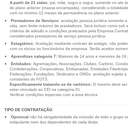
A partir de 21 vidas:
pai, mãe, sogro e sogra, somente no ato d
de plano anterior (massa encampada), considerando a totalidade
com no mínimo 12 meses de permanência no plano anterior.
Prestadores de Serviços:
aceitação pessoa jurídica somente a pa
vida, sem limite máximo de prestadores. Será incluso como sub e
critérios de adesão e condições praticados pela Empresa Contra
considerados prestadores de serviço pessoa jurídica.
Estagiários:
Aceitação mediante contrato de estágio, não poderão
com os sócios ou funcionários da empresa. Serão aceitos somente
Aprendizes categoria 7:
Maiores de 14 anos e menores de 24 
Entidades:
Agremiações, Associações, Clubes, Cartório, Condo
Confederações, Cooperativas, Embaixadas, Entidades Filantrópic
Federações, Fundações, Sindicatos e ONGs: aceitação sujeita a a
constantes do FGTS.
Especificamente tratando-se de cartórios:
O mesmo deve ser 
estar vinculado ao CEI na categoria 01.
Verificar condições especiais com a área técnica.
TIPO DE CONTRATAÇÃO
Opcional
não há obrigatoriedade da inclusão de todo o grupo s
estipulante nem dos dependentes de cada titular.