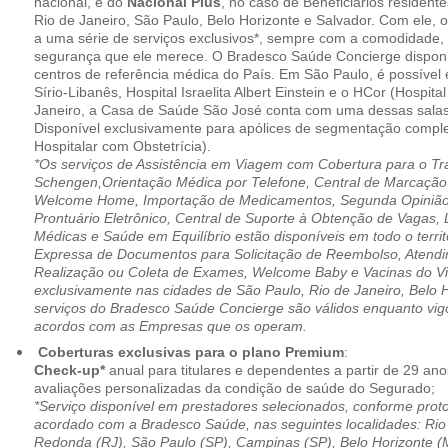
nacional, e do
Nacional Plus
, no caso de Beneficiários resident
Rio de Janeiro, São Paulo, Belo Horizonte e Salvador. Com ele, o
a uma série de serviços exclusivos*, sempre com a comodidade, 
segurança que ele merece. O Bradesco Saúde Concierge disponib
centros de referência médica do País. Em São Paulo, é possível 
Sírio-Libanês, Hospital Israelita Albert Einstein e o HCor (Hospit
Janeiro, a Casa de Saúde São José conta com uma dessas salas
Disponível exclusivamente para apólices de segmentação comple
Hospitalar com Obstetrícia).
*Os serviços de Assistência em Viagem com Cobertura para o Tr
Schengen,Orientação Médica por Telefone, Central de Marcação
Welcome Home, Importação de Medicamentos, Segunda Opinião 
Prontuário Eletrônico, Central de Suporte à Obtenção de Vagas, 
Médicas e Saúde em Equilíbrio estão disponíveis em todo o territó
Expressa de Documentos para Solicitação de Reembolso, Atend
Realização ou Coleta de Exames, Welcome Baby e Vacinas do Via
exclusivamente nas cidades de São Paulo, Rio de Janeiro, Belo H
serviços do Bradesco Saúde Concierge são válidos enquanto vig
acordos com as Empresas que os operam.
Coberturas exclusivas para o plano Premium
:
Check-up*
anual para titulares e dependentes a partir de 29 ano
avaliações personalizadas da condição de saúde do Segurado;
*Serviço disponível em prestadores selecionados, conforme prot
acordado com a Bradesco Saúde, nas seguintes localidades: Rio 
Redonda (RJ), São Paulo (SP), Campinas (SP), Belo Horizonte (M