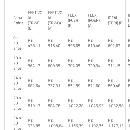
EFETIVO
EFETIVO
FLEX
FLEX
Faixa
IV
IV
IDEAL
(FCER)
(FQER)
(
Etária
(TRWE)
(TRWQ)
(TERI) (E)
(E)
(A)
(
(E)
(A)
0 a
R$
R$
R$
R$
R$
18
478,11
516,40
596,65
610,46
602,67
anos
19 a
R$
R$
R$
R$
R$
23
564,17
609,35
704,05
720,34
711,15
anos
24 a
R$
R$
R$
R$
R$
28
682,64
737,31
851,89
871,60
860,48
anos
29 a
R$
R$
R$
R$
R$
33
819,17
884,78
1.022,28
1.045,93
1.032,58
1
anos
34 a
R$
R$
R$
R$
R$
38
933,85
1.008,64
1.165,39
1.192,35
1.177,13
1
anos