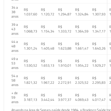
34 a
R$
R$
R$
R$
R$
38
1.037,60
1.120,72
1.294,87
1.324,84
1.307,93
1
anos
39 a
R$
R$
R$
R$
R$
43
1.068,73
1.154,34
1.333,72
1.364,59
1.347,17
1
anos
44 a
R$
R$
R$
R$
R$
48
1.301,24
1.405,48
1.623,88
1.661,47
1.640,26
1
anos
49 a
R$
R$
R$
R$
R$
53
1.530,52
1.653,13
1.910,01
1.954,22
1.929,27
1
anos
54 a
R$
R$
R$
R$
R$
58
1.821,32
1.967,22
2.272,91
2.325,52
2.295,83
2
anos
+ de
R$
R$
R$
R$
R$
59
3.187,13
3.442,44
3.977,37
4.069,43
4.017,47
4
anos
Atuando na área de Seguro-saúde desde 1984, a Bradesco Saúde torn