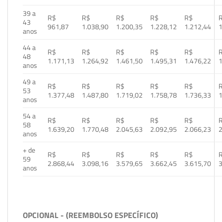
39 a
R$
R$
R$
R$
R$
43
961,87
1.038,90
1.200,35
1.228,12
1.212,44
1
anos
44 a
R$
R$
R$
R$
R$
48
1.171,13
1.264,92
1.461,50
1.495,31
1.476,22
1
anos
49 a
R$
R$
R$
R$
R$
53
1.377,48
1.487,80
1.719,02
1.758,78
1.736,33
1
anos
54 a
R$
R$
R$
R$
R$
58
1.639,20
1.770,48
2.045,63
2.092,95
2.066,23
2
anos
+ de
R$
R$
R$
R$
R$
59
2.868,44
3.098,16
3.579,65
3.662,45
3.615,70
3
anos
OPCIONAL - (REEMBOLSO ESPECÍFICO)