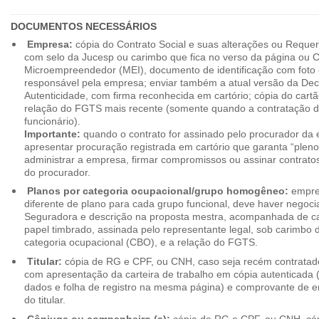
DOCUMENTOS NECESSÁRIOS
Empresa:
cópia do Contrato Social e suas alterações ou Reque
com selo da Jucesp ou carimbo que fica no verso da página ou Ce
Microempreendedor (MEI), documento de identificação com foto 
responsável pela empresa; enviar também a atual versão da Dec
Autenticidade, com firma reconhecida em cartório; cópia do cart
relação do FGTS mais recente (somente quando a contratação d
funcionário).
Importante:
quando o contrato for assinado pelo procurador da
apresentar procuração registrada em cartório que garanta “plen
administrar a empresa, firmar compromissos ou assinar contrat
do procurador.
Planos por categoria ocupacional/grupo homogêneo:
empres
diferente de plano para cada grupo funcional, deve haver negoc
Seguradora e descrição na proposta mestra, acompanhada de c
papel timbrado, assinada pelo representante legal, sob carimbo d
categoria ocupacional (CBO), e a relação do FGTS.
Titular:
cópia de RG e CPF, ou CNH, caso seja recém contrata
com apresentação da carteira de trabalho em cópia autenticada (f
dados e folha de registro na mesma página) e comprovante de 
do titular.
Cônjuge ou companheiro (a):
cópia de RG e CPF, ou CNH, cóp