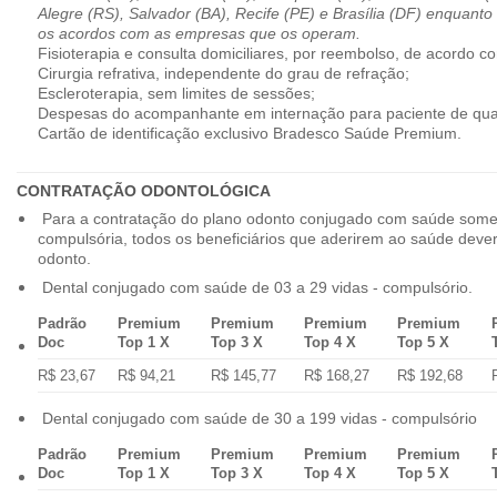
Alegre (RS), Salvador (BA), Recife (PE) e Brasília (DF) enquanto
os acordos com as empresas que os operam.
Fisioterapia e consulta domiciliares, por reembolso, de acordo co
Cirurgia refrativa, independente do grau de refração;
Escleroterapia, sem limites de sessões;
Despesas do acompanhante em internação para paciente de qua
Cartão de identificação exclusivo Bradesco Saúde Premium.
CONTRATAÇÃO ODONTOLÓGICA
Para a contratação do plano odonto conjugado com saúde some
compulsória, todos os beneficiários que aderirem ao saúde dev
odonto.
Dental conjugado com saúde de 03 a 29 vidas - compulsório.
Padrão
Premium
Premium
Premium
Premium
Doc
Top 1 X
Top 3 X
Top 4 X
Top 5 X
R$ 23,67
R$ 94,21
R$ 145,77
R$ 168,27
R$ 192,68
Dental conjugado com saúde de 30 a 199 vidas - compulsório
Padrão
Premium
Premium
Premium
Premium
Doc
Top 1 X
Top 3 X
Top 4 X
Top 5 X