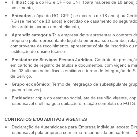
Filhos:
cópia do RG e CPF ou CNH (para maiores de 18 anos) o
nascimento;
Enteados:
cópia do RG, CPF ( se maiores de 18 anos) ou Cert
RG (se menor de 18 anos) e certidão de casamento do segurado t
declaratória lavrada em tabelionato;
Aprendiz categoria 7:
a empresa deve apresentar o contrato de
próprio e pelo representante legal da empresa sob carimbo, rel
comprovante de recolhimento, apresentar cópia da inscrição ou 
instituição de ensino técnico.
Prestador de Serviços Pessoa Jurídica:
Contrato de prestação
em cartório de registro de títulos e documentos, com vigência m
das 03 últimas notas fiscais emitidas e termo de Integração de S
de Serviço.
Grupo econômico:
Termo de integração de subestipulante gr
quando houver)
Entidades:
cópia do estatuto social, ata da reunião vigente, c
responsável e última guia quitação e relação completa do FGTS.
CONTRATOS E/OU ADITIVOS VIGENTES
Declaração de Autenticidade para Empresa Individual exceto Eirel
responsável pela empresa com firma reconhecida em cartório. -