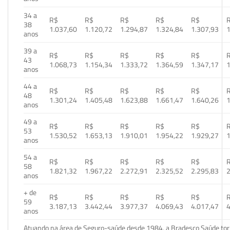
34 a
R$
R$
R$
R$
R$
38
1.037,60
1.120,72
1.294,87
1.324,84
1.307,93
1
anos
39 a
R$
R$
R$
R$
R$
43
1.068,73
1.154,34
1.333,72
1.364,59
1.347,17
1
anos
44 a
R$
R$
R$
R$
R$
48
1.301,24
1.405,48
1.623,88
1.661,47
1.640,26
1
anos
49 a
R$
R$
R$
R$
R$
53
1.530,52
1.653,13
1.910,01
1.954,22
1.929,27
1
anos
54 a
R$
R$
R$
R$
R$
58
1.821,32
1.967,22
2.272,91
2.325,52
2.295,83
2
anos
+ de
R$
R$
R$
R$
R$
59
3.187,13
3.442,44
3.977,37
4.069,43
4.017,47
4
anos
Atuando na área de Seguro-saúde desde 1984, a Bradesco Saúde torn