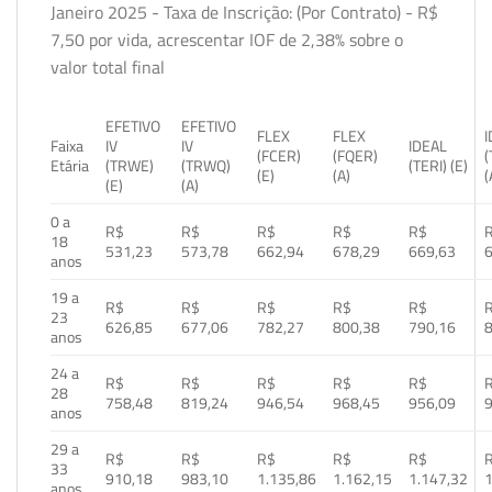
Janeiro 2025 - Taxa de Inscrição: (Por Contrato) - R$
7,50 por vida, acrescentar IOF de 2,38% sobre o
valor total final
EFETIVO
EFETIVO
FLEX
FLEX
Faixa
IV
IV
IDEAL
(FCER)
(FQER)
(
Etária
(TRWE)
(TRWQ)
(TERI) (E)
(E)
(A)
(
(E)
(A)
0 a
R$
R$
R$
R$
R$
18
531,23
573,78
662,94
678,29
669,63
anos
19 a
R$
R$
R$
R$
R$
23
626,85
677,06
782,27
800,38
790,16
anos
24 a
R$
R$
R$
R$
R$
28
758,48
819,24
946,54
968,45
956,09
anos
29 a
R$
R$
R$
R$
R$
33
910,18
983,10
1.135,86
1.162,15
1.147,32
1
anos