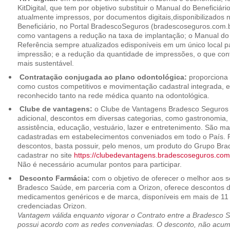
KitDigital, que tem por objetivo substituir o Manual do Beneficiári
atualmente impressos, por documentos digitais,disponibilizados 
Beneficiário, no Portal BradescoSeguros (bradescoseguros.com.br
como vantagens a redução na taxa de implantação; o Manual do B
Referência sempre atualizados edisponíveis em um único local p
impressão; e a redução da quantidade de impressões, o que cont
mais sustentável.
Contratação conjugada ao plano odontológica:
proporciona 
como custos competitivos e movimentação cadastral integrada,
reconhecido tanto na rede médica quanto na odontológica.
Clube de vantagens:
o Clube de Vantagens Bradesco Seguros 
adicional, descontos em diversas categorias, como gastronomia, 
assistência, educação, vestuário, lazer e entretenimento. São ma
cadastradas em estabelecimentos conveniados em todo o País. P
descontos, basta possuir, pelo menos, um produto do Grupo Bra
cadastrar no site
https://clubedevantagens.bradescoseguros.com
Não é necessário acumular pontos para participar.
Desconto Farmácia:
com o objetivo de oferecer o melhor aos se
Bradesco Saúde, em parceria com a Orizon, oferece descontos 
medicamentos genéricos e de marca, disponíveis em mais de 11 
credenciadas Orizon.
Vantagem válida enquanto vigorar o Contrato entre a Bradesco 
possui acordo com as redes conveniadas. O desconto, não acumul