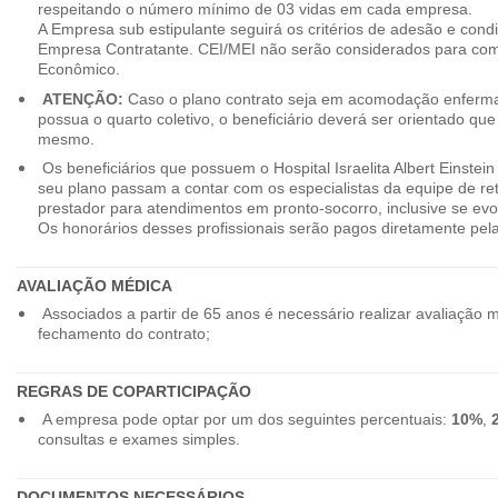
respeitando o número mínimo de 03 vidas em cada empresa.
A Empresa sub estipulante seguirá os critérios de adesão e cond
Empresa Contratante. CEI/MEI não serão considerados para co
Econômico.
ATENÇÃO:
Caso o plano contrato seja em acomodação enferma
possua o quarto coletivo, o beneficiário deverá ser orientado qu
mesmo.
Os beneficiários que possuem o Hospital Israelita Albert Einstein
seu plano passam a contar com os especialistas da equipe de r
prestador para atendimentos em pronto-socorro, inclusive se evo
Os honorários desses profissionais serão pagos diretamente pe
AVALIAÇÃO MÉDICA
Associados a partir de 65 anos é necessário realizar avaliação 
fechamento do contrato;
REGRAS DE COPARTICIPAÇÃO
A empresa pode optar por um dos seguintes percentuais:
10%
,
consultas e exames simples.
DOCUMENTOS NECESSÁRIOS