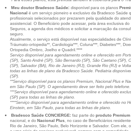
Meu doutor Bradesco Saúde:
disponível para os planos
Premi
Nacional
é um serviço pioneiro e exclusivo da Bradesco Saúde 
profissionais selecionados por prezarem pela qualidade do aten
assistencial. O Beneficiário pode acessar, pela área exclusiva do
Seguros, a agenda dos médicos e solicitar a marcação da consult
seguro.
Atualmente, o serviço está disponível nas especialidades de Clíni
Tráumato-ortopedia**, Cardiologia***, Coluna***, Diabetes***, Do
Ortopedia Ombro, Joelho e Quadril.****
Serviço disponível para agendamento online e oferecido em Port
(SP), Santo André (SP), São Bernardo (SP), São Caetano (SP), 
(SP), Salvador (BA), Rio de Janeiro (RJ), Grande Rio (RJ) e Vol
todas as linhas de plano da Bradesco Saúde. Pediatria disponí
(SP).
**Serviço disponível para os planos Premium, Nacional Plus e Na
em São Paulo (SP). O agendamento deve ser feito pelo telefone.
***Serviço disponível para agendamento online e oferecido excl
(SP) para todas as linhas de plano.
****Serviço disponível para agendamento online e oferecido no Hosp
Einstein, em São Paulo, para todas as linhas de plano.
Bradesco Saúde CONCIERGE:
faz parte do
produto Premiu
nacional, e do
Nacional Plus
, no caso de Beneficiários resident
Rio de Janeiro, São Paulo, Belo Horizonte e Salvador. Com ele, o