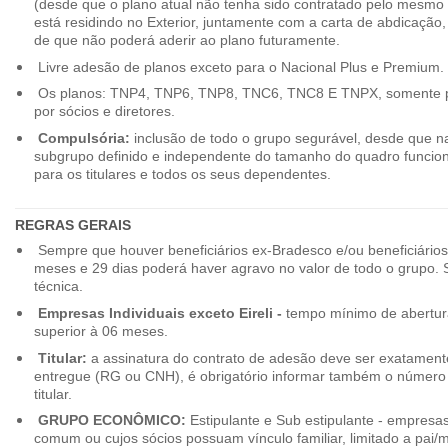
(desde que o plano atual não tenha sido contratado pelo mesmo
está residindo no Exterior, juntamente com a carta de abdicação,
de que não poderá aderir ao plano futuramente.
Livre adesão de planos exceto para o Nacional Plus e Premium.
Os planos: TNP4, TNP6, TNP8, TNC6, TNC8 E TNPX, somente p
por sócios e diretores.
Compulsória:
inclusão de todo o grupo segurável, desde que na
subgrupo definido e independente do tamanho do quadro funciona
para os titulares e todos os seus dependentes.
REGRAS GERAIS
Sempre que houver beneficiários ex-Bradesco e/ou beneficiário
meses e 29 dias poderá haver agravo no valor de todo o grupo. So
técnica.
Empresas Individuais exceto Eireli -
tempo mínimo de abertura
superior à 06 meses.
Titular:
a assinatura do contrato de adesão deve ser exatament
entregue (RG ou CNH), é obrigatório informar também o número 
titular.
GRUPO ECONÔMICO:
Estipulante e Sub estipulante - empres
comum ou cujos sócios possuam vínculo familiar, limitado a pai/mã