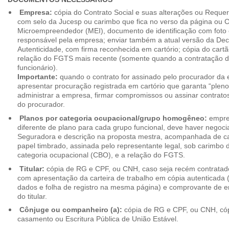
Empresa:
cópia do Contrato Social e suas alterações ou Reque
com selo da Jucesp ou carimbo que fica no verso da página ou Ce
Microempreendedor (MEI), documento de identificação com foto 
responsável pela empresa; enviar também a atual versão da Dec
Autenticidade, com firma reconhecida em cartório; cópia do cart
relação do FGTS mais recente (somente quando a contratação d
funcionário).
Importante:
quando o contrato for assinado pelo procurador da
apresentar procuração registrada em cartório que garanta “plen
administrar a empresa, firmar compromissos ou assinar contrat
do procurador.
Planos por categoria ocupacional/grupo homogêneo:
empres
diferente de plano para cada grupo funcional, deve haver negoc
Seguradora e descrição na proposta mestra, acompanhada de c
papel timbrado, assinada pelo representante legal, sob carimbo d
categoria ocupacional (CBO), e a relação do FGTS.
Titular:
cópia de RG e CPF, ou CNH, caso seja recém contrata
com apresentação da carteira de trabalho em cópia autenticada (f
dados e folha de registro na mesma página) e comprovante de 
do titular.
Cônjuge ou companheiro (a):
cópia de RG e CPF, ou CNH, cóp
casamento ou Escritura Pública de União Estável.