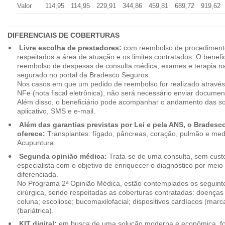
Valor
114,95
114,95
229,91
344,86
459,81
689,72
919,62
DIFERENCIAIS DE COBERTURAS
Livre escolha de prestadores:
com reembolso de procedimento
respeitados a área de atuação e os limites contratados. O benefici
reembolso de despesas de consulta médica, exames e terapia na
segurado no portal da Bradesco Seguros.
Nos casos em que um pedido de reembolso for realizado através
NFe (nota fiscal eletrônica), não será necessário enviar document
Além disso, o beneficiário pode acompanhar o andamento das soli
aplicativo, SMS e e-mail.
Além das garantias previstas por Lei e pela ANS, o Brades
oferece:
Transplantes: fígado, pâncreas, coração, pulmão e me
Acupuntura.
Segunda opinião médica:
Trata-se de uma consulta, sem custo
especialista com o objetivo de enriquecer o diagnóstico por mei
diferenciada.
No Programa 2ª Opinião Médica, estão contemplados os seguint
cirúrgica, sendo respeitadas as coberturas contratadas: doenças
coluna; escoliose; bucomaxilofacial; dispositivos cardíacos (mar
(bariátrica).
KIT digital:
em busca de uma solução moderna e econômica, foi