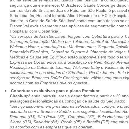
a uma série de serviços exclusivos*, sempre com a comodidade, 
segurança que ele merece. O Bradesco Saúde Concierge disponib
centros de referência médica do País. Em São Paulo, é possível 
Sírio-Libanês, Hospital Israelita Albert Einstein e o HCor (Hospit
Janeiro, a Casa de Saúde São José conta com uma dessas salas
Disponível exclusivamente para apólices de segmentação comple
Hospitalar com Obstetrícia).
*Os serviços de Assistência em Viagem com Cobertura para o Tr
Schengen,Orientação Médica por Telefone, Central de Marcação
Welcome Home, Importação de Medicamentos, Segunda Opinião 
Prontuário Eletrônico, Central de Suporte à Obtenção de Vagas, 
Médicas e Saúde em Equilíbrio estão disponíveis em todo o territó
Expressa de Documentos para Solicitação de Reembolso, Atend
Realização ou Coleta de Exames, Welcome Baby e Vacinas do Via
exclusivamente nas cidades de São Paulo, Rio de Janeiro, Belo H
serviços do Bradesco Saúde Concierge são válidos enquanto vig
acordos com as Empresas que os operam.
Coberturas exclusivas para o plano Premium
:
Check-up*
anual para titulares e dependentes a partir de 29 ano
avaliações personalizadas da condição de saúde do Segurado;
*Serviço disponível em prestadores selecionados, conforme prot
acordado com a Bradesco Saúde, nas seguintes localidades: Rio 
Redonda (RJ), São Paulo (SP), Campinas (SP), Belo Horizonte (M
Alegre (RS), Salvador (BA), Recife (PE) e Brasília (DF) enquanto
os acordos com as empresas que os operam.