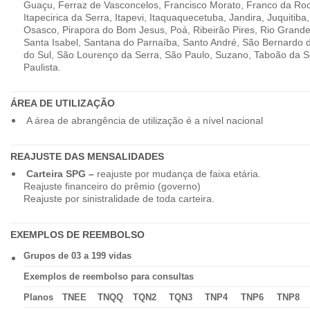
Guaçu, Ferraz de Vasconcelos, Francisco Morato, Franco da Ro
Itapecirica da Serra, Itapevi, Itaquaquecetuba, Jandira, Juquitiba
Osasco, Pirapora do Bom Jesus, Poá, Ribeirão Pires, Rio Grande
Santa Isabel, Santana do Parnaíba, Santo André, São Bernardo
do Sul, São Lourenço da Serra, São Paulo, Suzano, Taboão da 
Paulista.
ÁREA DE UTILIZAÇÃO
A área de abrangência de utilização é a nível nacional
REAJUSTE DAS MENSALIDADES
Carteira SPG –
reajuste por mudança de faixa etária.
Reajuste financeiro do prêmio (governo)
Reajuste por sinistralidade de toda carteira.
EXEMPLOS DE REEMBOLSO
Grupos de 03 a 199 vidas
Exemplos de reembolso para consultas
Planos
TNEE
TNQQ
TQN2
TQN3
TNP4
TNP6
TNP8