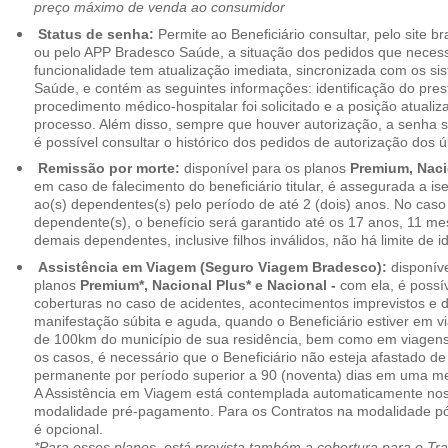
preço máximo de venda ao consumidor
Status de senha:
Permite ao Beneficiário consultar, pelo site 
ou pelo APP Bradesco Saúde, a situação dos pedidos que necess
funcionalidade tem atualização imediata, sincronizada com os s
Saúde, e contém as seguintes informações: identificação do pres
procedimento médico-hospitalar foi solicitado e a posição atuali
processo. Além disso, sempre que houver autorização, a senha
é possível consultar o histórico dos pedidos de autorização dos ú
Remissão por morte:
disponível para os planos
Premium, Naci
em caso de falecimento do beneficiário titular, é assegurada a 
ao(s) dependentes(s) pelo período de até 2 (dois) anos. No caso 
dependente(s), o benefício será garantido até os 17 anos, 11 me
demais dependentes, inclusive filhos inválidos, não há limite de i
Assistência em Viagem (Seguro Viagem Bradesco):
disponíve
planos
Premium*, Nacional Plus* e Nacional -
com ela, é possí
coberturas no caso de acidentes, acontecimentos imprevistos e
manifestação súbita e aguda, quando o Beneficiário estiver em v
de 100km do município de sua residência, bem como em viagens
os casos, é necessário que o Beneficiário não esteja afastado de
permanente por período superior a 90 (noventa) dias em uma 
A Assistência em Viagem está contemplada automaticamente nos
modalidade pré-pagamento. Para os Contratos na modalidade pó
é opcional.
*Para esses planos, está prevista também a cobertura para o Tr