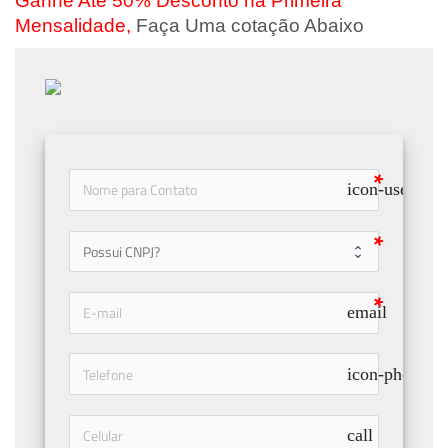
Ganhe Até 50% Desconto na Primeira
Mensalidade,
Faça Uma cotação Abaixo
icon-user
email
icon-phone
call