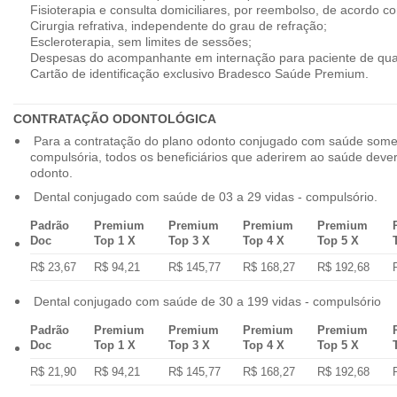
Fisioterapia e consulta domiciliares, por reembolso, de acordo co
Cirurgia refrativa, independente do grau de refração;
Escleroterapia, sem limites de sessões;
Despesas do acompanhante em internação para paciente de qua
Cartão de identificação exclusivo Bradesco Saúde Premium.
CONTRATAÇÃO ODONTOLÓGICA
Para a contratação do plano odonto conjugado com saúde some
compulsória, todos os beneficiários que aderirem ao saúde dev
odonto.
Dental conjugado com saúde de 03 a 29 vidas - compulsório.
Padrão
Premium
Premium
Premium
Premium
Doc
Top 1 X
Top 3 X
Top 4 X
Top 5 X
R$ 23,67
R$ 94,21
R$ 145,77
R$ 168,27
R$ 192,68
Dental conjugado com saúde de 30 a 199 vidas - compulsório
Padrão
Premium
Premium
Premium
Premium
Doc
Top 1 X
Top 3 X
Top 4 X
Top 5 X
R$ 21,90
R$ 94,21
R$ 145,77
R$ 168,27
R$ 192,68