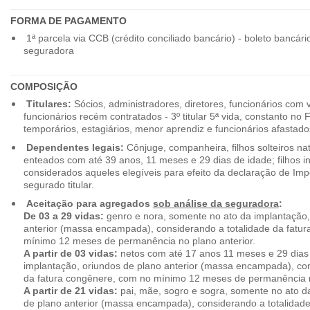
FORMA DE PAGAMENTO
1ª parcela via CCB (crédito conciliado bancário) - boleto bancári
seguradora
COMPOSIÇÃO
Titulares:
Sócios, administradores, diretores, funcionários com 
funcionários recém contratados - 3º titular 5ª vida, constanto no
temporários, estagiários, menor aprendiz e funcionários afastado
Dependentes legais:
Cônjuge, companheira, filhos solteiros nat
enteados com até 39 anos, 11 meses e 29 dias de idade; filhos in
considerados aqueles elegíveis para efeito da declaração de Im
segurado titular.
Aceitação para agregados
sob análise da seguradora
:
De 03 a 29 vidas:
genro e nora, somente no ato da implantação,
anterior (massa encampada), considerando a totalidade da fatu
mínimo 12 meses de permanência no plano anterior.
A partir de 03 vidas:
netos com até 17 anos 11 meses e 29 dias
implantação, oriundos de plano anterior (massa encampada), con
da fatura congênere, com no mínimo 12 meses de permanência n
A partir de 21 vidas:
pai, mãe, sogro e sogra, somente no ato d
de plano anterior (massa encampada), considerando a totalidade