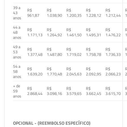
39 a
R$
R$
R$
R$
R$
43
961,87
1.038,90
1.200,35
1.228,12
1.212,44
1
anos
44 a
R$
R$
R$
R$
R$
48
1.171,13
1.264,92
1.461,50
1.495,31
1.476,22
1
anos
49 a
R$
R$
R$
R$
R$
53
1.377,48
1.487,80
1.719,02
1.758,78
1.736,33
1
anos
54 a
R$
R$
R$
R$
R$
58
1.639,20
1.770,48
2.045,63
2.092,95
2.066,23
2
anos
+ de
R$
R$
R$
R$
R$
59
2.868,44
3.098,16
3.579,65
3.662,45
3.615,70
3
anos
OPCIONAL - (REEMBOLSO ESPECÍFICO)