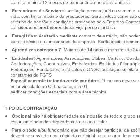
com no mínimo 12 meses de permanência no plano anterior.
Prestadores de Serviços:
aceitação pessoa jurídica somente a pa
vida, sem limite máximo de prestadores. Será incluso como sub e
critérios de adesão e condições praticados pela Empresa Contra
considerados prestadores de serviço pessoa jurídica.
Estagiários:
Aceitação mediante contrato de estágio, não poderão
com os sócios ou funcionários da empresa. Serão aceitos somente
Aprendizes categoria 7:
Maiores de 14 anos e menores de 24 
Entidades:
Agremiações, Associações, Clubes, Cartório, Condo
Confederações, Cooperativas, Embaixadas, Entidades Filantrópic
Federações, Fundações, Sindicatos e ONGs: aceitação sujeita a a
constantes do FGTS.
Especificamente tratando-se de cartórios:
O mesmo deve ser 
estar vinculado ao CEI na categoria 01.
Verificar condições especiais com a área técnica.
TIPO DE CONTRATAÇÃO
Opcional
não há obrigatoriedade da inclusão de todo o grupo s
estipulante nem dos dependentes de cada titular.
Para o sócio e/ou funcionário que não desejar participar da apól
deverá ser enviado uma cópia da carteirinha ou a carta de perma