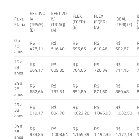
EFETIVO
EFETIVO
FLEX
FLEX
Faixa
IV
IV
IDEAL
(FCER)
(FQER)
(
Etária
(TRWE)
(TRWQ)
(TERI) (E)
(E)
(A)
(
(E)
(A)
0 a
R$
R$
R$
R$
R$
18
478,11
516,40
596,65
610,46
602,67
anos
19 a
R$
R$
R$
R$
R$
23
564,17
609,35
704,05
720,34
711,15
anos
24 a
R$
R$
R$
R$
R$
28
682,64
737,31
851,89
871,60
860,48
anos
29 a
R$
R$
R$
R$
R$
33
819,17
884,78
1.022,28
1.045,93
1.032,58
1
anos
34 a
R$
R$
R$
R$
R$
38
933,85
1.008,64
1.165,39
1.192,35
1.177,13
1
anos