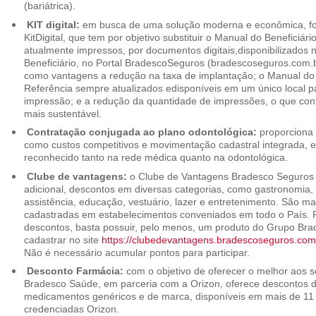
(bariátrica).
KIT digital:
em busca de uma solução moderna e econômica, foi
KitDigital, que tem por objetivo substituir o Manual do Beneficiári
atualmente impressos, por documentos digitais,disponibilizados 
Beneficiário, no Portal BradescoSeguros (bradescoseguros.com.br
como vantagens a redução na taxa de implantação; o Manual do B
Referência sempre atualizados edisponíveis em um único local p
impressão; e a redução da quantidade de impressões, o que cont
mais sustentável.
Contratação conjugada ao plano odontológica:
proporciona 
como custos competitivos e movimentação cadastral integrada,
reconhecido tanto na rede médica quanto na odontológica.
Clube de vantagens:
o Clube de Vantagens Bradesco Seguros 
adicional, descontos em diversas categorias, como gastronomia, 
assistência, educação, vestuário, lazer e entretenimento. São ma
cadastradas em estabelecimentos conveniados em todo o País. P
descontos, basta possuir, pelo menos, um produto do Grupo Bra
cadastrar no site
https://clubedevantagens.bradescoseguros.com
Não é necessário acumular pontos para participar.
Desconto Farmácia:
com o objetivo de oferecer o melhor aos se
Bradesco Saúde, em parceria com a Orizon, oferece descontos 
medicamentos genéricos e de marca, disponíveis em mais de 11 
credenciadas Orizon.