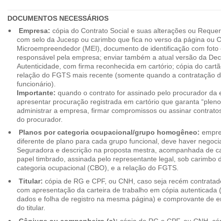
DOCUMENTOS NECESSÁRIOS
Empresa:
cópia do Contrato Social e suas alterações ou Reque
com selo da Jucesp ou carimbo que fica no verso da página ou Ce
Microempreendedor (MEI), documento de identificação com foto 
responsável pela empresa; enviar também a atual versão da Dec
Autenticidade, com firma reconhecida em cartório; cópia do cart
relação do FGTS mais recente (somente quando a contratação d
funcionário).
Importante:
quando o contrato for assinado pelo procurador da
apresentar procuração registrada em cartório que garanta “plen
administrar a empresa, firmar compromissos ou assinar contrat
do procurador.
Planos por categoria ocupacional/grupo homogêneo:
empres
diferente de plano para cada grupo funcional, deve haver negoc
Seguradora e descrição na proposta mestra, acompanhada de c
papel timbrado, assinada pelo representante legal, sob carimbo d
categoria ocupacional (CBO), e a relação do FGTS.
Titular:
cópia de RG e CPF, ou CNH, caso seja recém contrata
com apresentação da carteira de trabalho em cópia autenticada (f
dados e folha de registro na mesma página) e comprovante de 
do titular.
Cônjuge ou companheiro (a):
cópia de RG e CPF, ou CNH, cóp