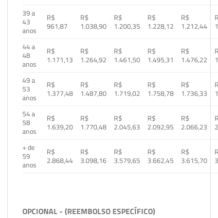
39 a
R$
R$
R$
R$
R$
43
961,87
1.038,90
1.200,35
1.228,12
1.212,44
1
anos
44 a
R$
R$
R$
R$
R$
48
1.171,13
1.264,92
1.461,50
1.495,31
1.476,22
1
anos
49 a
R$
R$
R$
R$
R$
53
1.377,48
1.487,80
1.719,02
1.758,78
1.736,33
1
anos
54 a
R$
R$
R$
R$
R$
58
1.639,20
1.770,48
2.045,63
2.092,95
2.066,23
2
anos
+ de
R$
R$
R$
R$
R$
59
2.868,44
3.098,16
3.579,65
3.662,45
3.615,70
3
anos
OPCIONAL - (REEMBOLSO ESPECÍFICO)