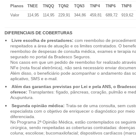
Planos
TNEE
TNQQ
TQN2
TQN3
TNP4
TNP6
TNP8
Valor
114,95
114,95
229,91
344,86
459,81
689,72
919,62
DIFERENCIAIS DE COBERTURAS
Livre escolha de prestadores:
com reembolso de procedimento
respeitados a área de atuação e os limites contratados. O benefici
reembolso de despesas de consulta médica, exames e terapia na
segurado no portal da Bradesco Seguros.
Nos casos em que um pedido de reembolso for realizado através
NFe (nota fiscal eletrônica), não será necessário enviar document
Além disso, o beneficiário pode acompanhar o andamento das soli
aplicativo, SMS e e-mail.
Além das garantias previstas por Lei e pela ANS, o Brades
oferece:
Transplantes: fígado, pâncreas, coração, pulmão e me
Acupuntura.
Segunda opinião médica:
Trata-se de uma consulta, sem custo
especialista com o objetivo de enriquecer o diagnóstico por mei
diferenciada.
No Programa 2ª Opinião Médica, estão contemplados os seguint
cirúrgica, sendo respeitadas as coberturas contratadas: doenças
coluna; escoliose; bucomaxilofacial; dispositivos cardíacos (mar