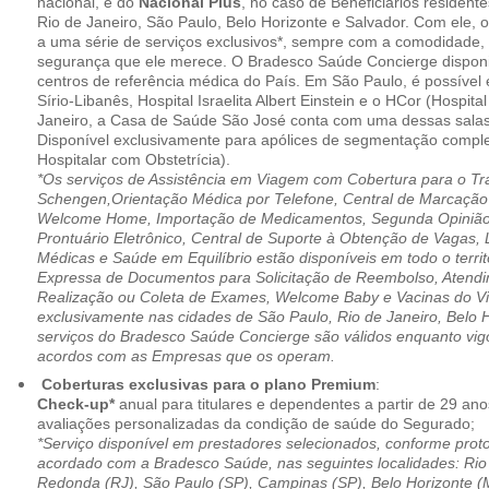
nacional, e do
Nacional Plus
, no caso de Beneficiários resident
Rio de Janeiro, São Paulo, Belo Horizonte e Salvador. Com ele, o
a uma série de serviços exclusivos*, sempre com a comodidade, 
segurança que ele merece. O Bradesco Saúde Concierge disponib
centros de referência médica do País. Em São Paulo, é possível 
Sírio-Libanês, Hospital Israelita Albert Einstein e o HCor (Hospit
Janeiro, a Casa de Saúde São José conta com uma dessas salas
Disponível exclusivamente para apólices de segmentação comple
Hospitalar com Obstetrícia).
*Os serviços de Assistência em Viagem com Cobertura para o Tr
Schengen,Orientação Médica por Telefone, Central de Marcação
Welcome Home, Importação de Medicamentos, Segunda Opinião 
Prontuário Eletrônico, Central de Suporte à Obtenção de Vagas, 
Médicas e Saúde em Equilíbrio estão disponíveis em todo o territó
Expressa de Documentos para Solicitação de Reembolso, Atend
Realização ou Coleta de Exames, Welcome Baby e Vacinas do Via
exclusivamente nas cidades de São Paulo, Rio de Janeiro, Belo H
serviços do Bradesco Saúde Concierge são válidos enquanto vig
acordos com as Empresas que os operam.
Coberturas exclusivas para o plano Premium
:
Check-up*
anual para titulares e dependentes a partir de 29 ano
avaliações personalizadas da condição de saúde do Segurado;
*Serviço disponível em prestadores selecionados, conforme prot
acordado com a Bradesco Saúde, nas seguintes localidades: Rio 
Redonda (RJ), São Paulo (SP), Campinas (SP), Belo Horizonte (M