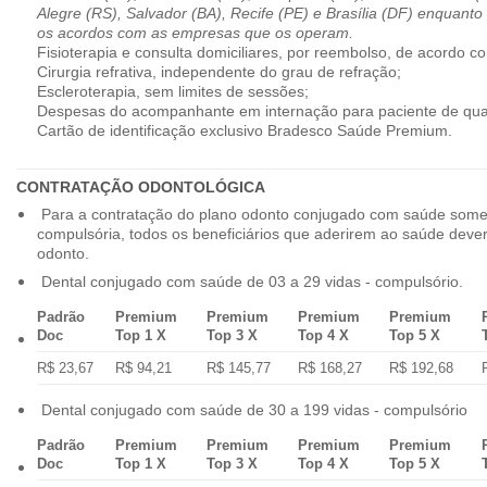
Alegre (RS), Salvador (BA), Recife (PE) e Brasília (DF) enquanto
os acordos com as empresas que os operam.
Fisioterapia e consulta domiciliares, por reembolso, de acordo co
Cirurgia refrativa, independente do grau de refração;
Escleroterapia, sem limites de sessões;
Despesas do acompanhante em internação para paciente de qua
Cartão de identificação exclusivo Bradesco Saúde Premium.
CONTRATAÇÃO ODONTOLÓGICA
Para a contratação do plano odonto conjugado com saúde some
compulsória, todos os beneficiários que aderirem ao saúde dev
odonto.
Dental conjugado com saúde de 03 a 29 vidas - compulsório.
Padrão
Premium
Premium
Premium
Premium
Doc
Top 1 X
Top 3 X
Top 4 X
Top 5 X
R$ 23,67
R$ 94,21
R$ 145,77
R$ 168,27
R$ 192,68
Dental conjugado com saúde de 30 a 199 vidas - compulsório
Padrão
Premium
Premium
Premium
Premium
Doc
Top 1 X
Top 3 X
Top 4 X
Top 5 X