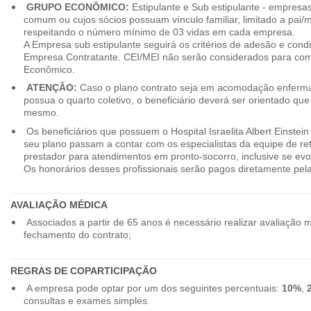
GRUPO ECONÔMICO:
Estipulante e Sub estipulante - empres
comum ou cujos sócios possuam vínculo familiar, limitado a pai/mã
respeitando o número mínimo de 03 vidas em cada empresa.
A Empresa sub estipulante seguirá os critérios de adesão e cond
Empresa Contratante. CEI/MEI não serão considerados para co
Econômico.
ATENÇÃO:
Caso o plano contrato seja em acomodação enferma
possua o quarto coletivo, o beneficiário deverá ser orientado qu
mesmo.
Os beneficiários que possuem o Hospital Israelita Albert Einstein
seu plano passam a contar com os especialistas da equipe de r
prestador para atendimentos em pronto-socorro, inclusive se evo
Os honorários desses profissionais serão pagos diretamente pe
AVALIAÇÃO MÉDICA
Associados a partir de 65 anos é necessário realizar avaliação 
fechamento do contrato;
REGRAS DE COPARTICIPAÇÃO
A empresa pode optar por um dos seguintes percentuais:
10%
,
consultas e exames simples.