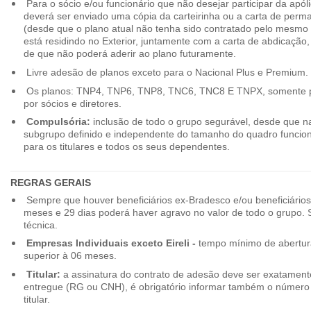
Para o sócio e/ou funcionário que não desejar participar da apól
deverá ser enviado uma cópia da carteirinha ou a carta de perma
(desde que o plano atual não tenha sido contratado pelo mesmo
está residindo no Exterior, juntamente com a carta de abdicação,
de que não poderá aderir ao plano futuramente.
Livre adesão de planos exceto para o Nacional Plus e Premium.
Os planos: TNP4, TNP6, TNP8, TNC6, TNC8 E TNPX, somente p
por sócios e diretores.
Compulsória:
inclusão de todo o grupo segurável, desde que na
subgrupo definido e independente do tamanho do quadro funciona
para os titulares e todos os seus dependentes.
REGRAS GERAIS
Sempre que houver beneficiários ex-Bradesco e/ou beneficiário
meses e 29 dias poderá haver agravo no valor de todo o grupo. So
técnica.
Empresas Individuais exceto Eireli -
tempo mínimo de abertura
superior à 06 meses.
Titular:
a assinatura do contrato de adesão deve ser exatament
entregue (RG ou CNH), é obrigatório informar também o número 
titular.