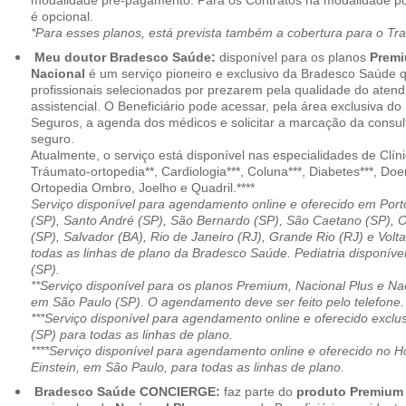
modalidade pré-pagamento. Para os Contratos na modalidade pó
é opcional.
*Para esses planos, está prevista também a cobertura para o Tr
Meu doutor Bradesco Saúde:
disponível para os planos
Premi
Nacional
é um serviço pioneiro e exclusivo da Bradesco Saúde 
profissionais selecionados por prezarem pela qualidade do aten
assistencial. O Beneficiário pode acessar, pela área exclusiva do
Seguros, a agenda dos médicos e solicitar a marcação da consult
seguro.
Atualmente, o serviço está disponível nas especialidades de Clíni
Tráumato-ortopedia**, Cardiologia***, Coluna***, Diabetes***, Do
Ortopedia Ombro, Joelho e Quadril.****
Serviço disponível para agendamento online e oferecido em Port
(SP), Santo André (SP), São Bernardo (SP), São Caetano (SP), 
(SP), Salvador (BA), Rio de Janeiro (RJ), Grande Rio (RJ) e Vol
todas as linhas de plano da Bradesco Saúde. Pediatria disponí
(SP).
**Serviço disponível para os planos Premium, Nacional Plus e Na
em São Paulo (SP). O agendamento deve ser feito pelo telefone.
***Serviço disponível para agendamento online e oferecido excl
(SP) para todas as linhas de plano.
****Serviço disponível para agendamento online e oferecido no Hosp
Einstein, em São Paulo, para todas as linhas de plano.
Bradesco Saúde CONCIERGE:
faz parte do
produto Premiu