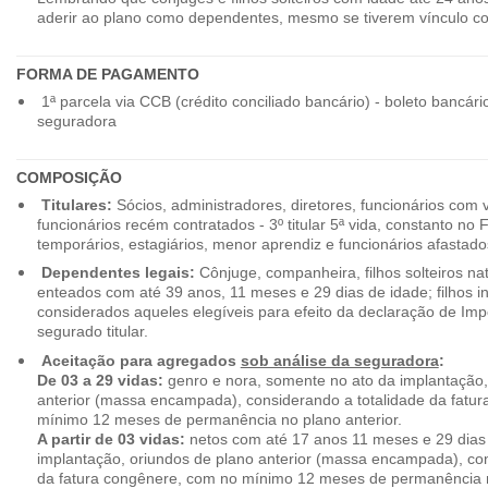
aderir ao plano como dependentes, mesmo se tiverem vínculo c
FORMA DE PAGAMENTO
1ª parcela via CCB (crédito conciliado bancário) - boleto bancári
seguradora
COMPOSIÇÃO
Titulares:
Sócios, administradores, diretores, funcionários com 
funcionários recém contratados - 3º titular 5ª vida, constanto no
temporários, estagiários, menor aprendiz e funcionários afastado
Dependentes legais:
Cônjuge, companheira, filhos solteiros nat
enteados com até 39 anos, 11 meses e 29 dias de idade; filhos in
considerados aqueles elegíveis para efeito da declaração de Im
segurado titular.
Aceitação para agregados
sob análise da seguradora
:
De 03 a 29 vidas:
genro e nora, somente no ato da implantação,
anterior (massa encampada), considerando a totalidade da fatu
mínimo 12 meses de permanência no plano anterior.
A partir de 03 vidas:
netos com até 17 anos 11 meses e 29 dias
implantação, oriundos de plano anterior (massa encampada), con
da fatura congênere, com no mínimo 12 meses de permanência n