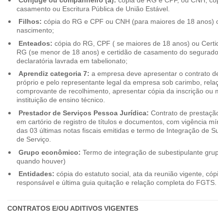
casamento ou Escritura Pública de União Estável.
Filhos:
cópia do RG e CPF ou CNH (para maiores de 18 anos) o
nascimento;
Enteados:
cópia do RG, CPF ( se maiores de 18 anos) ou Cert
RG (se menor de 18 anos) e certidão de casamento do segurado t
declaratória lavrada em tabelionato;
Aprendiz categoria 7:
a empresa deve apresentar o contrato de
próprio e pelo representante legal da empresa sob carimbo, rel
comprovante de recolhimento, apresentar cópia da inscrição ou 
instituição de ensino técnico.
Prestador de Serviços Pessoa Jurídica:
Contrato de prestação
em cartório de registro de títulos e documentos, com vigência m
das 03 últimas notas fiscais emitidas e termo de Integração de S
de Serviço.
Grupo econômico:
Termo de integração de subestipulante gr
quando houver)
Entidades:
cópia do estatuto social, ata da reunião vigente, c
responsável e última guia quitação e relação completa do FGTS.
CONTRATOS E/OU ADITIVOS VIGENTES