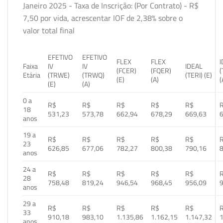
Janeiro 2025 - Taxa de Inscrição: (Por Contrato) - R$
7,50 por vida, acrescentar IOF de 2,38% sobre o
valor total final
EFETIVO
EFETIVO
FLEX
FLEX
Faixa
IV
IV
IDEAL
(FCER)
(FQER)
(
Etária
(TRWE)
(TRWQ)
(TERI) (E)
(E)
(A)
(
(E)
(A)
0 a
R$
R$
R$
R$
R$
18
531,23
573,78
662,94
678,29
669,63
anos
19 a
R$
R$
R$
R$
R$
23
626,85
677,06
782,27
800,38
790,16
anos
24 a
R$
R$
R$
R$
R$
28
758,48
819,24
946,54
968,45
956,09
anos
29 a
R$
R$
R$
R$
R$
33
910,18
983,10
1.135,86
1.162,15
1.147,32
1
anos