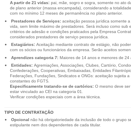
A partir de 21 vidas:
pai, mãe, sogro e sogra, somente no ato d
de plano anterior (massa encampada), considerando a totalidade
com no mínimo 12 meses de permanência no plano anterior.
Prestadores de Serviços:
aceitação pessoa jurídica somente a pa
vida, sem limite máximo de prestadores. Será incluso como sub e
critérios de adesão e condições praticados pela Empresa Contra
considerados prestadores de serviço pessoa jurídica.
Estagiários:
Aceitação mediante contrato de estágio, não poderão
com os sócios ou funcionários da empresa. Serão aceitos somente
Aprendizes categoria 7:
Maiores de 14 anos e menores de 24 
Entidades:
Agremiações, Associações, Clubes, Cartório, Condo
Confederações, Cooperativas, Embaixadas, Entidades Filantrópic
Federações, Fundações, Sindicatos e ONGs: aceitação sujeita a a
constantes do FGTS.
Especificamente tratando-se de cartórios:
O mesmo deve ser 
estar vinculado ao CEI na categoria 01.
Verificar condições especiais com a área técnica.
TIPO DE CONTRATAÇÃO
Opcional
não há obrigatoriedade da inclusão de todo o grupo s
estipulante nem dos dependentes de cada titular.