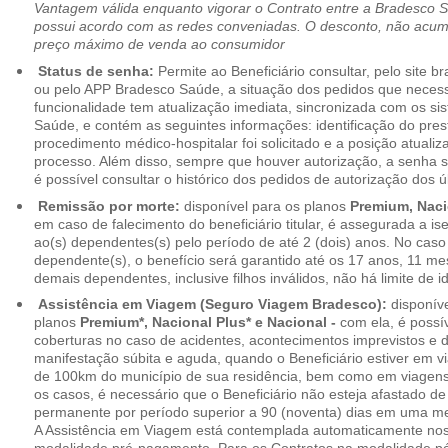
Vantagem válida enquanto vigorar o Contrato entre a Bradesco 
possui acordo com as redes conveniadas. O desconto, não acumul
preço máximo de venda ao consumidor
Status de senha:
Permite ao Beneficiário consultar, pelo site 
ou pelo APP Bradesco Saúde, a situação dos pedidos que necess
funcionalidade tem atualização imediata, sincronizada com os s
Saúde, e contém as seguintes informações: identificação do pres
procedimento médico-hospitalar foi solicitado e a posição atuali
processo. Além disso, sempre que houver autorização, a senha
é possível consultar o histórico dos pedidos de autorização dos ú
Remissão por morte:
disponível para os planos
Premium, Naci
em caso de falecimento do beneficiário titular, é assegurada a 
ao(s) dependentes(s) pelo período de até 2 (dois) anos. No caso 
dependente(s), o benefício será garantido até os 17 anos, 11 me
demais dependentes, inclusive filhos inválidos, não há limite de i
Assistência em Viagem (Seguro Viagem Bradesco):
disponíve
planos
Premium*, Nacional Plus* e Nacional -
com ela, é possí
coberturas no caso de acidentes, acontecimentos imprevistos e
manifestação súbita e aguda, quando o Beneficiário estiver em v
de 100km do município de sua residência, bem como em viagens
os casos, é necessário que o Beneficiário não esteja afastado de
permanente por período superior a 90 (noventa) dias em uma 
A Assistência em Viagem está contemplada automaticamente nos