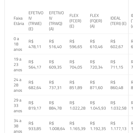
EFETIVO
EFETIVO
FLEX
FLEX
Faixa
IV
IV
IDEAL
(FCER)
(FQER)
(
Etária
(TRWE)
(TRWQ)
(TERI) (E)
(E)
(A)
(
(E)
(A)
0 a
R$
R$
R$
R$
R$
18
478,11
516,40
596,65
610,46
602,67
anos
19 a
R$
R$
R$
R$
R$
23
564,17
609,35
704,05
720,34
711,15
anos
24 a
R$
R$
R$
R$
R$
28
682,64
737,31
851,89
871,60
860,48
anos
29 a
R$
R$
R$
R$
R$
33
819,17
884,78
1.022,28
1.045,93
1.032,58
1
anos
34 a
R$
R$
R$
R$
R$
38
933,85
1.008,64
1.165,39
1.192,35
1.177,13
1
anos