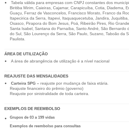
Tabela válida para empresas com CNPJ constantes dos município
Biritiba Mirim, Caieiras, Cajamar, Carapicuíba, Cotia, Diadema,
Guaçu, Ferraz de Vasconcelos, Francisco Morato, Franco da Ro
Itapecirica da Serra, Itapevi, Itaquaquecetuba, Jandira, Juquitiba
Osasco, Pirapora do Bom Jesus, Poá, Ribeirão Pires, Rio Grande
Santa Isabel, Santana do Parnaíba, Santo André, São Bernardo
do Sul, São Lourenço da Serra, São Paulo, Suzano, Taboão da 
Paulista.
ÁREA DE UTILIZAÇÃO
A área de abrangência de utilização é a nível nacional
REAJUSTE DAS MENSALIDADES
Carteira SPG –
reajuste por mudança de faixa etária.
Reajuste financeiro do prêmio (governo)
Reajuste por sinistralidade de toda carteira.
EXEMPLOS DE REEMBOLSO
Grupos de 03 a 199 vidas
Exemplos de reembolso para consultas