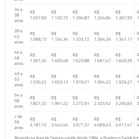
34 a
R$
R$
R$
R$
R$
38
1.037,60
1.120,72
1.294,87
1.324,84
1.307,93
1
anos
39 a
R$
R$
R$
R$
R$
43
1.068,73
1.154,34
1.333,72
1.364,59
1.347,17
1
anos
44 a
R$
R$
R$
R$
R$
48
1.301,24
1.405,48
1.623,88
1.661,47
1.640,26
1
anos
49 a
R$
R$
R$
R$
R$
53
1.530,52
1.653,13
1.910,01
1.954,22
1.929,27
1
anos
54 a
R$
R$
R$
R$
R$
58
1.821,32
1.967,22
2.272,91
2.325,52
2.295,83
2
anos
+ de
R$
R$
R$
R$
R$
59
3.187,13
3.442,44
3.977,37
4.069,43
4.017,47
4
anos
Atuando na área de Seguro-saúde desde 1984, a Bradesco Saúde torn