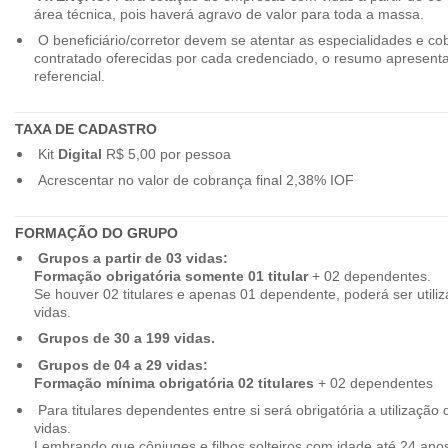
área técnica, pois haverá agravo de valor para toda a massa.
O beneficiário/corretor devem se atentar as especialidades e co
contratado oferecidas por cada credenciado, o resumo apresenta
referencial.
TAXA DE CADASTRO
Kit
Digital
R$ 5,00 por pessoa
Acrescentar no valor de cobrança final 2,38% IOF
FORMAÇÃO DO GRUPO
Grupos a partir de 03 vidas:
Formação obrigatória somente 01 titular
+ 02 dependentes.
Se houver 02 titulares e apenas 01 dependente, poderá ser utiliz
vidas.
Grupos de 30 a 199 vidas.
Grupos de 04 a 29 vidas:
Formação mínima obrigatória 02 titulares
+ 02 dependentes
Para titulares dependentes entre si será obrigatória a utilização d
vidas.
Lembrando que cônjuges e filhos solteiros com idade até 24 ano