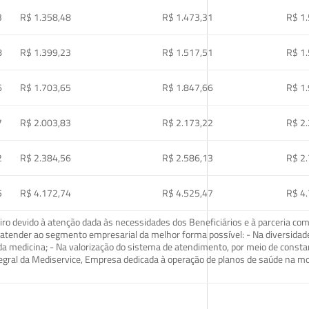
3
R$ 1.358,48
R$ 1.473,31
R$ 1
8
R$ 1.399,23
R$ 1.517,51
R$ 1
6
R$ 1.703,65
R$ 1.847,66
R$ 1
7
R$ 2.003,83
R$ 2.173,22
R$ 2
2
R$ 2.384,56
R$ 2.586,13
R$ 2
5
R$ 4.172,74
R$ 4.525,47
R$ 4
o devido à atenção dada às necessidades dos Beneficiários e à parceria com
ra atender ao segmento empresarial da melhor forma possível: - Na diversidad
da medicina; - Na valorização do sistema de atendimento, por meio de const
tegral da Mediservice, Empresa dedicada à operação de planos de saúde na 