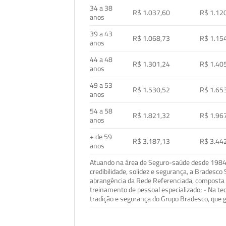
34 a 38
R$ 1.037,60
R$ 1.12
anos
39 a 43
R$ 1.068,73
R$ 1.15
anos
44 a 48
R$ 1.301,24
R$ 1.40
anos
49 a 53
R$ 1.530,52
R$ 1.65
anos
54 a 58
R$ 1.821,32
R$ 1.96
anos
+ de 59
R$ 3.187,13
R$ 3.44
anos
Atuando na área de Seguro-saúde desde 1984, 
credibilidade, solidez e segurança, a Bradesc
abrangência da Rede Referenciada, composta p
treinamento de pessoal especializado; - Na t
tradição e segurança do Grupo Bradesco, que g