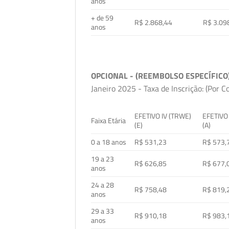
anos
+ de 59
R$ 2.868,44
R$ 3.09
anos
OPCIONAL - (REEMBOLSO ESPECÍFICO
Janeiro 2025 - Taxa de Inscrição: (Por C
EFETIVO IV (TRWE)
EFETIVO
Faixa Etária
(E)
(A)
0 a 18 anos
R$ 531,23
R$ 573,
19 a 23
R$ 626,85
R$ 677,
anos
24 a 28
R$ 758,48
R$ 819,
anos
29 a 33
R$ 910,18
R$ 983,
anos