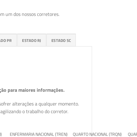
om um dos nossos corretores.
ADO PR
ESTADO RJ
ESTADO SC
ção para maiores informações.
 sofrer alterações a qualquer momento.
gilizando o trabalho do corretor.
I)
ENFERMARIA NACIONAL (TREN)
QUARTO NACIONAL (TRQN)
QUAR