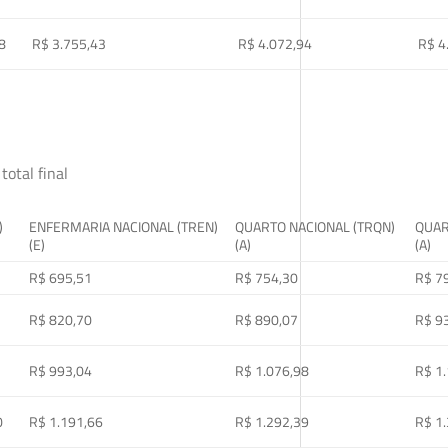
8
R$ 3.755,43
R$ 4.072,94
R$ 4
total final
)
ENFERMARIA NACIONAL (TREN)
QUARTO NACIONAL (TRQN)
QUAR
(E)
(A)
(A)
R$ 695,51
R$ 754,30
R$ 7
R$ 820,70
R$ 890,07
R$ 9
R$ 993,04
R$ 1.076,98
R$ 1
0
R$ 1.191,66
R$ 1.292,39
R$ 1