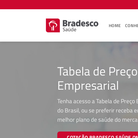
Skip
to
content
HOME
CONHE
Tabela de Preç
Empresarial
Tenha acesso a Tabela de Preço
do Brasil, ou se preferir receba
melhor plano de saúde do merca
COTAÇÃO BRADESCO SAÚDE O