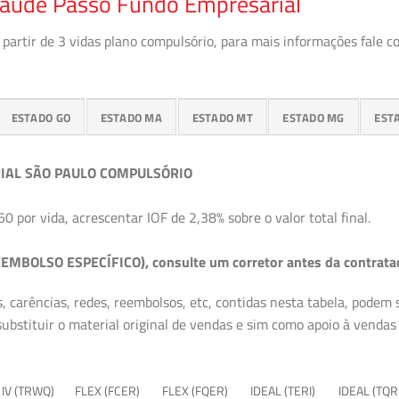
Saúde Passo Fundo Empresarial
partir de 3 vidas plano compulsório, para mais informações fale c
ESTADO GO
ESTADO MA
ESTADO MT
ESTADO MG
EST
IAL SÃO PAULO COMPULSÓRIO
50 por vida, acrescentar IOF de 2,38% sobre o valor total final.
EMBOLSO ESPECÍFICO), consulte um corretor antes da contrata
, carências, redes, reembolsos, etc, contidas nesta tabela, podem
ubstituir o material original de vendas e sim como apoio à vendas a
 IV (TRWQ)
FLEX (FCER)
FLEX (FQER)
IDEAL (TERI)
IDEAL (TQR