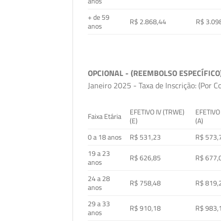
anos
+ de 59
R$ 2.868,44
R$ 3.09
anos
OPCIONAL - (REEMBOLSO ESPECÍFICO
Janeiro 2025 - Taxa de Inscrição: (Por C
EFETIVO IV (TRWE)
EFETIVO
Faixa Etária
(E)
(A)
0 a 18 anos
R$ 531,23
R$ 573,
19 a 23
R$ 626,85
R$ 677,
anos
24 a 28
R$ 758,48
R$ 819,
anos
29 a 33
R$ 910,18
R$ 983,
anos