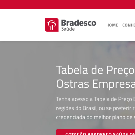
Skip
to
content
HOME
CONHE
Tabela de Preç
Ostras Empresa
Tenha acesso a Tabela de Preço
regiões do Brasil, ou se preferi
credenciada do melhor plano de
COTAÇÃO BRADESCO SAÚDE O