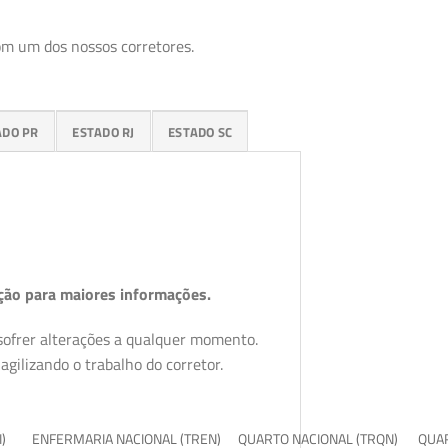
om um dos nossos corretores.
ADO PR
ESTADO RJ
ESTADO SC
ção para maiores informações.
 sofrer alterações a qualquer momento.
gilizando o trabalho do corretor.
I)
ENFERMARIA NACIONAL (TREN)
QUARTO NACIONAL (TRQN)
QUAR