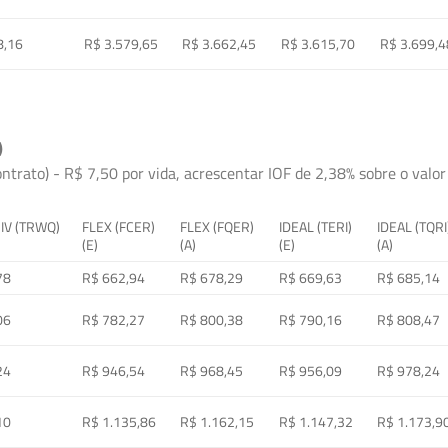
8,16
R$ 3.579,65
R$ 3.662,45
R$ 3.615,70
R$ 3.699,4
)
ontrato) - R$ 7,50 por vida, acrescentar IOF de 2,38% sobre o valor 
 IV (TRWQ)
FLEX (FCER)
FLEX (FQER)
IDEAL (TERI)
IDEAL (TQRI
(E)
(A)
(E)
(A)
78
R$ 662,94
R$ 678,29
R$ 669,63
R$ 685,14
06
R$ 782,27
R$ 800,38
R$ 790,16
R$ 808,47
24
R$ 946,54
R$ 968,45
R$ 956,09
R$ 978,24
10
R$ 1.135,86
R$ 1.162,15
R$ 1.147,32
R$ 1.173,9