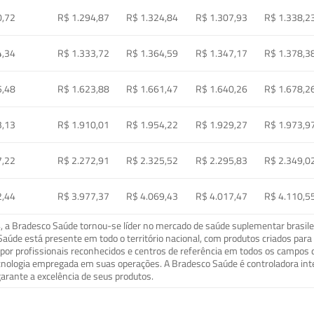
0,72
R$ 1.294,87
R$ 1.324,84
R$ 1.307,93
R$ 1.338,2
4,34
R$ 1.333,72
R$ 1.364,59
R$ 1.347,17
R$ 1.378,3
5,48
R$ 1.623,88
R$ 1.661,47
R$ 1.640,26
R$ 1.678,2
3,13
R$ 1.910,01
R$ 1.954,22
R$ 1.929,27
R$ 1.973,9
7,22
R$ 2.272,91
R$ 2.325,52
R$ 2.295,83
R$ 2.349,0
2,44
R$ 3.977,37
R$ 4.069,43
R$ 4.017,47
R$ 4.110,5
a Bradesco Saúde tornou-se líder no mercado de saúde suplementar brasileir
o Saúde está presente em todo o território nacional, com produtos criados pa
or profissionais reconhecidos e centros de referência em todos os campos 
ecnologia empregada em suas operações. A Bradesco Saúde é controladora in
arante a excelência de seus produtos.