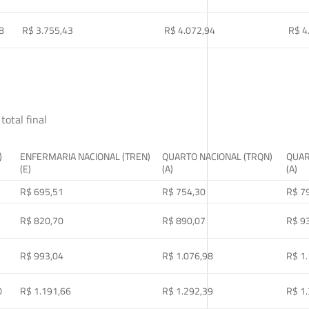
8
R$ 3.755,43
R$ 4.072,94
R$ 4
total final
)
ENFERMARIA NACIONAL (TREN)
QUARTO NACIONAL (TRQN)
QUAR
(E)
(A)
(A)
R$ 695,51
R$ 754,30
R$ 7
R$ 820,70
R$ 890,07
R$ 9
R$ 993,04
R$ 1.076,98
R$ 1
0
R$ 1.191,66
R$ 1.292,39
R$ 1