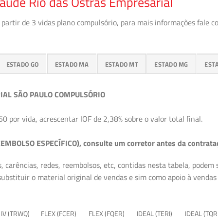
aúde Rio das Ostras Empresarial
partir de 3 vidas plano compulsório, para mais informações fale c
ESTADO GO
ESTADO MA
ESTADO MT
ESTADO MG
EST
IAL SÃO PAULO COMPULSÓRIO
50 por vida, acrescentar IOF de 2,38% sobre o valor total final.
EMBOLSO ESPECÍFICO), consulte um corretor antes da contrata
, carências, redes, reembolsos, etc, contidas nesta tabela, podem
ubstituir o material original de vendas e sim como apoio à vendas a
 IV (TRWQ)
FLEX (FCER)
FLEX (FQER)
IDEAL (TERI)
IDEAL (TQR