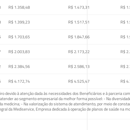
3
R$ 1.358,48
R$ 1.473,31
R$ 1
8
R$ 1.399,23
R$ 1.517,51
R$ 1
6
R$ 1.703,65
R$ 1.847,66
R$ 1
7
R$ 2.003,83
R$ 2.173,22
R$ 2
2
R$ 2.384,56
R$ 2.586,13
R$ 2
5
R$ 4.172,74
R$ 4.525,47
R$ 4
o devido à atenção dada às necessidades dos Beneficiários e à parceria com
ra atender ao segmento empresarial da melhor forma possível: - Na diversidad
da medicina; - Na valorização do sistema de atendimento, por meio de const
tegral da Mediservice, Empresa dedicada à operação de planos de saúde na 