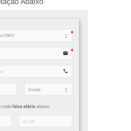
tação Abaixo
user
email
call
e cada 
faixa etária 
abaixo.