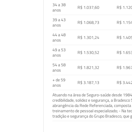
34 a 38
R$ 1.037,60
R$ 1.12
anos
39 a 43
R$ 1.068,73
R$ 1.15
anos
44 a 48
R$ 1.301,24
R$ 1.40
anos
49 a 53
R$ 1.530,52
R$ 1.65
anos
54 a 58
R$ 1.821,32
R$ 1.96
anos
+ de 59
R$ 3.187,13
R$ 3.44
anos
Atuando na área de Seguro-saúde desde 1984, 
credibilidade, solidez e segurança, a Bradesc
abrangência da Rede Referenciada, composta p
treinamento de pessoal especializado; - Na t
tradição e segurança do Grupo Bradesco, que g