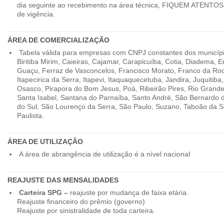
dia seguinte ao recebimento na área técnica, FIQUEM ATENTOS 
de vigência.
ÁREA DE COMERCIALIZAÇÃO
Tabela válida para empresas com CNPJ constantes dos município
Biritiba Mirim, Caieiras, Cajamar, Carapicuíba, Cotia, Diadema,
Guaçu, Ferraz de Vasconcelos, Francisco Morato, Franco da Ro
Itapecirica da Serra, Itapevi, Itaquaquecetuba, Jandira, Juquitiba
Osasco, Pirapora do Bom Jesus, Poá, Ribeirão Pires, Rio Grande
Santa Isabel, Santana do Parnaíba, Santo André, São Bernardo
do Sul, São Lourenço da Serra, São Paulo, Suzano, Taboão da 
Paulista.
ÁREA DE UTILIZAÇÃO
A área de abrangência de utilização é a nível nacional
REAJUSTE DAS MENSALIDADES
Carteira SPG –
reajuste por mudança de faixa etária.
Reajuste financeiro do prêmio (governo)
Reajuste por sinistralidade de toda carteira.