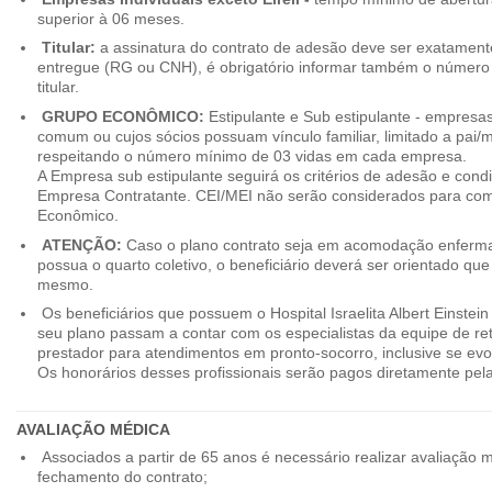
superior à 06 meses.
Titular:
a assinatura do contrato de adesão deve ser exatament
entregue (RG ou CNH), é obrigatório informar também o número 
titular.
GRUPO ECONÔMICO:
Estipulante e Sub estipulante - empres
comum ou cujos sócios possuam vínculo familiar, limitado a pai/mã
respeitando o número mínimo de 03 vidas em cada empresa.
A Empresa sub estipulante seguirá os critérios de adesão e cond
Empresa Contratante. CEI/MEI não serão considerados para co
Econômico.
ATENÇÃO:
Caso o plano contrato seja em acomodação enferma
possua o quarto coletivo, o beneficiário deverá ser orientado qu
mesmo.
Os beneficiários que possuem o Hospital Israelita Albert Einstein
seu plano passam a contar com os especialistas da equipe de r
prestador para atendimentos em pronto-socorro, inclusive se evo
Os honorários desses profissionais serão pagos diretamente pe
AVALIAÇÃO MÉDICA
Associados a partir de 65 anos é necessário realizar avaliação 
fechamento do contrato;