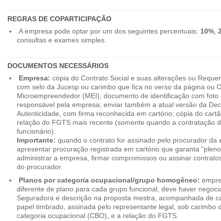
REGRAS DE COPARTICIPAÇÃO
A empresa pode optar por um dos seguintes percentuais:
10%
,
consultas e exames simples.
DOCUMENTOS NECESSÁRIOS
Empresa:
cópia do Contrato Social e suas alterações ou Reque
com selo da Jucesp ou carimbo que fica no verso da página ou Ce
Microempreendedor (MEI), documento de identificação com foto 
responsável pela empresa; enviar também a atual versão da Dec
Autenticidade, com firma reconhecida em cartório; cópia do cart
relação do FGTS mais recente (somente quando a contratação d
funcionário).
Importante:
quando o contrato for assinado pelo procurador da
apresentar procuração registrada em cartório que garanta “plen
administrar a empresa, firmar compromissos ou assinar contrat
do procurador.
Planos por categoria ocupacional/grupo homogêneo:
empres
diferente de plano para cada grupo funcional, deve haver negoc
Seguradora e descrição na proposta mestra, acompanhada de c
papel timbrado, assinada pelo representante legal, sob carimbo d
categoria ocupacional (CBO), e a relação do FGTS.