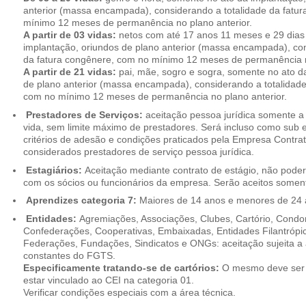
anterior (massa encampada), considerando a totalidade da fatu
mínimo 12 meses de permanência no plano anterior.
A partir de 03 vidas:
netos com até 17 anos 11 meses e 29 dias
implantação, oriundos de plano anterior (massa encampada), con
da fatura congênere, com no mínimo 12 meses de permanência n
A partir de 21 vidas:
pai, mãe, sogro e sogra, somente no ato d
de plano anterior (massa encampada), considerando a totalidade
com no mínimo 12 meses de permanência no plano anterior.
Prestadores de Serviços:
aceitação pessoa jurídica somente a pa
vida, sem limite máximo de prestadores. Será incluso como sub e
critérios de adesão e condições praticados pela Empresa Contra
considerados prestadores de serviço pessoa jurídica.
Estagiários:
Aceitação mediante contrato de estágio, não poderão
com os sócios ou funcionários da empresa. Serão aceitos somente
Aprendizes categoria 7:
Maiores de 14 anos e menores de 24 
Entidades:
Agremiações, Associações, Clubes, Cartório, Condo
Confederações, Cooperativas, Embaixadas, Entidades Filantrópic
Federações, Fundações, Sindicatos e ONGs: aceitação sujeita a a
constantes do FGTS.
Especificamente tratando-se de cartórios:
O mesmo deve ser 
estar vinculado ao CEI na categoria 01.
Verificar condições especiais com a área técnica.