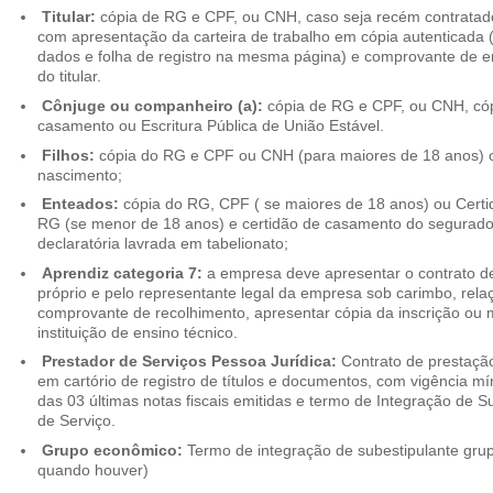
Titular:
cópia de RG e CPF, ou CNH, caso seja recém contrata
com apresentação da carteira de trabalho em cópia autenticada (f
dados e folha de registro na mesma página) e comprovante de 
do titular.
Cônjuge ou companheiro (a):
cópia de RG e CPF, ou CNH, cóp
casamento ou Escritura Pública de União Estável.
Filhos:
cópia do RG e CPF ou CNH (para maiores de 18 anos) o
nascimento;
Enteados:
cópia do RG, CPF ( se maiores de 18 anos) ou Cert
RG (se menor de 18 anos) e certidão de casamento do segurado t
declaratória lavrada em tabelionato;
Aprendiz categoria 7:
a empresa deve apresentar o contrato de
próprio e pelo representante legal da empresa sob carimbo, rel
comprovante de recolhimento, apresentar cópia da inscrição ou 
instituição de ensino técnico.
Prestador de Serviços Pessoa Jurídica:
Contrato de prestação
em cartório de registro de títulos e documentos, com vigência m
das 03 últimas notas fiscais emitidas e termo de Integração de S
de Serviço.
Grupo econômico:
Termo de integração de subestipulante gr
quando houver)