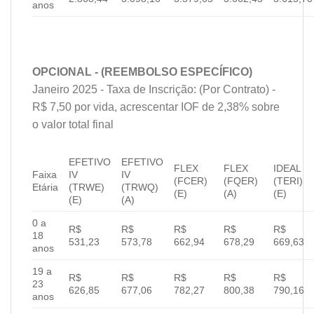
anos
OPCIONAL - (REEMBOLSO ESPECÍFICO)
Janeiro 2025 - Taxa de Inscrição: (Por Contrato) -
R$ 7,50 por vida, acrescentar IOF de 2,38% sobre
o valor total final
EFETIVO
EFETIVO
FLEX
FLEX
IDEAL
Faixa
IV
IV
(FCER)
(FQER)
(TERI)
Etária
(TRWE)
(TRWQ)
(E)
(A)
(E)
(E)
(A)
0 a
R$
R$
R$
R$
R$
18
531,23
573,78
662,94
678,29
669,63
anos
19 a
R$
R$
R$
R$
R$
23
626,85
677,06
782,27
800,38
790,16
anos