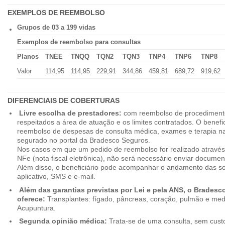
EXEMPLOS DE REEMBOLSO
Grupos de 03 a 199 vidas
Exemplos de reembolso para consultas
Planos
TNEE
TNQQ
TQN2
TQN3
TNP4
TNP6
TNP8
Valor
114,95
114,95
229,91
344,86
459,81
689,72
919,62
DIFERENCIAIS DE COBERTURAS
Livre escolha de prestadores:
com reembolso de procedimento
respeitados a área de atuação e os limites contratados. O benefici
reembolso de despesas de consulta médica, exames e terapia na
segurado no portal da Bradesco Seguros.
Nos casos em que um pedido de reembolso for realizado através
NFe (nota fiscal eletrônica), não será necessário enviar document
Além disso, o beneficiário pode acompanhar o andamento das soli
aplicativo, SMS e e-mail.
Além das garantias previstas por Lei e pela ANS, o Brades
oferece:
Transplantes: fígado, pâncreas, coração, pulmão e me
Acupuntura.
Segunda opinião médica:
Trata-se de uma consulta, sem custo