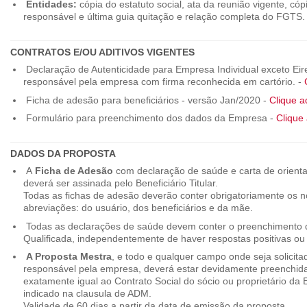
Entidades:
cópia do estatuto social, ata da reunião vigente, c
responsável e última guia quitação e relação completa do FGTS.
CONTRATOS E/OU ADITIVOS VIGENTES
Declaração de Autenticidade para Empresa Individual exceto Eirel
responsável pela empresa com firma reconhecida em cartório. -
Ficha de adesão para beneficiários - versão Jan/2020 -
Clique a
Formulário para preenchimento dos dados da Empresa -
Clique 
DADOS DA PROPOSTA
A
Ficha de Adesão
com declaração de saúde e carta de orienta
deverá ser assinada pelo Beneficiário Titular.
Todas as fichas de adesão deverão conter obrigatoriamente os
abreviações: do usuário, dos beneficiários e da mãe.
Todas as declarações de saúde devem conter o preenchimento do
Qualificada, independentemente de haver respostas positivas ou
A Proposta Mestra
, e todo e qualquer campo onde seja solicita
responsável pela empresa, deverá estar devidamente preenchid
exatamente igual ao Contrato Social do sócio ou proprietário da
indicado na clausula de ADM.
Validade de 60 dias a partir da data de emissão da proposta.