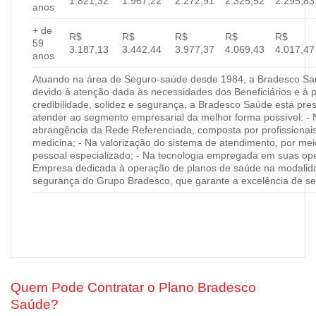
1.821,32
1.967,22
2.272,91
2.325,52
2.295,83
anos
+ de
R$
R$
R$
R$
R$
59
3.187,13
3.442,44
3.977,37
4.069,43
4.017,47
anos
Atuando na área de Seguro-saúde desde 1984, a Bradesco Saúd
devido à atenção dada às necessidades dos Beneficiários e à 
credibilidade, solidez e segurança, a Bradesco Saúde está pres
atender ao segmento empresarial da melhor forma possível: - 
abrangência da Rede Referenciada, composta por profissionai
medicina; - Na valorização do sistema de atendimento, por me
pessoal especializado; - Na tecnologia empregada em suas ope
Empresa dedicada à operação de planos de saúde na modalida
segurança do Grupo Bradesco, que garante a excelência de se
Quem Pode Contratar o Plano Bradesco
Saúde?