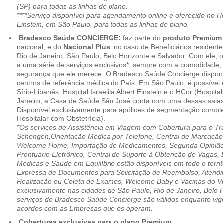
(SP) para todas as linhas de plano.
****Serviço disponível para agendamento online e oferecido no Hosp
Einstein, em São Paulo, para todas as linhas de plano.
Bradesco Saúde CONCIERGE:
faz parte do
produto Premiu
nacional, e do
Nacional Plus
, no caso de Beneficiários resident
Rio de Janeiro, São Paulo, Belo Horizonte e Salvador. Com ele, o
a uma série de serviços exclusivos*, sempre com a comodidade, 
segurança que ele merece. O Bradesco Saúde Concierge disponib
centros de referência médica do País. Em São Paulo, é possível 
Sírio-Libanês, Hospital Israelita Albert Einstein e o HCor (Hospit
Janeiro, a Casa de Saúde São José conta com uma dessas salas
Disponível exclusivamente para apólices de segmentação comple
Hospitalar com Obstetrícia).
*Os serviços de Assistência em Viagem com Cobertura para o Tr
Schengen,Orientação Médica por Telefone, Central de Marcação
Welcome Home, Importação de Medicamentos, Segunda Opinião 
Prontuário Eletrônico, Central de Suporte à Obtenção de Vagas, 
Médicas e Saúde em Equilíbrio estão disponíveis em todo o territó
Expressa de Documentos para Solicitação de Reembolso, Atend
Realização ou Coleta de Exames, Welcome Baby e Vacinas do Via
exclusivamente nas cidades de São Paulo, Rio de Janeiro, Belo H
serviços do Bradesco Saúde Concierge são válidos enquanto vig
acordos com as Empresas que os operam.
Coberturas exclusivas para o plano Premium
: