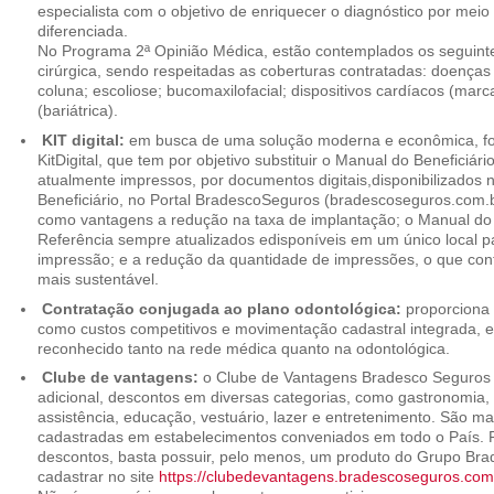
especialista com o objetivo de enriquecer o diagnóstico por mei
diferenciada.
No Programa 2ª Opinião Médica, estão contemplados os seguint
cirúrgica, sendo respeitadas as coberturas contratadas: doenças
coluna; escoliose; bucomaxilofacial; dispositivos cardíacos (mar
(bariátrica).
KIT digital:
em busca de uma solução moderna e econômica, foi
KitDigital, que tem por objetivo substituir o Manual do Beneficiári
atualmente impressos, por documentos digitais,disponibilizados 
Beneficiário, no Portal BradescoSeguros (bradescoseguros.com.br
como vantagens a redução na taxa de implantação; o Manual do B
Referência sempre atualizados edisponíveis em um único local p
impressão; e a redução da quantidade de impressões, o que cont
mais sustentável.
Contratação conjugada ao plano odontológica:
proporciona 
como custos competitivos e movimentação cadastral integrada,
reconhecido tanto na rede médica quanto na odontológica.
Clube de vantagens:
o Clube de Vantagens Bradesco Seguros 
adicional, descontos em diversas categorias, como gastronomia, 
assistência, educação, vestuário, lazer e entretenimento. São ma
cadastradas em estabelecimentos conveniados em todo o País. P
descontos, basta possuir, pelo menos, um produto do Grupo Bra
cadastrar no site
https://clubedevantagens.bradescoseguros.com