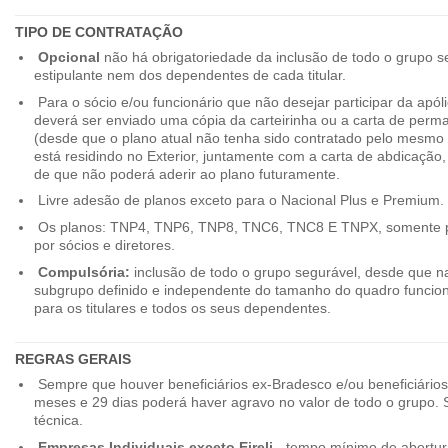
TIPO DE CONTRATAÇÃO
Opcional
não há obrigatoriedade da inclusão de todo o grupo s
estipulante nem dos dependentes de cada titular.
Para o sócio e/ou funcionário que não desejar participar da apól
deverá ser enviado uma cópia da carteirinha ou a carta de perma
(desde que o plano atual não tenha sido contratado pelo mesmo
está residindo no Exterior, juntamente com a carta de abdicação,
de que não poderá aderir ao plano futuramente.
Livre adesão de planos exceto para o Nacional Plus e Premium.
Os planos: TNP4, TNP6, TNP8, TNC6, TNC8 E TNPX, somente p
por sócios e diretores.
Compulsória:
inclusão de todo o grupo segurável, desde que na
subgrupo definido e independente do tamanho do quadro funciona
para os titulares e todos os seus dependentes.
REGRAS GERAIS
Sempre que houver beneficiários ex-Bradesco e/ou beneficiário
meses e 29 dias poderá haver agravo no valor de todo o grupo. So
técnica.
Empresas Individuais exceto Eireli -
tempo mínimo de abertura