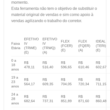
momento.
Esta ferramenta não tem o objetivo de substituir o
material original de vendas e sim como apoio à
vendas agilizando o trabalho do corretor.
EFETIVO
EFETIVO
FLEX
FLEX
IDEAL
Faixa
IV
IV
(FCER)
(FQER)
(TERI)
Etária
(TRWE)
(TRWQ)
(E)
(A)
(E)
(E)
(A)
0 a
R$
R$
R$
R$
R$
18
478,11
516,40
596,65
610,46
602,67
anos
19 a
R$
R$
R$
R$
R$
23
564,17
609,35
704,05
720,34
711,15
anos
24 a
R$
R$
R$
R$
R$
28
682,64
737,31
851,89
871,60
860,48
anos