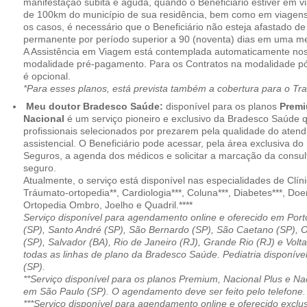
manifestação súbita e aguda, quando o Beneficiário estiver em v
de 100km do município de sua residência, bem como em viagens
os casos, é necessário que o Beneficiário não esteja afastado de
permanente por período superior a 90 (noventa) dias em uma 
A Assistência em Viagem está contemplada automaticamente nos
modalidade pré-pagamento. Para os Contratos na modalidade pó
é opcional.
*Para esses planos, está prevista também a cobertura para o Tr
Meu doutor Bradesco Saúde:
disponível para os planos
Premi
Nacional
é um serviço pioneiro e exclusivo da Bradesco Saúde 
profissionais selecionados por prezarem pela qualidade do aten
assistencial. O Beneficiário pode acessar, pela área exclusiva do
Seguros, a agenda dos médicos e solicitar a marcação da consult
seguro.
Atualmente, o serviço está disponível nas especialidades de Clíni
Tráumato-ortopedia**, Cardiologia***, Coluna***, Diabetes***, Do
Ortopedia Ombro, Joelho e Quadril.****
Serviço disponível para agendamento online e oferecido em Port
(SP), Santo André (SP), São Bernardo (SP), São Caetano (SP), 
(SP), Salvador (BA), Rio de Janeiro (RJ), Grande Rio (RJ) e Vol
todas as linhas de plano da Bradesco Saúde. Pediatria disponí
(SP).
**Serviço disponível para os planos Premium, Nacional Plus e Na
em São Paulo (SP). O agendamento deve ser feito pelo telefone.
***Serviço disponível para agendamento online e oferecido excl