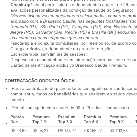
Check-up*
anual para titulares e dependentes a partir de 29 ano
avaliações personalizadas da condição de saúde do Segurado;
*Serviço disponível em prestadores selecionados, conforme prot
acordado com a Bradesco Saúde, nas seguintes localidades: Rio 
Redonda (RJ), São Paulo (SP), Campinas (SP), Belo Horizonte (M
Alegre (RS), Salvador (BA), Recife (PE) e Brasília (DF) enquanto
os acordos com as empresas que os operam.
Fisioterapia e consulta domiciliares, por reembolso, de acordo co
Cirurgia refrativa, independente do grau de refração;
Escleroterapia, sem limites de sessões;
Despesas do acompanhante em internação para paciente de qua
Cartão de identificação exclusivo Bradesco Saúde Premium.
CONTRATAÇÃO ODONTOLÓGICA
Para a contratação do plano odonto conjugado com saúde some
compulsória, todos os beneficiários que aderirem ao saúde dev
odonto.
Dental conjugado com saúde de 03 a 29 vidas - compulsório.
Padrão
Premium
Premium
Premium
Premium
Doc
Top 1 X
Top 3 X
Top 4 X
Top 5 X
R$ 23,67
R$ 94,21
R$ 145,77
R$ 168,27
R$ 192,68