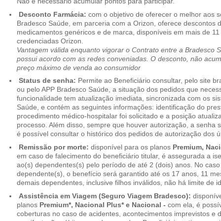
Não é necessário acumular pontos para participar.
Desconto Farmácia:
com o objetivo de oferecer o melhor aos se
Bradesco Saúde, em parceria com a Orizon, oferece descontos 
medicamentos genéricos e de marca, disponíveis em mais de 11 
credenciadas Orizon.
Vantagem válida enquanto vigorar o Contrato entre a Bradesco 
possui acordo com as redes conveniadas. O desconto, não acumul
preço máximo de venda ao consumidor
Status de senha:
Permite ao Beneficiário consultar, pelo site 
ou pelo APP Bradesco Saúde, a situação dos pedidos que necess
funcionalidade tem atualização imediata, sincronizada com os s
Saúde, e contém as seguintes informações: identificação do pres
procedimento médico-hospitalar foi solicitado e a posição atuali
processo. Além disso, sempre que houver autorização, a senha
é possível consultar o histórico dos pedidos de autorização dos ú
Remissão por morte:
disponível para os planos
Premium, Naci
em caso de falecimento do beneficiário titular, é assegurada a 
ao(s) dependentes(s) pelo período de até 2 (dois) anos. No caso 
dependente(s), o benefício será garantido até os 17 anos, 11 me
demais dependentes, inclusive filhos inválidos, não há limite de i
Assistência em Viagem (Seguro Viagem Bradesco):
disponíve
planos
Premium*, Nacional Plus* e Nacional -
com ela, é possí
coberturas no caso de acidentes, acontecimentos imprevistos e