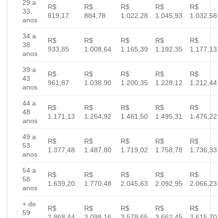
29 a
R$
R$
R$
R$
R$
33
819,17
884,78
1.022,28
1.045,93
1.032,58
anos
34 a
R$
R$
R$
R$
R$
38
933,85
1.008,64
1.165,39
1.192,35
1.177,13
anos
39 a
R$
R$
R$
R$
R$
43
961,87
1.038,90
1.200,35
1.228,12
1.212,44
anos
44 a
R$
R$
R$
R$
R$
48
1.171,13
1.264,92
1.461,50
1.495,31
1.476,22
anos
49 a
R$
R$
R$
R$
R$
53
1.377,48
1.487,80
1.719,02
1.758,78
1.736,33
anos
54 a
R$
R$
R$
R$
R$
58
1.639,20
1.770,48
2.045,63
2.092,95
2.066,23
anos
+ de
R$
R$
R$
R$
R$
59
2.868,44
3.098,16
3.579,65
3.662,45
3.615,70