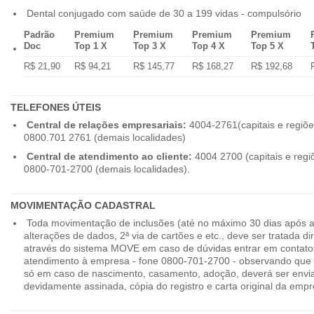
Dental conjugado com saúde de 30 a 199 vidas - compulsório
Padrão
Premium
Premium
Premium
Premium
Doc
Top 1 X
Top 3 X
Top 4 X
Top 5 X
R$ 21,90
R$ 94,21
R$ 145,77
R$ 168,27
R$ 192,68
TELEFONES ÚTEIS
Central de relações empresariais:
4004-2761(capitais e regiõe
0800.701 2761 (demais localidades)
Central de atendimento ao cliente:
4004 2700 (capitais e regi
0800-701-2700 (demais localidades).
MOVIMENTAÇÃO CADASTRAL
Toda movimentação de inclusões (até no máximo 30 dias após a
alterações de dados, 2ª via de cartões e etc., deve ser tratada 
através do sistema MOVE em caso de dúvidas entrar em contato
atendimento à empresa - fone 0800-701-2700 - observando que 
só em caso de nascimento, casamento, adoção, deverá ser envia
devidamente assinada, cópia do registro e carta original da empr