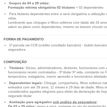
Grupos de 04 a 29 vidas:
Formação mínima obrigatória 02 titulares
+ 02 dependentes
Para titulares dependentes entre si será obrigatória a utilização d
vidas.
Lembrando que cônjuges e filhos solteiros com idade até 24 ano
aderir ao plano como dependentes, mesmo se tiverem vínculo c
FORMA DE PAGAMENTO
1ª parcela via CCB (crédito conciliado bancário) - boleto bancári
seguradora
COMPOSIÇÃO
Titulares:
Sócios, administradores, diretores, funcionários com 
funcionários recém contratados - 3º titular 5ª vida, constanto no
temporários, estagiários, menor aprendiz e funcionários afastado
Dependentes legais:
Cônjuge, companheira, filhos solteiros nat
enteados com até 39 anos, 11 meses e 29 dias de idade; filhos in
considerados aqueles elegíveis para efeito da declaração de Im
segurado titular.
Aceitação para agregados
sob análise da seguradora
:
De 03 a 29 vidas:
genro e nora, somente no ato da implantação,