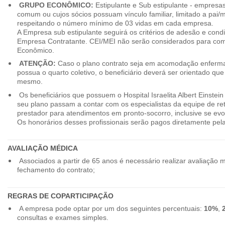
GRUPO ECONÔMICO:
Estipulante e Sub estipulante - empres
comum ou cujos sócios possuam vínculo familiar, limitado a pai/mã
respeitando o número mínimo de 03 vidas em cada empresa.
A Empresa sub estipulante seguirá os critérios de adesão e cond
Empresa Contratante. CEI/MEI não serão considerados para co
Econômico.
ATENÇÃO:
Caso o plano contrato seja em acomodação enferma
possua o quarto coletivo, o beneficiário deverá ser orientado qu
mesmo.
Os beneficiários que possuem o Hospital Israelita Albert Einstein
seu plano passam a contar com os especialistas da equipe de r
prestador para atendimentos em pronto-socorro, inclusive se evo
Os honorários desses profissionais serão pagos diretamente pe
AVALIAÇÃO MÉDICA
Associados a partir de 65 anos é necessário realizar avaliação 
fechamento do contrato;
REGRAS DE COPARTICIPAÇÃO
A empresa pode optar por um dos seguintes percentuais:
10%
,
consultas e exames simples.