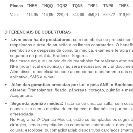
Planos
TNEE
TNQQ
TQN2
TQN3
TNP4
TNP6
TNP8
Valor
114,95
114,95
229,91
344,86
459,81
689,72
919,62
DIFERENCIAIS DE COBERTURAS
Livre escolha de prestadores:
com reembolso de procedimento
respeitados a área de atuação e os limites contratados. O benefici
reembolso de despesas de consulta médica, exames e terapia na
segurado no portal da Bradesco Seguros.
Nos casos em que um pedido de reembolso for realizado através
NFe (nota fiscal eletrônica), não será necessário enviar document
Além disso, o beneficiário pode acompanhar o andamento das soli
aplicativo, SMS e e-mail.
Além das garantias previstas por Lei e pela ANS, o Brades
oferece:
Transplantes: fígado, pâncreas, coração, pulmão e me
Acupuntura.
Segunda opinião médica:
Trata-se de uma consulta, sem custo
especialista com o objetivo de enriquecer o diagnóstico por mei
diferenciada.
No Programa 2ª Opinião Médica, estão contemplados os seguint
cirúrgica, sendo respeitadas as coberturas contratadas: doenças
coluna; escoliose; bucomaxilofacial; dispositivos cardíacos (mar