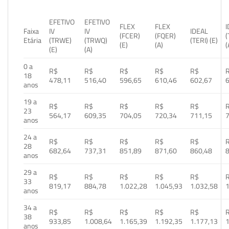
EFETIVO
EFETIVO
FLEX
FLEX
Faixa
IV
IV
IDEAL
(FCER)
(FQER)
(
Etária
(TRWE)
(TRWQ)
(TERI) (E)
(E)
(A)
(
(E)
(A)
0 a
R$
R$
R$
R$
R$
18
478,11
516,40
596,65
610,46
602,67
anos
19 a
R$
R$
R$
R$
R$
23
564,17
609,35
704,05
720,34
711,15
anos
24 a
R$
R$
R$
R$
R$
28
682,64
737,31
851,89
871,60
860,48
anos
29 a
R$
R$
R$
R$
R$
33
819,17
884,78
1.022,28
1.045,93
1.032,58
1
anos
34 a
R$
R$
R$
R$
R$
38
933,85
1.008,64
1.165,39
1.192,35
1.177,13
1
anos