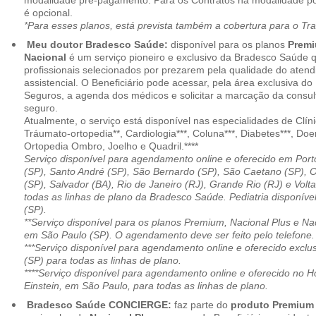
modalidade pré-pagamento. Para os Contratos na modalidade pó
é opcional.
*Para esses planos, está prevista também a cobertura para o Tr
Meu doutor Bradesco Saúde:
disponível para os planos
Premi
Nacional
é um serviço pioneiro e exclusivo da Bradesco Saúde 
profissionais selecionados por prezarem pela qualidade do aten
assistencial. O Beneficiário pode acessar, pela área exclusiva do
Seguros, a agenda dos médicos e solicitar a marcação da consult
seguro.
Atualmente, o serviço está disponível nas especialidades de Clíni
Tráumato-ortopedia**, Cardiologia***, Coluna***, Diabetes***, Do
Ortopedia Ombro, Joelho e Quadril.****
Serviço disponível para agendamento online e oferecido em Port
(SP), Santo André (SP), São Bernardo (SP), São Caetano (SP), 
(SP), Salvador (BA), Rio de Janeiro (RJ), Grande Rio (RJ) e Vol
todas as linhas de plano da Bradesco Saúde. Pediatria disponí
(SP).
**Serviço disponível para os planos Premium, Nacional Plus e Na
em São Paulo (SP). O agendamento deve ser feito pelo telefone.
***Serviço disponível para agendamento online e oferecido excl
(SP) para todas as linhas de plano.
****Serviço disponível para agendamento online e oferecido no Hosp
Einstein, em São Paulo, para todas as linhas de plano.
Bradesco Saúde CONCIERGE:
faz parte do
produto Premiu