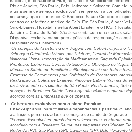
nacional, e do
Nacional Plus
, no caso de Beneficiários resident
Rio de Janeiro, São Paulo, Belo Horizonte e Salvador. Com ele, o
a uma série de serviços exclusivos*, sempre com a comodidade, 
segurança que ele merece. O Bradesco Saúde Concierge disponib
centros de referência médica do País. Em São Paulo, é possível 
Sírio-Libanês, Hospital Israelita Albert Einstein e o HCor (Hospit
Janeiro, a Casa de Saúde São José conta com uma dessas salas
Disponível exclusivamente para apólices de segmentação comple
Hospitalar com Obstetrícia).
*Os serviços de Assistência em Viagem com Cobertura para o Tr
Schengen,Orientação Médica por Telefone, Central de Marcação
Welcome Home, Importação de Medicamentos, Segunda Opinião 
Prontuário Eletrônico, Central de Suporte à Obtenção de Vagas, 
Médicas e Saúde em Equilíbrio estão disponíveis em todo o territó
Expressa de Documentos para Solicitação de Reembolso, Atend
Realização ou Coleta de Exames, Welcome Baby e Vacinas do Via
exclusivamente nas cidades de São Paulo, Rio de Janeiro, Belo H
serviços do Bradesco Saúde Concierge são válidos enquanto vig
acordos com as Empresas que os operam.
Coberturas exclusivas para o plano Premium
:
Check-up*
anual para titulares e dependentes a partir de 29 ano
avaliações personalizadas da condição de saúde do Segurado;
*Serviço disponível em prestadores selecionados, conforme prot
acordado com a Bradesco Saúde, nas seguintes localidades: Rio 
Redonda (RJ), São Paulo (SP), Campinas (SP), Belo Horizonte (M