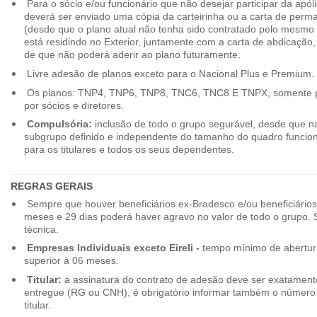
Para o sócio e/ou funcionário que não desejar participar da apól
deverá ser enviado uma cópia da carteirinha ou a carta de perma
(desde que o plano atual não tenha sido contratado pelo mesmo
está residindo no Exterior, juntamente com a carta de abdicação,
de que não poderá aderir ao plano futuramente.
Livre adesão de planos exceto para o Nacional Plus e Premium.
Os planos: TNP4, TNP6, TNP8, TNC6, TNC8 E TNPX, somente p
por sócios e diretores.
Compulsória:
inclusão de todo o grupo segurável, desde que na
subgrupo definido e independente do tamanho do quadro funciona
para os titulares e todos os seus dependentes.
REGRAS GERAIS
Sempre que houver beneficiários ex-Bradesco e/ou beneficiário
meses e 29 dias poderá haver agravo no valor de todo o grupo. So
técnica.
Empresas Individuais exceto Eireli -
tempo mínimo de abertura
superior à 06 meses.
Titular:
a assinatura do contrato de adesão deve ser exatament
entregue (RG ou CNH), é obrigatório informar também o número 
titular.