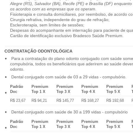
Alegre (RS), Salvador (BA), Recife (PE) e Brasília (DF) enquanto
os acordos com as empresas que os operam.
Fisioterapia e consulta domiciliares, por reembolso, de acordo co
Cirurgia refrativa, independente do grau de refração;
Escleroterapia, sem limites de sessões;
Despesas do acompanhante em internação para paciente de qua
Cartão de identificação exclusivo Bradesco Saúde Premium.
CONTRATAÇÃO ODONTOLÓGICA
Para a contratação do plano odonto conjugado com saúde some
compulsória, todos os beneficiários que aderirem ao saúde dev
odonto.
Dental conjugado com saúde de 03 a 29 vidas - compulsório.
Padrão
Premium
Premium
Premium
Premium
Doc
Top 1 X
Top 3 X
Top 4 X
Top 5 X
R$ 23,67
R$ 94,21
R$ 145,77
R$ 168,27
R$ 192,68
Dental conjugado com saúde de 30 a 199 vidas - compulsório
Padrão
Premium
Premium
Premium
Premium
Doc
Top 1 X
Top 3 X
Top 4 X
Top 5 X