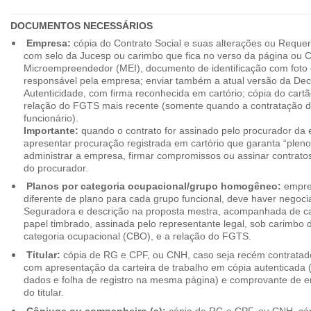
DOCUMENTOS NECESSÁRIOS
Empresa:
cópia do Contrato Social e suas alterações ou Reque
com selo da Jucesp ou carimbo que fica no verso da página ou Ce
Microempreendedor (MEI), documento de identificação com foto 
responsável pela empresa; enviar também a atual versão da Dec
Autenticidade, com firma reconhecida em cartório; cópia do cart
relação do FGTS mais recente (somente quando a contratação d
funcionário).
Importante:
quando o contrato for assinado pelo procurador da
apresentar procuração registrada em cartório que garanta “plen
administrar a empresa, firmar compromissos ou assinar contrat
do procurador.
Planos por categoria ocupacional/grupo homogêneo:
empres
diferente de plano para cada grupo funcional, deve haver negoc
Seguradora e descrição na proposta mestra, acompanhada de c
papel timbrado, assinada pelo representante legal, sob carimbo d
categoria ocupacional (CBO), e a relação do FGTS.
Titular:
cópia de RG e CPF, ou CNH, caso seja recém contrata
com apresentação da carteira de trabalho em cópia autenticada (f
dados e folha de registro na mesma página) e comprovante de 
do titular.
Cônjuge ou companheiro (a):
cópia de RG e CPF, ou CNH, cóp