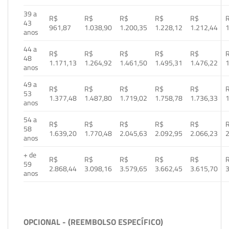
39 a
R$
R$
R$
R$
R$
43
961,87
1.038,90
1.200,35
1.228,12
1.212,44
1
anos
44 a
R$
R$
R$
R$
R$
48
1.171,13
1.264,92
1.461,50
1.495,31
1.476,22
1
anos
49 a
R$
R$
R$
R$
R$
53
1.377,48
1.487,80
1.719,02
1.758,78
1.736,33
1
anos
54 a
R$
R$
R$
R$
R$
58
1.639,20
1.770,48
2.045,63
2.092,95
2.066,23
2
anos
+ de
R$
R$
R$
R$
R$
59
2.868,44
3.098,16
3.579,65
3.662,45
3.615,70
3
anos
OPCIONAL - (REEMBOLSO ESPECÍFICO)