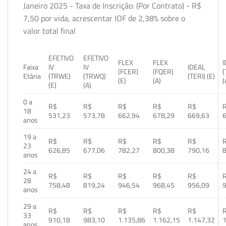
Janeiro 2025 - Taxa de Inscrição: (Por Contrato) - R$
7,50 por vida, acrescentar IOF de 2,38% sobre o
valor total final
EFETIVO
EFETIVO
FLEX
FLEX
Faixa
IV
IV
IDEAL
(FCER)
(FQER)
(
Etária
(TRWE)
(TRWQ)
(TERI) (E)
(E)
(A)
(
(E)
(A)
0 a
R$
R$
R$
R$
R$
18
531,23
573,78
662,94
678,29
669,63
anos
19 a
R$
R$
R$
R$
R$
23
626,85
677,06
782,27
800,38
790,16
anos
24 a
R$
R$
R$
R$
R$
28
758,48
819,24
946,54
968,45
956,09
anos
29 a
R$
R$
R$
R$
R$
33
910,18
983,10
1.135,86
1.162,15
1.147,32
1
anos