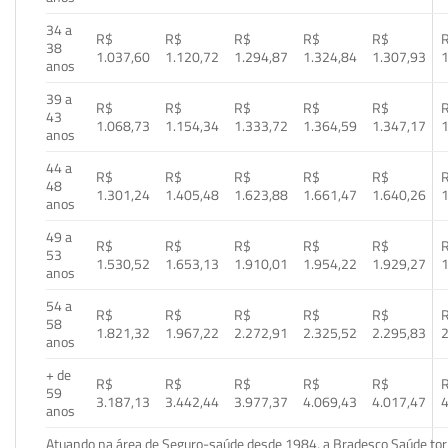
34 a
R$
R$
R$
R$
R$
38
1.037,60
1.120,72
1.294,87
1.324,84
1.307,93
1
anos
39 a
R$
R$
R$
R$
R$
43
1.068,73
1.154,34
1.333,72
1.364,59
1.347,17
1
anos
44 a
R$
R$
R$
R$
R$
48
1.301,24
1.405,48
1.623,88
1.661,47
1.640,26
1
anos
49 a
R$
R$
R$
R$
R$
53
1.530,52
1.653,13
1.910,01
1.954,22
1.929,27
1
anos
54 a
R$
R$
R$
R$
R$
58
1.821,32
1.967,22
2.272,91
2.325,52
2.295,83
2
anos
+ de
R$
R$
R$
R$
R$
59
3.187,13
3.442,44
3.977,37
4.069,43
4.017,47
4
anos
Atuando na área de Seguro-saúde desde 1984, a Bradesco Saúde torn