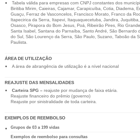
Tabela válida para empresas com CNPJ constantes dos município
Biritiba Mirim, Caieiras, Cajamar, Carapicuíba, Cotia, Diadema,
Guaçu, Ferraz de Vasconcelos, Francisco Morato, Franco da Ro
Itapecirica da Serra, Itapevi, Itaquaquecetuba, Jandira, Juquitiba
Osasco, Pirapora do Bom Jesus, Poá, Ribeirão Pires, Rio Grande
Santa Isabel, Santana do Parnaíba, Santo André, São Bernardo
do Sul, São Lourenço da Serra, São Paulo, Suzano, Taboão da 
Paulista.
ÁREA DE UTILIZAÇÃO
A área de abrangência de utilização é a nível nacional
REAJUSTE DAS MENSALIDADES
Carteira SPG –
reajuste por mudança de faixa etária.
Reajuste financeiro do prêmio (governo)
Reajuste por sinistralidade de toda carteira.
EXEMPLOS DE REEMBOLSO
Grupos de 03 a 199 vidas
Exemplos de reembolso para consultas