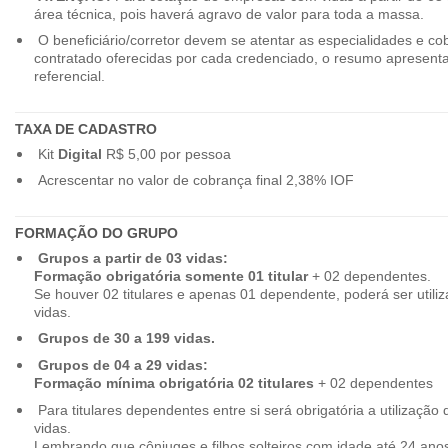
área técnica, pois haverá agravo de valor para toda a massa.
O beneficiário/corretor devem se atentar as especialidades e co
contratado oferecidas por cada credenciado, o resumo apresenta
referencial.
TAXA DE CADASTRO
Kit
Digital
R$ 5,00 por pessoa
Acrescentar no valor de cobrança final 2,38% IOF
FORMAÇÃO DO GRUPO
Grupos a partir de 03 vidas:
Formação obrigatória somente 01 titular
+ 02 dependentes.
Se houver 02 titulares e apenas 01 dependente, poderá ser utiliz
vidas.
Grupos de 30 a 199 vidas.
Grupos de 04 a 29 vidas:
Formação mínima obrigatória 02 titulares
+ 02 dependentes
Para titulares dependentes entre si será obrigatória a utilização d
vidas.
Lembrando que cônjuges e filhos solteiros com idade até 24 ano