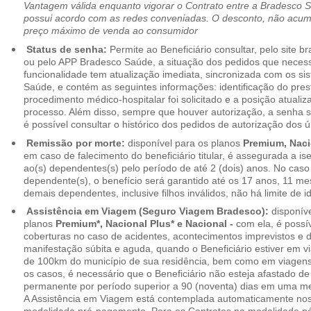
Vantagem válida enquanto vigorar o Contrato entre a Bradesco 
possui acordo com as redes conveniadas. O desconto, não acumul
preço máximo de venda ao consumidor
Status de senha:
Permite ao Beneficiário consultar, pelo site 
ou pelo APP Bradesco Saúde, a situação dos pedidos que necess
funcionalidade tem atualização imediata, sincronizada com os s
Saúde, e contém as seguintes informações: identificação do pres
procedimento médico-hospitalar foi solicitado e a posição atuali
processo. Além disso, sempre que houver autorização, a senha
é possível consultar o histórico dos pedidos de autorização dos ú
Remissão por morte:
disponível para os planos
Premium, Naci
em caso de falecimento do beneficiário titular, é assegurada a 
ao(s) dependentes(s) pelo período de até 2 (dois) anos. No caso 
dependente(s), o benefício será garantido até os 17 anos, 11 me
demais dependentes, inclusive filhos inválidos, não há limite de i
Assistência em Viagem (Seguro Viagem Bradesco):
disponíve
planos
Premium*, Nacional Plus* e Nacional -
com ela, é possí
coberturas no caso de acidentes, acontecimentos imprevistos e
manifestação súbita e aguda, quando o Beneficiário estiver em v
de 100km do município de sua residência, bem como em viagens
os casos, é necessário que o Beneficiário não esteja afastado de
permanente por período superior a 90 (noventa) dias em uma 
A Assistência em Viagem está contemplada automaticamente nos