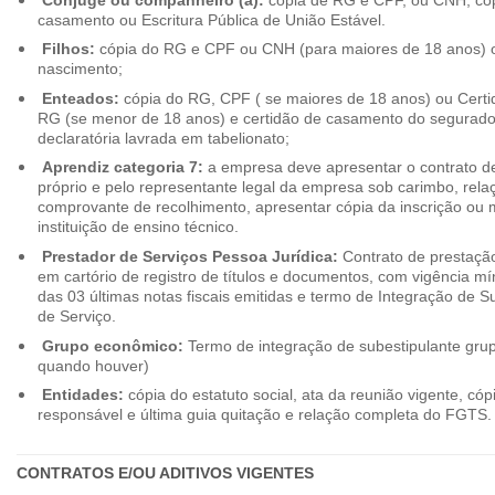
casamento ou Escritura Pública de União Estável.
Filhos:
cópia do RG e CPF ou CNH (para maiores de 18 anos) o
nascimento;
Enteados:
cópia do RG, CPF ( se maiores de 18 anos) ou Cert
RG (se menor de 18 anos) e certidão de casamento do segurado t
declaratória lavrada em tabelionato;
Aprendiz categoria 7:
a empresa deve apresentar o contrato de
próprio e pelo representante legal da empresa sob carimbo, rel
comprovante de recolhimento, apresentar cópia da inscrição ou 
instituição de ensino técnico.
Prestador de Serviços Pessoa Jurídica:
Contrato de prestação
em cartório de registro de títulos e documentos, com vigência m
das 03 últimas notas fiscais emitidas e termo de Integração de S
de Serviço.
Grupo econômico:
Termo de integração de subestipulante gr
quando houver)
Entidades:
cópia do estatuto social, ata da reunião vigente, c
responsável e última guia quitação e relação completa do FGTS.
CONTRATOS E/OU ADITIVOS VIGENTES