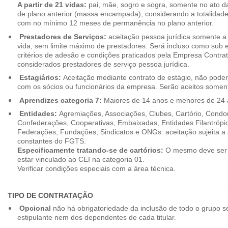
A partir de 21 vidas:
pai, mãe, sogro e sogra, somente no ato d
de plano anterior (massa encampada), considerando a totalidade
com no mínimo 12 meses de permanência no plano anterior.
Prestadores de Serviços:
aceitação pessoa jurídica somente a pa
vida, sem limite máximo de prestadores. Será incluso como sub e
critérios de adesão e condições praticados pela Empresa Contra
considerados prestadores de serviço pessoa jurídica.
Estagiários:
Aceitação mediante contrato de estágio, não poderão
com os sócios ou funcionários da empresa. Serão aceitos somente
Aprendizes categoria 7:
Maiores de 14 anos e menores de 24 
Entidades:
Agremiações, Associações, Clubes, Cartório, Condo
Confederações, Cooperativas, Embaixadas, Entidades Filantrópic
Federações, Fundações, Sindicatos e ONGs: aceitação sujeita a a
constantes do FGTS.
Especificamente tratando-se de cartórios:
O mesmo deve ser 
estar vinculado ao CEI na categoria 01.
Verificar condições especiais com a área técnica.
TIPO DE CONTRATAÇÃO
Opcional
não há obrigatoriedade da inclusão de todo o grupo s
estipulante nem dos dependentes de cada titular.