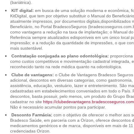
(bariátrica).
KIT digital:
em busca de uma solução moderna e econômica, foi
KitDigital, que tem por objetivo substituir o Manual do Beneficiári
atualmente impressos, por documentos digitais,disponibilizados 
Beneficiário, no Portal BradescoSeguros (bradescoseguros.com.br
como vantagens a redução na taxa de implantação; o Manual do B
Referência sempre atualizados edisponíveis em um único local p
impressão; e a redução da quantidade de impressões, o que cont
mais sustentável.
Contratação conjugada ao plano odontológica:
proporciona 
como custos competitivos e movimentação cadastral integrada,
reconhecido tanto na rede médica quanto na odontológica.
Clube de vantagens:
o Clube de Vantagens Bradesco Seguros 
adicional, descontos em diversas categorias, como gastronomia, 
assistência, educação, vestuário, lazer e entretenimento. São ma
cadastradas em estabelecimentos conveniados em todo o País. P
descontos, basta possuir, pelo menos, um produto do Grupo Bra
cadastrar no site
https://clubedevantagens.bradescoseguros.com
Não é necessário acumular pontos para participar.
Desconto Farmácia:
com o objetivo de oferecer o melhor aos se
Bradesco Saúde, em parceria com a Orizon, oferece descontos 
medicamentos genéricos e de marca, disponíveis em mais de 11 
credenciadas Orizon.