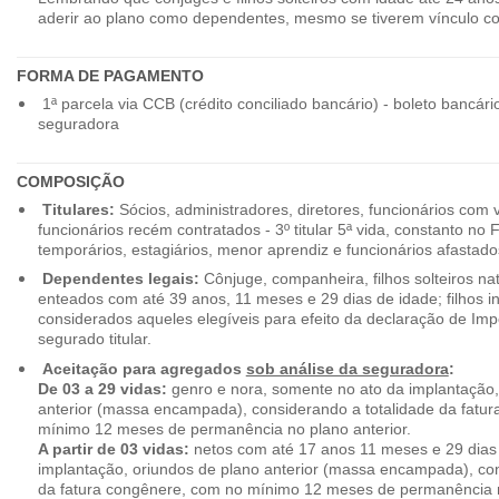
aderir ao plano como dependentes, mesmo se tiverem vínculo c
FORMA DE PAGAMENTO
1ª parcela via CCB (crédito conciliado bancário) - boleto bancári
seguradora
COMPOSIÇÃO
Titulares:
Sócios, administradores, diretores, funcionários com 
funcionários recém contratados - 3º titular 5ª vida, constanto no
temporários, estagiários, menor aprendiz e funcionários afastado
Dependentes legais:
Cônjuge, companheira, filhos solteiros nat
enteados com até 39 anos, 11 meses e 29 dias de idade; filhos in
considerados aqueles elegíveis para efeito da declaração de Im
segurado titular.
Aceitação para agregados
sob análise da seguradora
:
De 03 a 29 vidas:
genro e nora, somente no ato da implantação,
anterior (massa encampada), considerando a totalidade da fatu
mínimo 12 meses de permanência no plano anterior.
A partir de 03 vidas:
netos com até 17 anos 11 meses e 29 dias
implantação, oriundos de plano anterior (massa encampada), con
da fatura congênere, com no mínimo 12 meses de permanência n