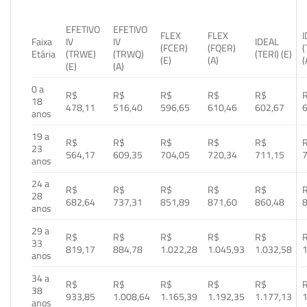
EFETIVO
EFETIVO
FLEX
FLEX
Faixa
IV
IV
IDEAL
(FCER)
(FQER)
(
Etária
(TRWE)
(TRWQ)
(TERI) (E)
(E)
(A)
(
(E)
(A)
0 a
R$
R$
R$
R$
R$
18
478,11
516,40
596,65
610,46
602,67
anos
19 a
R$
R$
R$
R$
R$
23
564,17
609,35
704,05
720,34
711,15
anos
24 a
R$
R$
R$
R$
R$
28
682,64
737,31
851,89
871,60
860,48
anos
29 a
R$
R$
R$
R$
R$
33
819,17
884,78
1.022,28
1.045,93
1.032,58
1
anos
34 a
R$
R$
R$
R$
R$
38
933,85
1.008,64
1.165,39
1.192,35
1.177,13
1
anos