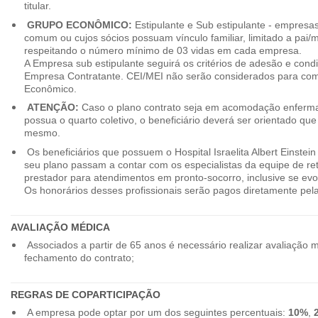
titular.
GRUPO ECONÔMICO:
Estipulante e Sub estipulante - empres
comum ou cujos sócios possuam vínculo familiar, limitado a pai/mã
respeitando o número mínimo de 03 vidas em cada empresa.
A Empresa sub estipulante seguirá os critérios de adesão e cond
Empresa Contratante. CEI/MEI não serão considerados para co
Econômico.
ATENÇÃO:
Caso o plano contrato seja em acomodação enferma
possua o quarto coletivo, o beneficiário deverá ser orientado qu
mesmo.
Os beneficiários que possuem o Hospital Israelita Albert Einstein
seu plano passam a contar com os especialistas da equipe de r
prestador para atendimentos em pronto-socorro, inclusive se evo
Os honorários desses profissionais serão pagos diretamente pe
AVALIAÇÃO MÉDICA
Associados a partir de 65 anos é necessário realizar avaliação 
fechamento do contrato;
REGRAS DE COPARTICIPAÇÃO
A empresa pode optar por um dos seguintes percentuais:
10%
,