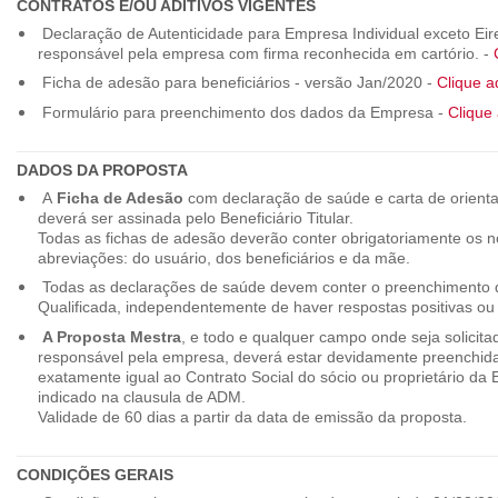
CONTRATOS E/OU ADITIVOS VIGENTES
Declaração de Autenticidade para Empresa Individual exceto Eirel
responsável pela empresa com firma reconhecida em cartório. -
Ficha de adesão para beneficiários - versão Jan/2020 -
Clique a
Formulário para preenchimento dos dados da Empresa -
Clique 
DADOS DA PROPOSTA
A
Ficha de Adesão
com declaração de saúde e carta de orienta
deverá ser assinada pelo Beneficiário Titular.
Todas as fichas de adesão deverão conter obrigatoriamente os
abreviações: do usuário, dos beneficiários e da mãe.
Todas as declarações de saúde devem conter o preenchimento do
Qualificada, independentemente de haver respostas positivas ou
A Proposta Mestra
, e todo e qualquer campo onde seja solicita
responsável pela empresa, deverá estar devidamente preenchid
exatamente igual ao Contrato Social do sócio ou proprietário da
indicado na clausula de ADM.
Validade de 60 dias a partir da data de emissão da proposta.
CONDIÇÕES GERAIS