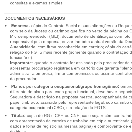
consultas e exames simples.
DOCUMENTOS NECESSÁRIOS
Empresa:
cópia do Contrato Social e suas alterações ou Reque
com selo da Jucesp ou carimbo que fica no verso da página ou Ce
Microempreendedor (MEI), documento de identificação com foto 
responsável pela empresa; enviar também a atual versão da Dec
Autenticidade, com firma reconhecida em cartório; cópia do cart
relação do FGTS mais recente (somente quando a contratação d
funcionário).
Importante:
quando o contrato for assinado pelo procurador da
apresentar procuração registrada em cartório que garanta “plen
administrar a empresa, firmar compromissos ou assinar contrat
do procurador.
Planos por categoria ocupacional/grupo homogêneo:
empres
diferente de plano para cada grupo funcional, deve haver negoc
Seguradora e descrição na proposta mestra, acompanhada de c
papel timbrado, assinada pelo representante legal, sob carimbo d
categoria ocupacional (CBO), e a relação do FGTS.
Titular:
cópia de RG e CPF, ou CNH, caso seja recém contrata
com apresentação da carteira de trabalho em cópia autenticada (f
dados e folha de registro na mesma página) e comprovante de 
do titular.