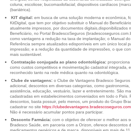
coluna; escoliose; bucomaxilofacial; dispositivos cardíacos (mar
(bariátrica).
KIT digital:
em busca de uma solução moderna e econômica, foi
KitDigital, que tem por objetivo substituir o Manual do Beneficiári
atualmente impressos, por documentos digitais,disponibilizados 
Beneficiário, no Portal BradescoSeguros (bradescoseguros.com.br
como vantagens a redução na taxa de implantação; o Manual do B
Referência sempre atualizados edisponíveis em um único local p
impressão; e a redução da quantidade de impressões, o que cont
mais sustentável.
Contratação conjugada ao plano odontológica:
proporciona 
como custos competitivos e movimentação cadastral integrada,
reconhecido tanto na rede médica quanto na odontológica.
Clube de vantagens:
o Clube de Vantagens Bradesco Seguros 
adicional, descontos em diversas categorias, como gastronomia, 
assistência, educação, vestuário, lazer e entretenimento. São ma
cadastradas em estabelecimentos conveniados em todo o País. P
descontos, basta possuir, pelo menos, um produto do Grupo Bra
cadastrar no site
https://clubedevantagens.bradescoseguros.com
Não é necessário acumular pontos para participar.
Desconto Farmácia:
com o objetivo de oferecer o melhor aos se
Bradesco Saúde, em parceria com a Orizon, oferece descontos 
medicamentos genéricos e de marca, disponíveis em mais de 11 