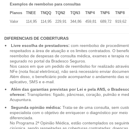
Exemplos de reembolso para consultas
Planos
TNEE
TNQQ
TQN2
TQN3
TNP4
TNP6
TNP8
Valor
114,95
114,95
229,91
344,86
459,81
689,72
919,62
DIFERENCIAIS DE COBERTURAS
Livre escolha de prestadores:
com reembolso de procedimento
respeitados a área de atuação e os limites contratados. O benefici
reembolso de despesas de consulta médica, exames e terapia na
segurado no portal da Bradesco Seguros.
Nos casos em que um pedido de reembolso for realizado através
NFe (nota fiscal eletrônica), não será necessário enviar document
Além disso, o beneficiário pode acompanhar o andamento das soli
aplicativo, SMS e e-mail.
Além das garantias previstas por Lei e pela ANS, o Brades
oferece:
Transplantes: fígado, pâncreas, coração, pulmão e me
Acupuntura.
Segunda opinião médica:
Trata-se de uma consulta, sem custo
especialista com o objetivo de enriquecer o diagnóstico por mei
diferenciada.
No Programa 2ª Opinião Médica, estão contemplados os seguint
cirúrgica, sendo respeitadas as coberturas contratadas: doenças