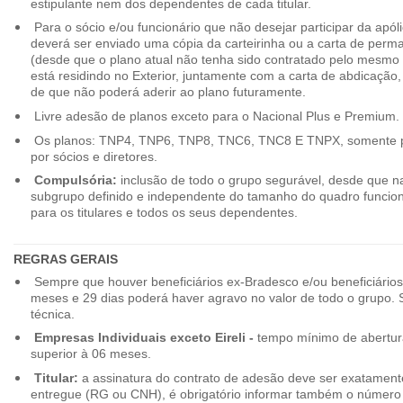
estipulante nem dos dependentes de cada titular.
Para o sócio e/ou funcionário que não desejar participar da apól
deverá ser enviado uma cópia da carteirinha ou a carta de perma
(desde que o plano atual não tenha sido contratado pelo mesmo
está residindo no Exterior, juntamente com a carta de abdicação,
de que não poderá aderir ao plano futuramente.
Livre adesão de planos exceto para o Nacional Plus e Premium.
Os planos: TNP4, TNP6, TNP8, TNC6, TNC8 E TNPX, somente p
por sócios e diretores.
Compulsória:
inclusão de todo o grupo segurável, desde que na
subgrupo definido e independente do tamanho do quadro funciona
para os titulares e todos os seus dependentes.
REGRAS GERAIS
Sempre que houver beneficiários ex-Bradesco e/ou beneficiário
meses e 29 dias poderá haver agravo no valor de todo o grupo. So
técnica.
Empresas Individuais exceto Eireli -
tempo mínimo de abertura
superior à 06 meses.
Titular:
a assinatura do contrato de adesão deve ser exatament
entregue (RG ou CNH), é obrigatório informar também o número 