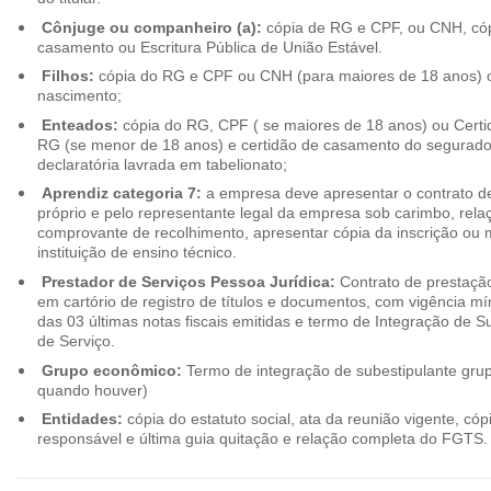
Cônjuge ou companheiro (a):
cópia de RG e CPF, ou CNH, cóp
casamento ou Escritura Pública de União Estável.
Filhos:
cópia do RG e CPF ou CNH (para maiores de 18 anos) o
nascimento;
Enteados:
cópia do RG, CPF ( se maiores de 18 anos) ou Cert
RG (se menor de 18 anos) e certidão de casamento do segurado t
declaratória lavrada em tabelionato;
Aprendiz categoria 7:
a empresa deve apresentar o contrato de
próprio e pelo representante legal da empresa sob carimbo, rel
comprovante de recolhimento, apresentar cópia da inscrição ou 
instituição de ensino técnico.
Prestador de Serviços Pessoa Jurídica:
Contrato de prestação
em cartório de registro de títulos e documentos, com vigência m
das 03 últimas notas fiscais emitidas e termo de Integração de S
de Serviço.
Grupo econômico:
Termo de integração de subestipulante gr
quando houver)
Entidades:
cópia do estatuto social, ata da reunião vigente, c
responsável e última guia quitação e relação completa do FGTS.