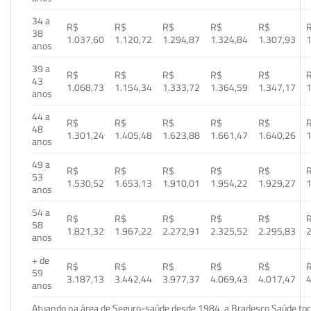
34 a
R$
R$
R$
R$
R$
38
1.037,60
1.120,72
1.294,87
1.324,84
1.307,93
1
anos
39 a
R$
R$
R$
R$
R$
43
1.068,73
1.154,34
1.333,72
1.364,59
1.347,17
1
anos
44 a
R$
R$
R$
R$
R$
48
1.301,24
1.405,48
1.623,88
1.661,47
1.640,26
1
anos
49 a
R$
R$
R$
R$
R$
53
1.530,52
1.653,13
1.910,01
1.954,22
1.929,27
1
anos
54 a
R$
R$
R$
R$
R$
58
1.821,32
1.967,22
2.272,91
2.325,52
2.295,83
2
anos
+ de
R$
R$
R$
R$
R$
59
3.187,13
3.442,44
3.977,37
4.069,43
4.017,47
4
anos
Atuando na área de Seguro-saúde desde 1984, a Bradesco Saúde torn