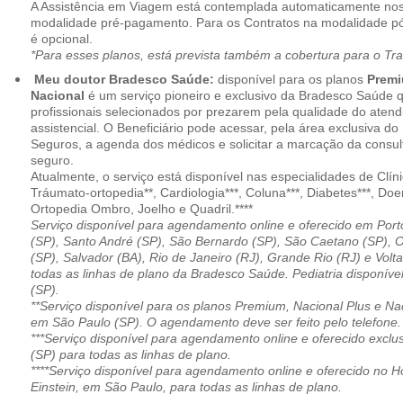
A Assistência em Viagem está contemplada automaticamente nos
modalidade pré-pagamento. Para os Contratos na modalidade pó
é opcional.
*Para esses planos, está prevista também a cobertura para o Tr
Meu doutor Bradesco Saúde:
disponível para os planos
Premi
Nacional
é um serviço pioneiro e exclusivo da Bradesco Saúde 
profissionais selecionados por prezarem pela qualidade do aten
assistencial. O Beneficiário pode acessar, pela área exclusiva do
Seguros, a agenda dos médicos e solicitar a marcação da consult
seguro.
Atualmente, o serviço está disponível nas especialidades de Clíni
Tráumato-ortopedia**, Cardiologia***, Coluna***, Diabetes***, Do
Ortopedia Ombro, Joelho e Quadril.****
Serviço disponível para agendamento online e oferecido em Port
(SP), Santo André (SP), São Bernardo (SP), São Caetano (SP), 
(SP), Salvador (BA), Rio de Janeiro (RJ), Grande Rio (RJ) e Vol
todas as linhas de plano da Bradesco Saúde. Pediatria disponí
(SP).
**Serviço disponível para os planos Premium, Nacional Plus e Na
em São Paulo (SP). O agendamento deve ser feito pelo telefone.
***Serviço disponível para agendamento online e oferecido excl
(SP) para todas as linhas de plano.
****Serviço disponível para agendamento online e oferecido no Hosp
Einstein, em São Paulo, para todas as linhas de plano.