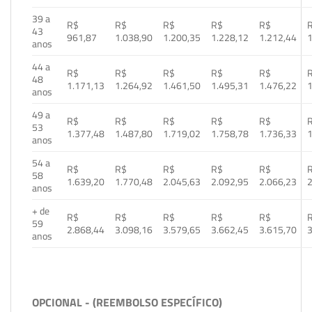
39 a
R$
R$
R$
R$
R$
43
961,87
1.038,90
1.200,35
1.228,12
1.212,44
1
anos
44 a
R$
R$
R$
R$
R$
48
1.171,13
1.264,92
1.461,50
1.495,31
1.476,22
1
anos
49 a
R$
R$
R$
R$
R$
53
1.377,48
1.487,80
1.719,02
1.758,78
1.736,33
1
anos
54 a
R$
R$
R$
R$
R$
58
1.639,20
1.770,48
2.045,63
2.092,95
2.066,23
2
anos
+ de
R$
R$
R$
R$
R$
59
2.868,44
3.098,16
3.579,65
3.662,45
3.615,70
3
anos
OPCIONAL - (REEMBOLSO ESPECÍFICO)