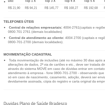
Doc
Top 1 X
Top 3 X
Top 4 X
Top 5 X
R$ 21,90
R$ 94,21
R$ 145,77
R$ 168,27
R$ 192,68
TELEFONES ÚTEIS
Central de relações empresariais:
4004-2761(capitais e regiõe
0800.701 2761 (demais localidades)
Central de atendimento ao cliente:
4004 2700 (capitais e regi
0800-701-2700 (demais localidades).
MOVIMENTAÇÃO CADASTRAL
Toda movimentação de inclusões (até no máximo 30 dias após a
alterações de dados, 2ª via de cartões e etc., deve ser tratada 
através do sistema MOVE em caso de dúvidas entrar em contato
atendimento à empresa - fone 0800-701-2700 - observando que 
só em caso de nascimento, casamento, adoção, deverá ser envia
devidamente assinada, cópia do registro e carta original da empr
Duvidas Plano de Saúde Bradesco