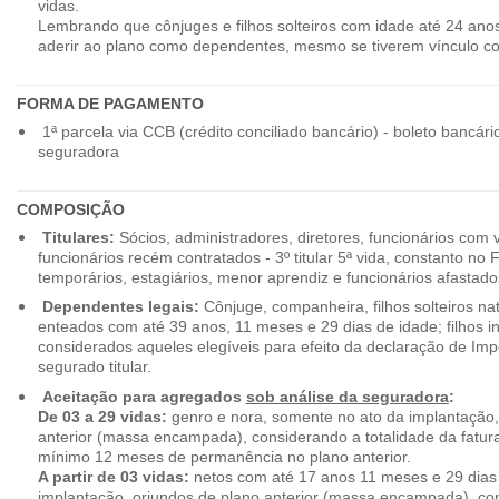
vidas.
Lembrando que cônjuges e filhos solteiros com idade até 24 ano
aderir ao plano como dependentes, mesmo se tiverem vínculo c
FORMA DE PAGAMENTO
1ª parcela via CCB (crédito conciliado bancário) - boleto bancári
seguradora
COMPOSIÇÃO
Titulares:
Sócios, administradores, diretores, funcionários com 
funcionários recém contratados - 3º titular 5ª vida, constanto no
temporários, estagiários, menor aprendiz e funcionários afastado
Dependentes legais:
Cônjuge, companheira, filhos solteiros nat
enteados com até 39 anos, 11 meses e 29 dias de idade; filhos in
considerados aqueles elegíveis para efeito da declaração de Im
segurado titular.
Aceitação para agregados
sob análise da seguradora
:
De 03 a 29 vidas:
genro e nora, somente no ato da implantação,
anterior (massa encampada), considerando a totalidade da fatu
mínimo 12 meses de permanência no plano anterior.
A partir de 03 vidas:
netos com até 17 anos 11 meses e 29 dias
implantação, oriundos de plano anterior (massa encampada), con