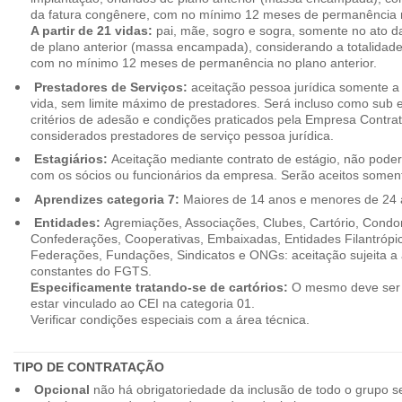
da fatura congênere, com no mínimo 12 meses de permanência n
A partir de 21 vidas:
pai, mãe, sogro e sogra, somente no ato d
de plano anterior (massa encampada), considerando a totalidade
com no mínimo 12 meses de permanência no plano anterior.
Prestadores de Serviços:
aceitação pessoa jurídica somente a pa
vida, sem limite máximo de prestadores. Será incluso como sub e
critérios de adesão e condições praticados pela Empresa Contra
considerados prestadores de serviço pessoa jurídica.
Estagiários:
Aceitação mediante contrato de estágio, não poderão
com os sócios ou funcionários da empresa. Serão aceitos somente
Aprendizes categoria 7:
Maiores de 14 anos e menores de 24 
Entidades:
Agremiações, Associações, Clubes, Cartório, Condo
Confederações, Cooperativas, Embaixadas, Entidades Filantrópic
Federações, Fundações, Sindicatos e ONGs: aceitação sujeita a a
constantes do FGTS.
Especificamente tratando-se de cartórios:
O mesmo deve ser 
estar vinculado ao CEI na categoria 01.
Verificar condições especiais com a área técnica.
TIPO DE CONTRATAÇÃO
Opcional
não há obrigatoriedade da inclusão de todo o grupo s