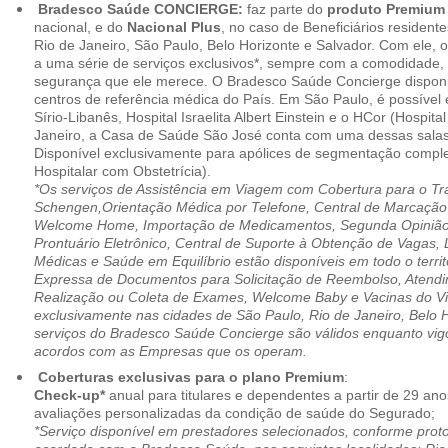
Bradesco Saúde CONCIERGE:
faz parte do
produto Premiu
nacional, e do
Nacional Plus
, no caso de Beneficiários resident
Rio de Janeiro, São Paulo, Belo Horizonte e Salvador. Com ele, o
a uma série de serviços exclusivos*, sempre com a comodidade, 
segurança que ele merece. O Bradesco Saúde Concierge disponib
centros de referência médica do País. Em São Paulo, é possível 
Sírio-Libanês, Hospital Israelita Albert Einstein e o HCor (Hospit
Janeiro, a Casa de Saúde São José conta com uma dessas salas
Disponível exclusivamente para apólices de segmentação comple
Hospitalar com Obstetrícia).
*Os serviços de Assistência em Viagem com Cobertura para o Tr
Schengen,Orientação Médica por Telefone, Central de Marcação
Welcome Home, Importação de Medicamentos, Segunda Opinião 
Prontuário Eletrônico, Central de Suporte à Obtenção de Vagas, 
Médicas e Saúde em Equilíbrio estão disponíveis em todo o territó
Expressa de Documentos para Solicitação de Reembolso, Atend
Realização ou Coleta de Exames, Welcome Baby e Vacinas do Via
exclusivamente nas cidades de São Paulo, Rio de Janeiro, Belo H
serviços do Bradesco Saúde Concierge são válidos enquanto vig
acordos com as Empresas que os operam.
Coberturas exclusivas para o plano Premium
:
Check-up*
anual para titulares e dependentes a partir de 29 ano
avaliações personalizadas da condição de saúde do Segurado;
*Serviço disponível em prestadores selecionados, conforme prot