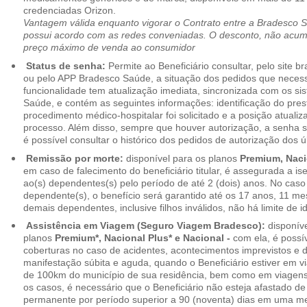
credenciadas Orizon.
Vantagem válida enquanto vigorar o Contrato entre a Bradesco 
possui acordo com as redes conveniadas. O desconto, não acumul
preço máximo de venda ao consumidor
Status de senha:
Permite ao Beneficiário consultar, pelo site 
ou pelo APP Bradesco Saúde, a situação dos pedidos que necess
funcionalidade tem atualização imediata, sincronizada com os s
Saúde, e contém as seguintes informações: identificação do pres
procedimento médico-hospitalar foi solicitado e a posição atuali
processo. Além disso, sempre que houver autorização, a senha
é possível consultar o histórico dos pedidos de autorização dos ú
Remissão por morte:
disponível para os planos
Premium, Naci
em caso de falecimento do beneficiário titular, é assegurada a 
ao(s) dependentes(s) pelo período de até 2 (dois) anos. No caso 
dependente(s), o benefício será garantido até os 17 anos, 11 me
demais dependentes, inclusive filhos inválidos, não há limite de i
Assistência em Viagem (Seguro Viagem Bradesco):
disponíve
planos
Premium*, Nacional Plus* e Nacional -
com ela, é possí
coberturas no caso de acidentes, acontecimentos imprevistos e
manifestação súbita e aguda, quando o Beneficiário estiver em v
de 100km do município de sua residência, bem como em viagens
os casos, é necessário que o Beneficiário não esteja afastado de
permanente por período superior a 90 (noventa) dias em uma 