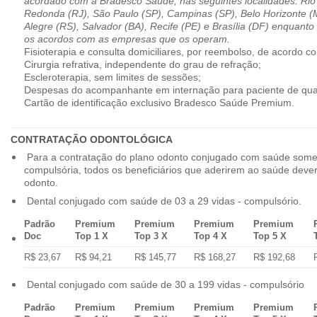
acordado com a Bradesco Saúde, nas seguintes localidades: Rio 
Redonda (RJ), São Paulo (SP), Campinas (SP), Belo Horizonte (M
Alegre (RS), Salvador (BA), Recife (PE) e Brasília (DF) enquanto
os acordos com as empresas que os operam.
Fisioterapia e consulta domiciliares, por reembolso, de acordo co
Cirurgia refrativa, independente do grau de refração;
Escleroterapia, sem limites de sessões;
Despesas do acompanhante em internação para paciente de qua
Cartão de identificação exclusivo Bradesco Saúde Premium.
CONTRATAÇÃO ODONTOLÓGICA
Para a contratação do plano odonto conjugado com saúde some
compulsória, todos os beneficiários que aderirem ao saúde dev
odonto.
Dental conjugado com saúde de 03 a 29 vidas - compulsório.
Padrão
Premium
Premium
Premium
Premium
Doc
Top 1 X
Top 3 X
Top 4 X
Top 5 X
R$ 23,67
R$ 94,21
R$ 145,77
R$ 168,27
R$ 192,68
Dental conjugado com saúde de 30 a 199 vidas - compulsório
Padrão
Premium
Premium
Premium
Premium