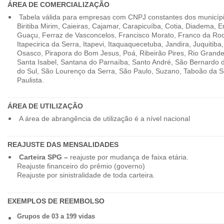
ÁREA DE COMERCIALIZAÇÃO
Tabela válida para empresas com CNPJ constantes dos município
Biritiba Mirim, Caieiras, Cajamar, Carapicuíba, Cotia, Diadema,
Guaçu, Ferraz de Vasconcelos, Francisco Morato, Franco da Ro
Itapecirica da Serra, Itapevi, Itaquaquecetuba, Jandira, Juquitiba
Osasco, Pirapora do Bom Jesus, Poá, Ribeirão Pires, Rio Grande
Santa Isabel, Santana do Parnaíba, Santo André, São Bernardo
do Sul, São Lourenço da Serra, São Paulo, Suzano, Taboão da 
Paulista.
ÁREA DE UTILIZAÇÃO
A área de abrangência de utilização é a nível nacional
REAJUSTE DAS MENSALIDADES
Carteira SPG –
reajuste por mudança de faixa etária.
Reajuste financeiro do prêmio (governo)
Reajuste por sinistralidade de toda carteira.
EXEMPLOS DE REEMBOLSO
Grupos de 03 a 199 vidas