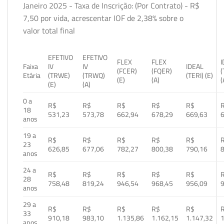
Janeiro 2025 - Taxa de Inscrição: (Por Contrato) - R$
7,50 por vida, acrescentar IOF de 2,38% sobre o
valor total final
EFETIVO
EFETIVO
FLEX
FLEX
Faixa
IV
IV
IDEAL
(FCER)
(FQER)
(
Etária
(TRWE)
(TRWQ)
(TERI) (E)
(E)
(A)
(
(E)
(A)
0 a
R$
R$
R$
R$
R$
18
531,23
573,78
662,94
678,29
669,63
anos
19 a
R$
R$
R$
R$
R$
23
626,85
677,06
782,27
800,38
790,16
anos
24 a
R$
R$
R$
R$
R$
28
758,48
819,24
946,54
968,45
956,09
anos
29 a
R$
R$
R$
R$
R$
33
910,18
983,10
1.135,86
1.162,15
1.147,32
1
anos