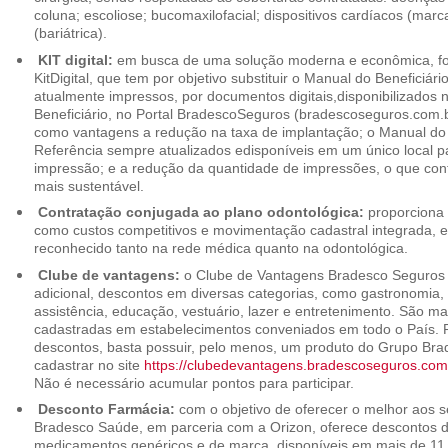
coluna; escoliose; bucomaxilofacial; dispositivos cardíacos (mar
(bariátrica).
KIT digital:
em busca de uma solução moderna e econômica, foi
KitDigital, que tem por objetivo substituir o Manual do Beneficiári
atualmente impressos, por documentos digitais,disponibilizados 
Beneficiário, no Portal BradescoSeguros (bradescoseguros.com.br
como vantagens a redução na taxa de implantação; o Manual do B
Referência sempre atualizados edisponíveis em um único local p
impressão; e a redução da quantidade de impressões, o que cont
mais sustentável.
Contratação conjugada ao plano odontológica:
proporciona 
como custos competitivos e movimentação cadastral integrada,
reconhecido tanto na rede médica quanto na odontológica.
Clube de vantagens:
o Clube de Vantagens Bradesco Seguros 
adicional, descontos em diversas categorias, como gastronomia, 
assistência, educação, vestuário, lazer e entretenimento. São ma
cadastradas em estabelecimentos conveniados em todo o País. P
descontos, basta possuir, pelo menos, um produto do Grupo Bra
cadastrar no site
https://clubedevantagens.bradescoseguros.com
Não é necessário acumular pontos para participar.
Desconto Farmácia:
com o objetivo de oferecer o melhor aos se
Bradesco Saúde, em parceria com a Orizon, oferece descontos 
medicamentos genéricos e de marca, disponíveis em mais de 11 