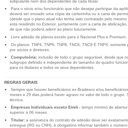
estipulante nem dos dependentes de cada titular.
Para o sócio e/ou funcionário que não desejar participar da apól
deverá ser enviado uma cópia da carteirinha ou a carta de perma
(desde que o plano atual não tenha sido contratado pelo mesmo
está residindo no Exterior, juntamente com a carta de abdicação,
de que não poderá aderir ao plano futuramente.
Livre adesão de planos exceto para o Nacional Plus e Premium.
Os planos: TNP4, TNP6, TNP8, TNC6, TNC8 E TNPX, somente p
por sócios e diretores.
Compulsória:
inclusão de todo o grupo segurável, desde que na
subgrupo definido e independente do tamanho do quadro funciona
para os titulares e todos os seus dependentes.
REGRAS GERAIS
Sempre que houver beneficiários ex-Bradesco e/ou beneficiário
meses e 29 dias poderá haver agravo no valor de todo o grupo. So
técnica.
Empresas Individuais exceto Eireli -
tempo mínimo de abertura
superior à 06 meses.
Titular:
a assinatura do contrato de adesão deve ser exatament
entregue (RG ou CNH), é obrigatório informar também o número 