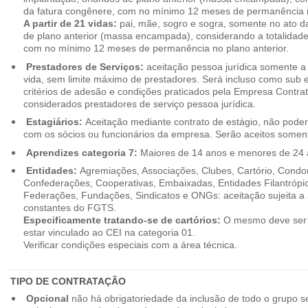
da fatura congênere, com no mínimo 12 meses de permanência n
A partir de 21 vidas:
pai, mãe, sogro e sogra, somente no ato d
de plano anterior (massa encampada), considerando a totalidade
com no mínimo 12 meses de permanência no plano anterior.
Prestadores de Serviços:
aceitação pessoa jurídica somente a pa
vida, sem limite máximo de prestadores. Será incluso como sub e
critérios de adesão e condições praticados pela Empresa Contra
considerados prestadores de serviço pessoa jurídica.
Estagiários:
Aceitação mediante contrato de estágio, não poderão
com os sócios ou funcionários da empresa. Serão aceitos somente
Aprendizes categoria 7:
Maiores de 14 anos e menores de 24 
Entidades:
Agremiações, Associações, Clubes, Cartório, Condo
Confederações, Cooperativas, Embaixadas, Entidades Filantrópic
Federações, Fundações, Sindicatos e ONGs: aceitação sujeita a a
constantes do FGTS.
Especificamente tratando-se de cartórios:
O mesmo deve ser 
estar vinculado ao CEI na categoria 01.
Verificar condições especiais com a área técnica.
TIPO DE CONTRATAÇÃO
Opcional
não há obrigatoriedade da inclusão de todo o grupo s