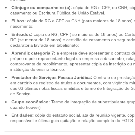
Cônjuge ou companheiro (a):
cópia de RG e CPF, ou CNH, cóp
casamento ou Escritura Pública de União Estável.
Filhos:
cópia do RG e CPF ou CNH (para maiores de 18 anos) o
nascimento;
Enteados:
cópia do RG, CPF ( se maiores de 18 anos) ou Cert
RG (se menor de 18 anos) e certidão de casamento do segurado t
declaratória lavrada em tabelionato;
Aprendiz categoria 7:
a empresa deve apresentar o contrato de
próprio e pelo representante legal da empresa sob carimbo, rel
comprovante de recolhimento, apresentar cópia da inscrição ou 
instituição de ensino técnico.
Prestador de Serviços Pessoa Jurídica:
Contrato de prestação
em cartório de registro de títulos e documentos, com vigência m
das 03 últimas notas fiscais emitidas e termo de Integração de S
de Serviço.
Grupo econômico:
Termo de integração de subestipulante gr
quando houver)
Entidades:
cópia do estatuto social, ata da reunião vigente, c
responsável e última guia quitação e relação completa do FGTS.