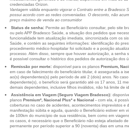
credenciadas Orizon.
Vantagem válida enquanto vigorar o Contrato entre a Bradesco 
possui acordo com as redes conveniadas. O desconto, não acumul
preço máximo de venda ao consumidor
Status de senha:
Permite ao Beneficiário consultar, pelo site 
ou pelo APP Bradesco Saúde, a situação dos pedidos que necess
funcionalidade tem atualização imediata, sincronizada com os s
Saúde, e contém as seguintes informações: identificação do pres
procedimento médico-hospitalar foi solicitado e a posição atuali
processo. Além disso, sempre que houver autorização, a senha
é possível consultar o histórico dos pedidos de autorização dos ú
Remissão por morte:
disponível para os planos
Premium, Naci
em caso de falecimento do beneficiário titular, é assegurada a 
ao(s) dependentes(s) pelo período de até 2 (dois) anos. No caso 
dependente(s), o benefício será garantido até os 17 anos, 11 me
demais dependentes, inclusive filhos inválidos, não há limite de i
Assistência em Viagem (Seguro Viagem Bradesco):
disponíve
planos
Premium*, Nacional Plus* e Nacional -
com ela, é possí
coberturas no caso de acidentes, acontecimentos imprevistos e
manifestação súbita e aguda, quando o Beneficiário estiver em v
de 100km do município de sua residência, bem como em viagens
os casos, é necessário que o Beneficiário não esteja afastado de
permanente por período superior a 90 (noventa) dias em uma 