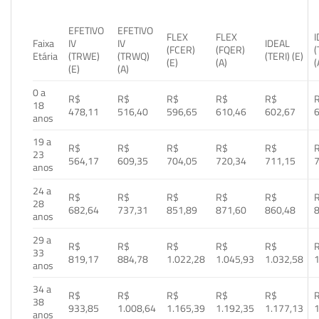
EFETIVO
EFETIVO
FLEX
FLEX
Faixa
IV
IV
IDEAL
(FCER)
(FQER)
(
Etária
(TRWE)
(TRWQ)
(TERI) (E)
(E)
(A)
(
(E)
(A)
0 a
R$
R$
R$
R$
R$
18
478,11
516,40
596,65
610,46
602,67
anos
19 a
R$
R$
R$
R$
R$
23
564,17
609,35
704,05
720,34
711,15
anos
24 a
R$
R$
R$
R$
R$
28
682,64
737,31
851,89
871,60
860,48
anos
29 a
R$
R$
R$
R$
R$
33
819,17
884,78
1.022,28
1.045,93
1.032,58
1
anos
34 a
R$
R$
R$
R$
R$
38
933,85
1.008,64
1.165,39
1.192,35
1.177,13
1
anos