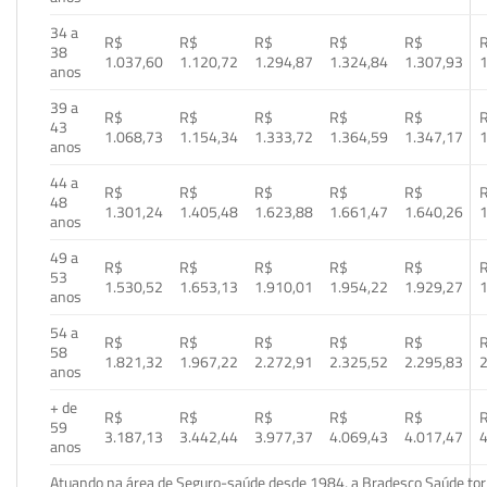
34 a
R$
R$
R$
R$
R$
38
1.037,60
1.120,72
1.294,87
1.324,84
1.307,93
1
anos
39 a
R$
R$
R$
R$
R$
43
1.068,73
1.154,34
1.333,72
1.364,59
1.347,17
1
anos
44 a
R$
R$
R$
R$
R$
48
1.301,24
1.405,48
1.623,88
1.661,47
1.640,26
1
anos
49 a
R$
R$
R$
R$
R$
53
1.530,52
1.653,13
1.910,01
1.954,22
1.929,27
1
anos
54 a
R$
R$
R$
R$
R$
58
1.821,32
1.967,22
2.272,91
2.325,52
2.295,83
2
anos
+ de
R$
R$
R$
R$
R$
59
3.187,13
3.442,44
3.977,37
4.069,43
4.017,47
4
anos
Atuando na área de Seguro-saúde desde 1984, a Bradesco Saúde torn