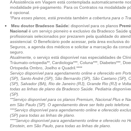
A Assistência em Viagem está contemplada automaticamente nos
modalidade pré-pagamento. Para os Contratos na modalidade pó
é opcional.
*Para esses planos, está prevista também a cobertura para o Tr
Meu doutor Bradesco Saúde:
disponível para os planos
Premi
Nacional
é um serviço pioneiro e exclusivo da Bradesco Saúde 
profissionais selecionados por prezarem pela qualidade do aten
assistencial. O Beneficiário pode acessar, pela área exclusiva do
Seguros, a agenda dos médicos e solicitar a marcação da consult
seguro.
Atualmente, o serviço está disponível nas especialidades de Clíni
Tráumato-ortopedia**, Cardiologia***, Coluna***, Diabetes***, Do
Ortopedia Ombro, Joelho e Quadril.****
Serviço disponível para agendamento online e oferecido em Port
(SP), Santo André (SP), São Bernardo (SP), São Caetano (SP), 
(SP), Salvador (BA), Rio de Janeiro (RJ), Grande Rio (RJ) e Vol
todas as linhas de plano da Bradesco Saúde. Pediatria disponí
(SP).
**Serviço disponível para os planos Premium, Nacional Plus e Na
em São Paulo (SP). O agendamento deve ser feito pelo telefone.
***Serviço disponível para agendamento online e oferecido excl
(SP) para todas as linhas de plano.
****Serviço disponível para agendamento online e oferecido no Hosp
Einstein, em São Paulo, para todas as linhas de plano.