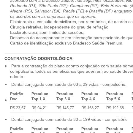
acordado com a Bradesco Saúde, nas seguintes localidades: Rio 
Redonda (RJ), São Paulo (SP), Campinas (SP), Belo Horizonte (M
Alegre (RS), Salvador (BA), Recife (PE) e Brasília (DF) enquanto
os acordos com as empresas que os operam.
Fisioterapia e consulta domiciliares, por reembolso, de acordo co
Cirurgia refrativa, independente do grau de refração;
Escleroterapia, sem limites de sessões;
Despesas do acompanhante em internação para paciente de qua
Cartão de identificação exclusivo Bradesco Saúde Premium.
CONTRATAÇÃO ODONTOLÓGICA
Para a contratação do plano odonto conjugado com saúde some
compulsória, todos os beneficiários que aderirem ao saúde dev
odonto.
Dental conjugado com saúde de 03 a 29 vidas - compulsório.
Padrão
Premium
Premium
Premium
Premium
Doc
Top 1 X
Top 3 X
Top 4 X
Top 5 X
R$ 23,67
R$ 94,21
R$ 145,77
R$ 168,27
R$ 192,68
Dental conjugado com saúde de 30 a 199 vidas - compulsório
Padrão
Premium
Premium
Premium
Premium