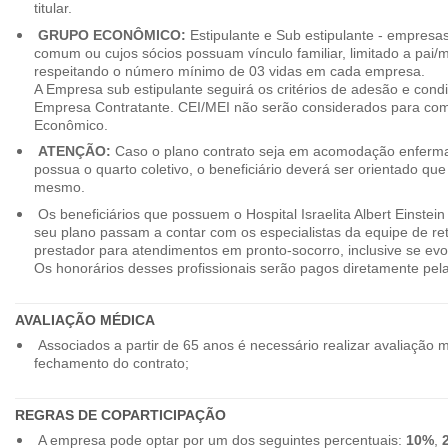
titular.
GRUPO ECONÔMICO:
Estipulante e Sub estipulante - empres
comum ou cujos sócios possuam vínculo familiar, limitado a pai/mã
respeitando o número mínimo de 03 vidas em cada empresa.
A Empresa sub estipulante seguirá os critérios de adesão e cond
Empresa Contratante. CEI/MEI não serão considerados para co
Econômico.
ATENÇÃO:
Caso o plano contrato seja em acomodação enferma
possua o quarto coletivo, o beneficiário deverá ser orientado qu
mesmo.
Os beneficiários que possuem o Hospital Israelita Albert Einstein
seu plano passam a contar com os especialistas da equipe de r
prestador para atendimentos em pronto-socorro, inclusive se evo
Os honorários desses profissionais serão pagos diretamente pe
AVALIAÇÃO MÉDICA
Associados a partir de 65 anos é necessário realizar avaliação 
fechamento do contrato;
REGRAS DE COPARTICIPAÇÃO
A empresa pode optar por um dos seguintes percentuais:
10%
,