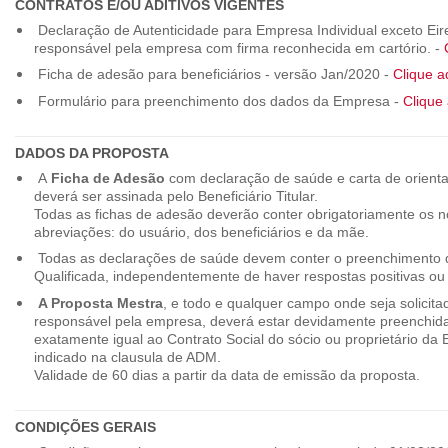
CONTRATOS E/OU ADITIVOS VIGENTES
Declaração de Autenticidade para Empresa Individual exceto Eirel
responsável pela empresa com firma reconhecida em cartório. -
Ficha de adesão para beneficiários - versão Jan/2020 -
Clique a
Formulário para preenchimento dos dados da Empresa -
Clique 
DADOS DA PROPOSTA
A
Ficha de Adesão
com declaração de saúde e carta de orienta
deverá ser assinada pelo Beneficiário Titular.
Todas as fichas de adesão deverão conter obrigatoriamente os
abreviações: do usuário, dos beneficiários e da mãe.
Todas as declarações de saúde devem conter o preenchimento do
Qualificada, independentemente de haver respostas positivas ou
A Proposta Mestra
, e todo e qualquer campo onde seja solicita
responsável pela empresa, deverá estar devidamente preenchid
exatamente igual ao Contrato Social do sócio ou proprietário da
indicado na clausula de ADM.
Validade de 60 dias a partir da data de emissão da proposta.
CONDIÇÕES GERAIS