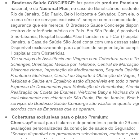
Bradesco Saúde CONCIERGE:
faz parte do
produto Premiu
nacional, e do
Nacional Plus
, no caso de Beneficiários resident
Rio de Janeiro, São Paulo, Belo Horizonte e Salvador. Com ele, o
a uma série de serviços exclusivos*, sempre com a comodidade, 
segurança que ele merece. O Bradesco Saúde Concierge disponib
centros de referência médica do País. Em São Paulo, é possível 
Sírio-Libanês, Hospital Israelita Albert Einstein e o HCor (Hospit
Janeiro, a Casa de Saúde São José conta com uma dessas salas
Disponível exclusivamente para apólices de segmentação comple
Hospitalar com Obstetrícia).
*Os serviços de Assistência em Viagem com Cobertura para o Tr
Schengen,Orientação Médica por Telefone, Central de Marcação
Welcome Home, Importação de Medicamentos, Segunda Opinião 
Prontuário Eletrônico, Central de Suporte à Obtenção de Vagas, 
Médicas e Saúde em Equilíbrio estão disponíveis em todo o territó
Expressa de Documentos para Solicitação de Reembolso, Atend
Realização ou Coleta de Exames, Welcome Baby e Vacinas do Via
exclusivamente nas cidades de São Paulo, Rio de Janeiro, Belo H
serviços do Bradesco Saúde Concierge são válidos enquanto vig
acordos com as Empresas que os operam.
Coberturas exclusivas para o plano Premium
:
Check-up*
anual para titulares e dependentes a partir de 29 ano
avaliações personalizadas da condição de saúde do Segurado;
*Serviço disponível em prestadores selecionados, conforme prot