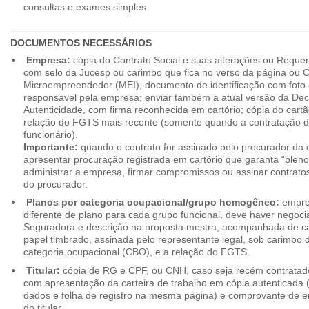
consultas e exames simples.
DOCUMENTOS NECESSÁRIOS
Empresa:
cópia do Contrato Social e suas alterações ou Reque
com selo da Jucesp ou carimbo que fica no verso da página ou Ce
Microempreendedor (MEI), documento de identificação com foto 
responsável pela empresa; enviar também a atual versão da Dec
Autenticidade, com firma reconhecida em cartório; cópia do cart
relação do FGTS mais recente (somente quando a contratação d
funcionário).
Importante:
quando o contrato for assinado pelo procurador da
apresentar procuração registrada em cartório que garanta “plen
administrar a empresa, firmar compromissos ou assinar contrat
do procurador.
Planos por categoria ocupacional/grupo homogêneo:
empres
diferente de plano para cada grupo funcional, deve haver negoc
Seguradora e descrição na proposta mestra, acompanhada de c
papel timbrado, assinada pelo representante legal, sob carimbo d
categoria ocupacional (CBO), e a relação do FGTS.
Titular:
cópia de RG e CPF, ou CNH, caso seja recém contrata
com apresentação da carteira de trabalho em cópia autenticada (f
dados e folha de registro na mesma página) e comprovante de 
do titular.