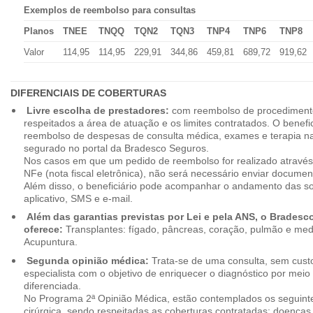
Exemplos de reembolso para consultas
Planos
TNEE
TNQQ
TQN2
TQN3
TNP4
TNP6
TNP8
Valor
114,95
114,95
229,91
344,86
459,81
689,72
919,62
DIFERENCIAIS DE COBERTURAS
Livre escolha de prestadores:
com reembolso de procedimento
respeitados a área de atuação e os limites contratados. O benefici
reembolso de despesas de consulta médica, exames e terapia na
segurado no portal da Bradesco Seguros.
Nos casos em que um pedido de reembolso for realizado através
NFe (nota fiscal eletrônica), não será necessário enviar document
Além disso, o beneficiário pode acompanhar o andamento das soli
aplicativo, SMS e e-mail.
Além das garantias previstas por Lei e pela ANS, o Brades
oferece:
Transplantes: fígado, pâncreas, coração, pulmão e me
Acupuntura.
Segunda opinião médica:
Trata-se de uma consulta, sem custo
especialista com o objetivo de enriquecer o diagnóstico por mei
diferenciada.
No Programa 2ª Opinião Médica, estão contemplados os seguint
cirúrgica, sendo respeitadas as coberturas contratadas: doenças