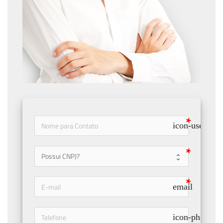
icon-user
email
icon-phone