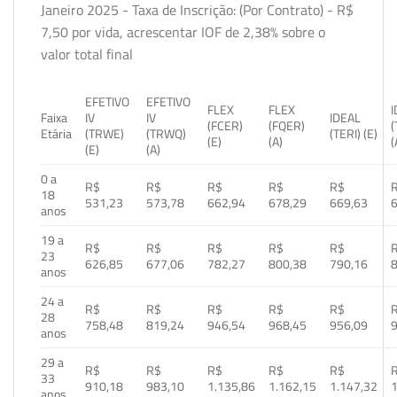
Janeiro 2025 - Taxa de Inscrição: (Por Contrato) - R$
7,50 por vida, acrescentar IOF de 2,38% sobre o
valor total final
EFETIVO
EFETIVO
FLEX
FLEX
Faixa
IV
IV
IDEAL
(FCER)
(FQER)
(
Etária
(TRWE)
(TRWQ)
(TERI) (E)
(E)
(A)
(
(E)
(A)
0 a
R$
R$
R$
R$
R$
18
531,23
573,78
662,94
678,29
669,63
anos
19 a
R$
R$
R$
R$
R$
23
626,85
677,06
782,27
800,38
790,16
anos
24 a
R$
R$
R$
R$
R$
28
758,48
819,24
946,54
968,45
956,09
anos
29 a
R$
R$
R$
R$
R$
33
910,18
983,10
1.135,86
1.162,15
1.147,32
1
anos