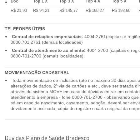
Doc
Top 1 X
Top 3 X
Top 4 X
Top 5 X
R$ 21,90
R$ 94,21
R$ 145,77
R$ 168,27
R$ 192,68
TELEFONES ÚTEIS
Central de relações empresariais:
4004-2761(capitais e regiõe
0800.701 2761 (demais localidades)
Central de atendimento ao cliente:
4004 2700 (capitais e regi
0800-701-2700 (demais localidades).
MOVIMENTAÇÃO CADASTRAL
Toda movimentação de inclusões (até no máximo 30 dias após a
alterações de dados, 2ª via de cartões e etc., deve ser tratada 
através do sistema MOVE em caso de dúvidas entrar em contato
atendimento à empresa - fone 0800-701-2700 - observando que 
só em caso de nascimento, casamento, adoção, deverá ser envia
devidamente assinada, cópia do registro e carta original da empr
Duvidas Plano de Saúde Bradesco