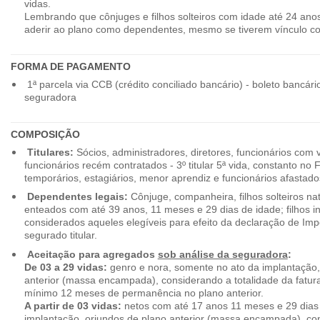
vidas.
Lembrando que cônjuges e filhos solteiros com idade até 24 ano
aderir ao plano como dependentes, mesmo se tiverem vínculo c
FORMA DE PAGAMENTO
1ª parcela via CCB (crédito conciliado bancário) - boleto bancári
seguradora
COMPOSIÇÃO
Titulares:
Sócios, administradores, diretores, funcionários com 
funcionários recém contratados - 3º titular 5ª vida, constanto no
temporários, estagiários, menor aprendiz e funcionários afastado
Dependentes legais:
Cônjuge, companheira, filhos solteiros nat
enteados com até 39 anos, 11 meses e 29 dias de idade; filhos in
considerados aqueles elegíveis para efeito da declaração de Im
segurado titular.
Aceitação para agregados
sob análise da seguradora
:
De 03 a 29 vidas:
genro e nora, somente no ato da implantação,
anterior (massa encampada), considerando a totalidade da fatu
mínimo 12 meses de permanência no plano anterior.
A partir de 03 vidas:
netos com até 17 anos 11 meses e 29 dias
implantação, oriundos de plano anterior (massa encampada), con