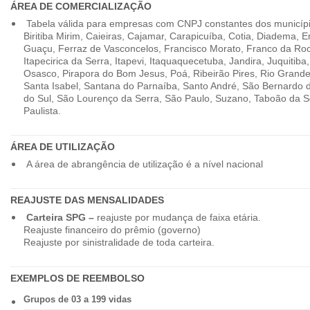
ÁREA DE COMERCIALIZAÇÃO
Tabela válida para empresas com CNPJ constantes dos município
Biritiba Mirim, Caieiras, Cajamar, Carapicuíba, Cotia, Diadema,
Guaçu, Ferraz de Vasconcelos, Francisco Morato, Franco da Ro
Itapecirica da Serra, Itapevi, Itaquaquecetuba, Jandira, Juquitiba
Osasco, Pirapora do Bom Jesus, Poá, Ribeirão Pires, Rio Grande
Santa Isabel, Santana do Parnaíba, Santo André, São Bernardo
do Sul, São Lourenço da Serra, São Paulo, Suzano, Taboão da 
Paulista.
ÁREA DE UTILIZAÇÃO
A área de abrangência de utilização é a nível nacional
REAJUSTE DAS MENSALIDADES
Carteira SPG –
reajuste por mudança de faixa etária.
Reajuste financeiro do prêmio (governo)
Reajuste por sinistralidade de toda carteira.
EXEMPLOS DE REEMBOLSO
Grupos de 03 a 199 vidas