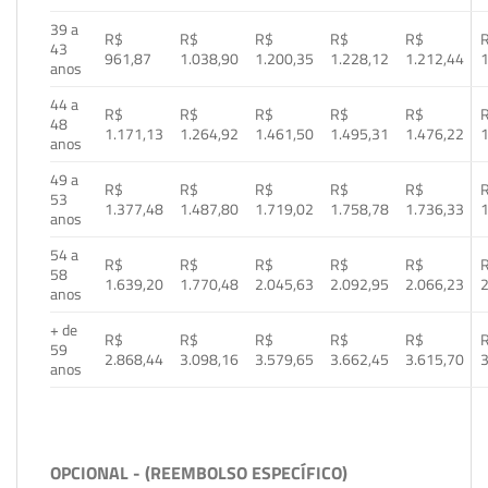
39 a
R$
R$
R$
R$
R$
43
961,87
1.038,90
1.200,35
1.228,12
1.212,44
1
anos
44 a
R$
R$
R$
R$
R$
48
1.171,13
1.264,92
1.461,50
1.495,31
1.476,22
1
anos
49 a
R$
R$
R$
R$
R$
53
1.377,48
1.487,80
1.719,02
1.758,78
1.736,33
1
anos
54 a
R$
R$
R$
R$
R$
58
1.639,20
1.770,48
2.045,63
2.092,95
2.066,23
2
anos
+ de
R$
R$
R$
R$
R$
59
2.868,44
3.098,16
3.579,65
3.662,45
3.615,70
3
anos
OPCIONAL - (REEMBOLSO ESPECÍFICO)