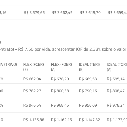
8,16
R$ 3.579,65
R$ 3.662,45
R$ 3.615,70
R$ 3.699,4
)
ontrato) - R$ 7,50 por vida, acrescentar IOF de 2,38% sobre o valor 
 IV (TRWQ)
FLEX (FCER)
FLEX (FQER)
IDEAL (TERI)
IDEAL (TQRI
(E)
(A)
(E)
(A)
78
R$ 662,94
R$ 678,29
R$ 669,63
R$ 685,14
06
R$ 782,27
R$ 800,38
R$ 790,16
R$ 808,47
24
R$ 946,54
R$ 968,45
R$ 956,09
R$ 978,24
10
R$ 1.135,86
R$ 1.162,15
R$ 1.147,32
R$ 1.173,9