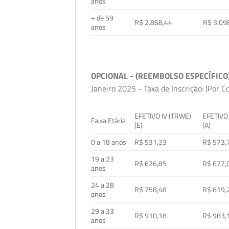
anos
+ de 59
R$ 2.868,44
R$ 3.09
anos
OPCIONAL - (REEMBOLSO ESPECÍFICO
Janeiro 2025 - Taxa de Inscrição: (Por C
EFETIVO IV (TRWE)
EFETIVO
Faixa Etária
(E)
(A)
0 a 18 anos
R$ 531,23
R$ 573,
19 a 23
R$ 626,85
R$ 677,
anos
24 a 28
R$ 758,48
R$ 819,
anos
29 a 33
R$ 910,18
R$ 983,
anos