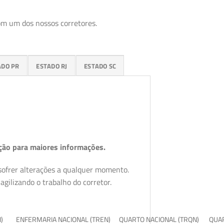
om um dos nossos corretores.
ADO PR
ESTADO RJ
ESTADO SC
ção para maiores informações.
 sofrer alterações a qualquer momento.
gilizando o trabalho do corretor.
I)
ENFERMARIA NACIONAL (TREN)
QUARTO NACIONAL (TRQN)
QUAR