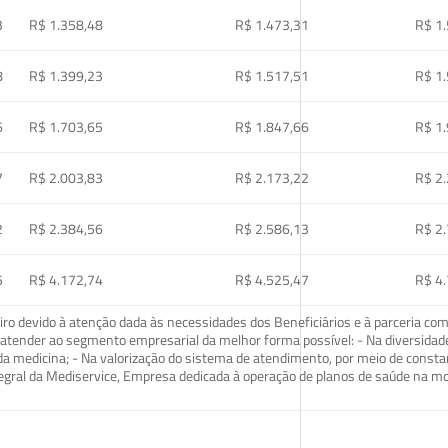
3
R$ 1.358,48
R$ 1.473,31
R$ 1
8
R$ 1.399,23
R$ 1.517,51
R$ 1
6
R$ 1.703,65
R$ 1.847,66
R$ 1
7
R$ 2.003,83
R$ 2.173,22
R$ 2
2
R$ 2.384,56
R$ 2.586,13
R$ 2
5
R$ 4.172,74
R$ 4.525,47
R$ 4
o devido à atenção dada às necessidades dos Beneficiários e à parceria com
ra atender ao segmento empresarial da melhor forma possível: - Na diversidad
da medicina; - Na valorização do sistema de atendimento, por meio de const
tegral da Mediservice, Empresa dedicada à operação de planos de saúde na 