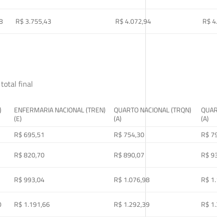
8
R$ 3.755,43
R$ 4.072,94
R$ 4
total final
)
ENFERMARIA NACIONAL (TREN)
QUARTO NACIONAL (TRQN)
QUAR
(E)
(A)
(A)
R$ 695,51
R$ 754,30
R$ 7
R$ 820,70
R$ 890,07
R$ 9
R$ 993,04
R$ 1.076,98
R$ 1
0
R$ 1.191,66
R$ 1.292,39
R$ 1