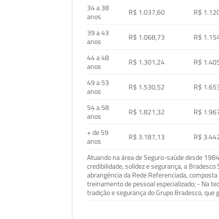
34 a 38
R$ 1.037,60
R$ 1.12
anos
39 a 43
R$ 1.068,73
R$ 1.15
anos
44 a 48
R$ 1.301,24
R$ 1.40
anos
49 a 53
R$ 1.530,52
R$ 1.65
anos
54 a 58
R$ 1.821,32
R$ 1.96
anos
+ de 59
R$ 3.187,13
R$ 3.44
anos
Atuando na área de Seguro-saúde desde 1984, 
credibilidade, solidez e segurança, a Bradesc
abrangência da Rede Referenciada, composta p
treinamento de pessoal especializado; - Na t
tradição e segurança do Grupo Bradesco, que g