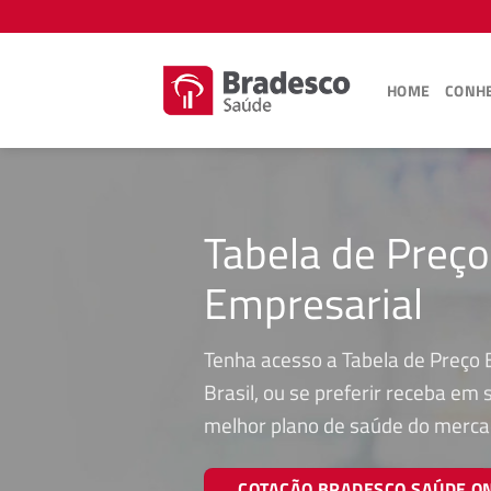
Skip
to
content
HOME
CONHE
Tabela de Preç
Empresarial
Tenha acesso a Tabela de Preço 
Brasil, ou se preferir receba em
melhor plano de saúde do merca
COTAÇÃO BRADESCO SAÚDE O