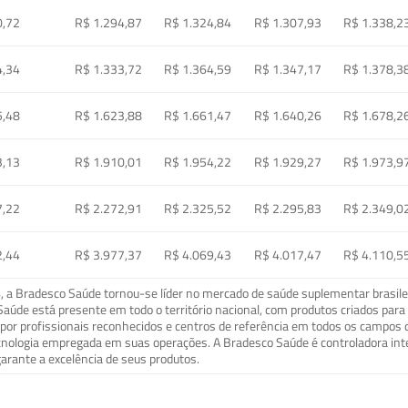
0,72
R$ 1.294,87
R$ 1.324,84
R$ 1.307,93
R$ 1.338,2
4,34
R$ 1.333,72
R$ 1.364,59
R$ 1.347,17
R$ 1.378,3
5,48
R$ 1.623,88
R$ 1.661,47
R$ 1.640,26
R$ 1.678,2
3,13
R$ 1.910,01
R$ 1.954,22
R$ 1.929,27
R$ 1.973,9
7,22
R$ 2.272,91
R$ 2.325,52
R$ 2.295,83
R$ 2.349,0
2,44
R$ 3.977,37
R$ 4.069,43
R$ 4.017,47
R$ 4.110,5
a Bradesco Saúde tornou-se líder no mercado de saúde suplementar brasileir
o Saúde está presente em todo o território nacional, com produtos criados pa
or profissionais reconhecidos e centros de referência em todos os campos 
ecnologia empregada em suas operações. A Bradesco Saúde é controladora in
arante a excelência de seus produtos.