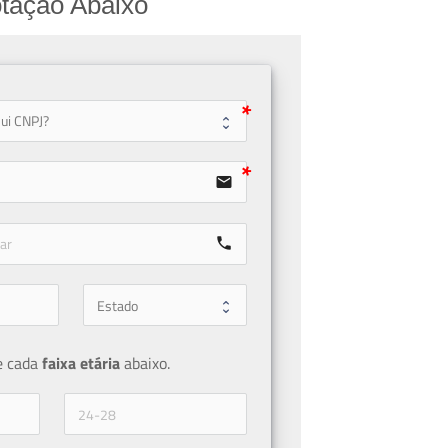
tação Abaixo
user
email
call
e cada 
faixa etária 
abaixo.