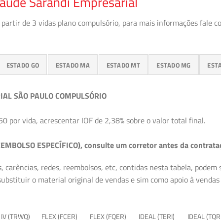
Saúde Sarandi Empresarial
partir de 3 vidas plano compulsório, para mais informações fale c
ESTADO GO
ESTADO MA
ESTADO MT
ESTADO MG
EST
IAL SÃO PAULO COMPULSÓRIO
50 por vida, acrescentar IOF de 2,38% sobre o valor total final.
EMBOLSO ESPECÍFICO), consulte um corretor antes da contrata
, carências, redes, reembolsos, etc, contidas nesta tabela, podem
ubstituir o material original de vendas e sim como apoio à vendas a
 IV (TRWQ)
FLEX (FCER)
FLEX (FQER)
IDEAL (TERI)
IDEAL (TQR