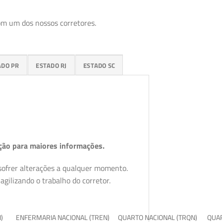
om um dos nossos corretores.
ADO PR
ESTADO RJ
ESTADO SC
ção para maiores informações.
 sofrer alterações a qualquer momento.
gilizando o trabalho do corretor.
I)
ENFERMARIA NACIONAL (TREN)
QUARTO NACIONAL (TRQN)
QUAR