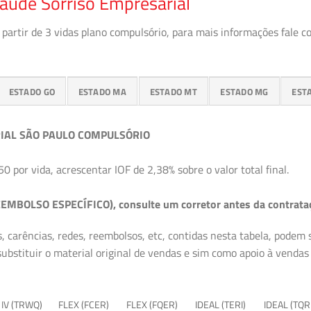
aúde Sorriso Empresarial
partir de 3 vidas plano compulsório, para mais informações fale c
ESTADO GO
ESTADO MA
ESTADO MT
ESTADO MG
EST
IAL SÃO PAULO COMPULSÓRIO
50 por vida, acrescentar IOF de 2,38% sobre o valor total final.
EMBOLSO ESPECÍFICO), consulte um corretor antes da contrata
, carências, redes, reembolsos, etc, contidas nesta tabela, podem
ubstituir o material original de vendas e sim como apoio à vendas a
 IV (TRWQ)
FLEX (FCER)
FLEX (FQER)
IDEAL (TERI)
IDEAL (TQR