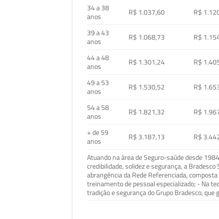
34 a 38
R$ 1.037,60
R$ 1.12
anos
39 a 43
R$ 1.068,73
R$ 1.15
anos
44 a 48
R$ 1.301,24
R$ 1.40
anos
49 a 53
R$ 1.530,52
R$ 1.65
anos
54 a 58
R$ 1.821,32
R$ 1.96
anos
+ de 59
R$ 3.187,13
R$ 3.44
anos
Atuando na área de Seguro-saúde desde 1984, 
credibilidade, solidez e segurança, a Bradesc
abrangência da Rede Referenciada, composta p
treinamento de pessoal especializado; - Na t
tradição e segurança do Grupo Bradesco, que g