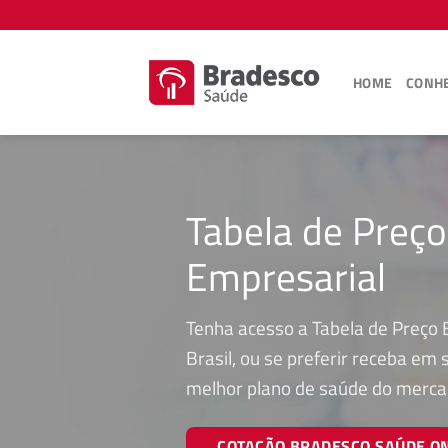
Skip
to
content
HOME
CONHE
Tabela de Preç
Empresarial
Tenha acesso a Tabela de Preço 
Brasil, ou se preferir receba em
melhor plano de saúde do merca
COTAÇÃO BRADESCO SAÚDE O