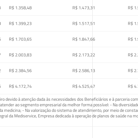
3
R$ 1.358,48
R$ 1.473,31
R$ 1
8
R$ 1.399,23
R$ 1.517,51
R$ 1
6
R$ 1.703,65
R$ 1.847,66
R$ 1
7
R$ 2.003,83
R$ 2.173,22
R$ 2
2
R$ 2.384,56
R$ 2.586,13
R$ 2
5
R$ 4.172,74
R$ 4.525,47
R$ 4
o devido à atenção dada às necessidades dos Beneficiários e à parceria com
ra atender ao segmento empresarial da melhor forma possível: - Na diversidad
da medicina; - Na valorização do sistema de atendimento, por meio de const
tegral da Mediservice, Empresa dedicada à operação de planos de saúde na 