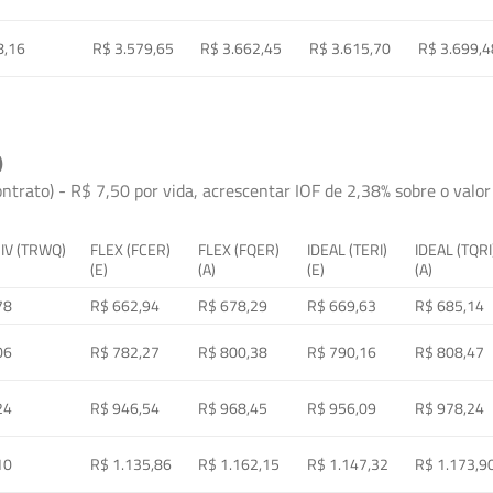
8,16
R$ 3.579,65
R$ 3.662,45
R$ 3.615,70
R$ 3.699,4
)
ontrato) - R$ 7,50 por vida, acrescentar IOF de 2,38% sobre o valor 
 IV (TRWQ)
FLEX (FCER)
FLEX (FQER)
IDEAL (TERI)
IDEAL (TQRI
(E)
(A)
(E)
(A)
78
R$ 662,94
R$ 678,29
R$ 669,63
R$ 685,14
06
R$ 782,27
R$ 800,38
R$ 790,16
R$ 808,47
24
R$ 946,54
R$ 968,45
R$ 956,09
R$ 978,24
10
R$ 1.135,86
R$ 1.162,15
R$ 1.147,32
R$ 1.173,9