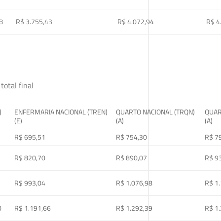
8
R$ 3.755,43
R$ 4.072,94
R$ 4
total final
)
ENFERMARIA NACIONAL (TREN)
QUARTO NACIONAL (TRQN)
QUAR
(E)
(A)
(A)
R$ 695,51
R$ 754,30
R$ 7
R$ 820,70
R$ 890,07
R$ 9
R$ 993,04
R$ 1.076,98
R$ 1
0
R$ 1.191,66
R$ 1.292,39
R$ 1