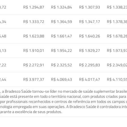
0,72
R$ 1.294,87
R$ 1.324,84
R$ 1.307,93
R$ 1.338,2
4,34
R$ 1.333,72
R$ 1.364,59
R$ 1.347,17
R$ 1.378,3
5,48
R$ 1.623,88
R$ 1.661,47
R$ 1.640,26
R$ 1.678,2
3,13
R$ 1.910,01
R$ 1.954,22
R$ 1.929,27
R$ 1.973,9
7,22
R$ 2.272,91
R$ 2.325,52
R$ 2.295,83
R$ 2.349,0
2,44
R$ 3.977,37
R$ 4.069,43
R$ 4.017,47
R$ 4.110,5
a Bradesco Saúde tornou-se líder no mercado de saúde suplementar brasileir
o Saúde está presente em todo o território nacional, com produtos criados pa
or profissionais reconhecidos e centros de referência em todos os campos 
ecnologia empregada em suas operações. A Bradesco Saúde é controladora in
arante a excelência de seus produtos.