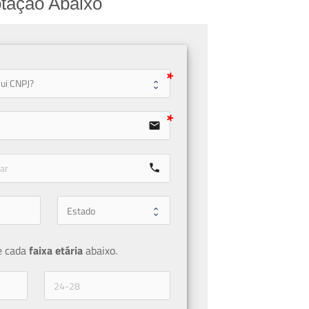
tação Abaixo
user
email
call
e cada 
faixa etária 
abaixo.