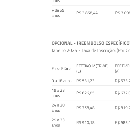
anos
+ de 59
R$ 2.868,44
R$ 3.09
anos
OPCIONAL - (REEMBOLSO ESPECÍFICO
Janeiro 2025 - Taxa de Inscrição: (Por C
EFETIVO IV (TRWE)
EFETIVO
Faixa Etária
(E)
(A)
0 a 18 anos
R$ 531,23
R$ 573,
19 a 23
R$ 626,85
R$ 677,
anos
24 a 28
R$ 758,48
R$ 819,
anos
29 a 33
R$ 910,18
R$ 983,
anos