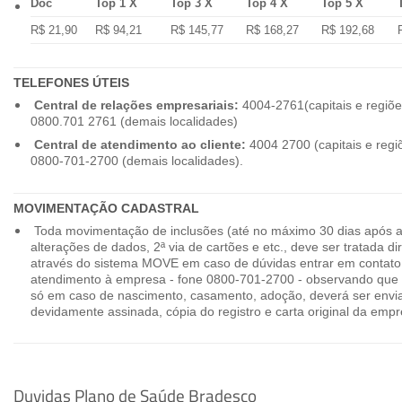
Doc
Top 1 X
Top 3 X
Top 4 X
Top 5 X
R$ 21,90
R$ 94,21
R$ 145,77
R$ 168,27
R$ 192,68
TELEFONES ÚTEIS
Central de relações empresariais:
4004-2761(capitais e regiõe
0800.701 2761 (demais localidades)
Central de atendimento ao cliente:
4004 2700 (capitais e regi
0800-701-2700 (demais localidades).
MOVIMENTAÇÃO CADASTRAL
Toda movimentação de inclusões (até no máximo 30 dias após a
alterações de dados, 2ª via de cartões e etc., deve ser tratada 
através do sistema MOVE em caso de dúvidas entrar em contato
atendimento à empresa - fone 0800-701-2700 - observando que 
só em caso de nascimento, casamento, adoção, deverá ser envia
devidamente assinada, cópia do registro e carta original da empr
Duvidas Plano de Saúde Bradesco