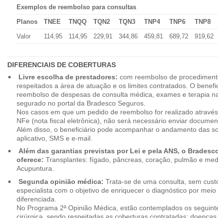
Exemplos de reembolso para consultas
Planos
TNEE
TNQQ
TQN2
TQN3
TNP4
TNP6
TNP8
Valor
114,95
114,95
229,91
344,86
459,81
689,72
919,62
DIFERENCIAIS DE COBERTURAS
Livre escolha de prestadores:
com reembolso de procedimento
respeitados a área de atuação e os limites contratados. O benefici
reembolso de despesas de consulta médica, exames e terapia na
segurado no portal da Bradesco Seguros.
Nos casos em que um pedido de reembolso for realizado através
NFe (nota fiscal eletrônica), não será necessário enviar document
Além disso, o beneficiário pode acompanhar o andamento das soli
aplicativo, SMS e e-mail.
Além das garantias previstas por Lei e pela ANS, o Brades
oferece:
Transplantes: fígado, pâncreas, coração, pulmão e me
Acupuntura.
Segunda opinião médica:
Trata-se de uma consulta, sem custo
especialista com o objetivo de enriquecer o diagnóstico por mei
diferenciada.
No Programa 2ª Opinião Médica, estão contemplados os seguint
cirúrgica, sendo respeitadas as coberturas contratadas: doenças