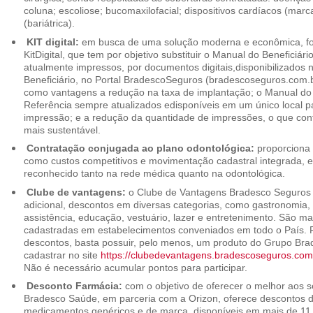
coluna; escoliose; bucomaxilofacial; dispositivos cardíacos (mar
(bariátrica).
KIT digital:
em busca de uma solução moderna e econômica, foi
KitDigital, que tem por objetivo substituir o Manual do Beneficiári
atualmente impressos, por documentos digitais,disponibilizados 
Beneficiário, no Portal BradescoSeguros (bradescoseguros.com.br
como vantagens a redução na taxa de implantação; o Manual do B
Referência sempre atualizados edisponíveis em um único local p
impressão; e a redução da quantidade de impressões, o que cont
mais sustentável.
Contratação conjugada ao plano odontológica:
proporciona 
como custos competitivos e movimentação cadastral integrada,
reconhecido tanto na rede médica quanto na odontológica.
Clube de vantagens:
o Clube de Vantagens Bradesco Seguros 
adicional, descontos em diversas categorias, como gastronomia, 
assistência, educação, vestuário, lazer e entretenimento. São ma
cadastradas em estabelecimentos conveniados em todo o País. P
descontos, basta possuir, pelo menos, um produto do Grupo Bra
cadastrar no site
https://clubedevantagens.bradescoseguros.com
Não é necessário acumular pontos para participar.
Desconto Farmácia:
com o objetivo de oferecer o melhor aos se
Bradesco Saúde, em parceria com a Orizon, oferece descontos 
medicamentos genéricos e de marca, disponíveis em mais de 11 