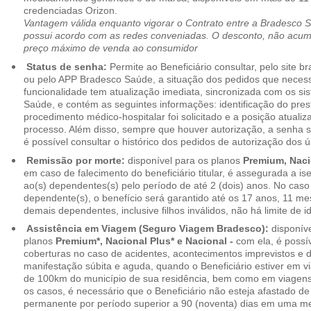
credenciadas Orizon.
Vantagem válida enquanto vigorar o Contrato entre a Bradesco 
possui acordo com as redes conveniadas. O desconto, não acumul
preço máximo de venda ao consumidor
Status de senha:
Permite ao Beneficiário consultar, pelo site 
ou pelo APP Bradesco Saúde, a situação dos pedidos que necess
funcionalidade tem atualização imediata, sincronizada com os s
Saúde, e contém as seguintes informações: identificação do pres
procedimento médico-hospitalar foi solicitado e a posição atuali
processo. Além disso, sempre que houver autorização, a senha
é possível consultar o histórico dos pedidos de autorização dos ú
Remissão por morte:
disponível para os planos
Premium, Naci
em caso de falecimento do beneficiário titular, é assegurada a 
ao(s) dependentes(s) pelo período de até 2 (dois) anos. No caso 
dependente(s), o benefício será garantido até os 17 anos, 11 me
demais dependentes, inclusive filhos inválidos, não há limite de i
Assistência em Viagem (Seguro Viagem Bradesco):
disponíve
planos
Premium*, Nacional Plus* e Nacional -
com ela, é possí
coberturas no caso de acidentes, acontecimentos imprevistos e
manifestação súbita e aguda, quando o Beneficiário estiver em v
de 100km do município de sua residência, bem como em viagens
os casos, é necessário que o Beneficiário não esteja afastado de
permanente por período superior a 90 (noventa) dias em uma 