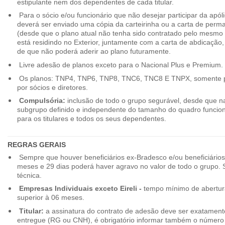
estipulante nem dos dependentes de cada titular.
Para o sócio e/ou funcionário que não desejar participar da apól
deverá ser enviado uma cópia da carteirinha ou a carta de perma
(desde que o plano atual não tenha sido contratado pelo mesmo
está residindo no Exterior, juntamente com a carta de abdicação,
de que não poderá aderir ao plano futuramente.
Livre adesão de planos exceto para o Nacional Plus e Premium.
Os planos: TNP4, TNP6, TNP8, TNC6, TNC8 E TNPX, somente p
por sócios e diretores.
Compulsória:
inclusão de todo o grupo segurável, desde que na
subgrupo definido e independente do tamanho do quadro funciona
para os titulares e todos os seus dependentes.
REGRAS GERAIS
Sempre que houver beneficiários ex-Bradesco e/ou beneficiário
meses e 29 dias poderá haver agravo no valor de todo o grupo. So
técnica.
Empresas Individuais exceto Eireli -
tempo mínimo de abertura
superior à 06 meses.
Titular:
a assinatura do contrato de adesão deve ser exatament
entregue (RG ou CNH), é obrigatório informar também o número 