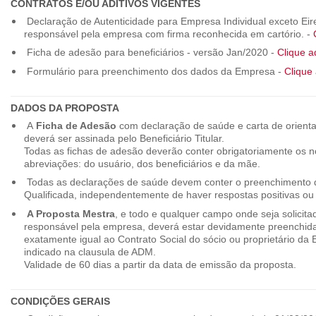
CONTRATOS E/OU ADITIVOS VIGENTES
Declaração de Autenticidade para Empresa Individual exceto Eirel
responsável pela empresa com firma reconhecida em cartório. -
Ficha de adesão para beneficiários - versão Jan/2020 -
Clique a
Formulário para preenchimento dos dados da Empresa -
Clique 
DADOS DA PROPOSTA
A
Ficha de Adesão
com declaração de saúde e carta de orienta
deverá ser assinada pelo Beneficiário Titular.
Todas as fichas de adesão deverão conter obrigatoriamente os
abreviações: do usuário, dos beneficiários e da mãe.
Todas as declarações de saúde devem conter o preenchimento do
Qualificada, independentemente de haver respostas positivas ou
A Proposta Mestra
, e todo e qualquer campo onde seja solicita
responsável pela empresa, deverá estar devidamente preenchid
exatamente igual ao Contrato Social do sócio ou proprietário da
indicado na clausula de ADM.
Validade de 60 dias a partir da data de emissão da proposta.
CONDIÇÕES GERAIS