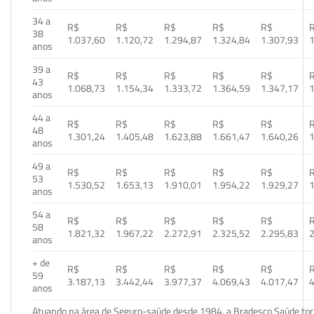
34 a
R$
R$
R$
R$
R$
38
1.037,60
1.120,72
1.294,87
1.324,84
1.307,93
1
anos
39 a
R$
R$
R$
R$
R$
43
1.068,73
1.154,34
1.333,72
1.364,59
1.347,17
1
anos
44 a
R$
R$
R$
R$
R$
48
1.301,24
1.405,48
1.623,88
1.661,47
1.640,26
1
anos
49 a
R$
R$
R$
R$
R$
53
1.530,52
1.653,13
1.910,01
1.954,22
1.929,27
1
anos
54 a
R$
R$
R$
R$
R$
58
1.821,32
1.967,22
2.272,91
2.325,52
2.295,83
2
anos
+ de
R$
R$
R$
R$
R$
59
3.187,13
3.442,44
3.977,37
4.069,43
4.017,47
4
anos
Atuando na área de Seguro-saúde desde 1984, a Bradesco Saúde torn