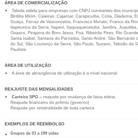
ÁREA DE COMERCIALIZAÇÃO
Tabela válida para empresas com CNPJ constantes dos município
Biritiba Mirim, Caieiras, Cajamar, Carapicuíba, Cotia, Diadema,
Guaçu, Ferraz de Vasconcelos, Francisco Morato, Franco da Ro
Itapecirica da Serra, Itapevi, Itaquaquecetuba, Jandira, Juquitiba
Osasco, Pirapora do Bom Jesus, Poá, Ribeirão Pires, Rio Grande
Santa Isabel, Santana do Parnaíba, Santo André, São Bernardo
do Sul, São Lourenço da Serra, São Paulo, Suzano, Taboão da 
Paulista.
ÁREA DE UTILIZAÇÃO
A área de abrangência de utilização é a nível nacional
REAJUSTE DAS MENSALIDADES
Carteira SPG –
reajuste por mudança de faixa etária.
Reajuste financeiro do prêmio (governo)
Reajuste por sinistralidade de toda carteira.
EXEMPLOS DE REEMBOLSO
Grupos de 03 a 199 vidas