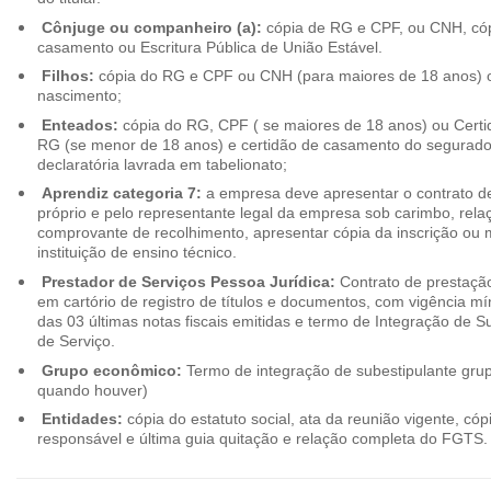
Cônjuge ou companheiro (a):
cópia de RG e CPF, ou CNH, cóp
casamento ou Escritura Pública de União Estável.
Filhos:
cópia do RG e CPF ou CNH (para maiores de 18 anos) o
nascimento;
Enteados:
cópia do RG, CPF ( se maiores de 18 anos) ou Cert
RG (se menor de 18 anos) e certidão de casamento do segurado t
declaratória lavrada em tabelionato;
Aprendiz categoria 7:
a empresa deve apresentar o contrato de
próprio e pelo representante legal da empresa sob carimbo, rel
comprovante de recolhimento, apresentar cópia da inscrição ou 
instituição de ensino técnico.
Prestador de Serviços Pessoa Jurídica:
Contrato de prestação
em cartório de registro de títulos e documentos, com vigência m
das 03 últimas notas fiscais emitidas e termo de Integração de S
de Serviço.
Grupo econômico:
Termo de integração de subestipulante gr
quando houver)
Entidades:
cópia do estatuto social, ata da reunião vigente, c
responsável e última guia quitação e relação completa do FGTS.