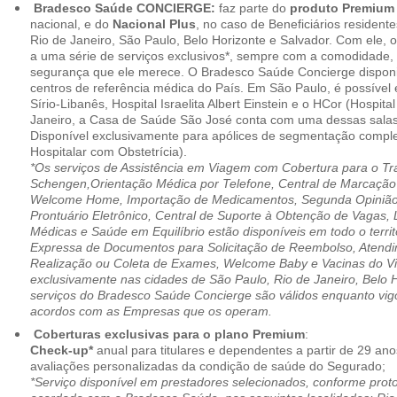
Bradesco Saúde CONCIERGE:
faz parte do
produto Premiu
nacional, e do
Nacional Plus
, no caso de Beneficiários resident
Rio de Janeiro, São Paulo, Belo Horizonte e Salvador. Com ele, o
a uma série de serviços exclusivos*, sempre com a comodidade, 
segurança que ele merece. O Bradesco Saúde Concierge disponib
centros de referência médica do País. Em São Paulo, é possível 
Sírio-Libanês, Hospital Israelita Albert Einstein e o HCor (Hospit
Janeiro, a Casa de Saúde São José conta com uma dessas salas
Disponível exclusivamente para apólices de segmentação comple
Hospitalar com Obstetrícia).
*Os serviços de Assistência em Viagem com Cobertura para o Tr
Schengen,Orientação Médica por Telefone, Central de Marcação
Welcome Home, Importação de Medicamentos, Segunda Opinião 
Prontuário Eletrônico, Central de Suporte à Obtenção de Vagas, 
Médicas e Saúde em Equilíbrio estão disponíveis em todo o territó
Expressa de Documentos para Solicitação de Reembolso, Atend
Realização ou Coleta de Exames, Welcome Baby e Vacinas do Via
exclusivamente nas cidades de São Paulo, Rio de Janeiro, Belo H
serviços do Bradesco Saúde Concierge são válidos enquanto vig
acordos com as Empresas que os operam.
Coberturas exclusivas para o plano Premium
:
Check-up*
anual para titulares e dependentes a partir de 29 ano
avaliações personalizadas da condição de saúde do Segurado;
*Serviço disponível em prestadores selecionados, conforme prot