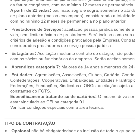
da fatura congênere, com no mínimo 12 meses de permanência n
A partir de 21 vidas:
pai, mãe, sogro e sogra, somente no ato d
de plano anterior (massa encampada), considerando a totalidade
com no mínimo 12 meses de permanência no plano anterior.
Prestadores de Serviços:
aceitação pessoa jurídica somente a pa
vida, sem limite máximo de prestadores. Será incluso como sub e
critérios de adesão e condições praticados pela Empresa Contra
considerados prestadores de serviço pessoa jurídica.
Estagiários:
Aceitação mediante contrato de estágio, não poderão
com os sócios ou funcionários da empresa. Serão aceitos somente
Aprendizes categoria 7:
Maiores de 14 anos e menores de 24 
Entidades:
Agremiações, Associações, Clubes, Cartório, Condo
Confederações, Cooperativas, Embaixadas, Entidades Filantrópic
Federações, Fundações, Sindicatos e ONGs: aceitação sujeita a a
constantes do FGTS.
Especificamente tratando-se de cartórios:
O mesmo deve ser 
estar vinculado ao CEI na categoria 01.
Verificar condições especiais com a área técnica.
TIPO DE CONTRATAÇÃO
Opcional
não há obrigatoriedade da inclusão de todo o grupo s