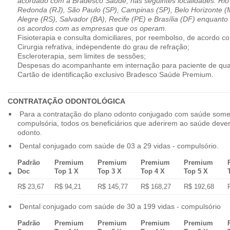
acordado com a Bradesco Saúde, nas seguintes localidades: Rio 
Redonda (RJ), São Paulo (SP), Campinas (SP), Belo Horizonte (M
Alegre (RS), Salvador (BA), Recife (PE) e Brasília (DF) enquanto
os acordos com as empresas que os operam.
Fisioterapia e consulta domiciliares, por reembolso, de acordo co
Cirurgia refrativa, independente do grau de refração;
Escleroterapia, sem limites de sessões;
Despesas do acompanhante em internação para paciente de qua
Cartão de identificação exclusivo Bradesco Saúde Premium.
CONTRATAÇÃO ODONTOLÓGICA
Para a contratação do plano odonto conjugado com saúde some
compulsória, todos os beneficiários que aderirem ao saúde dev
odonto.
Dental conjugado com saúde de 03 a 29 vidas - compulsório.
Padrão
Premium
Premium
Premium
Premium
Doc
Top 1 X
Top 3 X
Top 4 X
Top 5 X
R$ 23,67
R$ 94,21
R$ 145,77
R$ 168,27
R$ 192,68
Dental conjugado com saúde de 30 a 199 vidas - compulsório
Padrão
Premium
Premium
Premium
Premium