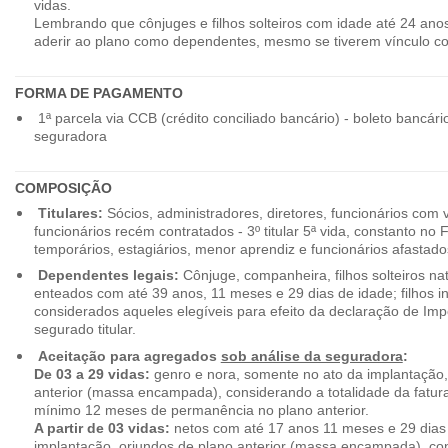
vidas.
Lembrando que cônjuges e filhos solteiros com idade até 24 ano
aderir ao plano como dependentes, mesmo se tiverem vínculo c
FORMA DE PAGAMENTO
1ª parcela via CCB (crédito conciliado bancário) - boleto bancári
seguradora
COMPOSIÇÃO
Titulares:
Sócios, administradores, diretores, funcionários com 
funcionários recém contratados - 3º titular 5ª vida, constanto no
temporários, estagiários, menor aprendiz e funcionários afastado
Dependentes legais:
Cônjuge, companheira, filhos solteiros nat
enteados com até 39 anos, 11 meses e 29 dias de idade; filhos in
considerados aqueles elegíveis para efeito da declaração de Im
segurado titular.
Aceitação para agregados
sob análise da seguradora
:
De 03 a 29 vidas:
genro e nora, somente no ato da implantação,
anterior (massa encampada), considerando a totalidade da fatu
mínimo 12 meses de permanência no plano anterior.
A partir de 03 vidas:
netos com até 17 anos 11 meses e 29 dias
implantação, oriundos de plano anterior (massa encampada), con