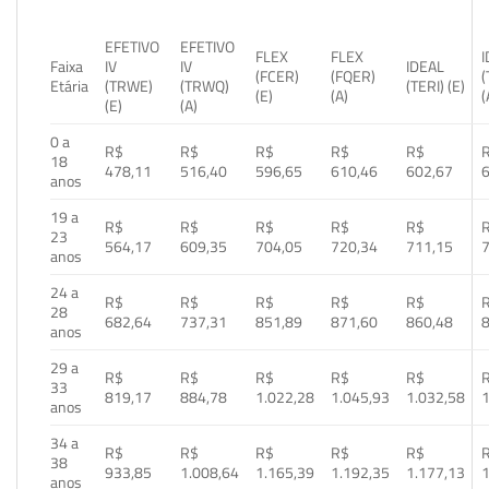
EFETIVO
EFETIVO
FLEX
FLEX
Faixa
IV
IV
IDEAL
(FCER)
(FQER)
(
Etária
(TRWE)
(TRWQ)
(TERI) (E)
(E)
(A)
(
(E)
(A)
0 a
R$
R$
R$
R$
R$
18
478,11
516,40
596,65
610,46
602,67
anos
19 a
R$
R$
R$
R$
R$
23
564,17
609,35
704,05
720,34
711,15
anos
24 a
R$
R$
R$
R$
R$
28
682,64
737,31
851,89
871,60
860,48
anos
29 a
R$
R$
R$
R$
R$
33
819,17
884,78
1.022,28
1.045,93
1.032,58
1
anos
34 a
R$
R$
R$
R$
R$
38
933,85
1.008,64
1.165,39
1.192,35
1.177,13
1
anos