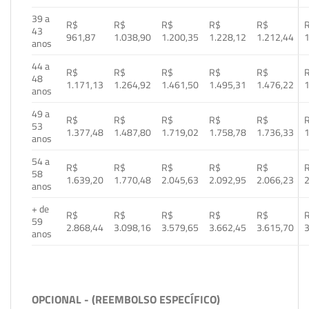
39 a
R$
R$
R$
R$
R$
43
961,87
1.038,90
1.200,35
1.228,12
1.212,44
1
anos
44 a
R$
R$
R$
R$
R$
48
1.171,13
1.264,92
1.461,50
1.495,31
1.476,22
1
anos
49 a
R$
R$
R$
R$
R$
53
1.377,48
1.487,80
1.719,02
1.758,78
1.736,33
1
anos
54 a
R$
R$
R$
R$
R$
58
1.639,20
1.770,48
2.045,63
2.092,95
2.066,23
2
anos
+ de
R$
R$
R$
R$
R$
59
2.868,44
3.098,16
3.579,65
3.662,45
3.615,70
3
anos
OPCIONAL - (REEMBOLSO ESPECÍFICO)