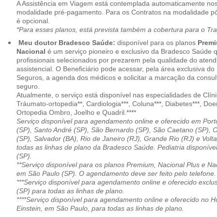
A Assistência em Viagem está contemplada automaticamente nos
modalidade pré-pagamento. Para os Contratos na modalidade pó
é opcional.
*Para esses planos, está prevista também a cobertura para o Tr
Meu doutor Bradesco Saúde:
disponível para os planos
Premi
Nacional
é um serviço pioneiro e exclusivo da Bradesco Saúde 
profissionais selecionados por prezarem pela qualidade do aten
assistencial. O Beneficiário pode acessar, pela área exclusiva do
Seguros, a agenda dos médicos e solicitar a marcação da consult
seguro.
Atualmente, o serviço está disponível nas especialidades de Clíni
Tráumato-ortopedia**, Cardiologia***, Coluna***, Diabetes***, Do
Ortopedia Ombro, Joelho e Quadril.****
Serviço disponível para agendamento online e oferecido em Port
(SP), Santo André (SP), São Bernardo (SP), São Caetano (SP), 
(SP), Salvador (BA), Rio de Janeiro (RJ), Grande Rio (RJ) e Vol
todas as linhas de plano da Bradesco Saúde. Pediatria disponí
(SP).
**Serviço disponível para os planos Premium, Nacional Plus e Na
em São Paulo (SP). O agendamento deve ser feito pelo telefone.
***Serviço disponível para agendamento online e oferecido excl
(SP) para todas as linhas de plano.
****Serviço disponível para agendamento online e oferecido no Hosp
Einstein, em São Paulo, para todas as linhas de plano.