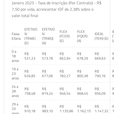
Janeiro 2025 - Taxa de Inscrição: (Por Contrato) - R$
7,50 por vida, acrescentar IOF de 2,38% sobre o
valor total final
EFETIVO
EFETIVO
FLEX
FLEX
Faixa
IV
IV
IDEAL
(FCER)
(FQER)
(
Etária
(TRWE)
(TRWQ)
(TERI) (E)
(E)
(A)
(
(E)
(A)
0 a
R$
R$
R$
R$
R$
18
531,23
573,78
662,94
678,29
669,63
anos
19 a
R$
R$
R$
R$
R$
23
626,85
677,06
782,27
800,38
790,16
anos
24 a
R$
R$
R$
R$
R$
28
758,48
819,24
946,54
968,45
956,09
anos
29 a
R$
R$
R$
R$
R$
33
910,18
983,10
1.135,86
1.162,15
1.147,32
1
anos