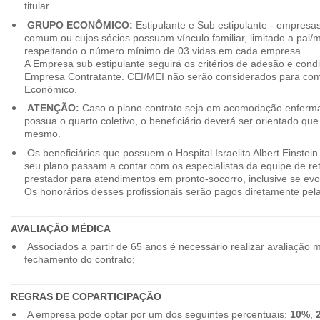
titular.
GRUPO ECONÔMICO:
Estipulante e Sub estipulante - empres
comum ou cujos sócios possuam vínculo familiar, limitado a pai/mã
respeitando o número mínimo de 03 vidas em cada empresa.
A Empresa sub estipulante seguirá os critérios de adesão e cond
Empresa Contratante. CEI/MEI não serão considerados para co
Econômico.
ATENÇÃO:
Caso o plano contrato seja em acomodação enferma
possua o quarto coletivo, o beneficiário deverá ser orientado qu
mesmo.
Os beneficiários que possuem o Hospital Israelita Albert Einstein
seu plano passam a contar com os especialistas da equipe de r
prestador para atendimentos em pronto-socorro, inclusive se evo
Os honorários desses profissionais serão pagos diretamente pe
AVALIAÇÃO MÉDICA
Associados a partir de 65 anos é necessário realizar avaliação 
fechamento do contrato;
REGRAS DE COPARTICIPAÇÃO
A empresa pode optar por um dos seguintes percentuais:
10%
,