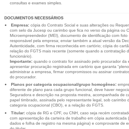
consultas e exames simples.
DOCUMENTOS NECESSÁRIOS
Empresa:
cópia do Contrato Social e suas alterações ou Reque
com selo da Jucesp ou carimbo que fica no verso da página ou Ce
Microempreendedor (MEI), documento de identificação com foto 
responsável pela empresa; enviar também a atual versão da Dec
Autenticidade, com firma reconhecida em cartório; cópia do cart
relação do FGTS mais recente (somente quando a contratação d
funcionário).
Importante:
quando o contrato for assinado pelo procurador da
apresentar procuração registrada em cartório que garanta “plen
administrar a empresa, firmar compromissos ou assinar contrat
do procurador.
Planos por categoria ocupacional/grupo homogêneo:
empres
diferente de plano para cada grupo funcional, deve haver negoc
Seguradora e descrição na proposta mestra, acompanhada de c
papel timbrado, assinada pelo representante legal, sob carimbo d
categoria ocupacional (CBO), e a relação do FGTS.
Titular:
cópia de RG e CPF, ou CNH, caso seja recém contrata
com apresentação da carteira de trabalho em cópia autenticada (f
dados e folha de registro na mesma página) e comprovante de 
do titular.