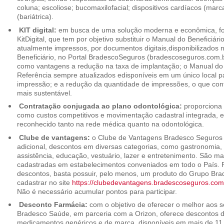
coluna; escoliose; bucomaxilofacial; dispositivos cardíacos (mar
(bariátrica).
KIT digital:
em busca de uma solução moderna e econômica, foi
KitDigital, que tem por objetivo substituir o Manual do Beneficiári
atualmente impressos, por documentos digitais,disponibilizados 
Beneficiário, no Portal BradescoSeguros (bradescoseguros.com.br
como vantagens a redução na taxa de implantação; o Manual do B
Referência sempre atualizados edisponíveis em um único local p
impressão; e a redução da quantidade de impressões, o que cont
mais sustentável.
Contratação conjugada ao plano odontológica:
proporciona 
como custos competitivos e movimentação cadastral integrada,
reconhecido tanto na rede médica quanto na odontológica.
Clube de vantagens:
o Clube de Vantagens Bradesco Seguros 
adicional, descontos em diversas categorias, como gastronomia, 
assistência, educação, vestuário, lazer e entretenimento. São ma
cadastradas em estabelecimentos conveniados em todo o País. P
descontos, basta possuir, pelo menos, um produto do Grupo Bra
cadastrar no site
https://clubedevantagens.bradescoseguros.com
Não é necessário acumular pontos para participar.
Desconto Farmácia:
com o objetivo de oferecer o melhor aos se
Bradesco Saúde, em parceria com a Orizon, oferece descontos 
medicamentos genéricos e de marca, disponíveis em mais de 11 