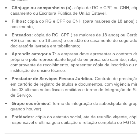
Cônjuge ou companheiro (a):
cópia de RG e CPF, ou CNH, cóp
casamento ou Escritura Pública de União Estável.
Filhos:
cópia do RG e CPF ou CNH (para maiores de 18 anos) o
nascimento;
Enteados:
cópia do RG, CPF ( se maiores de 18 anos) ou Cert
RG (se menor de 18 anos) e certidão de casamento do segurado t
declaratória lavrada em tabelionato;
Aprendiz categoria 7:
a empresa deve apresentar o contrato de
próprio e pelo representante legal da empresa sob carimbo, rel
comprovante de recolhimento, apresentar cópia da inscrição ou 
instituição de ensino técnico.
Prestador de Serviços Pessoa Jurídica:
Contrato de prestação
em cartório de registro de títulos e documentos, com vigência m
das 03 últimas notas fiscais emitidas e termo de Integração de S
de Serviço.
Grupo econômico:
Termo de integração de subestipulante gr
quando houver)
Entidades:
cópia do estatuto social, ata da reunião vigente, c
responsável e última guia quitação e relação completa do FGTS.