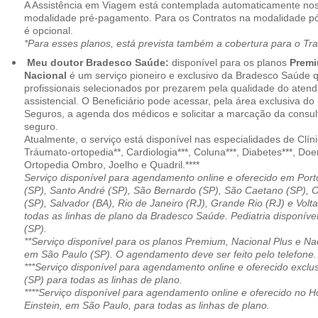
A Assistência em Viagem está contemplada automaticamente nos
modalidade pré-pagamento. Para os Contratos na modalidade pó
é opcional.
*Para esses planos, está prevista também a cobertura para o Tr
Meu doutor Bradesco Saúde:
disponível para os planos
Premi
Nacional
é um serviço pioneiro e exclusivo da Bradesco Saúde 
profissionais selecionados por prezarem pela qualidade do aten
assistencial. O Beneficiário pode acessar, pela área exclusiva do
Seguros, a agenda dos médicos e solicitar a marcação da consult
seguro.
Atualmente, o serviço está disponível nas especialidades de Clíni
Tráumato-ortopedia**, Cardiologia***, Coluna***, Diabetes***, Do
Ortopedia Ombro, Joelho e Quadril.****
Serviço disponível para agendamento online e oferecido em Port
(SP), Santo André (SP), São Bernardo (SP), São Caetano (SP), 
(SP), Salvador (BA), Rio de Janeiro (RJ), Grande Rio (RJ) e Vol
todas as linhas de plano da Bradesco Saúde. Pediatria disponí
(SP).
**Serviço disponível para os planos Premium, Nacional Plus e Na
em São Paulo (SP). O agendamento deve ser feito pelo telefone.
***Serviço disponível para agendamento online e oferecido excl
(SP) para todas as linhas de plano.
****Serviço disponível para agendamento online e oferecido no Hosp
Einstein, em São Paulo, para todas as linhas de plano.