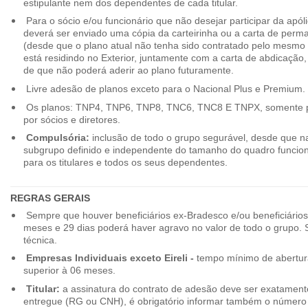
estipulante nem dos dependentes de cada titular.
Para o sócio e/ou funcionário que não desejar participar da apól
deverá ser enviado uma cópia da carteirinha ou a carta de perma
(desde que o plano atual não tenha sido contratado pelo mesmo
está residindo no Exterior, juntamente com a carta de abdicação,
de que não poderá aderir ao plano futuramente.
Livre adesão de planos exceto para o Nacional Plus e Premium.
Os planos: TNP4, TNP6, TNP8, TNC6, TNC8 E TNPX, somente p
por sócios e diretores.
Compulsória:
inclusão de todo o grupo segurável, desde que na
subgrupo definido e independente do tamanho do quadro funciona
para os titulares e todos os seus dependentes.
REGRAS GERAIS
Sempre que houver beneficiários ex-Bradesco e/ou beneficiário
meses e 29 dias poderá haver agravo no valor de todo o grupo. So
técnica.
Empresas Individuais exceto Eireli -
tempo mínimo de abertura
superior à 06 meses.
Titular:
a assinatura do contrato de adesão deve ser exatament
entregue (RG ou CNH), é obrigatório informar também o número 