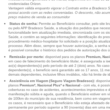
credenciadas Orizon.
Vantagem válida enquanto vigorar o Contrato entre a Bradesco 
possui acordo com as redes conveniadas. O desconto, não acumul
preço máximo de venda ao consumidor
Status de senha:
Permite ao Beneficiário consultar, pelo site 
ou pelo APP Bradesco Saúde, a situação dos pedidos que necess
funcionalidade tem atualização imediata, sincronizada com os s
Saúde, e contém as seguintes informações: identificação do pres
procedimento médico-hospitalar foi solicitado e a posição atuali
processo. Além disso, sempre que houver autorização, a senha
é possível consultar o histórico dos pedidos de autorização dos ú
Remissão por morte:
disponível para os planos
Premium, Naci
em caso de falecimento do beneficiário titular, é assegurada a 
ao(s) dependentes(s) pelo período de até 2 (dois) anos. No caso 
dependente(s), o benefício será garantido até os 17 anos, 11 me
demais dependentes, inclusive filhos inválidos, não há limite de i
Assistência em Viagem (Seguro Viagem Bradesco):
disponíve
planos
Premium*, Nacional Plus* e Nacional -
com ela, é possí
coberturas no caso de acidentes, acontecimentos imprevistos e
manifestação súbita e aguda, quando o Beneficiário estiver em v
de 100km do município de sua residência, bem como em viagens
os casos, é necessário que o Beneficiário não esteja afastado de
permanente por período superior a 90 (noventa) dias em uma 