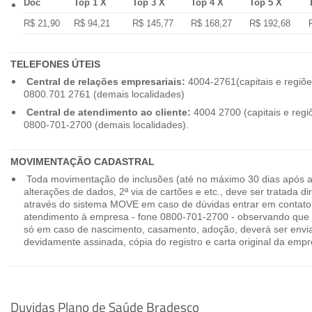
Doc
Top 1 X
Top 3 X
Top 4 X
Top 5 X
R$ 21,90
R$ 94,21
R$ 145,77
R$ 168,27
R$ 192,68
TELEFONES ÚTEIS
Central de relações empresariais:
4004-2761(capitais e regiõe
0800.701 2761 (demais localidades)
Central de atendimento ao cliente:
4004 2700 (capitais e regi
0800-701-2700 (demais localidades).
MOVIMENTAÇÃO CADASTRAL
Toda movimentação de inclusões (até no máximo 30 dias após a
alterações de dados, 2ª via de cartões e etc., deve ser tratada 
através do sistema MOVE em caso de dúvidas entrar em contato
atendimento à empresa - fone 0800-701-2700 - observando que 
só em caso de nascimento, casamento, adoção, deverá ser envia
devidamente assinada, cópia do registro e carta original da empr
Duvidas Plano de Saúde Bradesco