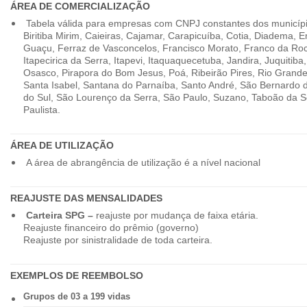
ÁREA DE COMERCIALIZAÇÃO
Tabela válida para empresas com CNPJ constantes dos município
Biritiba Mirim, Caieiras, Cajamar, Carapicuíba, Cotia, Diadema,
Guaçu, Ferraz de Vasconcelos, Francisco Morato, Franco da Ro
Itapecirica da Serra, Itapevi, Itaquaquecetuba, Jandira, Juquitiba
Osasco, Pirapora do Bom Jesus, Poá, Ribeirão Pires, Rio Grande
Santa Isabel, Santana do Parnaíba, Santo André, São Bernardo
do Sul, São Lourenço da Serra, São Paulo, Suzano, Taboão da 
Paulista.
ÁREA DE UTILIZAÇÃO
A área de abrangência de utilização é a nível nacional
REAJUSTE DAS MENSALIDADES
Carteira SPG –
reajuste por mudança de faixa etária.
Reajuste financeiro do prêmio (governo)
Reajuste por sinistralidade de toda carteira.
EXEMPLOS DE REEMBOLSO
Grupos de 03 a 199 vidas