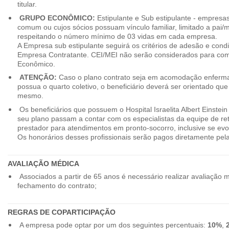
titular.
GRUPO ECONÔMICO:
Estipulante e Sub estipulante - empres
comum ou cujos sócios possuam vínculo familiar, limitado a pai/mã
respeitando o número mínimo de 03 vidas em cada empresa.
A Empresa sub estipulante seguirá os critérios de adesão e cond
Empresa Contratante. CEI/MEI não serão considerados para co
Econômico.
ATENÇÃO:
Caso o plano contrato seja em acomodação enferma
possua o quarto coletivo, o beneficiário deverá ser orientado qu
mesmo.
Os beneficiários que possuem o Hospital Israelita Albert Einstein
seu plano passam a contar com os especialistas da equipe de r
prestador para atendimentos em pronto-socorro, inclusive se evo
Os honorários desses profissionais serão pagos diretamente pe
AVALIAÇÃO MÉDICA
Associados a partir de 65 anos é necessário realizar avaliação 
fechamento do contrato;
REGRAS DE COPARTICIPAÇÃO
A empresa pode optar por um dos seguintes percentuais:
10%
,