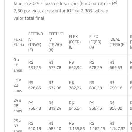
Janeiro 2025 - Taxa de Inscrição: (Por Contrato) - R$
7,50 por vida, acrescentar IOF de 2,38% sobre o
valor total final
EFETIVO
EFETIVO
FLEX
FLEX
Faixa
IV
IV
IDEAL
(FCER)
(FQER)
(
Etária
(TRWE)
(TRWQ)
(TERI) (E)
(E)
(A)
(
(E)
(A)
0 a
R$
R$
R$
R$
R$
18
531,23
573,78
662,94
678,29
669,63
anos
19 a
R$
R$
R$
R$
R$
23
626,85
677,06
782,27
800,38
790,16
anos
24 a
R$
R$
R$
R$
R$
28
758,48
819,24
946,54
968,45
956,09
anos
29 a
R$
R$
R$
R$
R$
33
910,18
983,10
1.135,86
1.162,15
1.147,32
1
anos