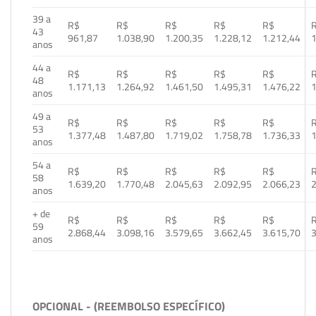
39 a
R$
R$
R$
R$
R$
43
961,87
1.038,90
1.200,35
1.228,12
1.212,44
1
anos
44 a
R$
R$
R$
R$
R$
48
1.171,13
1.264,92
1.461,50
1.495,31
1.476,22
1
anos
49 a
R$
R$
R$
R$
R$
53
1.377,48
1.487,80
1.719,02
1.758,78
1.736,33
1
anos
54 a
R$
R$
R$
R$
R$
58
1.639,20
1.770,48
2.045,63
2.092,95
2.066,23
2
anos
+ de
R$
R$
R$
R$
R$
59
2.868,44
3.098,16
3.579,65
3.662,45
3.615,70
3
anos
OPCIONAL - (REEMBOLSO ESPECÍFICO)