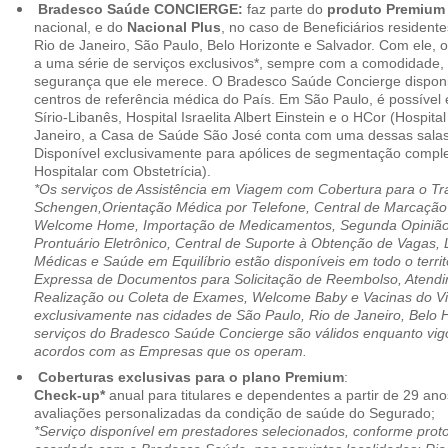
Bradesco Saúde CONCIERGE:
faz parte do
produto Premiu
nacional, e do
Nacional Plus
, no caso de Beneficiários resident
Rio de Janeiro, São Paulo, Belo Horizonte e Salvador. Com ele, o
a uma série de serviços exclusivos*, sempre com a comodidade, 
segurança que ele merece. O Bradesco Saúde Concierge disponib
centros de referência médica do País. Em São Paulo, é possível 
Sírio-Libanês, Hospital Israelita Albert Einstein e o HCor (Hospit
Janeiro, a Casa de Saúde São José conta com uma dessas salas
Disponível exclusivamente para apólices de segmentação comple
Hospitalar com Obstetrícia).
*Os serviços de Assistência em Viagem com Cobertura para o Tr
Schengen,Orientação Médica por Telefone, Central de Marcação
Welcome Home, Importação de Medicamentos, Segunda Opinião 
Prontuário Eletrônico, Central de Suporte à Obtenção de Vagas, 
Médicas e Saúde em Equilíbrio estão disponíveis em todo o territó
Expressa de Documentos para Solicitação de Reembolso, Atend
Realização ou Coleta de Exames, Welcome Baby e Vacinas do Via
exclusivamente nas cidades de São Paulo, Rio de Janeiro, Belo H
serviços do Bradesco Saúde Concierge são válidos enquanto vig
acordos com as Empresas que os operam.
Coberturas exclusivas para o plano Premium
:
Check-up*
anual para titulares e dependentes a partir de 29 ano
avaliações personalizadas da condição de saúde do Segurado;
*Serviço disponível em prestadores selecionados, conforme prot