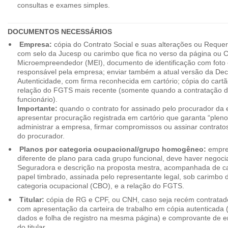
consultas e exames simples.
DOCUMENTOS NECESSÁRIOS
Empresa:
cópia do Contrato Social e suas alterações ou Reque
com selo da Jucesp ou carimbo que fica no verso da página ou Ce
Microempreendedor (MEI), documento de identificação com foto 
responsável pela empresa; enviar também a atual versão da Dec
Autenticidade, com firma reconhecida em cartório; cópia do cart
relação do FGTS mais recente (somente quando a contratação d
funcionário).
Importante:
quando o contrato for assinado pelo procurador da
apresentar procuração registrada em cartório que garanta “plen
administrar a empresa, firmar compromissos ou assinar contrat
do procurador.
Planos por categoria ocupacional/grupo homogêneo:
empres
diferente de plano para cada grupo funcional, deve haver negoc
Seguradora e descrição na proposta mestra, acompanhada de c
papel timbrado, assinada pelo representante legal, sob carimbo d
categoria ocupacional (CBO), e a relação do FGTS.
Titular:
cópia de RG e CPF, ou CNH, caso seja recém contrata
com apresentação da carteira de trabalho em cópia autenticada (f
dados e folha de registro na mesma página) e comprovante de 
do titular.