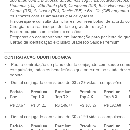
acordado com a Bradesco Saúde, nas seguintes localidades: Rio 
Redonda (RJ), São Paulo (SP), Campinas (SP), Belo Horizonte (M
Alegre (RS), Salvador (BA), Recife (PE) e Brasília (DF) enquanto
os acordos com as empresas que os operam.
Fisioterapia e consulta domiciliares, por reembolso, de acordo co
Cirurgia refrativa, independente do grau de refração;
Escleroterapia, sem limites de sessões;
Despesas do acompanhante em internação para paciente de qua
Cartão de identificação exclusivo Bradesco Saúde Premium.
CONTRATAÇÃO ODONTOLÓGICA
Para a contratação do plano odonto conjugado com saúde some
compulsória, todos os beneficiários que aderirem ao saúde dev
odonto.
Dental conjugado com saúde de 03 a 29 vidas - compulsório.
Padrão
Premium
Premium
Premium
Premium
Doc
Top 1 X
Top 3 X
Top 4 X
Top 5 X
R$ 23,67
R$ 94,21
R$ 145,77
R$ 168,27
R$ 192,68
Dental conjugado com saúde de 30 a 199 vidas - compulsório
Padrão
Premium
Premium
Premium
Premium