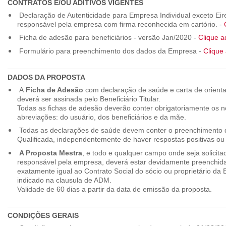
CONTRATOS E/OU ADITIVOS VIGENTES
Declaração de Autenticidade para Empresa Individual exceto Eirel
responsável pela empresa com firma reconhecida em cartório. -
Ficha de adesão para beneficiários - versão Jan/2020 -
Clique a
Formulário para preenchimento dos dados da Empresa -
Clique 
DADOS DA PROPOSTA
A
Ficha de Adesão
com declaração de saúde e carta de orienta
deverá ser assinada pelo Beneficiário Titular.
Todas as fichas de adesão deverão conter obrigatoriamente os
abreviações: do usuário, dos beneficiários e da mãe.
Todas as declarações de saúde devem conter o preenchimento do
Qualificada, independentemente de haver respostas positivas ou
A Proposta Mestra
, e todo e qualquer campo onde seja solicita
responsável pela empresa, deverá estar devidamente preenchid
exatamente igual ao Contrato Social do sócio ou proprietário da
indicado na clausula de ADM.
Validade de 60 dias a partir da data de emissão da proposta.
CONDIÇÕES GERAIS