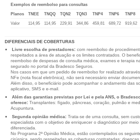
Exemplos de reembolso para consultas
Planos
TNEE
TNQQ
TQN2
TQN3
TNP4
TNP6
TNP8
Valor
114,95
114,95
229,91
344,86
459,81
689,72
919,62
DIFERENCIAIS DE COBERTURAS
Livre escolha de prestadores:
com reembolso de procedimento
respeitados a área de atuação e os limites contratados. O benefici
reembolso de despesas de consulta médica, exames e terapia na
segurado no portal da Bradesco Seguros.
Nos casos em que um pedido de reembolso for realizado através
NFe (nota fiscal eletrônica), não será necessário enviar document
Além disso, o beneficiário pode acompanhar o andamento das soli
aplicativo, SMS e e-mail.
Além das garantias previstas por Lei e pela ANS, o Brades
oferece:
Transplantes: fígado, pâncreas, coração, pulmão e me
Acupuntura.
Segunda opinião médica:
Trata-se de uma consulta, sem custo
especialista com o objetivo de enriquecer o diagnóstico por mei
diferenciada.
No Programa 2ª Opinião Médica, estão contemplados os seguint
cirúrgica, sendo respeitadas as coberturas contratadas: doenças