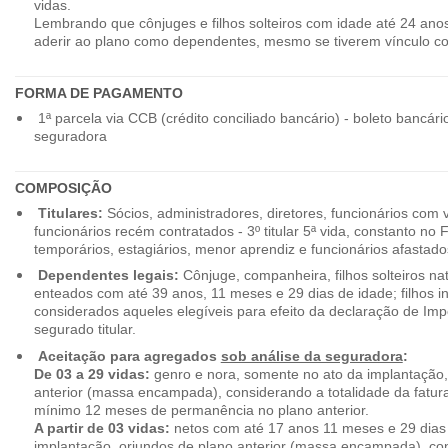
vidas.
Lembrando que cônjuges e filhos solteiros com idade até 24 ano
aderir ao plano como dependentes, mesmo se tiverem vínculo c
FORMA DE PAGAMENTO
1ª parcela via CCB (crédito conciliado bancário) - boleto bancári
seguradora
COMPOSIÇÃO
Titulares:
Sócios, administradores, diretores, funcionários com 
funcionários recém contratados - 3º titular 5ª vida, constanto no
temporários, estagiários, menor aprendiz e funcionários afastado
Dependentes legais:
Cônjuge, companheira, filhos solteiros nat
enteados com até 39 anos, 11 meses e 29 dias de idade; filhos in
considerados aqueles elegíveis para efeito da declaração de Im
segurado titular.
Aceitação para agregados
sob análise da seguradora
:
De 03 a 29 vidas:
genro e nora, somente no ato da implantação,
anterior (massa encampada), considerando a totalidade da fatu
mínimo 12 meses de permanência no plano anterior.
A partir de 03 vidas:
netos com até 17 anos 11 meses e 29 dias
implantação, oriundos de plano anterior (massa encampada), con