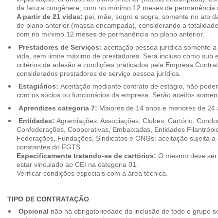
da fatura congênere, com no mínimo 12 meses de permanência n
A partir de 21 vidas:
pai, mãe, sogro e sogra, somente no ato d
de plano anterior (massa encampada), considerando a totalidade
com no mínimo 12 meses de permanência no plano anterior.
Prestadores de Serviços:
aceitação pessoa jurídica somente a pa
vida, sem limite máximo de prestadores. Será incluso como sub e
critérios de adesão e condições praticados pela Empresa Contra
considerados prestadores de serviço pessoa jurídica.
Estagiários:
Aceitação mediante contrato de estágio, não poderão
com os sócios ou funcionários da empresa. Serão aceitos somente
Aprendizes categoria 7:
Maiores de 14 anos e menores de 24 
Entidades:
Agremiações, Associações, Clubes, Cartório, Condo
Confederações, Cooperativas, Embaixadas, Entidades Filantrópic
Federações, Fundações, Sindicatos e ONGs: aceitação sujeita a a
constantes do FGTS.
Especificamente tratando-se de cartórios:
O mesmo deve ser 
estar vinculado ao CEI na categoria 01.
Verificar condições especiais com a área técnica.
TIPO DE CONTRATAÇÃO
Opcional
não há obrigatoriedade da inclusão de todo o grupo s