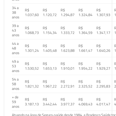
34 a
R$
R$
R$
R$
R$
38
1.037,60
1.120,72
1.294,87
1.324,84
1.307,93
1
anos
39 a
R$
R$
R$
R$
R$
43
1.068,73
1.154,34
1.333,72
1.364,59
1.347,17
1
anos
44 a
R$
R$
R$
R$
R$
48
1.301,24
1.405,48
1.623,88
1.661,47
1.640,26
1
anos
49 a
R$
R$
R$
R$
R$
53
1.530,52
1.653,13
1.910,01
1.954,22
1.929,27
1
anos
54 a
R$
R$
R$
R$
R$
58
1.821,32
1.967,22
2.272,91
2.325,52
2.295,83
2
anos
+ de
R$
R$
R$
R$
R$
59
3.187,13
3.442,44
3.977,37
4.069,43
4.017,47
4
anos
Atuando na área de Seguro-saúde desde 1984, a Bradesco Saúde torn