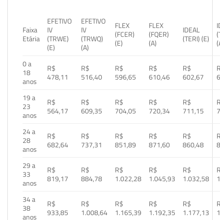
EFETIVO
EFETIVO
FLEX
FLEX
Faixa
IV
IV
IDEAL
(FCER)
(FQER)
(
Etária
(TRWE)
(TRWQ)
(TERI) (E)
(E)
(A)
(
(E)
(A)
0 a
R$
R$
R$
R$
R$
18
478,11
516,40
596,65
610,46
602,67
anos
19 a
R$
R$
R$
R$
R$
23
564,17
609,35
704,05
720,34
711,15
anos
24 a
R$
R$
R$
R$
R$
28
682,64
737,31
851,89
871,60
860,48
anos
29 a
R$
R$
R$
R$
R$
33
819,17
884,78
1.022,28
1.045,93
1.032,58
1
anos
34 a
R$
R$
R$
R$
R$
38
933,85
1.008,64
1.165,39
1.192,35
1.177,13
1
anos