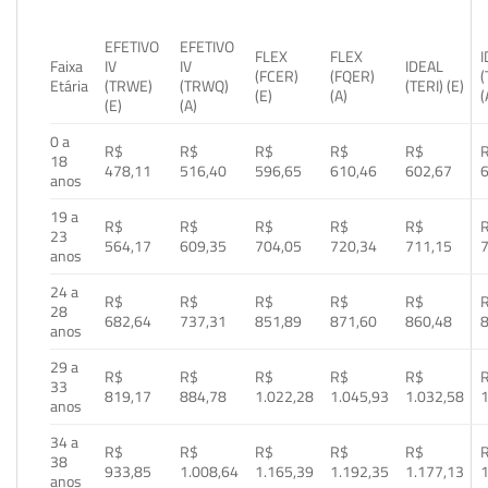
EFETIVO
EFETIVO
FLEX
FLEX
Faixa
IV
IV
IDEAL
(FCER)
(FQER)
(
Etária
(TRWE)
(TRWQ)
(TERI) (E)
(E)
(A)
(
(E)
(A)
0 a
R$
R$
R$
R$
R$
18
478,11
516,40
596,65
610,46
602,67
anos
19 a
R$
R$
R$
R$
R$
23
564,17
609,35
704,05
720,34
711,15
anos
24 a
R$
R$
R$
R$
R$
28
682,64
737,31
851,89
871,60
860,48
anos
29 a
R$
R$
R$
R$
R$
33
819,17
884,78
1.022,28
1.045,93
1.032,58
1
anos
34 a
R$
R$
R$
R$
R$
38
933,85
1.008,64
1.165,39
1.192,35
1.177,13
1
anos