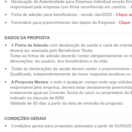
Declaração de Autenticidade para Empresa Individual exceto Eirel
responsável pela empresa com firma reconhecida em cartório. -
Ficha de adesão para beneficiários - versão Jan/2020 -
Clique a
Formulário para preenchimento dos dados da Empresa -
Clique 
DADOS DA PROPOSTA
A
Ficha de Adesão
com declaração de saúde e carta de orienta
deverá ser assinada pelo Beneficiário Titular.
Todas as fichas de adesão deverão conter obrigatoriamente os
abreviações: do usuário, dos beneficiários e da mãe.
Todas as declarações de saúde devem conter o preenchimento do
Qualificada, independentemente de haver respostas positivas ou
A Proposta Mestra
, e todo e qualquer campo onde seja solicita
responsável pela empresa, deverá estar devidamente preenchid
exatamente igual ao Contrato Social do sócio ou proprietário da
indicado na clausula de ADM.
Validade de 60 dias a partir da data de emissão da proposta.
CONDIÇÕES GERAIS
Condições gerais para propostas assinadas a partir de 01/03/20