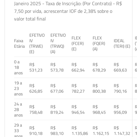
Janeiro 2025 - Taxa de Inscrição: (Por Contrato) - R$
7,50 por vida, acrescentar IOF de 2,38% sobre o
valor total final
EFETIVO
EFETIVO
FLEX
FLEX
Faixa
IV
IV
IDEAL
(FCER)
(FQER)
(
Etária
(TRWE)
(TRWQ)
(TERI) (E)
(E)
(A)
(
(E)
(A)
0 a
R$
R$
R$
R$
R$
18
531,23
573,78
662,94
678,29
669,63
anos
19 a
R$
R$
R$
R$
R$
23
626,85
677,06
782,27
800,38
790,16
anos
24 a
R$
R$
R$
R$
R$
28
758,48
819,24
946,54
968,45
956,09
anos
29 a
R$
R$
R$
R$
R$
33
910,18
983,10
1.135,86
1.162,15
1.147,32
1
anos