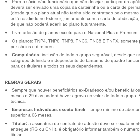
Para o sócio e/ou funcionário que não desejar participar da apól
deverá ser enviado uma cópia da carteirinha ou a carta de perma
(desde que o plano atual não tenha sido contratado pelo mesmo
está residindo no Exterior, juntamente com a carta de abdicação,
de que não poderá aderir ao plano futuramente.
Livre adesão de planos exceto para o Nacional Plus e Premium.
Os planos: TNP4, TNP6, TNP8, TNC6, TNC8 E TNPX, somente p
por sócios e diretores.
Compulsória:
inclusão de todo o grupo segurável, desde que na
subgrupo definido e independente do tamanho do quadro funciona
para os titulares e todos os seus dependentes.
REGRAS GERAIS
Sempre que houver beneficiários ex-Bradesco e/ou beneficiário
meses e 29 dias poderá haver agravo no valor de todo o grupo. So
técnica.
Empresas Individuais exceto Eireli -
tempo mínimo de abertura
superior à 06 meses.
Titular:
a assinatura do contrato de adesão deve ser exatament
entregue (RG ou CNH), é obrigatório informar também o número 
titular.