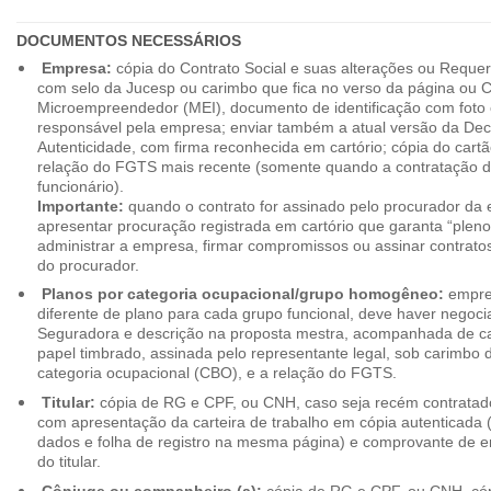
DOCUMENTOS NECESSÁRIOS
Empresa:
cópia do Contrato Social e suas alterações ou Reque
com selo da Jucesp ou carimbo que fica no verso da página ou Ce
Microempreendedor (MEI), documento de identificação com foto 
responsável pela empresa; enviar também a atual versão da Dec
Autenticidade, com firma reconhecida em cartório; cópia do cart
relação do FGTS mais recente (somente quando a contratação d
funcionário).
Importante:
quando o contrato for assinado pelo procurador da
apresentar procuração registrada em cartório que garanta “plen
administrar a empresa, firmar compromissos ou assinar contrat
do procurador.
Planos por categoria ocupacional/grupo homogêneo:
empres
diferente de plano para cada grupo funcional, deve haver negoc
Seguradora e descrição na proposta mestra, acompanhada de c
papel timbrado, assinada pelo representante legal, sob carimbo d
categoria ocupacional (CBO), e a relação do FGTS.
Titular:
cópia de RG e CPF, ou CNH, caso seja recém contrata
com apresentação da carteira de trabalho em cópia autenticada (f
dados e folha de registro na mesma página) e comprovante de 
do titular.
Cônjuge ou companheiro (a):
cópia de RG e CPF, ou CNH, cóp