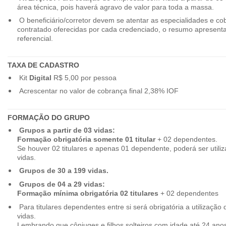
área técnica, pois haverá agravo de valor para toda a massa.
O beneficiário/corretor devem se atentar as especialidades e co
contratado oferecidas por cada credenciado, o resumo apresenta
referencial.
TAXA DE CADASTRO
Kit
Digital
R$ 5,00 por pessoa
Acrescentar no valor de cobrança final 2,38% IOF
FORMAÇÃO DO GRUPO
Grupos a partir de 03 vidas:
Formação obrigatória somente 01 titular
+ 02 dependentes.
Se houver 02 titulares e apenas 01 dependente, poderá ser utiliz
vidas.
Grupos de 30 a 199 vidas.
Grupos de 04 a 29 vidas:
Formação mínima obrigatória 02 titulares
+ 02 dependentes
Para titulares dependentes entre si será obrigatória a utilização d
vidas.
Lembrando que cônjuges e filhos solteiros com idade até 24 ano