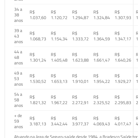
34 a
R$
R$
R$
R$
R$
38
1.037,60
1.120,72
1.294,87
1.324,84
1.307,93
1
anos
39 a
R$
R$
R$
R$
R$
43
1.068,73
1.154,34
1.333,72
1.364,59
1.347,17
1
anos
44 a
R$
R$
R$
R$
R$
48
1.301,24
1.405,48
1.623,88
1.661,47
1.640,26
1
anos
49 a
R$
R$
R$
R$
R$
53
1.530,52
1.653,13
1.910,01
1.954,22
1.929,27
1
anos
54 a
R$
R$
R$
R$
R$
58
1.821,32
1.967,22
2.272,91
2.325,52
2.295,83
2
anos
+ de
R$
R$
R$
R$
R$
59
3.187,13
3.442,44
3.977,37
4.069,43
4.017,47
4
anos
Atuando na área de Seguro-saúde desde 1984, a Bradesco Saúde torn