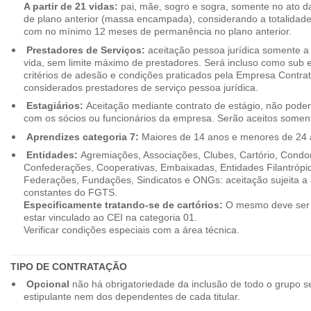
A partir de 21 vidas:
pai, mãe, sogro e sogra, somente no ato d
de plano anterior (massa encampada), considerando a totalidade
com no mínimo 12 meses de permanência no plano anterior.
Prestadores de Serviços:
aceitação pessoa jurídica somente a pa
vida, sem limite máximo de prestadores. Será incluso como sub e
critérios de adesão e condições praticados pela Empresa Contra
considerados prestadores de serviço pessoa jurídica.
Estagiários:
Aceitação mediante contrato de estágio, não poderão
com os sócios ou funcionários da empresa. Serão aceitos somente
Aprendizes categoria 7:
Maiores de 14 anos e menores de 24 
Entidades:
Agremiações, Associações, Clubes, Cartório, Condo
Confederações, Cooperativas, Embaixadas, Entidades Filantrópic
Federações, Fundações, Sindicatos e ONGs: aceitação sujeita a a
constantes do FGTS.
Especificamente tratando-se de cartórios:
O mesmo deve ser 
estar vinculado ao CEI na categoria 01.
Verificar condições especiais com a área técnica.
TIPO DE CONTRATAÇÃO
Opcional
não há obrigatoriedade da inclusão de todo o grupo s
estipulante nem dos dependentes de cada titular.