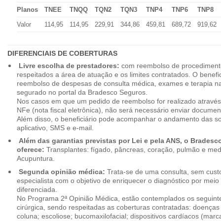
Planos
TNEE
TNQQ
TQN2
TQN3
TNP4
TNP6
TNP8
Valor
114,95
114,95
229,91
344,86
459,81
689,72
919,62
DIFERENCIAIS DE COBERTURAS
Livre escolha de prestadores:
com reembolso de procedimento
respeitados a área de atuação e os limites contratados. O benefici
reembolso de despesas de consulta médica, exames e terapia na
segurado no portal da Bradesco Seguros.
Nos casos em que um pedido de reembolso for realizado através
NFe (nota fiscal eletrônica), não será necessário enviar document
Além disso, o beneficiário pode acompanhar o andamento das soli
aplicativo, SMS e e-mail.
Além das garantias previstas por Lei e pela ANS, o Brades
oferece:
Transplantes: fígado, pâncreas, coração, pulmão e me
Acupuntura.
Segunda opinião médica:
Trata-se de uma consulta, sem custo
especialista com o objetivo de enriquecer o diagnóstico por mei
diferenciada.
No Programa 2ª Opinião Médica, estão contemplados os seguint
cirúrgica, sendo respeitadas as coberturas contratadas: doenças
coluna; escoliose; bucomaxilofacial; dispositivos cardíacos (mar