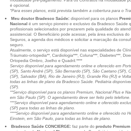
modalidade pré-pagamento. Para os Contratos na modalidade pó
é opcional.
*Para esses planos, está prevista também a cobertura para o Tr
Meu doutor Bradesco Saúde:
disponível para os planos
Premi
Nacional
é um serviço pioneiro e exclusivo da Bradesco Saúde 
profissionais selecionados por prezarem pela qualidade do aten
assistencial. O Beneficiário pode acessar, pela área exclusiva do
Seguros, a agenda dos médicos e solicitar a marcação da consult
seguro.
Atualmente, o serviço está disponível nas especialidades de Clíni
Tráumato-ortopedia**, Cardiologia***, Coluna***, Diabetes***, Do
Ortopedia Ombro, Joelho e Quadril.****
Serviço disponível para agendamento online e oferecido em Port
(SP), Santo André (SP), São Bernardo (SP), São Caetano (SP), 
(SP), Salvador (BA), Rio de Janeiro (RJ), Grande Rio (RJ) e Vol
todas as linhas de plano da Bradesco Saúde. Pediatria disponí
(SP).
**Serviço disponível para os planos Premium, Nacional Plus e Na
em São Paulo (SP). O agendamento deve ser feito pelo telefone.
***Serviço disponível para agendamento online e oferecido excl
(SP) para todas as linhas de plano.
****Serviço disponível para agendamento online e oferecido no Hosp
Einstein, em São Paulo, para todas as linhas de plano.
Bradesco Saúde CONCIERGE:
faz parte do
produto Premiu