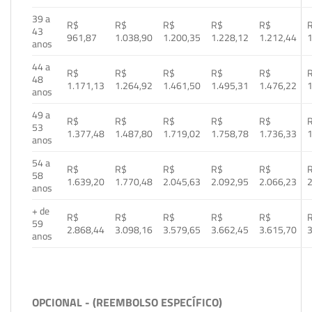
39 a
R$
R$
R$
R$
R$
43
961,87
1.038,90
1.200,35
1.228,12
1.212,44
1
anos
44 a
R$
R$
R$
R$
R$
48
1.171,13
1.264,92
1.461,50
1.495,31
1.476,22
1
anos
49 a
R$
R$
R$
R$
R$
53
1.377,48
1.487,80
1.719,02
1.758,78
1.736,33
1
anos
54 a
R$
R$
R$
R$
R$
58
1.639,20
1.770,48
2.045,63
2.092,95
2.066,23
2
anos
+ de
R$
R$
R$
R$
R$
59
2.868,44
3.098,16
3.579,65
3.662,45
3.615,70
3
anos
OPCIONAL - (REEMBOLSO ESPECÍFICO)