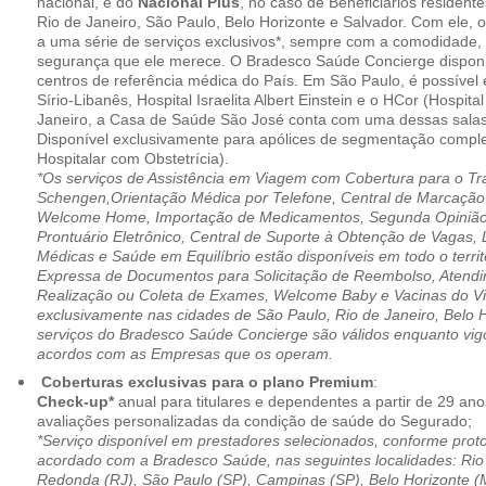
nacional, e do
Nacional Plus
, no caso de Beneficiários resident
Rio de Janeiro, São Paulo, Belo Horizonte e Salvador. Com ele, o
a uma série de serviços exclusivos*, sempre com a comodidade, 
segurança que ele merece. O Bradesco Saúde Concierge disponib
centros de referência médica do País. Em São Paulo, é possível 
Sírio-Libanês, Hospital Israelita Albert Einstein e o HCor (Hospit
Janeiro, a Casa de Saúde São José conta com uma dessas salas
Disponível exclusivamente para apólices de segmentação comple
Hospitalar com Obstetrícia).
*Os serviços de Assistência em Viagem com Cobertura para o Tr
Schengen,Orientação Médica por Telefone, Central de Marcação
Welcome Home, Importação de Medicamentos, Segunda Opinião 
Prontuário Eletrônico, Central de Suporte à Obtenção de Vagas, 
Médicas e Saúde em Equilíbrio estão disponíveis em todo o territó
Expressa de Documentos para Solicitação de Reembolso, Atend
Realização ou Coleta de Exames, Welcome Baby e Vacinas do Via
exclusivamente nas cidades de São Paulo, Rio de Janeiro, Belo H
serviços do Bradesco Saúde Concierge são válidos enquanto vig
acordos com as Empresas que os operam.
Coberturas exclusivas para o plano Premium
:
Check-up*
anual para titulares e dependentes a partir de 29 ano
avaliações personalizadas da condição de saúde do Segurado;
*Serviço disponível em prestadores selecionados, conforme prot
acordado com a Bradesco Saúde, nas seguintes localidades: Rio 
Redonda (RJ), São Paulo (SP), Campinas (SP), Belo Horizonte (M