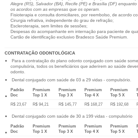
Alegre (RS), Salvador (BA), Recife (PE) e Brasília (DF) enquanto
os acordos com as empresas que os operam.
Fisioterapia e consulta domiciliares, por reembolso, de acordo co
Cirurgia refrativa, independente do grau de refração;
Escleroterapia, sem limites de sessões;
Despesas do acompanhante em internação para paciente de qua
Cartão de identificação exclusivo Bradesco Saúde Premium.
CONTRATAÇÃO ODONTOLÓGICA
Para a contratação do plano odonto conjugado com saúde some
compulsória, todos os beneficiários que aderirem ao saúde dev
odonto.
Dental conjugado com saúde de 03 a 29 vidas - compulsório.
Padrão
Premium
Premium
Premium
Premium
Doc
Top 1 X
Top 3 X
Top 4 X
Top 5 X
R$ 23,67
R$ 94,21
R$ 145,77
R$ 168,27
R$ 192,68
Dental conjugado com saúde de 30 a 199 vidas - compulsório
Padrão
Premium
Premium
Premium
Premium
Doc
Top 1 X
Top 3 X
Top 4 X
Top 5 X