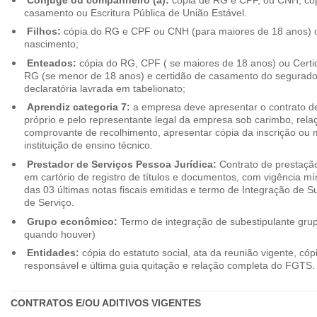
casamento ou Escritura Pública de União Estável.
Filhos:
cópia do RG e CPF ou CNH (para maiores de 18 anos) o
nascimento;
Enteados:
cópia do RG, CPF ( se maiores de 18 anos) ou Cert
RG (se menor de 18 anos) e certidão de casamento do segurado t
declaratória lavrada em tabelionato;
Aprendiz categoria 7:
a empresa deve apresentar o contrato de
próprio e pelo representante legal da empresa sob carimbo, rel
comprovante de recolhimento, apresentar cópia da inscrição ou 
instituição de ensino técnico.
Prestador de Serviços Pessoa Jurídica:
Contrato de prestação
em cartório de registro de títulos e documentos, com vigência m
das 03 últimas notas fiscais emitidas e termo de Integração de S
de Serviço.
Grupo econômico:
Termo de integração de subestipulante gr
quando houver)
Entidades:
cópia do estatuto social, ata da reunião vigente, c
responsável e última guia quitação e relação completa do FGTS.
CONTRATOS E/OU ADITIVOS VIGENTES