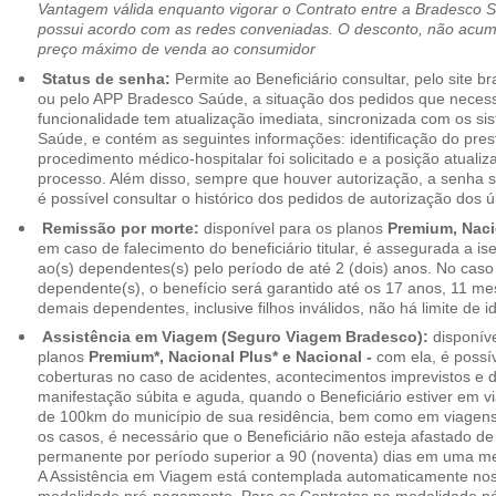
Vantagem válida enquanto vigorar o Contrato entre a Bradesco 
possui acordo com as redes conveniadas. O desconto, não acumul
preço máximo de venda ao consumidor
Status de senha:
Permite ao Beneficiário consultar, pelo site 
ou pelo APP Bradesco Saúde, a situação dos pedidos que necess
funcionalidade tem atualização imediata, sincronizada com os s
Saúde, e contém as seguintes informações: identificação do pres
procedimento médico-hospitalar foi solicitado e a posição atuali
processo. Além disso, sempre que houver autorização, a senha
é possível consultar o histórico dos pedidos de autorização dos ú
Remissão por morte:
disponível para os planos
Premium, Naci
em caso de falecimento do beneficiário titular, é assegurada a 
ao(s) dependentes(s) pelo período de até 2 (dois) anos. No caso 
dependente(s), o benefício será garantido até os 17 anos, 11 me
demais dependentes, inclusive filhos inválidos, não há limite de i
Assistência em Viagem (Seguro Viagem Bradesco):
disponíve
planos
Premium*, Nacional Plus* e Nacional -
com ela, é possí
coberturas no caso de acidentes, acontecimentos imprevistos e
manifestação súbita e aguda, quando o Beneficiário estiver em v
de 100km do município de sua residência, bem como em viagens
os casos, é necessário que o Beneficiário não esteja afastado de
permanente por período superior a 90 (noventa) dias em uma 
A Assistência em Viagem está contemplada automaticamente nos