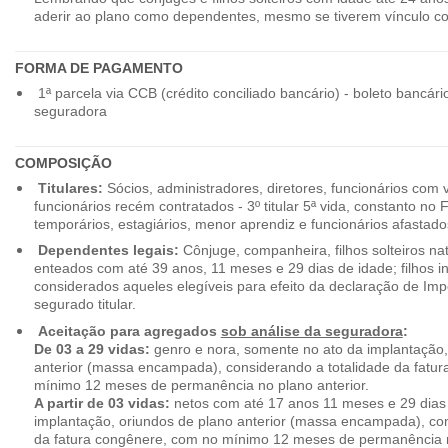
aderir ao plano como dependentes, mesmo se tiverem vínculo c
FORMA DE PAGAMENTO
1ª parcela via CCB (crédito conciliado bancário) - boleto bancári
seguradora
COMPOSIÇÃO
Titulares:
Sócios, administradores, diretores, funcionários com 
funcionários recém contratados - 3º titular 5ª vida, constanto no
temporários, estagiários, menor aprendiz e funcionários afastado
Dependentes legais:
Cônjuge, companheira, filhos solteiros nat
enteados com até 39 anos, 11 meses e 29 dias de idade; filhos in
considerados aqueles elegíveis para efeito da declaração de Im
segurado titular.
Aceitação para agregados
sob análise da seguradora
:
De 03 a 29 vidas:
genro e nora, somente no ato da implantação,
anterior (massa encampada), considerando a totalidade da fatu
mínimo 12 meses de permanência no plano anterior.
A partir de 03 vidas:
netos com até 17 anos 11 meses e 29 dias
implantação, oriundos de plano anterior (massa encampada), con
da fatura congênere, com no mínimo 12 meses de permanência n