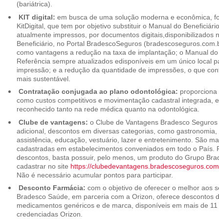
(bariátrica).
KIT digital:
em busca de uma solução moderna e econômica, foi
KitDigital, que tem por objetivo substituir o Manual do Beneficiári
atualmente impressos, por documentos digitais,disponibilizados 
Beneficiário, no Portal BradescoSeguros (bradescoseguros.com.br
como vantagens a redução na taxa de implantação; o Manual do B
Referência sempre atualizados edisponíveis em um único local p
impressão; e a redução da quantidade de impressões, o que cont
mais sustentável.
Contratação conjugada ao plano odontológica:
proporciona 
como custos competitivos e movimentação cadastral integrada,
reconhecido tanto na rede médica quanto na odontológica.
Clube de vantagens:
o Clube de Vantagens Bradesco Seguros 
adicional, descontos em diversas categorias, como gastronomia, 
assistência, educação, vestuário, lazer e entretenimento. São ma
cadastradas em estabelecimentos conveniados em todo o País. P
descontos, basta possuir, pelo menos, um produto do Grupo Bra
cadastrar no site
https://clubedevantagens.bradescoseguros.com
Não é necessário acumular pontos para participar.
Desconto Farmácia:
com o objetivo de oferecer o melhor aos se
Bradesco Saúde, em parceria com a Orizon, oferece descontos 
medicamentos genéricos e de marca, disponíveis em mais de 11 
credenciadas Orizon.