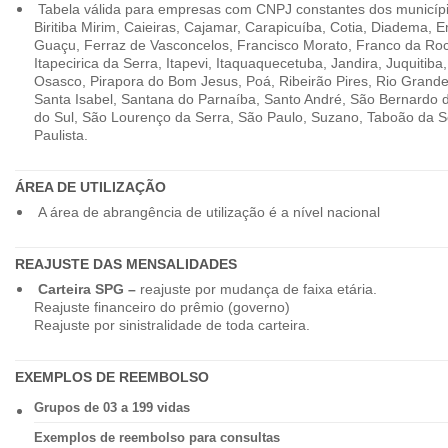
Tabela válida para empresas com CNPJ constantes dos município
Biritiba Mirim, Caieiras, Cajamar, Carapicuíba, Cotia, Diadema,
Guaçu, Ferraz de Vasconcelos, Francisco Morato, Franco da Ro
Itapecirica da Serra, Itapevi, Itaquaquecetuba, Jandira, Juquitiba
Osasco, Pirapora do Bom Jesus, Poá, Ribeirão Pires, Rio Grande
Santa Isabel, Santana do Parnaíba, Santo André, São Bernardo
do Sul, São Lourenço da Serra, São Paulo, Suzano, Taboão da 
Paulista.
ÁREA DE UTILIZAÇÃO
A área de abrangência de utilização é a nível nacional
REAJUSTE DAS MENSALIDADES
Carteira SPG –
reajuste por mudança de faixa etária.
Reajuste financeiro do prêmio (governo)
Reajuste por sinistralidade de toda carteira.
EXEMPLOS DE REEMBOLSO
Grupos de 03 a 199 vidas
Exemplos de reembolso para consultas