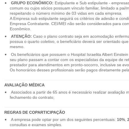
GRUPO ECONÔMICO:
Estipulante e Sub estipulante - empres
comum ou cujos sócios possuam vínculo familiar, limitado a pai/mã
respeitando o número mínimo de 03 vidas em cada empresa.
A Empresa sub estipulante seguirá os critérios de adesão e cond
Empresa Contratante. CEI/MEI não serão considerados para co
Econômico.
ATENÇÃO:
Caso o plano contrato seja em acomodação enferma
possua o quarto coletivo, o beneficiário deverá ser orientado qu
mesmo.
Os beneficiários que possuem o Hospital Israelita Albert Einstein
seu plano passam a contar com os especialistas da equipe de r
prestador para atendimentos em pronto-socorro, inclusive se evo
Os honorários desses profissionais serão pagos diretamente pe
AVALIAÇÃO MÉDICA
Associados a partir de 65 anos é necessário realizar avaliação 
fechamento do contrato;
REGRAS DE COPARTICIPAÇÃO
A empresa pode optar por um dos seguintes percentuais:
10%
,
consultas e exames simples.